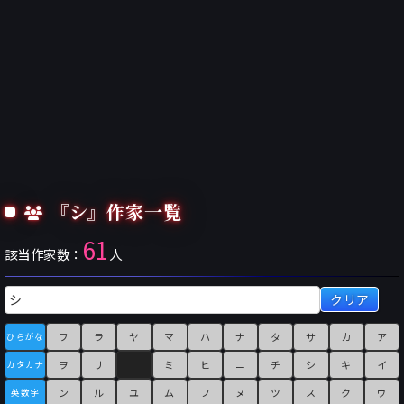
『シ』作家一覧
61
該当作家数：
人
クリア
ワ
ラ
ヤ
マ
ハ
ナ
タ
サ
カ
ア
ひらがな
ヲ
リ
ミ
ヒ
ニ
チ
シ
キ
イ
カタカナ
ン
ル
ユ
ム
フ
ヌ
ツ
ス
ク
ウ
英数字