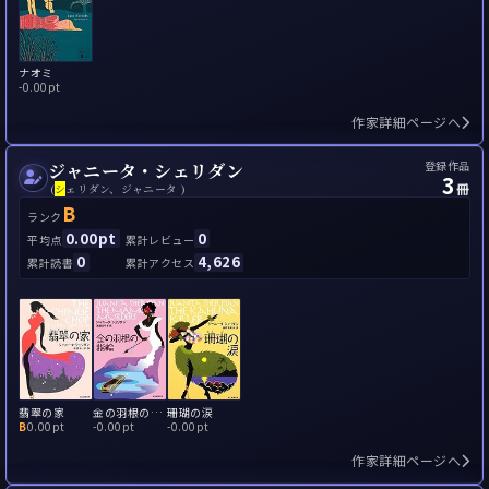
ナオミ
-
0.00pt
作家詳細ページへ
登録作品
ジャニータ・シェリダン
3
冊
(
シ
ェリダン、ジャニータ )
B
ランク
0.00pt
0
平均点
累計レビュー
0
4,626
累計読書
累計アクセス
翡翠の家
金の羽根の指輪
珊瑚の涙
B
0.00pt
-
0.00pt
-
0.00pt
作家詳細ページへ