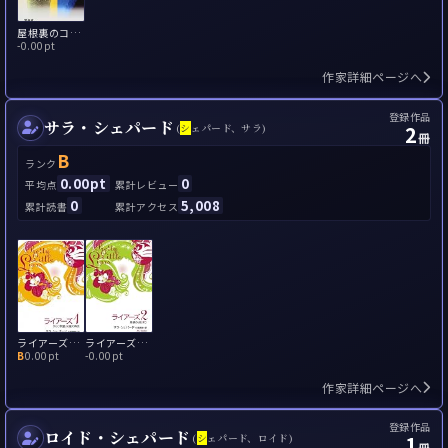
屋根裏のコイン
-
0.00pt
作家詳細ページへ
登録作品
サラ・シェパード
2
(
シ
ェパード、サラ)
冊
B
ランク
0.00pt
0
平均点
累計レビュー
0
5,008
累計読書
累計アクセス
ライアーズ1 ひみつ同盟、16 歳の再会
ライアーズ2 崩壊のはじまり
B
0.00pt
-
0.00pt
作家詳細ページへ
登録作品
ロイド・シェパード
1
(
シ
ェパード、ロイド)
冊