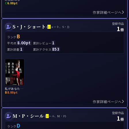
C
6.00pt
作家詳細ページへ
登録作品
S・J・ショート
1
(
シ
ョート、S・J)
冊
B
ランク
8.00pt
1
平均点
累計レビュー
1
853
累計読書
累計アクセス
私があなたを殺すとき
B
8.00pt
作家詳細ページへ
登録作品
M・P・シール
1
(
シ
ール、M・P)
冊
D
ランク