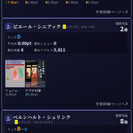
C
7.00pt
B
0.00pt
B
0.00pt
B
0.00pt
B
0.00pt
作家詳細ページへ
登録作品
ピエール・シニアック
2
(
シ
ニアック、ピエール)
冊
D
ランク
0.00pt
0
平均点
累計レビュー
4
3,611
累計読書
累計アクセス
リュジュ・アンフェルマンとラ・クロデュック
ウサギ料理は殺しの味
-
0.00pt
D
0.00pt
作家詳細ページへ
登録作品
ベルンハルト・シュリンク
8
冊
(
シ
ュリンク、ベルンハルト)
B
～
D
ランク