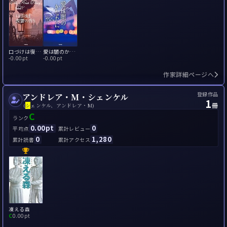
口づけは復讐の香り
愛は闇のかなたに
-
0.00pt
-
0.00pt
作家詳細ページへ
登録作品
アンドレア・M・シェンケル
1
冊
(
シ
ェンケル、アンドレア・M)
C
ランク
0.00pt
0
平均点
累計レビュー
0
1,280
累計読書
累計アクセス
凍える森
C
0.00pt