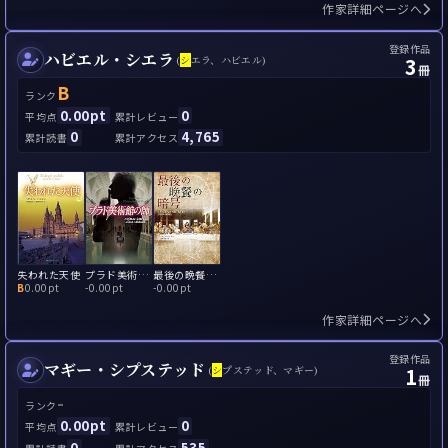
作家詳細ページへ
登録作品
ハビエル・シエラ
3
(
シ
エラ、ハビエル)
冊
B
ランク
0.00pt
0
平均点
累計レビュー
0
4,765
累計読書
累計アクセス
失われた天使
プラド美術館の師
最後の晩餐の暗号
B
0.00pt
-
0.00pt
-
0.00pt
作家詳細ページへ
登録作品
マギー・シプステッド
1
(
シ
プステッド、マギー)
冊
-
ランク
0.00pt
0
平均点
累計レビュー
0
535