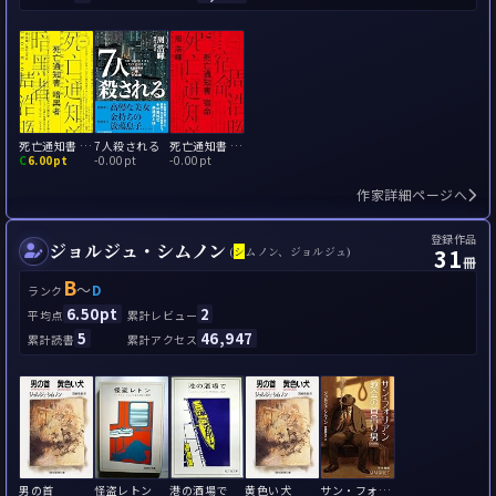
死亡通知書 暗黒者
7人殺される
死亡通知書 宿命
C
6.00pt
-
0.00pt
-
0.00pt
作家詳細ページへ
登録作品
ジョルジュ・シムノン
31
(
シ
ムノン、ジョルジュ)
冊
B
～
D
ランク
6.50pt
2
平均点
累計レビュー
5
46,947
累計読書
累計アクセス
男の首
怪盗レトン
港の酒場で
黄色い犬
サン・フォリアン寺院の首吊人