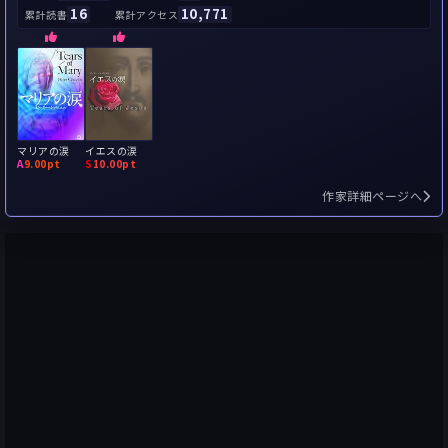
16
10,771
累計読書
累計アクセス
マリアの涙
イエスの涙
A
9.00pt
S
10.00pt
作家詳細ページへ