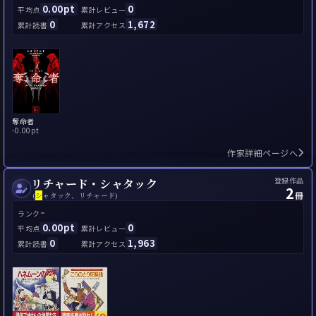
0.00pt
0
平均点
累計レビュー
0
1,672
累計読書
累計アクセス
奪命者
-
0.00pt
作家詳細ページへ
登録作品
リチャード・シャタック
2
冊
(
シ
ャタック、リチャード)
-
ランク
0.00pt
0
平均点
累計レビュー
0
1,963
累計読書
累計アクセス