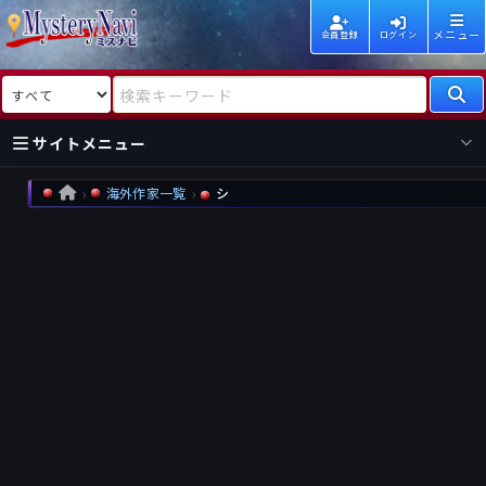
メニュー
会員登録
ログイン
検索対象
検索キーワード
サイトメニュー
海外作家一覧
シ
HOME
国内
海外
新着
新刊
作家
作家
レビュー
情報
国内
海外
受賞
新刊
ランキング
ランキング
作品
文庫
本日話題
情報
シリーズ
新刊
作品
まとめ
作品
高評価
近況話題
タグ
ランダム表示
要望
作品
一覧