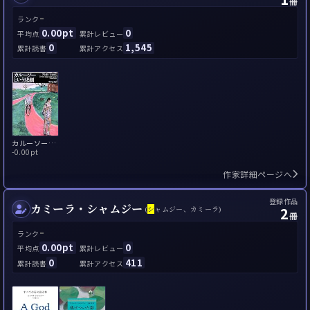
冊
-
ランク
0.00pt
0
平均点
累計レビュー
0
1,545
累計読書
累計アクセス
カルーソーという悲劇
-
0.00pt
作家詳細ページへ
登録作品
カミーラ・シャムジー
2
(
シ
ャムジー、カミーラ)
冊
-
ランク
0.00pt
0
平均点
累計レビュー
0
411
累計読書
累計アクセス