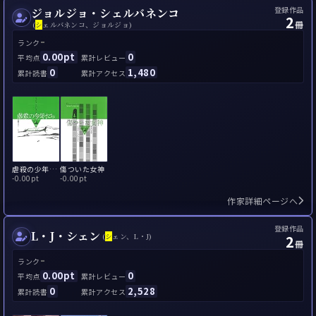
登録作品
ジョルジョ・シェルバネンコ
2
冊
(
シ
ェルバネンコ、ジョルジョ)
-
ランク
0.00pt
0
平均点
累計レビュー
0
1,480
累計読書
累計アクセス
虐殺の少年たち
傷ついた女神
-
0.00pt
-
0.00pt
作家詳細ページへ
登録作品
L・J・シェン
2
(
シ
ェン、L・J)
冊
-
ランク
0.00pt
0
平均点
累計レビュー
0
2,528
累計読書
累計アクセス