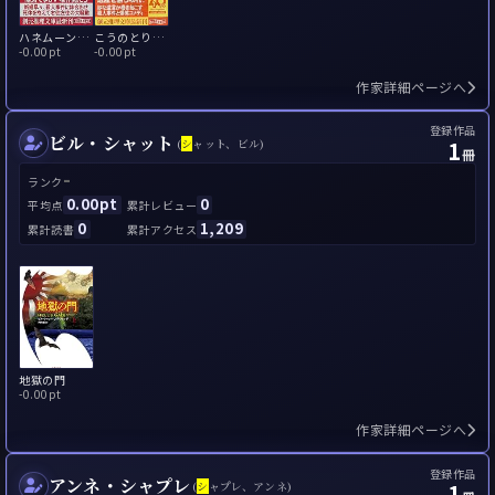
ハネムーンの死体
こうのとり狂騒曲
-
0.00pt
-
0.00pt
作家詳細ページへ
登録作品
ビル・シャット
1
(
シ
ャット、ビル)
冊
-
ランク
0.00pt
0
平均点
累計レビュー
0
1,209
累計読書
累計アクセス
地獄の門
-
0.00pt
作家詳細ページへ
登録作品
アンネ・シャプレ
1
(
シ
ャプレ、アンネ)