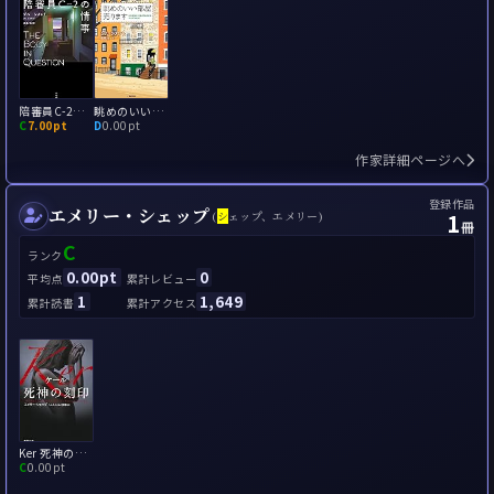
陪審員C-2の情事
眺めのいい部屋売ります
C
7.00pt
D
0.00pt
作家詳細ページへ
登録作品
エメリー・シェップ
1
(
シ
ェップ、エメリー)
冊
C
ランク
0.00pt
0
平均点
累計レビュー
1
1,649
累計読書
累計アクセス
Ker 死神の刻印
C
0.00pt