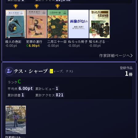
殺人の色彩
犯罪の進行
二月三十一日
ねらった椅子
知られざる名探偵物語
-
0.00pt
C
6.00pt
-
0.00pt
-
0.00pt
-
0.00pt
作家詳細ページへ
登録作品
テス・シャープ
1
(
シ
ャープ、テス)
冊
C
ランク
6.00pt
1
平均点
累計レビュー
1
821
累計読書
累計アクセス
詐欺師はもう嘘をつかない