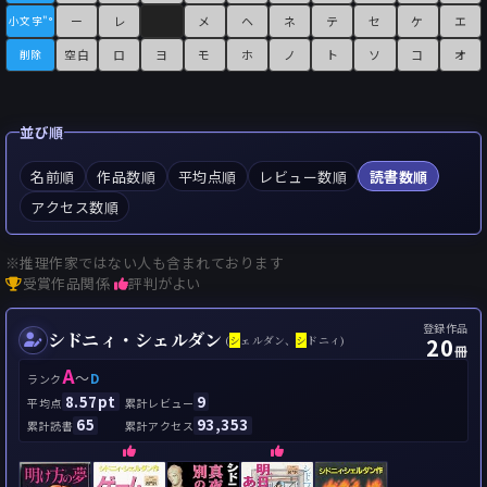
ー
レ
メ
ヘ
ネ
テ
セ
ケ
エ
小文字"°
空白
ロ
ヨ
モ
ホ
ノ
ト
ソ
コ
オ
削除
並び順
名前順
作品数順
平均点順
レビュー数順
読書数順
アクセス数順
※推理作家ではない人も含まれております
受賞作品関係
評判がよい
登録作品
シドニィ・シェルダン
20
(
シ
ェルダン、
シ
ドニィ)
冊
A
～
D
ランク
8.57pt
9
平均点
累計レビュー
65
93,353
累計読書
累計アクセス