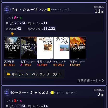
登録作品
マイ・シューヴァル
11
(
シ
ューヴァル、マイ)
冊
A
～
C
ランク
7.57pt
11
平均点
累計レビュー
42
33,122
累計読書
累計アクセス
笑う警官
刑事マルティン・ベック ロセアンナ
唾棄すべき男
テロリスト
刑事マルティン・ベック 消えた消防車
B
7.50pt
A
7.50pt
A
9.00pt
B
8.00pt
B
7.00pt
マルティン・ベックシリーズ
(10)
作家詳細ページへ
登録作品
ピーター・シャビエル
2
(
シ
ャビエル、ピーター)
冊
S
～
A
ランク
9.50pt
14
平均点
累計レビュー