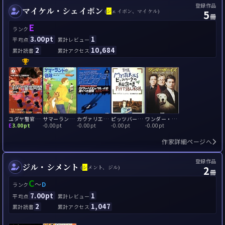
登録作品
マイケル・シェイボン
5
(
シ
ェイボン、マイケル)
冊
E
ランク
3.00pt
1
平均点
累計レビュー
2
10,684
累計読書
累計アクセス
ユダヤ警官同盟
サマーランドの冒険
カヴァリエ&クレイの驚くべき冒険
ピッツバーグの秘密の夏
ワンダー・ボーイズ
E
3.00pt
-
0.00pt
-
0.00pt
-
0.00pt
-
0.00pt
作家詳細ページへ
登録作品
ジル・シメント
2
(
シ
メント、ジル)
冊
C
～
D
ランク
7.00pt
1
平均点
累計レビュー
2
1,047
累計読書
累計アクセス