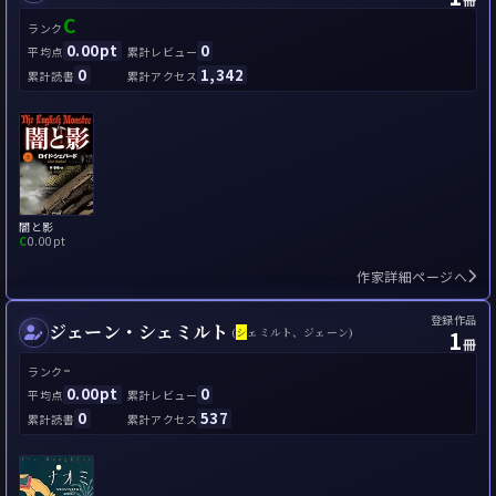
C
ランク
0.00pt
0
平均点
累計レビュー
0
1,342
累計読書
累計アクセス
闇と影
C
0.00pt
作家詳細ページへ
登録作品
ジェーン・シェミルト
1
(
シ
ェミルト、ジェーン)
冊
-
ランク
0.00pt
0
平均点
累計レビュー
0
537
累計読書
累計アクセス