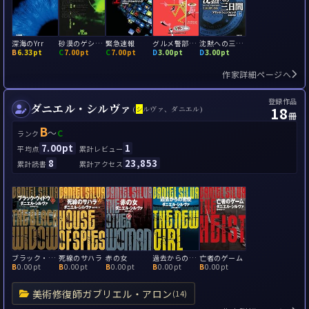
深海のYrr
砂漠のゲシュペンスト
緊急速報
グルメ警部キュッパー
沈黙への三日間
B
6.33pt
C
7.00pt
C
7.00pt
D
3.00pt
D
3.00pt
作家詳細ページへ
登録作品
ダニエル・シルヴァ
18
(
シ
ルヴァ、ダニエル)
冊
B
～
C
ランク
7.00pt
1
平均点
累計レビュー
8
23,853
累計読書
累計アクセス
ブラック・ウィドウ
死線のサハラ
赤の女
過去からの密使
亡者のゲーム
B
0.00pt
B
0.00pt
B
0.00pt
B
0.00pt
B
0.00pt
美術修復師ガブリエル・アロン
(14)