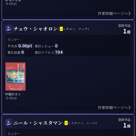
-
0.00pt
作家詳細ページへ
登録作品
チュウ・シャオロン
1
(
シ
ャオロン、チュウ)
冊
-
ランク
0.00pt
0
平均点
累計レビュー
0
704
累計読書
累計アクセス
中国のエニグマと見果てぬ夢
-
0.00pt
作家詳細ページへ
登録作品
ニール・シャスタマン
1
(
シ
ャスタマン、ニール)
冊
-
ランク