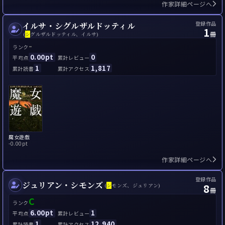
作家詳細ページへ
登録作品
イルサ・シグルザルドッティル
1
冊
(
シ
グルザルドッティル、イルサ)
-
ランク
0.00pt
0
平均点
累計レビュー
1
1,817
累計読書
累計アクセス
魔女遊戯
-
0.00pt
作家詳細ページへ
登録作品
ジュリアン・シモンズ
8
(
シ
モンズ、ジュリアン)
冊
C
ランク
6.00pt
1
平均点
累計レビュー
1
12,940
累計読書
累計アクセス