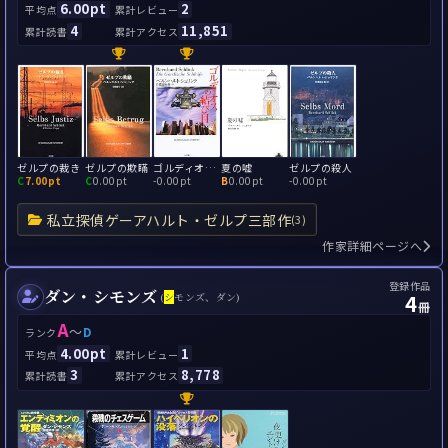
6.00pt
2
平均点
累計レビュー
4
11,851
累計読書
累計アクセス
ゼルプの裁き
ゼルプの欺瞞
ゴルディオスの結び目
夏の嘘
ゼルプの殺人
C
7.00pt
C
0.00pt
-
0.00pt
B
0.00pt
-
0.00pt
私立探偵ゲーアハルト・ゼルプ三部作
(3)
作家詳細ページへ
登録作品
ダン・シモンズ
4
(
シ
モンズ、ダン)
冊
A
～
D
ランク
4.00pt
1
平均点
累計レビュー
3
8,778
累計読書
累計アクセス