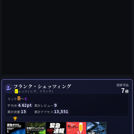
登録作品
フランク・シェッツィング
7
冊
(
シ
ェッツィング、フランク)
B
～
E
ランク
4.62pt
9
平均点
累計レビュー
15
13,551
累計読書
累計アクセス