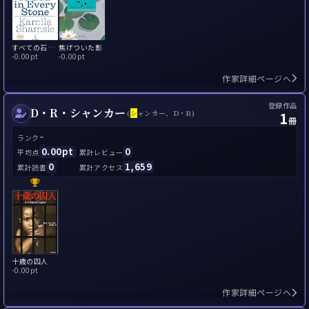
すべての石に宿る神
焦げついた影
-
0.00pt
-
0.00pt
作家詳細ページへ
登録作品
D・R・シャンカー
1
(
シ
ャンカー、D・R)
冊
-
ランク
0.00pt
0
平均点
累計レビュー
0
1,659
累計読書
累計アクセス
十歳の囚人
-
0.00pt
作家詳細ページへ