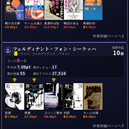
明け方の夢
ゲームの達人
真夜中は別の顔
明日があるなら
時間の砂
A
8.00pt
A
9.00pt
A
10.00pt
A
9.00pt
B
9.00pt
作家詳細ページへ
登録作品
フェルディナント・フォン・シーラッハ
10
冊
(
シ
ーラッハ、フェルディナント・フォン)
A
～
D
ランク
7.09pt
17
平均点
累計レビュー
55
27,516
累計読書
累計アクセス
犯罪
罪悪
コリーニ事件
刑罰
カールの降誕祭
B
7.00pt
A
7.33pt
A
8.00pt
B
8.00pt
B
8.00pt
作家詳細ページへ