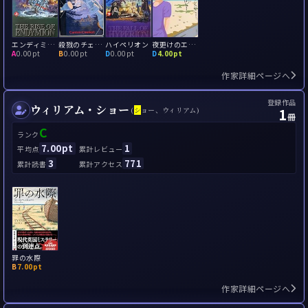
エンディミオン
殺戮のチェスゲーム
ハイペリオン
夜更けのエントロピー
A
0.00pt
B
0.00pt
D
0.00pt
D
4.00pt
作家詳細ページへ
登録作品
ウィリアム・ショー
1
(
シ
ョー、ウィリアム)
冊
C
ランク
7.00pt
1
平均点
累計レビュー
3
771
累計読書
累計アクセス
罪の水際
B
7.00pt
作家詳細ページへ