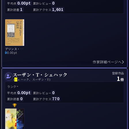
0.00pt
0
平均点
累計レビュー
1
1,601
累計読書
累計アクセス
プリンス・ザレスキーの事件簿
D
0.00pt
作家詳細ページへ
登録作品
スーザン・T・シェハック
1
冊
(
シ
ェハック、スーザン・T)
-
ランク
0.00pt
0
平均点
累計レビュー
0
770
累計読書
累計アクセス