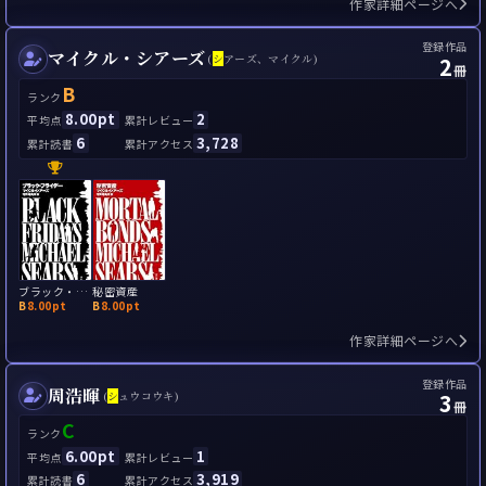
作家詳細ページへ
登録作品
マイクル・シアーズ
2
(
シ
アーズ、マイクル)
冊
B
ランク
8.00pt
2
平均点
累計レビュー
6
3,728
累計読書
累計アクセス
ブラック・フライデー
秘密資産
B
8.00pt
B
8.00pt
作家詳細ページへ
登録作品
周浩暉
3
(
シ
ュウコウキ)
冊
C
ランク
6.00pt
1
平均点
累計レビュー
6
3,919
累計読書
累計アクセス