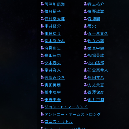
阿津川辰海
貴志祐介
柚月裕子
麻耶雄嵩
西村京太郎
森博嗣
雫井脩介
雨穴
凪良ゆう
五十嵐貴久
荒木あかね
佐々木譲
麻見和史
葉真中顕
島田荘司
相場英雄
夕木春央
北山猛邦
染井為人
知念実希人
宮部みゆき
原田マハ
奥田英朗
方丈貴恵
櫛木理宇
西澤保彦
東野圭吾
池井戸潤
ジョン・P・マーカンド
アントニー・アームストロング
コニス・リトル
シャーリー・コンラン