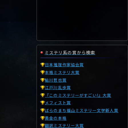
ミステリ系の賞から検索
日本推理作家協会賞
本格ミステリ大賞
鮎川哲也賞
江戸川乱歩賞
『このミステリーがすごい!』大賞
メフィスト賞
ばらのまち福山ミステリー文学新人賞
黄金の本格
翻訳ミステリー大賞