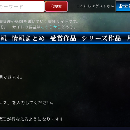
ーワード
会
こんにちはゲストさん
検索
読書管理や感想を書いていく書評サイトです。
ぞ。 サイトの要望は
こちらから
どうぞ。
情報
情報まとめ
受賞作品
シリーズ作品
情報
新刊
高評価
8月)発売
7月)発売
(6月)発売
『本格ミステリベスト』2026年版
『本格ミステリベスト』(海外)
『このミステリーがすごい!』2026年版
『このミステリーがすごい!』(海外)
『ミステリが読みたい!』2026年版
『ミステリが読みたい!』(海外)
『週刊文春ミステリーベスト10』2025年版
『週刊文春ミステリーベスト10』(海外)
本格ミステリ・エターナル300
本格ミステリ・ディケイド300
本格ミステリ・クロニクル300
ミステリー・リーグ
東西ミステリーベスト100 2012年版(国内)
東西ミステリーベスト100 2012年版(海外)
日本推理作家協会賞
本格ミステリ大賞
鮎川哲也賞
横溝正史ミステリ大賞
江戸川乱歩賞
メフィスト賞
『このミステリーがすごい!』大賞
アンソニー賞(長編賞)
エドガー賞(MWA賞)
ゴールド・ダガー賞(CWA賞)
バリー賞(長編賞)
ガラスの鍵賞
その他をもっとみる
その他をもっとみる
用できます。
レス」を入力してください。
理が行なえるようになります!!