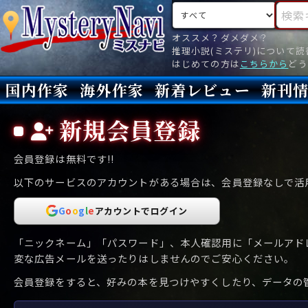
検索対象
検索キ
オススメ？ダメダメ？
推理小説(ミステリ)について
はじめての方は
こちらから
どう
国内作家
海外作家
新着レビュー
新刊
新刊
文庫
新刊
今月(
先月(
先々月
あ行
あ
い
ア行
う
ア
え
イ
お
ウ
エ
オ
新規会員登録
か行
か
き
カ行
く
カ
け
キ
こ
ク
ケ
コ
会員登録は無料です!!
さ行
さ
し
サ行
す
サ
せ
シ
そ
ス
セ
ソ
以下のサービスのアカウントがある場合は、会員登録なしで活
た行
た
ち
タ行
つ
タ
て
チ
と
ツ
テ
ト
G
o
o
g
l
e
アカウント
でログイン
な行
な
に
ナ行
ぬ
ナ
ね
ニ
の
ヌ
ネ
ノ
「ニックネーム」「パスワード」、本人確認用に「メールアド
は行
は
ひ
ハ行
ふ
ハ
へ
ヒ
ほ
フ
ヘ
ホ
変な広告メールを送ったりはしませんのでご安心ください。
会員登録をすると、好みの本を見つけやすくしたり、データの管
ま行
ま
み
マ行
む
マ
め
ミ
も
ム
メ
モ