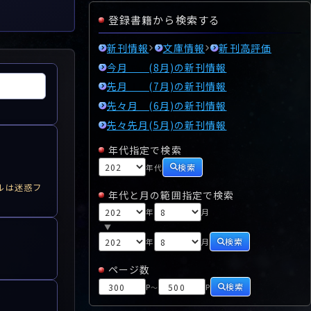
登録書籍から検索する
新刊情報
文庫情報
新刊高評価
今月 (8月)の新刊情報
先月 (7月)の新刊情報
先々月 (6月)の新刊情報
先々先月(5月)の新刊情報
年代指定で検索
検索
年代
ルは迷惑フ
年代と月の範囲指定で検索
年
月
▼
検索
年
月
ページ数
検索
P
P
～