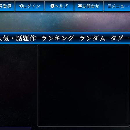
員登録
ログイン
ヘルプ
お問合せ
メニュー
人気・話題作
ランキング
ランダム
タグ
本日
3日間
今週
今月
最近閲覧された小説
国内総合ランキング
海外総合ランキング
Amazon国内作品高評価
Amazon海外作品高評価
国内作品高評価
海外作品高評価
閲覧回数
オススメ投票回数
読書した人が多い小説
サイトランク
Sランク
Aランク
Bランク
Cランク
Dランク
Eランク
Fランク
初心者におすすめ
クローズド・サー
本格ミステリ
青春ミステリ
学園ミステリ
日常の謎
SFミステリ
倒叙ミステリ
警察小説
映画化
ドラマ化
その他をもっとみ