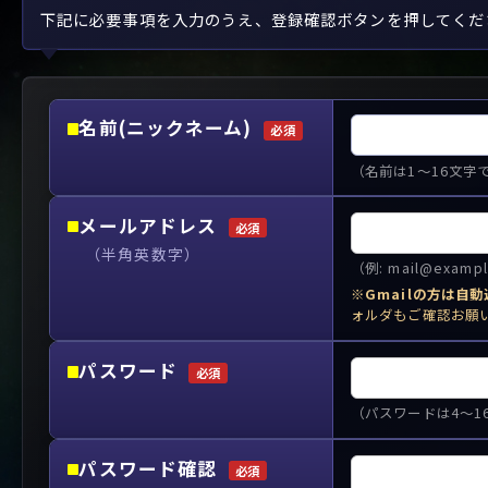
や行
や
ヤ行
ゆ
ヤ
よ
ユ
ヨ
下記に必要事項を入力のうえ、登録確認ボタンを押してくだ
ら行
ら
り
ラ行
る
ラ
れ
リ
ろ
ル
レ
ロ
わ行
わ
ワ行
ワ
名前(ニックネーム)
必須
（名前は1～16文字
メールアドレス
必須
（半角英数字）
（例: mail@exa
※
Gmailの方は自
ォルダもご確認お願
パスワード
必須
（パスワードは4～1
パスワード確認
必須