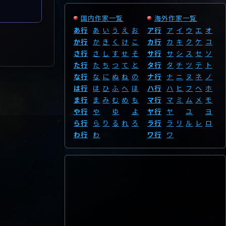
国内作家一覧
海外作家一覧
あ行
あ
い
う
え
お
ア行
ア
イ
ウ
エ
オ
か行
か
き
く
け
こ
カ行
カ
キ
ク
ケ
コ
さ行
さ
し
す
せ
そ
サ行
サ
シ
ス
セ
ソ
た行
た
ち
つ
て
と
タ行
タ
チ
ツ
テ
ト
な行
な
に
ぬ
ね
の
ナ行
ナ
ニ
ヌ
ネ
ノ
は行
は
ひ
ふ
へ
ほ
ハ行
ハ
ヒ
フ
ヘ
ホ
ま行
ま
み
む
め
も
マ行
マ
ミ
ム
メ
モ
や行
や
ゆ
よ
ヤ行
ヤ
ユ
ヨ
ら行
ら
り
る
れ
ろ
ラ行
ラ
リ
ル
レ
ロ
わ行
わ
ワ行
ワ