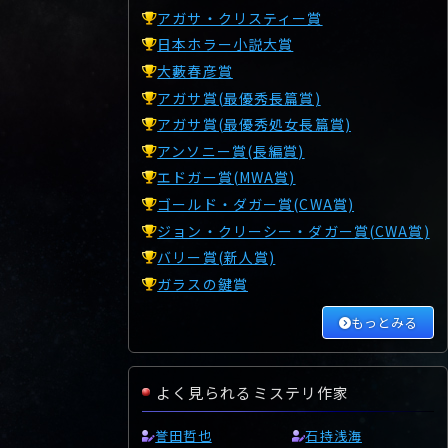
アガサ・クリスティー賞
日本ホラー小説大賞
大藪春彦賞
アガサ賞(最優秀長篇賞)
アガサ賞(最優秀処女長篇賞)
アンソニー賞(長編賞)
エドガー賞(MWA賞)
ゴールド・ダガー賞(CWA賞)
ジョン・クリーシー・ダガー賞(CWA賞)
バリー賞(新人賞)
ガラスの鍵賞
もっとみる
よく見られるミステリ作家
誉田哲也
石持浅海