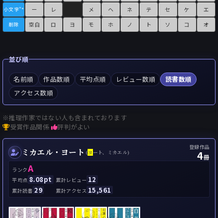
ー
レ
メ
ヘ
ネ
テ
セ
ケ
エ
小文字"°
空白
ロ
ヨ
モ
ホ
ノ
ト
ソ
コ
オ
削除
並び順
名前順
作品数順
平均点順
レビュー数順
読書数順
アクセス数順
※推理作家ではない人も含まれております
受賞作品関係
評判がよい
登録作品
ミカエル・ヨート
4
(
ヨ
ート、ミカエル)
冊
A
ランク
8.08pt
12
平均点
累計レビュー
29
15,561
累計読書
累計アクセス