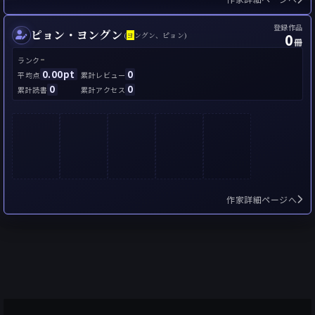
登録作品
ピョン・ヨングン
0
(
ヨ
ングン、ピョン)
冊
-
ランク
0.00pt
0
平均点
累計レビュー
0
0
累計読書
累計アクセス
作家詳細ページへ