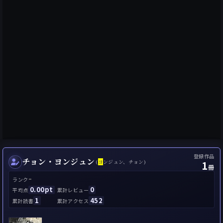
登録作品
チョン・ヨンジュン
1
(
ヨ
ンジュン、チョン)
冊
-
ランク
0.00pt
0
平均点
累計レビュー
1
452
累計読書
累計アクセス