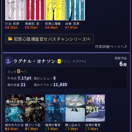
少女: 犯罪心理捜査官セバスチャン
模倣犯: 犯罪心理捜査官セバスチャン
犯罪心理捜査官セバスチャン
白骨: 犯罪心理捜査官セバスチャン
A
8.33pt
A
8.33pt
A
8.00pt
A
7.67pt
犯罪心理捜査官セバスチャンシリーズ
(4)
作家詳細ページへ
登録作品
ラグナル・ヨナソン
6
(
ヨ
ナソン、ラグナル)
冊
B
～
C
ランク
7.17pt
8
平均点
累計レビュー
21
11,685
累計読書
累計アクセス
喪われた少女
闇という名の娘
極夜の警官
閉じ込められた女
白夜の警官
B
8.00pt
B
7.00pt
C
7.00pt
C
7.00pt
C
7.00pt