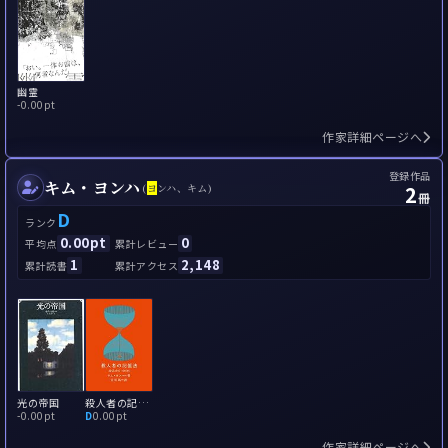
幽霊
-
0.00pt
作家詳細ページへ
登録作品
キム・ヨンハ
2
(
ヨ
ンハ、キム)
冊
D
ランク
0.00pt
0
平均点
累計レビュー
1
2,148
累計読書
累計アクセス
光の帝国
殺人者の記憶法
-
0.00pt
D
0.00pt
作家詳細ページへ