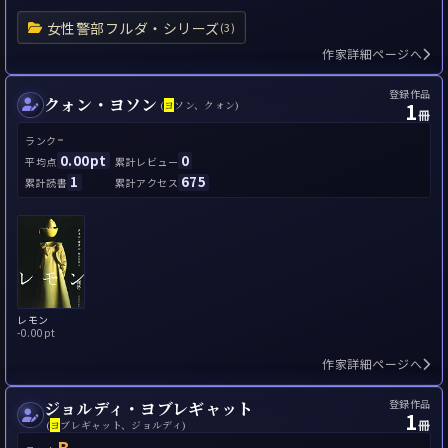
女性警部フルダ・シリーズ
(3)
作家詳細ページへ
登録作品
クォン・ヨソン
1
(
ヨ
ソン、クォン)
冊
-
ランク
0.00pt
0
平均点
累計レビュー
1
675
累計読書
累計アクセス
レモン
-
0.00pt
作家詳細ページへ
登録作品
ジョルディ・ヨブレギャット
1
冊
(
ヨ
ブレギャット、ジョルディ)
B