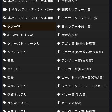
本格ミステリ・エターナル300
黄金の本格
本格ミステリ・ディケイド300
翻訳ミステリー大賞
本格ミステリ・クロニクル300
アガサ・クリスティー賞
タグ一覧
日本ホラー小説大賞
初心者におすすめ
大藪春彦賞
クローズド・サークル
アガサ賞(最優秀長篇賞)
本格ミステリ
アガサ賞(最優秀処女長篇賞)
密室
アンソニー賞(長編賞)
雪の山荘
エドガー賞(MWA賞)
孤島
ゴールド・ダガー賞(CWA賞)
学園ミステリ
ジョン・クリーシー・ダガー賞(CW
倒叙ミステリ
バリー賞(新人賞)
社会派ミステリ
ガラスの鍵賞
法廷ミステリ
マカヴィティ賞(長編賞)