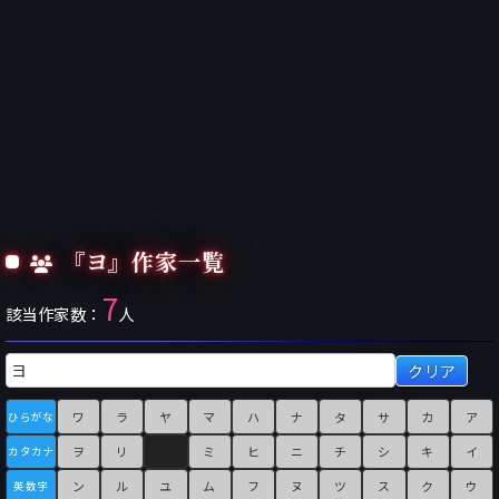
『ヨ』作家一覧
7
該当作家数：
人
クリア
ワ
ラ
ヤ
マ
ハ
ナ
タ
サ
カ
ア
ひらがな
ヲ
リ
ミ
ヒ
ニ
チ
シ
キ
イ
カタカナ
ン
ル
ユ
ム
フ
ヌ
ツ
ス
ク
ウ
英数字