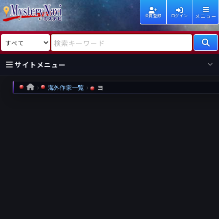
メニュー
会員登録
ログイン
検索対象
検索キーワード
サイトメニュー
海外作家一覧
ヨ
HOME
国内
海外
新着
新刊
作家
作家
レビュー
情報
国内
海外
受賞
新刊
ランキング
ランキング
作品
文庫
本日話題
情報
シリーズ
新刊
作品
まとめ
作品
高評価
近況話題
タグ
ランダム表示
要望
作品
一覧