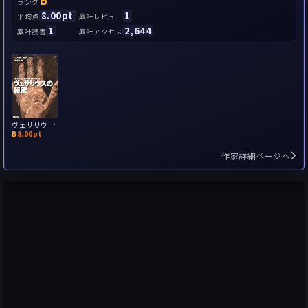
ランク
8.00pt
1
平均点
累計レビュー
1
2,644
累計読書
累計アクセス
ヴェサリウスの秘密
B
8.00pt
作家詳細ページへ