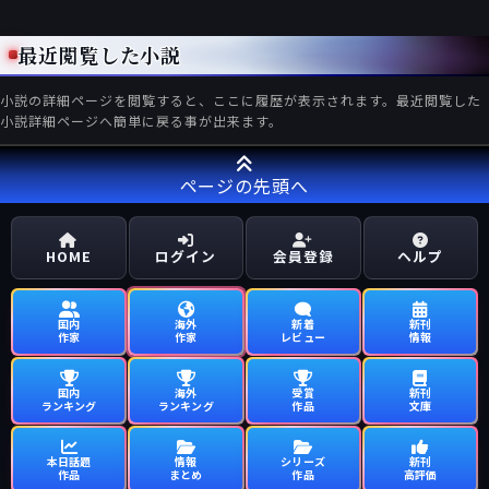
最近閲覧した小説
小説の詳細ページを閲覧すると、ここに履歴が表示されます。最近閲覧した
小説詳細ページへ簡単に戻る事が出来ます。
ページの先頭へ
HOME
ログイン
会員登録
ヘルプ
国内
海外
新着
新刊
作家
作家
レビュー
情報
国内
海外
受賞
新刊
ランキング
ランキング
作品
文庫
本日話題
情報
シリーズ
新刊
作品
まとめ
作品
高評価