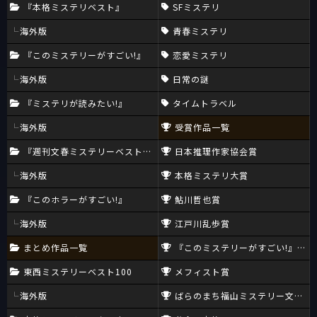
『本格ミステリベスト』
SFミステリ
海外版
青春ミステリ
『このミステリーがすごい!』
恋愛ミステリ
海外版
日常の謎
『ミステリが読みたい!』
タイムトラベル
海外版
受賞作品一覧
『週刊文春ミステリーベスト10』
日本推理作家協会賞
海外版
本格ミステリ大賞
『このホラーがすごい!』
鮎川哲也賞
海外版
江戸川乱歩賞
まとめ作品一覧
『このミステリーがすごい!』大賞
東西ミステリーベスト100
メフィスト賞
海外版
ばらのまち福山ミステリー文学新