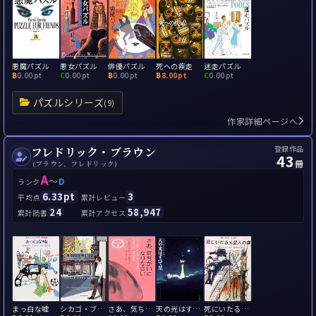
悪魔パズル
悪女パズル
俳優パズル
死への疾走
迷走パズル
B
0.00pt
C
0.00pt
B
0.00pt
B
8.00pt
C
0.00pt
パズルシリーズ
(9)
作家詳細ページへ
登録作品
フレドリック・ブラウン
43
冊
(ブラウン、フレドリック)
A
～
D
ランク
6.33pt
3
平均点
累計レビュー
24
58,947
累計読書
累計アクセス
まっ白な嘘
シカゴ・ブルース
さあ、気ちがいになりなさい
天の光はすべて星
死にいたる火星人の扉