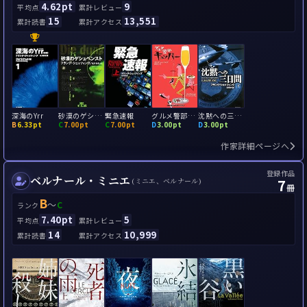
4.62pt
9
平均点
累計レビュー
15
13,551
累計読書
累計アクセス
深海のYrr
砂漠のゲシュペンスト
緊急速報
グルメ警部キュッパー
沈黙への三日間
B
6.33pt
C
7.00pt
C
7.00pt
D
3.00pt
D
3.00pt
作家詳細ページへ
登録作品
ベルナール・ミニエ
7
(ミニエ、ベルナール)
冊
B
～
C
ランク
7.40pt
5
平均点
累計レビュー
14
10,999
累計読書
累計アクセス