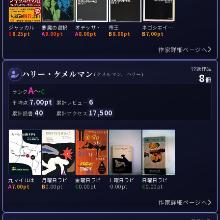
ジャッカルの日
悪魔の選択
オデッサ・ファイル
帝王
ネゴシエイター
S
8.25pt
A
9.00pt
A
8.00pt
B
8.00pt
B
7.00pt
作家詳細ページへ
登録作品
ハリー・ケメルマン
8
(ケメルマン、ハリー)
冊
A
～
C
ランク
7.00pt
6
平均点
累計レビュー
40
17,500
累計読書
累計アクセス
九マイルは遠すぎる
月曜日ラビは旅立った
金曜日ラビは寝坊した
土曜日ラビは空腹だった
日曜日ラビは家にいた
A
7.00pt
B
0.00pt
C
0.00pt
-
0.00pt
C
0.00pt
作家詳細ページへ