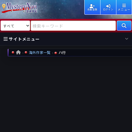
メニュー
会員登録
ログイン
検索対象
検索キーワード
サイトメニュー
海外作家一覧
ハ行
HOME
国内
海外
新着
新刊
作家
作家
レビュー
情報
国内
海外
受賞
新刊
ランキング
ランキング
作品
文庫
本日話題
情報
シリーズ
新刊
作品
まとめ
作品
高評価
近況話題
タグ
ランダム表示
要望
作品
一覧