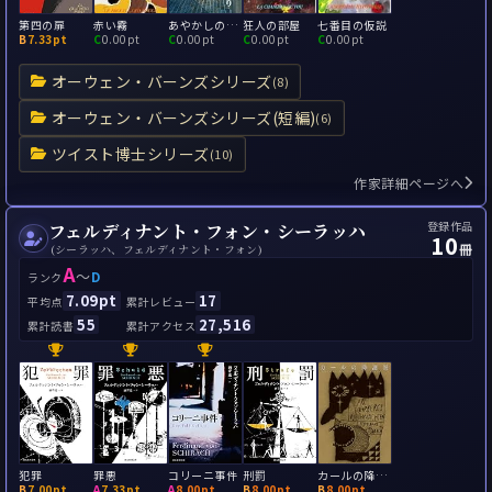
第四の扉
赤い霧
あやかしの裏通り
狂人の部屋
七番目の仮説
B
7.33pt
C
0.00pt
C
0.00pt
C
0.00pt
C
0.00pt
オーウェン・バーンズシリーズ
(8)
オーウェン・バーンズシリーズ(短編)
(6)
ツイスト博士シリーズ
(10)
作家詳細ページへ
登録作品
フェルディナント・フォン・シーラッハ
10
冊
(シーラッハ、フェルディナント・フォン)
A
～
D
ランク
7.09pt
17
平均点
累計レビュー
55
27,516
累計読書
累計アクセス
犯罪
罪悪
コリーニ事件
刑罰
カールの降誕祭
B
7.00pt
A
7.33pt
A
8.00pt
B
8.00pt
B
8.00pt