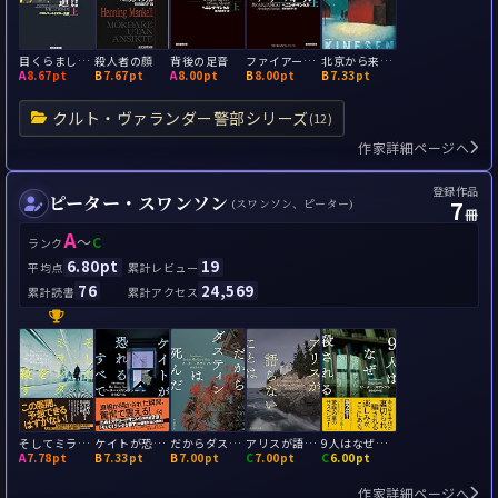
目くらましの道
殺人者の顔
背後の足音
ファイアーウォール
北京から来た男
A
8.67pt
B
7.67pt
A
8.00pt
B
8.00pt
B
7.33pt
クルト・ヴァランダー警部シリーズ
(12)
作家詳細ページへ
登録作品
ピーター・スワンソン
7
(スワンソン、ピーター)
冊
A
～
C
ランク
6.80pt
19
平均点
累計レビュー
76
24,569
累計読書
累計アクセス
そしてミランダを殺す
ケイトが恐れるすべて
だからダスティンは死んだ
アリスが語らないことは
9人はなぜ殺される
A
7.78pt
B
7.33pt
B
7.00pt
C
7.00pt
C
6.00pt
作家詳細ページへ