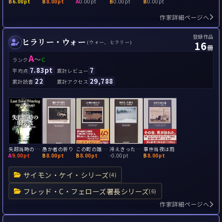
B
6.00pt
B
8.00pt
A
0.00pt
B
0.00pt
B
0.00pt
作家詳細ページへ
登録作品
ヒラリー・ウォー
16
(ウォー、ヒラリー)
冊
A
～
C
ランク
7.83pt
7
平均点
累計レビュー
22
29,788
累計読書
累計アクセス
失踪当時の服装は
愚か者の祈り
この町の誰かが
冷えきった週末
事件当夜は雨
A
9.00pt
B
8.00pt
B
8.00pt
-
0.00pt
B
8.00pt
サイモン・ケイ・シリーズ
(4)
フレッド・C・フェローズ署長シリーズ
(6)
作家詳細ページへ