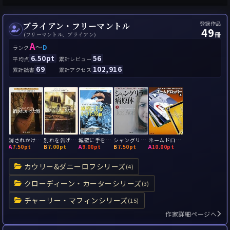
登録作品
ブライアン・フリーマントル
49
冊
(フリーマントル、ブライアン)
A
～
D
ランク
6.50pt
56
平均点
累計レビュー
69
102,916
累計読書
累計アクセス
消されかけた男
別れを告げに来た男
城壁に手をかけた男
シャングリラ病原体
ネームドロッパー
A
7.50pt
B
7.00pt
A
9.00pt
B
7.50pt
A
10.00pt
カウリー&ダニーロフシリーズ
(4)
クローディーン・カーターシリーズ
(3)
チャーリー・マフィンシリーズ
(15)
作家詳細ページへ