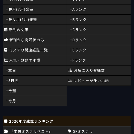
先月(7月)発売
Aランク
先々月(6月)発売
Bランク
新刊の文庫
Cランク
新刊から高評価のみ
Dランク
ミステリ関連雑誌一覧
Eランク
人気・話題の小説
Fランク
本日
お気に入り登録数
3日間
レビューが多い小説
今週
今月
2026年度雑誌ランキング
『本格ミステリベスト』
SFミステリ