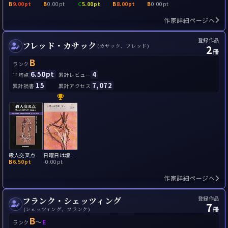
B
9.00pt
B
0.00pt
C
5.00pt
B
8.00pt
B
0.00pt
作家詳細ページへ
登録作品
フレッド・カサック
2
(カサック、フレッド)
冊
B
ランク
6.50pt
4
平均点
累計レビュー
15
7,072
累計読書
累計アクセス
殺人交叉点
日曜日は埋葬しない
B
6.50pt
-
0.00pt
作家詳細ページへ
登録作品
フランク・シェッツィング
7
冊
(シェッツィング、フランク)
B
～
E
ランク