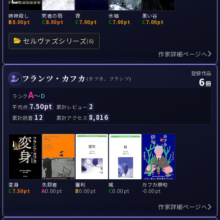
姉妹殺し
死者の雨
夜
氷結
黒い谷
B
8.00pt
C
8.00pt
C
7.00pt
C
7.00pt
C
7.00pt
セルヴァズシリーズ
(6)
作家詳細ページへ
登録作品
フランツ・カフカ
6
(カフカ、フランツ)
冊
A
～
D
ランク
7.50pt
2
平均点
累計レビュー
12
8,816
累計読書
累計アクセス
変身
失踪者
審判
城
カフカ俳句
C
7.50pt
A
0.00pt
B
0.00pt
C
0.00pt
-
0.00pt
作家詳細ページへ