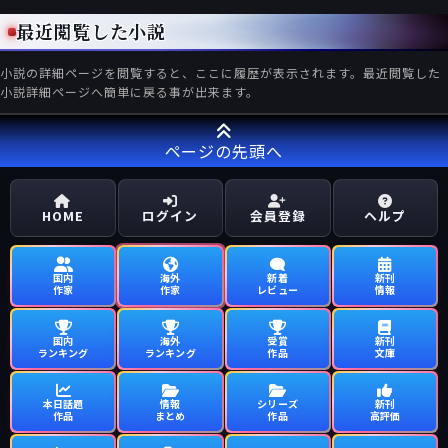
最近閲覧した小説
小説の詳細ページを閲覧すると、ここに履歴が表示されます。最近閲覧した
小説詳細ページへ簡単に戻る事が出来ます。
ページの先頭へ
HOME
ログイン
会員登録
ヘルプ
国内
海外
新着
新刊
作家
作家
レビュー
情報
国内
海外
受賞
新刊
ランキング
ランキング
作品
文庫
本日話題
情報
シリーズ
新刊
作品
まとめ
作品
高評価