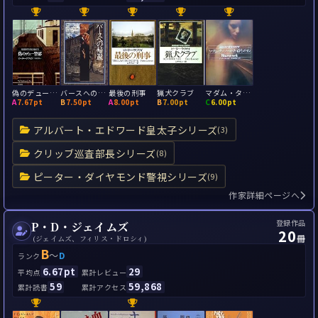
偽のデュー警部
バースへの帰還
最後の刑事
猟犬クラブ
マダム・タッソーがお待ちかね
A
7.67pt
B
7.50pt
A
8.00pt
B
7.00pt
C
6.00pt
アルバート・エドワード皇太子シリーズ
(3)
クリッブ巡査部長シリーズ
(8)
ピーター・ダイヤモンド警視シリーズ
(9)
作家詳細ページへ
登録作品
P・D・ジェイムズ
20
冊
(ジェイムズ、フィリス・ドロシィ)
B
～
D
ランク
6.67pt
29
平均点
累計レビュー
59
59,868
累計読書
累計アクセス