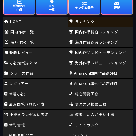
近況話題
タグ
ランダム表示
要望
作品
一覧
HOME
ランキング
国内作家一覧
国内作品総合ランキング
海外作家一覧
海外作品総合ランキング
新着レビュー
国内作品レビューランキング
小説情報まとめ
海外作品レビューランキング
シリーズ作品
Amazon国内作品高評価
レビュアー
Amazon海外作品高評価
新着小説
総合閲覧回数
最近閲覧された小説
オススメ投票回数
小説をランダムに表示
読書した人が多い小説
新刊情報
サイトランク
今月(8月)発売
Sランク