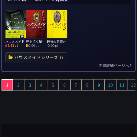
ハウスメイド
死を招く秘密: ハウスメイド2
最後の秘密: ハウスメイド3
A
8.33pt
B
0.00pt
-
0.00pt
ハウスメイドシリーズ
(3)
作家詳細ページへ
1
2
3
4
5
6
7
8
9
10
11
12