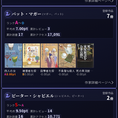
作家詳細ページへ
登録作品
パット・マガー
7
(マガー、パット)
冊
A
～
D
ランク
7.00pt
3
平均点
累計レビュー
17
17,091
累計読書
累計アクセス
四人の女
被害者を探せ！
目撃者を探せ！
不条理な殺人
死の実況放送をお茶の間へ
A
8.00pt
B
0.00pt
-
0.00pt
-
0.00pt
-
0.00pt
作家詳細ページへ
登録作品
ピーター・シャビエル
2
(シャビエル、ピーター)
冊
S
～
A
ランク
9.50pt
14
平均点
累計レビュー
16
10,771
累計読書
累計アクセス