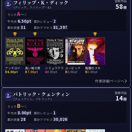
登録作品
フィリップ・K・ディック
58
冊
(ディック、フィリップ・K)
A
～
C
ランク
6.50pt
2
平均点
累計レビュー
31
81,397
累計読書
累計アクセス
アンドロイドは電気羊の夢を見るか?
高い城の男
シミュラクラ
ユービック
暗闇のスキャナー
B
6.00pt
B
7.00pt
A
0.00pt
B
0.00pt
B
0.00pt
作家詳細ページへ
登録作品
パトリック・クェンティン
14
冊
(クェンティン、パトリック)
B
～
C
ランク
8.00pt
1
平均点
累計レビュー
28
30,026
累計読書
累計アクセス