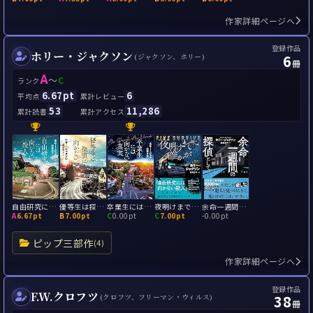
作家詳細ページへ
登録作品
ホリー・ジャクソン
6
(ジャクソン、ホリー)
冊
A
～
C
ランク
6.67pt
6
平均点
累計レビュー
53
11,286
累計読書
累計アクセス
自由研究には向かない殺人
優等生は探偵に向かない
卒業生には向かない真実
夜明けまでに誰かが
余命一週間の探偵として
A
6.67pt
B
7.00pt
C
0.00pt
C
7.00pt
-
0.00pt
ピップ三部作
(4)
作家詳細ページへ
登録作品
F.W.クロフツ
38
(クロフツ、フリーマン・ウィルス)
冊