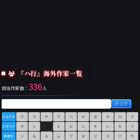
『ハ行』海外作家一覧
336
該当作家数：
人
クリア
ワ
ラ
ヤ
マ
ハ
ナ
タ
サ
カ
ア
ひらがな
ヲ
リ
ミ
ヒ
ニ
チ
シ
キ
イ
カタカナ
ン
ル
ユ
ム
フ
ヌ
ツ
ス
ク
ウ
英数字