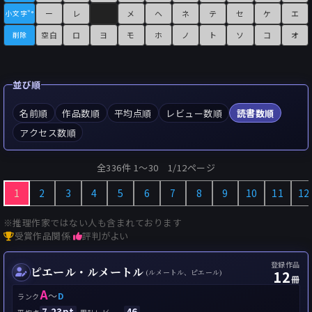
ー
レ
メ
ヘ
ネ
テ
セ
ケ
エ
小文字"°
空白
ロ
ヨ
モ
ホ
ノ
ト
ソ
コ
オ
削除
並び順
名前順
作品数順
平均点順
レビュー数順
読書数順
アクセス数順
全336件 1〜30 1/12ページ
1
2
3
4
5
6
7
8
9
10
11
12
※推理作家ではない人も含まれております
受賞作品関係
評判がよい
登録作品
ピエール・ルメートル
12
(ルメートル、ピエール)
冊
A
～
D
ランク
7.23pt
46