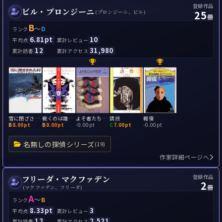
登録作品
ビル・プロンジーニ
25
(プロンジーニ、ビル)
冊
B
～
D
ランク
6.81pt
10
平均点
累計レビュー
12
31,980
累計読書
累計アクセス
雪に閉ざされた村
裁くのは誰か？
よそ者たちの荒野
誘拐
報復
B
8.00pt
B
8.00pt
-
0.00pt
C
7.00pt
-
0.00pt
名無しの探偵シリーズ
(19)
作家詳細ページへ
登録作品
フリーダ・マクファデン
2
冊
(マクファデン、フリーダ)
A
～
B
ランク
8.33pt
3
平均点
累計レビュー
12
2,521
累計読書
累計アクセス