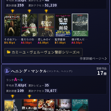
平均点
累計レビュー
259
51,220
累計読書
累計アクセス
その女アレックス
傷だらけのカミーユ
悲しみのイレーヌ
監禁面接
僕が死んだあの森
B
6.95pt
A
8.50pt
A
6.89pt
B
7.00pt
A
8.50pt
カミーユ・ヴェルーヴェン警部シリーズ
(4)
作家詳細ページへ
登録作品
ヘニング・マンケル
17
(マンケル、ヘニング)
冊
A
～
D
ランク
7.63pt
35
平均点
累計レビュー
109
70,677
累計読書
累計アクセス