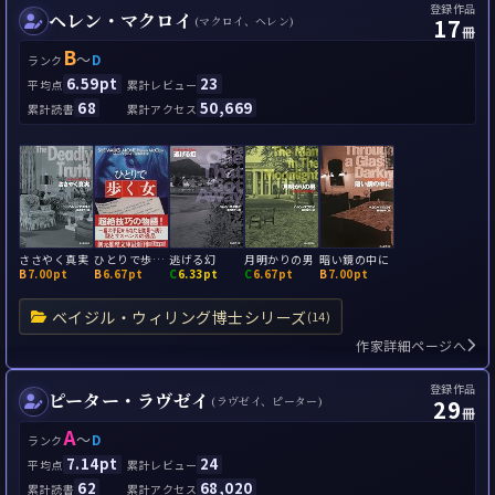
登録作品
ヘレン・マクロイ
17
(マクロイ、ヘレン)
冊
B
～
D
ランク
6.59pt
23
平均点
累計レビュー
68
50,669
累計読書
累計アクセス
ささやく真実
ひとりで歩く女
逃げる幻
月明かりの男
暗い鏡の中に
B
7.00pt
B
6.67pt
C
6.33pt
C
6.67pt
B
7.00pt
ベイジル・ウィリング博士シリーズ
(14)
作家詳細ページへ
登録作品
ピーター・ラヴゼイ
29
(ラヴゼイ、ピーター)
冊
A
～
D
ランク
7.14pt
24
平均点
累計レビュー
62
68,020
累計読書
累計アクセス