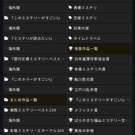
海外版
青春ミステリ
『このミステリーがすごい!』
恋愛ミステリ
海外版
日常の謎
『ミステリが読みたい!』
タイムトラベル
海外版
受賞作品一覧
『週刊文春ミステリーベスト10』
日本推理作家協会賞
海外版
本格ミステリ大賞
『このホラーがすごい!』
鮎川哲也賞
海外版
江戸川乱歩賞
まとめ作品一覧
『このミステリーがすごい!』大賞
東西ミステリーベスト100
メフィスト賞
海外版
ばらのまち福山ミステリー文学新
本格ミステリ・エターナル300
黄金の本格