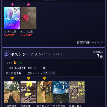
マリアの涙
イエスの涙
A
9.00pt
S
10.00pt
作家詳細ページへ
登録作品
ボストン・テラン
7
(テラン、ボストン)
冊
B
～
C
ランク
7.25pt
5
平均点
累計レビュー
16
17,956
累計読書
累計アクセス
その犬の歩むところ
神は銃弾
音もなく少女は
ひとり旅立つ少年よ
死者を侮るなかれ