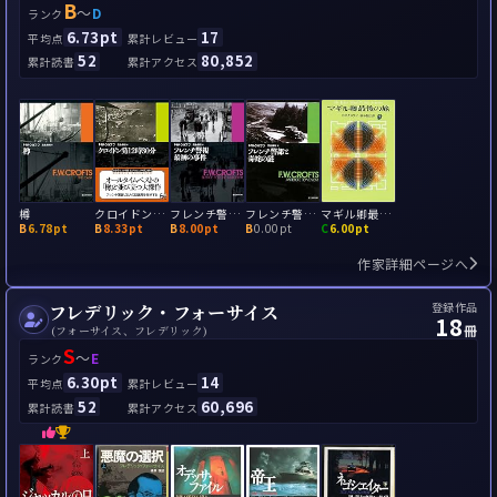
B
～
D
ランク
6.73pt
17
平均点
累計レビュー
52
80,852
累計読書
累計アクセス
樽
クロイドン発12時30分
フレンチ警視最初の事件
フレンチ警部と毒蛇の謎
マギル卿最後の旅
B
6.78pt
B
8.33pt
B
8.00pt
B
0.00pt
C
6.00pt
作家詳細ページへ
登録作品
フレデリック・フォーサイス
18
冊
(フォーサイス、フレデリック)
S
～
E
ランク
6.30pt
14
平均点
累計レビュー
52
60,696
累計読書
累計アクセス