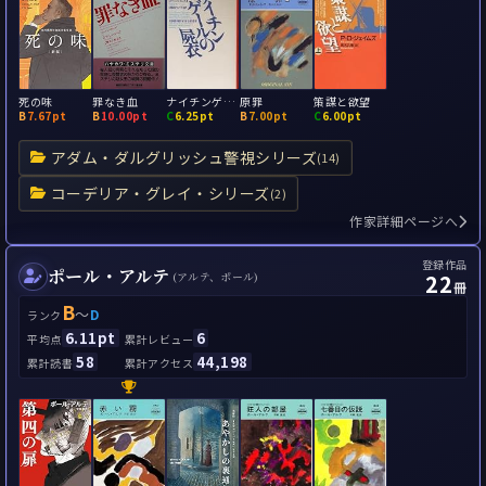
死の味
罪なき血
ナイチンゲールの屍衣
原罪
策謀と欲望
B
7.67pt
B
10.00pt
C
6.25pt
B
7.00pt
C
6.00pt
アダム・ダルグリッシュ警視シリーズ
(14)
コーデリア・グレイ・シリーズ
(2)
作家詳細ページへ
登録作品
ポール・アルテ
22
(アルテ、ポール)
冊
B
～
D
ランク
6.11pt
6
平均点
累計レビュー
58
44,198
累計読書
累計アクセス