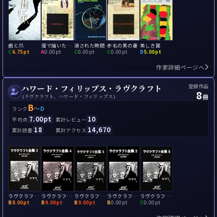
歯と爪
煙で描いた肖像画
消された時間
赤毛の男の妻
美しき罠
C
6.75pt
A
0.00pt
C
0.00pt
C
0.00pt
D
5.00pt
作家詳細ページへ
登録作品
ハワード・フィリップス・ラヴクラフト
8
冊
(ラヴクラフト、ハワード・フィリップス)
B
～
D
ランク
7.00pt
10
平均点
累計レビュー
18
14,670
累計読書
累計アクセス
ラヴクラフト全集2
ラヴクラフト全集4
ラヴクラフト全集5
ラヴクラフト全集3
ラヴクラフト全集6
B
8.00pt
B
9.00pt
B
9.00pt
B
0.00pt
C
0.00pt