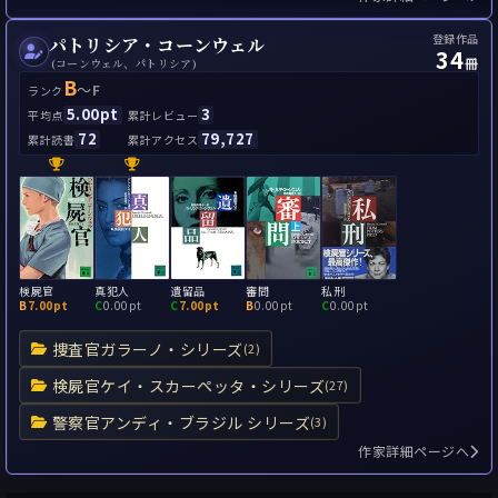
登録作品
パトリシア・コーンウェル
34
冊
(コーンウェル、パトリシア)
B
～
F
ランク
5.00pt
3
平均点
累計レビュー
72
79,727
累計読書
累計アクセス
検屍官
真犯人
遺留品
審問
私刑
B
7.00pt
C
0.00pt
C
7.00pt
B
0.00pt
C
0.00pt
捜査官ガラーノ・シリーズ
(2)
検屍官ケイ・スカーペッタ・シリーズ
(27)
警察官アンディ・ブラジル シリーズ
(3)
作家詳細ページへ