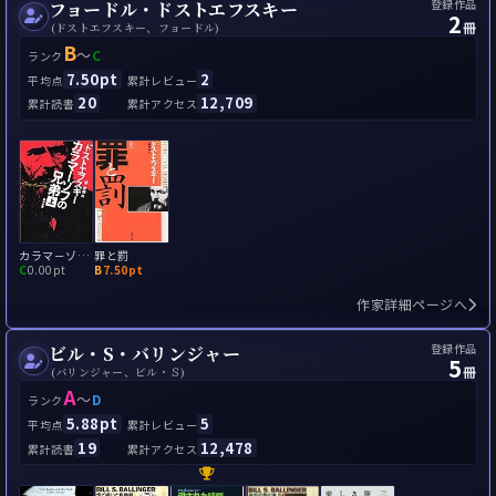
登録作品
フョードル・ドストエフスキー
2
冊
(ドストエフスキー、フョードル)
B
～
C
ランク
7.50pt
2
平均点
累計レビュー
20
12,709
累計読書
累計アクセス
カラマ－ゾフの兄弟
罪と罰
C
0.00pt
B
7.50pt
作家詳細ページへ
登録作品
ビル・S・バリンジャー
5
冊
(バリンジャー、ビル・Ｓ)
A
～
D
ランク
5.88pt
5
平均点
累計レビュー
19
12,478
累計読書
累計アクセス