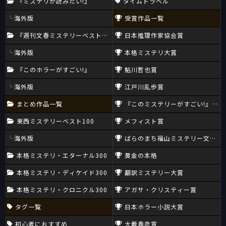
『ミステリが読みたい!』
タイムトラベル
海外版
受賞作品一覧
『週刊文春ミステリーベスト10』
日本推理作家協会賞
海外版
本格ミステリ大賞
『このホラーがすごい!』
鮎川哲也賞
海外版
江戸川乱歩賞
まとめ作品一覧
『このミステリーがすごい!』大賞
東西ミステリーベスト100
メフィスト賞
海外版
ばらのまち福山ミステリー文学新
本格ミステリ・エターナル300
黄金の本格
本格ミステリ・ディケイド300
翻訳ミステリー大賞
本格ミステリ・クロニクル300
アガサ・クリスティー賞
タグ一覧
日本ホラー小説大賞
初心者におすすめ
大藪春彦賞