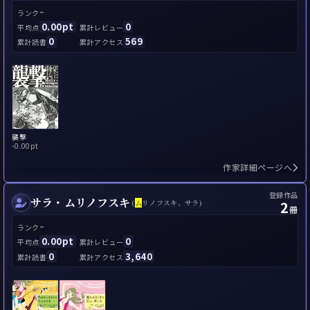
-
ランク
0.00pt
0
平均点
累計レビュー
0
569
累計読書
累計アクセス
襲撃
-
0.00pt
作家詳細ページへ
登録作品
サラ・ムリノフスキ
2
(
ム
リノフスキ、サラ)
冊
-
ランク
0.00pt
0
平均点
累計レビュー
0
3,640
累計読書
累計アクセス