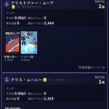
登録作品
クリストファー・ムーア
2
冊
(
ム
ーア、クリストファー)
-
ランク
0.00pt
0
平均点
累計レビュー
0
3,444
累計読書
累計アクセス
悪魔を飼っていた男
アルアル島の大事件
-
0.00pt
-
0.00pt
作家詳細ページへ
登録作品
クリス・ムーニー
1
(
ム
ーニー、クリス)
冊
-
ランク
0.00pt
0
平均点
累計レビュー
0
1,428
累計読書
累計アクセス