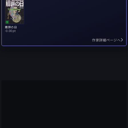
贖罪の日
-
0.00pt
作家詳細ページへ