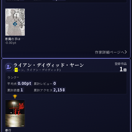
悪魔の手は白い
-
0.00pt
作家詳細ページへ
登録作品
ライアン・デイヴィッド・ヤーン
1
冊
(
ヤ
ーン、ライアン・デイヴィッド)
-
ランク
0.00pt
0
平均点
累計レビュー
1
2,158
累計読書
累計アクセス
暴行