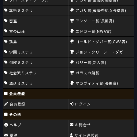
本格ミステリ
アガサ賞(最優秀処女長篇賞)
密室
アンソニー賞(長編賞)
雪の山荘
エドガー賞(MWA賞)
孤島
ゴールド・ダガー賞(CWA賞)
学園ミステリ
ジョン・クリーシー・ダガー賞(CW
倒叙ミステリ
バリー賞(新人賞)
社会派ミステリ
ガラスの鍵賞
法廷ミステリ
マカヴィティ賞(長編賞)
会員機能
会員登録
ログイン
その他
ヘルプ
お問合せ
要望
サイト運営者