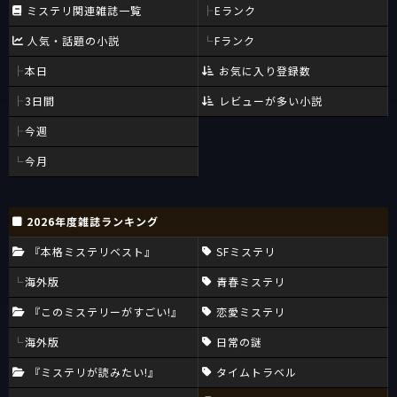
ミステリ関連雑誌一覧
Eランク
人気・話題の小説
Fランク
本日
お気に入り登録数
3日間
レビューが多い小説
今週
今月
2026年度雑誌ランキング
『本格ミステリベスト』
SFミステリ
海外版
青春ミステリ
『このミステリーがすごい!』
恋愛ミステリ
海外版
日常の謎
『ミステリが読みたい!』
タイムトラベル