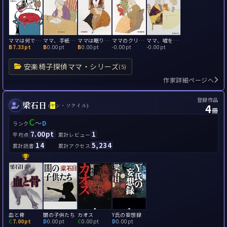
ママは何でも知っている
ママ、手紙を書く
ママは眠りを殺す
ママのクリスマス
ママ、嘘を見抜く
B
7.33pt
B
0.00pt
B
0.00pt
-
0.00pt
-
0.00pt
安楽椅子探偵ママ・シリーズ
(5)
作家詳細ページへ
登録作品
梁石日
4
(
ヤ
ン・ソクイル)
冊
C
～
D
ランク
7.00pt
1
平均点
累計レビュー
14
5,234
累計読書
累計アクセス
血と骨
闇の子供たち
カオス
Y氏の妄想録
C
7.00pt
D
0.00pt
C
0.00pt
D
0.00pt