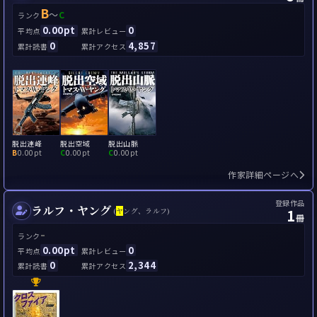
B
～
C
ランク
0.00pt
0
平均点
累計レビュー
0
4,857
累計読書
累計アクセス
脱出連峰
脱出空域
脱出山脈
B
0.00pt
C
0.00pt
C
0.00pt
作家詳細ページへ
登録作品
ラルフ・ヤング
1
(
ヤ
ング、ラルフ)
冊
-
ランク
0.00pt
0
平均点
累計レビュー
0
2,344
累計読書
累計アクセス