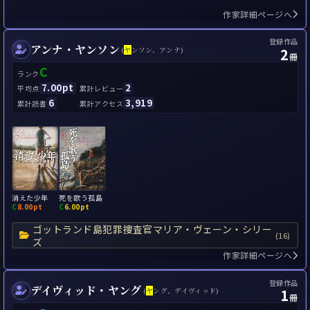
作家詳細ページへ
登録作品
アンナ・ヤンソン
2
(
ヤ
ンソン、アンナ)
冊
C
ランク
7.00pt
2
平均点
累計レビュー
6
3,919
累計読書
累計アクセス
消えた少年
死を歌う孤島
C
8.00pt
C
6.00pt
ゴットランド島犯罪捜査官マリア・ヴェーン・シリー
(16)
ズ
作家詳細ページへ
登録作品
デイヴィッド・ヤング
1
(
ヤ
ング、デイヴィッド)
冊