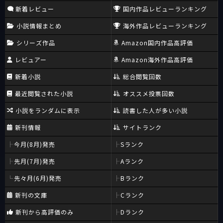
新着レビュー
国内作品レビューランキング
小説情報まとめ
海外作品レビューランキング
シリーズ作品
Amazon国内作品高評価
レビュアー
Amazon海外作品高評価
新着小説
総合閲覧回数
最近閲覧された小説
オススメ投票回数
小説をランダムに表示
読書した人が多い小説
新刊情報
サイトランク
今月(8月)発売
Sランク
先月(7月)発売
Aランク
先々月(6月)発売
Bランク
新刊の文庫
Cランク
新刊から高評価のみ
Dランク