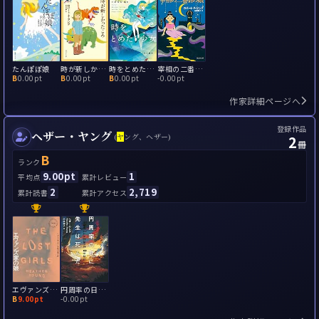
たんぽぽ娘
時が新しかったころ
時をとめた少女
宰相の二番目の娘
B
0.00pt
B
0.00pt
B
0.00pt
-
0.00pt
作家詳細ページへ
登録作品
ヘザー・ヤング
2
(
ヤ
ング、ヘザー)
冊
B
ランク
9.00pt
1
平均点
累計レビュー
2
2,719
累計読書
累計アクセス
エヴァンズ家の娘
円周率の日に先生は死んだ
B
9.00pt
-
0.00pt