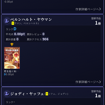
-
0.00pt
作家詳細ページへ
登録作品
ベルンハルト・ヤウマン
1
冊
(
ヤ
ウマン、ベルンハルト)
D
ランク
0.00pt
0
平均点
累計レビュー
0
906
累計読書
累計アクセス
死を招く料理店(トラットリア)
D
0.00pt
作家詳細ページへ
登録作品
ジョディ・ヤッフェ
1
(
ヤ
ッフェ、ジョディ)
冊
-
ランク