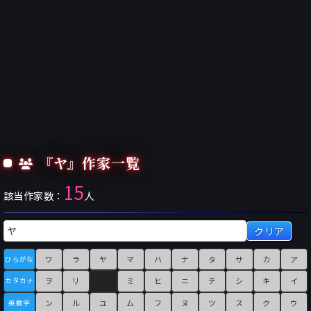
『ヤ』作家一覧
15
該当作家数：
人
クリア
ワ
ラ
ヤ
マ
ハ
ナ
タ
サ
カ
ア
ひらがな
ヲ
リ
ミ
ヒ
ニ
チ
シ
キ
イ
カタカナ
ン
ル
ユ
ム
フ
ヌ
ツ
ス
ク
ウ
英数字