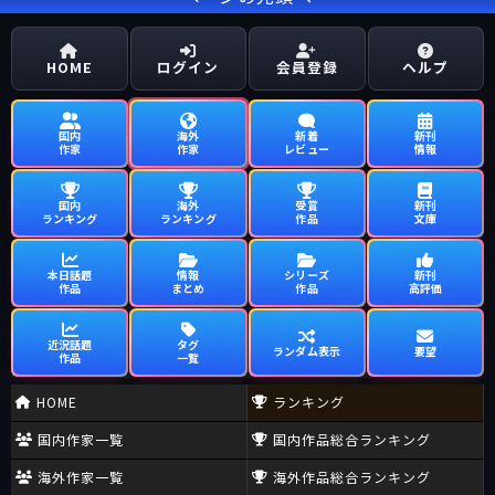
HOME
ログイン
会員登録
ヘルプ
国内
海外
新着
新刊
作家
作家
レビュー
情報
国内
海外
受賞
新刊
ランキング
ランキング
作品
文庫
本日話題
情報
シリーズ
新刊
作品
まとめ
作品
高評価
近況話題
タグ
ランダム表示
要望
作品
一覧
HOME
ランキング
国内作家一覧
国内作品総合ランキング
海外作家一覧
海外作品総合ランキング