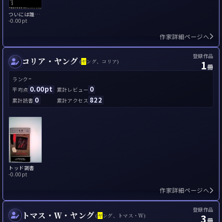
ついには誰もがすべてを忘れる
-
0.00pt
作家詳細ページへ
登録作品
コリア・ヤング
1
(
ヤ
ング、コリア)
冊
-
ランク
0.00pt
0
平均点
累計レビュー
0
822
累計読書
累計アクセス
トッド調書
-
0.00pt
作家詳細ページへ
登録作品
トマス・Ｗ・ヤング
3
(
ヤ
ング、トマス・Ｗ)
冊