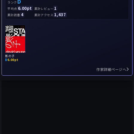
D
ランク
6.00pt
1
平均点
累計レビュー
4
1,437
累計読書
累計アクセス
影の子
D
6.00pt
作家詳細ページへ