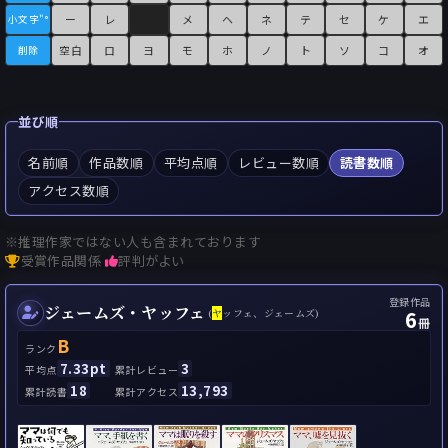
ー
レ
メ
ヘ
ネ
テ
セ
ケ
エ
小文字"°
空白
ロ
ヨ
モ
ホ
ノ
ト
ソ
コ
オ
削除
並び順
名前順
作品数順
平均点順
レビュー数順
読書数順
アクセス数順
※推理作家ではない人も含まれております
受賞作品関係
評判がよい
登録作品
ジェームズ・ヤッフェ
6
(
ヤ
ッフェ、ジェームズ)
冊
B
ランク
7.33pt
3
平均点
累計レビュー
18
13,793
累計読書
累計アクセス