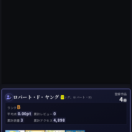
登録作品
ロバート・F・ヤング
4
(
ヤ
ング、ロバート・F)
冊
B
ランク
0.00pt
0
平均点
累計レビュー
3
4,898
累計読書
累計アクセス