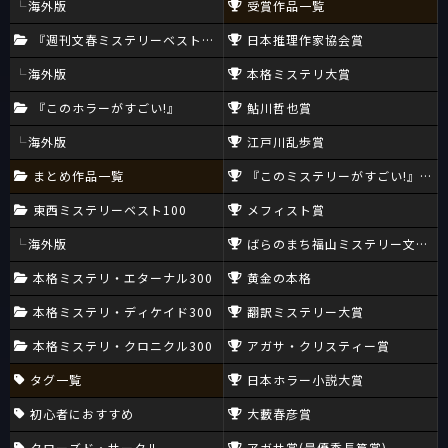
海外版
受賞作品一覧
『週刊文春ミステリーベスト10』
日本推理作家協会賞
海外版
本格ミステリ大賞
『このホラーがすごい!』
鮎川哲也賞
海外版
江戸川乱歩賞
まとめ作品一覧
『このミステリーがすごい!』大賞
東西ミステリーベスト100
メフィスト賞
海外版
ばらのまち福山ミステリー文学新
本格ミステリ・エターナル300
黄金の本格
本格ミステリ・ディケイド300
翻訳ミステリー大賞
本格ミステリ・クロニクル300
アガサ・クリスティー賞
タグ一覧
日本ホラー小説大賞
初心者におすすめ
大藪春彦賞
クローズド・サークル
アガサ賞(最優秀長篇賞)