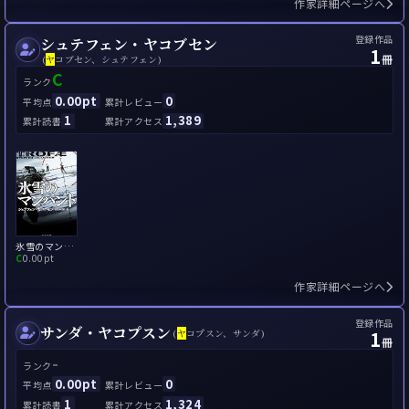
作家詳細ページへ
登録作品
シュテフェン・ヤコブセン
1
冊
(
ヤ
コブセン、シュテフェン)
C
ランク
0.00pt
0
平均点
累計レビュー
1
1,389
累計読書
累計アクセス
氷雪のマンハント
C
0.00pt
作家詳細ページへ
登録作品
サンダ・ヤコプスン
1
(
ヤ
コプスン、サンダ)
冊
-
ランク
0.00pt
0
平均点
累計レビュー
1
1,324
累計読書
累計アクセス