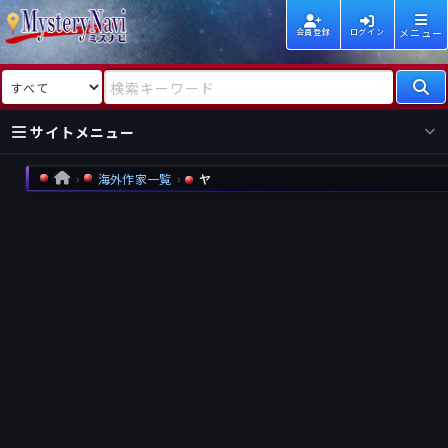
メニュー
会員登録
ログイン
検索対象
検索キーワード
サイトメニュー
海外作家一覧
ヤ
HOME
国内
海外
新着
新刊
作家
作家
レビュー
情報
国内
海外
受賞
新刊
ランキング
ランキング
作品
文庫
本日話題
情報
シリーズ
新刊
作品
まとめ
作品
高評価
近況話題
タグ
ランダム表示
要望
作品
一覧