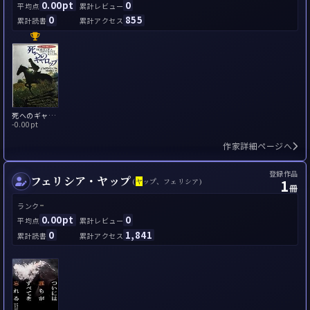
0.00pt
0
平均点
累計レビュー
0
855
累計読書
累計アクセス
死へのギャロップ
-
0.00pt
作家詳細ページへ
登録作品
フェリシア・ヤップ
1
(
ヤ
ップ、フェリシア)
冊
-
ランク
0.00pt
0
平均点
累計レビュー
0
1,841
累計読書
累計アクセス