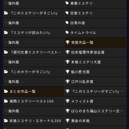
海外版
青春ミステリ
『このミステリーがすごい!』
恋愛ミステリ
海外版
日常の謎
『ミステリが読みたい!』
タイムトラベル
海外版
受賞作品一覧
『週刊文春ミステリーベスト10』
日本推理作家協会賞
海外版
本格ミステリ大賞
『このホラーがすごい!』
鮎川哲也賞
海外版
江戸川乱歩賞
まとめ作品一覧
『このミステリーがすごい!』大賞
東西ミステリーベスト100
メフィスト賞
海外版
ばらのまち福山ミステリー文学新
本格ミステリ・エターナル300
黄金の本格