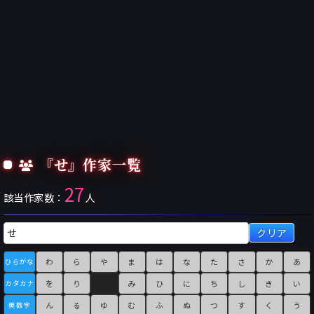
『せ』作家一覧
27
該当作家数：
人
クリア
わ
ら
や
ま
は
な
た
さ
か
あ
ひらがな
を
り
み
ひ
に
ち
し
き
い
カタカナ
ん
る
ゆ
む
ふ
ぬ
つ
す
く
う
英数字