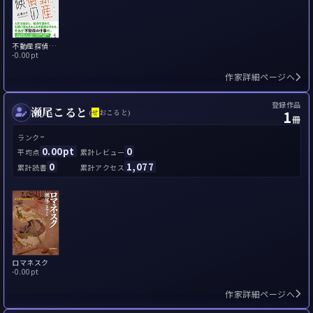
不動産探偵の冒険
-
0.00pt
作家詳細ページへ
登録作品
瀬尾こると
1
(
せ
おこると)
冊
-
ランク
0.00pt
0
平均点
累計レビュー
0
1,077
累計読書
累計アクセス
ロマネスク
-
0.00pt
作家詳細ページへ