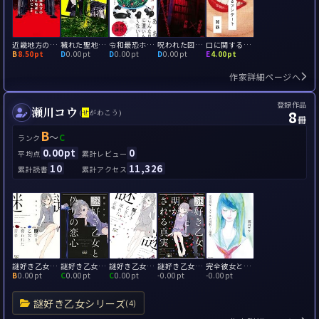
近畿地方のある場所について
穢れた聖地巡礼について
令和最恐ホラーセレクション クラガリ
呪われた図書館 最恐ホラー
口に関するアンケート
B
8.50pt
D
0.00pt
D
0.00pt
D
0.00pt
E
4.00pt
作家詳細ページへ
登録作品
瀬川コウ
8
(
せ
がわこう)
冊
B
～
C
ランク
0.00pt
0
平均点
累計レビュー
10
11,326
累計読書
累計アクセス
謎好き乙女と奪われた青春
謎好き乙女と偽りの恋心
謎好き乙女と壊れた正義
謎好き乙女と明かされる真実
完全彼女とステルス潜航する僕等
B
0.00pt
C
0.00pt
C
0.00pt
-
0.00pt
-
0.00pt
謎好き乙女シリーズ
(4)