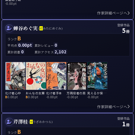
-
0.00pt
作家詳細ページへ
登録作品
蝉谷めぐ実
5
(
せ
みたにめぐみ)
冊
B
ランク
0.00pt
0
平均点
累計レビュー
0
2,102
累計読書
累計アクセス
化け者心中
おんなの女房
化け者手本
万両役者の扇
見えるか保己一
B
0.00pt
B
0.00pt
-
0.00pt
-
0.00pt
-
0.00pt
作家詳細ページへ
登録作品
芹澤桂
1
(
せ
りざわかつら)
冊
B
ランク