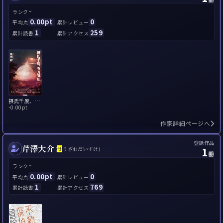
-
ランク
0.00pt
0
平均点
累計レビュー
1
259
累計読書
累計アクセス
摂氏千度、五万気圧
-
0.00pt
作家詳細ページへ
登録作品
芹澤大介
1
(
せ
りざわだいすけ)
冊
-
ランク
0.00pt
0
平均点
累計レビュー
1
769
累計読書
累計アクセス