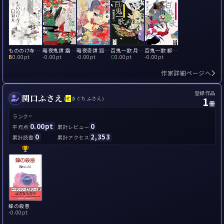
もののけ寺の白菊丸
暗夜鬼譚 霜剣落花
暗夜奇譚 狐火恋慕
百鬼一歌 月下の死美女
百鬼一歌 都大路の首なし武者
B
0.00pt
-
0.00pt
-
0.00pt
C
0.00pt
-
0.00pt
作家詳細ページへ
登録作品
関口ふさえ
1
(
せ
きぐちふさえ)
冊
-
ランク
0.00pt
0
平均点
累計レビュー
0
2,353
累計読書
累計アクセス
蜂の殺意
-
0.00pt