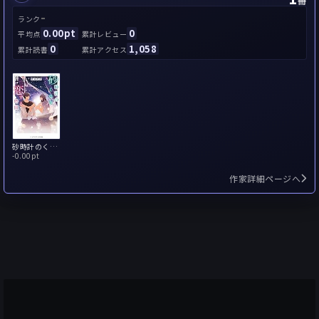
冊
-
ランク
0.00pt
0
平均点
累計レビュー
0
1,058
累計読書
累計アクセス
砂時計のくれた恋する時間
-
0.00pt
作家詳細ページへ