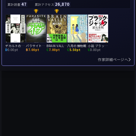
47
26,870
累計読書
累計アクセス
デカルトの密室
パラサイト・イヴ
BRAIN VALLEY
八月の博物館
小説 ブラック・ジャック
D
0.00pt
B
7.00pt
C
7.00pt
C
5.50pt
C
0.00pt
作家詳細ページへ