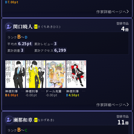
D
7.00pt
作家詳細ページへ
登録作品
関口暁人
4
(
せ
きぐちあきひと)
冊
B
～
D
ランク
6.25pt
3
平均点
累計レビュー
3
6,299
累計読書
累計アクセス
神様刑事 ～警視庁犯罪被害者ケア係・神野現人の暴走～
神様刑事 ～警視庁犯罪被害者ケア係・神野現人の相棒～
ドール先輩の耽美なる推理
神様刑事 ～警視庁犯罪被害者ケア係・神野現人の横暴～
B
8.00pt
-
0.00pt
-
0.00pt
D
4.50pt
作家詳細ページへ
登録作品
瀬那和章
11
(
せ
なかずあき)
冊
B
～
C
ランク