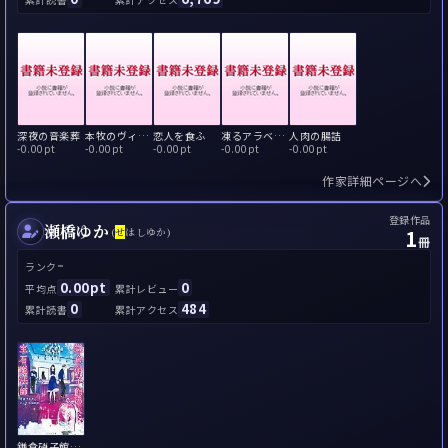
深夜の音楽葬
本牧のヴィナス
恋人を食ふ
凍るアラベスク
人肉の腸詰
-
0.00pt
-
0.00pt
-
0.00pt
-
0.00pt
-
0.00pt
作家詳細ページへ
登録作品
瀬橋ゆか
1
(
せ
はしゆか)
冊
-
ランク
0.00pt
0
平均点
累計レビュー
0
484
累計読書
累計アクセス
鎌倉硝子館の宝石魔法師 守護する者とビーナスの絵筆