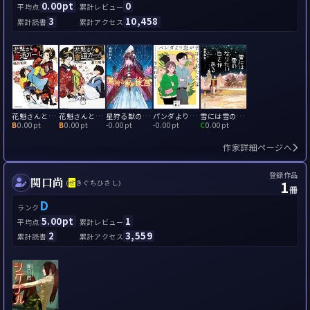
0.00pt
0
平均点
累計レビュー
3
10,458
累計読書
累計アクセス
花魁さんと書道ガール
花魁さんと書道ガール2
星狩る獣の後宮
パンダより恋が苦手な私たち2
雪には雪のなりたい白さがある
B
0.00pt
B
0.00pt
-
0.00pt
-
0.00pt
C
0.00pt
作家詳細ページへ
登録作品
関口尚
1
(
せ
きぐちひさし)
冊
D
ランク
5.00pt
1
平均点
累計レビュー
2
3,559
累計読書
累計アクセス