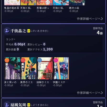
鬼皇の秘め若
天狗と狐、父になる
吾輩は歌って踊れる猫である
天狗と狐、父になる 春に誓えば夏に咲く
絶対小説
-
0.00pt
-
0.00pt
-
0.00pt
-
0.00pt
-
0.00pt
作家詳細ページへ
登録作品
千街晶之
4
(
せ
んがいあきゆき)
冊
-
ランク
0.00pt
0
平均点
累計レビュー
0
1,200
累計読書
累計アクセス
涙と笑いのミステリー: 絶対名作! 十代のためのベスト・ショート・ミステリー
異界のミステリー: 絶対名作! 十代のためのベスト・ショート・ミステリー
謎解きミステリー: 絶対名作! 十代のためのベスト・ショート・ミステリー
学園ミステリー: 絶対名作! 十代のためのベスト・ショート・ミステリー
-
0.00pt
-
0.00pt
-
0.00pt
-
0.00pt
作家詳細ページへ
登録作品
扇風気周
1
(
せ
んぷうきまわる)