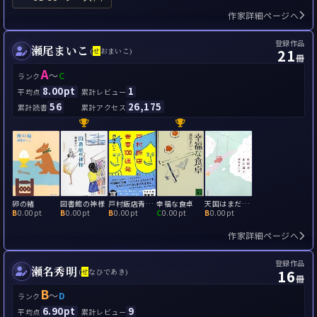
作家詳細ページへ
登録作品
瀬尾まいこ
21
(
せ
おまいこ)
冊
A
～
C
ランク
8.00pt
1
平均点
累計レビュー
56
26,175
累計読書
累計アクセス
卵の緒
図書館の神様
戸村飯店青春100連発
幸福な食卓
天国はまだ遠く
B
0.00pt
B
0.00pt
B
0.00pt
C
0.00pt
B
0.00pt
作家詳細ページへ
登録作品
瀬名秀明
16
(
せ
なひであき)
冊
B
～
D
ランク
6.90pt
9
平均点
累計レビュー