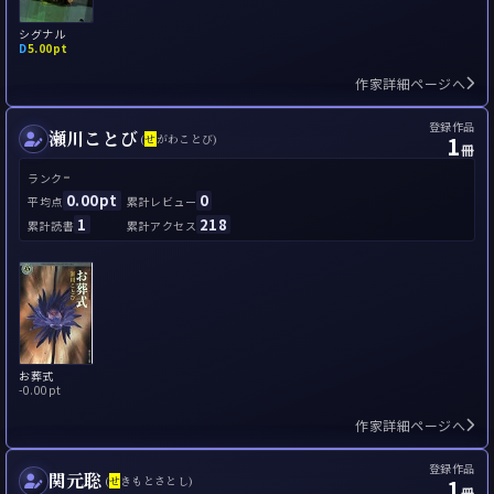
シグナル
D
5.00pt
作家詳細ページへ
登録作品
瀬川ことび
1
(
せ
がわことび)
冊
-
ランク
0.00pt
0
平均点
累計レビュー
1
218
累計読書
累計アクセス
お葬式
-
0.00pt
作家詳細ページへ
登録作品
関元聡
1
(
せ
きもとさとし)
冊