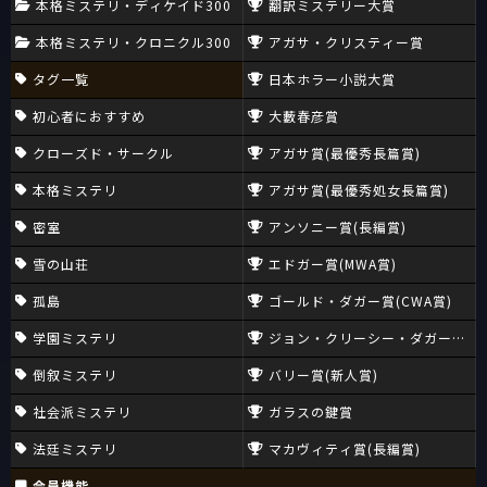
本格ミステリ・ディケイド300
翻訳ミステリー大賞
本格ミステリ・クロニクル300
アガサ・クリスティー賞
タグ一覧
日本ホラー小説大賞
初心者におすすめ
大藪春彦賞
クローズド・サークル
アガサ賞(最優秀長篇賞)
本格ミステリ
アガサ賞(最優秀処女長篇賞)
密室
アンソニー賞(長編賞)
雪の山荘
エドガー賞(MWA賞)
孤島
ゴールド・ダガー賞(CWA賞)
学園ミステリ
ジョン・クリーシー・ダガー賞(CW
倒叙ミステリ
バリー賞(新人賞)
社会派ミステリ
ガラスの鍵賞
法廷ミステリ
マカヴィティ賞(長編賞)
会員機能