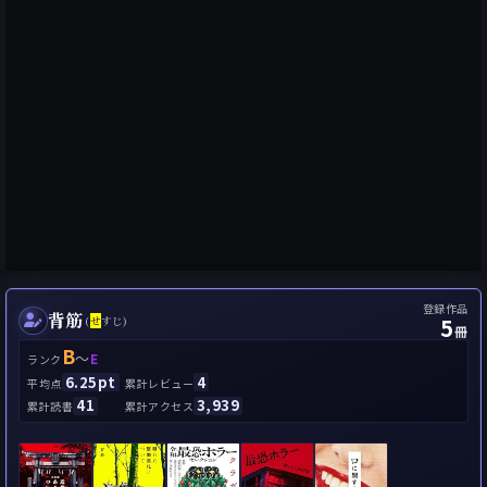
登録作品
背筋
5
(
せ
すじ)
冊
B
～
E
ランク
6.25pt
4
平均点
累計レビュー
41
3,939
累計読書
累計アクセス