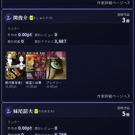
作家詳細ページへ
登録作品
関俊介
3
(
せ
きしゅんすけ)
冊
-
ランク
0.00pt
0
平均点
累計レビュー
0
3,687
累計読書
累計アクセス
絶対服従者(ワーカー)
精密と凶暴
ブレイン・ドレイン
-
0.00pt
-
0.00pt
-
0.00pt
作家詳細ページへ
登録作品
妹尾韶夫
5
(
せ
のおあきお)
冊
-
ランク
0.00pt
0
平均点
累計レビュー
0
6,769
累計読書
累計アクセス