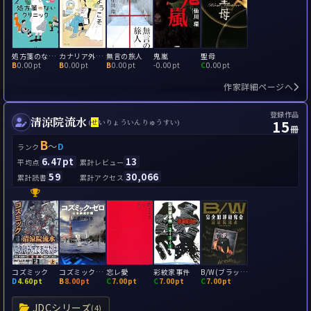
処方箋のないクリニック
カナリア外来へようこそ
無言の旅人
鬼嵐
聖母
B
0.00pt
B
0.00pt
B
0.00pt
-
0.00pt
C
0.00pt
作家詳細ページへ
登録作品
清涼院流水
15
(
せ
いりょういんりゅうすい)
冊
B
～
D
ランク
6.47pt
13
平均点
累計レビュー
59
30,066
累計読書
累計アクセス
コズミック
コズミック・ゼロ
忘レ愛
彩紋家事件
B/W(ブラック オア ホワイト) 完全犯罪研究会
D
4.60pt
B
8.00pt
C
7.00pt
C
7.00pt
C
7.00pt
JDCシリーズ
(4)