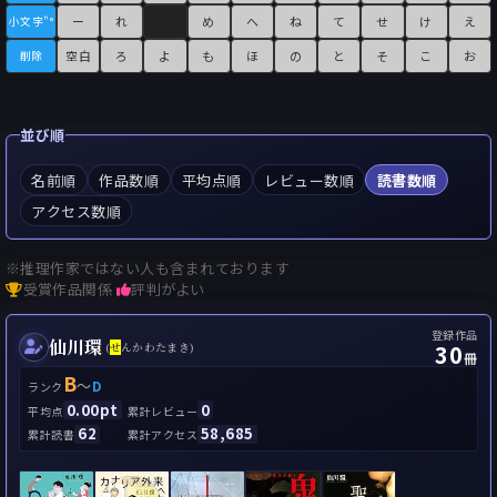
ー
れ
め
へ
ね
て
せ
け
え
小文字"°
空白
ろ
よ
も
ほ
の
と
そ
こ
お
削除
並び順
名前順
作品数順
平均点順
レビュー数順
読書数順
アクセス数順
※推理作家ではない人も含まれております
受賞作品関係
評判がよい
登録作品
仙川環
30
(
せ
んかわたまき)
冊
B
～
D
ランク
0.00pt
0
平均点
累計レビュー
62
58,685
累計読書
累計アクセス