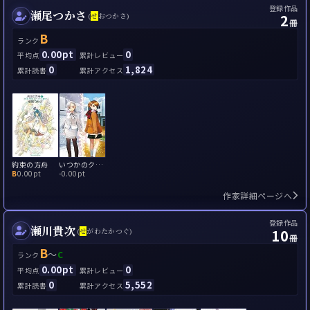
登録作品
瀬尾つかさ
2
(
せ
おつかさ)
冊
B
ランク
0.00pt
0
平均点
累計レビュー
0
1,824
累計読書
累計アクセス
約束の方舟
いつかのクリスマスの日、きみは時の果てに消えて
B
0.00pt
-
0.00pt
作家詳細ページへ
登録作品
瀬川貴次
10
(
せ
がわたかつぐ)
冊
B
～
C
ランク
0.00pt
0
平均点
累計レビュー
0
5,552
累計読書
累計アクセス