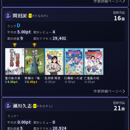
作家詳細ページへ
登録作品
関田涙
16
(
せ
きたなみだ)
冊
D
ランク
5.00pt
4
平均点
累計レビュー
9
29,401
累計読書
累計アクセス
蜜の森の凍える女神
晩餐は「檻」のなかで
名探偵 宵宮月乃 トモダチゲーム
幻霧城への道
亡霊島の地下迷宮 マジカルストーンを探せ! Part4
D
4.00pt
D
6.00pt
-
0.00pt
-
0.00pt
-
0.00pt
作家詳細ページへ
登録作品
瀬川久志
21
(
せ
がわひさし)
冊
-
ランク
0.00pt
0
平均点
累計レビュー
5
20,924
累計読書
累計アクセス