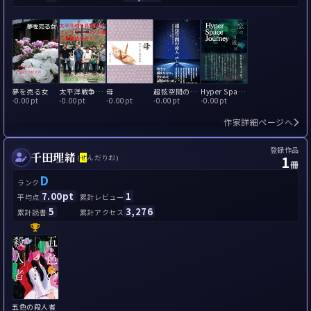
夢を売る女
太平洋戦争終結六九年 フィリピン・ルソン島の激戦地を行く
母
超弦空間の旅人
Hyper Space Journey
-
0.00pt
-
0.00pt
-
0.00pt
-
0.00pt
-
0.00pt
作家詳細ページへ
登録作品
千田理緒
1
(
せ
んだりお)
冊
D
ランク
7.00pt
1
平均点
累計レビュー
5
3,276
累計読書
累計アクセス
五色の殺人者