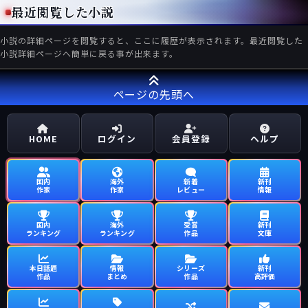
最近閲覧した小説
小説の詳細ページを閲覧すると、ここに履歴が表示されます。最近閲覧した
小説詳細ページへ簡単に戻る事が出来ます。
ページの先頭へ
HOME
ログイン
会員登録
ヘルプ
国内
海外
新着
新刊
作家
作家
レビュー
情報
国内
海外
受賞
新刊
ランキング
ランキング
作品
文庫
本日話題
情報
シリーズ
新刊
作品
まとめ
作品
高評価