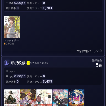
0.00pt
0
平均点
累計レビュー
0
1,703
累計読書
累計アクセス
ファディダディ・ストーカーズ
B
0.00pt
作家詳細ページへ
登録作品
芹沢政信
5
(
せ
りざわまさのぶ)
冊
-
ランク
0.00pt
0
平均点
累計レビュー
0
3,438
累計読書
累計アクセス