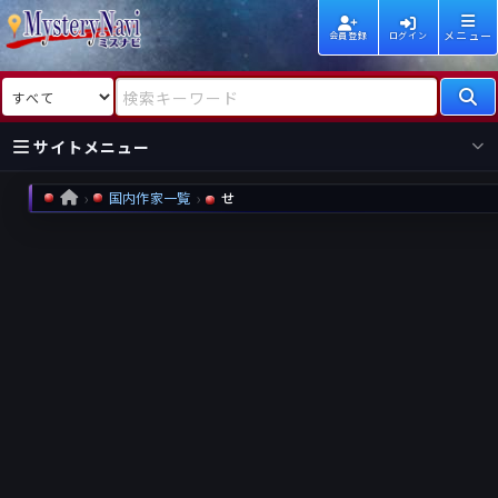
メニュー
会員登録
ログイン
検索対象
検索キーワード
サイトメニュー
国内作家一覧
せ
HOME
国内
海外
新着
新刊
作家
作家
レビュー
情報
国内
海外
受賞
新刊
ランキング
ランキング
作品
文庫
本日話題
情報
シリーズ
新刊
作品
まとめ
作品
高評価
近況話題
タグ
ランダム表示
要望
作品
一覧