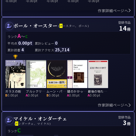
-
0.00pt
-
0.00pt
-
0.00pt
-
0.00pt
-
0.00pt
作家詳細ページへ
登録作品
ポール・オースター
14
(
オ
ースター、ポール)
冊
A
～
C
ランク
0.00pt
0
平均点
累計レビュー
4
25,714
累計読書
累計アクセス
ガラスの街
ブルックリン・フォリーズ
ムーン・パレス
鍵のかかった部屋
最後の物たちの国で
B
0.00pt
A
0.00pt
B
0.00pt
A
0.00pt
A
0.00pt
作家詳細ページへ
登録作品
マイケル・オンダーチェ
3
冊
(
オ
ンダーチェ、マイケル)
C
ランク