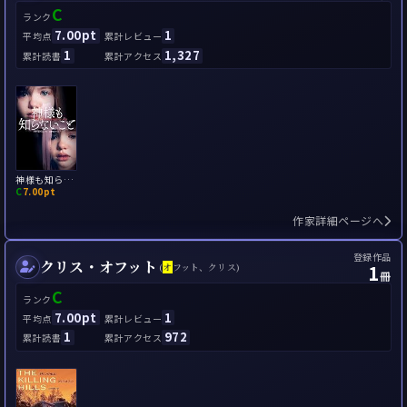
C
ランク
7.00pt
1
平均点
累計レビュー
1
1,327
累計読書
累計アクセス
神様も知らないこと
C
7.00pt
作家詳細ページへ
登録作品
クリス・オフット
1
(
オ
フット、クリス)
冊
C
ランク
7.00pt
1
平均点
累計レビュー
1
972
累計読書
累計アクセス