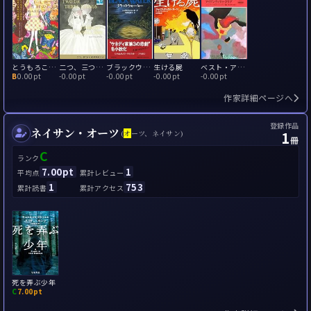
とうもろこしの乙女、あるいは七つの悪夢
二つ、三ついいわすれたこと
ブラックウォーター
生ける屍
ベスト・アメリカン・ミステリ アイデンティティ・クラブ
B
0.00pt
-
0.00pt
-
0.00pt
-
0.00pt
-
0.00pt
作家詳細ページへ
登録作品
ネイサン・オーツ
1
(
オ
ーツ、ネイサン)
冊
C
ランク
7.00pt
1
平均点
累計レビュー
1
753
累計読書
累計アクセス
死を弄ぶ少年
C
7.00pt