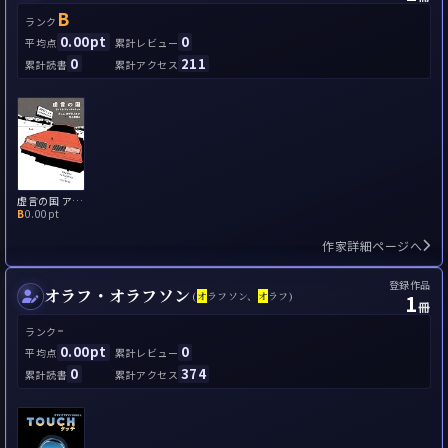
B
ランク
0.00pt
0
平均点
累計レビュー
0
211
累計読書
累計アクセス
虚言の国 アメリカ・ファンタスティカ
B
0.00pt
作家詳細ページへ
登録作品
オラフ・オラフソン
1
(
オ
ラフソン、
オ
ラフ)
冊
-
ランク
0.00pt
0
平均点
累計レビュー
0
374
累計読書
累計アクセス