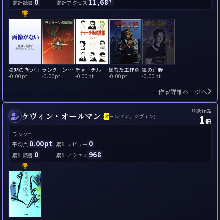
0
11,687
累計読書
累計アクセス
沈黙の向う側
ランターン組織網
チャーチルの陰謀
墜ちた工作員
鏡の荒野
-
0.00pt
-
0.00pt
-
0.00pt
-
0.00pt
-
0.00pt
作家詳細ページへ
登録作品
ケヴィン・オールマン
1
(
オ
ールマン、ケヴィン)
冊
-
ランク
0.00pt
0
平均点
累計レビュー
0
968
累計読書
累計アクセス