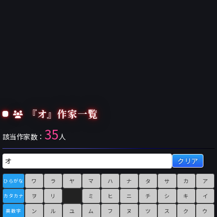
『オ』作家一覧
35
該当作家数：
人
クリア
ワ
ラ
ヤ
マ
ハ
ナ
タ
サ
カ
ア
ひらがな
ヲ
リ
ミ
ヒ
ニ
チ
シ
キ
イ
カタカナ
ン
ル
ユ
ム
フ
ヌ
ツ
ス
ク
ウ
英数字