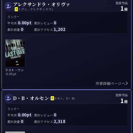
登録作品
アレクサンドラ・オリヴァ
1
冊
(
オ
リヴァ、アレクサンドラ)
-
ランク
0.00pt
0
平均点
累計レビュー
0
1,202
累計読書
累計アクセス
ラスト・ワン
-
0.00pt
作家詳細ページへ
登録作品
D・B・オルセン
1
(
オ
ルセン、D・B)
冊
-
ランク
0.00pt
0
平均点
累計レビュー
0
2,318
累計読書
累計アクセス