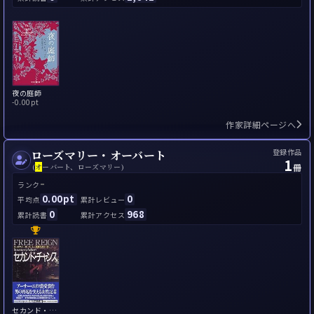
夜の庭師
-
0.00pt
作家詳細ページへ
登録作品
ローズマリー・オーバート
1
冊
(
オ
ーバート、ローズマリー)
-
ランク
0.00pt
0
平均点
累計レビュー
0
968
累計読書
累計アクセス
セカンド・チャンス