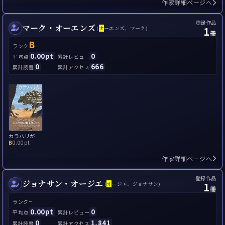
作家詳細ページへ
登録作品
マーク・オーエンズ
1
(
オ
ーエンズ、マーク)
冊
B
ランク
0.00pt
0
平均点
累計レビュー
0
666
累計読書
累計アクセス
カラハリが呼んでいる
B
0.00pt
作家詳細ページへ
登録作品
ジョナサン・オージエ
1
(
オ
ージエ、ジョナサン)
冊
-
ランク
0.00pt
0
平均点
累計レビュー
0
1,841
累計読書
累計アクセス