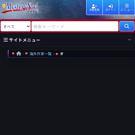
メニュー
会員登録
ログイン
検索対象
検索キーワード
サイトメニュー
海外作家一覧
オ
HOME
国内
海外
新着
新刊
作家
作家
レビュー
情報
国内
海外
受賞
新刊
ランキング
ランキング
作品
文庫
本日話題
情報
シリーズ
新刊
作品
まとめ
作品
高評価
近況話題
タグ
ランダム表示
要望
作品
一覧