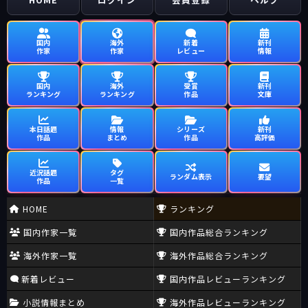
国内
海外
新着
新刊
作家
作家
レビュー
情報
国内
海外
受賞
新刊
ランキング
ランキング
作品
文庫
本日話題
情報
シリーズ
新刊
作品
まとめ
作品
高評価
近況話題
タグ
ランダム表示
要望
作品
一覧
HOME
ランキング
国内作家一覧
国内作品総合ランキング
海外作家一覧
海外作品総合ランキング
新着レビュー
国内作品レビューランキング
小説情報まとめ
海外作品レビューランキング