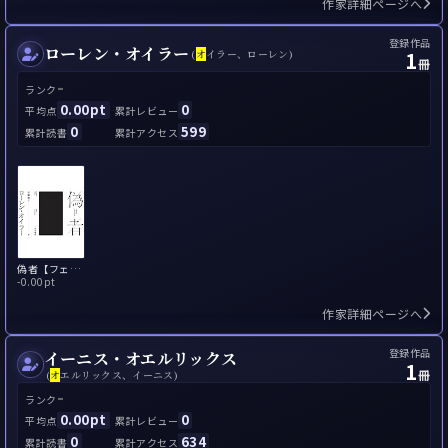
作家詳細ページへ
登録作品
ローレン・オイラー
1
(
オ
イラー、ローレン)
冊
-
ランク
0.00pt
0
平均点
累計レビュー
0
599
累計読書
累計アクセス
偽者【フェイクアカウント】
-
0.00pt
作家詳細ページへ
登録作品
イーニス・オエルリックス
1
冊
(
オ
エルリックス、イーニス)
-
ランク
0.00pt
0
平均点
累計レビュー
0
634
累計読書
累計アクセス