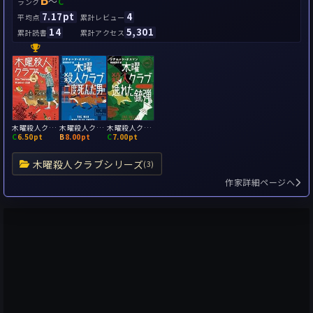
～
C
ランク
7.17pt
4
平均点
累計レビュー
14
5,301
累計読書
累計アクセス
木曜殺人クラブ
木曜殺人クラブ 二度死んだ男
木曜殺人クラブ 逸れた銃弾
C
6.50pt
B
8.00pt
C
7.00pt
木曜殺人クラブシリーズ
(3)
作家詳細ページへ