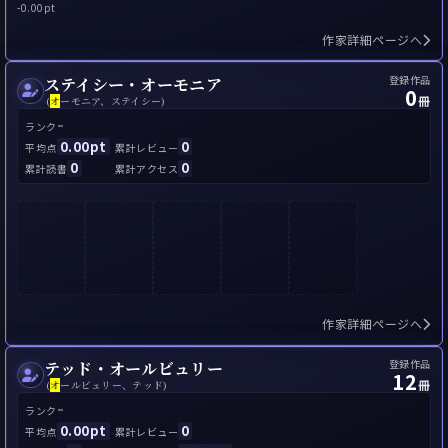
-
0.00pt
作家詳細ページへ
登録作品
ステイシー・オーモニア
0
冊
(
オ
ーモニア、ステイシー)
-
ランク
0.00pt
0
平均点
累計レビュー
0
0
累計読書
累計アクセス
作家詳細ページへ
登録作品
テッド・オールビュリー
12
冊
(
オ
ールビュリー、テッド)
-
ランク
0.00pt
0
平均点
累計レビュー