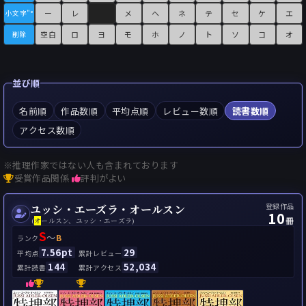
ー
レ
メ
ヘ
ネ
テ
セ
ケ
エ
小文字"°
空白
ロ
ヨ
モ
ホ
ノ
ト
ソ
コ
オ
削除
並び順
名前順
作品数順
平均点順
レビュー数順
読書数順
アクセス数順
※推理作家ではない人も含まれております
受賞作品関係
評判がよい
登録作品
ユッシ・エーズラ・オールスン
10
冊
(
オ
ールスン、ユッシ・エーズラ)
S
～
B
ランク
7.56pt
29
平均点
累計レビュー
144
52,034
累計読書
累計アクセス