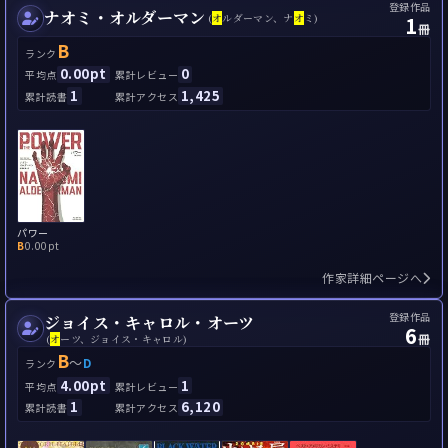
登録作品
ナオミ・オルダーマン
1
(
オ
ルダーマン、ナ
オ
ミ)
冊
B
ランク
0.00pt
0
平均点
累計レビュー
1
1,425
累計読書
累計アクセス
パワー
B
0.00pt
作家詳細ページへ
登録作品
ジョイス・キャロル・オーツ
6
冊
(
オ
ーツ、ジョイス・キャロル)
B
～
D
ランク
4.00pt
1
平均点
累計レビュー
1
6,120
累計読書
累計アクセス