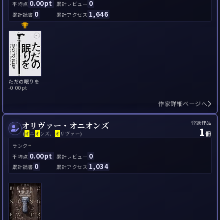
0.00pt
0
平均点
累計レビュー
0
1,646
累計読書
累計アクセス
ただの眠りを
-
0.00pt
作家詳細ページへ
登録作品
オリヴァー・オニオンズ
1
冊
(
オ
ニ
オ
ンズ、
オ
リヴァー)
-
ランク
0.00pt
0
平均点
累計レビュー
0
1,034
累計読書
累計アクセス