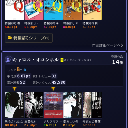
特捜部Q 檻の中の女
特捜部Q Pからのメッセージ
特捜部Q キジ殺し
特捜部Q カルテ番号64
特捜部Q 自撮りする女たち
S
8.11pt
S
8.00pt
A
7.50pt
A
8.00pt
B
7.50pt
特捜部Qシリーズ
(9)
作家詳細ページへ
登録作品
キャロル・オコンネル
14
(
オ
コンネル、キャロル)
冊
B
～
D
ランク
6.67pt
32
平均点
累計レビュー
52
45,580
累計読書
累計アクセス
吊るされた女
生贄の木
クリスマスに少女は還る
愛おしい骨
修道女の薔薇
B
8.00pt
B
7.50pt
C
6.25pt
B
6.67pt
B
7.50pt