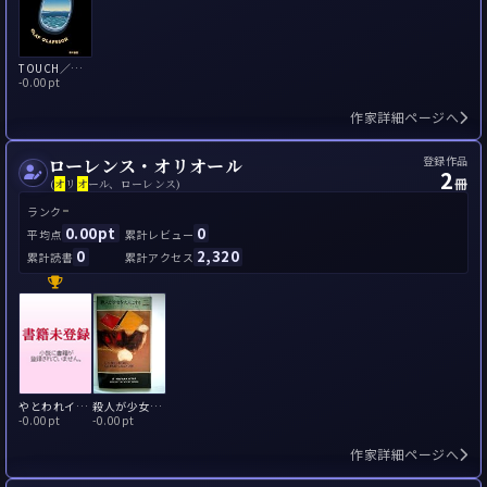
TOUCH／タッチ
-
0.00pt
作家詳細ページへ
登録作品
ローレンス・オリオール
2
冊
(
オ
リ
オ
ール、ローレンス)
-
ランク
0.00pt
0
平均点
累計レビュー
0
2,320
累計読書
累計アクセス
やとわれインターン
殺人が少女を大人にする
-
0.00pt
-
0.00pt
作家詳細ページへ