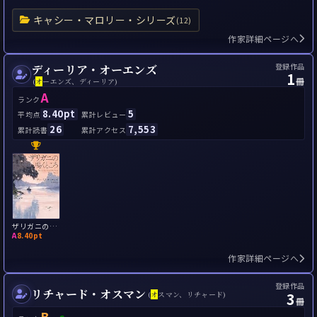
キャシー・マロリー・シリーズ
(12)
作家詳細ページへ
登録作品
ディーリア・オーエンズ
1
冊
(
オ
ーエンズ、ディーリア)
A
ランク
8.40pt
5
平均点
累計レビュー
26
7,553
累計読書
累計アクセス
ザリガニの鳴くところ
A
8.40pt
作家詳細ページへ
登録作品
リチャード・オスマン
3
(
オ
スマン、リチャード)
冊
B