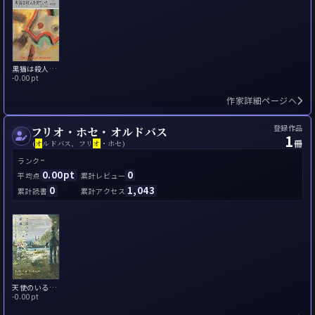
黒猫は殺人を見ていた
-
0.00pt
作家詳細ページへ
登録作品
フリオ・ホセ・オルドバス
1
冊
(
オ
ルドバス、フリ
オ
・ホセ)
-
ランク
0.00pt
0
平均点
累計レビュー
0
1,043
累計読書
累計アクセス
天使のいる廃墟
-
0.00pt