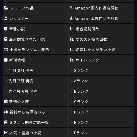
シリーズ作品
Amazon国内作品高評価
レビュアー
Amazon海外作品高評価
新着小説
総合閲覧回数
最近閲覧された小説
オススメ投票回数
小説をランダムに表示
読書した人が多い小説
新刊情報
サイトランク
今月(8月)発売
Sランク
先月(7月)発売
Aランク
先々月(6月)発売
Bランク
新刊の文庫
Cランク
新刊から高評価のみ
Dランク
ミステリ関連雑誌一覧
Eランク
人気・話題の小説
Fランク