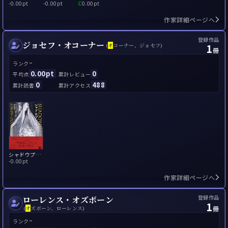
-
0.00pt
-
0.00pt
C
0.00pt
作家詳細ページへ
登録作品
ジョセフ・オコーナー
1
(
オ
コーナー、ジョセフ)
冊
-
ランク
0.00pt
0
平均点
累計レビュー
0
488
累計読書
累計アクセス
シャドウプレイ
-
0.00pt
作家詳細ページへ
登録作品
ローレンス・オズボーン
1
冊
(
オ
ズボーン、ローレンス)
-
ランク