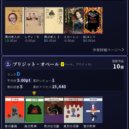
隅の老人の事件簿
レディ・モリーの事件簿
隅の老人【完全版】
スカーレット・ピンパーネル
紅はこべ
C
0.00pt
-
0.00pt
D
0.00pt
-
0.00pt
D
0.00pt
作家詳細ページへ
登録作品
ブリジット・オベール
10
(
オ
ベール、ブリジット)
冊
D
ランク
5.00pt
1
平均点
累計レビュー
5
15,440
累計読書
累計アクセス
鉄の薔薇
森の死神
死の仕立屋
異形の花嫁
雪の死神