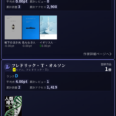
0.00pt
0
平均点
累計レビュー
3
2,908
累計読書
累計アクセス
戦下の淡き光
名もなき人たちのテーブル
イギリス人の患者
-
0.00pt
-
0.00pt
C
0.00pt
作家詳細ページへ
登録作品
フレドリック・Ｔ・オルソン
1
冊
(
オ
ルソン、フレドリック・Ｔ)
D
ランク
4.00pt
1
平均点
累計レビュー
2
1,419
累計読書
累計アクセス