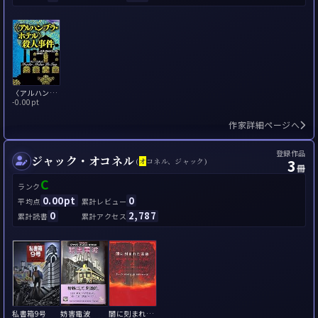
〈アルハンブラ・ホテル〉殺人事件
-
0.00pt
作家詳細ページへ
登録作品
ジャック・オコネル
3
(
オ
コネル、ジャック)
冊
C
ランク
0.00pt
0
平均点
累計レビュー
0
2,787
累計読書
累計アクセス
私書箱9号
妨害電波
闇に刻まれた言葉