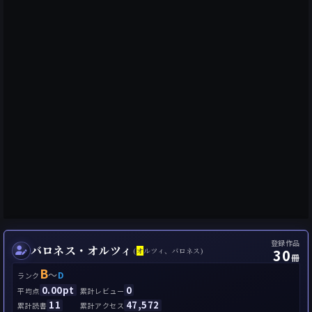
登録作品
バロネス・オルツィ
30
(
オ
ルツィ、バロネス)
冊
B
～
D
ランク
0.00pt
0
平均点
累計レビュー
11
47,572
累計読書
累計アクセス