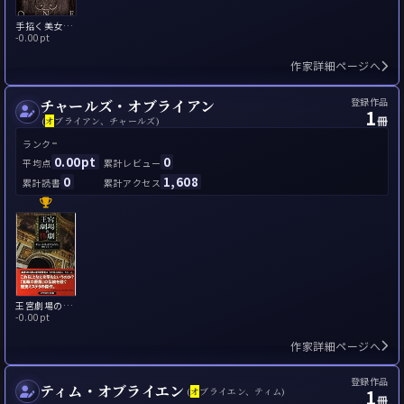
手招く美女 怪奇小説集
-
0.00pt
作家詳細ページへ
登録作品
チャールズ・オブライアン
1
冊
(
オ
ブライアン、チャールズ)
-
ランク
0.00pt
0
平均点
累計レビュー
0
1,608
累計読書
累計アクセス
王宮劇場の惨劇
-
0.00pt
作家詳細ページへ
登録作品
ティム・オブライエン
1
(
オ
ブライエン、ティム)
冊