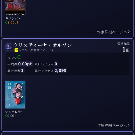
キリング・ヒル
C
7.00pt
作家詳細ページへ
登録作品
クリスティーナ・オルソン
1
冊
(
オ
ルソン、クリスティーナ)
C
ランク
0.00pt
0
平均点
累計レビュー
1
2,899
累計読書
累計アクセス
シンデレラたちの罪
C
0.00pt
作家詳細ページへ