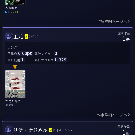
人類暗号
D
4.00pt
作家詳細ページへ
登録作品
王元
1
(
オ
ウゲン)
冊
-
ランク
0.00pt
0
平均点
累計レビュー
1
1,229
累計読書
累計アクセス
君のために鐘は鳴る
-
0.00pt
作家詳細ページへ
登録作品
リサ・オドネル
1
(
オ
ドネル、リサ)
冊