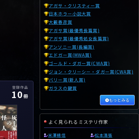
アガサ・クリスティー賞
日本ホラー小説大賞
大藪春彦賞
アガサ賞(最優秀長篇賞)
アガサ賞(最優秀処女長篇賞)
アンソニー賞(長編賞)
エドガー賞(MWA賞)
ゴールド・ダガー賞(CWA賞)
ジョン・クリーシー・ダガー賞(CWA賞)
バリー賞(新人賞)
登録作品
ガラスの鍵賞
10
冊
もっとみる
よく見られるミステリ作家
米澤穂信
松本清張