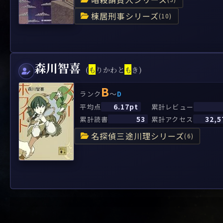
棟居刑事シリーズ
(10)
森川智喜
(
も
りかわと
も
き)
B
～
ランク
D
6.17pt
平均点
累計レビュー
53
32,5
累計読書
累計アクセス
名探偵三途川理シリーズ
(6)