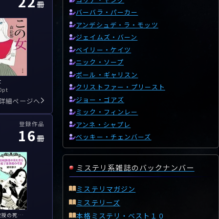
22
冊
バーバラ・パーカー
アンデシュデ・ラ・モッツ
ジェイムズ・バーン
ベイリー・ケイツ
ニック・ソープ
ポール・ギャリスン
女
クリストファー・プリースト
0pt
ジョー・ゴアズ
詳細ページへ
ミック・フィンレー
アンネ・シャプレ
登録作品
16
ベッキー・チェンバーズ
冊
ミステリ系雑誌のバックナンバー
ミステリマガジン
ミステリーズ
本格ミステリ・ベスト１０
田崎教授の死を巡る桜子准教授の考察