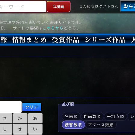
ーワード
会
こんにちはゲストさん
検索
読書管理や感想を書いていく書評サイトです。
ぞ。 サイトの要望は
こちらから
どうぞ。
情報
情報まとめ
受賞作品
シリーズ作品
情報
新刊
高評価
8月)発売
7月)発売
(6月)発売
『本格ミステリベスト』2026年版
『本格ミステリベスト』(海外)
『このミステリーがすごい!』2026年版
『このミステリーがすごい!』(海外)
『ミステリが読みたい!』2026年版
『ミステリが読みたい!』(海外)
『週刊文春ミステリーベスト10』2025年版
『週刊文春ミステリーベスト10』(海外)
本格ミステリ・エターナル300
本格ミステリ・ディケイド300
本格ミステリ・クロニクル300
ミステリー・リーグ
東西ミステリーベスト100 2012年版(国内)
東西ミステリーベスト100 2012年版(海外)
日本推理作家協会賞
本格ミステリ大賞
鮎川哲也賞
横溝正史ミステリ大賞
江戸川乱歩賞
メフィスト賞
『このミステリーがすごい!』大賞
アンソニー賞(長編賞)
エドガー賞(MWA賞)
ゴールド・ダガー賞(CWA賞)
バリー賞(長編賞)
ガラスの鍵賞
その他をもっとみる
その他をもっとみる
並び順
クリア
名前順
作品数順
平均点順
レ
さ
か
あ
読書数順
アクセス数順
し
き
い