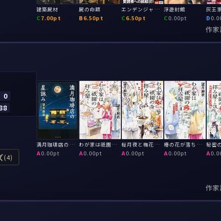
建築屍材
屍の命題
エンデンジャード・トリック
浮遊封館
灰王
C
7.00pt
B
6.50pt
C
6.50pt
C
0.00pt
D
0.0
作家
0
88
満月珈琲店の星詠み
わが家は祇園の拝み屋さん
桜月夜と梅花の夢: わが家は祇園の拝み屋さん5
椿の花が落ちるころ: わが家は祇園の拝み屋さん4
A
0.00pt
A
0.00pt
A
0.00pt
A
0.00pt
A
0.0
ズ
(4)
作家