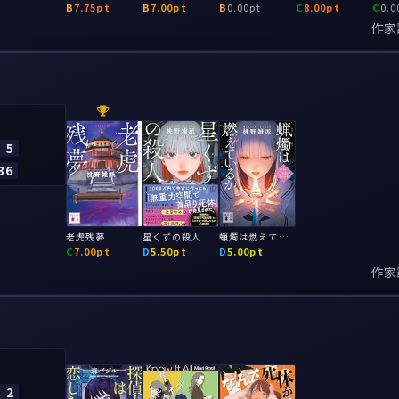
B
7.75pt
B
7.00pt
B
0.00pt
C
8.00pt
C
0.0
作家
5
36
老虎残夢
星くずの殺人
蝋燭は燃えているか
C
7.00pt
D
5.50pt
D
5.00pt
作家
2