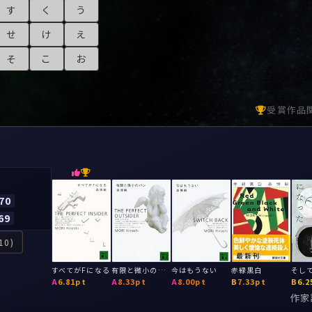
す
く
う
せ
け
え
そ
こ
お
受賞作品
70
69
10)
すべてがFになる
有限と微小のパン
今はもうない
赤緑黒白
A
6.81pt
A
8.33pt
A
8.00pt
B
7.33pt
B
6.2
作家