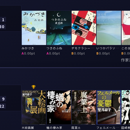
1
30
みかづき
つきのふね
デモクラシーのいろは
いつかパラソルの下で
この
A
0.00pt
A
0.00pt
B
0.00pt
B
0.00pt
B
0.0
作家
9
22
大絵画展
蟻の棲み家
腐葉土
フェルメールの憂鬱