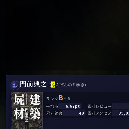
門前典之
(
も
んぜんのりゆき)
B
～
ランク
D
6.67pt
平均点
累計レビュー
49
35,9
累計読書
累計アクセス