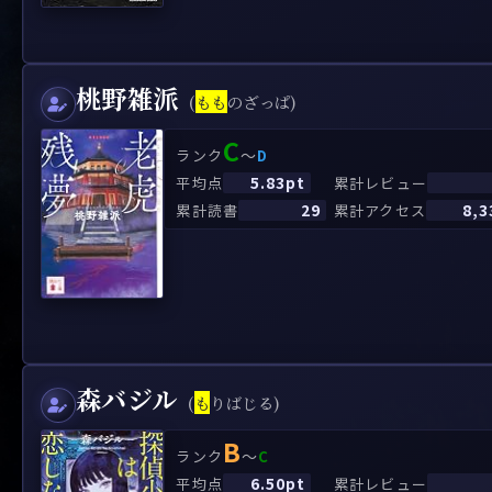
桃野雑派
(
も
も
のざっぱ)
C
～
ランク
D
5.83pt
平均点
累計レビュー
29
8,3
累計読書
累計アクセス
森バジル
(
も
りばじる)
B
～
ランク
C
6.50pt
平均点
累計レビュー