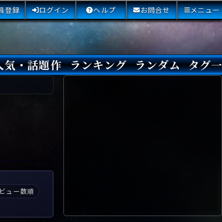
員登録
ログイン
ヘルプ
お問合せ
メニュー
人気・話題作
ランキング
ランダム
タグ
本日
3日間
今週
今月
最近閲覧された小説
国内総合ランキング
海外総合ランキング
Amazon国内作品高評価
Amazon海外作品高評価
国内作品高評価
海外作品高評価
閲覧回数
オススメ投票回数
読書した人が多い小説
サイトランク
Sランク
Aランク
Bランク
Cランク
Dランク
Eランク
Fランク
初心者におすすめ
クローズド・サー
本格ミステリ
青春ミステリ
学園ミステリ
日常の謎
SFミステリ
倒叙ミステリ
警察小説
映画化
ドラマ化
その他をもっとみ
ビュー数順