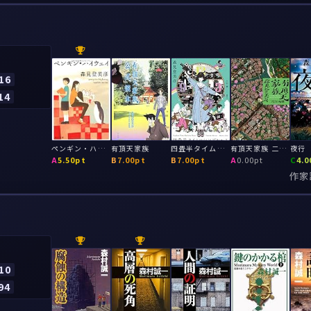
16
14
ペンギン・ハイウェイ
有頂天家族
四畳半タイムマシンブルース
有頂天家族 二代目の帰朝
夜行
A
5.50pt
B
7.00pt
B
7.00pt
A
0.00pt
C
4.0
作家
10
94