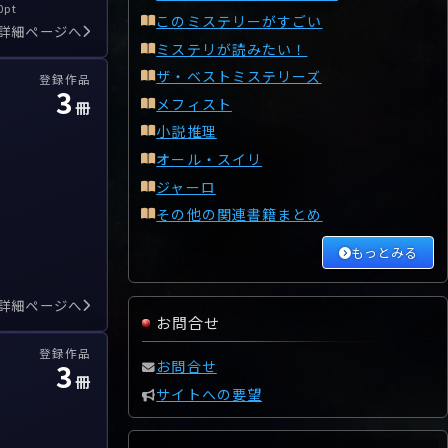
0pt
このミステリーがすごい
詳細ページへ
ミステリが読みたい！
ザ・ベストミステリーズ
登録作品
3
メフィスト
冊
小説推理
オール・スイリ
ジャーロ
その他の関連書籍まとめ
もっとみる
詳細ページへ
お問合せ
登録作品
お問合せ
3
冊
サイトへの要望