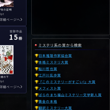
野性の証明
0pt
詳細ページへ
登録作品
15
冊
ミステリ系の賞から検索
日本推理作家協会賞
本格ミステリ大賞
鮎川哲也賞
江戸川乱歩賞
一つ屋根の下の探偵たち
0pt
『このミステリーがすごい!』大賞
詳細ページへ
メフィスト賞
ばらのまち福山ミステリー文学新人賞
黄金の本格
翻訳ミステリー大賞