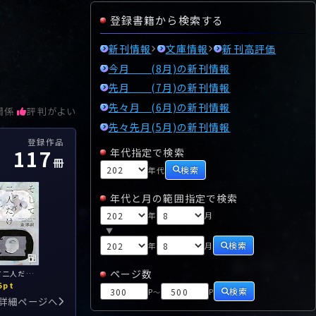
登録書籍から検索する
新刊情報
文庫情報
新刊高評価
今月 (8月)の新刊情報
先月 (7月)の新刊情報
先々月 (6月)の新刊情報
関係
評判がよい
先々先月(5月)の新刊情報
登録作品
117
年代指定で検索
冊
検索
年代
年代と月の範囲指定で検索
年
月
▼
検索
年
月
ページ数
そして二人だけになった
5pt
検索
P
P
～
詳細ページへ