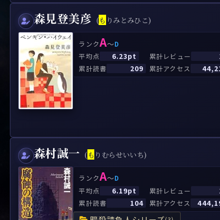
森見登美彦
(
も
りみとみひこ)
A
～
ランク
D
6.23pt
平均点
累計レビュー
209
44,2
累計読書
累計アクセス
森村誠一
(
も
りむらせいいち)
A
～
ランク
D
6.19pt
平均点
累計レビュー
104
444,1
累計読書
累計アクセス
暗殺請負人シリーズ
(3)