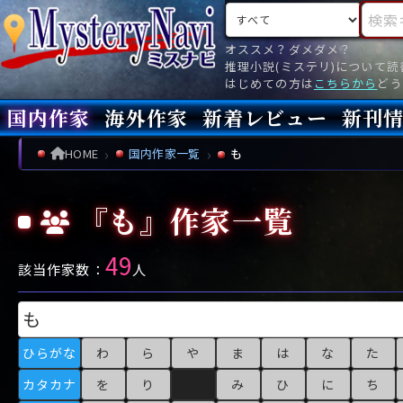
検索対象
検索キ
オススメ？ダメダメ？
推理小説(ミステリ)について
はじめての方は
こちらから
どう
国内作家
海外作家
新着レビュー
新刊
新刊
文庫
新刊
今月(
先月(
先々月
あ行
あ
い
ア行
う
ア
え
イ
お
ウ
エ
オ
HOME
国内作家一覧
も
か行
か
き
カ行
く
カ
け
キ
こ
ク
ケ
コ
『も』作家一覧
さ行
さ
し
サ行
す
サ
せ
シ
そ
ス
セ
ソ
49
た行
た
ち
タ行
つ
タ
て
チ
と
ツ
テ
ト
該当作家数：
人
な行
な
に
ナ行
ぬ
ナ
ね
ニ
の
ヌ
ネ
ノ
は行
は
ひ
ハ行
ふ
ハ
へ
ヒ
ほ
フ
ヘ
ホ
ひらがな
わ
ら
や
ま
は
な
た
ま行
ま
み
マ行
む
マ
め
ミ
も
ム
メ
モ
カタカナ
を
り
み
ひ
に
ち