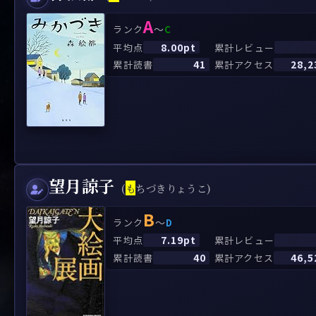
A
～
ランク
C
8.00pt
平均点
累計レビュー
41
28,2
累計読書
累計アクセス
望月諒子
(
も
ちづきりょうこ)
B
～
ランク
D
7.19pt
平均点
累計レビュー
40
46,5
累計読書
累計アクセス