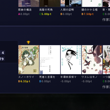
腐食の構造
高層の死角
人間の証明
鍵のかかる棺
新・
A
0.00pt
C
5.00pt
B
0.00pt
B
7.50pt
C
0.0
作家
4
79
スノーホワイト 名探偵三途川理と少女の鏡は千の目を持つ
死者と言葉を交わすなかれ
半導体探偵マキナの未定義な冒険
ワスレロモノ 名探偵三途川理 vs 思い出泥棒
B
6.33pt
D
0.00pt
-
0.00pt
-
0.00pt
C
0.0
作家