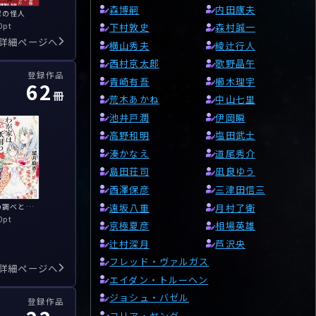
森博嗣
内田康夫
家の怪人
0pt
下村敦史
森村誠一
詳細ページへ
横山秀夫
綾辻行人
西村京太郎
歌野晶午
登録作品
青崎有吾
櫛木理宇
62
冊
荒木あかね
中山七里
池井戸潤
伊岡瞬
高野和明
塩田武士
湊かなえ
道尾秀介
島田荘司
凪良ゆう
西澤保彦
三津田信三
遠坂八重
月村了衛
秘密の調べと狐の金平糖: わが家は祇園の拝み屋さん3
0pt
京極夏彦
相場英雄
辻村深月
芦沢央
フレッド・ヴァルガス
詳細ページへ
エイダン・トルーヘン
ジョシュ・バゼル
登録作品
コリア・ヤング