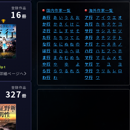
登録作品
国内作家一覧
海外作家一覧
16
冊
あ行
あ
い
う
え
お
ア行
ア
イ
ウ
エ
オ
か行
か
き
く
け
こ
カ行
カ
キ
ク
ケ
コ
さ行
さ
し
す
せ
そ
サ行
サ
シ
ス
セ
ソ
た行
た
ち
つ
て
と
タ行
タ
チ
ツ
テ
ト
な行
な
に
ぬ
ね
の
ナ行
ナ
ニ
ヌ
ネ
ノ
は行
は
ひ
ふ
へ
ほ
ハ行
ハ
ヒ
フ
ヘ
ホ
ま行
ま
み
む
め
も
マ行
マ
ミ
ム
メ
モ
や行
や
ゆ
よ
ヤ行
ヤ
ユ
ヨ
0pt
ら行
ら
り
る
れ
ろ
ラ行
ラ
リ
ル
レ
ロ
詳細ページへ
わ行
わ
ワ行
ワ
登録作品
327
冊