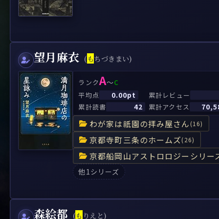
望月麻衣
(
も
ちづきまい)
A
～
ランク
C
0.00pt
平均点
累計レビュー
42
70,5
累計読書
累計アクセス
わが家は祇園の拝み屋さん
(16)
京都寺町三条のホームズ
(26)
京都船岡山アストロロジーシリー
他1シリーズ
森絵都
(
も
りえと)