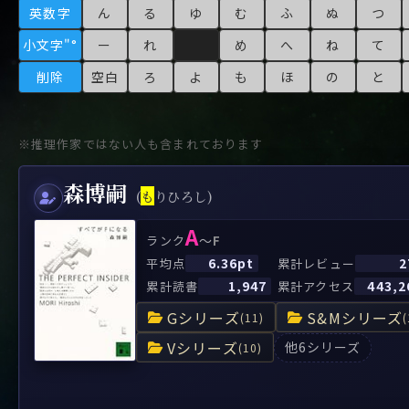
や行
や
ヤ行
ゆ
ヤ
よ
ユ
ヨ
英数字
ん
る
ゆ
む
ふ
ぬ
つ
ら行
ら
り
ラ行
る
ラ
れ
リ
ろ
ル
レ
ロ
小文字"°
ー
れ
め
へ
ね
て
わ行
わ
ワ行
ワ
削除
空白
ろ
よ
も
ほ
の
と
※推理作家ではない人も含まれております
森博嗣
(
も
りひろし)
A
～
ランク
F
6.36pt
2
平均点
累計レビュー
1,947
443,2
累計読書
累計アクセス
Gシリーズ
S&Mシリーズ
(11)
(
Vシリーズ
他6シリーズ
(10)