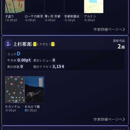
子盗り
ローザの微笑
薄い月 京都迷宮事件簿
京都祇園迷宮事件
プルミン
C
0.00pt
-
0.00pt
-
0.00pt
-
0.00pt
-
0.00pt
作家詳細ページへ
登録作品
上杉那郎
2
(
う
えすぎなろ
う
)
冊
D
ランク
0.00pt
0
平均点
累計レビュー
0
3,154
累計読書
累計アクセス
セカンドムーン
おもひで屋
-
0.00pt
D
0.00pt
作家詳細ページへ