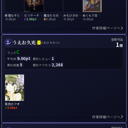
新宿なぞとき不動産
ビリヤード・ハナブサへようこそ
魔女たちのアフタヌーンティー
みちびきの変奏曲
ぬくもり荘のまかないさんは
-
0.00pt
E
2.00pt
B
0.00pt
-
0.00pt
-
0.00pt
作家詳細ページへ
登録作品
うえお久光
1
(
う
えおひさみつ)
冊
C
ランク
9.00pt
1
平均点
累計レビュー
5
2,268
累計読書
累計アクセス
紫色のクオリア
C
9.00pt
作家詳細ページへ
登録作品