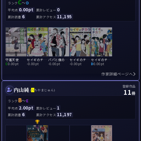
C
～
D
ランク
0.00pt
0
平均点
累計レビュー
6
11,195
累計読書
累計アクセス
守護天使
セイギのチカラ Psychic Guardian
パパと僕の9つの約束
セイギのチカラ アングラサイトに潜入せよ!
セイギのチカラ
C
0.00pt
-
0.00pt
-
0.00pt
-
0.00pt
D
0.00pt
作家詳細ページへ
登録作品
内山純
11
(
う
ちやまじゅん)
冊
B
～
E
ランク
2.00pt
1
平均点
累計レビュー
6
11,197
累計読書
累計アクセス