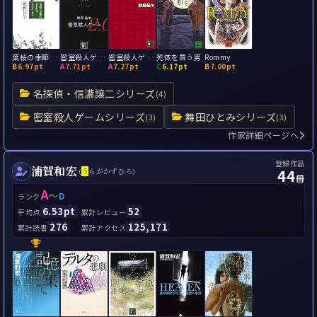
葉桜の季節に君を想うということ
密室殺人ゲーム2.0
密室殺人ゲーム王手飛車取り
死体を買う男
Rommy
B
6.97pt
A
7.71pt
A
7.27pt
C
6.17pt
B
7.00pt
名探偵・信濃譲二シリーズ
(4)
密室殺人ゲームシリーズ
舞田ひとみシリーズ
(3)
(3)
作家詳細ページへ
登録作品
浦賀和宏
44
(
う
らがかずひろ)
冊
A
～
D
ランク
6.53pt
52
平均点
累計レビュー
276
125,171
累計読書
累計アクセス