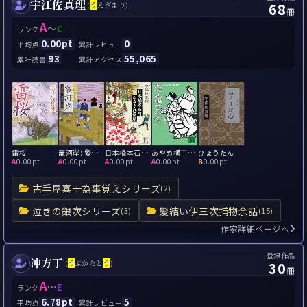
宇江佐真理
68
(
う
えざまり)
冊
A
～
C
ランク
0.00pt
0
平均点
累計レビュー
93
55,065
累計読書
累計アクセス
雷桜
竈河岸: 髪結い伊三次捕物余話
日本橋本石町やさぐれ長屋
あやめ横丁の人々
ひょうたん
A
0.00pt
A
0.00pt
A
0.00pt
A
0.00pt
B
0.00pt
古手屋喜十為事覚えシリーズ
(2)
泣きの銀次シリーズ
髪結い伊三次捕物余話
(3)
(15)
作家詳細ページへ
登録作品
冲方丁
30
(
う
ぶかたと
う
)
冊
A
～
E
ランク
6.78pt
5
平均点
累計レビュー