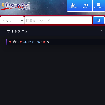
メニュー
会員登録
ログイン
検索対象
検索キーワード
サイトメニュー
国内作家一覧
う
HOME
国内
海外
新着
新刊
作家
作家
レビュー
情報
国内
海外
受賞
新刊
ランキング
ランキング
作品
文庫
本日話題
情報
シリーズ
新刊
作品
まとめ
作品
高評価
近況話題
タグ
ランダム表示
要望
作品
一覧