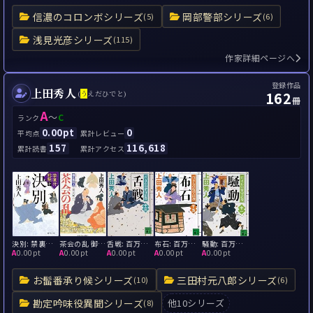
信濃のコロンボシリーズ
岡部警部シリーズ
(5)
(6)
浅見光彦シリーズ
(115)
作家詳細ページへ
登録作品
上田秀人
162
(
う
えだひでと)
冊
A
～
C
ランク
0.00pt
0
平均点
累計レビュー
157
116,618
累計読書
累計アクセス
決別: 禁裏付雅帳10
茶会の乱 御広敷用人 大奥記録6
舌戦: 百万石の留守居役 十三
布石: 百万石の留守居役 十五
騒動: 百万石の留守居役 十一
A
0.00pt
A
0.00pt
A
0.00pt
A
0.00pt
A
0.00pt
お髷番承り候シリーズ
三田村元八郎シリーズ
(10)
(6)
勘定吟味役異聞シリーズ
他10シリーズ
(8)