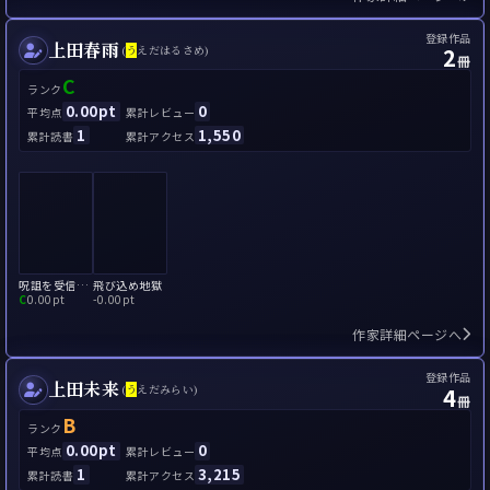
登録作品
上田春雨
2
(
う
えだはるさめ)
冊
C
ランク
0.00pt
0
平均点
累計レビュー
1
1,550
累計読書
累計アクセス
呪詛を受信しました
飛び込め地獄
C
0.00pt
-
0.00pt
作家詳細ページへ
登録作品
上田未来
4
(
う
えだみらい)
冊
B
ランク
0.00pt
0
平均点
累計レビュー
1
3,215
累計読書
累計アクセス