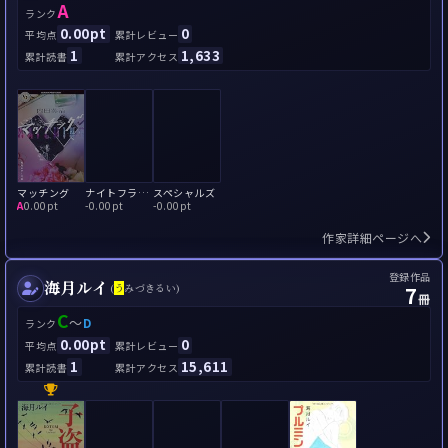
A
ランク
0.00pt
0
平均点
累計レビュー
1
1,633
累計読書
累計アクセス
マッチング
ナイトフラワー
スペシャルズ
A
0.00pt
-
0.00pt
-
0.00pt
作家詳細ページへ
登録作品
海月ルイ
7
(
う
みづきるい)
冊
C
～
D
ランク
0.00pt
0
平均点
累計レビュー
1
15,611
累計読書
累計アクセス