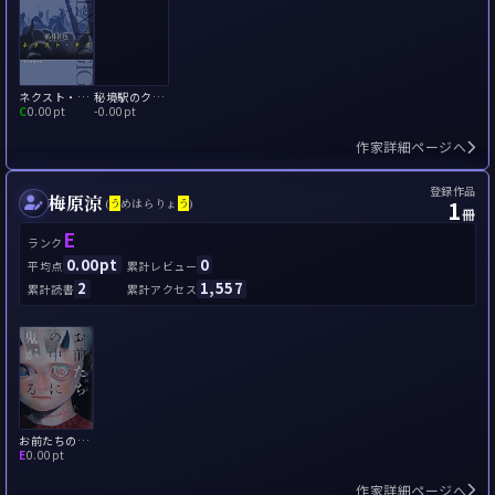
ネクスト・ギグ
秘境駅のクローズド・サークル
C
0.00pt
-
0.00pt
作家詳細ページへ
登録作品
梅原涼
1
(
う
めはらりょ
う
)
冊
E
ランク
0.00pt
0
平均点
累計レビュー
2
1,557
累計読書
累計アクセス
お前たちの中に鬼がいる
E
0.00pt
作家詳細ページへ