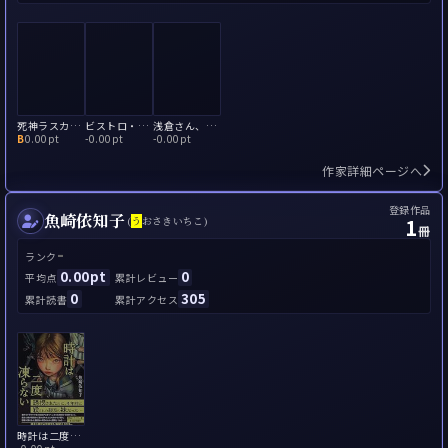
死神ラスカは謎を解く
ビストロ・ビーストのオオカミシェフ
浅倉さん、怪異です！ 県庁シンレイ対策室・鳥の調査員
B
0.00pt
-
0.00pt
-
0.00pt
作家詳細ページへ
登録作品
魚崎依知子
1
(
う
おさきいちこ)
冊
-
ランク
0.00pt
0
平均点
累計レビュー
0
305
累計読書
累計アクセス
時計は二度凍らない