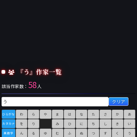
『う』作家一覧
58
該当作家数：
人
クリア
わ
ら
や
ま
は
な
た
さ
か
あ
ひらがな
を
り
み
ひ
に
ち
し
き
い
カタカナ
ん
る
ゆ
む
ふ
ぬ
つ
す
く
う
英数字