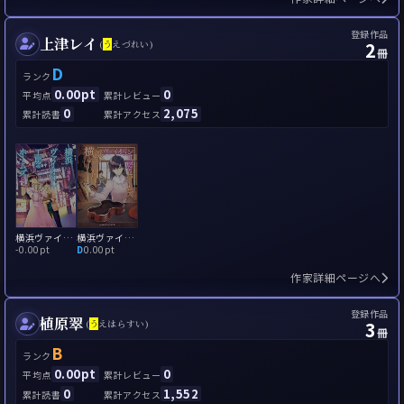
登録作品
上津レイ
2
(
う
えづれい)
冊
D
ランク
0.00pt
0
平均点
累計レビュー
0
2,075
累計読書
累計アクセス
横浜ヴァイオリン工房のホームズ2
横浜ヴァイオリン工房のホームズ
-
0.00pt
D
0.00pt
作家詳細ページへ
登録作品
植原翠
3
(
う
えはらすい)
冊
B
ランク
0.00pt
0
平均点
累計レビュー
0
1,552
累計読書
累計アクセス