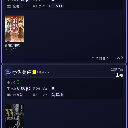
1
1,531
累計読書
累計アクセス
縁結び雑貨店「華伊菜講(かいなこう)」のよろず相談
-
0.00pt
作家詳細ページへ
登録作品
宇佐美蓮
1
(
う
さみれん)
冊
C
ランク
0.00pt
0
平均点
累計レビュー
1
1,815
累計読書
累計アクセス