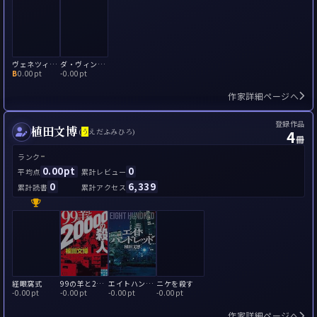
ヴェネツィアの陰の末裔
ダ・ヴィンチの翼
B
0.00pt
-
0.00pt
作家詳細ページへ
登録作品
植田文博
4
(
う
えだふみひろ)
冊
-
ランク
0.00pt
0
平均点
累計レビュー
0
6,339
累計読書
累計アクセス
経眼窩式
99の羊と20000の殺人(原宿コープバビロニア:心臓のように大切な)
エイトハンドレッド
ニケを殺す
-
0.00pt
-
0.00pt
-
0.00pt
-
0.00pt
作家詳細ページへ