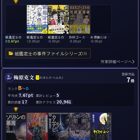
紙鑑定士の事件ファイル 模型の家の殺人
紙鑑定士の事件ファイル 偽りの刃の断罪
紙鑑定士の事件ファイル 紙とクイズと密室と
BARゴーストの地縛霊探偵
お夜食には謎解きを 5品の美味しいアンソロジー
D
3.67pt
C
0.00pt
-
0.00pt
-
0.00pt
-
0.00pt
紙鑑定士の事件ファイルシリーズ
(3)
作家詳細ページへ
登録作品
梅原克文
7
(
う
めはらかつふみ)
冊
B
～
D
ランク
7.67pt
5
平均点
累計レビュー
17
20,961
累計読書
累計アクセス