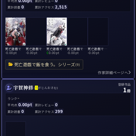
0.00pt
0
平均点
累計レビュー
0
2,515
累計読書
累計アクセス
死亡遊戯で飯を食う。5
死亡遊戯で飯を食う。8
死亡遊戯で飯を食う。
死亡遊戯で飯を食う。9
死亡遊戯で飯を食う。2
-
0.00pt
-
0.00pt
C
0.00pt
-
0.00pt
-
0.00pt
死亡遊戯で飯を食う。シリーズ
(9)
作家詳細ページへ
登録作品
宇賀神修
1
(
う
がじんおさむ)
冊
-
ランク
0.00pt
0
平均点
累計レビュー
0
299
累計読書
累計アクセス