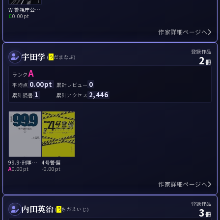
W 警視庁公安部 スパイハンター
C
0.00pt
作家詳細ページへ
登録作品
宇田学
2
(
う
だまなぶ)
冊
A
ランク
0.00pt
0
平均点
累計レビュー
1
2,446
累計読書
累計アクセス
99.9-刑事専門弁護士-
4号警備
A
0.00pt
-
0.00pt
作家詳細ページへ
登録作品
内田英治
3
(
う
ちだえいじ)
冊