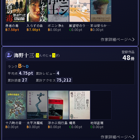
愚者の毒
入らずの森
ボニン浄土
展望塔のラプンツェル
羊は安らかに草を食み
B
7.50pt
B
7.00pt
B
0.00pt
C
0.00pt
B
0.00pt
作家詳細ページへ
登録作品
海野十三
48
(
う
んのじゅ
う
ざ)
冊
B
～
D
ランク
4.75pt
4
平均点
累計レビュー
27
75,212
累計読書
累計アクセス
十八時の音楽浴
太平洋魔城
浮かぶ飛行島
蠅男
地球盗難
B
0.00pt
B
0.00pt
B
0.00pt
C
0.00pt
C
0.00pt
作家詳細ページへ