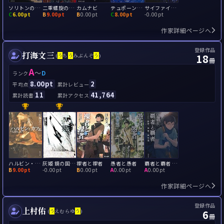
ソリトンの悪魔
二重螺旋の悪魔
カムナビ
テュポーンの楽園
サイファイ・ムーン
C
6.00pt
B
9.00pt
B
0.00pt
C
8.00pt
-
0.00pt
作家詳細ページへ
登録作品
打海文三
18
(
う
ち
う
みぶんぞ
う
)
冊
A
～
D
ランク
8.00pt
2
平均点
累計レビュー
11
41,764
累計読書
累計アクセス
ハルビン・カフェ
灰姫 鏡の国のスパイ
裸者と裸者
愚者と愚者
覇者と覇者 歓喜、慚愧、紙吹雪
B
9.00pt
-
0.00pt
B
0.00pt
A
0.00pt
A
0.00pt
作家詳細ページへ
登録作品
上村佑
6
(
う
えむらゆ
う
)
冊