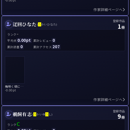
-
0.00pt
作家詳細ページへ
登録作品
迂回ひなた
1
(
う
かいひなた)
冊
-
ランク
0.00pt
0
平均点
累計レビュー
0
207
累計読書
累計アクセス
梅咲く頃にまた会おう
-
0.00pt
作家詳細ページへ
登録作品
鵜飼有志
9
(
う
かいゆ
う
し)
冊
C
ランク