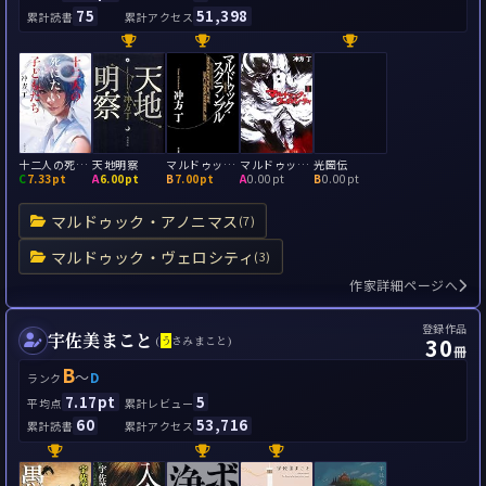
75
51,398
累計読書
累計アクセス
十二人の死にたい子どもたち
天地明察
マルドゥック・スクランブル
マルドゥック・ヴェロシティ
光圀伝
C
7.33pt
A
6.00pt
B
7.00pt
A
0.00pt
B
0.00pt
マルドゥック・アノニマス
(7)
マルドゥック・ヴェロシティ
(3)
作家詳細ページへ
登録作品
宇佐美まこと
30
(
う
さみまこと)
冊
B
～
D
ランク
7.17pt
5
平均点
累計レビュー
60
53,716
累計読書
累計アクセス