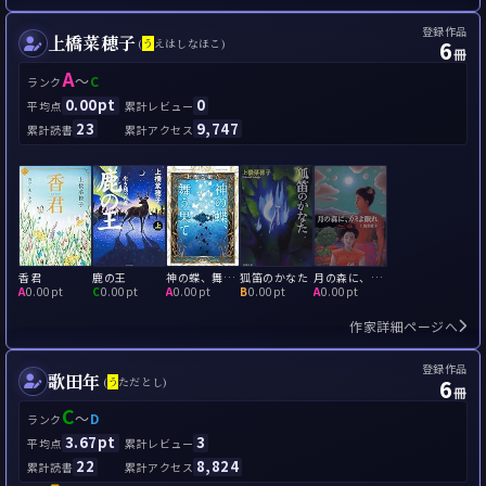
登録作品
上橋菜穂子
6
(
う
えはしなほこ)
冊
A
～
C
ランク
0.00pt
0
平均点
累計レビュー
23
9,747
累計読書
累計アクセス
香君
鹿の王
神の蝶、舞う果て
狐笛のかなた
月の森に、カミよ眠れ
A
0.00pt
C
0.00pt
A
0.00pt
B
0.00pt
A
0.00pt
作家詳細ページへ
登録作品
歌田年
6
(
う
ただとし)
冊
C
～
D
ランク
3.67pt
3
平均点
累計レビュー
22
8,824
累計読書
累計アクセス