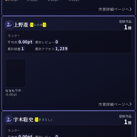
作家詳細ページへ
登録作品
上野遊
1
(
う
えのゆ
う
)
冊
-
ランク
0.00pt
0
平均点
累計レビュー
1
1,239
累計読書
累計アクセス
ななもりやま動物園の奇跡
-
0.00pt
作家詳細ページへ
登録作品
宇木聡史
1
(
う
きさとし)
冊
-
ランク
0.00pt
0
平均点
累計レビュー