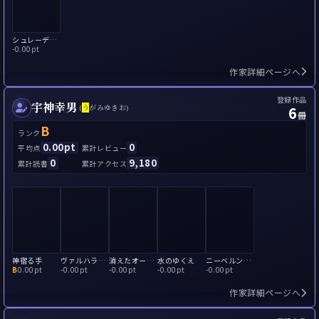
シュレーディンガーの妖精
-
0.00pt
作家詳細ページへ
登録作品
宇神幸男
6
(
う
がみゆきお)
冊
B
ランク
0.00pt
0
平均点
累計レビュー
0
9,180
累計読書
累計アクセス
神宿る手
ヴァルハラ城の悪魔
消えたオーケストラ
水のゆくえ
ニーベルングの城
B
0.00pt
-
0.00pt
-
0.00pt
-
0.00pt
-
0.00pt
作家詳細ページへ