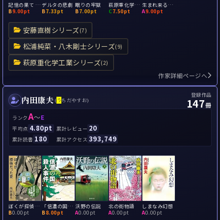
記憶の果て THE END OF MEMORY
デルタの悲劇
眠りの牢獄
萩原重化学工業連続殺人事件 Knockin' on Heaven's Door
生まれ来る子供たちのために But,we are not a mistake
B
9.00pt
B
7.33pt
B
7.00pt
C
7.50pt
A
9.00pt
安藤直樹シリーズ
(7)
松浦純菜・八木剛士シリーズ
(9)
萩原重化学工業シリーズ
(2)
作家詳細ページへ
登録作品
内田康夫
147
(
う
ちだやすお)
冊
A
～
E
ランク
4.80pt
20
平均点
累計レビュー
180
393,749
累計読書
累計アクセス
ぼくが探偵だった夏
「信濃の国」殺人事件
沃野の伝説
北の街物語
しまなみ幻想
B
0.00pt
B
8.00pt
A
0.00pt
A
0.00pt
A
0.00pt