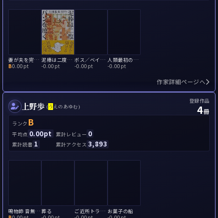
妻が夫を完全犯罪で殺す方法（あるいはその逆）
泥棒は二度パンを焼く
ボス／ベイカー
人類最初の殺人
B
0.00pt
-
0.00pt
-
0.00pt
-
0.00pt
作家詳細ページへ
登録作品
上野歩
4
(
う
えのあゆむ)
冊
B
ランク
0.00pt
0
平均点
累計レビュー
1
3,893
累計読書
累計アクセス
鳴物師 音無ゆかり 依頼人の言霊(事件ファイル)
葬る
ご近所トラブルシューター
お菓子の船
B
0.00pt
-
0.00pt
-
0.00pt
-
0.00pt