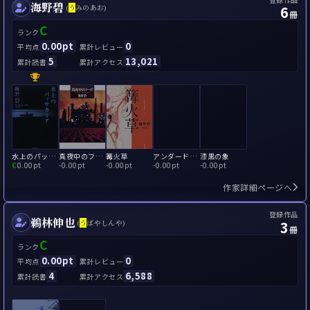
海野碧
6
(
う
みのあお)
冊
C
ランク
0.00pt
0
平均点
累計レビュー
5
13,021
累計読書
累計アクセス
水上のパッサカリア
真夜中のフーガ
篝火草
アンダードッグ
漆黒の象
C
0.00pt
-
0.00pt
-
0.00pt
-
0.00pt
-
0.00pt
作家詳細ページへ
登録作品
鵜林伸也
3
(
う
ばやしんや)
冊
C
ランク
0.00pt
0
平均点
累計レビュー
4
6,588
累計読書
累計アクセス