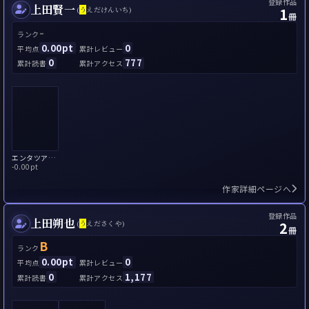
登録作品
上田賢一
1
(
う
えだけんいち)
冊
-
ランク
0.00pt
0
平均点
累計レビュー
0
777
累計読書
累計アクセス
エンタツアチャコぼくらは探偵
-
0.00pt
作家詳細ページへ
登録作品
上田朔也
2
(
う
えださくや)
冊
B
ランク
0.00pt
0
平均点
累計レビュー
0
1,177
累計読書
累計アクセス