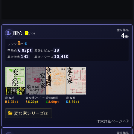
登録作品
雨穴
4
(
う
けつ)
冊
B
～
D
ランク
6.83pt
19
平均点
累計レビュー
141
10,410
累計読書
累計アクセス
変な絵
変な家2～11の間取り図～
変な地図
変な家
B
7.25pt
B
6.20pt
C
8.00pt
D
5.89pt
変な家シリーズ
(2)
作家詳細ページへ
登録作品