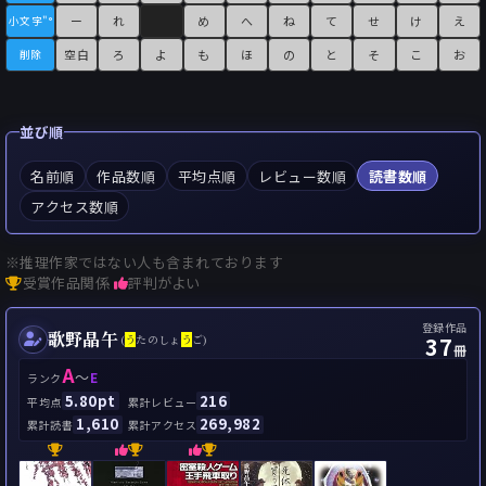
ー
れ
め
へ
ね
て
せ
け
え
小文字"°
空白
ろ
よ
も
ほ
の
と
そ
こ
お
削除
並び順
名前順
作品数順
平均点順
レビュー数順
読書数順
アクセス数順
※推理作家ではない人も含まれております
受賞作品関係
評判がよい
登録作品
歌野晶午
37
(
う
たのしょ
う
ご)
冊
A
～
E
ランク
5.80pt
216
平均点
累計レビュー
1,610
269,982
累計読書
累計アクセス