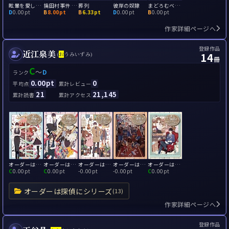
眩暈を愛して夢を見よ
撓田村事件 ―iの遠近法的倒錯
葬列
彼岸の奴隷
まどろむベイビーキッス
D
0.00pt
B
8.00pt
B
6.33pt
D
0.00pt
B
0.00pt
作家詳細ページへ
登録作品
近江泉美
14
(
お
うみいずみ)
冊
C
～
D
ランク
0.00pt
0
平均点
累計レビュー
21
21,145
累計読書
累計アクセス
オーダーは探偵に 謎解き満ちるティーパーティー
オーダーは探偵に グラスにたゆたう琥珀色の謎解き
オーダーは探偵に 謎解きいざなう舶来の招待状
オーダーは探偵に コーヒーに溶けるセピア色の謎解き
オーダーは探偵に 砂糖とミルクとスプーン一杯の謎解きを
C
0.00pt
C
0.00pt
-
0.00pt
-
0.00pt
C
0.00pt
オーダーは探偵にシリーズ
(13)
作家詳細ページへ
登録作品