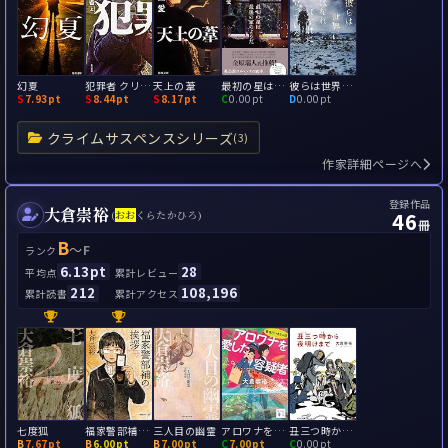
幻夏
犯罪者 クリミナル
天上の葦
最初の星は最後の家のようだ
彼らは世界にはなればなれに立っている
S
7.93pt
S
8.44pt
S
8.17pt
C
0.00pt
D
0.00pt
クライムサスペンスシリーズ
(3)
作家詳細ページへ
登録作品
大倉崇裕
46
(
お
お
くらたかひろ)
冊
B
～
F
ランク
6.13pt
28
平均点
累計レビュー
212
108,196
累計読書
累計アクセス
七度狐
福家警部補の挨拶
三人目の幽霊
アロワナを愛した容疑者 警視庁いきもの係
丑三つ時から夜明けまで
B
7.67pt
B
6.00pt
B
7.00pt
C
7.00pt
C
0.00pt