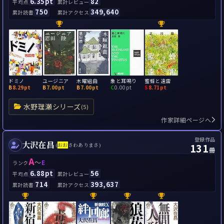
6.35pt
82
平均点
累計レビュー
750
349,640
累計読書
累計アクセス
ドミノ
ユージニア
木曜組曲
象と耳鳴り
蜜蜂と遠雷
B
8.29pt
B
7.00pt
B
7.00pt
C
0.00pt
S
8.71pt
水野理瀬シリーズ
(5)
作家詳細ページへ
登録作品
大沢在昌
131
(
お
お
さわありまさ)
冊
A
～
E
ランク
6.88pt
56
平均点
累計レビュー
714
393,637
累計読書
累計アクセス