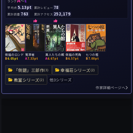
A
～
E
ランク
5.13pt
78
平均点
累計レビュー
763
252,179
累計読書
累計アクセス
倒錯のロンド
冤罪者
異人たちの館
倒錯の死角
七つの棺
B
6.05pt
A
7.33pt
A
6.67pt
B
6.57pt
B
7.00pt
「倒錯」三部作
幸福荘シリーズ
(3)
(2)
教室シリーズ
他3シリーズ
(2)
作家詳細ページへ