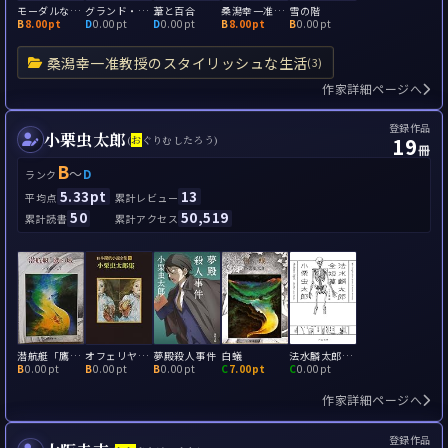
モーダルな事象
グランド・ミステリー
葦と百合
桑潟幸一准教授のスタイリッシュな生活
雪の階
B
8.00pt
D
0.00pt
D
0.00pt
B
8.00pt
B
0.00pt
桑潟幸一准教授のスタイリッシュな生活
(3)
作家詳細ページへ
登録作品
小栗虫太郎
19
(
お
ぐりむしたろう)
冊
B
～
D
ランク
5.33pt
13
平均点
累計レビュー
50
50,519
累計読書
累計アクセス
潜航艇「鷹の城」
オフェリヤ殺し
夢殿殺人事件
白蟻
法水麟太郎全短篇
B
0.00pt
B
0.00pt
B
0.00pt
C
7.00pt
C
0.00pt
作家詳細ページへ
登録作品