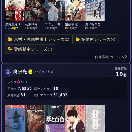
黒野葉月は鳥籠で眠らない
花束は毒
ただし、無音に限り
霊感検定
夏に祈りを ただし、無音に限り
C
5.50pt
C
0.00pt
C
0.00pt
B
0.00pt
B
0.00pt
木村・高塚弁護士シリーズ
記憶屋シリーズ
(2)
(4)
霊感検定シリーズ
(3)
作家詳細ページへ
登録作品
奥泉光
19
(
お
くいずみひかる)
冊
A
～
D
ランク
7.63pt
10
平均点
累計レビュー
51
51,492
累計読書
累計アクセス