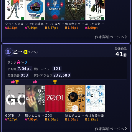
クラインの壷
９９％の誘拐
そして扉が閉ざされた
焦茶色のパステル
あした天気にしておくれ
A
8.16pt
A
7.44pt
B
6.77pt
B
7.86pt
A
8.00pt
作家詳細ページへ
登録作品
乙一
41
(
お
ついち)
冊
A
～
D
ランク
7.04pt
121
平均点
累計レビュー
953
232,580
累計読書
累計アクセス
GOTH リストカット事件
暗いところで待ち合わせ
ZOO
銃とチョコレート
失はれる物語
A
7.17pt
A
7.95pt
B
7.00pt
B
8.00pt
B
6.75pt
作家詳細ページへ