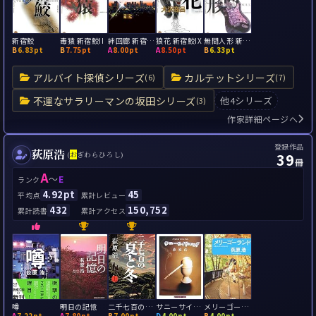
新宿鮫
毒猿 新宿鮫II
絆回廊 新宿鮫Ⅹ
狼花 新宿鮫IX
無間人形 新宿鮫IV
B
6.83pt
B
7.75pt
A
8.00pt
A
8.50pt
B
6.33pt
アルバイト探偵シリーズ
カルテットシリーズ
(6)
(7)
不運なサラリーマンの坂田シリーズ
他4シリーズ
(3)
作家詳細ページへ
登録作品
荻原浩
39
(
お
ぎわらひろし)
冊
A
～
E
ランク
4.92pt
45
平均点
累計レビュー
432
150,752
累計読書
累計アクセス
噂
明日の記憶
二千七百の夏と冬
サニーサイド・エッグ
メリーゴーランド
A
7.22pt
A
7.80pt
B
7.00pt
D
4.00pt
B
4.00pt