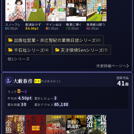
スノーフレーク
配達あかずきん－成風堂書店事件メモ－
サイン会はいかが？－成風堂書店事件メモ－
晩夏に捧ぐ－成風堂書店事件メモ（出張編）－
背表紙は歌う
D
0.00pt
B
6.00pt
B
0.00pt
C
0.00pt
A
0.00pt
出版社営業・井辻智紀の業務日誌シリーズ
(2)
千石社シリーズ
天才探偵Senシリーズ
(4)
(7)
他1シリーズ
作家詳細ページへ
登録作品
大藪春彦
41
(
お
お
やぶはるひこ)
冊
B
～
E
ランク
4.50pt
3
平均点
累計レビュー
30
65,188
累計読書
累計アクセス