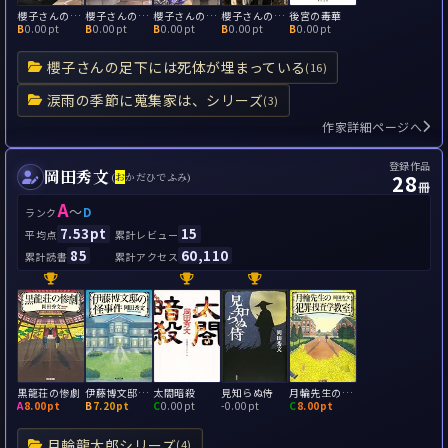
櫻子さんの足下には死体が埋まっている 雨と九月と君の嘘
櫻子さんの足下には死体が埋まっている 白から始まる秘密
櫻子さんの足下には死体が埋まっている 蝶は十一月に消えた
櫻子さんの足下には死体が埋まっている 骨と石榴と夏休み
後宮の毒華
B
0.00pt
B
0.00pt
B
0.00pt
B
0.00pt
B
0.00pt
櫻子さんの足下には死体が埋まっている
(16)
涙雨の季節に蒐集家は、シリーズ
(3)
作家詳細ページへ
登録作品
岡田秀文
28
(
お
かだひでふみ)
冊
A
～
D
ランク
7.53pt
15
平均点
累計レビュー
85
60,110
累計読書
累計アクセス
黒龍荘の惨劇
伊藤博文邸の怪事件
太閤暗殺
見知らぬ侍
月輪先生の犯罪捜査学教室
A
8.00pt
B
7.20pt
C
0.00pt
-
0.00pt
C
8.00pt
月輪龍太郎シリーズ
(4)