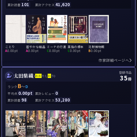
101
41,620
累計読書
累計アクセス
ことり
密やかな結晶
ミーナの行進
薬指の標本
沈黙博物館
A
0.00pt
A
0.00pt
C
0.00pt
C
0.00pt
B
0.00pt
作家詳細ページへ
登録作品
太田紫織
35
(
お
お
たし
お
り)
冊
B
～
D
ランク
0.00pt
0
平均点
累計レビュー
98
53,280
累計読書
累計アクセス