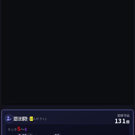
登録作品
恩田陸
131
(
お
んだりく)
冊
S
～
E
ランク