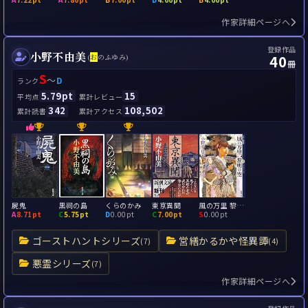
作家詳細ページへ
登録作品
小野不由美
40
(
お
のふゆみ)
冊
S
～
D
ランク
5.79pt
15
平均点
累計レビュー
342
108,502
累計読書
累計アクセス
屍鬼
黒祠の島
くらのかみ
東亰異聞
風の万里 黎明の空 十二国記
A
8.71pt
C
5.75pt
D
0.00pt
C
7.00pt
S
0.00pt
ゴーストハントシリーズ
営繕かるかや怪異譚
(7)
(4)
悪霊シリーズ
(7)
作家詳細ページへ