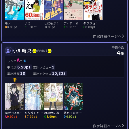
モノ
いえ
とにもかくにもごはん
ディア・オールド・ニュータウン
タクジョ！ みんなのみち
B
0.00pt
C
0.00pt
-
0.00pt
C
0.00pt
C
0.00pt
作家詳細ページへ
登録作品
小川晴央
4
(
お
がわはる
お
)
冊
A
～
D
ランク
6.50pt
5
平均点
累計レビュー
18
10,823
累計読書
累計アクセス
僕が七不思議になったわけ
やり残した、さよならの宿題
君の色に耳をすまして
終わった恋、はじめました
A
9.00pt
B
7.00pt
C
6.00pt
D
4.00pt
作家詳細ページへ