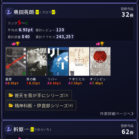
登録作品
奥田英朗
32
(
お
くだひで
お
)
冊
S
～
C
ランク
6.93pt
120
平均点
累計レビュー
840
243,257
累計読書
累計アクセス
最悪
罪の轍
リバー
ナオミとカナコ
オリンピックの身代金
A
8.00pt
S
8.33pt
A
8.60pt
A
7.56pt
A
7.40pt
普天を我が手にシリーズ
(3)
精神科医・伊良部シリーズ
(4)
作家詳細ページへ
登録作品
折原一
62
(
お
りはらいち)
冊