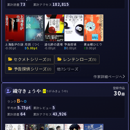
73
182,815
累計読書
累計アクセス
上海香炉の謎
月読（つくよみ）
道化師の退場
予告探偵 西郷家の謎
黄金蝶ひとり
-
0.00pt
D
5.00pt
-
0.00pt
D
0.00pt
C
0.00pt
セクメトシリーズ
レンテンローズ
(3)
(5)
予告探偵シリーズ
他7シリーズ
(2)
作家詳細ページへ
登録作品
織守きょうや
30
(
お
りがみきょうや)
冊
B
～
D
ランク
5.75pt
5
平均点
累計レビュー
64
43,926
累計読書
累計アクセス