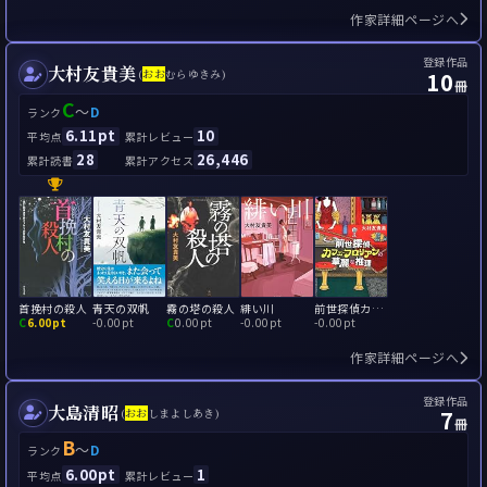
作家詳細ページへ
登録作品
大村友貴美
10
(
お
お
むらゆきみ)
冊
C
～
D
ランク
6.11pt
10
平均点
累計レビュー
28
26,446
累計読書
累計アクセス
首挽村の殺人
青天の双帆
霧の塔の殺人
緋い川
前世探偵カフェ・フロリアンの華麗な推理
C
6.00pt
-
0.00pt
C
0.00pt
-
0.00pt
-
0.00pt
作家詳細ページへ
登録作品
大島清昭
7
(
お
お
しまよしあき)
冊
B
～
D
ランク
6.00pt
1
平均点
累計レビュー