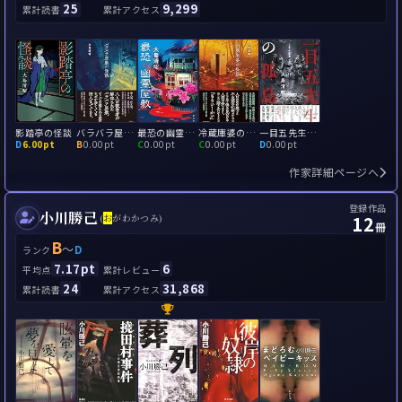
25
9,299
累計読書
累計アクセス
影踏亭の怪談
バラバラ屋敷の怪談
最恐の幽霊屋敷
冷蔵庫婆の怪談
一目五先生の孤島
D
6.00pt
B
0.00pt
C
0.00pt
C
0.00pt
D
0.00pt
作家詳細ページへ
登録作品
小川勝己
12
(
お
がわかつみ)
冊
B
～
D
ランク
7.17pt
6
平均点
累計レビュー
24
31,868
累計読書
累計アクセス