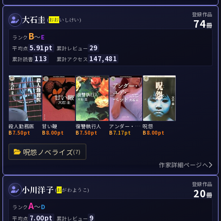
登録作品
大石圭
74
(
お
お
いしけい)
冊
B
～
E
ランク
5.91pt
29
平均点
累計レビュー
113
147,481
累計読書
累計アクセス
殺人勤務医
甘い鞭
復讐執行人
アンダー・ユア・ベッド
呪怨
B
7.50pt
B
8.00pt
B
7.50pt
B
7.17pt
B
8.00pt
呪怨ノベライズ
(7)
作家詳細ページへ
登録作品
小川洋子
20
(
お
がわようこ)
冊
A
～
D
ランク
7.00pt
9
平均点
累計レビュー