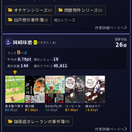
オチケンシリーズ
問題物件シリーズ
(3)
(2)
白戸修の事件簿
他3シリーズ
(3)
作家詳細ページへ
登録作品
岡崎琢磨
26
(
お
かざきたくま)
冊
B
～
D
ランク
6.79pt
19
平均点
累計レビュー
144
48,611
累計読書
累計アクセス
夏を取り戻す
鏡の国
Butterfly World 最後の六日間
コーヒーカップいっぱいの愛: 珈琲店タレーランの事件簿6
彼女はカフェオレの夢を見る: 珈琲店タレーランの事件簿2
D
0.00pt
B
7.00pt
C
0.00pt
B
7.00pt
C
6.67pt
珈琲店タレーランの事件簿
(9)
作家詳細ページへ