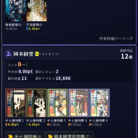
蜘蛛屋敷の殺人
天狗屋敷の殺人
-
0.00pt
D
5.00pt
作家詳細ページへ
登録作品
岡本綺堂
12
(
お
かもときどう)
冊
B
～
C
ランク
6.00pt
2
平均点
累計レビュー
11
18,686
累計読書
累計アクセス
半七捕物帳 1
半七捕物帳 2
半七捕物帳 5
半七捕物帳 6
半七捕物帳 4
B
6.00pt
C
6.00pt
B
0.00pt
B
0.00pt
B
0.00pt
半七捕物帳
岡本綺堂読物集
(6)
(7)