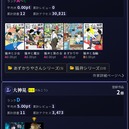
A
～
C
ランク
0.00pt
0
平均点
累計レビュー
12
30,821
累計読書
累計アクセス
猫弁と少女探偵
猫弁と魔女裁判
猫弁と鉄の女
あずかりやさん 桐島くんの青春
猫弁と指輪物語
A
0.00pt
A
0.00pt
A
0.00pt
A
0.00pt
B
0.00pt
あずかりやさんシリーズ
猫弁シリーズ
(5)
(10)
作家詳細ページへ
登録作品
大神晃
2
(
お
お
がみこう)
冊
D
ランク
5.00pt
1
平均点
累計レビュー
11
3,473
累計読書
累計アクセス