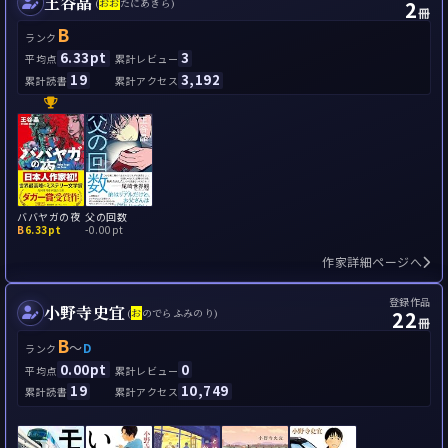
王谷晶
2
(
お
お
たにあきら)
冊
B
ランク
6.33pt
3
平均点
累計レビュー
19
3,192
累計読書
累計アクセス
ババヤガの夜
父の回数
B
6.33pt
-
0.00pt
作家詳細ページへ
登録作品
小野寺史宜
22
(
お
のでらふみのり)
冊
B
～
D
ランク
0.00pt
0
平均点
累計レビュー
19
10,749
累計読書
累計アクセス