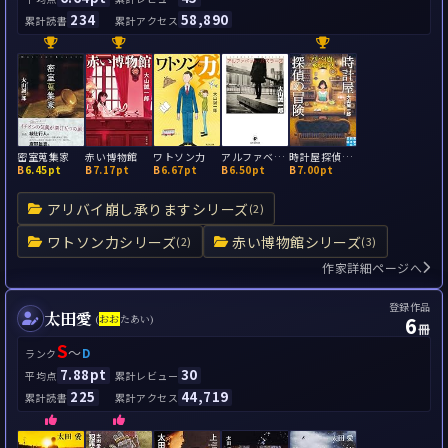
234
58,890
累計読書
累計アクセス
密室蒐集家
赤い博物館
ワトソン力
アルファベット・パズラーズ
時計屋探偵の冒険: アリバイ崩し承ります2
B
6.45pt
B
7.17pt
B
6.67pt
B
6.50pt
B
7.00pt
アリバイ崩し承りますシリーズ
(2)
ワトソン力シリーズ
赤い博物館シリーズ
(2)
(3)
作家詳細ページへ
登録作品
太田愛
6
(
お
お
たあい)
冊
S
～
D
ランク
7.88pt
30
平均点
累計レビュー
225
44,719
累計読書
累計アクセス