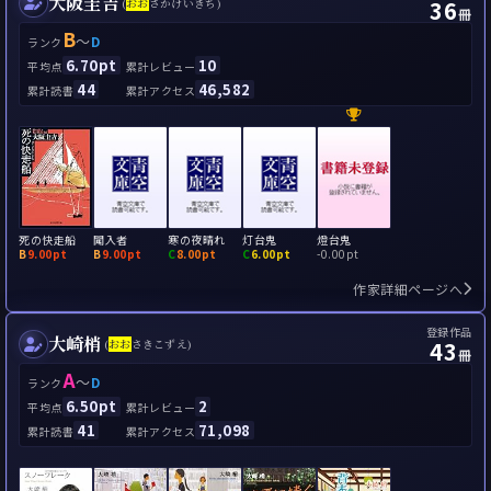
大阪圭吉
36
(
お
お
さかけいきち)
冊
B
～
D
ランク
6.70pt
10
平均点
累計レビュー
44
46,582
累計読書
累計アクセス
死の快走船
闖入者
寒の夜晴れ
灯台鬼
燈台鬼
B
9.00pt
B
9.00pt
C
8.00pt
C
6.00pt
-
0.00pt
作家詳細ページへ
登録作品
大崎梢
43
(
お
お
さきこずえ)
冊
A
～
D
ランク
6.50pt
2
平均点
累計レビュー
41
71,098
累計読書
累計アクセス