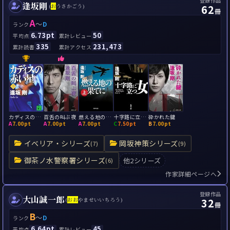
登録作品
逢坂剛
62
(
お
うさかごう)
冊
A
～
D
ランク
6.73pt
50
平均点
累計レビュー
335
231,473
累計読書
累計アクセス
カディスの赤い星
百舌の叫ぶ夜
燃える地の果てに
十字路に立つ女
砕かれた鍵
A
7.00pt
A
7.00pt
A
7.00pt
C
7.50pt
B
7.00pt
イベリア・シリーズ
岡坂神策シリーズ
(7)
(9)
御茶ノ水警察署シリーズ
他2シリーズ
(6)
作家詳細ページへ
登録作品
大山誠一郎
32
(
お
お
やませいいちろう)
冊
B
～
D
ランク
6.64pt
45
平均点
累計レビュー