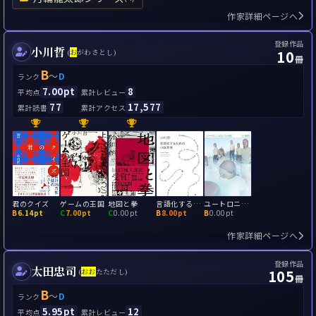
作家詳細ページへ
登録作品
小川哲
10
(
お
がわさとし)
冊
B
～
D
ランク
7.00pt
8
平均点
累計レビュー
77
17,577
累計読書
累計アクセス
君のクイズ
ゲームの王国
地図と拳
言語化するための小説思考
ユートロニカのこちら側
B
6.14pt
C
7.00pt
C
0.00pt
B
8.00pt
B
0.00pt
作家詳細ページへ
登録作品
太田忠司
105
(
お
お
たただし)
冊
B
～
D
ランク
5.95pt
12
平均点
累計レビュー