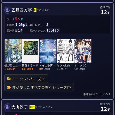
登録作品
乙野四方字
12
(
お
とのよもじ)
冊
S
～
D
ランク
7.25pt
5
平均点
累計レビュー
14
15,480
累計読書
累計アクセス
僕が愛したすべての君へ/君を愛したひとりの僕へ
正解するマド
アイの歌声を聴かせて
ミウ -skeleton in the closet-
ミニッツ2 ～神の幸運、天使の不運～
S
8.00pt
B
8.00pt
B
0.00pt
C
0.00pt
C
0.00pt
ミニッツシリーズ
(5)
僕が愛したすべての君へシリーズ
(2)
作家詳細ページへ
登録作品
大山淳子
22
(
お
お
やまじゅんこ)
冊