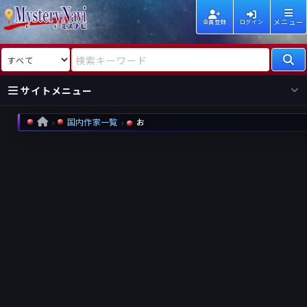
メニュー
会員登録
ログイン
検索対象
検索キーワード
サイトメニュー
国内作家一覧
お
HOME
国内
海外
新着
新刊
作家
作家
レビュー
情報
国内
海外
受賞
新刊
ランキング
ランキング
作品
文庫
本日話題
情報
シリーズ
新刊
作品
まとめ
作品
高評価
近況話題
タグ
ランダム表示
要望
作品
一覧