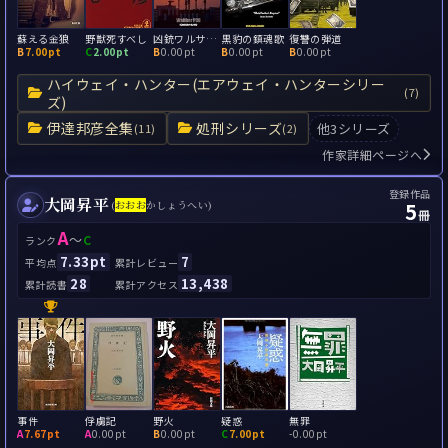
蘇える金狼
野獣死すべし
凶銃ワルサーP38
黒豹の鎮魂歌
復讐の弾道
B
7.00pt
C
2.00pt
B
0.00pt
B
0.00pt
B
0.00pt
ハイウェイ・ハンター(エアウェイ・ハンターシリー
(7)
ズ)
伊達邦彦全集
処刑シリーズ
他3シリーズ
(11)
(2)
作家詳細ページへ
登録作品
大岡昇平
5
(
お
お
お
かしょうへい)
冊
A
～
C
ランク
7.33pt
7
平均点
累計レビュー
28
13,438
累計読書
累計アクセス
事件
俘虜記
野火
疑惑
無罪
A
7.67pt
A
0.00pt
B
0.00pt
C
7.00pt
-
0.00pt