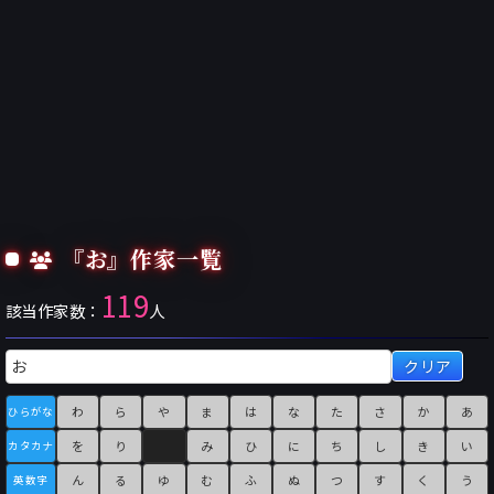
『お』作家一覧
119
該当作家数：
人
クリア
わ
ら
や
ま
は
な
た
さ
か
あ
ひらがな
を
り
み
ひ
に
ち
し
き
い
カタカナ
ん
る
ゆ
む
ふ
ぬ
つ
す
く
う
英数字