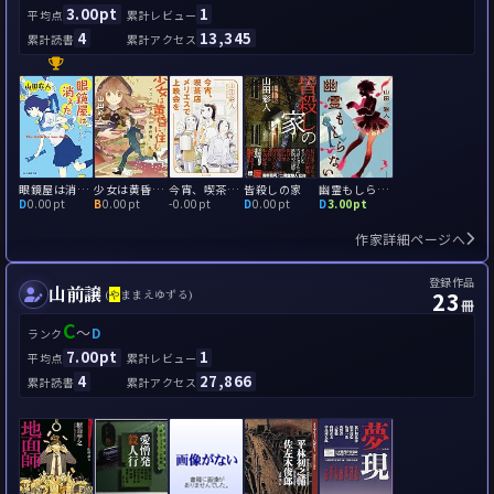
3.00pt
1
平均点
累計レビュー
4
13,345
累計読書
累計アクセス
眼鏡屋は消えた
少女は黄昏に住む
今宵、喫茶店メリエスで上映会を
皆殺しの家
幽霊もしらない
D
0.00pt
B
0.00pt
-
0.00pt
D
0.00pt
D
3.00pt
作家詳細ページへ
登録作品
山前譲
23
(
や
ままえゆずる)
冊
C
～
D
ランク
7.00pt
1
平均点
累計レビュー
4
27,866
累計読書
累計アクセス