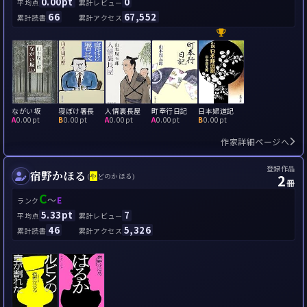
0.00pt
0
平均点
累計レビュー
66
67,552
累計読書
累計アクセス
ながい坂
寝ぼけ署長
人情裏長屋
町奉行日記
日本婦道記
A
0.00pt
B
0.00pt
A
0.00pt
A
0.00pt
B
0.00pt
作家詳細ページへ
登録作品
宿野かほる
2
(
や
どのかほる)
冊
C
～
E
ランク
5.33pt
7
平均点
累計レビュー
46
5,326
累計読書
累計アクセス