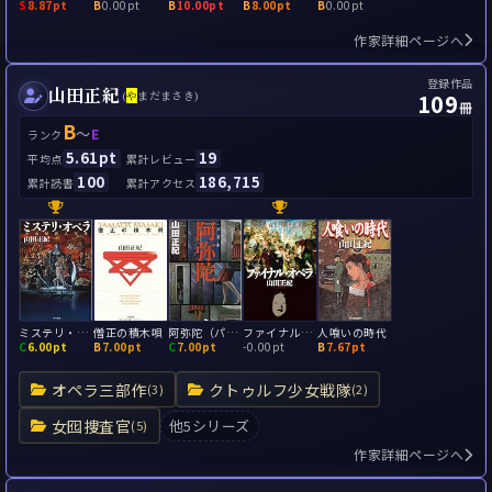
S
8.87pt
B
0.00pt
B
10.00pt
B
8.00pt
B
0.00pt
作家詳細ページへ
登録作品
山田正紀
109
(
や
まだまさき)
冊
B
～
E
ランク
5.61pt
19
平均点
累計レビュー
100
186,715
累計読書
累計アクセス
ミステリ・オペラ 宿命城殺人事件
僧正の積木唄
阿弥陀（パズル）
ファイナル・オペラ
人喰いの時代
C
6.00pt
B
7.00pt
C
7.00pt
-
0.00pt
B
7.67pt
オペラ三部作
クトゥルフ少女戦隊
(3)
(2)
女囮捜査官
他5シリーズ
(5)
作家詳細ページへ