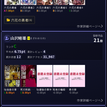
六花の勇者
六花の勇者2
六花の勇者5
六花の勇者6
六花の勇者4
A
7.00pt
B
0.00pt
B
0.00pt
B
0.00pt
C
0.00pt
六花の勇者
(6)
作家詳細ページへ
登録作品
山沢晴雄
21
(
や
まざわはるお)
冊
C
ランク
6.75pt
4
平均点
累計レビュー
12
31,967
累計読書
累計アクセス
砧自身の事件 ダミー・プロット
死の黙劇: 山沢晴雄セレクション
砧最後の事件
知恵の輪殺人事件
悪の扉
C
8.00pt
C
8.00pt
-
0.00pt
-
0.00pt
-
0.00pt
作家詳細ページへ