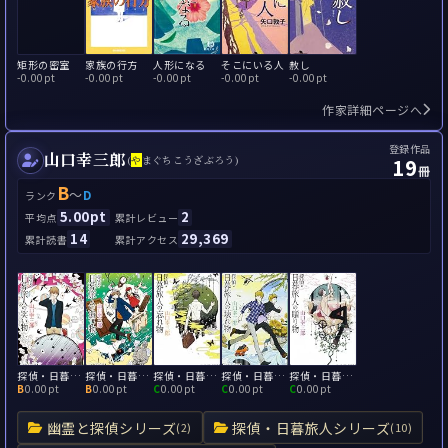
矩形の密室
家族の行方
人形になる
そこにいる人
赦し
-
0.00pt
-
0.00pt
-
0.00pt
-
0.00pt
-
0.00pt
作家詳細ページへ
登録作品
山口幸三郎
19
(
や
まぐちこうざぶろう)
冊
B
～
D
ランク
5.00pt
2
平均点
累計レビュー
14
29,369
累計読書
累計アクセス
探偵・日暮旅人の笑い物
探偵・日暮旅人の遺し物
探偵・日暮旅人の忘れ物
探偵・日暮旅人の壊れ物
探偵・日暮旅人の贈り物
B
0.00pt
B
0.00pt
C
0.00pt
C
0.00pt
C
0.00pt
幽霊と探偵シリーズ
探偵・日暮旅人シリーズ
(2)
(10)