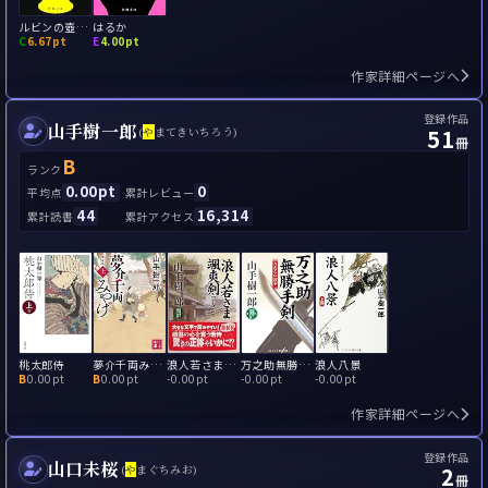
ルビンの壺が割れた
はるか
C
6.67pt
E
4.00pt
作家詳細ページへ
登録作品
山手樹一郎
51
(
や
まてきいちろう)
冊
B
ランク
0.00pt
0
平均点
累計レビュー
44
16,314
累計読書
累計アクセス
桃太郎侍
夢介千両みやげ
浪人若さま颯爽剣
万之助無勝手剣
浪人八景
B
0.00pt
B
0.00pt
-
0.00pt
-
0.00pt
-
0.00pt
作家詳細ページへ
登録作品
山口未桜
2
(
や
まぐちみお)
冊