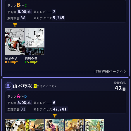
B
～
C
ランク
6.00pt
2
平均点
累計レビュー
38
5,245
累計読書
累計アクセス
禁忌の子
白魔の檻
B
7.00pt
C
5.00pt
作家詳細ページへ
登録作品
山本巧次
42
(
や
まもとこうじ)
冊
A
～
D
ランク
5.08pt
6
平均点
累計レビュー
33
47,781
累計読書
累計アクセス