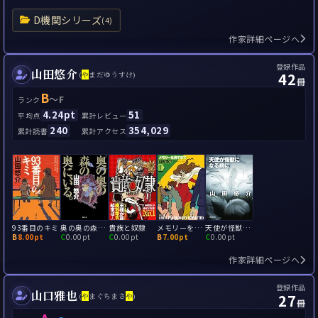
D機関シリーズ
(4)
作家詳細ページへ
登録作品
山田悠介
42
(
や
まだゆうすけ)
冊
B
～
F
ランク
4.24pt
51
平均点
累計レビュー
240
354,029
累計読書
累計アクセス
93番目のキミ
奥の奥の森の奥に、いる。
貴族と奴隷
メモリーを消すまで
天使が怪獣になる前に
B
8.00pt
C
0.00pt
C
0.00pt
B
7.00pt
C
0.00pt
作家詳細ページへ
登録作品
山口雅也
27
(
や
まぐちまさ
や
)
冊