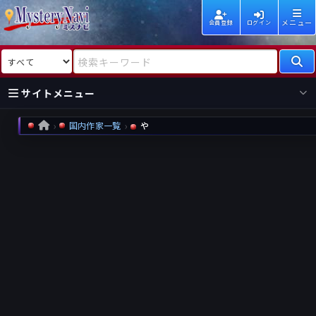
メニュー
会員登録
ログイン
検索対象
検索キーワード
サイトメニュー
国内作家一覧
や
HOME
国内
海外
新着
新刊
作家
作家
レビュー
情報
国内
海外
受賞
新刊
ランキング
ランキング
作品
文庫
本日話題
情報
シリーズ
新刊
作品
まとめ
作品
高評価
近況話題
タグ
ランダム表示
要望
作品
一覧