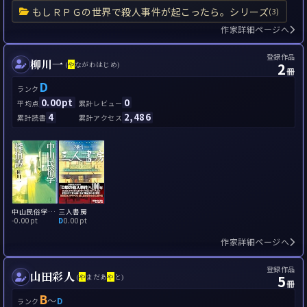
もしＲＰＧの世界で殺人事件が起こったら。シリーズ
(3)
作家詳細ページへ
登録作品
柳川一
2
(
や
ながわはじめ)
冊
D
ランク
0.00pt
0
平均点
累計レビュー
4
2,486
累計読書
累計アクセス
中山民俗学探偵譚
三人書房
-
0.00pt
D
0.00pt
作家詳細ページへ
登録作品
山田彩人
5
(
や
まだあ
や
と)
冊
B
～
D
ランク