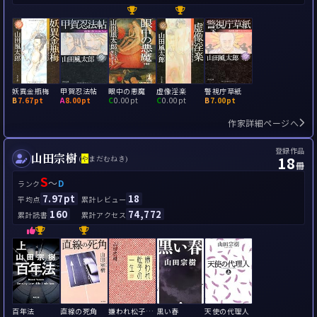
妖異金瓶梅
甲賀忍法帖
眼中の悪魔
虚像淫楽
警視庁草紙
B
7.67pt
A
8.00pt
C
0.00pt
C
0.00pt
B
7.00pt
作家詳細ページへ
登録作品
山田宗樹
18
(
や
まだむねき)
冊
S
～
D
ランク
7.97pt
18
平均点
累計レビュー
160
74,772
累計読書
累計アクセス
百年法
直線の死角
嫌われ松子の一生
黒い春
天使の代理人