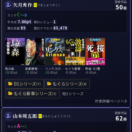
登録作品
矢月秀作
50
(
や
づきしゅうさく)
冊
C
～
D
ランク
7.00pt
1
平均点
累計レビュー
85
83,478
累計読書
累計アクセス
烏の森
首都爆発: 警視庁公安0課 カミカゼ3
リンクスIII - Crimson
もぐら新章 波濤
死桜: D1警視庁暗殺部
C
0.00pt
C
0.00pt
C
0.00pt
-
0.00pt
-
0.00pt
D1シリーズ
もぐらシリーズ
(7)
(8)
もぐら新章シリーズ
他3シリーズ
(3)
作家詳細ページへ
登録作品
山本周五郎
62
(
や
まもとしゅうごろう)
冊
A
～
C
ランク