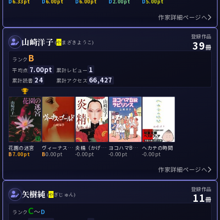
D
6.33pt
D
6.00pt
D
6.00pt
D
2.00pt
D
5.00pt
作家詳細ページへ
登録作品
山崎洋子
39
(
や
まざきようこ)
冊
B
ランク
7.00pt
1
平均点
累計レビュー
24
66,427
累計読書
累計アクセス
花園の迷宮
ヴィーナス・ゴールド
炎精（かげろう）
ヨコハマB級ラビリンス
ヘカテの時間
B
7.00pt
B
0.00pt
-
0.00pt
-
0.00pt
-
0.00pt
作家詳細ページへ
登録作品
矢樹純
11
(
や
ぎじゅん)
冊
C
～
D
ランク