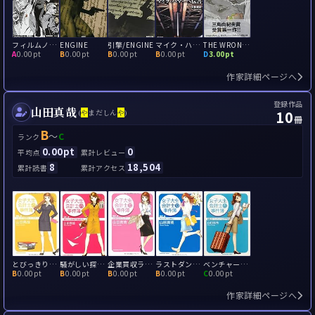
フィルムノワール/黒色影片
ENGINE
引擎/ENGINE
マイク・ハマーへ伝言
THE WRONG GOODBYE ロング・グッドバイ
A
0.00pt
B
0.00pt
B
0.00pt
B
0.00pt
D
3.00pt
作家詳細ページへ
登録作品
山田真哉
10
(
や
まだしん
や
)
冊
B
～
C
ランク
0.00pt
0
平均点
累計レビュー
8
18,504
累計読書
累計アクセス
とびっきり推理なバースデー
騒がしい探偵や怪盗たち
企業買収ラプソディー
ラストダンスは私に
ベンチャーの王子様
B
0.00pt
B
0.00pt
B
0.00pt
B
0.00pt
C
0.00pt
作家詳細ページへ