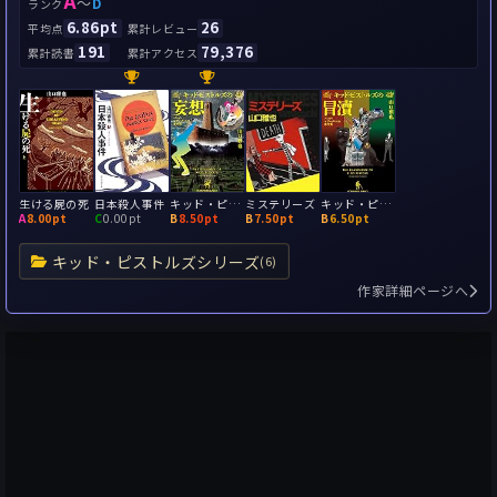
A
～
D
ランク
6.86pt
26
平均点
累計レビュー
191
79,376
累計読書
累計アクセス
生ける屍の死
日本殺人事件
キッド・ピストルズの妄想
ミステリーズ
キッド・ピストルズの冒瀆 パンク=マザーグースの事件簿
A
8.00pt
C
0.00pt
B
8.50pt
B
7.50pt
B
6.50pt
キッド・ピストルズシリーズ
(6)
作家詳細ページへ