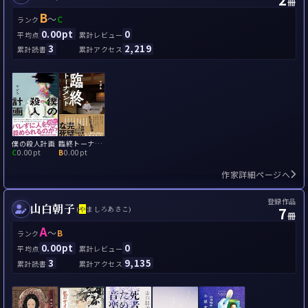
冊
B
～
C
ランク
0.00pt
0
平均点
累計レビュー
3
2,219
累計読書
累計アクセス
僕の殺人計画
臨終トーナメント
C
0.00pt
B
0.00pt
作家詳細ページへ
登録作品
山白朝子
7
(
や
ましろあさこ)
冊
A
～
B
ランク
0.00pt
0
平均点
累計レビュー
3
9,135
累計読書
累計アクセス