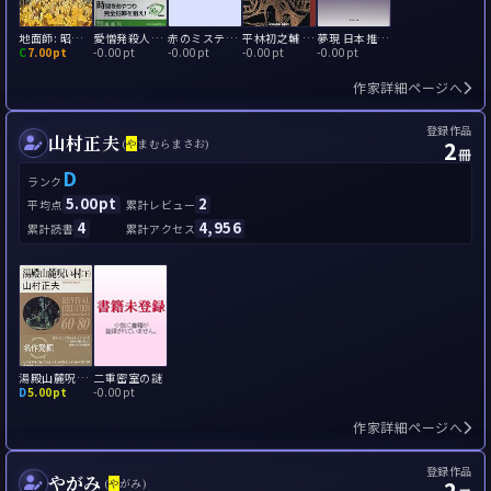
地面師: 昭和ミステリールネサンス
愛憎発殺人行 鉄道ミステリー名作館
赤のミステリー 女性ミステリー作家傑作選
平林初之輔 佐左木俊郎: ミステリー・レガシー
夢現 日本推理作家協会70周年アンソロジー
C
7.00pt
-
0.00pt
-
0.00pt
-
0.00pt
-
0.00pt
作家詳細ページへ
登録作品
山村正夫
2
(
や
まむらまさお)
冊
D
ランク
5.00pt
2
平均点
累計レビュー
4
4,956
累計読書
累計アクセス
湯殿山麓呪い村
二重密室の謎
D
5.00pt
-
0.00pt
作家詳細ページへ
登録作品
やがみ
2
(
や
がみ)