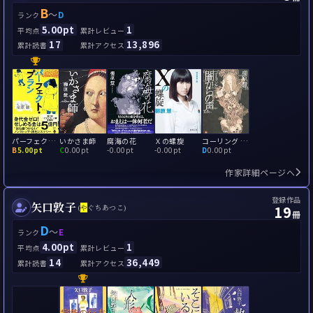
B
～
D
ランク
5.00pt
1
平均点
累計レビュー
17
13,896
累計読書
累計アクセス
パーフェクト・プラン
いかさま師
腐海の花
Ｘの螺旋
コーリング 闇からの声
B
5.00pt
C
0.00pt
-
0.00pt
-
0.00pt
D
0.00pt
作家詳細ページへ
登録作品
矢口敦子
19
(
や
ぐちあつこ)
冊
D
～
E
ランク
4.00pt
1
平均点
累計レビュー
14
36,449
累計読書
累計アクセス