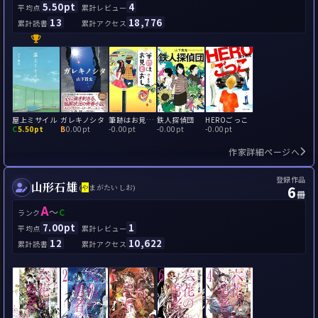
5.50pt
4
平均点
累計レビュー
13
18,776
累計読書
累計アクセス
屋上ミサイル
ガレキノシタ
筆跡はお見とおし
鉄人探偵団
HEROごっこ
C
5.50pt
B
0.00pt
-
0.00pt
-
0.00pt
-
0.00pt
作家詳細ページへ
登録作品
山形石雄
6
(
や
まがたいしお)
冊
A
～
C
ランク
7.00pt
1
平均点
累計レビュー
12
10,622
累計読書
累計アクセス