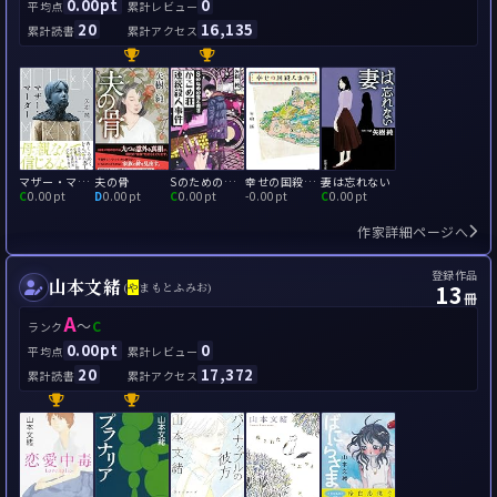
0.00pt
0
平均点
累計レビュー
20
16,135
累計読書
累計アクセス
マザー・マーダー
夫の骨
Sのための覚え書き かごめ荘連続殺人事件
幸せの国殺人事件
妻は忘れない
C
0.00pt
D
0.00pt
C
0.00pt
-
0.00pt
C
0.00pt
作家詳細ページへ
登録作品
山本文緒
13
(
や
まもとふみお)
冊
A
～
C
ランク
0.00pt
0
平均点
累計レビュー
20
17,372
累計読書
累計アクセス