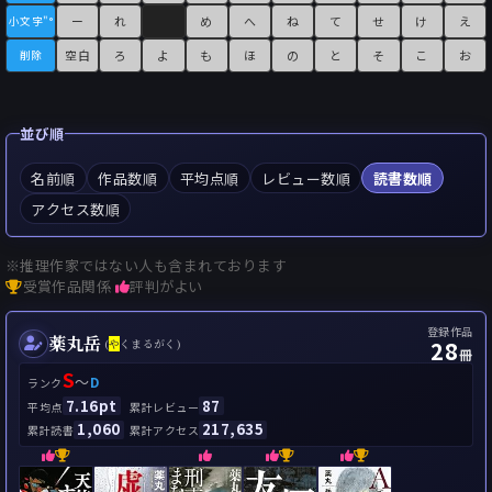
ー
れ
め
へ
ね
て
せ
け
え
小文字"°
空白
ろ
よ
も
ほ
の
と
そ
こ
お
削除
並び順
名前順
作品数順
平均点順
レビュー数順
読書数順
アクセス数順
※推理作家ではない人も含まれております
受賞作品関係
評判がよい
登録作品
薬丸岳
28
(
や
くまるがく)
冊
S
～
D
ランク
7.16pt
87
平均点
累計レビュー
1,060
217,635
累計読書
累計アクセス