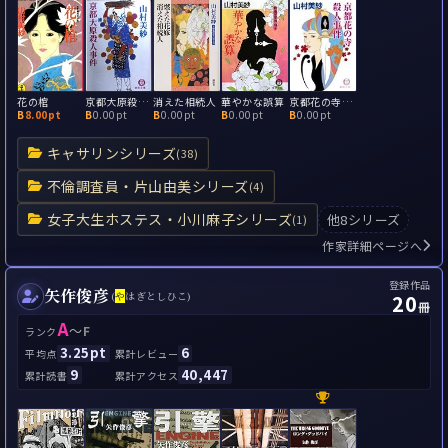
花の棺
京都大原殺人事件
消えた相続人
華やかな誤算
京都花の寺殺人事件
B
8.00pt
B
0.00pt
B
0.00pt
B
0.00pt
B
0.00pt
キャサリンシリーズ
(38)
不倫調査員・片山由美シリーズ
(4)
女子大生ホステス・小川麻子シリーズ
他8シリーズ
(1)
作家詳細ページへ
登録作品
矢作俊彦
20
(
や
はぎとしひこ)
冊
A
～
F
ランク
3.25pt
6
平均点
累計レビュー
9
40,447
累計読書
累計アクセス