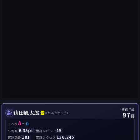
登録作品
山田風太郎
97
(
や
まだふうたろう)
冊
A
～
D
ランク
6.35pt
15
平均点
累計レビュー
181
136,245
累計読書
累計アクセス