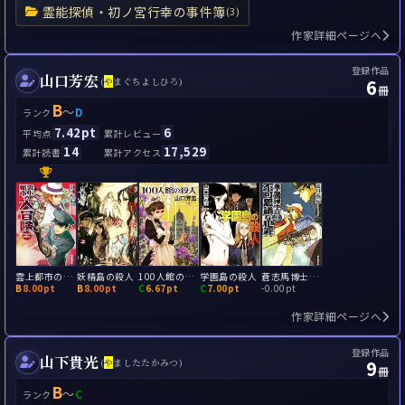
霊能探偵・初ノ宮行幸の事件簿
(3)
作家詳細ページへ
登録作品
山口芳宏
6
(
や
まぐちよしひろ)
冊
B
～
D
ランク
7.42pt
6
平均点
累計レビュー
14
17,529
累計読書
累計アクセス
雲上都市の大冒険
妖精島の殺人
100人館の殺人
学園島の殺人
蒼志馬博士の不可思議な犯罪
B
8.00pt
B
8.00pt
C
6.67pt
C
7.00pt
-
0.00pt
作家詳細ページへ
登録作品
山下貴光
9
(
や
ましたたかみつ)
冊
B
～
C
ランク