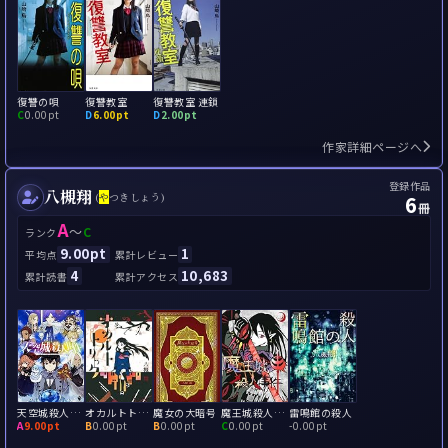
復讐の唄
復讐教室
復讐教室 連鎖
C
0.00pt
D
6.00pt
D
2.00pt
作家詳細ページへ
登録作品
八槻翔
6
(
や
つきしょう)
冊
A
～
C
ランク
9.00pt
1
平均点
累計レビュー
4
10,683
累計読書
累計アクセス
天空城殺人事件: もしＲＰＧの世界で殺人事件が起こったら。
オカルトトリック
魔女の大暗号
魔王城殺人事件: もしＲＰＧの世界で殺人事件が起こったら。2
雷鳴館の殺人
A
9.00pt
B
0.00pt
B
0.00pt
C
0.00pt
-
0.00pt