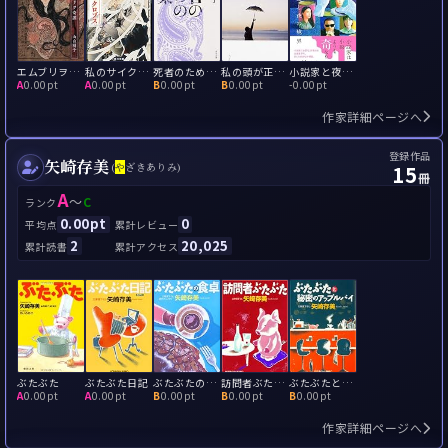
エムブリヲ奇譚
私のサイクロプス
死者のための音楽
私の頭が正常であったなら
小説家と夜の境界
A
0.00pt
A
0.00pt
B
0.00pt
B
0.00pt
-
0.00pt
作家詳細ページへ
登録作品
矢崎存美
15
(
や
ざきありみ)
冊
A
～
C
ランク
0.00pt
0
平均点
累計レビュー
2
20,025
累計読書
累計アクセス
ぶたぶた
ぶたぶた日記
ぶたぶたの食卓
訪問者ぶたぶた
ぶたぶたと秘密のアップルパイ
A
0.00pt
A
0.00pt
B
0.00pt
B
0.00pt
B
0.00pt
作家詳細ページへ