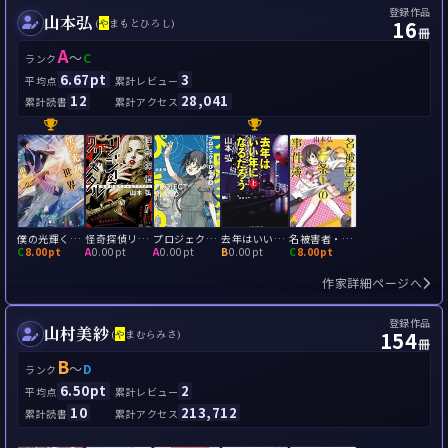
登録作品
山本弘
16
(
や
まもとひろし)
冊
A
～
C
ランク
6.67pt
3
平均点
累計レビュー
12
28,041
累計読書
累計アクセス
僕の光輝く世界
怪奇探偵リジー&クリスタル
プロジェクトぴあの
去年はいい年になるだろう
名被害者・一条（仮名）の事件簿
C
8.00pt
A
0.00pt
A
0.00pt
B
0.00pt
C
8.00pt
作家詳細ページへ
登録作品
山村美紗
154
(
や
まむらみさ)
冊
B
～
D
ランク
6.50pt
2
平均点
累計レビュー
10
213,712
累計読書
累計アクセス