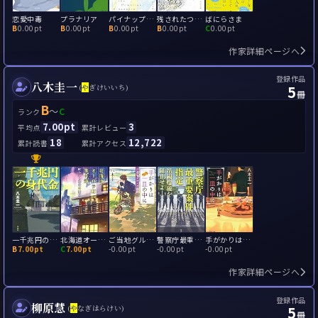
恋愛中毒
プラナリア
パイナップルの彼方
残されたつぶやき
ばにらさま
B
0.00pt
B
0.00pt
B
0.00pt
B
0.00pt
C
0.00pt
作家詳細ページへ
登録作品
八木圭一
5
(
や
ぎけいいち)
冊
B
～
C
ランク
7.00pt
3
平均点
累計レビュー
18
12,722
累計読書
累計アクセス
一千兆円の身代金
北海道オーロラ町の事件簿 町おこし探偵の奮闘
ご当地グルメの誘惑: 手がかりは一皿の中に2
警察庁最重要案件指定 靖國爆破を阻止せよ
手がかりは一皿の中に
B
7.00pt
C
7.00pt
-
0.00pt
-
0.00pt
-
0.00pt
作家詳細ページへ
登録作品
柳原慧
5
(
や
なぎはらけい)
冊