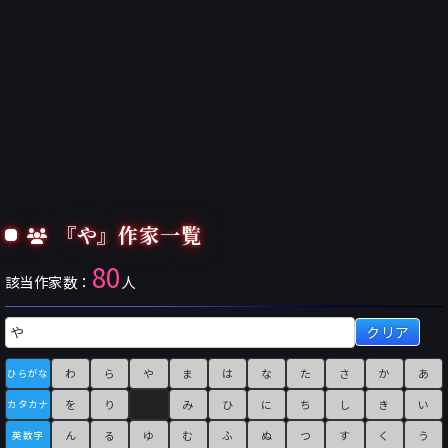
『や』作家一覧
80
該当作家数：
人
クリア
わ
ら
や
ま
は
な
た
さ
か
あ
ひらがな
を
り
み
ひ
に
ち
し
き
い
カタカナ
ん
る
ゆ
む
ふ
ぬ
つ
す
く
う
英数字