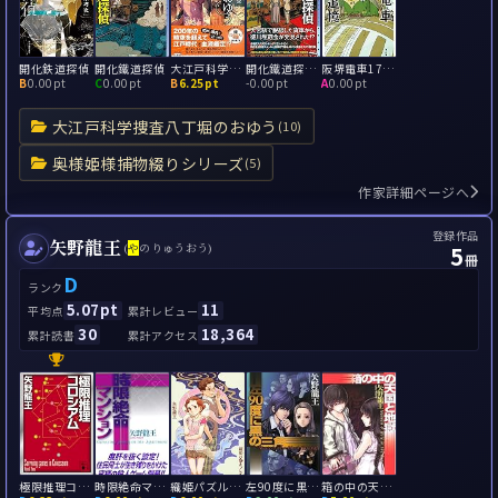
開化鉄道探偵
開化鐵道探偵
大江戸科学捜査 八丁堀のおゆう
開化鐵道探偵 第一〇二列車の謎
阪堺電車177号の追憶
B
0.00pt
C
0.00pt
B
6.25pt
-
0.00pt
A
0.00pt
大江戸科学捜査八丁堀のおゆう
(10)
奥様姫様捕物綴りシリーズ
(5)
作家詳細ページへ
登録作品
矢野龍王
5
(
や
のりゅうおう)
冊
D
ランク
5.07pt
11
平均点
累計レビュー
30
18,364
累計読書
累計アクセス
極限推理コロシアム
時限絶命マンション
織姫パズルブレイク
左90度に黒の三角
箱の中の天国と地獄