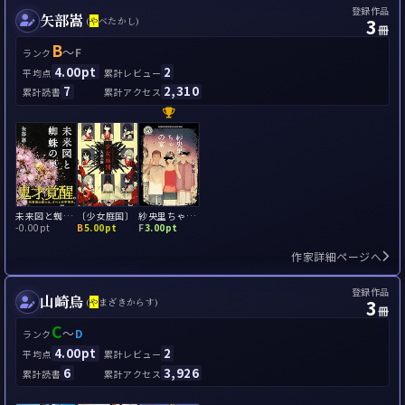
登録作品
矢部嵩
3
(
や
べたかし)
冊
B
～
F
ランク
4.00pt
2
平均点
累計レビュー
7
2,310
累計読書
累計アクセス
未来図と蜘蛛の巣
〔少女庭国〕
紗央里ちゃんの家
-
0.00pt
B
5.00pt
F
3.00pt
作家詳細ページへ
登録作品
山崎烏
3
(
や
まざきからす)
冊
C
～
D
ランク
4.00pt
2
平均点
累計レビュー
6
3,926
累計読書
累計アクセス