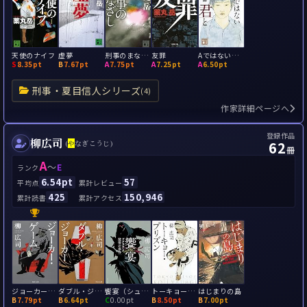
天使のナイフ
虚夢
刑事のまなざし
友罪
Aではない君と
S
8.35pt
B
7.67pt
A
7.75pt
A
7.25pt
A
6.50pt
刑事・夏目信人シリーズ
(4)
作家詳細ページへ
登録作品
柳広司
62
(
や
なぎこうじ)
冊
A
～
E
ランク
6.54pt
57
平均点
累計レビュー
425
150,946
累計読書
累計アクセス
ジョーカー・ゲーム
ダブル・ジョーカー
饗宴（シュンポシオン） ソクラテス最後の事件
トーキョー・プリズン
はじまりの島
B
7.79pt
B
6.64pt
C
0.00pt
B
8.50pt
B
7.00pt