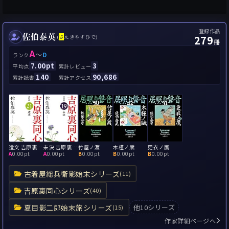
登録作品
佐伯泰英
279
(
さ
えきやすひで)
冊
A
～
D
ランク
7.00pt
3
平均点
累計レビュー
140
90,686
累計読書
累計アクセス
遺文 吉原裏同心21
未決 吉原裏同心19
竹屋ノ渡
木槿ノ賦
更衣ノ鷹
A
0.00pt
A
0.00pt
B
0.00pt
B
0.00pt
B
0.00pt
古着屋総兵衛影始末シリーズ
(11)
吉原裏同心シリーズ
(40)
夏目影二郎始末旅シリーズ
他10シリーズ
(15)
作家詳細ページへ