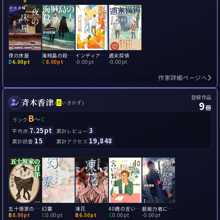
夜の床屋
海賊島の殺人(北半球の南十字星)
インディアン・サマー騒動記
週末探偵
D
6.00pt
C
8.00pt
-
0.00pt
-
0.00pt
作家詳細ページへ
登録作品
斉木香津
9
(
さ
いきかず)
冊
B
～
C
ランク
7.25pt
3
平均点
累計レビュー
15
19,848
累計読書
累計アクセス
五十坂家の百年
幻霙
凍花
40歳の言いわけ
超能力者には向かない職業
B
8.00pt
C
0.00pt
B
6.50pt
C
0.00pt
-
0.00pt