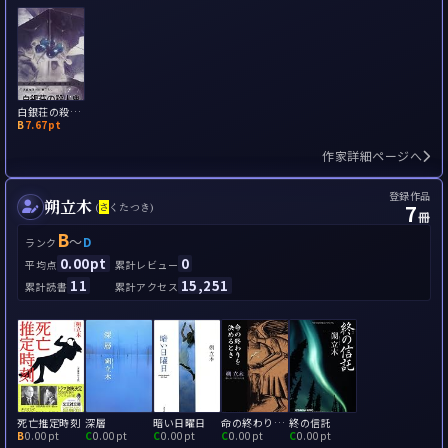
白銀荘の殺人鬼
B
7.67pt
作家詳細ページへ
登録作品
朔立木
7
(
さ
くたつき)
冊
B
～
D
ランク
0.00pt
0
平均点
累計レビュー
11
15,251
累計読書
累計アクセス
死亡推定時刻
深層
暗い日曜日
命の終わりを決めるとき(終の信託)
終の信託
B
0.00pt
C
0.00pt
C
0.00pt
C
0.00pt
C
0.00pt