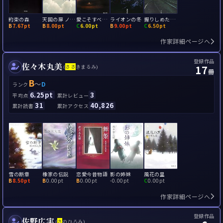
約束の森
天国の扉 ノッキング・オン・ヘヴンズ・ドア
愛こそすべて、と愚か者は言った
ライオンの冬
握りしめた欠片
B
7.67pt
B
8.00pt
C
6.00pt
B
9.00pt
C
6.50pt
作家詳細ページへ
登録作品
佐々木丸美
17
(
さ
さ
きまるみ)
冊
B
～
D
ランク
6.25pt
3
平均点
累計レビュー
31
40,826
累計読書
累計アクセス
雪の断章
橡家の伝説
恋愛今昔物語
影の姉妹
風花の里
B
8.50pt
B
0.00pt
B
0.00pt
-
0.00pt
C
0.00pt
作家詳細ページへ
登録作品
佐野広実
(
さ
のひろみ)