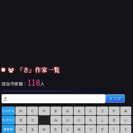
『さ』作家一覧
118
該当作家数：
人
クリア
わ
ら
や
ま
は
な
た
さ
か
あ
ひらがな
を
り
み
ひ
に
ち
し
き
い
カタカナ
ん
る
ゆ
む
ふ
ぬ
つ
す
く
う
英数字