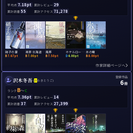
7.18pt
29
平均点
累計レビュー
55
71,278
累計読書
累計アクセス
硝子の葦
凍原 北海道警釧路方面本部刑事第一課・松崎比呂
風葬
ホテルローヤル
氷の轍
B
7.67pt
B
7.00pt
B
7.50pt
D
4.00pt
B
8.00pt
作家詳細ページへ
登録作品
沢木冬吾
6
(
さ
わきとうご)
冊
B
～
C
ランク
7.36pt
14
平均点
累計レビュー
37
27,399
累計読書
累計アクセス