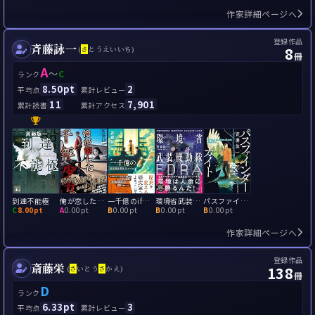
作家詳細ページへ
登録作品
斉藤詠一
8
(
さ
とうえいいち)
冊
A
～
C
ランク
8.50pt
2
平均点
累計レビュー
11
7,901
累計読書
累計アクセス
到達不能極
俺が恋した千年少女
一千億のif 仮想歴史研究ファイル
環境省武装機動隊EDRA
パスファインダー・カイト
C
8.00pt
A
0.00pt
B
0.00pt
B
0.00pt
B
0.00pt
作家詳細ページへ
登録作品
斎藤栄
138
(
さ
いとう
さ
かえ)
冊
D
ランク
6.33pt
3
平均点
累計レビュー