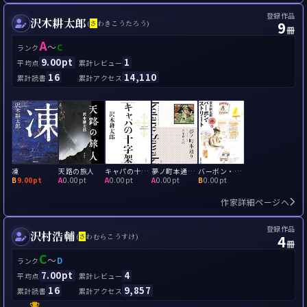
登録作品
沢木耕太郎
9
(
さ
わきこうたろう)
冊
A
～
C
ランク
9.00pt
1
平均点
累計レビュー
16
14,110
累計読書
累計アクセス
凍
天路の旅人
キャパの十字架
夢ノ町本通り ブック・エッセイ
バーボン・ストリート
B
9.00pt
A
0.00pt
A
0.00pt
A
0.00pt
B
0.00pt
作家詳細ページへ
登録作品
沢村浩輔
4
(
さ
わむらこうすけ)
冊
C
～
D
ランク
7.00pt
4
平均点
累計レビュー
16
9,857
累計読書
累計アクセス