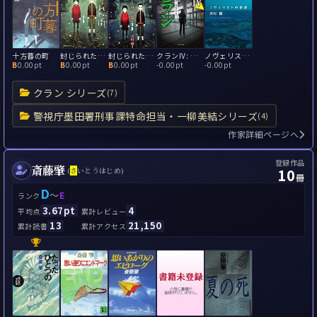
十方暮の町
封じられた街 薄氷（うすらい）のディープシャドウ
封じられた街 北風のポリフォニー
クランIV: 警視庁機動分析課・上郷奈津実の執心
ノヴェリストの季節
B
0.00pt
B
0.00pt
B
0.00pt
-
0.00pt
-
0.00pt
クラン シリーズ
(7)
警視庁墨田署刑事課特命担当・一柳美結シリーズ
(4)
作家詳細ページへ
登録作品
斎藤肇
10
(
さ
いとうはじめ)
冊
D
～
E
ランク
3.67pt
4
平均点
累計レビュー
13
21,150
累計読書
累計アクセス