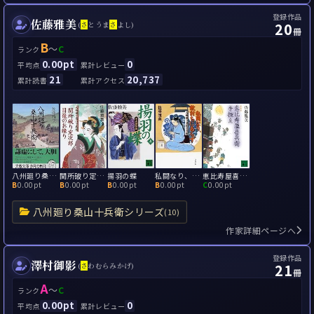
登録作品
佐藤雅美
20
(
さ
とうま
さ
よし)
冊
B
～
C
ランク
0.00pt
0
平均点
累計レビュー
21
20,737
累計読書
累計アクセス
八州廻り桑山十兵衛
関所破り定次郎目籠のお練り
揚羽の蝶
私闘なり、敵討ちにあらず
恵比寿屋喜兵衛手控え
B
0.00pt
B
0.00pt
B
0.00pt
B
0.00pt
C
0.00pt
八州廻り桑山十兵衛シリーズ
(10)
作家詳細ページへ
登録作品
澤村御影
21
(
さ
わむらみかげ)
冊
A
～
C
ランク
0.00pt
0
平均点
累計レビュー