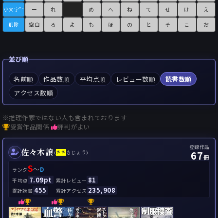
ー
れ
め
へ
ね
て
せ
け
え
小文字"°
空白
ろ
よ
も
ほ
の
と
そ
こ
お
削除
並び順
名前順
作品数順
平均点順
レビュー数順
読書数順
アクセス数順
※推理作家ではない人も含まれております
受賞作品関係
評判がよい
登録作品
佐々木譲
67
(
さ
さ
きじょう)
冊
S
～
D
ランク
7.09pt
81
平均点
累計レビュー
455
235,908
累計読書
累計アクセス