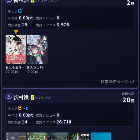
榊林銘
2
(
さ
かきばやしめい)
冊
D
ランク
0.00pt
0
平均点
累計レビュー
15
3,976
累計読書
累計アクセス
あと十五秒で死ぬ
毒入り火刑法廷
D
0.00pt
-
0.00pt
作家詳細ページへ
登録作品
沢村鐵
20
(
さ
わむらてつ)
冊
B
～
D
ランク
0.00pt
0
平均点
累計レビュー
14
26,718
累計読書
累計アクセス