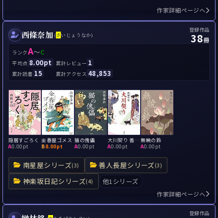
作家詳細ページへ
登録作品
西條奈加
38
(
さ
いじょうなか)
冊
A
～
C
ランク
8.00pt
1
平均点
累計レビュー
15
48,853
累計読書
累計アクセス
隠居すごろく
金春屋ゴメス
猫の傀儡
大川契り 善人長屋
無暁の鈴
A
0.00pt
B
8.00pt
A
0.00pt
A
0.00pt
A
0.00pt
南星屋シリーズ
善人長屋シリーズ
(3)
(3)
神楽坂日記シリーズ
他1シリーズ
(4)
作家詳細ページへ
登録作品