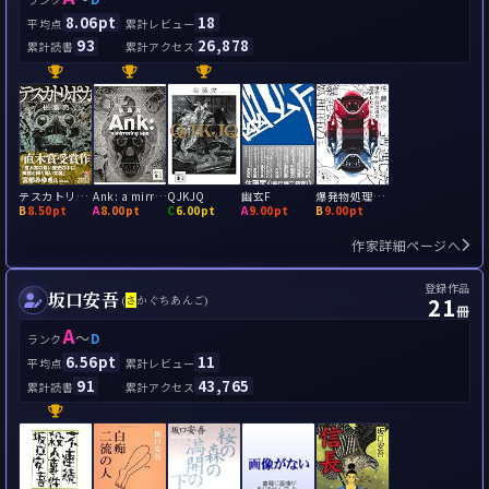
8.06pt
18
平均点
累計レビュー
93
26,878
累計読書
累計アクセス
テスカトリポカ
Ank: a mirroring ape
QJKJQ
幽玄F
爆発物処理班の遭遇したスピン
B
8.50pt
A
8.00pt
C
6.00pt
A
9.00pt
B
9.00pt
作家詳細ページへ
登録作品
坂口安吾
21
(
さ
かぐちあんご)
冊
A
～
D
ランク
6.56pt
11
平均点
累計レビュー
91
43,765
累計読書
累計アクセス