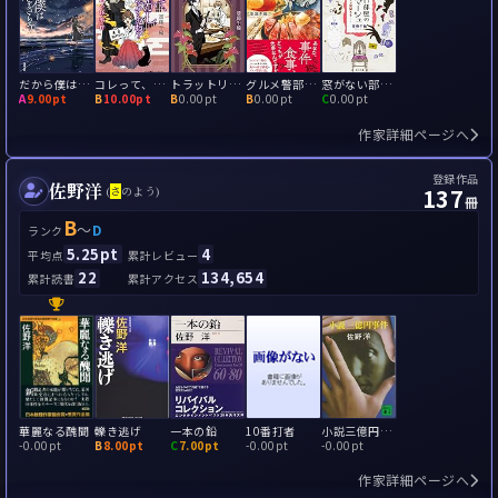
だから僕は君をさらう
コレって、あやかしですよね? ～放送中止の怪事件～
トラットリア代官山
グルメ警部の美食捜査
窓がない部屋のミス・マーシュ 占いユニットで謎解きを
A
9.00pt
B
10.00pt
B
0.00pt
B
0.00pt
C
0.00pt
作家詳細ページへ
登録作品
佐野洋
137
(
さ
のよう)
冊
B
～
D
ランク
5.25pt
4
平均点
累計レビュー
22
134,654
累計読書
累計アクセス
華麗なる醜聞
轢き逃げ
一本の鉛
10番打者
小説三億円事件
-
0.00pt
B
8.00pt
C
7.00pt
-
0.00pt
-
0.00pt
作家詳細ページへ