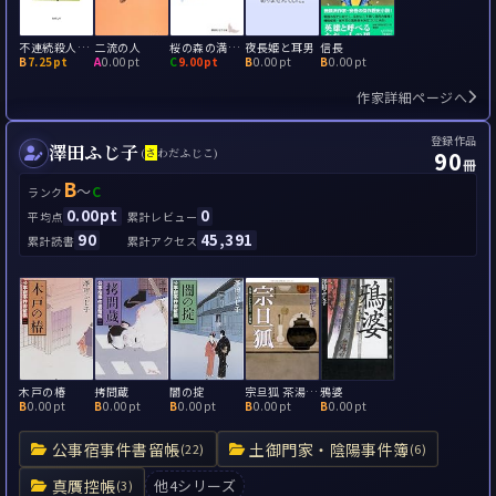
不連続殺人事件
二流の人
桜の森の満開の下
夜長姫と耳男
信長
B
7.25pt
A
0.00pt
C
9.00pt
B
0.00pt
B
0.00pt
作家詳細ページへ
登録作品
澤田ふじ子
90
(
さ
わだふじこ)
冊
B
～
C
ランク
0.00pt
0
平均点
累計レビュー
90
45,391
累計読書
累計アクセス
木戸の椿
拷問蔵
闇の掟
宗旦狐 茶湯にかかわる十二の短編
鴉婆
B
0.00pt
B
0.00pt
B
0.00pt
B
0.00pt
B
0.00pt
公事宿事件書留帳
土御門家・陰陽事件簿
(22)
(6)
真贋控帳
他4シリーズ
(3)