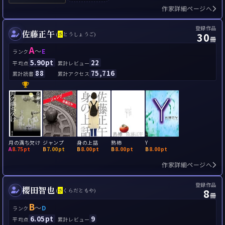
作家詳細ページへ
登録作品
佐藤正午
30
(
さ
とうしょうご)
冊
A
～
E
ランク
5.90pt
22
平均点
累計レビュー
88
75,716
累計読書
累計アクセス
月の満ち欠け
ジャンプ
身の上話
熟柿
Y
A
8.75pt
B
7.00pt
B
8.00pt
B
8.00pt
B
8.00pt
作家詳細ページへ
登録作品
櫻田智也
8
(
さ
くらだともや)
冊
B
～
D
ランク
6.05pt
9
平均点
累計レビュー