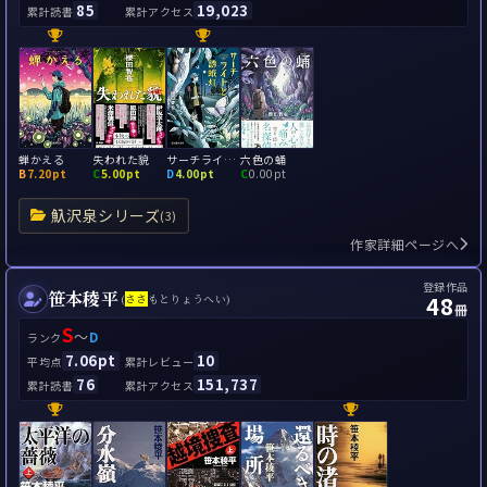
85
19,023
累計読書
累計アクセス
蝉かえる
失われた貌
サーチライトと誘蛾灯
六色の蛹
B
7.20pt
C
5.00pt
D
4.00pt
C
0.00pt
魞沢泉シリーズ
(3)
作家詳細ページへ
登録作品
笹本稜平
48
(
さ
さ
もとりょうへい)
冊
S
～
D
ランク
7.06pt
10
平均点
累計レビュー
76
151,737
累計読書
累計アクセス