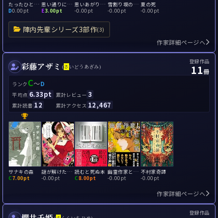
たったひとつの 浦川氏の事件簿
思い通りにエンドマーク
思いあがりのエピローグ
雪割り坂の殺人 思い出せないプロローグ
夏の死
D
0.00pt
E
3.00pt
-
0.00pt
-
0.00pt
-
0.00pt
陣内先輩シリーズ3部作
(3)
作家詳細ページへ
登録作品
彩藤アザミ
11
(
さ
いどうあざみ)
冊
C
～
D
ランク
6.33pt
3
平均点
累計レビュー
12
12,467
累計読書
累計アクセス
サナキの森
謎が解けたら、ごきげんよう
読むと死ぬ本
幽霊作家と古物商 黄昏に浮かんだ謎
不村家奇譚
C
7.00pt
-
0.00pt
C
8.00pt
-
0.00pt
-
0.00pt
作家詳細ページへ
登録作品
櫻井千姫