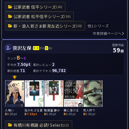
公家武者 信平シリーズ
(16)
公家武者 松平信平シリーズ
(16)
新・浪人若さま新見左近シリーズ
他1シリーズ
(20)
作家詳細ページへ
登録作品
笹沢左保
59
(
さ
さ
ざわ
さ
ほ)
冊
B
～
E
ランク
7.50pt
2
平均点
累計レビュー
71
96,782
累計読書
累計アクセス
人喰い
招かれざる客
取調室 静かなる死闘
霧に溶ける
死人狩り
B
0.00pt
B
7.50pt
B
0.00pt
B
0.00pt
B
0.00pt
有栖川有栖選 必読! Select
(12)