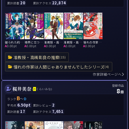
20
22,874
累計読書
累計アクセス
破られた約束: 准教授・高槻彰良の推察12
境界に立つもの: 准教授・高槻彰良の推察9
准教授・高槻彰良の推察EX2
准教授・高槻彰良の推察EX3
憧れの作家は人間じゃありませんでした4
A
0.00pt
A
0.00pt
A
0.00pt
A
0.00pt
A
0.00pt
准教授・高槻彰良の推察
(15)
憧れの作家は人間じゃありませんでしたシリーズ
(4)
作家詳細ページへ
登録作品
桜井美奈
8
(
さ
くらいみな)
冊
B
～
D
ランク
6.50pt
2
平均点
累計レビュー
17
7,651
累計読書
累計アクセス