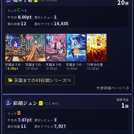
20
(
さ
くらいちひめ)
冊
C
～
E
ランク
6.00pt
1
平均点
累計レビュー
12
14,435
累計読書
累計アクセス
天国までの49日間
天国までの49日間～アナザーストーリー～
天国までの49日間～卒業～
天国までの49日間 最後の夏、君がくれた奇跡
70年分の夏を君に捧ぐ
C
6.00pt
C
0.00pt
-
0.00pt
-
0.00pt
C
0.00pt
天国までの49日間シリーズ
(5)
作家詳細ページへ
登録作品
彩胡ジュン
1
(
さ
いこじゅん)
冊
B
ランク
7.67pt
3
平均点
累計レビュー
11
7,927
累計読書
累計アクセス