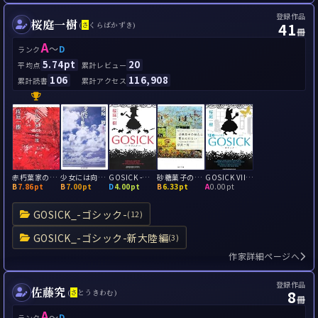
登録作品
桜庭一樹
41
(
さ
くらばかずき)
冊
A
～
D
ランク
5.74pt
20
平均点
累計レビュー
106
116,908
累計読書
累計アクセス
赤朽葉家の伝説
少女には向かない職業
GOSICK -ゴシック-
砂糖菓子の弾丸は撃ちぬけない
GOSICK VIII‐ゴシック・神々の黄昏
B
7.86pt
B
7.00pt
D
4.00pt
B
6.33pt
A
0.00pt
GOSICK_-ゴシック-
(12)
GOSICK_-ゴシック-新大陸編
(3)
作家詳細ページへ
登録作品
佐藤究
8
(
さ
とうきわむ)
冊
A
～
D
ランク