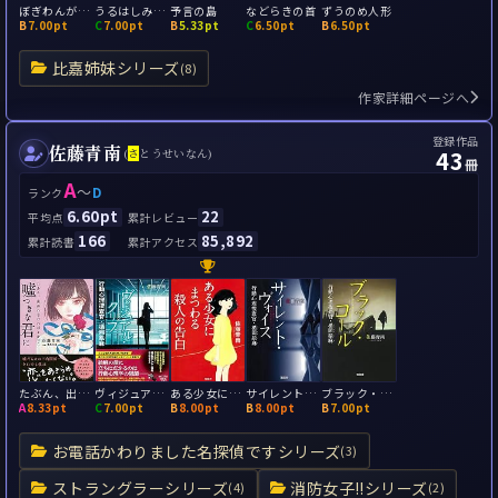
ぼぎわんが、来る
うるはしみにくし あなたのともだち
予言の島
などらきの首
ずうのめ人形
B
7.00pt
C
7.00pt
B
5.33pt
C
6.50pt
B
6.50pt
比嘉姉妹シリーズ
(8)
作家詳細ページへ
登録作品
佐藤青南
43
(
さ
とうせいなん)
冊
A
～
D
ランク
6.60pt
22
平均点
累計レビュー
166
85,892
累計読書
累計アクセス
たぶん、出会わなければよかった嘘つきな君に
ヴィジュアル・クリフ 行動心理捜査官・楯岡絵麻
ある少女にまつわる殺人の告白
サイレント・ヴォイス 行動心理捜査官・楯岡絵麻
ブラック・コール 行動心理捜査官・楯岡絵麻
A
8.33pt
C
7.00pt
B
8.00pt
B
8.00pt
B
7.00pt
お電話かわりました名探偵ですシリーズ
(3)
ストラングラーシリーズ
消防女子!!シリーズ
(4)
(2)