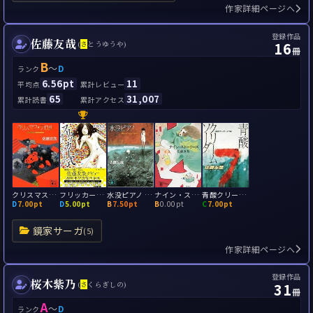
作家詳細ページへ
登録作品
佐藤友哉
16
(
さ
とうゆうや)
冊
B
～
D
ランク
6.56pt
11
平均点
累計レビュー
65
31,007
累計読書
累計アクセス
クリスマス・テロル
フリッカー式 鏡公彦にうってつけの殺人
水没ピアノ 鏡創士がひきもどす犯罪
ナイン・ストーリーズ
青酸クリームソーダ 〈鏡家サーガ〉入門編
D
7.00pt
D
5.00pt
B
7.50pt
B
0.00pt
C
7.00pt
鏡家サーガ
(5)
作家詳細ページへ
登録作品
桜木紫乃
31
(
さ
くらぎしの)
冊
A
～
D
ランク