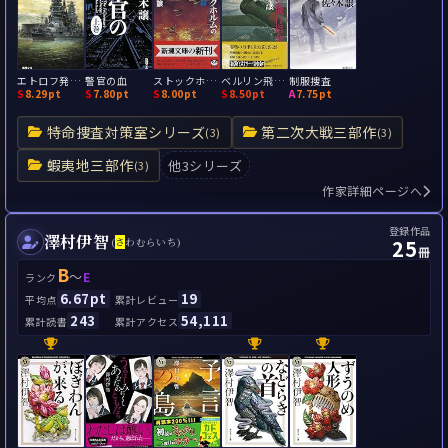
エトロフ発緊急電
警官の血
ストックホルムの密使
ベルリン飛行指令
制服捜査
S
8.29pt
S
7.80pt
S
8.00pt
S
8.50pt
A
7.75pt
特命捜査対策室シリーズ
第二次大戦三部作
(3)
(3)
蝦夷地三部作
他3シリーズ
(3)
作家詳細ページへ
登録作品
澤村伊智
25
(
さ
わむらいち)
冊
B
～
E
ランク
6.67pt
19
平均点
累計レビュー
243
54,111
累計読書
累計アクセス