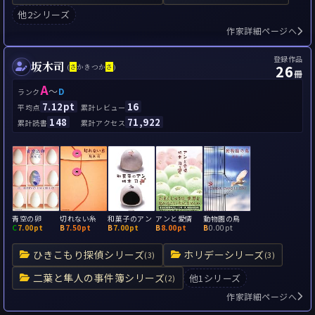
他2シリーズ
作家詳細ページへ
登録作品
坂木司
26
(
さ
かきつか
さ
)
冊
A
～
D
ランク
7.12pt
16
平均点
累計レビュー
148
71,922
累計読書
累計アクセス
青空の卵
切れない糸
和菓子のアン
アンと愛情
動物園の鳥
C
7.00pt
B
7.50pt
B
7.00pt
B
8.00pt
B
0.00pt
ひきこもり探偵シリーズ
ホリデーシリーズ
(3)
(3)
二葉と隼人の事件簿シリーズ
他1シリーズ
(2)
作家詳細ページへ