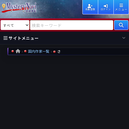
メニュー
会員登録
ログイン
検索対象
検索キーワード
サイトメニュー
国内作家一覧
さ
HOME
国内
海外
新着
新刊
作家
作家
レビュー
情報
国内
海外
受賞
新刊
ランキング
ランキング
作品
文庫
本日話題
情報
シリーズ
新刊
作品
まとめ
作品
高評価
近況話題
タグ
ランダム表示
要望
作品
一覧