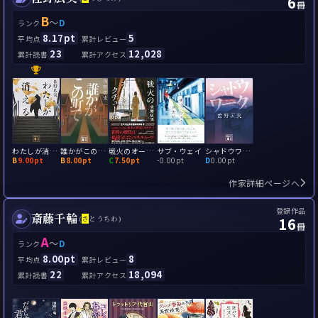
6
冊
B
～
D
ランク
8.17pt
5
平均点
累計レビュー
23
12,028
累計読書
累計アクセス
わたしが消える
誰かがこの町で
戦火のオートクチュール
サブ・ウェイ
シャドウワーク
B
9.00pt
B
8.00pt
C
7.50pt
-
0.00pt
D
0.00pt
作家詳細ページへ
登録作品
斎藤千輪
16
(
さ
とうちわ)
冊
A
～
D
ランク
8.00pt
8
平均点
累計レビュー
22
18,094
累計読書
累計アクセス