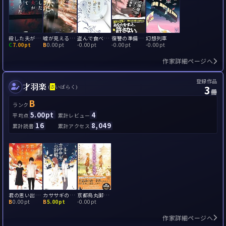
殺した夫が帰ってきました
嘘が見える僕は、素直な君に恋をした
盗んで食べて吐いても
復讐の準備が整いました
幻想列車
C
7.00pt
B
0.00pt
-
0.00pt
-
0.00pt
-
0.00pt
作家詳細ページへ
登録作品
才羽楽
3
(
さ
いばらく)
冊
B
ランク
5.00pt
4
平均点
累計レビュー
16
8,049
累計読書
累計アクセス
君の思い出が消えたとしても
カササギの計略
京都烏丸御池の名探偵 僕が謎を解く理由
B
0.00pt
B
5.00pt
-
0.00pt
作家詳細ページへ