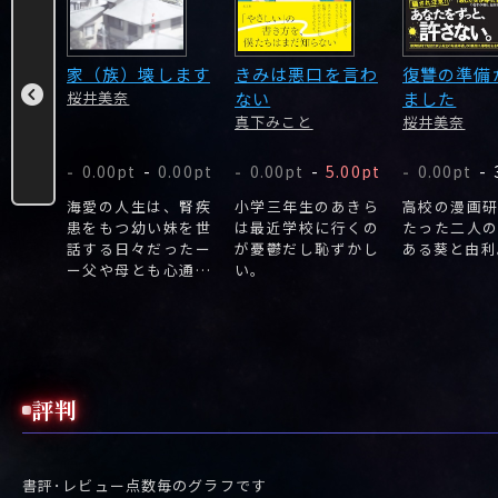
り
家（族）壊します
きみは悪口を言わ
復讐の準備
桜井美奈
ない
ました
真下みこと
桜井美奈
0.00pt
-
0.00pt
0.00pt
-
5.00pt
0.00pt
-
-
-
-
.35pt
のクジラ
海愛の人生は、腎疾
小学三年生のあきら
高校の漫画
賞受賞
患をもつ幼い妹を世
は最近学校に行くの
たった二人
のこ最
話する日々だったー
が憂鬱だし恥ずかし
ある葵と由利
う夜ー
ー父や母とも心通わ
い。
小さな
ず、家族に縛られて
学生の
自身の再就職もまま
生隆之
ならず、芽生えたの
うもな
はすべて壊れてしま
い込ま
えばよいという思
罪を隠
い。
評判
書評･レビュー点数毎のグラフです