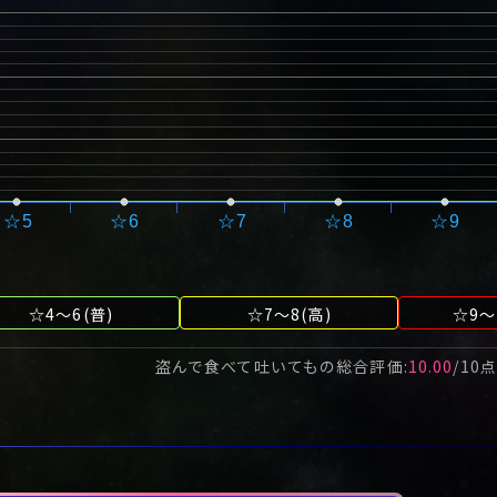
☆5
☆6
☆7
☆8
☆9
☆4～6(普)
☆7～8(高)
☆9～
盗んで食べて吐いても
の総合評価:
10.00
/
10
点