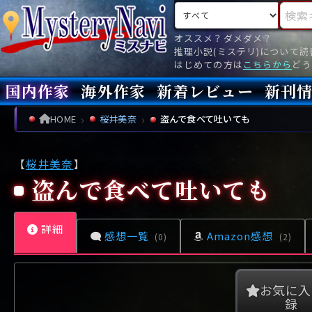
検索対象
検索キ
オススメ？ダメダメ？
推理小説(ミステリ)について
はじめての方は
こちらから
どう
国内作家
海外作家
新着レビュー
新刊
新刊
文庫
新刊
今月(
先月(
先々月
あ行
あ
い
ア行
う
ア
え
イ
お
ウ
エ
オ
HOME
桜井美奈
盗んで食べて吐いても
か行
か
き
カ行
く
カ
け
キ
こ
ク
ケ
コ
【
桜井美奈
】
さ行
さ
し
サ行
す
サ
せ
シ
そ
ス
セ
ソ
盗んで食べて吐いても
た行
た
ち
タ行
つ
タ
て
チ
と
ツ
テ
ト
詳細
な行
な
に
ナ行
ぬ
ナ
ね
ニ
の
ヌ
ネ
ノ
感想一覧
Amazon感想
(0)
(2)
は行
は
ひ
ハ行
ふ
ハ
へ
ヒ
ほ
フ
ヘ
ホ
ま行
ま
み
マ行
む
マ
め
ミ
も
ム
メ
モ
お気に入
録