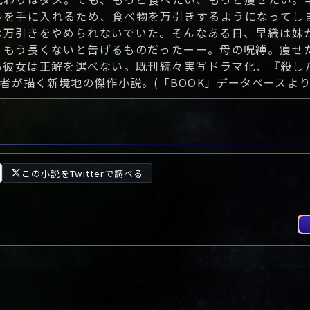
料を手に入れるため、食べ物を万引きするようになってし
は万引きをやめられないでいた。そんなある日、早織は妹
、もう長くないと告げるものだったーー。母の呪縛。痩せ
も彼女は正解を選べない。既刊続々実写ドラマ化、『殺し
が描く新境地の傑作小説。(「BOOK」データベースより
この小説をTwitterで調べる