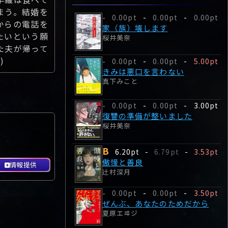
まう。結婚を
0.00pt
-
0.00pt
-
0.00pt
-
からの電話を
家（族）壊します
たいという願
桜井美奈
た夫が帰って
)
0.00pt
-
0.00pt
-
5.00pt
-
きみは悪口を言わない
真下みこと
0.00pt
-
0.00pt
-
3.00pt
-
復讐の準備が整いました
桜井美奈
B
6.20pt
-
6.79pt
-
3.53pt
傲慢と善良
情報提供
辻村深月
0.00pt
-
0.00pt
-
3.50pt
-
ぜんぶ、あなたのためだから
夏原エヰジ