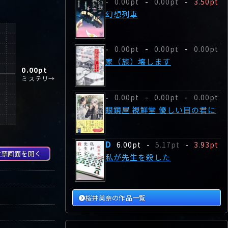
0.00pt
-
0.00pt
-
3.50pt
-
幻想列車
0.00pt
-
0.00pt
-
0.00pt
-
家（族）壊します
0.00
pt
ミステリ→
0.00pt
-
0.00pt
-
0.00pt
-
眼鏡屋 視鮮堂 優しい目の君に
D
6.00pt
-
5.17pt
-
3.93pt
投票画面を開く
私が先生を殺した
桜井美奈の作品一覧