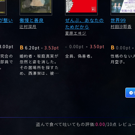
が整い
傲慢と善良
ぜんぶ、あなたの
世界99
辻村深月
ためだから
村田沙耶香
夏原エヰジ
B
B
3.00pt
0.00pt
-
3.50pt
-
6.20pt
-
3.53pt
0.00pt
-
研究会の
婚約者・坂庭真実が
全員、偽善者。
性格のない
の部員で
忽然と姿を消した。
月空子。
。
その居場所を探すた
め、西澤架は、彼女
の「過去」と向き合
うことになる。
盗んで食べて吐いても
の評価:
0.00
/
10
点 レビュ