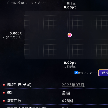
自由に投票してください!!
↑現実的
0.00
pt
0.00
pt
←非ミステリ
0.00
pt
↓幻想的
大きいチャート
2025年07月
初版刊行(参考)
種別
長編
428回
閲覧回数