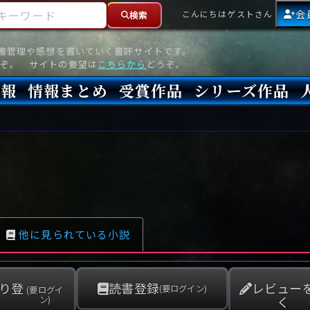
ーワード
会
こんにちはゲストさん
検索
読書管理や感想を書いていく書評サイトです。
ぞ。 サイトの要望は
こちらから
どうぞ。
情報
情報まとめ
受賞作品
シリーズ作品
情報
新刊
高評価
8月)発売
7月)発売
(6月)発売
『本格ミステリベスト』2026年版
『本格ミステリベスト』(海外)
『このミステリーがすごい!』2026年版
『このミステリーがすごい!』(海外)
『ミステリが読みたい!』2026年版
『ミステリが読みたい!』(海外)
『週刊文春ミステリーベスト10』2025年版
『週刊文春ミステリーベスト10』(海外)
本格ミステリ・エターナル300
本格ミステリ・ディケイド300
本格ミステリ・クロニクル300
ミステリー・リーグ
東西ミステリーベスト100 2012年版(国内)
東西ミステリーベスト100 2012年版(海外)
日本推理作家協会賞
本格ミステリ大賞
鮎川哲也賞
横溝正史ミステリ大賞
江戸川乱歩賞
メフィスト賞
『このミステリーがすごい!』大賞
アンソニー賞(長編賞)
エドガー賞(MWA賞)
ゴールド・ダガー賞(CWA賞)
バリー賞(長編賞)
ガラスの鍵賞
その他をもっとみる
その他をもっとみる
他に見られている小説
り登
読書登録
レビュー
(要ログイン)
(要ログイ
く
ン)