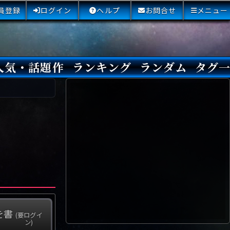
員登録
ログイン
ヘルプ
お問合せ
メニュー
人気・話題作
ランキング
ランダム
タグ
本日
3日間
今週
今月
最近閲覧された小説
国内総合ランキング
海外総合ランキング
Amazon国内作品高評価
Amazon海外作品高評価
国内作品高評価
海外作品高評価
閲覧回数
オススメ投票回数
読書した人が多い小説
サイトランク
Sランク
Aランク
Bランク
Cランク
Dランク
Eランク
Fランク
初心者におすすめ
クローズド・サー
本格ミステリ
青春ミステリ
学園ミステリ
日常の謎
SFミステリ
倒叙ミステリ
警察小説
映画化
ドラマ化
その他をもっとみ
を書
(要ログイ
ン)