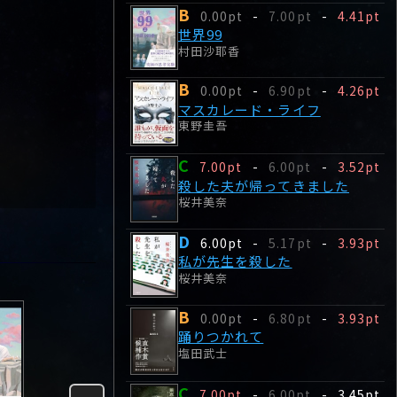
B
0.00pt
-
7.00pt
-
4.41pt
世界99
村田沙耶香
B
0.00pt
-
6.90pt
-
4.26pt
マスカレード・ライフ
東野圭吾
C
7.00pt
-
6.00pt
-
3.52pt
殺した夫が帰ってきました
桜井美奈
D
6.00pt
-
5.17pt
-
3.93pt
私が先生を殺した
桜井美奈
B
0.00pt
-
6.80pt
-
3.93pt
踊りつかれて
塩田武士
C
7.00pt
-
6.00pt
-
3.45pt