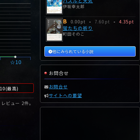
パズルと天気
伊坂幸太郎
B
0.00pt
-
7.60pt
-
4.35pt
蛍たちの祈り
町田そのこ
他にみられている小説
☆10
お問合せ
お問合せ
10(最高)
サイトへの要望
 レビュー
2
件。