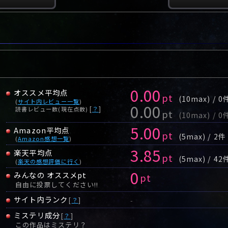
0.00
オススメ平均点
pt
(10max) / 0
(
サイト内レビュー一覧
)
0.00
[
？
]
読書レビュー数(現在点数)
pt
(10max) / 0
5.00
Amazon平均点
pt
(5max) / 2件
(
Amazon感想一覧
)
3.85
楽天平均点
pt
(5max) / 42
(
楽天の感想評価に行く
)
0
みんなの オススメpt
pt
自由に投票してください!!
サイト内ランク
[
？
]
-
ミステリ成分
[
？
]
この作品はミステリ？