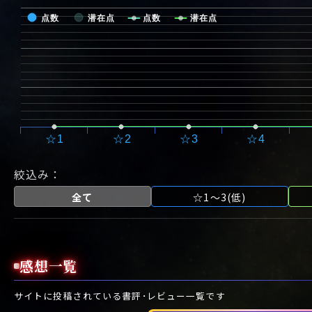
点数
潜在点
点数
潜在点
☆1
☆2
☆3
☆4
絞込み：
全て
☆1～3(低)
感想一覧
サイトに投稿されている書評･レビュー一覧です