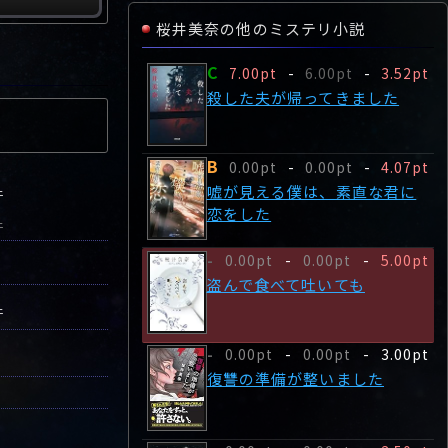
桜井美奈の他のミステリ小説
C
7.00pt
-
6.00pt
-
3.52pt
殺した夫が帰ってきました
B
0.00pt
-
0.00pt
-
4.07pt
嘘が見える僕は、素直な君に
件
恋をした
件
0.00pt
-
0.00pt
-
5.00pt
-
盗んで食べて吐いても
件
0.00pt
-
0.00pt
-
3.00pt
-
復讐の準備が整いました