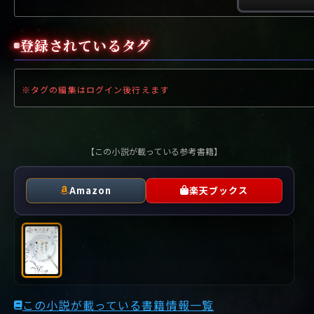
や行
や
ヤ行
ゆ
ヤ
よ
ユ
ヨ
ら行
ら
り
ラ行
る
ラ
れ
リ
ろ
ル
レ
ロ
登録されているタグ
わ行
わ
ワ行
ワ
※タグの編集はログイン後行えます
【この小説が載っている参考書籍】
Amazon
楽天ブックス
この小説が載っている書籍情報一覧