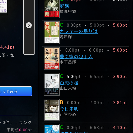
家族
葉真中顕
マスカレード・ラ
殺した夫が帰って
私が先生
C
0.00pt
-
5.00pt
-
5.00pt
イフ
きました
桜井美奈
カフェーの帰り道
東野圭吾
桜井美奈
嶋津輝
B
C
D
4.41pt
0.00pt
-
4.26pt
7.00pt
-
3.52pt
6.00pt
0.00pt
-
0.00pt
-
5.00pt
-
人間・如
ホテル・コルテシア
やっと手にした理想
私は“善人
豊臣家の包丁人
東京で開催されるこ
の生活だったの
とも“悪人
木下昌輝
とになった、『日本
に……都内のアパレ
え……あそ
推理小説新人賞』の
ルメーカーに勤務す
いない?」
C
5.00pt
-
6.55pt
-
3.90pt
選考会。
る鈴倉茉菜。
白魔の檻
山口未桜
もっとみる
B
0.00pt
-
7.00pt
-
3.81pt
今日未明
辻堂ゆめ
ー
0
件。
ランク
-
C
0.00pt
-
6.63pt
-
4.10pt
平均点
0.00
pt