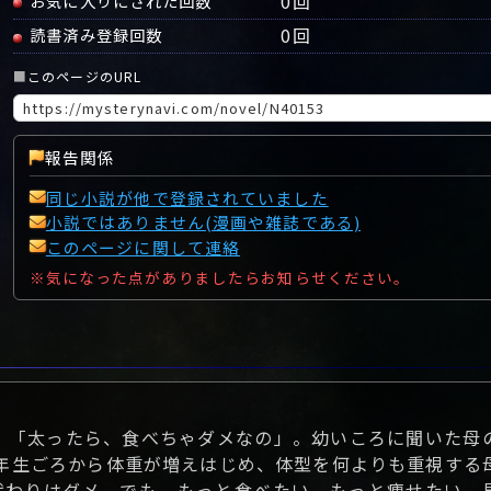
0
回
お気に入りにされた回数
0
回
読書済み登録回数
■
このページのURL
報告関係
同じ小説が他で登録されていました
小説ではありません(漫画や雑誌である)
このページに関して連絡
※気になった点がありましたらお知らせください。
 「太ったら、食べちゃダメなの」。幼いころに聞いた母
年生ごろから体重が増えはじめ、体型を何よりも重視する
代わりはダメ。でも、もっと食べたい、もっと痩せたい。