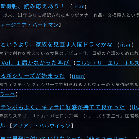
に新機軸、読み応えあり！
(
iisan
)
ヴァージニア・ハートマン
】
ーというより、家族を見直す人間ドラマかな
(
iisan
)
Vol．1 届かなかった叫び
【
ヨルン・リーエル・ホル
る新シリーズが始まった
(
iisan
)
ラーベ
】
りテンポもよく、キャラに好感が持てて良かった
(
ii
ル
【
アリアナ・ハルウィッツ
】
狂気の暴発に付いていけなかった（非ミステリー）
(