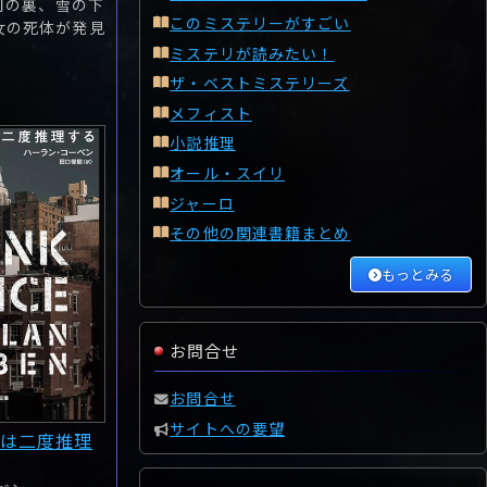
祠の裏、雪の下
このミステリーがすごい
女の死体が発見
ミステリが読みたい！
ザ・ベストミステリーズ
メフィスト
小説推理
オール・スイリ
ジャーロ
その他の関連書籍まとめ
もっとみる
お問合せ
お問合せ
サイトへの要望
は二度推理