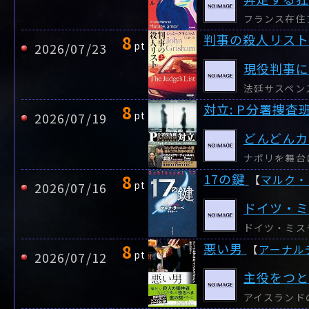
8
判事の殺人リスト
pt
2026/07/23
現役判事
8
対立: P分署捜査
pt
2026/07/19
どんどんカ
8
17の鍵
【
マルク・
pt
2026/07/16
ドイツ・
8
悪い男
【
アーナル
pt
2026/07/12
主役をつ