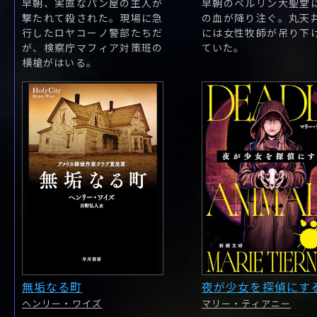
早朝、実直なパン屋の主人が
早朝のベルリン大聖堂
撃たれて殺された。現場に急
の血が降り注ぐ。丸天
行したロヤコーノ警部たちだ
には女性牧師が吊り下
が、検察庁マフィア対策班の
ていた。
横槍がはいる。
無垢なる町
夜が少女を探偵にす
ヘンリー・ワイズ
マリー・ティアニー