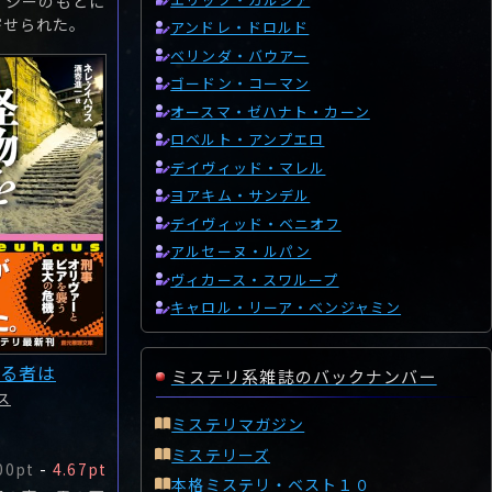
イシーのもとに
寄せられた。
アンドレ・ドロルド
ベリンダ・バウアー
ゴードン・コーマン
オースマ・ゼハナト・カーン
ロベルト・アンプエロ
デイヴィッド・マレル
ヨアキム・サンデル
デイヴィッド・ベニオフ
アルセーヌ・ルパン
ヴィカース・スワループ
キャロル・リーア・ベンジャミン
る者は
ミステリ系雑誌のバックナンバー
ス
ミステリマガジン
ミステリーズ
00pt
-
4.67pt
本格ミステリ・ベスト１０