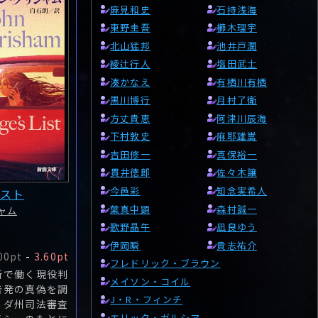
麻見和史
石持浅海
東野圭吾
櫛木理宇
北山猛邦
池井戸潤
綾辻行人
塩田武士
湊かなえ
有栖川有栖
黒川博行
月村了衛
方丈貴恵
阿津川辰海
下村敦史
麻耶雄嵩
吉田修一
真保裕一
貫井徳郎
佐々木譲
今邑彩
知念実希人
スト
葉真中顕
森村誠一
ャム
歌野晶午
凪良ゆう
伊岡瞬
貴志祐介
00pt
-
3.60pt
フレドリック・ブラウン
所で働く現役判
メイソン・コイル
告発の真偽を調
J・R・フィンチ
リダ州司法審査
エリック・ガルシア