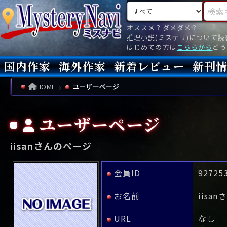
検索対象
検索キ
オススメ？ダメダメ？
推理小説(ミステリ)について
はじめての方は
こちらから
どう
国内作家
海外作家
新着レビュー
新刊
新刊
文庫
新刊
今月(
先月(
先々月
あ行
あ
い
ア行
う
ア
え
イ
お
ウ
エ
オ
HOME
ユーザーページ
か行
か
き
カ行
く
カ
け
キ
こ
ク
ケ
コ
ユーザーページ
さ行
さ
し
サ行
す
サ
せ
シ
そ
ス
セ
ソ
iisanさんのページ
た行
た
ち
タ行
つ
タ
て
チ
と
ツ
テ
ト
な行
な
に
ナ行
ぬ
ナ
ね
ニ
の
ヌ
ネ
ノ
会員ID
92725
は行
は
ひ
ハ行
ふ
ハ
へ
ヒ
ほ
フ
ヘ
ホ
お名前
iisan
ま行
ま
み
マ行
む
マ
め
ミ
も
ム
メ
モ
URL
なし