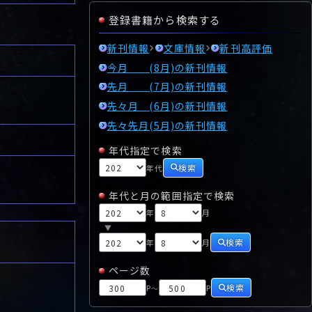
登録書籍から検索する
新刊情報
文庫情報
新刊高評価
今月 (8月)の新刊情報
先月 (7月)の新刊情報
先々月 (6月)の新刊情報
先々先月(5月)の新刊情報
年代指定で検索
検索
年代
年代と月の範囲指定で検索
年
月
▼
検索
年
月
ページ数
検索
P
P
～