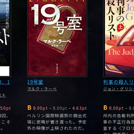
l．1
19号室
判事の殺人リ
マルク・ラーベ
ジョン・グリシ
スト
B
B
.50pt
8.00pt
-
8.00pt
-
4.63pt
8.00pt
-
8.
役囚、
ベルリン国際映画祭の開会式
州内の各裁判
うこそ
場に悲鳴が響き渡った。予定
事の不正行為
へ。
外の映像が上映されたのだ。
査する〈フロ