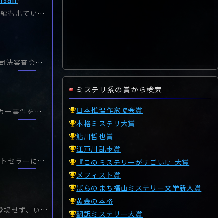
フランス在住アルゼンチン女性作家のデビュー作。映画化されるほどの人気で続編も出ているらしいが、自分には良さが分からなかった。フランスの田舎町に移住した若い夫婦。男の子が生まれたのだが、妻は「母であること。妻であること」に馴染めず、精神的均衡を崩し、狂気的な想念が爆走し始める。夫も息子も愛してるのに死んでもらいたい。そんなホラーな現実とも夢想とも区別できない叫びがパワフルに紙面にほと走る。ジェンダーや社会的背景を抜きにしても、自分には馴染めない世界だった。
)
法廷サスペンスの第一人者・グリシャムの新作（2021年。翻訳版は2026年）。司法審査会調査官という大した捜査権限がない職員が、現役判事が連続殺人として告発された事件の謎を解く、新趣向のミステリー・サスペンスである。フロリダ州司法審査会のベテラン調査官・レイシーは匿名電話を受け、仕方なく面会した女性ににわかには信じがたい告発を告げられる。ジェリと名乗った女性は大学教授で、22年前に父親を殺害されたのだが、その犯人を突き止めたという。しかも犯人は父親以外にも複数の殺人を犯しながら、捜査の網をかい潜って逃げおおせているという。まさかの話に仰天したレイシーだが、ジェリの熱意と推しの強さに降参し、持てる範囲の権限を使った調査に乗り出さざるを得なくなった。逮捕権すらない身分で狡猾で用意周到な犯人を追い詰めることができるのか？なんといっても、判事がシリアルキラーという度肝を抜く設定だけでミステリー・サスペンスとしては成功したと言える。さらに20年以上を掛けて犯人を探し出した告発者・ジェリの狂気とも言える熱意が恐ろしい。犯人のキャラクターが圧倒的で、他の要素は全て付け足しに思えた。ノワール、サイコ・サスペンスとP.I.的調査ミステリーの両方を備えた一級品のエンタメ作品であり、多くの人を満足させること間違いなし！ オススメする。
ミステリ系の賞から検索
日本推理作家協会賞
ナポリを舞台にした人気警察シリーズの第5作。パン屋殺害事件と奇妙なストーカー事件を「ろくでなし刑事」たちが素晴らしい捜査力で解決する警察集団捜査小説である。街の住民から愛されている実直なパン職人のグラナートが店の裏で射殺された。現場に駆けつけたP分署のロヤコーノとロマーノはろくに捜査が出来ないうちに、スター検察官・ブッファルディ率いるマフィア対策班に主導権を奪われてしまった。最近、グラナートがマフィアの犯罪を目撃した証言を撤回するという因縁があり、マフィアが口封じしたというのがブッファルディの主張だった。しかし、現場の状況からマフィアの犯行ではないと確信するロヤコーノはマフィア対策班に対抗し、独自の捜査を決意する…。パン屋殺しをメインに、サブとして冴えない外見の若いカップルが訴えてきた奇妙なストーカー事件が並行して展開される。二つの事案に対するP分署の面々の鋭い捜査、息のあったチームワークは、まるで87分署を見るようで一作ごとに成長するメンバーが有能な頼もしい警察官に見えてくる。同時に、各人が抱える人生のあれこれもさまざまな変化をみせ、人間ドラマとして味わい深くなっているのもシリーズならでは読みどころだ。本国では11作目まで刊行され、連続テレビドラマ放送も始まったという。次作が待ち遠しい。
本格ミステリ大賞
鮎川哲也賞
江戸川乱歩賞
ドイツ・ミステリー界の新星、マルク・ラーべの日本デビュー作。ドイツでベストセラーになった全4部作の第1作で、組織からはみ出した刑事がサイコパスを追い詰める警察ミステリーである。ベルリン大聖堂の丸天井から女性牧師が吊り下げられていた。捜査に臨場したベルリン州刑事局刑事のトムは死体の首にかけられた鍵に衝撃を受ける。それは19年前、トムが少年時代に川で発見した死体のそばにあった、17という数字が刻まれた鍵と同じものに見えた。その鍵は当時10歳だった妹のヴィオーラが行方不明になった時に持ち出したままで、それがなぜ、今頃出現したのか？ 鍵の謎を追うトムの捜査は19年前から続いている深い闇に迷い込んでしまうのだった。主人公のトムは組織になじまない一匹狼でルールも倫理も無視してひたすらターゲットを追い詰める猟犬タイプ。相棒となる臨床心理士のジータは冷静沈着、度胸十分なクールビューティ。警察ミステリーにはよくあるタイプのバディものである。犯行の動機、犯罪の構成要素はサイコ・キラー色が濃く、しかも刑事・トム自体が常に妹の幻影を纏っているサイコ気質とあって、ストーリー展開を把握するのに時間がかかる。事件の舞台は壁崩壊前後のベルリンで、東ドイツ時代の組織が登場するのも味がある。警察ミステリーの宝庫、ドイツ・ミステリーの中でも出色の快作。残りのシリーズ3作が気になる新シリーズの登場である。
『このミステリーがすごい!』大賞
メフィスト賞
ばらのまち福山ミステリー文学新人賞
黄金の本格
アイスランドの捜査官「エーレンデュル」シリーズの第7作。エーレンデュルは登場せず、いつもは脇役の女性警官・エリンボルクが主役になった謎解き警察ミステリーである。レイプ・ドラッグを飲ませて自宅に連れ込んで強姦を繰り返していた若い男・ルノルフルが自宅で殺害された。鋭い刃物で喉を掻き切られ床を血染めにして倒れた男は女性のTシャツを身につけ、その口には大量のレイプ・ドラッグが詰め込まれていた。現場に残されていたスカーフには微かにインド料理のスパイスの香りが残っていた。エーレンデュル不在で捜査の中心を担うエリンボルクは数少ない証言を拾い集め、関係者に尋問を重ね、ルノルフルの人間像を明らかにしていく。そして辿り着いた真相は…。ずっと脇役を通してきたエリンボルクが主役で、これまでさほど言及されなかった彼女の家庭が取り上げられ、その家族生活が描写されるのが面白かった。もちろん事件の謎解きはオーソドックスで破綻がなく、納得できる結末を迎える。シリーズ愛読者には新鮮なインパクトがあり、未読の方が読んでも違和感がなく、どなたにも安心してオススメできる警察ミステリーの傑作である。
翻訳ミステリー大賞