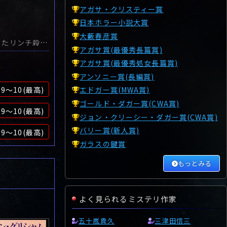
アガサ・クリスティー賞
日本ホラー小説大賞
大藪春彦賞
大人気警察小説「オリヴァー＆ピア」シリーズ第11作。少女誘拐殺害と犬を使ったリンチ殺人の二つの事件の裏に潜む組織犯罪を解き明かす、フーダニット、ワイダニットの傑作ミステリーである。クリスマスを控えた日、16歳のラリッサが行方不明になり、翌朝、雪に埋もれた遺体で発見された。DNA検査で浮かび上がったのが前科があり、移民申請中のアフガニスタン人の青年・マハムーディで、ラリッサが行方不明になる直前に一緒にいるところを目撃されていた。警察は重要参考人として事情聴取しようとしたのだが、マハムーディが姿を消してしまった。しかも、容疑者が移民申請中の前科持ちであるとの情報が漏れ、事件は政治問題化し、世間に反移民・ヘイトの嵐が巻き起こった。数日後、森から飛び出した男性が車に撥ねられて死亡する事故がり奇妙なことに被害者は真冬に裸足で、首には大型動物に噛まれた跡があった…。少女誘拐、リンチ殺人だけでも立派な物語になりそうだが、二つの事件の捜査が重なり、絡み合ったところから物語は極めて複雑に展開し、政治と社会を揺るがしただけでなく、結束が固いオリヴァーのチームや警察にも深刻なダメージを与えることになる。いつも通り、捜査のプロセスに説得力があるので長いストーリーも読み進めやすい。やたらと多い登場人物もキャラの書き分けがしっかりしているので混乱することが少ない。最後の真相解明がちょっと「何、これ？」ではあるものの、まあ納得できる。さらにシリーズならではのいつものメンバーのやり取り、それぞれの家庭の事情などに大きな変化があり、これまたシリーズ読者を喜ばせる。本作も期待以上の素晴らしいミステリーであり、警察小説、現代社会ミステリーのファンならどなたにもオススメしたい。
アガサ賞(最優秀長篇賞)
アガサ賞(最優秀処女長篇賞)
アンソニー賞(長編賞)
9～10(最高)
エドガー賞(MWA賞)
ゴールド・ダガー賞(CWA賞)
9～10(最高)
ジョン・クリーシー・ダガー賞(CWA賞)
バリー賞(新人賞)
9～10(最高)
ガラスの鍵賞
もっとみる
よく見られるミステリ作家
五十嵐貴久
三津田信三