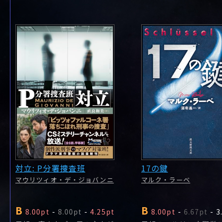
対立: P分署捜査班
17の鍵
マウリツィオ・デ・ジョバンニ
マルク・ラーベ
B
B
8.00pt
-
8.00pt
-
4.25pt
8.00pt
-
6.67pt
-
3