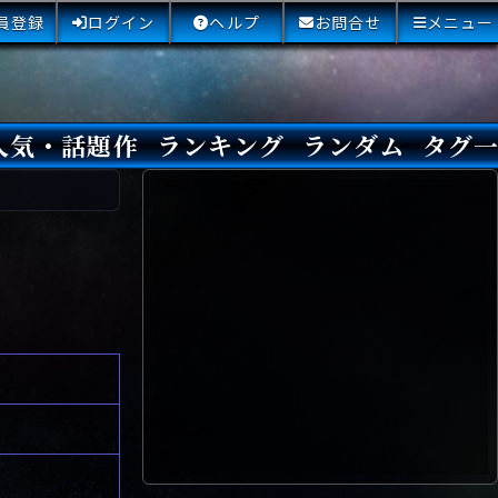
員登録
ログイン
ヘルプ
お問合せ
メニュー
人気・話題作
ランキング
ランダム
タグ
本日
3日間
今週
今月
最近閲覧された小説
国内総合ランキング
海外総合ランキング
Amazon国内作品高評価
Amazon海外作品高評価
国内作品高評価
海外作品高評価
閲覧回数
オススメ投票回数
読書した人が多い小説
サイトランク
Sランク
Aランク
Bランク
Cランク
Dランク
Eランク
Fランク
初心者におすすめ
クローズド・サー
本格ミステリ
青春ミステリ
学園ミステリ
日常の謎
SFミステリ
倒叙ミステリ
警察小説
映画化
ドラマ化
その他をもっとみ