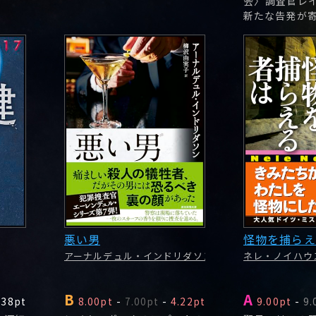
会〉調査官レ
新たな告発が
悪い男
怪物を捕らえ
アーナルデュル・インドリダソン
ネレ・ノイハウ
B
A
.38pt
8.00pt
-
7.00pt
-
4.22pt
9.00pt
-
9.