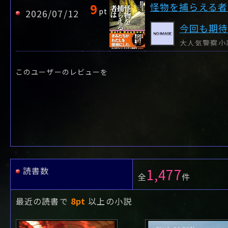
9
怪物を捕らえる者
pt
2026/07/12
今回も期
このユーザーのレビューを
読書数
1,477
全
件
最近の読書で
8pt
以上の小説