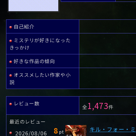
や行
や
ヤ行
ゆ
ヤ
よ
ユ
ヨ
ら行
ら
り
ラ行
る
ラ
れ
リ
ろ
ル
レ
ロ
わ行
わ
ワ行
ワ
自己紹介
ミステリが好きになった
きっかけ
好きな作品の傾向
オススメしたい作家や小
説
レビュー数
1,473
全
件
最近のレビュー
8
キル・フォー・ミ
pt
2026/08/06