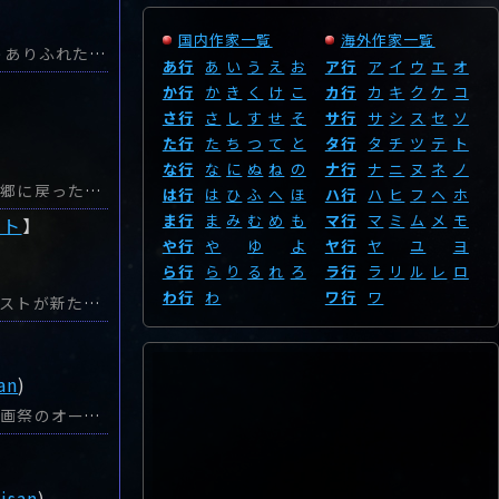
国内作家一覧
海外作家一覧
「弁護士の血」以来、11年ぶりに邦訳されたキャヴァナー作品。交換殺人というありふれた設定に新機軸を導入した傑作サスペンスである。一人娘を誘拐殺人され、それに責任を感じたた夫まで自殺で失ったアマンダは、有力容疑者でありながら金と権力で法の裁きを免れたウォレスに復讐を試みるも失敗。それでも諦めきれず、グループセラピーで出会った同じような経験を持つナオミに交換殺人を持ちかける。ナオミは承諾し、お互いにチャンスを窺ううちに、ナオミから「ウォレスを殺した」と告げられた。アマンダは約束を守るため、ナオミに依頼されたクウィンを殺害しようとする。不動産業に勤務するルースは夫が留守にした夜、暴漢に襲われ瀕死の重傷を負い、その恐怖から夫と共にホテルに閉じこもっていたのだが、気晴らしに出たレストランで犯人を目撃しパニックになる。二人の女性がそれぞれの復讐を果たす二つのエピソードが交互に展開し、どんどんサスペンスが高まっていく。さらに途中から誰が正義で、誰が騙しているのかが錯綜し、謎は深まっていく。名作「見知らぬ乗客」へのオマージュであり、それを越えるサスペンスを生み出した大傑作。交換殺人ものの新たな地平を開く作品として、多くのミステリー、サスペンスファンにオススメしたい。
あ行
あ
い
う
え
お
ア行
ア
イ
ウ
エ
オ
か行
か
き
く
け
こ
カ行
カ
キ
ク
ケ
コ
さ行
さ
し
す
せ
そ
サ行
サ
シ
ス
セ
ソ
た行
た
ち
つ
て
と
タ行
タ
チ
ツ
テ
ト
な行
な
に
ぬ
ね
の
ナ行
ナ
ニ
ヌ
ネ
ノ
美術学修士で大学で創作を教えている女性のデビュー作。母親の介護のために故郷に戻った鳥類画家が、ずっと心にわだかまっていた父親の死にまつわる謎を解き、家族の関係を変化させる物語である。スミソニアン博物館で鳥類画家として活躍していたロニは母が介護施設に入ったため、介護休暇を使ってふるさとのフロリダに戻らざるを得なくなる。2週間で戻るつもりだったのだが、母の荷物を片付けていて25年前に溺死した父親の死に不明瞭な点があることを示唆するメモを発見。漁業局の野生動物保護観察官でフロリダの湿地を知り尽くしていた父が溺死したことにかねてから疑問を抱いていたロニは実情を探ろうとする…。自殺したとされ、家族でも話題にすることを避けていた父の死。長年の疑問を解くためにロニが頼るのは関係者たちの証言のみ。捜査権限はなく、捜査の知識もないためロニの調査は遅々として進まない。事態の朧げな姿が見えるまでの展開がスロー過ぎてサスペンスはゼロ。ギクシャクする母親や歳の離れた弟、その妻との人間関係、父親コンプレックスが事細かく描写され、はっきり言って半ばまでは退屈。最後の真相究明もあまり説得力はない。ミステリーというより、家族とは何かを模索する女性の人間ドラマとして読むことをオススメする。
は行
は
ひ
ふ
へ
ほ
ハ行
ハ
ヒ
フ
ヘ
ホ
ま行
ま
み
む
め
も
マ行
マ
ミ
ム
メ
モ
スト
】
や行
や
ゆ
よ
ヤ行
ヤ
ユ
ヨ
ら行
ら
り
る
れ
ろ
ラ行
ラ
リ
ル
レ
ロ
わ行
わ
ワ行
ワ
日本では「警部ヴィスティング」シリーズで知られるノルウェーの人気作家ホルストが新たに若い作家と組んで発表した新シリーズの幕開け作。犯罪関連のポッドキャスターが15年前の少女失踪の謎を解くP.I.ミステリーである。ノルウェーの田舎町でポッドキャスト番組「クライムキャスト」を聞いていた地元紙の臨時記者・マチルデは、15年前に7歳の少女が行方不明になった事件に興味を引かれた。少女の死体は発見されなかったのだが、父親が逮捕され、服役中に自殺したという。番組は「次回の予告」を最後に更新されておらず、気になったマチルデは番組ホストのマルクスに問い合わせたのだが相手にされなかった。めげないマチルデは独自に調査を始め、判明したことをしつこくマルクスに報告して来た。煩わしく感じていたマルクスだったが、マチルデ山で遭難死したのをきっかけに自分でも調査を再開する。そこで情報を頼ったのが、3人を殺害した罪で服役中の実父・フランクだった…。警察ではない、ただのポッドキャスターが粘り強く関係者に聞き込みを続け真相に辿り着くまでがリアルで熱い。さらに父親の食ないキャラクターが、単なる探偵ものではない彩りを添えて味わい深い。謎解きの展開は論理的で分かりやすく、スイスイ読み進められる。事件は解決するのだが、主人公のマルクス、父親のフランクにまつわる謎は残されたままで、次回をお楽しみに。未解決事件に挑戦するのは「警部ヴィスティング」シリーズ同様だが、またひと味違うテイストで楽しめる。ヴィスティングのファンをはじめ、北欧ミステリーのファンにオススメする。
san
)
ドイツの人気警察ミステリー「トム・バビロン刑事」シリーズの第二作。国際映画祭のオープニングで上映されたスナッフ・フィルムにまつわる深い闇を手探りで解明するノワール・ミステリーである。ベルリン国際映画祭の開会式場で、若い女性が殺されるスナッフ・フィルムが上映された。しかも殺されたのは女優を目指すベルリン市長の娘であることが判明した。フィルムは目出し帽の男が持ち込み、映写技師を脅迫して上映させたという。誰が、何のために上映させたのか？ さらに、関係者の娘が誘拐される事件も発生し、捜査は混迷を深めて行く…。捜査を担当するのは、前作で相棒となったトムと臨床心理士のジータ。まだギクシャクしたところは残るものの、前回よりは息が合ったコンビとなり、バディものとして完成度が高くなっている。事件の謎を解く鍵はフィルムに写っていた19という数字で、そこにはジータの古傷に繋がる18年前の出来事が絡んでいたという、前作を彷彿させる構成だが、事件の背景も犯行動機も複雑かつ精緻になり、前作の数倍読み応えがあった。トムとジータだけでなく同僚のヨー・モルテン、上司のブルックマンもキャラがくっきりして存在感を発揮しているのも高評価できる。事件は解決しても、トムとジータの過去にまつわる謎は残されたままで、次作が待ち遠しい。警察ミステリーファンには絶対のオススメだ。
iisan
)