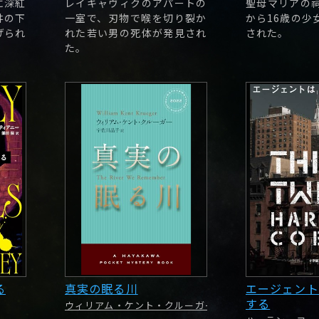
に深紅
レイキャヴィクのアパートの
聖母マリアの
井の下
一室で、刃物で喉を切り裂か
から16歳の少
げられ
れた若い男の死体が発見され
された。
た。
る
真実の眠る川
エージェント
する
ウィリアム・ケント・クルーガー