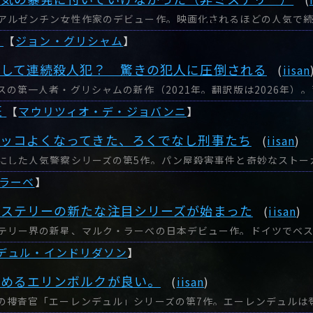
【
ジョン・グリシャム
】
にして連続殺人犯？ 驚きの犯人に圧倒される
(
iisan
班
【
マウリツィオ・デ・ジョバンニ
】
ッコよくなってきた、ろくでなし刑事たち
(
iisan
)
ラーベ
】
ミステリーの新たな注目シリーズが始まった
(
iisan
)
デュル・インドリダソン
】
とめるエリンボルクが良い。
(
iisan
)