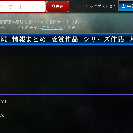
ーワード
会
こんにちはゲストさん
検索
読書管理や感想を書いていく書評サイトです。
ぞ。 サイトの要望は
こちらから
どうぞ。
情報
情報まとめ
受賞作品
シリーズ作品
情報
新刊
高評価
8月)発売
7月)発売
(6月)発売
『本格ミステリベスト』2026年版
『本格ミステリベスト』(海外)
『このミステリーがすごい!』2026年版
『このミステリーがすごい!』(海外)
『ミステリが読みたい!』2026年版
『ミステリが読みたい!』(海外)
『週刊文春ミステリーベスト10』2025年版
『週刊文春ミステリーベスト10』(海外)
本格ミステリ・エターナル300
本格ミステリ・ディケイド300
本格ミステリ・クロニクル300
ミステリー・リーグ
東西ミステリーベスト100 2012年版(国内)
東西ミステリーベスト100 2012年版(海外)
日本推理作家協会賞
本格ミステリ大賞
鮎川哲也賞
横溝正史ミステリ大賞
江戸川乱歩賞
メフィスト賞
『このミステリーがすごい!』大賞
アンソニー賞(長編賞)
エドガー賞(MWA賞)
ゴールド・ダガー賞(CWA賞)
バリー賞(長編賞)
ガラスの鍵賞
その他をもっとみる
その他をもっとみる
3Y1
さん