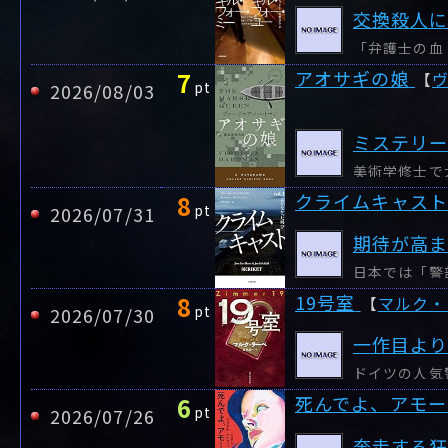
交換殺人
7
アオサギの娘
【
pt
2026/08/03
ミステリ
8
クライムキャスト 
pt
2026/07/31
期待が高ま
8
19号室
【
マルク・
pt
2026/07/30
一作目よ
6
死んでよ、アモー
pt
2026/07/26
奔走する