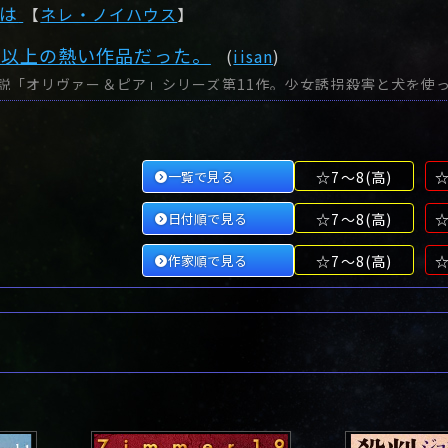
は
【
ネレ・ノイハウス
】
待以上の熱い作品だった。
(
iisan
)
一覧で見る
☆7～8(高)
☆
日付順で見る
☆7～8(高)
☆
作家順で見る
☆7～8(高)
☆