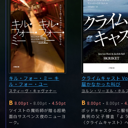
キル・フォー・ミー キ
クライムキャスト Vo
ル・フォー・ユー
届かなかった叫び
スティーヴ・キャヴァナー
ヨルン・リーエル・ホル
B
B
8.00pt
-
8.00pt
-
4.50pt
8.00pt
-
8.00pt
-
4
ツイストの魔術師が贈る超絶
ポッドキャスターと服
面白サスペンス夜のニューヨ
異例の父子捜査「よ
ーク。
〈クライムキャスト〉