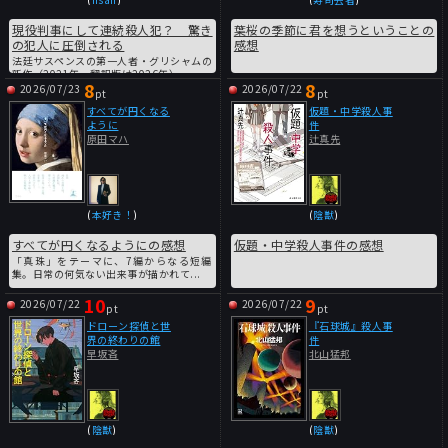
現役判事にして連続殺人犯？ 驚き
葉桜の季節に君を想うということの
の犯人に圧倒される
感想
法廷サスペンスの第一人者・グリシャムの
新作（2021年。翻訳版は2026年）。...
8
8
2026/07/23
2026/07/22
pt
pt
すべてが円くなる
仮題・中学殺人事
ように
件
原田マハ
辻真先
(
本好き！
)
(
陰獣
)
すべてが円くなるようにの感想
仮題・中学殺人事件の感想
「真珠」をテーマに、7編からなる短編
集。日常の何気ない出来事が描かれて...
10
9
2026/07/22
2026/07/22
pt
pt
ドローン探偵と世
『石球城』殺人事
界の終わりの館
件
早坂吝
北山猛邦
(
陰獣
)
(
陰獣
)