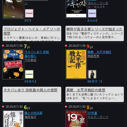
ー
ヨルン・リーエ
ル・ホルスト
(
HT
)
(
iisan
)
プロジェクト・ヘイル・メアリーの
期待が高まる新シリーズが始まった
感想
日本では「警部ヴィスティング」シリーズ
で知られるノルウェーの人気作家ホ...
ミステリー要素はないが、単純にSFとし
てとても楽しめた。グイグイ引き込ま...
7
9
2026/07/30
2026/07/30
pt
pt
ネタバレあり 双紋
異聞 太平洋戦記
島の殺人
柴田哲孝
下村敦史
(
ゆあち
)
(
本好き！
)
ネタバレあり 双紋島の殺人の感想
異聞 太平洋戦記の感想
あくまでも史実に基づいたフィクションで
はあるが、"私"によるインタビュー...
6
8
2026/07/30
2026/07/30
pt
pt
盤上の向日葵
19号室
柚月裕子
マルク・ラーベ