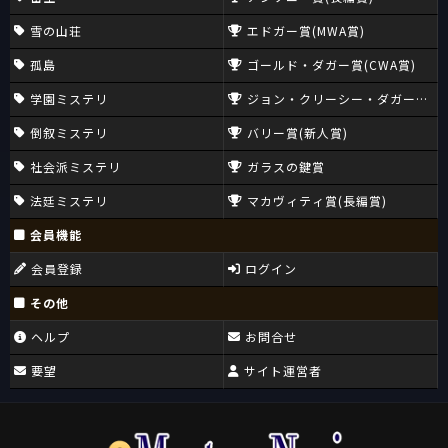
雪の山荘
エドガー賞(MWA賞)
孤島
ゴールド・ダガー賞(CWA賞)
学園ミステリ
ジョン・クリーシー・ダガー賞(CW
倒叙ミステリ
バリー賞(新人賞)
社会派ミステリ
ガラスの鍵賞
法廷ミステリ
マカヴィティ賞(長編賞)
会員機能
会員登録
ログイン
その他
ヘルプ
お問合せ
要望
サイト運営者