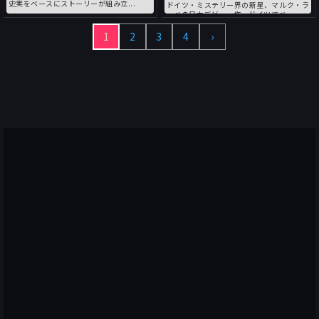
史実をベースにストーリーが組み立...
ドイツ・ミステリー界の新星、マルク・ラ
ーべの日本デビュー作。ドイツでベ...
1
2
3
4
›