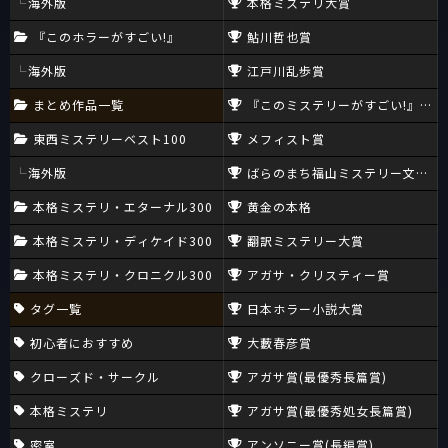
海外版
本格ミステリ大賞
『このホラーがすごい!』
鮎川哲也賞
海外版
江戸川乱歩賞
まとめ作品一覧
『このミステリーがすごい!』大賞
東西ミステリーベスト100
メフィスト賞
海外版
ばらのまち福山ミステリー文学新
本格ミステリ・エターナル300
黄金の本格
本格ミステリ・ディケイド300
翻訳ミステリー大賞
本格ミステリ・クロニクル300
アガサ・クリスティー賞
タグ一覧
日本ホラー小説大賞
初心者におすすめ
大藪春彦賞
クローズド・サークル
アガサ賞(最優秀長篇賞)
本格ミステリ
アガサ賞(最優秀処女長篇賞)
密室
アンソニー賞(長編賞)