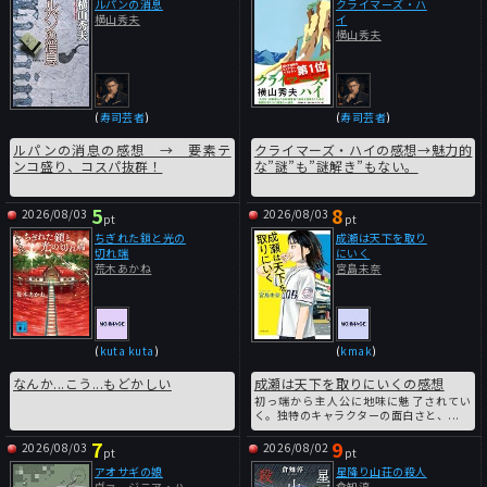
ルパンの消息
クライマーズ・ハ
横山秀夫
イ
横山秀夫
(
寿司芸者
)
(
寿司芸者
)
ルパンの消息の感想 → 要素テ
クライマーズ・ハイの感想→魅力的
ンコ盛り、コスパ抜群！
な”謎”も”謎解き”もない。
5
8
2026/08/03
2026/08/03
pt
pt
ちぎれた鎖と光の
成瀬は天下を取り
切れ端
にいく
荒木あかね
宮島未奈
(
kuta kuta
)
(
kmak
)
なんか...こう...もどかしい
成瀬は天下を取りにいくの感想
初っ端から主人公に地味に魅了されてい
く。独特のキャラクターの面白さと、...
7
9
2026/08/03
2026/08/02
pt
pt
アオサギの娘
星降り山荘の殺人
ヴァージニア・ハ
倉知淳