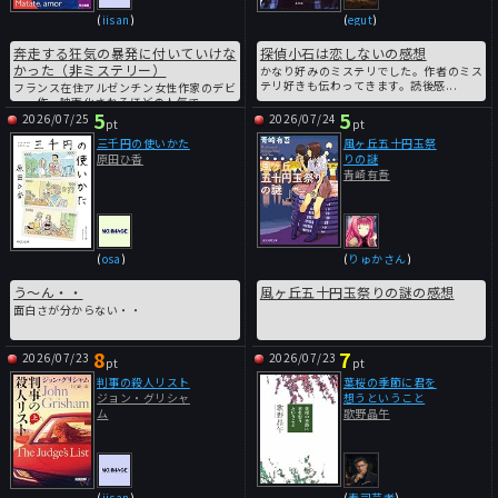
(
iisan
)
(
egut
)
奔走する狂気の暴発に付いていけな
探偵小石は恋しないの感想
かった（非ミステリー）
かなり好みのミステリでした。作者のミス
テリ好きも伝わってきます。読後感...
フランス在住アルゼンチン女性作家のデビ
ュー作。映画化されるほどの人気で...
5
5
2026/07/25
2026/07/24
pt
pt
三千円の使いかた
風ヶ丘五十円玉祭
原田ひ香
りの謎
青崎有吾
(
osa
)
(
りゅかさん
)
う～ん・・
風ヶ丘五十円玉祭りの謎の感想
面白さが分からない・・
8
7
2026/07/23
2026/07/23
pt
pt
判事の殺人リスト
葉桜の季節に君を
ジョン・グリシャ
想うということ
ム
歌野晶午
(
iisan
)
(
寿司芸者
)