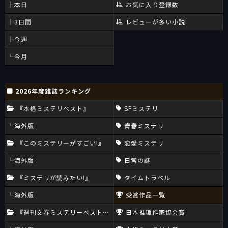
本日
お気に入り登録数
3日間
レビューが多い小説
今週
今月
2026年度雑誌ランキング
『本格ミステリベスト』
SFミステリ
海外版
青春ミステリ
『このミステリーがすごい!』
恋愛ミステリ
海外版
日常の謎
『ミステリが読みたい!』
タイムトラベル
海外版
受賞作品一覧
『週刊文春ミステリーベスト10』
日本推理作家協会賞