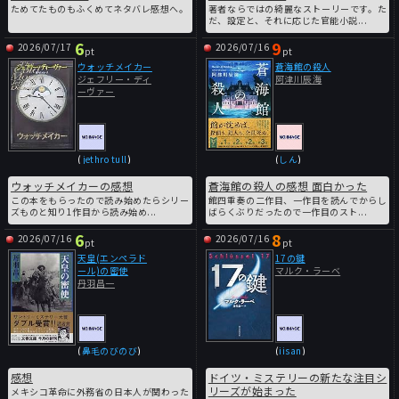
ためてたものもふくめてネタバレ感想へ。
著者ならではの綺麗なストーリーです。た
だ、設定と、それに応じた官能小説...
6
9
2026/07/17
2026/07/16
pt
pt
ウォッチメイカー
蒼海館の殺人
ジェフリー・ディ
阿津川辰海
ーヴァー
(
jethro tull
)
(
しん
)
ウォッチメイカーの感想
蒼海館の殺人の感想 面白かった
この本をもらったので読み始めたらシリー
館四重奏の二作目、一作目を読んでからし
ズものと知り1作目から読み始め...
ばらくぶりだったので一作目のスト...
6
8
2026/07/16
2026/07/16
pt
pt
天皇(エンペラド
17の鍵
ール)の密使
マルク・ラーベ
丹羽昌一
(
鼻毛のびのび
)
(
iisan
)
感想
ドイツ・ミステリーの新たな注目シ
リーズが始まった
メキシコ革命に外務省の日本人が関わった