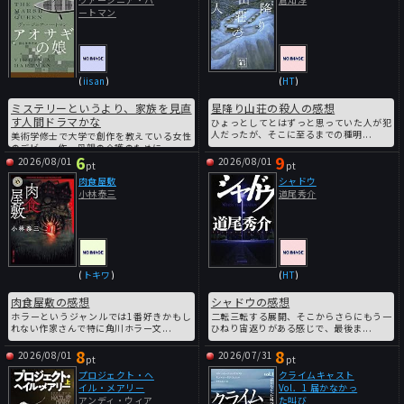
ートマン
(
iisan
)
(
HT
)
ミステリーというより、家族を見直
星降り山荘の殺人の感想
す人間ドラマかな
ひょっとしてとはずっと思っていた人が犯
人だったが、そこに至るまでの種明...
美術学修士で大学で創作を教えている女性
のデビュー作。母親の介護のために...
6
9
2026/08/01
2026/08/01
pt
pt
肉食屋敷
シャドウ
小林泰三
道尾秀介
(
トキワ
)
(
HT
)
肉食屋敷の感想
シャドウの感想
ホラーというジャンルでは1番好きかもし
二転三転する展開、そこからさらにもう一
れない作家さんで特に角川ホラー文...
ひねり宙返りがある感じで、最後ま...
8
8
2026/08/01
2026/07/31
pt
pt
プロジェクト・ヘ
クライムキャスト
イル・メアリー
Vol．1 届かなかっ
アンディ・ウィア
た叫び