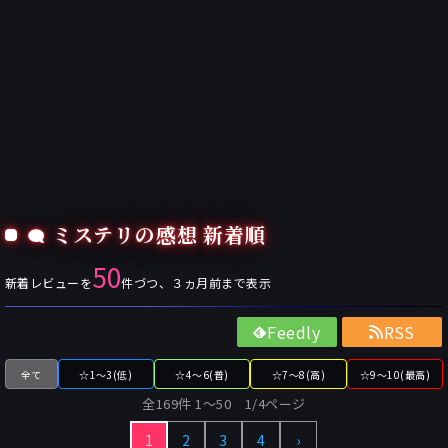
ミステリの感想 新着順
50
新着レビューを
件づつ、３ヵ月前まで表示
Feedly
RSS
全て
☆1～3(低)
☆4～6(普)
☆7～8(高)
☆9～10(最高)
全169件 1〜50 1/4ページ
1
2
3
4
›