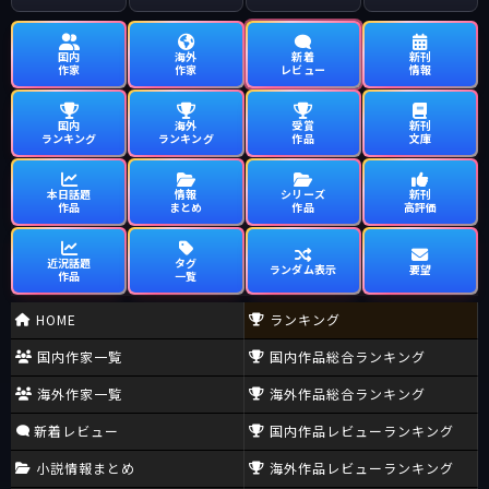
国内
海外
新着
新刊
作家
作家
レビュー
情報
国内
海外
受賞
新刊
ランキング
ランキング
作品
文庫
本日話題
情報
シリーズ
新刊
作品
まとめ
作品
高評価
近況話題
タグ
ランダム表示
要望
作品
一覧
HOME
ランキング
国内作家一覧
国内作品総合ランキング
海外作家一覧
海外作品総合ランキング
新着レビュー
国内作品レビューランキング
小説情報まとめ
海外作品レビューランキング