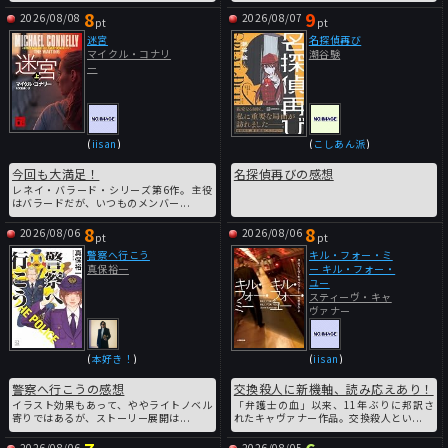
8
9
2026/08/08
2026/08/07
pt
pt
迷宮
名探偵再び
マイクル・コナリ
潮谷験
ー
(
iisan
)
(
こしあん派
)
今回も大満足！
名探偵再びの感想
レネイ・バラード・シリーズ第6作。主役
はバラードだが、いつものメンバー...
8
8
2026/08/06
2026/08/06
pt
pt
警察へ行こう
キル・フォー・ミ
真保裕一
ー キル・フォー・
ユー
スティーヴ・キャ
ヴァナー
(
本好き！
)
(
iisan
)
警察へ行こうの感想
交換殺人に新機軸、読み応えあり！
イラスト効果もあって、ややライトノベル
「弁護士の血」以来、11年ぶりに邦訳さ
寄りではあるが、ストーリー展開は...
れたキャヴァナー作品。交換殺人とい...
2026/08/06
2026/08/05