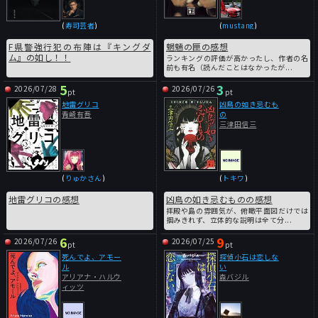
(
寿司芸者
)
(
mustang
)
F県警強行犯の布陣は『キングダ
魍魎の匣の感想
ム』の如し！！
ランキングの評価が高かったし、作者の名
前も有名（読んだことはなかったが...
5
3
2026/07/28
2026/07/26
pt
pt
地雷グリコ
凶鳥の如き忌むも
青崎有吾
の
三津田信三
(
りゅかさん
)
(
トキワ
)
地雷グリコの感想
凶鳥の如き忌むものの感想
拝殿や島の雰囲気が、俯瞰平面図だけでは
掴みきれず、立体的な説明は全て分...
6
9
2026/07/26
2026/07/25
pt
pt
死んでよ、アモー
探偵小石は恋しな
ル
い
アリアナ・ハルウ
森バジル
ィッツ