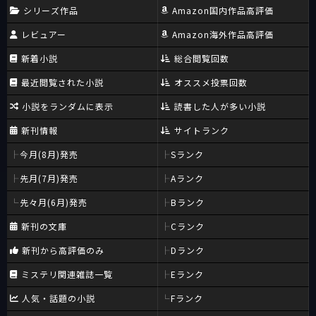
シリーズ作品
Amazon国内作品高評価
レビュアー
Amazon海外作品高評価
新着小説
総合閲覧回数
最近閲覧された小説
オススメ投票回数
小説をランダムに表示
読書した人が多い小説
新刊情報
サイトランク
今月(8月)発売
Sランク
先月(7月)発売
Aランク
先々月(6月)発売
Bランク
新刊の文庫
Cランク
新刊から高評価のみ
Dランク
ミステリ関連雑誌一覧
Eランク
人気・話題の小説
Fランク