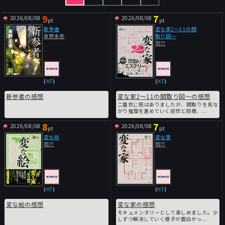
9
7
2026/08/08
2026/08/08
pt
pt
新参者
変な家2～11の間
東野圭吾
取り図～
雨穴
(
HT
)
(
HT
)
新参者の感想
変な家2～11の間取り図～の感想
二番煎じ感はありましたが、間取りを見な
がり推理を進めていく前作と同様、...
8
7
2026/08/08
2026/08/08
pt
pt
変な絵
変な家
雨穴
雨穴
(
HT
)
(
HT
)
変な絵の感想
変な家の感想
モキュメンタリーとして楽しめました。少
しずつ解決していく様子が面白かっ...