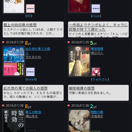
(
HT
)
(
iisan
)
盤上の向日葵の感想
一作目よりテンポもよく、キャラに
好感が持てて良かった
ミステリー小説としては6点、人間ドラマ
としては9点誰が殺されたか、どの...
ドイツの人気警察ミステリー「トム・バビ
ロン刑事」シリーズの第二作。国際...
8
5
2026/07/29
2026/07/29
pt
pt
此の世の果ての殺
眼球綺譚
人
綾辻行人
荒木あかね
(
kmak
)
(
りゅかさん
)
此の世の果ての殺人の感想
眼球綺譚の感想
おもしろかったです。そもそもの設定と
可愛い表紙の方を読みました。
か、殺人の動機とか、いくつか無理が...
8
2
2026/07/28
2026/07/28
pt
pt
第三の時効
魍魎の匣
横山秀夫
京極夏彦