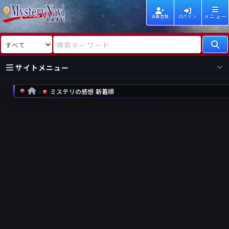
メニュー
会員登録
ログイン
検索対象
検索キーワード
サイトメニュー
ミステリの感想 新着順
HOME
国内
海外
新着
新刊
作家
作家
レビュー
情報
国内
海外
受賞
新刊
ランキング
ランキング
作品
文庫
本日話題
情報
シリーズ
新刊
作品
まとめ
作品
高評価
近況話題
タグ
ランダム表示
要望
作品
一覧