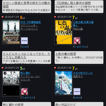
ドローン探偵と世界の終わりの館の
『石球城』殺人事件の感想
感想
北山猛邦氏の城シリーズの新刊がまさか読
めるとは……という感慨に耽りつつ読...
早坂吝氏の作品はどれも大がかりな叙述ト
リックが仕込まれているそういう...
8
7
2026/07/19
2026/07/19
pt
pt
対立: P分署捜査班
七色の毒 刑事犬養
マウリツィオ・
隼人
デ・ジョバンニ
中山七里
(
iisan
)
(
りゅかさん
)
どんどんカッコよくなってきた、ろ
七色の毒の感想
くでなし刑事たち
『熊と踊れ』の休憩に。2026/07/06読
了。
ナポリを舞台にした人気警察シリーズの第
5作。パン屋殺害事件と奇妙なスト...
5
7
2026/07/19
2026/07/18
pt
pt
熊と踊れ
きみが好きだった
アンデシュ・ルー
凪良ゆう
スルンド
(
りゅかさん
)
(
kmak
)
熊と踊れの感想
良い作品だけど