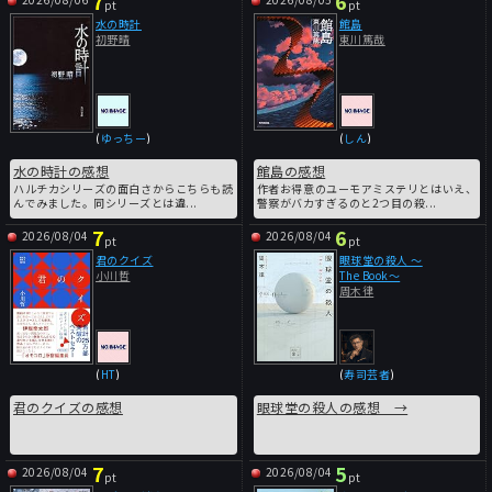
7
6
pt
pt
水の時計
館島
初野晴
東川篤哉
(
ゆっちー
)
(
しん
)
水の時計の感想
館島の感想
ハルチカシリーズの面白さからこちらも読
作者お得意のユーモアミステリとはいえ、
んでみました。同シリーズとは違...
警察がバカすぎるのと2つ目の殺...
7
6
2026/08/04
2026/08/04
pt
pt
君のクイズ
眼球堂の殺人 ～
小川哲
The Book～
周木律
(
HT
)
(
寿司芸者
)
君のクイズの感想
眼球堂の殺人の感想 →
7
5
2026/08/04
2026/08/04
pt
pt