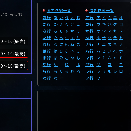
国内作家一覧
海外作家一覧
まあ時代小説が好きじゃない人（ミステリファンに一定数はいる）には好かれないかもしれませんが個人的には素晴らしいと思います。とにかく重厚。読み応え抜群！さすが直木賞を取っただけあるなといった感じです。名実ともに２０２１年のベスト小説だと思います。
あ行
あ
い
う
え
お
ア行
ア
イ
ウ
エ
オ
か行
か
き
く
け
こ
カ行
カ
キ
ク
ケ
コ
さ行
さ
し
す
せ
そ
サ行
サ
シ
ス
セ
ソ
た行
た
ち
つ
て
と
タ行
タ
チ
ツ
テ
ト
9～10(最高)
な行
な
に
ぬ
ね
の
ナ行
ナ
ニ
ヌ
ネ
ノ
は行
は
ひ
ふ
へ
ほ
ハ行
ハ
ヒ
フ
ヘ
ホ
9～10(最高)
ま行
ま
み
む
め
も
マ行
マ
ミ
ム
メ
モ
や行
や
ゆ
よ
ヤ行
ヤ
ユ
ヨ
9～10(最高)
ら行
ら
り
る
れ
ろ
ラ行
ラ
リ
ル
レ
ロ
わ行
わ
ワ行
ワ