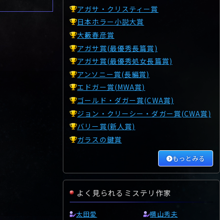
アガサ・クリスティー賞
日本ホラー小説大賞
大藪春彦賞
アガサ賞(最優秀長篇賞)
アガサ賞(最優秀処女長篇賞)
アンソニー賞(長編賞)
エドガー賞(MWA賞)
ゴールド・ダガー賞(CWA賞)
ジョン・クリーシー・ダガー賞(CWA賞)
バリー賞(新人賞)
ガラスの鍵賞
もっとみる
よく見られるミステリ作家
太田愛
横山秀夫