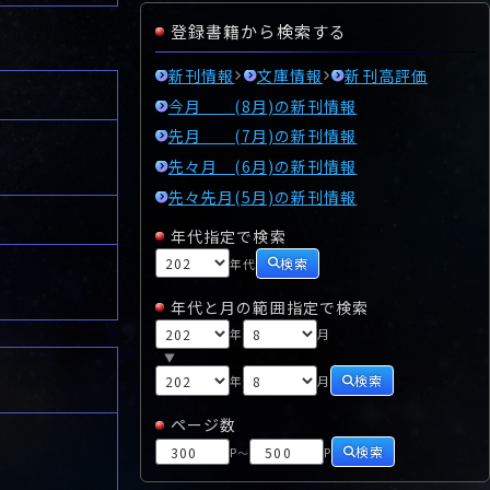
登録書籍から検索する
新刊情報
文庫情報
新刊高評価
今月 (8月)の新刊情報
先月 (7月)の新刊情報
先々月 (6月)の新刊情報
先々先月(5月)の新刊情報
年代指定で検索
検索
年代
年代と月の範囲指定で検索
年
月
▼
検索
年
月
ページ数
検索
P
P
～