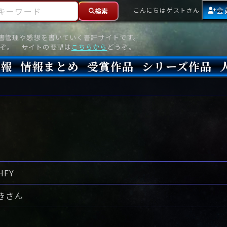
ーワード
会
こんにちはゲストさん
検索
読書管理や感想を書いていく書評サイトです。
ぞ。 サイトの要望は
こちらから
どうぞ。
情報
情報まとめ
受賞作品
シリーズ作品
情報
新刊
高評価
8月)発売
7月)発売
(6月)発売
『本格ミステリベスト』2026年版
『本格ミステリベスト』(海外)
『このミステリーがすごい!』2026年版
『このミステリーがすごい!』(海外)
『ミステリが読みたい!』2026年版
『ミステリが読みたい!』(海外)
『週刊文春ミステリーベスト10』2025年版
『週刊文春ミステリーベスト10』(海外)
本格ミステリ・エターナル300
本格ミステリ・ディケイド300
本格ミステリ・クロニクル300
ミステリー・リーグ
東西ミステリーベスト100 2012年版(国内)
東西ミステリーベスト100 2012年版(海外)
日本推理作家協会賞
本格ミステリ大賞
鮎川哲也賞
横溝正史ミステリ大賞
江戸川乱歩賞
メフィスト賞
『このミステリーがすごい!』大賞
アンソニー賞(長編賞)
エドガー賞(MWA賞)
ゴールド・ダガー賞(CWA賞)
バリー賞(長編賞)
ガラスの鍵賞
その他をもっとみる
その他をもっとみる
HFY
きさん