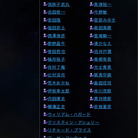
我孫子武丸
真保裕一
吉田修一
今野敏
恩田陸
宮部みゆき
塩田武士
奥田英朗
西澤保彦
堂場瞬一
歌野晶午
湊かなえ
誉田哲也
池井戸潤
柚月裕子
青崎有吾
月村了衛
方丈貴恵
辻村深月
葉真中顕
荒木あかね
島田荘司
伊坂幸太郎
赤川次郎
内田康夫
貫井徳郎
横溝正史
京極夏彦
ウィリアム・ハガード
クリスティン・アシュリー
リチャード・プライス
マーサ・コンウェイ