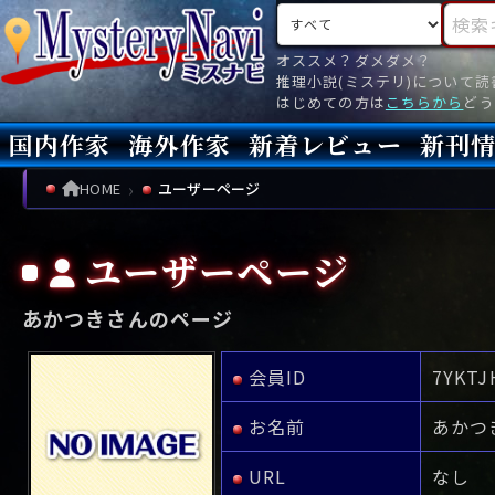
検索対象
検索キ
オススメ？ダメダメ？
推理小説(ミステリ)について
はじめての方は
こちらから
どう
国内作家
海外作家
新着レビュー
新刊
新刊
文庫
新刊
今月(
先月(
先々月
あ行
あ
い
ア行
う
ア
え
イ
お
ウ
エ
オ
HOME
ユーザーページ
か行
か
き
カ行
く
カ
け
キ
こ
ク
ケ
コ
ユーザーページ
さ行
さ
し
サ行
す
サ
せ
シ
そ
ス
セ
ソ
あかつきさんのページ
た行
た
ち
タ行
つ
タ
て
チ
と
ツ
テ
ト
な行
な
に
ナ行
ぬ
ナ
ね
ニ
の
ヌ
ネ
ノ
会員ID
7YKTJ
は行
は
ひ
ハ行
ふ
ハ
へ
ヒ
ほ
フ
ヘ
ホ
お名前
あかつ
ま行
ま
み
マ行
む
マ
め
ミ
も
ム
メ
モ
URL
なし