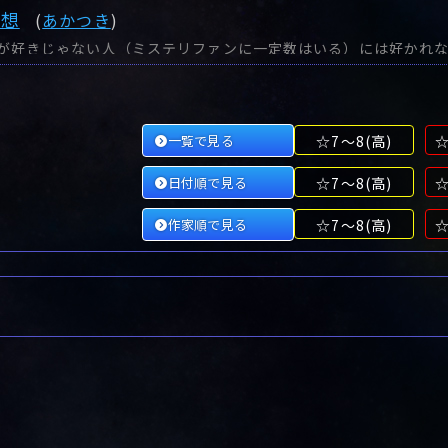
感想
(
あかつき
)
一覧で見る
☆7～8(高)
☆
日付順で見る
☆7～8(高)
☆
作家順で見る
☆7～8(高)
☆