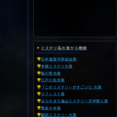
ミステリ系の賞から検索
日本推理作家協会賞
本格ミステリ大賞
鮎川哲也賞
江戸川乱歩賞
『このミステリーがすごい!』大賞
メフィスト賞
ばらのまち福山ミステリー文学新人賞
黄金の本格
翻訳ミステリー大賞