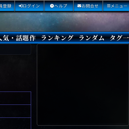
員登録
ログイン
ヘルプ
お問合せ
メニュー
人気・話題作
ランキング
ランダム
タグ
本日
3日間
今週
今月
最近閲覧された小説
国内総合ランキング
海外総合ランキング
Amazon国内作品高評価
Amazon海外作品高評価
国内作品高評価
海外作品高評価
閲覧回数
オススメ投票回数
読書した人が多い小説
サイトランク
Sランク
Aランク
Bランク
Cランク
Dランク
Eランク
Fランク
初心者におすすめ
クローズド・サー
本格ミステリ
青春ミステリ
学園ミステリ
日常の謎
SFミステリ
倒叙ミステリ
警察小説
映画化
ドラマ化
その他をもっとみ