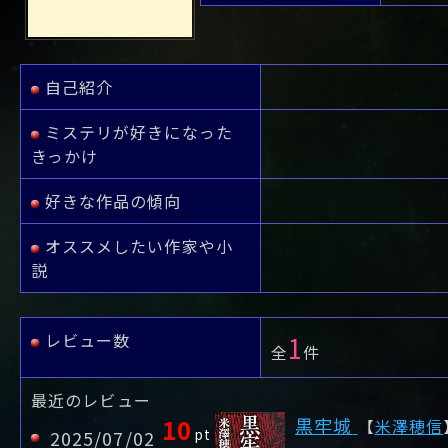
や行
や
ヤ行
ゆ
ヤ
よ
ユ
ヨ
ら行
ら
り
ラ行
る
ラ
れ
リ
ろ
ル
レ
ロ
わ行
わ
ワ行
ワ
自己紹介
ミステリが好きになった
きっかけ
好きな作品の傾向
オススメしたい作家や小
説
レビュー数
1
全
件
最近のレビュー
10
黒牢城
【
米澤穂信
pt
2025/07/02