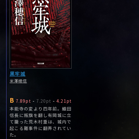
黒牢城
米澤穂信
B
7.89pt
-
7.20pt
-
4.21pt
本能寺の変より四年前。織田
信長に叛旗を翻し有岡城に立
て籠った荒木村重は、城内で
起こる難事件に翻弄されてい
た。