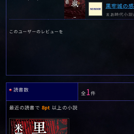
黒牢城の
このユーザーのレビューを
読書数
1
全
件
最近の読書で
8pt
以上の小説