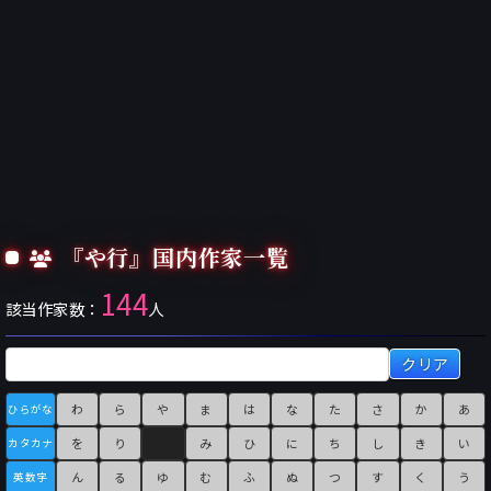
『や行』国内作家一覧
144
該当作家数：
人
クリア
わ
ら
や
ま
は
な
た
さ
か
あ
ひらがな
を
り
み
ひ
に
ち
し
き
い
カタカナ
ん
る
ゆ
む
ふ
ぬ
つ
す
く
う
英数字