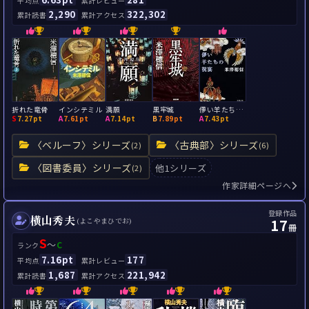
平均点
累計レビュー
2,290
322,302
累計読書
累計アクセス
折れた竜骨
インシテミル
満願
黒牢城
儚い羊たちの祝宴
S
7.27pt
A
7.61pt
A
7.14pt
B
7.89pt
A
7.43pt
〈ベルーフ〉シリーズ
〈古典部〉シリーズ
(2)
(6)
〈図書委員〉シリーズ
他1シリーズ
(2)
作家詳細ページへ
登録作品
横山秀夫
17
(よこやまひでお)
冊
S
～
C
ランク
7.16pt
177
平均点
累計レビュー
1,687
221,942
累計読書
累計アクセス