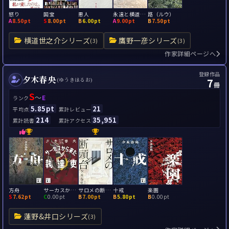
怒り
国宝
悪人
永遠と横道世之介
路（ルウ）
A
8.50pt
S
8.00pt
B
6.00pt
A
9.00pt
B
7.50pt
横道世之介シリーズ
鷹野一彦シリーズ
(3)
(3)
作家詳細ページへ
登録作品
夕木春央
7
(ゆうきはるお)
冊
S
～
E
ランク
5.85pt
21
平均点
累計レビュー
214
35,951
累計読書
累計アクセス
方舟
サーカスから来た執達吏
サロメの断頭台
十戒
楽園
S
7.62pt
C
0.00pt
B
7.00pt
B
5.80pt
B
0.00pt
蓮野&井口シリーズ
(3)