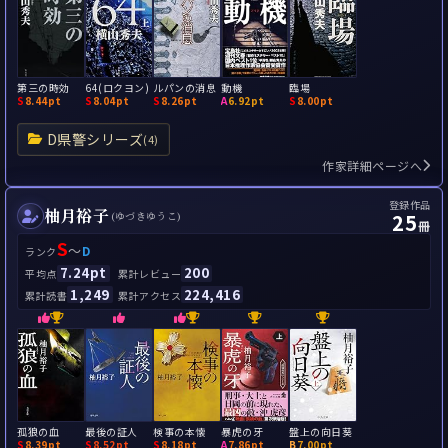
第三の時効
64(ロクヨン)
ルパンの消息
動機
臨場
S
8.44pt
S
8.04pt
S
8.26pt
A
6.92pt
S
8.00pt
D県警シリーズ
(4)
作家詳細ページへ
登録作品
柚月裕子
25
(ゆづきゆうこ)
冊
S
～
D
ランク
7.24pt
200
平均点
累計レビュー
1,249
224,416
累計読書
累計アクセス
孤狼の血
最後の証人
検事の本懐
暴虎の牙
盤上の向日葵
S
8.39pt
S
8.52pt
S
8.18pt
A
7.86pt
B
7.00pt