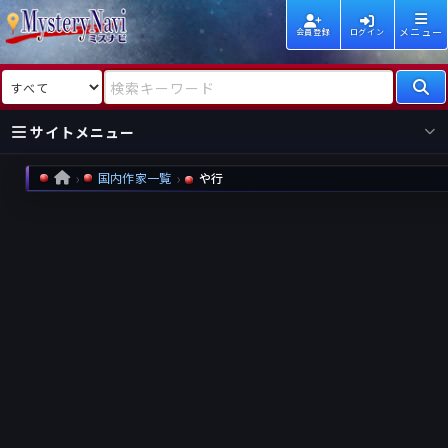
メニュー
会員登録
ログイン
検索対象
検索キーワード
サイトメニュー
国内作家一覧
や行
HOME
国内
海外
新着
新刊
作家
作家
レビュー
情報
国内
海外
受賞
新刊
ランキング
ランキング
作品
文庫
本日話題
情報
シリーズ
新刊
作品
まとめ
作品
高評価
近況話題
タグ
ランダム表示
要望
作品
一覧