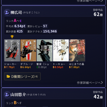
作家詳細ページへ
登録作品
柳広司
62
(やなぎこうじ)
冊
A
～
E
ランク
6.54pt
57
平均点
累計レビュー
425
150,946
累計読書
累計アクセス
ジョーカー・ゲーム
ダブル・ジョーカー
饗宴（シュンポシオン） ソクラテス最後の事件
トーキョー・プリズン
はじまりの島
B
7.79pt
B
6.64pt
C
0.00pt
B
8.50pt
B
7.00pt
D機関シリーズ
(4)
作家詳細ページへ
登録作品
山田悠介
42
(やまだゆうすけ)
冊
B
～
F
ランク