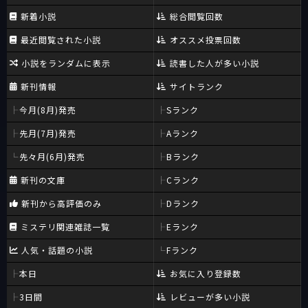
新着小説
総合閲覧回数
最近閲覧された小説
オススメ投票回数
小説をランダムに表示
読書した人が多い小説
新刊情報
サイトランク
今月(8月)発売
Sランク
先月(7月)発売
Aランク
先々月(6月)発売
Bランク
新刊の文庫
Cランク
新刊から高評価のみ
Dランク
ミステリ関連雑誌一覧
Eランク
人気・話題の小説
Fランク
本日
お気に入り登録数
3日間
レビューが多い小説