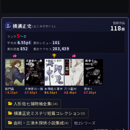
登録作品
横溝正史
118
(よこみぞせいし)
冊
S
～
D
ランク
6.55pt
101
平均点
累計レビュー
852
283,439
累計読書
累計アクセス
獄門島
犬神家の一族
本陣殺人事件
八つ墓村
夜歩く
S
8.15pt
A
7.63pt
B
6.56pt
A
8.40pt
A
7.83pt
人形佐七捕物帳全集
(14)
横溝正史ミステリ短篇コレクション
(3)
由利・三津木探偵小説集成
他2シリーズ
(4)