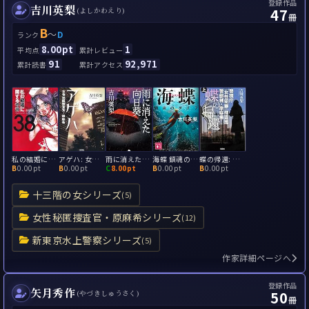
登録作品
吉川英梨
47
(よしかわえり)
冊
B
～
D
ランク
8.00pt
1
平均点
累計レビュー
91
92,971
累計読書
累計アクセス
私の結婚に関する予言38
アゲハ: 女性秘匿捜査官・原麻希
雨に消えた向日葵
海蝶 鎮魂のダイブ(海を護るミューズ)
蝶の帰還: 警視庁「女性犯罪」捜査班 警部補・原麻希
B
0.00pt
B
0.00pt
C
8.00pt
B
0.00pt
B
0.00pt
十三階の女シリーズ
(5)
女性秘匿捜査官・原麻希シリーズ
(12)
新東京水上警察シリーズ
(5)
作家詳細ページへ
登録作品
矢月秀作
50
(やづきしゅうさく)
冊