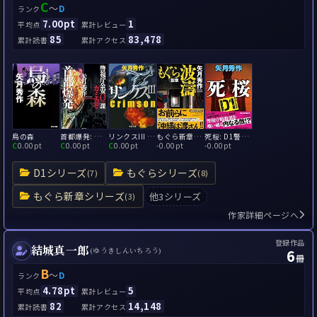
C
～
D
ランク
7.00pt
1
平均点
累計レビュー
85
83,478
累計読書
累計アクセス
烏の森
首都爆発: 警視庁公安0課 カミカゼ3
リンクスIII - Crimson
もぐら新章 波濤
死桜: D1警視庁暗殺部
C
0.00pt
C
0.00pt
C
0.00pt
-
0.00pt
-
0.00pt
D1シリーズ
もぐらシリーズ
(7)
(8)
もぐら新章シリーズ
他3シリーズ
(3)
作家詳細ページへ
登録作品
結城真一郎
6
(ゆうきしんいちろう)
冊
B
～
D
ランク
4.78pt
5
平均点
累計レビュー
82
14,148
累計読書
累計アクセス