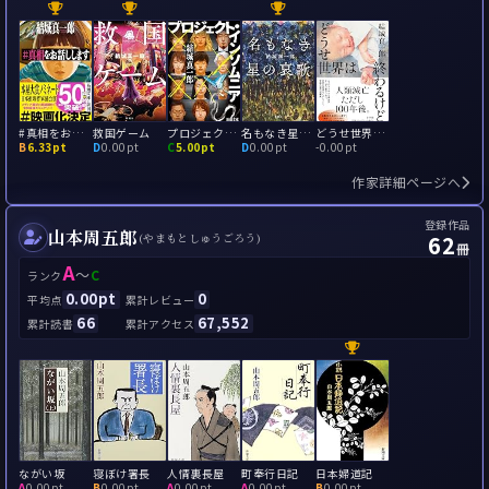
#真相をお話しします
救国ゲーム
プロジェクト・インソムニア
名もなき星の哀歌
どうせ世界は終わるけど
B
6.33pt
D
0.00pt
C
5.00pt
D
0.00pt
-
0.00pt
作家詳細ページへ
登録作品
山本周五郎
62
(やまもとしゅうごろう)
冊
A
～
C
ランク
0.00pt
0
平均点
累計レビュー
66
67,552
累計読書
累計アクセス
ながい坂
寝ぼけ署長
人情裏長屋
町奉行日記
日本婦道記
A
0.00pt
B
0.00pt
A
0.00pt
A
0.00pt
B
0.00pt