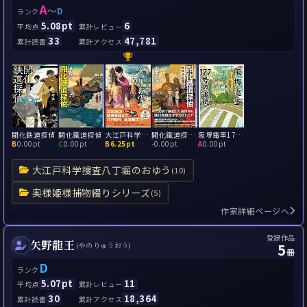
A
～
D
ランク
5.08pt
6
平均点
累計レビュー
33
47,781
累計読書
累計アクセス
開化鉄道探偵
開化鐵道探偵
大江戸科学捜査 八丁堀のおゆう
開化鐵道探偵 第一〇二列車の謎
阪堺電車177号の追憶
B
0.00pt
C
0.00pt
B
6.25pt
-
0.00pt
A
0.00pt
大江戸科学捜査八丁堀のおゆう
(10)
奥様姫様捕物綴りシリーズ
(5)
作家詳細ページへ
登録作品
矢野龍王
5
(やのりゅうおう)
冊
D
ランク
5.07pt
11
平均点
累計レビュー
30
18,364
累計読書
累計アクセス