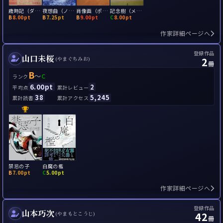
歳時記（ダイアリイ）
夜想曲（ノクターン）
肖像画（ポートレイト）
記念樹（メモリアル・トゥリー）
B
8.00pt
B
7.25pt
B
9.00pt
C
8.00pt
作家詳細ページへ
登録作品
山口未桜
2
(やまぐちみお)
冊
B
～
C
ランク
6.00pt
2
平均点
累計レビュー
38
5,245
累計読書
累計アクセス
禁忌の子
白魔の檻
B
7.00pt
C
5.00pt
作家詳細ページへ
登録作品
山本巧次
42
(やまもとこうじ)
冊