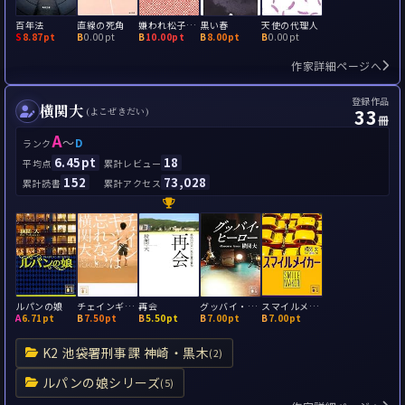
百年法
直線の死角
嫌われ松子の一生
黒い春
天使の代理人
S
8.87pt
B
0.00pt
B
10.00pt
B
8.00pt
B
0.00pt
作家詳細ページへ
登録作品
横関大
33
(よこぜきだい)
冊
A
～
D
ランク
6.45pt
18
平均点
累計レビュー
152
73,028
累計読書
累計アクセス
ルパンの娘
チェインギャングは忘れない
再会
グッバイ・ヒーロー
スマイルメイカー
A
6.71pt
B
7.50pt
B
5.50pt
B
7.00pt
B
7.00pt
K2 池袋署刑事課 神崎・黒木
(2)
ルパンの娘シリーズ
(5)