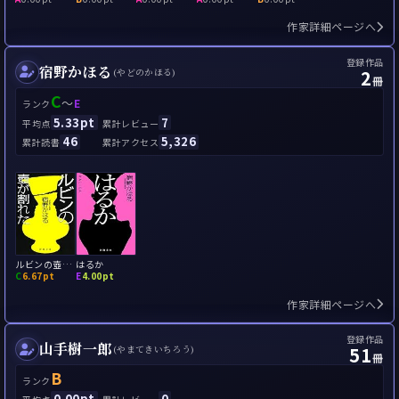
作家詳細ページへ
登録作品
宿野かほる
2
(やどのかほる)
冊
C
～
E
ランク
5.33pt
7
平均点
累計レビュー
46
5,326
累計読書
累計アクセス
ルビンの壺が割れた
はるか
C
6.67pt
E
4.00pt
作家詳細ページへ
登録作品
山手樹一郎
51
(やまてきいちろう)
冊
B
ランク
0.00pt
0