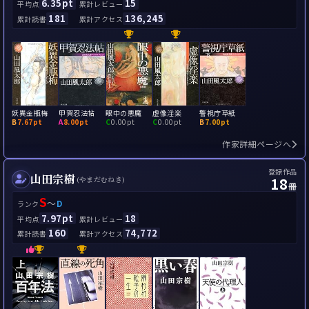
6.35pt
15
平均点
累計レビュー
181
136,245
累計読書
累計アクセス
妖異金瓶梅
甲賀忍法帖
眼中の悪魔
虚像淫楽
警視庁草紙
B
7.67pt
A
8.00pt
C
0.00pt
C
0.00pt
B
7.00pt
作家詳細ページへ
登録作品
山田宗樹
18
(やまだむねき)
冊
S
～
D
ランク
7.97pt
18
平均点
累計レビュー
160
74,772
累計読書
累計アクセス