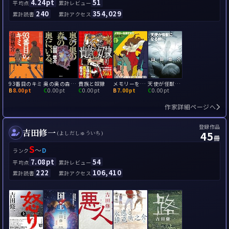
4.24pt
51
平均点
累計レビュー
240
354,029
累計読書
累計アクセス
93番目のキミ
奥の奥の森の奥に、いる。
貴族と奴隷
メモリーを消すまで
天使が怪獣になる前に
B
8.00pt
C
0.00pt
C
0.00pt
B
7.00pt
C
0.00pt
作家詳細ページへ
登録作品
吉田修一
45
(よしだしゅういち)
冊
S
～
D
ランク
7.08pt
54
平均点
累計レビュー
222
106,410
累計読書
累計アクセス