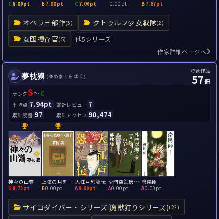
C
6.00pt
B
7.00pt
C
7.00pt
-
0.00pt
B
7.67pt
オペラ三部作
クトゥルフ少女戦隊
(3)
(2)
女囮捜査官
他5シリーズ
(5)
作家詳細ページへ
登録作品
夢枕獏
57
(ゆめまくらばく)
冊
S
～
C
ランク
7.94pt
7
平均点
累計レビュー
97
90,474
累計読書
累計アクセス
神々の山嶺
上弦の月を喰べる獅子
大江戸恐龍伝
沙門空海唐の国にて鬼と宴す
陰陽師
S
8.75pt
B
0.00pt
A
9.00pt
A
0.00pt
A
0.00pt
サイコダイバー・シリーズ(魔獣狩りシリーズ)
(22)