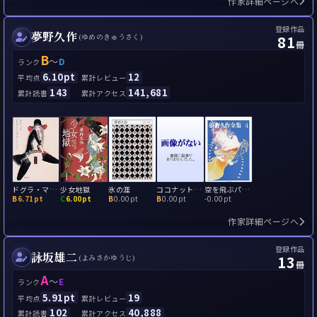
作家詳細ページへ
登録作品
夢野久作
81
(ゆめのきゅうさく)
冊
B
～
D
ランク
6.10pt
12
平均点
累計レビュー
143
141,681
累計読書
累計アクセス
ドグラ・マグラ
少女地獄
氷の涯
ココナットの実
空を飛ぶパラソル
B
6.71pt
C
6.00pt
B
0.00pt
B
0.00pt
-
0.00pt
作家詳細ページへ
登録作品
詠坂雄二
13
(よみさかゆうじ)
冊
A
～
E
ランク
5.91pt
19
平均点
累計レビュー
102
40,888
累計読書
累計アクセス