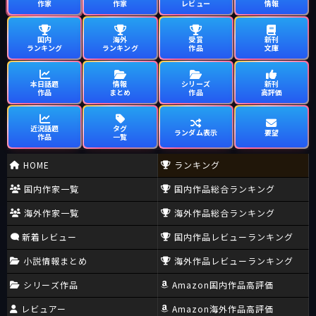
作家
作家
レビュー
情報
国内
海外
受賞
新刊
ランキング
ランキング
作品
文庫
本日話題
情報
シリーズ
新刊
作品
まとめ
作品
高評価
近況話題
タグ
ランダム表示
要望
作品
一覧
HOME
ランキング
国内作家一覧
国内作品総合ランキング
海外作家一覧
海外作品総合ランキング
新着レビュー
国内作品レビューランキング
小説情報まとめ
海外作品レビューランキング
シリーズ作品
Amazon国内作品高評価
レビュアー
Amazon海外作品高評価