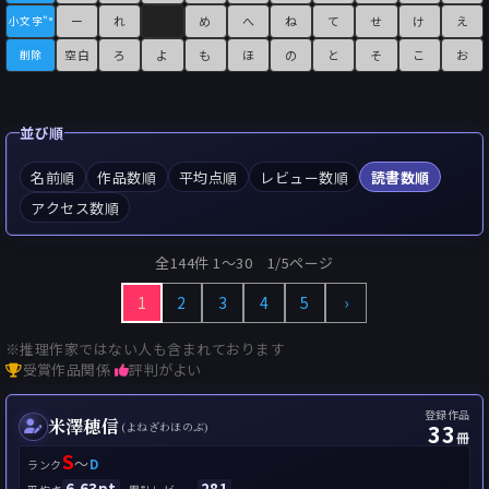
ー
れ
め
へ
ね
て
せ
け
え
小文字"°
空白
ろ
よ
も
ほ
の
と
そ
こ
お
削除
並び順
名前順
作品数順
平均点順
レビュー数順
読書数順
アクセス数順
全144件 1〜30 1/5ページ
1
2
3
4
5
›
※推理作家ではない人も含まれております
受賞作品関係
評判がよい
登録作品
米澤穂信
33
(よねざわほのぶ)
冊
S
～
D
ランク
6.63pt
281