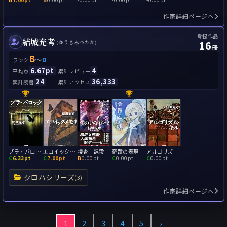
作家詳細ページへ
登録作品
結城充考
16
(ゆうきみつたか)
冊
B
～
D
ランク
6.67pt
4
平均点
累計レビュー
24
36,333
累計読書
累計アクセス
プラ・バロック
エコイック・メモリ
捜査一課殺人班 狼のようなイルマ
奇蹟の表現
アルゴリズム・キル
C
6.33pt
C
7.00pt
B
0.00pt
C
0.00pt
C
0.00pt
クロハシリーズ
(3)
作家詳細ページへ
1
2
3
4
5
›