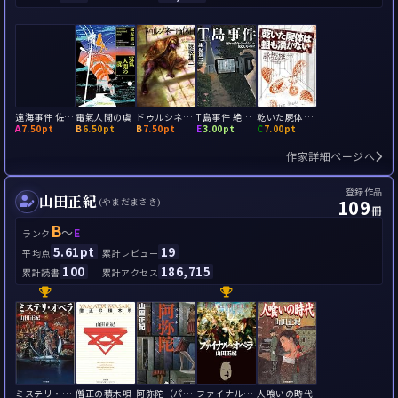
遠海事件 佐藤誠はなぜ首を切断したのか?
電氣人閒の虞
ドゥルシネーアの休日
T島事件 絶海の孤島でなぜ六人は死亡したのか
乾いた屍体は蛆も湧かない
A
7.50pt
B
6.50pt
B
7.50pt
E
3.00pt
C
7.00pt
作家詳細ページへ
登録作品
山田正紀
109
(やまだまさき)
冊
B
～
E
ランク
5.61pt
19
平均点
累計レビュー
100
186,715
累計読書
累計アクセス
ミステリ・オペラ 宿命城殺人事件
僧正の積木唄
阿弥陀（パズル）
ファイナル・オペラ
人喰いの時代