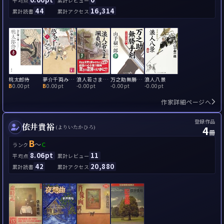
平均点
累計レビュー
44
16,314
累計読書
累計アクセス
桃太郎侍
夢介千両みやげ
浪人若さま颯爽剣
万之助無勝手剣
浪人八景
B
0.00pt
B
0.00pt
-
0.00pt
-
0.00pt
-
0.00pt
作家詳細ページへ
登録作品
依井貴裕
4
(よりいたかひろ)
冊
B
～
C
ランク
8.06pt
11
平均点
累計レビュー
42
20,880
累計読書
累計アクセス