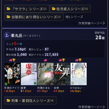
「サクラ」シリーズ
佐方貞人シリーズ
(2)
(5)
合理的にあり得ないシリーズ
他1シリーズ
(2)
作家詳細ページへ
登録作品
薬丸岳
28
(やくまるがく)
冊
S
～
D
ランク
7.16pt
87
平均点
累計レビュー
1,060
217,635
累計読書
累計アクセス
天使のナイフ
虚夢
刑事のまなざし
友罪
Aではない君と
S
8.35pt
B
7.67pt
A
7.75pt
A
7.25pt
A
6.50pt
刑事・夏目信人シリーズ
(4)
作家詳細ページへ