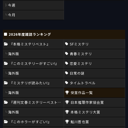
今週
今月
2026年度雑誌ランキング
『本格ミステリベスト』
SFミステリ
海外版
青春ミステリ
『このミステリーがすごい!』
恋愛ミステリ
海外版
日常の謎
『ミステリが読みたい!』
タイムトラベル
海外版
受賞作品一覧
『週刊文春ミステリーベスト10』
日本推理作家協会賞
海外版
本格ミステリ大賞
『このホラーがすごい!』
鮎川哲也賞