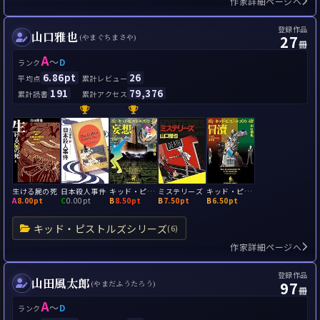
作家詳細ページへ
登録作品
山口雅也
27
(やまぐちまさや)
冊
A
～
D
ランク
6.86pt
26
平均点
累計レビュー
191
79,376
累計読書
累計アクセス
生ける屍の死
日本殺人事件
キッド・ピストルズの妄想
ミステリーズ
キッド・ピストルズの冒瀆 パンク=マザーグースの事件簿
A
8.00pt
C
0.00pt
B
8.50pt
B
7.50pt
B
6.50pt
キッド・ピストルズシリーズ
(6)
作家詳細ページへ
登録作品
山田風太郎
97
(やまだふうたろう)
冊
A
～
D
ランク