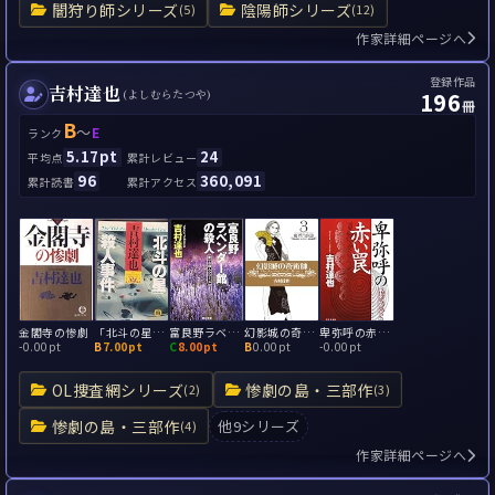
闇狩り師シリーズ
陰陽師シリーズ
(5)
(12)
作家詳細ページへ
登録作品
吉村達也
196
(よしむらたつや)
冊
B
～
E
ランク
5.17pt
24
平均点
累計レビュー
96
360,091
累計読書
累計アクセス
金閣寺の惨劇
「北斗の星」殺人事件(雪と魔術と殺人と)
富良野ラベンダー館の殺人
幻影城の奇術師
卑弥呼の赤い罠
-
0.00pt
B
7.00pt
C
8.00pt
B
0.00pt
-
0.00pt
OL捜査網シリーズ
惨劇の島・三部作
(2)
(3)
惨劇の島・三部作
他9シリーズ
(4)
作家詳細ページへ