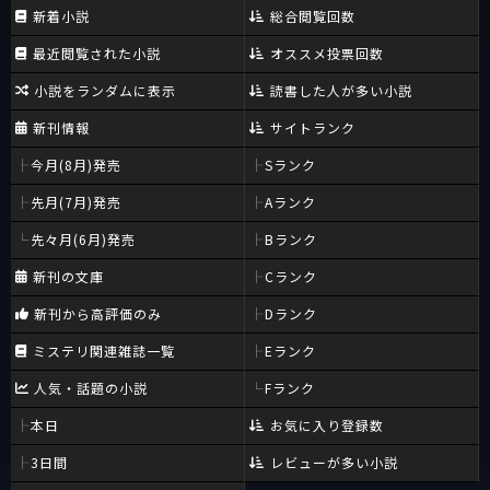
新着小説
総合閲覧回数
最近閲覧された小説
オススメ投票回数
小説をランダムに表示
読書した人が多い小説
新刊情報
サイトランク
今月(8月)発売
Sランク
先月(7月)発売
Aランク
先々月(6月)発売
Bランク
新刊の文庫
Cランク
新刊から高評価のみ
Dランク
ミステリ関連雑誌一覧
Eランク
人気・話題の小説
Fランク
本日
お気に入り登録数
3日間
レビューが多い小説