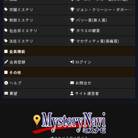
学園ミステリ
ジョン・クリーシー・ダガー賞(CW
倒叙ミステリ
バリー賞(新人賞)
社会派ミステリ
ガラスの鍵賞
法廷ミステリ
マカヴィティ賞(長編賞)
会員機能
会員登録
ログイン
その他
ヘルプ
お問合せ
要望
サイト運営者
オススメ？ダメダメ？