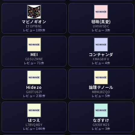
マビノギオン
毬萌(真愛)
ETOPY8N1
UHYAYSDC
レビュー 109件
レビュー 3件
MEI
コンチャンダ
GD5UZMNE
XMAG8IFU
レビュー 71件
レビュー 4件
Hidezo
論理テノール
GX0TU62Y
MBNLWZQO
レビュー 238件
レビュー 5件
はつえ
なぎすけ
L7BVQMDY
G930FM25
レビュー 144件
レビュー 3件