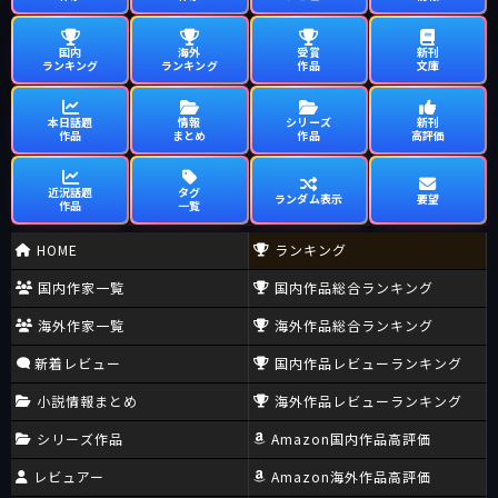
国内
海外
受賞
新刊
ランキング
ランキング
作品
文庫
本日話題
情報
シリーズ
新刊
作品
まとめ
作品
高評価
近況話題
タグ
ランダム表示
要望
作品
一覧
HOME
ランキング
国内作家一覧
国内作品総合ランキング
海外作家一覧
海外作品総合ランキング
新着レビュー
国内作品レビューランキング
小説情報まとめ
海外作品レビューランキング
シリーズ作品
Amazon国内作品高評価
レビュアー
Amazon海外作品高評価