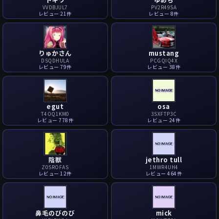
VVDBJUL7
PV2R49SA
レビュー 21件
レビュー 8件
りゅかさん
mustang
DSQDHULA
PCGQIQ4X
レビュー 79件
レビュー 38件
egut
osa
T4OQ1KM0
3SXFTP3C
レビュー 778件
レビュー 24件
陰獣
jethro tull
Z0SROFAS
1MWR4UH4
レビュー 12件
レビュー 464件
鼻毛のびのび
mick