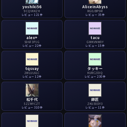
yoshiki56
AliceinAbyss
9CQVKKZH
RG0JBP5M
レビュー 121件
レビュー 35件
alex+
tacu
S06F3P1G
GWKVNW0Y
レビュー 22件
レビュー 15件
tqsvay
タッキー
2WLUL6LC
KURC2DIQ
レビュー 12件
レビュー 230件
松千代
師匠
5ZZMYCZT
ZKU30DY3
レビュー 310件
レビュー 11件