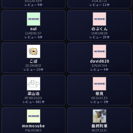
RGG4FE9H
0O4JET2I
レビュー 9件
レビュー 12件
nul
のぶくん
LUKDN1O7
UIM2AM2N
レビュー 6件
レビュー 29件
こぽ
david620
2DZM6R3F
DPLVX7H4
レビュー 10件
レビュー 4件
梁山泊
枢見
MTNH2G0O
0D2UXCES
レビュー 681件
レビュー 3件
momosuke
最終列車
P6LHSSW5
KU3TJU3C