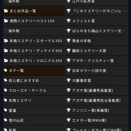
海外版
江戸川乱歩賞
まとめ作品一覧
『このミステリーがすごい!』大賞
東西ミステリーベスト100
メフィスト賞
海外版
ばらのまち福山ミステリー文学新
本格ミステリ・エターナル300
黄金の本格
本格ミステリ・ディケイド300
翻訳ミステリー大賞
本格ミステリ・クロニクル300
アガサ・クリスティー賞
タグ一覧
日本ホラー小説大賞
初心者におすすめ
大藪春彦賞
クローズド・サークル
アガサ賞(最優秀長篇賞)
本格ミステリ
アガサ賞(最優秀処女長篇賞)
密室
アンソニー賞(長編賞)
雪の山荘
エドガー賞(MWA賞)
孤島
ゴールド・ダガー賞(CWA賞)