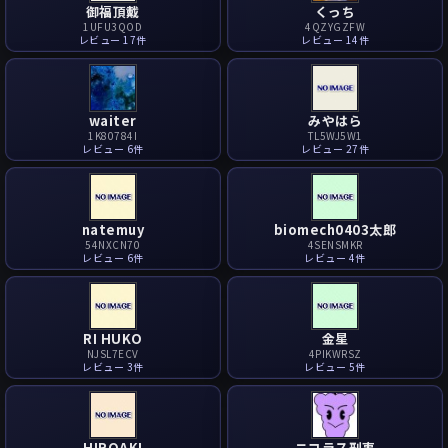
御福頂戴
くっち
1UFU3QOD
4QZYGZFW
レビュー 17件
レビュー 14件
waiter
みやはら
1K80784I
TL5WJ5W1
レビュー 6件
レビュー 27件
natemuy
biomech0403太郎
54NXCN70
4SENSMKR
レビュー 6件
レビュー 4件
RI HUKO
金星
NJSL7ECV
4PIKWRSZ
レビュー 3件
レビュー 5件
HIROAKI
ニコラス刑事