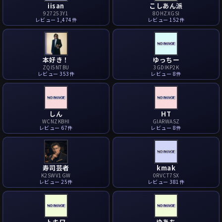
iisan
こしあん派
927253Y1
8OHZXGSI
レビュー 1,474件
レビュー 152件
本好き！
ゆっちー
ZQI5NTBU
3GDIKP2K
レビュー 353件
レビュー 8件
しん
HT
WCNZKBHI
GIARWASZ
レビュー 67件
レビュー 8件
寿司芸者
kmak
K2SWV1GW
0RVCT7SX
レビュー 25件
レビュー 381件
トキワ
ゆあち