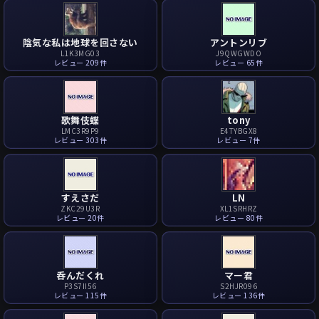
陰気な私は地球を回さない
アントンリブ
L1K3MG03
J9QWGWDO
レビュー 209件
レビュー 65件
歌舞伎蝶
tony
LMC3R9P9
E4TYBGX8
レビュー 303件
レビュー 7件
すえさだ
LN
ZKC29U3R
XL1SRHRZ
レビュー 20件
レビュー 80件
呑んだくれ
マー君
P3S7II56
S2HJR096
レビュー 115件
レビュー 136件