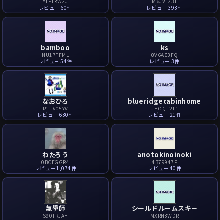
YLPLRW2J
M6JVTZ3L
レビュー 60件
レビュー 393件
bamboo
ks
NU17PFML
8V6AZ3FQ
レビュー 54件
レビュー 3件
なおひろ
blueridgecabinhome
R1UV05YV
UHOQT2T1
レビュー 630件
レビュー 21件
わたろう
anotokinoinoki
0BCEGGR4
4B79947F
レビュー 1,074件
レビュー 40件
氣學師
シールドルームスキー
S90TRJAH
MXRN3WDR