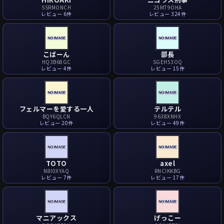
SSRMONCH
25MT9OHA
レビュー 6件
レビュー 324件
こばーん
部長
HQ3B68GC
SGEH53OQ
レビュー 4件
レビュー 15件
フェルマーを愛する一人
テルテル
BQY6QLCN
9638XNHX
レビュー 20件
レビュー 49件
TOTO
axel
N8I0XYAQ
RNCIKKBG
レビュー 7件
レビュー 17件
マニアックス
げっこー