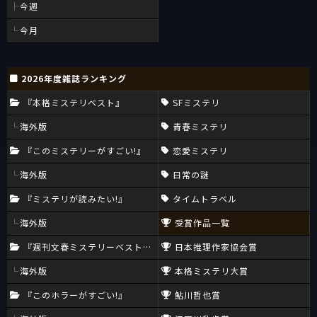
今週
今月
2026年度雑誌ランキング
『本格ミステリベスト』
SFミステリ
海外版
青春ミステリ
『このミステリーがすごい!』
恋愛ミステリ
海外版
日常の謎
『ミステリが読みたい!』
タイムトラベル
海外版
受賞作品一覧
『週刊文春ミステリーベスト10』
日本推理作家協会賞
海外版
本格ミステリ大賞
『このホラーがすごい!』
鮎川哲也賞