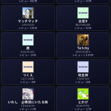
レビュー 382件
レビュー 14件
マッチマッチ
白髭9
L6YVSIUN
BK2OMGW4
レビュー 329件
レビュー 42件
鷹
Tetchy
82QYAGNC
WHOKS60S
レビュー 24件
レビュー 1,436件
つくえ
坊主頭
L3C71MBT
729KTNIV
レビュー 6件
レビュー 8件
いわし @積読にいたる病
とかげ
14HQKJYH
0VAVVYPQ
レビュー 12件
レビュー 12件