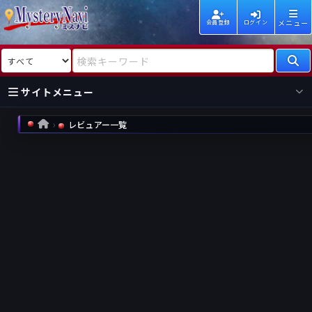
メニュー
会員登録
ログイン
検索対象
検索キーワード
サイトメニュー
レビュアー一覧
HOME
国内
海外
新着
新刊
作家
作家
レビュー
情報
国内
海外
受賞
新刊
ランキング
ランキング
作品
文庫
本日話題
情報
シリーズ
新刊
作品
まとめ
作品
高評価
近況話題
タグ
ランダム表示
要望
作品
一覧