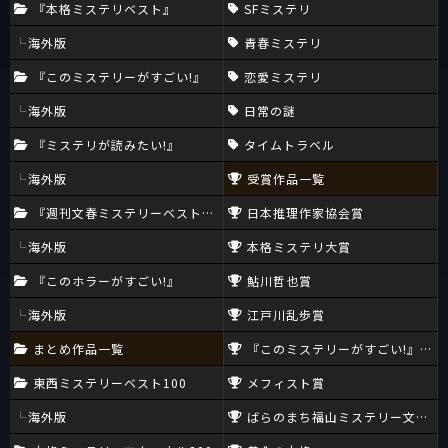
『本格ミステリベスト』
SFミステリ
海外版
青春ミステリ
『このミステリーがすごい!』
恋愛ミステリ
海外版
日常の謎
『ミステリが読みたい!』
タイムトラベル
海外版
受賞作品一覧
『週刊文春ミステリーベスト10』
日本推理作家協会賞
海外版
本格ミステリ大賞
『このホラーがすごい!』
鮎川哲也賞
海外版
江戸川乱歩賞
まとめ作品一覧
『このミステリーがすごい!』大賞
東西ミステリーベスト100
メフィスト賞
海外版
ばらのまち福山ミステリー文学新