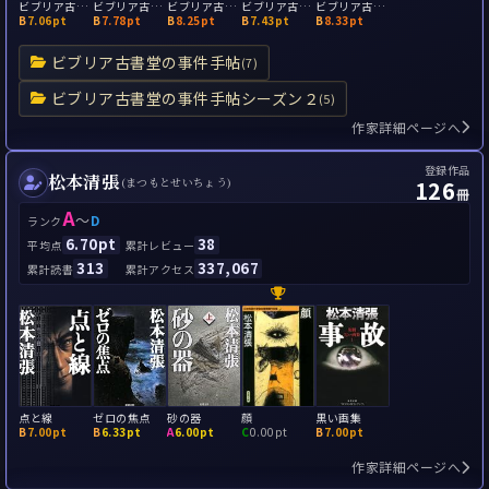
ビブリア古書堂の事件手帖 栞子さんと奇妙な客人たち
ビブリア古書堂の事件手帖4 栞子さんと二つの顔
ビブリア古書堂の事件手帖3 栞子さんと消えない絆
ビブリア古書堂の事件手帖2 栞子さんと謎めく日常
ビブリア古書堂の事件手帖 扉子と不思議な客人たち
B
7.06pt
B
7.78pt
B
8.25pt
B
7.43pt
B
8.33pt
ビブリア古書堂の事件手帖
(7)
ビブリア古書堂の事件手帖シーズン２
(5)
作家詳細ページへ
登録作品
松本清張
126
(まつもとせいちょう)
冊
A
～
D
ランク
6.70pt
38
平均点
累計レビュー
313
337,067
累計読書
累計アクセス
点と線
ゼロの焦点
砂の器
顔
黒い画集
B
7.00pt
B
6.33pt
A
6.00pt
C
0.00pt
B
7.00pt
作家詳細ページへ