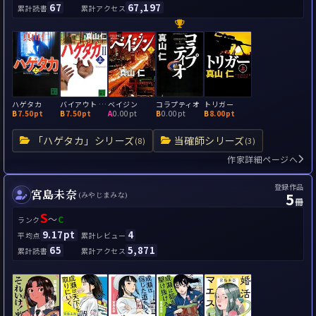
67
67,197
累計読書
累計アクセス
ハゲタカ
バイアウト ハゲタカ2
ベイジン
コラプティオ
トリガー
B
7.50pt
B
7.50pt
A
0.00pt
B
0.00pt
B
8.00pt
「ハゲタカ」シリーズ
当確師シリーズ
(8)
(3)
作家詳細ページへ
登録作品
宮島未奈
5
(みやじまみな)
冊
S
～
C
ランク
9.17pt
4
平均点
累計レビュー
65
5,871
累計読書
累計アクセス