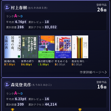
登録作品
村上春樹
26
(むらかみはるき)
冊
A
～
D
ランク
4.76pt
18
平均点
累計レビュー
286
83,032
累計読書
累計アクセス
国境の南、太陽の西
世界の終りとハードボイルド・ワンダーランド
風の歌を聴け
羊をめぐる冒険
色彩を持たない多崎つくると、彼の巡礼の年
B
7.00pt
B
6.00pt
C
5.00pt
B
0.00pt
B
0.00pt
作家詳細ページへ
登録作品
森見登美彦
16
(もりみとみひこ)
冊
A
～
D
ランク
6.23pt
16
平均点
累計レビュー
209
44,214
累計読書
累計アクセス