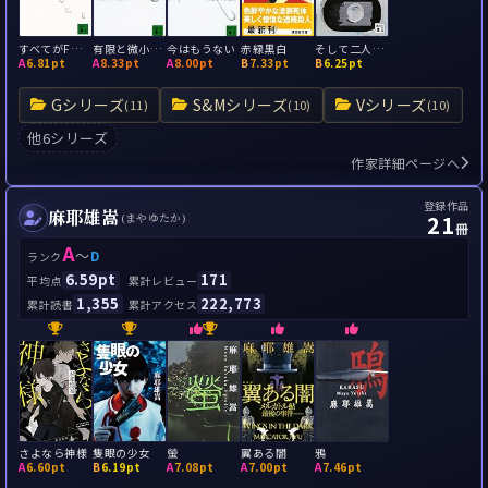
すべてがFになる
有限と微小のパン
今はもうない
赤緑黒白
そして二人だけになった
A
6.81pt
A
8.33pt
A
8.00pt
B
7.33pt
B
6.25pt
Gシリーズ
S&Mシリーズ
Vシリーズ
(11)
(10)
(10)
他6シリーズ
作家詳細ページへ
登録作品
麻耶雄嵩
21
(まやゆたか)
冊
A
～
D
ランク
6.59pt
171
平均点
累計レビュー
1,355
222,773
累計読書
累計アクセス
さよなら神様
隻眼の少女
螢
翼ある闇
鴉
A
6.60pt
B
6.19pt
A
7.08pt
A
7.00pt
A
7.46pt