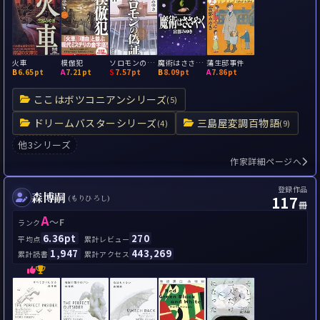
火車
模倣犯
ソロモンの偽証
魔術はささやく
蒲生邸事件
B
6.65pt
A
7.21pt
S
7.57pt
B
8.09pt
A
7.86pt
ここはボツコニアンシリーズ
(5)
ドリームバスターシリーズ
三島屋変調百物語
(4)
(9)
他3シリーズ
作家詳細ページへ
登録作品
森博嗣
117
(もりひろし)
冊
A
～
F
ランク
6.36pt
270
平均点
累計レビュー
1,947
443,269
累計読書
累計アクセス