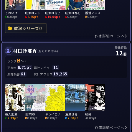
それいけ！平安部
成瀬は天下を取りにいく
成瀬は信じた道をいく
成瀬は都を駆け抜ける
婚活マエストロ
C
0.00pt
S
8.25pt
S
10.00pt
S
0.00pt
B
0.00pt
成瀬シリーズ
(3)
作家詳細ページへ
登録作品
村田沙耶香
12
(むらたさやか)
冊
B
～
F
ランク
6.71pt
11
平均点
累計レビュー
61
19,265
累計読書
累計アクセス
殺人出産
世界99
ギンイロノウタ
消滅世界
絶縁
C
7.33pt
B
0.00pt
B
0.00pt
D
7.00pt
-
0.00pt
作家詳細ページへ