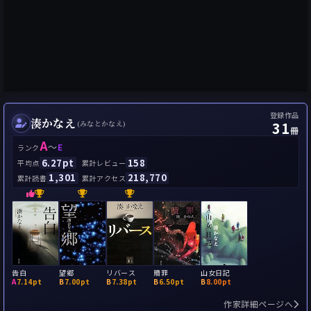
登録作品
湊かなえ
31
(みなとかなえ)
冊
A
～
E
ランク
6.27pt
158
平均点
累計レビュー
1,301
218,770
累計読書
累計アクセス
告白
望郷
リバース
贖罪
山女日記
A
7.14pt
B
7.00pt
B
7.38pt
B
6.50pt
B
8.00pt
作家詳細ページへ