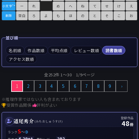
ー
れ
め
へ
ね
て
せ
け
え
小文字"°
空白
ろ
よ
も
ほ
の
と
そ
こ
お
削除
並び順
名前順
作品数順
平均点順
レビュー数順
読書数順
アクセス数順
全252件 1〜30 1/9ページ
1
2
3
4
5
6
7
8
9
›
※推理作家ではない人も含まれております
受賞作品関係
評判がよい
登録作品
道尾秀介
48
(みちおしゅうすけ)
冊
S
～
D
ランク
6.29pt
292