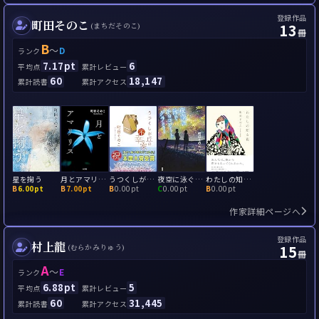
登録作品
町田そのこ
13
(まちだそのこ)
冊
B
～
D
ランク
7.17pt
6
平均点
累計レビュー
60
18,147
累計読書
累計アクセス
星を掬う
月とアマリリス
うつくしが丘の不幸の家
夜空に泳ぐチョコレートグラミー
わたしの知る花
B
6.00pt
B
7.00pt
B
0.00pt
C
0.00pt
B
0.00pt
作家詳細ページへ
登録作品
村上龍
15
(むらかみりゅう)
冊
A
～
E
ランク
6.88pt
5
平均点
累計レビュー
60
31,445
累計読書
累計アクセス