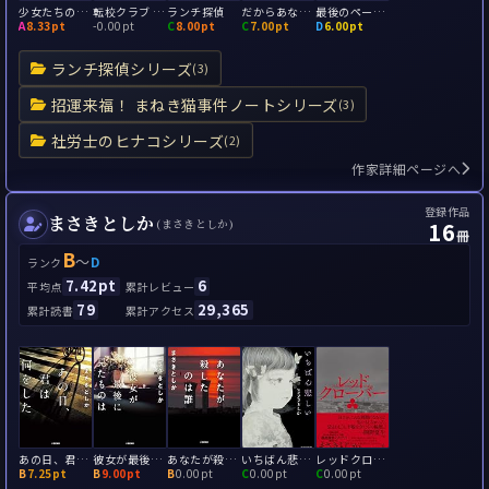
少女たちの羅針盤
転校クラブ 人魚のいた夏
ランチ探偵
だからあなたは殺される
最後のページをめくるまで
A
8.33pt
-
0.00pt
C
8.00pt
C
7.00pt
D
6.00pt
ランチ探偵シリーズ
(3)
招運来福！ まねき猫事件ノートシリーズ
(3)
社労士のヒナコシリーズ
(2)
作家詳細ページへ
登録作品
まさきとしか
16
(まさきとしか)
冊
B
～
D
ランク
7.42pt
6
平均点
累計レビュー
79
29,365
累計読書
累計アクセス
あの日、君は何をした
彼女が最後に見たものは
あなたが殺したのは誰
いちばん悲しい
レッドクローバー
B
7.25pt
B
9.00pt
B
0.00pt
C
0.00pt
C
0.00pt