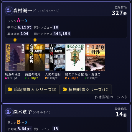
登録作品
森村誠一
327
(もりむらせいいち)
冊
A
～
D
ランク
6.19pt
10
平均点
累計レビュー
104
444,194
累計読書
累計アクセス
腐食の構造
高層の死角
人間の証明
鍵のかかる棺
新・野性の証明
A
0.00pt
C
5.00pt
B
0.00pt
B
7.50pt
C
0.00pt
暗殺請負人シリーズ
棟居刑事シリーズ
(3)
(10)
作家詳細ページへ
登録作品
深木章子
14
(みきあきこ)
冊
B
～
D
ランク
5.64pt
15
平均点
累計レビュー