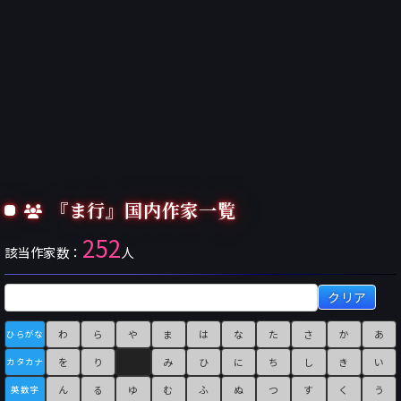
『ま行』国内作家一覧
252
該当作家数：
人
クリア
わ
ら
や
ま
は
な
た
さ
か
あ
ひらがな
を
り
み
ひ
に
ち
し
き
い
カタカナ
ん
る
ゆ
む
ふ
ぬ
つ
す
く
う
英数字