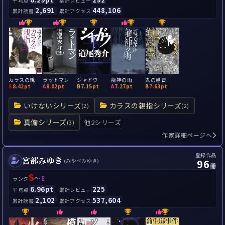
平均点
累計レビュー
2,691
448,106
累計読書
累計アクセス
カラスの親指 by rule of CROW's thumb
ラットマン
シャドウ
龍神の雨
鬼の跫音
S
8.42pt
A
8.02pt
B
7.15pt
A
7.27pt
B
7.63pt
いけないシリーズ
カラスの親指シリーズ
(2)
(2)
真備シリーズ
他2シリーズ
(3)
作家詳細ページへ
登録作品
宮部みゆき
96
(みやべみゆき)
冊
S
～
E
ランク
6.96pt
225
平均点
累計レビュー
2,102
537,604
累計読書
累計アクセス