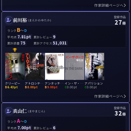
作家詳細ページへ
登録作品
前川裕
27
(まえかわゆたか)
冊
B
～
D
ランク
7.81pt
9
平均点
累計レビュー
75
51,031
累計読書
累計アクセス
クリーピー
アトロシティー
アンタッチャブル: 不可触領域
イン・ザ・ダーク
アパリション
B
6.43pt
B
8.00pt
B
9.00pt
C
0.00pt
C
0.00pt
作家詳細ページへ
登録作品
真山仁
32
(まやまじん)
冊
A
～
D
ランク
7.00pt
6
平均点
累計レビュー