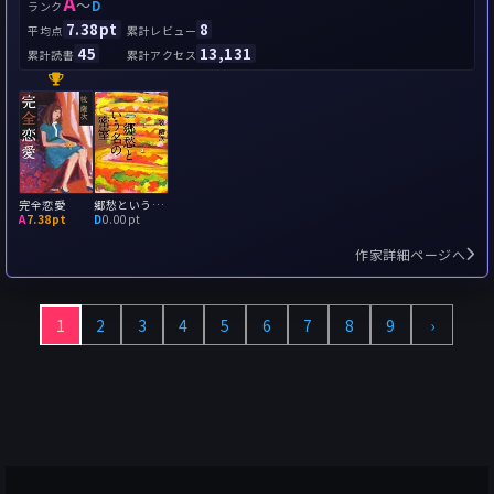
A
～
D
ランク
7.38pt
8
平均点
累計レビュー
45
13,131
累計読書
累計アクセス
完全恋愛
郷愁という名の密室
A
7.38pt
D
0.00pt
作家詳細ページへ
1
2
3
4
5
6
7
8
9
›