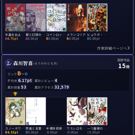
半島を出よ
愛と幻想のファシズム
コインロッカー・ベイビーズ
メランコリア
ヒュウガ・ウイルス: 五分後の世界2
A
6.75pt
A
0.00pt
B
0.00pt
B
0.00pt
D
0.00pt
作家詳細ページへ
登録作品
森川智喜
15
(もりかわともき)
冊
B
～
D
ランク
6.17pt
4
平均点
累計レビュー
53
32,579
累計読書
累計アクセス
スノーホワイト 名探偵三途川理と少女の鏡は千の目を持つ
死者と言葉を交わすなかれ
半導体探偵マキナの未定義な冒険
ワスレロモノ 名探偵三途川理 vs 思い出泥棒
一つ屋根の下の探偵たち
B
6.33pt
D
0.00pt
-
0.00pt
-
0.00pt
C
0.00pt