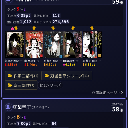
59
冊
S
～
E
ランク
6.39pt
118
平均点
累計レビュー
1,012
274,596
累計読書
累計アクセス
首無の如き祟るもの
幽女の如き怨むもの
水魑の如き沈むもの
山魔の如き嗤うもの
厭魅の如き憑くもの
S
8.55pt
S
8.40pt
B
6.50pt
A
6.13pt
B
6.36pt
作家三部作
刀城言耶シリーズ
(4)
(11)
家三部作
他1シリーズ
(3)
作家詳細ページへ
登録作品
真梨幸子
58
(まりゆきこ)
冊
B
～
E
ランク
7.00pt
64
平均点
累計レビュー