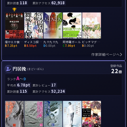
118
62,918
累計読書
累計アクセス
煙か土か食い物
ディスコ探偵水曜日
九十九十九
阿修羅ガール
ビッチマグネット
B
7.25pt
B
8.50pt
D
0.00pt
C
7.00pt
B
0.00pt
作家詳細ページへ
登録作品
円居挽
22
(まどいばん)
冊
A
～
D
ランク
6.78pt
17
平均点
累計レビュー
115
52,224
累計読書
累計アクセス