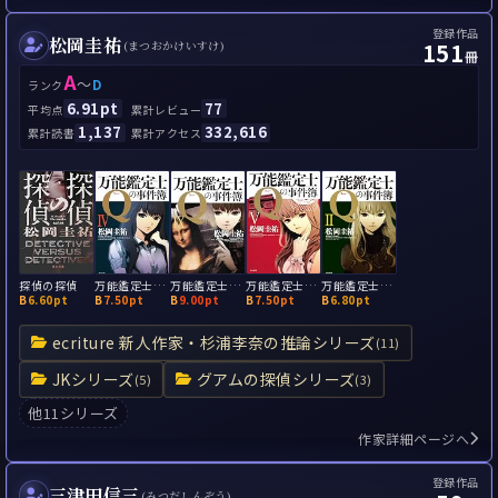
登録作品
松岡圭祐
151
(まつおかけいすけ)
冊
A
～
D
ランク
6.91pt
77
平均点
累計レビュー
1,137
332,616
累計読書
累計アクセス
探偵の探偵
万能鑑定士Ｑの事件簿IV
万能鑑定士Ｑの事件簿IX
万能鑑定士Ｑの事件簿V
万能鑑定士Ｑの事件簿 II
B
6.60pt
B
7.50pt
B
9.00pt
B
7.50pt
B
6.80pt
ecriture 新人作家・杉浦李奈の推論シリーズ
(11)
JKシリーズ
グアムの探偵シリーズ
(5)
(3)
他11シリーズ
作家詳細ページへ
登録作品
三津田信三
(みつだしんぞう)