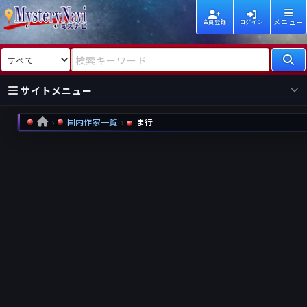
メニュー
会員登録
ログイン
検索対象
検索キーワード
サイトメニュー
国内作家一覧
ま行
HOME
国内
海外
新着
新刊
作家
作家
レビュー
情報
国内
海外
受賞
新刊
ランキング
ランキング
作品
文庫
本日話題
情報
シリーズ
新刊
作品
まとめ
作品
高評価
近況話題
タグ
ランダム表示
要望
作品
一覧