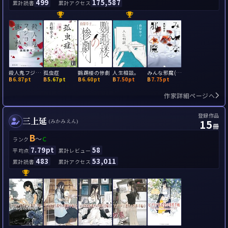
499
175,587
累計読書
累計アクセス
殺人鬼フジコの衝動
孤虫症
鸚鵡楼の惨劇
人生相談。
みんな邪魔(更年期少女)
B
6.87pt
B
5.67pt
B
6.60pt
B
7.50pt
B
7.75pt
作家詳細ページへ
登録作品
三上延
15
(みかみえん)
冊
B
～
C
ランク
7.79pt
58
平均点
累計レビュー
483
53,011
累計読書
累計アクセス