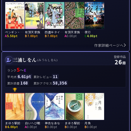
ペンギン・ハイウェイ
有頂天家族
四畳半タイムマシンブルース
有頂天家族 二代目の帰朝
夜行
A
5.50pt
B
7.00pt
B
7.00pt
A
0.00pt
C
4.00pt
作家詳細ページへ
登録作品
三浦しをん
26
(みうらしをん)
冊
S
～
E
ランク
6.61pt
11
平均点
累計レビュー
168
58,356
累計読書
累計アクセス
まほろ駅前多田便利軒
白いへび眠る島
神去なあなあ夜話
まほろ駅前番外地
月魚
B
6.00pt
A
0.00pt
B
0.00pt
B
0.00pt
B
0.00pt