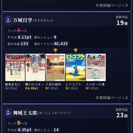
作家詳細ページへ
登録作品
万城目学
19
(まきめまなぶ)
冊
A
～
E
ランク
6.13pt
9
平均点
累計レビュー
153
40,425
累計読書
累計アクセス
鹿男あをによし
鴨川ホルモー
八月の御所グラウンド
ヒトコブラクダ層戦争(ヒトコブラクダ層ぜっと)
ホルモー六景
A
0.00pt
B
6.00pt
B
0.00pt
B
0.00pt
B
0.00pt
作家詳細ページへ
登録作品
舞城王太郎
23
(まいじょうおうたろう)
冊
B
～
D
ランク
6.35pt
14
平均点
累計レビュー