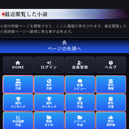
最近閲覧した小説
小説の詳細ページを閲覧すると、ここに履歴が表示されます。最近閲覧した
小説詳細ページへ簡単に戻る事が出来ます。
ページの先頭へ
HOME
ログイン
会員登録
ヘルプ
国内
海外
新着
新刊
作家
作家
レビュー
情報
国内
海外
受賞
新刊
ランキング
ランキング
作品
文庫
本日話題
情報
シリーズ
新刊
作品
まとめ
作品
高評価