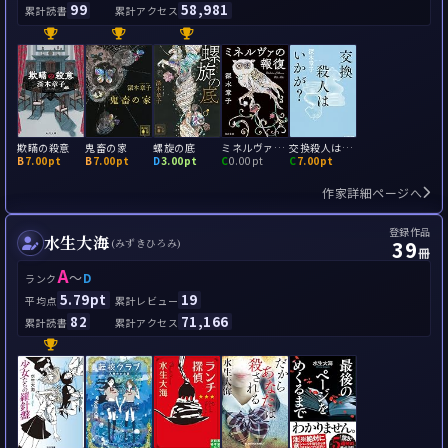
99
58,981
累計読書
累計アクセス
欺瞞の殺意
鬼畜の家
螺旋の底
ミネルヴァの報復
交換殺人はいかが？ じいじと樹来（じゅらい）とミステリー
B
7.00pt
B
7.00pt
D
3.00pt
C
0.00pt
C
7.00pt
作家詳細ページへ
登録作品
水生大海
39
(みずきひろみ)
冊
A
～
D
ランク
5.79pt
19
平均点
累計レビュー
82
71,166
累計読書
累計アクセス