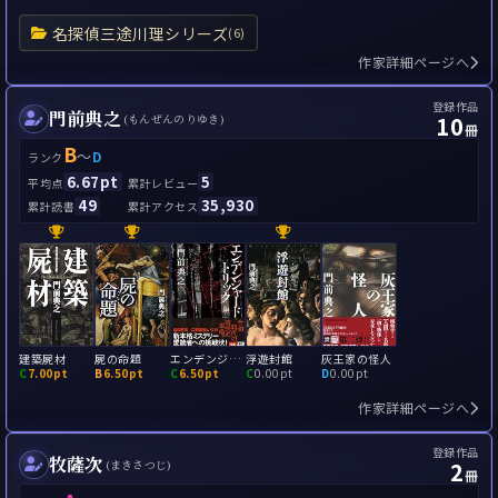
名探偵三途川理シリーズ
(6)
作家詳細ページへ
登録作品
門前典之
10
(もんぜんのりゆき)
冊
B
～
D
ランク
6.67pt
5
平均点
累計レビュー
49
35,930
累計読書
累計アクセス
建築屍材
屍の命題
エンデンジャード・トリック
浮遊封館
灰王家の怪人
C
7.00pt
B
6.50pt
C
6.50pt
C
0.00pt
D
0.00pt
作家詳細ページへ
登録作品
牧薩次
2
(まきさつじ)
冊