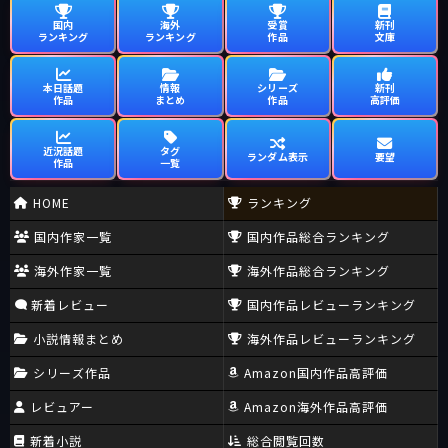
国内
海外
受賞
新刊
ランキング
ランキング
作品
文庫
本日話題
情報
シリーズ
新刊
作品
まとめ
作品
高評価
近況話題
タグ
ランダム表示
要望
作品
一覧
HOME
ランキング
国内作家一覧
国内作品総合ランキング
海外作家一覧
海外作品総合ランキング
新着レビュー
国内作品レビューランキング
小説情報まとめ
海外作品レビューランキング
シリーズ作品
Amazon国内作品高評価
レビュアー
Amazon海外作品高評価
新着小説
総合閲覧回数