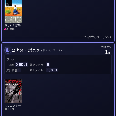
隠された悲鳴
A
0.00pt
作家詳細ページへ
登録作品
ヨナス・ボニエ
1
(ボニエ、ヨナス)
冊
-
ランク
0.00pt
0
平均点
累計レビュー
1
1,053
累計読書
累計アクセス
ヘリコプター・ハイスト 舞い降りた略奪者
-
0.00pt