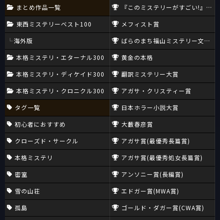
まとめ作品一覧
『このミステリーがすごい!』大賞
東西ミステリーベスト100
メフィスト賞
海外版
ばらのまち福山ミステリー文学新
本格ミステリ・エターナル300
黄金の本格
本格ミステリ・ディケイド300
翻訳ミステリー大賞
本格ミステリ・クロニクル300
アガサ・クリスティー賞
タグ一覧
日本ホラー小説大賞
初心者におすすめ
大藪春彦賞
クローズド・サークル
アガサ賞(最優秀長篇賞)
本格ミステリ
アガサ賞(最優秀処女長篇賞)
密室
アンソニー賞(長編賞)
雪の山荘
エドガー賞(MWA賞)
孤島
ゴールド・ダガー賞(CWA賞)