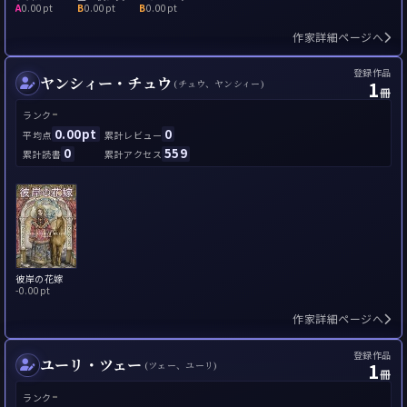
A
0.00pt
B
0.00pt
B
0.00pt
作家詳細ページへ
登録作品
ヤンシィー・チュウ
1
(チュウ、ヤンシィー)
冊
-
ランク
0.00pt
0
平均点
累計レビュー
0
559
累計読書
累計アクセス
彼岸の花嫁
-
0.00pt
作家詳細ページへ
登録作品
ユーリ・ツェー
1
(ツェー、ユーリ)
冊
-
ランク