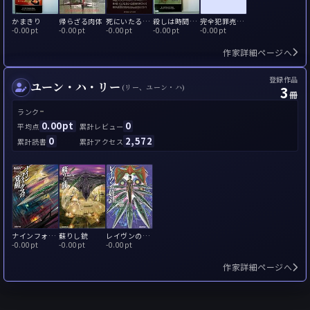
かまきり
帰らざる肉体
死にいたる芳香
殺しは時間をかけて
完全犯罪売ります
-
0.00pt
-
0.00pt
-
0.00pt
-
0.00pt
-
0.00pt
作家詳細ページへ
登録作品
ユーン・ハ・リー
3
(リー、ユーン・ハ)
冊
-
ランク
0.00pt
0
平均点
累計レビュー
0
2,572
累計読書
累計アクセス
ナインフォックスの覚醒
蘇りし銃
レイヴンの奸計
-
0.00pt
-
0.00pt
-
0.00pt
作家詳細ページへ