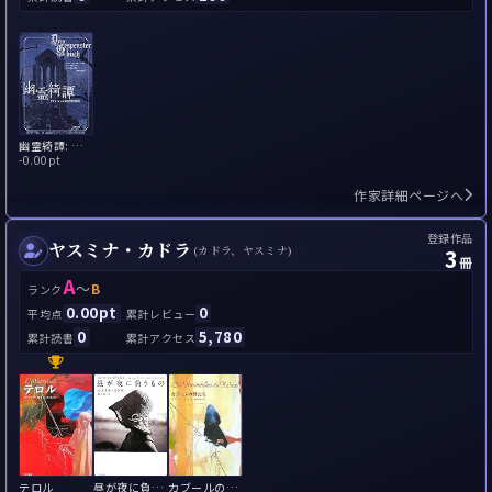
幽霊綺譚: ドイツ・ロマン派幻想短篇集
-
0.00pt
作家詳細ページへ
登録作品
ヤスミナ・カドラ
3
(カドラ、ヤスミナ)
冊
A
～
B
ランク
0.00pt
0
平均点
累計レビュー
0
5,780
累計読書
累計アクセス
テロル
昼が夜に負うもの
カブールの燕たち