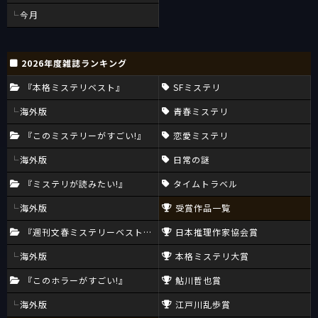
今月
2026年度雑誌ランキング
『本格ミステリベスト』
SFミステリ
海外版
青春ミステリ
『このミステリーがすごい!』
恋愛ミステリ
海外版
日常の謎
『ミステリが読みたい!』
タイムトラベル
海外版
受賞作品一覧
『週刊文春ミステリーベスト10』
日本推理作家協会賞
海外版
本格ミステリ大賞
『このホラーがすごい!』
鮎川哲也賞
海外版
江戸川乱歩賞