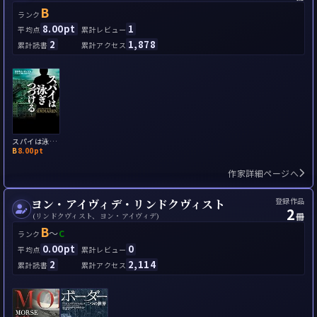
B
ランク
8.00pt
1
平均点
累計レビュー
2
1,878
累計読書
累計アクセス
スパイは泳ぎつづける
B
8.00pt
作家詳細ページへ
登録作品
ヨン・アイヴィデ・リンドクヴィスト
2
冊
(リンドクヴィスト、ヨン・アイヴィデ)
B
～
C
ランク
0.00pt
0
平均点
累計レビュー
2
2,114
累計読書
累計アクセス