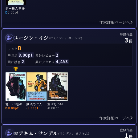
ポー殺人事件
D
0.00pt
作家詳細ページへ
登録作品
ユージン・イジー
3
(イジー、ユージン)
冊
B
ランク
8.00pt
2
平均点
累計レビュー
2
4,453
累計読書
累計アクセス
地上90階の強奪
無法の二人
友はもういない
B
8.00pt
-
8.00pt
-
0.00pt
作家詳細ページへ
登録作品
ヨアキム・サンデル
1
(サンデル、ヨアキム)
冊