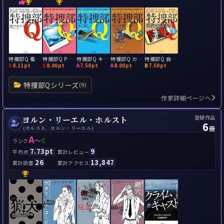
特捜部Q 檻の中の女
特捜部Q Pからのメッセージ
特捜部Q キジ殺し
特捜部Q カルテ番号64
特捜部Q 自撮りする女たち
S
8.11pt
S
8.00pt
A
7.50pt
A
8.00pt
B
7.50pt
特捜部Qシリーズ
(9)
作家詳細ページへ
登録作品
ヨルン・リーエル・ホルスト
6
冊
(ホルスト、ヨルン・リーエル)
A
～
C
ランク
7.73pt
9
平均点
累計レビュー
26
13,847
累計読書
累計アクセス