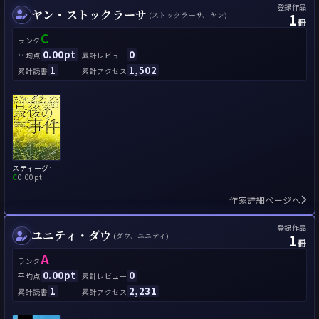
登録作品
ヤン・ストックラーサ
1
(ストックラーサ、ヤン)
冊
C
ランク
0.00pt
0
平均点
累計レビュー
1
1,502
累計読書
累計アクセス
スティーグ・ラーソン最後の事件
C
0.00pt
作家詳細ページへ
登録作品
ユニティ・ダウ
1
(ダウ、ユニティ)
冊
A
ランク
0.00pt
0
平均点
累計レビュー
1
2,231
累計読書
累計アクセス