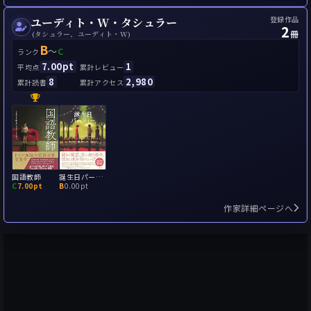
登録作品
ユーディト・W・タシュラー
2
冊
(タシュラー、ユーディト・W)
B
～
C
ランク
7.00pt
1
平均点
累計レビュー
8
2,980
累計読書
累計アクセス
国語教師
誕生日パーティー
C
7.00pt
B
0.00pt
作家詳細ページへ