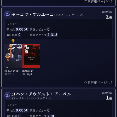
作家詳細ページへ
登録作品
ヤーコプ・アルユーニ
2
(アルユーニ、ヤーコプ)
冊
-
ランク
0.00pt
0
平均点
累計レビュー
0
2,315
累計読書
累計アクセス
殺るときは殺る
異郷の闇
-
0.00pt
-
0.00pt
作家詳細ページへ
登録作品
ヨハン・アウグスト・アーペル
1
冊
(アーペル、ヨハン・アウグスト)
-
ランク
0.00pt
0
平均点
累計レビュー
0
200
累計読書
累計アクセス