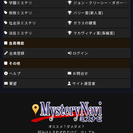
学園ミステリ
ジョン・クリーシー・ダガー賞(CW
倒叙ミステリ
バリー賞(新人賞)
社会派ミステリ
ガラスの鍵賞
法廷ミステリ
マカヴィティ賞(長編賞)
会員機能
会員登録
ログイン
その他
ヘルプ
お問合せ
要望
サイト運営者
オススメ？ダメダメ？
好みは人それぞれだけど、少しでも