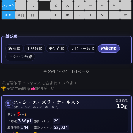
ー
レ
メ
ヘ
ネ
テ
セ
ケ
エ
小文字"°
空白
ロ
ヨ
モ
ホ
ノ
ト
ソ
コ
オ
削除
並び順
名前順
作品数順
平均点順
レビュー数順
読書数順
アクセス数順
全20件 1〜20 1/1ページ
※推理作家ではない人も含まれております
受賞作品関係
評判がよい
登録作品
ユッシ・エーズラ・オールスン
10
冊
(オールスン、ユッシ・エーズラ)
S
～
B
ランク
7.56pt
29
平均点
累計レビュー
144
52,034
累計読書
累計アクセス