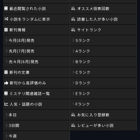
最近閲覧された小説
オススメ投票回数
小説をランダムに表示
読書した人が多い小説
新刊情報
サイトランク
今月(8月)発売
Sランク
先月(7月)発売
Aランク
先々月(6月)発売
Bランク
新刊の文庫
Cランク
新刊から高評価のみ
Dランク
ミステリ関連雑誌一覧
Eランク
人気・話題の小説
Fランク
本日
お気に入り登録数
3日間
レビューが多い小説
今週