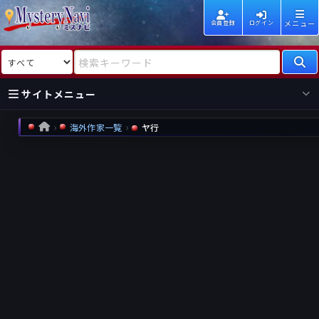
メニュー
会員登録
ログイン
検索対象
検索キーワード
サイトメニュー
海外作家一覧
ヤ行
HOME
国内
海外
新着
新刊
作家
作家
レビュー
情報
国内
海外
受賞
新刊
ランキング
ランキング
作品
文庫
本日話題
情報
シリーズ
新刊
作品
まとめ
作品
高評価
近況話題
タグ
ランダム表示
要望
作品
一覧