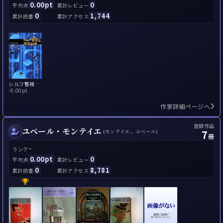
0.00pt
0
平均点
累計レビュー
0
1,744
累計読書
累計アクセス
シルフ警視と宇宙の謎
-
0.00pt
作家詳細ページへ
登録作品
ユベール・モンテイエ
7
(モンテイエ、ユベール)
冊
-
ランク
0.00pt
0
平均点
累計レビュー
0
8,781
累計読書
累計アクセス