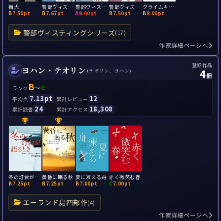
猟犬
警部ヴィスティング カタリーナ・コード
警部ヴィスティング 疑念
警部ヴィスティング 鍵穴
クライムキャスト Vol．1 届かなかった叫び
B
7.50pt
B
7.67pt
A
9.00pt
B
7.50pt
B
8.00pt
警部ヴィスティングシリーズ
(17)
作家詳細ページへ
登録作品
ヨハン・テオリン
4
(テオリン、ヨハン)
冊
B
～
C
ランク
7.13pt
12
平均点
累計レビュー
24
18,308
累計読書
累計アクセス
冬の灯台が語るとき
黄昏に眠る秋
夏に凍える舟
赤く微笑む春
B
7.25pt
B
7.25pt
B
7.00pt
C
7.00pt
エーランド島四部作
(4)
作家詳細ページへ