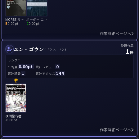
MORSE モールス
ボーダー 二つの世界
B
0.00pt
C
0.00pt
作家詳細ページへ
登録作品
ユン・ゴウン
1
(ゴウン、ユン)
冊
-
ランク
0.00pt
0
平均点
累計レビュー
1
544
累計読書
累計アクセス
夜間旅行者
-
0.00pt
作家詳細ページへ