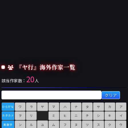
『ヤ行』海外作家一覧
20
該当作家数：
人
クリア
ワ
ラ
ヤ
マ
ハ
ナ
タ
サ
カ
ア
ひらがな
ヲ
リ
ミ
ヒ
ニ
チ
シ
キ
イ
カタカナ
ン
ル
ユ
ム
フ
ヌ
ツ
ス
ク
ウ
英数字