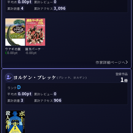
0.00pt
0
平均点
累計レビュー
4
3,096
累計読書
累計アクセス
ウナギの罠
誕生パーティの17人
C
0.00pt
-
0.00pt
作家詳細ページへ
登録作品
ヨルゲン・ブレッケ
1
(ブレッケ、ヨルゲン)
冊
D
ランク
0.00pt
0
平均点
累計レビュー
3
906
累計読書
累計アクセス