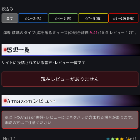
絞込み：
全て
☆1～3(低)
☆4～6(普)
☆7～8(高)
☆9～10(最高)
海蝶 鎮魂のダイブ(海を護るミューズ)
の総合評価:
9.41
/
10
点 レビュー
17
件。
感想一覧
サイトに投稿されている書評･レビュー一覧です
現在レビューがありません
Amazonレビュー
※以下のAmazon書評･レビューにはネタバレが含まれる場合があります。
未読の方はご注意ください
No.17
(
pt)
4