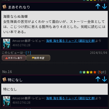
まあそれなり
海猿ならぬ海蝶
女性隊員の苦労がよくわかって面白いが、ストーリー全体として
は、こじつけ的に思える箇所もあり４点とした。気軽に読むには
いい本である。
Amazon書評･レビュー:
海蝶 海を護るミューズ (講談社文庫)
より
4065276128
このレビューは…
[？]
2024/01/06
ネタバレあり
削除希望
No.16
(
pt)
5
特になし
特になし
Amazon書評･レビュー:
海蝶 海を護るミューズ (講談社文庫)
より
4065276128