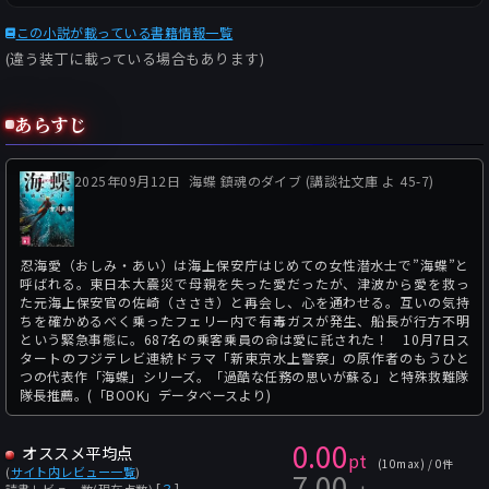
この小説が載っている書籍情報一覧
(違う装丁に載っている場合もあります)
あらすじ
2025年09月12日
海蝶 鎮魂のダイブ (講談社文庫 よ 45-7)
忍海愛（おしみ・あい）は海上保安庁はじめての女性潜水士で”海蝶”と
呼ばれる。東日本大震災で母親を失った愛だったが、津波から愛を救っ
た元海上保安官の佐崎（ささき）と再会し、心を通わせる。互いの気持
ちを確かめるべく乗ったフェリー内で有毒ガスが発生、船長が行方不明
という緊急事態に。687名の乗客乗員の命は愛に託された！ 10月7日ス
タートのフジテレビ連続ドラマ「新東京水上警察」の原作者のもうひと
つの代表作「海蝶」シリーズ。「過酷な任務の思いが蘇る」と特殊救難隊
隊長推薦。(「BOOK」データベースより)
0.00
オススメ平均点
pt
(10max) / 0件
(
サイト内レビュー一覧
)
7.00
[
？
]
読書レビュー数(現在点数)