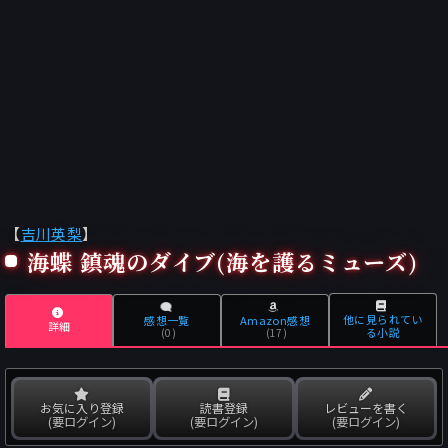
【
吉川英梨
】
海蝶 鎮魂のダイブ(海を護るミューズ)
他に見られてい
感想一覧
Amazon感想
詳細
る小説
(0)
(17)
お気に入り登録
読書登録
レビューを書く
(要ログイン)
(要ログイン)
(要ログイン)