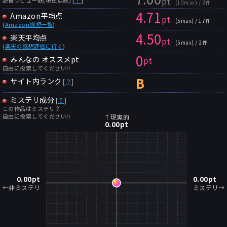
pt
(10max) / 3件
4.71
Amazon平均点
pt
(5max) / 17件
(
Amazon感想一覧
)
4.50
楽天平均点
pt
(5max) / 2件
(
楽天の感想評価に行く
)
0
みんなの オススメpt
pt
自由に投票してください!!
B
サイト内ランク
[
？
]
ミステリ成分
[
？
]
この作品はミステリ？
自由に投票してください!!
↑現実的
0.00
pt
0.00
pt
0.00
pt
←非ミステリ
ミステリ→