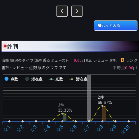
もっとみる
評判
B
海蝶 鎮魂のダイブ(海を護るミューズ)
の評価:
0.00
/
10
点 レビュー
0
件。
ランク
書評･レビュー点数毎のグラフです
平均点
0.00
pt
点数
潜在点
点数
潜在点
2件
66.67%
1件
33.33%
☆2
☆7
☆3
☆8
☆4
☆9
☆5
☆10
☆1
☆6