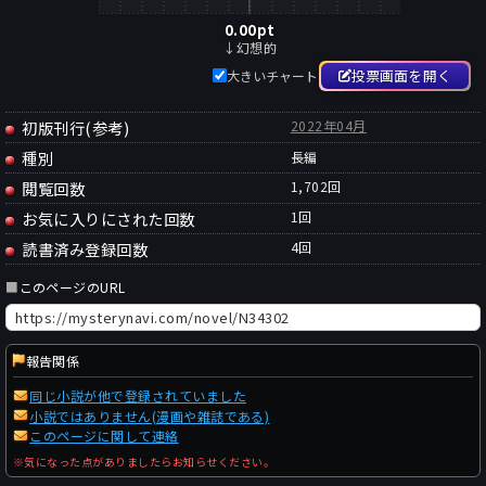
0.00
pt
↓幻想的
投票画面を開く
大きいチャート
初版刊行(参考)
2022年04月
種別
長編
閲覧回数
1,702回
お気に入りにされた回数
1
回
読書済み登録回数
4
回
■
このページのURL
報告関係
同じ小説が他で登録されていました
小説ではありません(漫画や雑誌である)
このページに関して連絡
※気になった点がありましたらお知らせください。