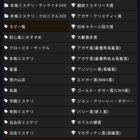
本格ミステリ・ディケイド300
翻訳ミステリー大賞
本格ミステリ・クロニクル300
アガサ・クリスティー賞
タグ一覧
日本ホラー小説大賞
初心者におすすめ
大藪春彦賞
クローズド・サークル
アガサ賞(最優秀長篇賞)
本格ミステリ
アガサ賞(最優秀処女長篇賞)
密室
アンソニー賞(長編賞)
雪の山荘
エドガー賞(MWA賞)
孤島
ゴールド・ダガー賞(CWA賞)
学園ミステリ
ジョン・クリーシー・ダガー賞(CW
倒叙ミステリ
バリー賞(新人賞)
社会派ミステリ
ガラスの鍵賞
法廷ミステリ
マカヴィティ賞(長編賞)