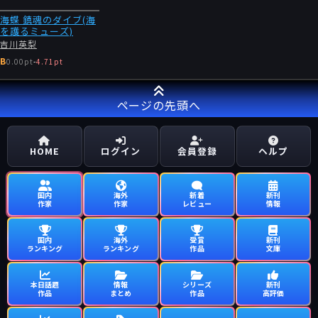
海蝶 鎮魂のダイブ(海
を護るミューズ)
吉川英梨
B
0.00pt
-
4.71pt
ページの先頭へ
HOME
ログイン
会員登録
ヘルプ
国内
海外
新着
新刊
作家
作家
レビュー
情報
国内
海外
受賞
新刊
ランキング
ランキング
作品
文庫
本日話題
情報
シリーズ
新刊
作品
まとめ
作品
高評価