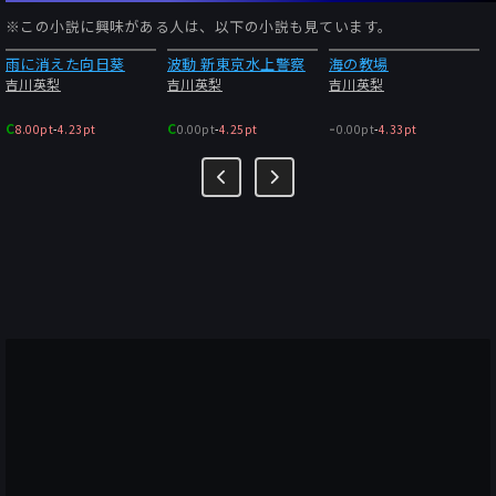
※この小説に興味がある人は、以下の小説も見ています。
雨に消えた向日葵
波動 新東京水上警察
海の教場
吉川英梨
吉川英梨
吉川英梨
-
C
C
8.00pt
-
4.23pt
0.00pt
-
4.25pt
0.00pt
-
4.33pt