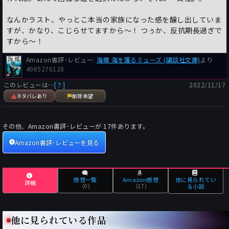
なんかラスト、やっとこ本当の家族になった感を醸し出していま
すが、かなり、こじらせてますから～！ つぅか、反抗期長過ぎで
すから～！
Amazon書評･レビュー:
海蝶 海を護るミューズ (講談社文庫)
より
4065276128
このレビューは…
[？]
2022/11/17
ネタバレあり
削除希望
その他、Amazon書評･レビューが
17
件あります。
Amazon書評･レビューを見る
感想一覧
Amazon感想
他に見られてい
詳細
(0)
(17)
る小説
他に見られている作品