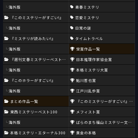
海外版
青春ミステリ
『このミステリーがすごい!』
恋愛ミステリ
海外版
日常の謎
『ミステリが読みたい!』
タイムトラベル
海外版
受賞作品一覧
『週刊文春ミステリーベスト10』
日本推理作家協会賞
海外版
本格ミステリ大賞
『このホラーがすごい!』
鮎川哲也賞
海外版
江戸川乱歩賞
まとめ作品一覧
『このミステリーがすごい!』大賞
東西ミステリーベスト100
メフィスト賞
海外版
ばらのまち福山ミステリー文学新
本格ミステリ・エターナル300
黄金の本格