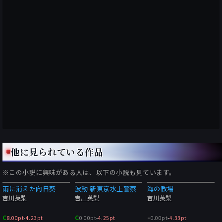
他に見られている作品
※この小説に興味がある人は、以下の小説も見ています。
雨に消えた向日葵
波動 新東京水上警察
海の教場
吉川英梨
吉川英梨
吉川英梨
-
C
C
8.00pt
-
4.23pt
0.00pt
-
4.25pt
0.00pt
-
4.33pt