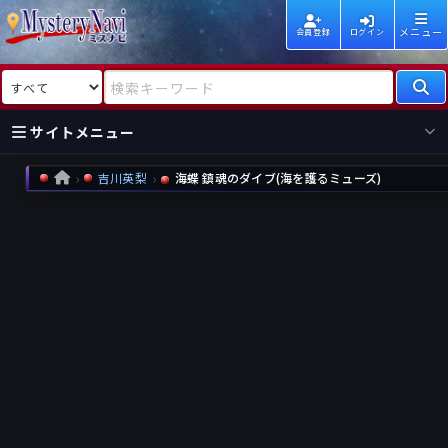
メニュー
会員登録
ログイン
検索対象
検索キーワード
サイトメニュー
吉川英梨
海蝶 鎮魂のダイブ(海を護るミューズ)
HOME
国内
海外
新着
新刊
作家
作家
レビュー
情報
国内
海外
受賞
新刊
ランキング
ランキング
作品
文庫
本日話題
情報
シリーズ
新刊
作品
まとめ
作品
高評価
近況話題
タグ
ランダム表示
要望
作品
一覧