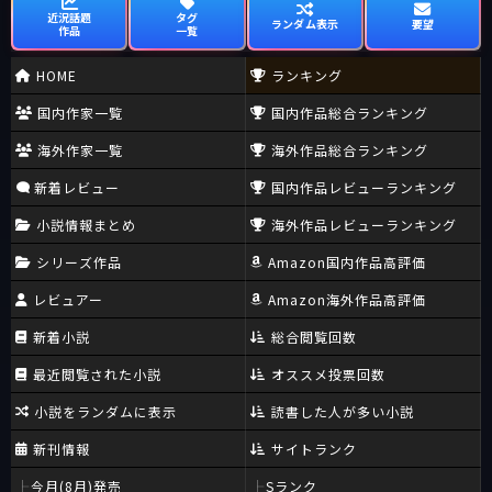
近況話題
タグ
ランダム表示
要望
作品
一覧
HOME
ランキング
国内作家一覧
国内作品総合ランキング
海外作家一覧
海外作品総合ランキング
新着レビュー
国内作品レビューランキング
小説情報まとめ
海外作品レビューランキング
シリーズ作品
Amazon国内作品高評価
レビュアー
Amazon海外作品高評価
新着小説
総合閲覧回数
最近閲覧された小説
オススメ投票回数
小説をランダムに表示
読書した人が多い小説
新刊情報
サイトランク
今月(8月)発売
Sランク