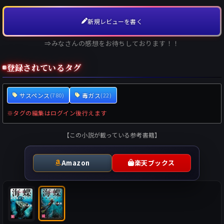
新規レビューを書く
⇒みなさんの感想をお待ちしております！！
登録されているタグ
サスペンス
毒ガス
(780)
(22)
※タグの編集はログイン後行えます
【この小説が載っている参考書籍】
Amazon
楽天ブックス