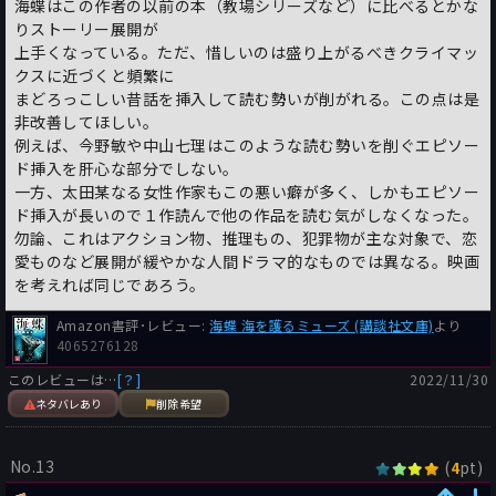
海蝶はこの作者の以前の本（教場シリーズなど）に比べるとかな
りストーリー展開が
上手くなっている。ただ、惜しいのは盛り上がるべきクライマッ
クスに近づくと頻繁に
まどろっこしい昔話を挿入して読む勢いが削がれる。この点は是
非改善してほしい。
例えば、今野敏や中山七理はこのような読む勢いを削ぐエピソー
ド挿入を肝心な部分でしない。
一方、太田某なる女性作家もこの悪い癖が多く、しかもエピソー
ド挿入が長いので１作読んで他の作品を読む気がしなくなった。
勿論、これはアクション物、推理もの、犯罪物が主な対象で、恋
愛ものなど展開が緩やかな人間ドラマ的なものでは異なる。映画
を考えれば同じであろう。
Amazon書評･レビュー:
海蝶 海を護るミューズ (講談社文庫)
より
4065276128
このレビューは…
[？]
2022/11/30
ネタバレあり
削除希望
No.13
(
pt)
4