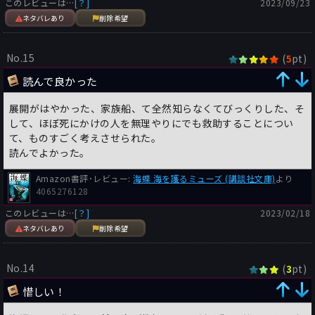
このレビューは…
[？]
2023/09/23
ネタバレあり
削除希望
No.15
(
pt)
5
読んで良かった
展開がはやかった、家族船、て全然知らなくてびっくりした、そ
して、ほぼ死にかけの人を無理やりにでも救助することについ
て、ものすごく考えさせられた。
読んでよかった。
Amazon書評･レビュー:
海蝶 海を護るミューズ (講談社文庫)
より
4065276128
このレビューは…
[？]
2023/02/18
ネタバレあり
削除希望
No.14
(
pt)
3
惜しい！