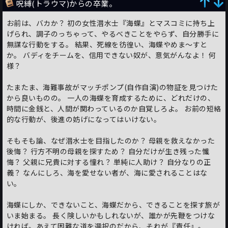
呪縛(トラウマ)からの卒業。
お前は、バカか？ 初の女性潜水士『海蝶』とマスコミに持ち上
げられ、調子のっちゃって、やるべきことをやらず、自分勝手に
無謀な行動をする。 結果、死線を彷徨い、海蝶やめま～すと
か。 バディをチームを、信用できない奴が、意気がんなよ！ 何
様？
たまたま、海難事故がマッチポンプ(自作自演)の物証を見つけた
から良いものの。 一人の海蝶を育成するために、どれだけの、
時間に金銭と、人間が関わっているのか自覚しろよ。 お前の短絡
的な行動が、後進の妨げになってはいけない。
そもそも論、なぜ潜水士を目指したのか？ 母親を救えなかった
後悔？ 行方不明の母親を探すため？ 自分だけが生き残った懺
悔？ 父親に兄貴に対する憧れ？ 単純に人助け？ 自分なりの正
義？ なんにしろ、海を愛せない者が、海に愛されることはな
い。
海蝶にしか、できないこと、海蝶だから、できることを探す旅が
いま始まる。 長く険しいかもしれないが、誰かが先鞭をつけな
ければ。あえて困難な道を選択のだから、それが『責任』。