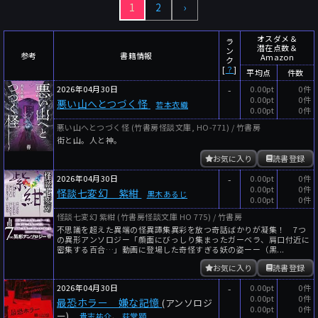
1
2
›
～
件
レビュー数
～
人
読者数
オスダメ＆
ラ
潜在点数＆
ン
年代
参考
書籍情報
Amazon
ク
[
？
]
平均点
件数
年代と月の範囲
先月以降
今月以降
2026年04月30日
-
0.00pt
0件
0.00pt
0件
悪い山へとつづく怪
年
月
若本衣織
0.00pt
0件
～
悪い山へとつづく怪 (竹書房怪談文庫, HO-771) / 竹書房
年
月
街と山。人と神。
お気に入り
読書登録
細かく検索
2026年04月30日
-
0.00pt
0件
0.00pt
0件
絞り込みリセット
怪談七変幻 紫紺
黒木あるじ
0.00pt
0件
怪談七変幻 紫紺 (竹書房怪談文庫 HO 775) / 竹書房
不思議を超えた異端の怪異譚集異彩を放つ奇話ばかりが凝集！ 7つ
の異形アンソロジー「顔面にびっしり集まったガーベラ、肩口付近に
密集する百合…」動画に登場した奇怪すぎる妖の姿ーー（黒...
お気に入り
読書登録
2026年04月30日
-
0.00pt
0件
0.00pt
0件
最恐ホラー 嫌な記憶
(アンソロジ
0.00pt
0件
ー)
貴志祐介
、
荻堂顕