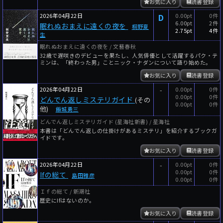
お気に入り
読書登録
2026年04月22日
D
0.00pt
0件
6.00pt
2件
眠れぬおまえに遠くの夜を
桐野夏
2.75pt
4件
生
眠れぬおまえに遠くの夜を / 文藝春秋
32歳で遅咲きのデビューを果たし、人気俳優として活躍するパク・テ
ミンは、「終わった男」ことニック・ナダンについて語り始めた。
お気に入り
読書登録
2026年04月22日
-
0.00pt
0件
0.00pt
0件
どんでん返しミステリガイド
(その
0.00pt
0件
他)
飯城勇三
どんでん返しミステリガイド (星海社新書) / 星海社
本書は「どんでん返しの仕掛けがあるミステリ」を紹介するブックガ
イドです。
お気に入り
読書登録
2026年04月22日
-
0.00pt
0件
0.00pt
0件
Ifの総て
島田雅彦
0.00pt
0件
Ｉｆの総て / 新潮社
歴史にIfはないのか。
お気に入り
読書登録