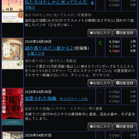
私たちはたしかに光ってたんだ
金
0.00pt
0件
子玲介
私たちはたしかに光ってたんだ / 文藝春秋
高校生の瑞葉(みずは)がクラスメイトの朝顔(あさがお)に誘われて結
成したバンド〈さなぎいぬ〉。
お気に入り
読書登録
2026年04月08日
C
6.00pt
1件
6.50pt
2件
謎の香りはパン屋から2
(短編集)
4.56pt
9件
土屋うさぎ
謎の香りはパン屋から2 / 宝島社
シリーズ累計35万部突破! 香ばしい焼きたてパンがいざなう人と人と
をつなぐ5つのミステリー『このミステリーがすごい!』大賞受賞のベ
ストセラー続編メロンパン、デニッシュ、カツサンド...
お気に入り
読書登録
2026年04月08日
-
0.00pt
0件
0.00pt
0件
血塗られた指輪
キンバリー・ベル
0.00pt
0件
血塗られた指輪 (ハヤカワ・ミステリ) / 早川書房
夫婦でパリ旅行中のステラは爆発事件に遭遇。混乱の最中、夫が姿を
消してしまう。
お気に入り
読書登録
2026年04月07日
-
0.00pt
0件