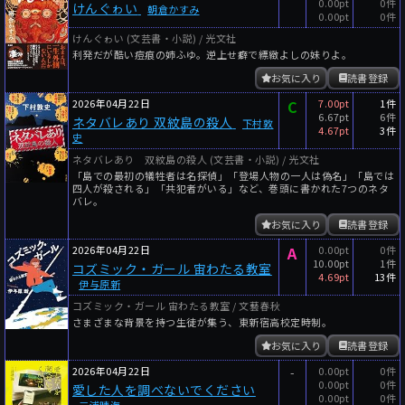
0.00pt
0件
けんぐゎい
朝倉かすみ
0.00pt
0件
けんぐゎい (文芸書・小説) / 光文社
利発だが酷い痘痕の姉ふゆ。逆上せ癖で縹緻よしの妹りよ。
お気に入り
読書登録
2026年04月22日
C
7.00pt
1件
6.67pt
6件
ネタバレあり 双紋島の殺人
下村敦
4.67pt
3件
史
ネタバレあり 双紋島の殺人 (文芸書・小説) / 光文社
「島での最初の犠牲者は名探偵」「登場人物の一人は偽名」「島では
四人が殺される」「共犯者がいる」など、巻頭に書かれた7つのネタ
バレ。
お気に入り
読書登録
2026年04月22日
A
0.00pt
0件
10.00pt
1件
コズミック・ガール 宙わたる教室
4.69pt
13件
伊与原新
コズミック・ガール 宙わたる教室 / 文藝春秋
さまざまな背景を持つ生徒が集う、東新宿高校定時制。
お気に入り
読書登録
2026年04月22日
-
0.00pt
0件
0.00pt
0件
愛した人を調べないでください
0.00pt
0件
三浦晴海