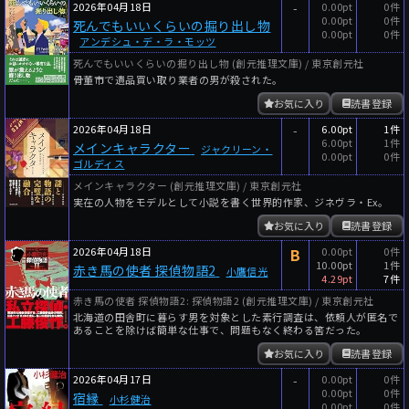
2026年04月18日
-
0.00pt
0件
0.00pt
0件
死んでもいいくらいの掘り出し物
0.00pt
0件
アンデシュ・デ・ラ・モッツ
死んでもいいくらいの掘り出し物 (創元推理文庫) / 東京創元社
骨董市で遺品買い取り業者の男が殺された。
お気に入り
読書登録
2026年04月18日
-
6.00pt
1件
6.00pt
1件
メインキャラクター
ジャクリーン・
0.00pt
0件
ゴルディス
メインキャラクター (創元推理文庫) / 東京創元社
実在の人物をモデルとして小説を書く世界的作家、ジネヴラ・Ex。
お気に入り
読書登録
2026年04月18日
B
0.00pt
0件
10.00pt
1件
赤き馬の使者 探偵物語2
小鷹信光
4.29pt
7件
赤き馬の使者 探偵物語2: 探偵物語2 (創元推理文庫) / 東京創元社
北海道の田舎町に暮らす男を対象とした素行調査は、依頼人が匿名で
あることを除けば簡単な仕事で、問題もなく終わる筈だった。
お気に入り
読書登録
2026年04月17日
-
0.00pt
0件
0.00pt
0件
宿縁
小杉健治
0.00pt
0件