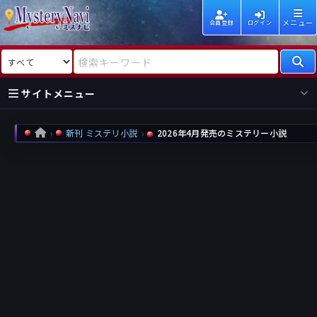
メニュー
会員登録
ログイン
検索対象
検索キーワード
サイトメニュー
国内
海外
新着
新刊
新刊 ミステリ小説
2026年4月発売のミステリー小説
HOME
作家
作家
レビュー
情報
国内
海外
受賞
新刊
ランキング
ランキング
作品
文庫
本日話題
情報
シリーズ
新刊
作品
まとめ
作品
高評価
近況話題
タグ
ランダム表示
要望
作品
一覧