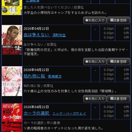
愛した人を調べないでください / 双葉社
大学生の小塚咲月はキャンプをするためダムを訪れた。
お気に入り
読書登録
2026年04月22日
-
0.00pt
0件
0.00pt
0件
血は争えない
深町秋生
0.00pt
0件
血は争えない / 双葉社
「歌舞伎町の狂王」と呼ばれ、夜の街を支配した伝説の隻眼ヤクザ・
不破隆次。
お気に入り
読書登録
2026年04月22日
-
0.00pt
0件
0.00pt
0件
枯れ枝に桜
君嶋彼方
0.00pt
0件
枯れ枝に桜 / 双葉社
六十歳以上の女性のみを対象とした女性用風俗店『銀楼館』。
お気に入り
読書登録
2026年04月22日
-
0.00pt
0件
0.00pt
0件
カーラの選択
ニック・ハーカウェイ
0.00pt
0件
カーラの選択 / 早川書房
ソ連の暗殺者のターゲットになった男が姿を消した。