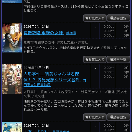
文社
下宿住まいの高校生ジャスは、月から来たという不思議な少年ティコ
と出会う。
お気に入り
読書登録
2026年04月14日
-
0.00pt
0件
0.00pt
0件
崑崙攻略 鋼鉄の女神
鳴海章
0.00pt
0件
崑崙攻略 鋼鉄の女神 (光文社文庫) / 光文社
SINコロナウイルスと、地球規模の気候変動で大きく変貌してしまっ
た世界。
お気に入り
読書登録
2026年04月14日
-
0.00pt
0件
0.00pt
0件
人形事件 須美ちゃんは名探
0.00pt
0件
偵！？ 浅見光彦シリーズ番外
内
田康夫財団事務局
人形事件 須美ちゃんは名探偵！？ 浅見光彦シリーズ番外 (光文社
文庫) / 光文社
浅見家のお手伝い、吉田須美子が、休日を小松原育代と遊園地で楽し
んで帰ってくると、二人が目にしたのは、育代の店、花春の前に置か
れた段ボール箱。
お気に入り
読書登録
2026年04月14日
-
0.00pt
0件
0.00pt
0件
手下は犬だけ
風野真知雄