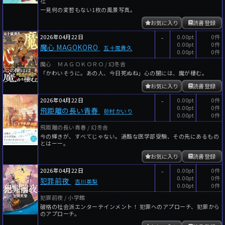
社
一見何の変哲もない1枚の風景写真。
お気に入り
読書登録
2026年04月22日
-
0.00pt
0件
0.00pt
0件
魔心 MAGOKORO
五十嵐貴久
0.00pt
0件
魔心 ＭＡＧＯＫＯＲＯ / 幻冬舎
「かわいそうに。あの人、今日死ぬね」心の闇には、魔が棲む。
お気に入り
読書登録
2026年04月22日
-
0.00pt
0件
0.00pt
0件
飛距離の長い青春
砂村かいり
0.00pt
0件
飛距離の長い青春 / 幻冬舎
今の輝きが、すべてじゃない。過酷な医学部受験、その先にあるもの
とはーー。
お気に入り
読書登録
2026年04月22日
-
0.00pt
0件
0.00pt
0件
犯罪前夜
吉川英梨
0.00pt
0件
犯罪前夜 / 小学館
破格の社会派エンターテインメント！ 犯罪へのアプローチ、犯罪から
のアプローチ。