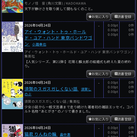
モノノ怪 妄 (角川文庫) / KADOKAWA
天下が静けさを取り戻して間もなくのこと。
お気に入り
読書登録
2026年04月24日
-
0.00pt
0件
0.00pt
0件
アイ・ウォント・トゥ・ホール
0.00pt
0件
ド・ユア・ハンド 東京バンドワゴ
ン
小路幸也
アイ・ウォント・トゥ・ホールド・ユア・ハンド 東京バンドワゴン /
集英社
【人気シリーズ、第21弾!】花陽と麟太郎の結婚式も終えた夏の終わ
り。
お気に入り
読書登録
2026年04月24日
-
0.00pt
0件
0.00pt
0件
須賀のスガスガしくない話
須賀し
0.00pt
0件
のぶ
須賀のスガスガしくない話 / 集英社
少女小説から一般文芸書まで走り続けた著者初の雑談エッセイ。コバ
ルト名物 "あとがき" のノリで書きました。
お気に入り
読書登録
2026年04月24日
-
0.00pt
0件
0.00pt
0件
猫君 りんねの輪
畠中恵
0.00pt
0件