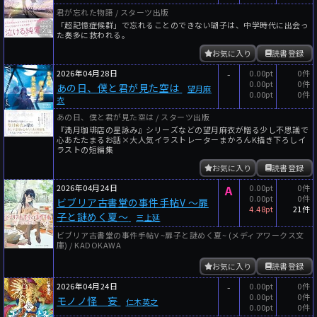
君が忘れた物語 / スターツ出版
「超記憶症候群」で忘れることのできない瑚子は、中学時代に出会っ
た奏多に救われる。
お気に入り
読書登録
2026年04月28日
-
0.00pt
0件
0.00pt
0件
あの日、僕と君が見た空は
望月麻
0.00pt
0件
衣
あの日、僕と君が見た空は / スターツ出版
『満月珈琲店の星詠み』シリーズなどの望月麻衣が贈る少し不思議で
心あたたまるお話×大人気イラストレーターまかろんK描き下ろしイ
ラストの短編集
お気に入り
読書登録
2026年04月24日
A
0.00pt
0件
0.00pt
0件
ビブリア古書堂の事件手帖V ～扉
4.48pt
21件
子と謎めく夏～
三上延
ビブリア古書堂の事件手帖V ~扉子と謎めく夏~ (メディアワークス文
庫) / KADOKAWA
お気に入り
読書登録
2026年04月24日
-
0.00pt
0件
0.00pt
0件
モノノ怪 妄
仁木英之
0.00pt
0件