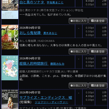
8.00pt
2件
白と黒のソナタ
宇佐美まこと
0.00pt
0件
白と黒のソナタ (単行本文芸フィクション) / 祥伝社
ーー先生は光でした。私が求めていた光。
お気に入り
読書登録
2026年04月07日
-
0.00pt
0件
0.00pt
0件
おしら鬼秘譚
黒木あるじ
0.00pt
0件
おしら鬼秘譚 / KADOKAWA
怪異に嘘も本当もない。大事なのは背景にある人の営みや風土だ。
お気に入り
読書登録
2026年04月07日
-
0.00pt
0件
0.00pt
0件
超個人的時間旅行
藤岡みなみ
0.00pt
0件
超個人的時間旅行 (ハヤカワ文庫JA) / 早川書房
上田誠、小原晩、こだま、pha、宮崎智之、牟田都子ほか20名超が集
結。
お気に入り
読書登録
2026年04月07日
-
0.00pt
0件
4.00pt
1件
サプライズ・エンディングス 嘘
0.00pt
0件
(短編集)
ジェフリー・ディーヴァー
サプライズ・エンディングス 嘘 (文春文庫) / 文藝春秋