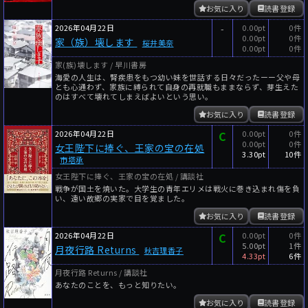
お気に入り
読書登録
2026年04月22日
-
0.00pt
0件
0.00pt
0件
家（族）壊します
桜井美奈
0.00pt
0件
家(族)壊します / 早川書房
海愛の人生は、腎疾患をもつ幼い妹を世話する日々だったーー父や母
とも心通わず、家族に縛られて自身の再就職もままならず、芽生えた
のはすべて壊れてしまえばよいという思い。
お気に入り
読書登録
2026年04月22日
C
0.00pt
0件
0.00pt
0件
女王陛下に捧ぐ、王家の宝の在処
3.30pt
10件
市塔承
女王陛下に捧ぐ、王家の宝の在処 / 講談社
戦争が国土を焼いた。大学生の青年エリメは戦火に巻き込まれ傷を負
い、遠い故郷の実家で目を覚ました。
お気に入り
読書登録
2026年04月22日
C
0.00pt
0件
5.00pt
1件
月夜行路 Returns
秋吉理香子
4.33pt
6件
月夜行路 Returns / 講談社
あなたのことを、もっと知りたい。
お気に入り
読書登録