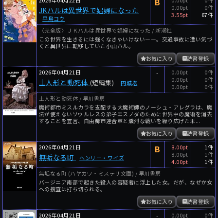
B
0.00pt
0件
JKハルは異世界で娼婦になった
3.55pt
67件
平鳥コウ
〈完全版〉ＪＫハルは異世界で娼婦になった / 新潮社
この世界を生きるには強くなきゃいけないーー。交通事故に遭い気づ
くと異世界に転移していた小山ハル。
お気に入り
読書登録
2026年04月21日
-
0.00pt
0件
0.00pt
0件
土人形と動死体
(短編集)
円城塔
0.00pt
0件
土人形と動死体 / 早川書房
魔術都市ミスルカラを支配する大魔術師のノーシュ・アレグラは、魔
法が使えないソウルレスの弟子エスノダのために世界中の魔術を消去
することを宣言、自由都市連合軍と熾烈な戦いを繰り広げた末...
お気に入り
読書登録
2026年04月21日
B
8.00pt
1件
8.00pt
1件
無垢なる町
ヘンリー・ワイズ
4.00pt
1件
無垢なる町 (ハヤカワ・ミステリ文庫) / 早川書房
バージニア南部で起きた殺人の容疑者に浮上した女。だが、なぜか女
への捜査は打ち切られる。
お気に入り
読書登録
2026年04月21日
-
0.00pt
0件