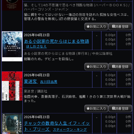
猫、そして14の不思議で恐るべき残酷な物語 (ハーパーＢＯＯＫＳ) /
ハーパーコリンズ・ジャパン
猫に餌をやってはいけない─海辺の別荘を訪れた孤独な女性ベスは、
管理人の警告を無視し1匹の野良猫と交流する。
お気に入り
読書登録
2026年04月23日
-
0.00pt
0件
0.00pt
0件
ある小説家の死からはじまる物語
0.00pt
0件
ほしおさなえ
ある小説家の死からはじまる物語 (単行本) / 中央公論新社
就職のため。デビューを目指し。
お気に入り
読書登録
2026年04月23日
-
0.00pt
0件
0.00pt
0件
夏迷宮
古川日出男
0.00pt
0件
夏迷宮 / 講談社
柴田元幸、斎藤真理子、石沢麻依、推薦！きのう第三次世界大戦が始
まった。
お気に入り
読書登録
2026年04月23日
-
0.00pt
0件
0.00pt
0件
チャックの数奇な人生 イフ・イッ
0.00pt
0件
ト・ブリーズ
スティーヴン・キング