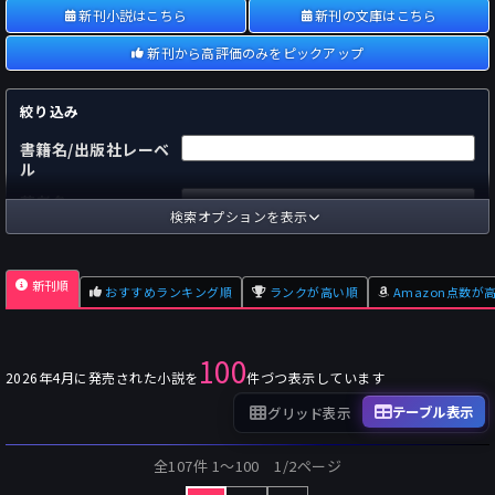
新刊小説はこちら
新刊の文庫はこちら
新刊から高評価のみをピックアップ
絞り込み
書籍名/出版社レーベ
ル
著者名
検索オプションを表示
国内
海外
あらすじ
新刊順
おすすめランキング順
ランクが高い順
Amazon点数が
出版社
～
pp.
ページ数
100
単行本
文庫本
フォーマット
2026年4月に発売された小説を
件づつ表示しています
～
Pt
オスダメ点数
テーブル表示
グリッド表示
～
Pt
潜在点数
全107件 1〜100 1/2ページ
～
Pt
Amazon点数