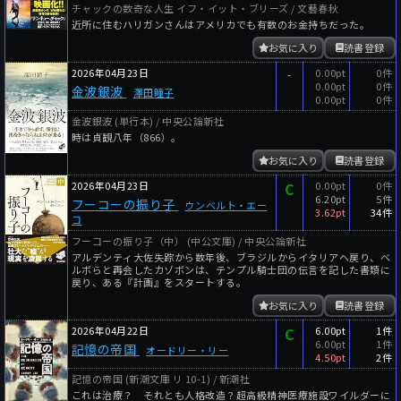
チャックの数奇な人生 イフ・イット・ブリーズ / 文藝春秋
近所に住むハリガンさんはアメリカでも有数のお金持ちだった。
お気に入り
読書登録
2026年04月23日
-
0.00pt
0件
0.00pt
0件
金波銀波
澤田瞳子
0.00pt
0件
金波銀波 (単行本) / 中央公論新社
時は貞観八年（866）。
お気に入り
読書登録
2026年04月23日
C
0.00pt
0件
6.20pt
5件
フーコーの振り子
ウンベルト・エー
3.62pt
34件
コ
フーコーの振り子（中） (中公文庫) / 中央公論新社
アルデンティ大佐失踪から数年後、ブラジルからイタリアへ戻り、ベ
ルボらと再会したカゾボンは、テンプル騎士団の伝言を記した書類に
戻り、ある『計画』をスタートする。
お気に入り
読書登録
2026年04月22日
C
6.00pt
1件
6.00pt
1件
記憶の帝国
オードリー・リー
4.50pt
2件
記憶の帝国 (新潮文庫 リ 10-1) / 新潮社
これは治療？ それとも人格改造？超高級精神医療施設ワイルダーに