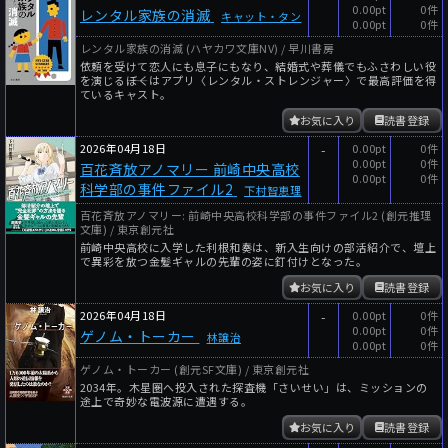
0.00pt
0件
レンタル家族の消滅
キャット・タン
0.00pt
0件
レンタル家族の消滅 (ハヤカワ文庫NV) / 早川書房
依頼を受けて恋人にも息子にもなり、結婚式や葬儀でもふさわしい役
を演じる――ぼくはアプリ〈レンタル・ストレンジャー〉で最高評価を得
ているキャスト。
お気に入り
読書登録
2026年04月18日
-
0.00pt
0件
0.00pt
0件
百花斉放アノマリー 前崎中央高校
0.00pt
0件
科学部の事件ファイル2
下村智恵理
百花斉放アノマリー: 前崎中央高校科学部の事件ファイル2 (創元推理
文庫) / 東京創元社
前崎中央高校に入学した利根和奏は、新入生向けの部活紹介で、壇上
で異彩を放つ金髪ギャルの先輩の姿に釘付けとなった。
お気に入り
読書登録
2026年04月18日
-
0.00pt
0件
0.00pt
0件
ゲノム・トーカー
林譲治
0.00pt
0件
ゲノム・トーカー (創元SF文庫) / 東京創元社
2034年。木星圏へ投入された探査機「さいせい」は、ミッションの
途上で奇妙な電波源に遭遇する。
お気に入り
読書登録