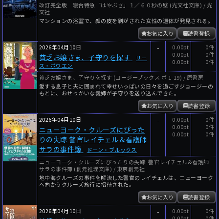
改訂完全版 寝台特急「はやぶさ」１／６０秒の壁 (光文社文庫) / 光
文社
マンションの浴室で、顔の皮を剝がされた女性の遺体が発見される。
お気に入り
読書登録
2026年04月10日
-
0.00pt
0件
0.00pt
0件
貧乏お嬢さま、子守りを探す
リー
0.00pt
0件
ス・ボウエン
貧乏お嬢さま、子守りを探す (コージーブックス ボ 1-19) / 原書房
愛する息子と夫に囲まれて幸せいっぱいの日々を過ごすジョージーの
もとに、おせっかいな義姉が子守りを送り込んできた。
お気に入り
読書登録
2026年04月10日
-
0.00pt
0件
0.00pt
0件
ニューヨーク・クルーズにぴった
0.00pt
0件
りの失踪 警官レイチェル＆看護師
サラの事件簿
ドーン・ブルックス
ニューヨーク・クルーズにぴったりの失踪: 警官レイチェル&看護師
サラの事件簿 (創元推理文庫) / 東京創元社
地中海クルーズの事件を解決した警官のレイチェルは、ニューヨーク
へ向かうクルーズ旅行に招待された。
お気に入り
読書登録
2026年04月10日
-
0.00pt
0件
0.00pt
0件