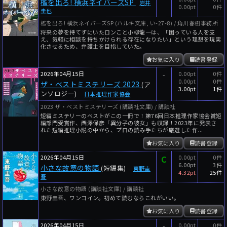
檻を出ろ! 横浜ネイバーズSP
岩井
0.00pt
0件
圭也
檻を出ろ! 横浜ネイバーズSP (ハルキ文庫, い-27-8) / 角川春樹事務所
将来の夢を持てずにいたロンこと小柳龍一は、「困っている人を支
え、気軽に相談を持ちかけられる存在になりたい」という理想を現実
化させるため、弁護士を目指していた。
お気に入り
読書登録
2026年04月15日
-
0.00pt
0件
0.00pt
0件
ザ・ベストミステリーズ 2023
(ア
3.00pt
1件
ンソロジー)
日本推理作家協会
2023 ザ・ベストミステリーズ (講談社文庫) / 講談社
短編ミステリーのベストがこの一冊で！第76回日本推理作家協会賞短
編部門受賞作、西澤保彦「異分子の彼女」も収録！2023年に発表さ
れた短編推理小説の中から、プロの読み手たちが厳選した作...
お気に入り
読書登録
2026年04月15日
C
0.00pt
0件
6.00pt
3件
小さな故意の物語
(短編集)
東野圭
4.32pt
25件
吾
小さな故意の物語 (講談社文庫) / 講談社
東野圭吾、ワンコイン。初めて読むならこれがいい。
お気に入り
読書登録
2026年04月15日
-
0.00pt
0件