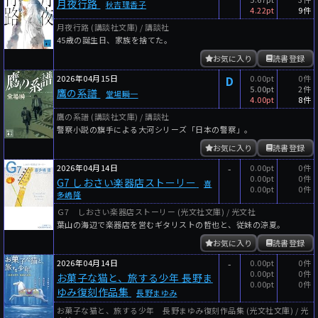
月夜行路
秋吉理香子
4.22pt
9件
月夜行路 (講談社文庫) / 講談社
45歳の誕生日、家族を捨てた。
お気に入り
読書登録
2026年04月15日
D
0.00pt
0件
5.00pt
2件
鷹の系譜
堂場瞬一
4.00pt
8件
鷹の系譜 (講談社文庫) / 講談社
警察小説の旗手による大河シリーズ「日本の警察」。
お気に入り
読書登録
2026年04月14日
-
0.00pt
0件
0.00pt
0件
G7 しおさい楽器店ストーリー
喜
0.00pt
0件
多嶋隆
Ｇ7 しおさい楽器店ストーリー (光文社文庫) / 光文社
葉山の海辺で楽器店を営むギタリストの哲也と、従妹の涼夏。
お気に入り
読書登録
2026年04月14日
-
0.00pt
0件
0.00pt
0件
お菓子な猫と、旅する少年 長野ま
0.00pt
0件
ゆみ復刻作品集
長野まゆみ
お菓子な猫と、旅する少年 長野まゆみ復刻作品集 (光文社文庫) / 光