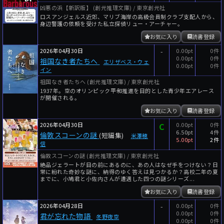
凶悪の浜【新訳版】 (創元推理文庫) / 東京創元社
ロスアンジェルス近郊、マリブ海岸の高級会員制クラブ支配人から、
身辺警護の依頼を受けた私立探偵リュー・アーチャー。
お気に入り
読書登録
2026年04月30日
-
0.00pt
0件
0.00pt
0件
祖国なき者たちへ
エリザベス・ウェ
0.00pt
0件
イン
祖国なき者たちへ (創元推理文庫) / 東京創元社
1937年。空のオリンピック――平和推進を目的とした青少年エアレース
が開催される。
お気に入り
読書登録
2026年04月30日
C
0.00pt
0件
6.50pt
4件
倫敦スコーンの謎
(短編集)
米澤穂
5.00pt
2件
信
倫敦スコーンの謎 (創元推理文庫) / 東京創元社
絶品ジェラートが目の前にあるのに、あの人はなぜ手をつけない？日
常に紛れた奇妙な謎に、納得のゆく答えは見つかるか？高校二年の夏
までに、小鳩君と小佐内さんが遭遇した四つの謎シリーズ...
お気に入り
読書登録
2026年04月28日
-
0.00pt
0件
0.00pt
0件
君が忘れた物語
冬野夜空
0.00pt
0件