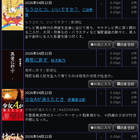
2026年04月22日
-
0.00pt
0件
0.00pt
0件
もうひとつ、いいですか？
三谷幸
0.00pt
0件
喜
もうひとつ、いいですか？ / 新潮社
テレビ黄金時代の熱波を全身に浴びて育ち、今やテレビ界に深く関わ
る二人が、大河・刑事もの・バラエティなど偏愛番組の数々と、実人
生や創作に与えた影響を語り尽くす。
お気に入り
読書登録
2026年04月22日
-
0.00pt
0件
0.00pt
0件
異常に非ず
桜木紫乃
0.00pt
0件
異常に非ず / 新潮社
残忍な殺人犯を生んで育てたのは母性か女性か社会か。
お気に入り
読書登録
2026年04月22日
-
0.00pt
0件
0.00pt
0件
少女Aが消えたとき
伊兼源太郎
0.00pt
0件
少女Aが消えたとき / KADOKAWA
千葉県美浜市のスーパーマーケット駐車場から、十四歳の少女が行方
不明になった。
お気に入り
読書登録
2026年04月22日
-
0.00pt
0件