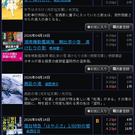
0.00pt
0件
手下は犬だけ (光文社文庫) / 光文社
北町奉行所同心で、安西家に養子に入っていた三郎太は、突然隠居さ
せられ浪人の身となる。
お気に入り
読書登録
2026年04月14日
-
0.00pt
0件
0.00pt
0件
湘南機動鑑識隊 朝比奈小雪 湯
0.00pt
0件
けむりの影
鳴神響一
湘南機動鑑識隊 朝比奈小雪 湯けむりの影 (徳間文庫) / 徳間書店
タオルが語る殺意の痕跡密室同然の温泉宿。
お気に入り
読書登録
2026年04月14日
-
0.00pt
0件
0.00pt
0件
邂逅の滝
遠田潤子
4.00pt
1件
邂逅の滝 (光文社文庫) / 光文社
深い山中に「紅姫」の伝説が残る美しい滝「紅滝」がある。その滝の
周囲に、時を超えて何度も現れる男の名は「望月」。
お気に入り
読書登録
2026年04月14日
B
7.25pt
4件
6.59pt
17件
寝台特急「はやぶさ」1/60秒の壁
4.25pt
16件
島田荘司