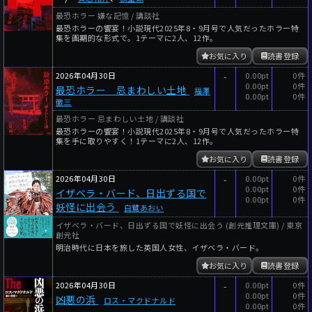
最恐ホラー 嫌な記憶 / 講談社
最恐ホラーの饗宴！小説現代2025年8・9月号で人気だったホラー特
集を画期的な形式で。1テーマに2人、12作。
お気に入り
読書登録
2026年04月30日
-
0.00pt
0件
0.00pt
0件
最恐ホラー 忌まわしい土地
福澤
0.00pt
0件
徹三
最恐ホラー 忌まわしい土地 / 講談社
最恐ホラーの饗宴！小説現代2025年8・9月号で人気だったホラー特
集を手に取りやすく！1テーマに2人、12作。
お気に入り
読書登録
2026年04月30日
-
0.00pt
0件
0.00pt
0件
イザベラ・バード、日出ずる国で
0.00pt
0件
妖怪に出会う
白鷺あおい
イザベラ・バード、日出ずる国で妖怪に出会う (創元推理文庫) / 東京
創元社
明治時代に日本を旅した英国人女性、イザベラ・バード。
お気に入り
読書登録
2026年04月30日
-
0.00pt
0件
0.00pt
0件
凶悪の浜
ロス・マクドナルド
0.00pt
0件