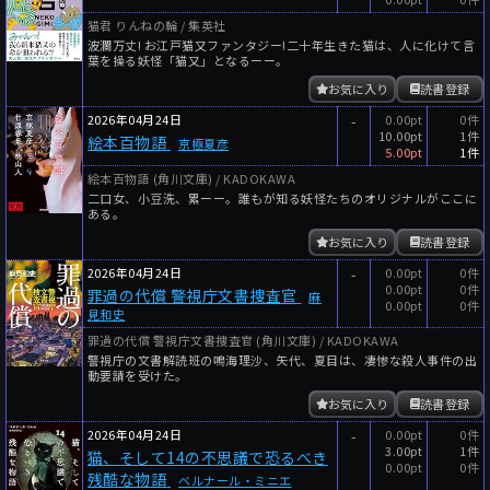
猫君 りんねの輪 / 集英社
波瀾万丈! お江戸猫又ファンタジー!二十年生きた猫は、人に化けて言
葉を操る妖怪「猫又」となるーー。
お気に入り
読書登録
2026年04月24日
-
0.00pt
0件
10.00pt
1件
絵本百物語
京極夏彦
5.00pt
1件
絵本百物語 (角川文庫) / KADOKAWA
二口女、小豆洗、累ーー。誰もが知る妖怪たちのオリジナルがここに
ある。
お気に入り
読書登録
2026年04月24日
-
0.00pt
0件
0.00pt
0件
罪過の代償 警視庁文書捜査官
麻
0.00pt
0件
見和史
罪過の代償 警視庁文書捜査官 (角川文庫) / KADOKAWA
警視庁の文書解読班の鳴海理沙、矢代、夏目は、凄惨な殺人事件の出
動要請を受けた。
お気に入り
読書登録
2026年04月24日
-
0.00pt
0件
3.00pt
1件
猫、そして14の不思議で恐るべき
0.00pt
0件
残酷な物語
ベルナール・ミニエ