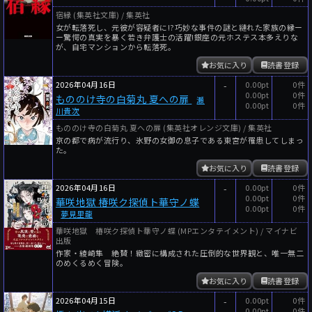
宿縁 (集英社文庫) / 集英社
女が転落死し、元彼が容疑者に!?巧妙な事件の謎と縺れた家族の縁ー
ー驚愕の真実を暴く若き弁護士の活躍!銀座の元ホステス本多えりな
が、自宅マンションから転落死。
お気に入り
読書登録
2026年04月16日
-
0.00pt
0件
0.00pt
0件
もののけ寺の白菊丸 夏への扉
瀬
0.00pt
0件
川貴次
もののけ寺の白菊丸 夏への扉 (集英社オレンジ文庫) / 集英社
京の都で病が流行り、氷野の女御の息子である東宮が罹患してしまっ
た。
お気に入り
読書登録
2026年04月16日
-
0.00pt
0件
0.00pt
0件
華咲地獄 椿咲ク探偵ト華守ノ蝶
0.00pt
0件
夢見里龍
華咲地獄 椿咲ク探偵ト華守ノ蝶 (MPエンタテイメント) / マイナビ
出版
作家・綾崎隼 絶賛！緻密に構成された圧倒的な世界観と、唯一無二
のめくるめく冒険。
お気に入り
読書登録
2026年04月15日
-
0.00pt
0件
0.00pt
0件