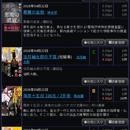
2026年04月22日
-
0.00pt
0件
0.00pt
0件
悪魔の追放
神永学
0.00pt
0件
悪魔の追放 / 講談社
罪を逃れる権力者よ、真なる裁きを受けよ!警視庁特殊犯罪捜査室に
復帰した天海志津香は、都内高級マンションで起きた惨殺事件の捜査
を担当することになった。
お気に入り
読書登録
2026年04月22日
C
0.00pt
0件
7.50pt
2件
法月綸太郎の不覚
(短編集)
法月綸
4.00pt
5件
太郎
法月綸太郎の不覚 / 講談社
油断大敵。
お気に入り
読書登録
2026年04月22日
B
0.00pt
0件
6.50pt
2件
両京十五日 1凶兆 / 2天命
馬伯庸
4.86pt
14件
両京十五日 3: 済南の仏母 (ハヤカワ文庫NV) / 早川書房
敵に連れ去られ、皇太子一行と別れた呉定縁は、白蓮教の指導者・仏
母に会う。そこで彼は、自らの出生の衝撃的な秘密を聞き……。
お気に入り
読書登録
2026年04月22日
0.00pt
0件