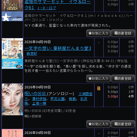
追憶のサマーセット イヴ＆ロー
0.00pt
0件
ク61
J・D・ロブ
追憶のサマーセット イヴ＆ローク６１ (ｍｉｒａｂｏｏｋｓ) / ハー
パーコリンズ・ジャパン
ＮＹの裏通り、密室となった車内で遺体が発見された。
お気に入り
読書登録
2026年04月09日
-
0.00pt
0件
0.00pt
0件
一文字の想い: 筆耕屋だんまり堂3
0.00pt
0件
麻宮好
筆耕屋だんまり堂(三) 一文字の想い (祥伝社文庫 お 44-3) / 祥伝社
“一字”の指南を願う者、“青い墨”を探し求める者、“弁才天”の遺言
を託す者ーー伝えたい言葉からたった一つ。
お気に入り
読書登録
2026年04月09日
B
0.00pt
0件
9.00pt
1件
呪いの☒☒
(アンソロジー)
三津田信
5.00pt
4件
三
、
澤村伊智
、
芦花公園
、
背筋
、
北沢
陶
、
上條一輝
呪いの☒☒ (幻冬舎文庫) / 幻冬舎
呪いの☒☒
お気に入り
読書登録
2026年04月09日
-
0.00pt
0件
0.00pt
0件