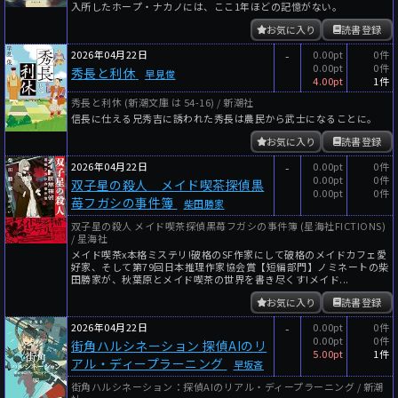
入所したホープ・ナカノには、ここ1年ほどの記憶がない。
お気に入り
読書登録
2026年04月22日
-
0.00pt
0件
0.00pt
0件
秀長と利休
早見俊
4.00pt
1件
秀長と利休 (新潮文庫 は 54-16) / 新潮社
信長に仕える兄秀吉に誘われた秀長は農民から武士になることに。
お気に入り
読書登録
2026年04月22日
-
0.00pt
0件
0.00pt
0件
双子星の殺人 メイド喫茶探偵黒
0.00pt
0件
苺フガシの事件簿
柴田勝家
双子星の殺人 メイド喫茶探偵黒苺フガシの事件簿 (星海社FICTIONS)
/ 星海社
メイド喫茶x本格ミステリ!破格のSF作家にして破格のメイドカフェ愛
好家、そして第79回日本推理作家協会賞【短編部門】ノミネートの柴
田勝家が、秋葉原とメイド喫茶の世界を書き尽くす!メイド...
お気に入り
読書登録
2026年04月22日
-
0.00pt
0件
0.00pt
0件
街角ハルシネーション 探偵AIのリ
5.00pt
1件
アル・ディープラーニング
早坂吝
街角ハルシネーション：探偵AIのリアル・ディープラーニング / 新潮