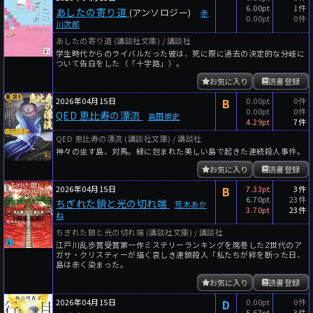
6.00pt
1件
あしたの寄り道
(アンソロジー)
赤
0.00pt
0件
川次郎
あしたの寄り道 (講談社文庫) / 講談社
学生時代からのライバルだった彼は、死に際に過去の決定的な分岐に
ついて告白をした（「十字路」）。
お気に入り
読書登録
2026年04月15日
B
0.00pt
0件
0.00pt
0件
QED 恵比寿の漂流
高田崇史
4.29pt
7件
QED 恵比寿の漂流 (講談社文庫) / 講談社
神々の坐す島、対馬。緑に包まれた美しい島で起きた連続殺人事件。
お気に入り
読書登録
2026年04月15日
B
7.33pt
3件
6.70pt
23件
ちぎれた鎖と光の切れ端
荒木あか
3.70pt
23件
ね
ちぎれた鎖と光の切れ端 (講談社文庫) / 講談社
江戸川乱歩賞受賞第一作ミステリーランキングを席巻したZ世代のア
ガサ・クリスティーが描く哀しき連鎖殺人「私たちが絆を断った日、
島は赤く染まった。
お気に入り
読書登録
2026年04月15日
D
0.00pt
0件
5.67pt
3件