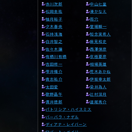
赤川次郎
中山七里
松岡圭祐
湊かなえ
柚月裕子
雨穴
夕木春央
堂場瞬一
石持浅海
知念実希人
白井智之
麻見和史
佐々木譲
西澤保彦
有栖川有栖
京極夏彦
吉田修一
相場英雄
雫井脩介
荒木あかね
貴志祐介
伊坂幸太郎
太田愛
染井為人
歌野晶午
辻村深月
貫井徳郎
道尾秀介
パトリシア・ハイスミス
バーバラ・ナデル
ディアナ・レイバーン
ロバート・ベイリー