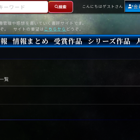
ーワード
会
こんにちはゲストさん
検索
読書管理や感想を書いていく書評サイトです。
ぞ。 サイトの要望は
こちらから
どうぞ。
情報
情報まとめ
受賞作品
シリーズ作品
情報
新刊
高評価
8月)発売
7月)発売
(6月)発売
『本格ミステリベスト』2026年版
『本格ミステリベスト』(海外)
『このミステリーがすごい!』2026年版
『このミステリーがすごい!』(海外)
『ミステリが読みたい!』2026年版
『ミステリが読みたい!』(海外)
『週刊文春ミステリーベスト10』2025年版
『週刊文春ミステリーベスト10』(海外)
本格ミステリ・エターナル300
本格ミステリ・ディケイド300
本格ミステリ・クロニクル300
ミステリー・リーグ
東西ミステリーベスト100 2012年版(国内)
東西ミステリーベスト100 2012年版(海外)
日本推理作家協会賞
本格ミステリ大賞
鮎川哲也賞
横溝正史ミステリ大賞
江戸川乱歩賞
メフィスト賞
『このミステリーがすごい!』大賞
アンソニー賞(長編賞)
エドガー賞(MWA賞)
ゴールド・ダガー賞(CWA賞)
バリー賞(長編賞)
ガラスの鍵賞
その他をもっとみる
その他をもっとみる
一覧