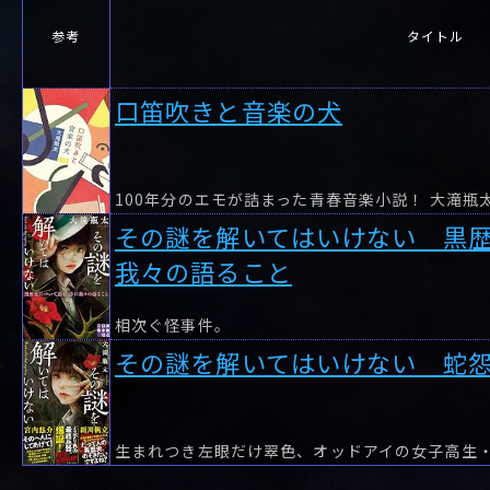
参考
タイトル
口笛吹きと音楽の犬
その謎を解いてはいけない 黒
我々の語ること
相次ぐ怪事件。
その謎を解いてはいけない 蛇