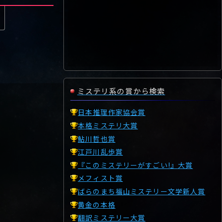
ミステリ系の賞から検索
日本推理作家協会賞
本格ミステリ大賞
鮎川哲也賞
江戸川乱歩賞
『このミステリーがすごい!』大賞
メフィスト賞
ばらのまち福山ミステリー文学新人賞
黄金の本格
翻訳ミステリー大賞