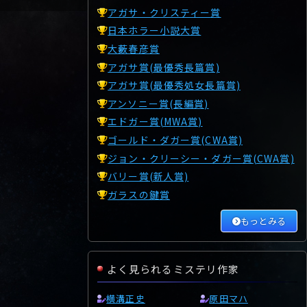
アガサ・クリスティー賞
日本ホラー小説大賞
大藪春彦賞
アガサ賞(最優秀長篇賞)
アガサ賞(最優秀処女長篇賞)
アンソニー賞(長編賞)
エドガー賞(MWA賞)
ゴールド・ダガー賞(CWA賞)
ジョン・クリーシー・ダガー賞(CWA賞)
バリー賞(新人賞)
ガラスの鍵賞
もっとみる
よく見られるミステリ作家
横溝正史
原田マハ