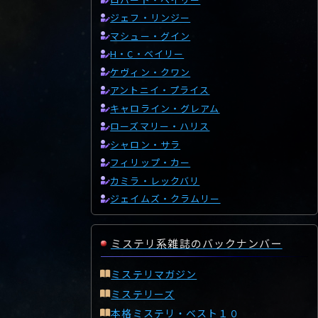
ジェフ・リンジー
マシュー・グイン
H・C・ベイリー
ケヴィン・クワン
アントニイ・プライス
キャロライン・グレアム
ローズマリー・ハリス
シャロン・サラ
フィリップ・カー
カミラ・レックバリ
ジェイムズ・クラムリー
ミステリ系雑誌のバックナンバー
ミステリマガジン
ミステリーズ
本格ミステリ・ベスト１０