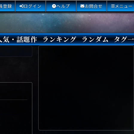
員登録
ログイン
ヘルプ
お問合せ
メニュー
人気・話題作
ランキング
ランダム
タグ
本日
3日間
今週
今月
最近閲覧された小説
国内総合ランキング
海外総合ランキング
Amazon国内作品高評価
Amazon海外作品高評価
国内作品高評価
海外作品高評価
閲覧回数
オススメ投票回数
読書した人が多い小説
サイトランク
Sランク
Aランク
Bランク
Cランク
Dランク
Eランク
Fランク
初心者におすすめ
クローズド・サー
本格ミステリ
青春ミステリ
学園ミステリ
日常の謎
SFミステリ
倒叙ミステリ
警察小説
映画化
ドラマ化
その他をもっとみ