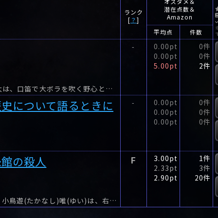
オスダメ＆
潜在点数＆
ランク
Amazon
[
？
]
平均点
件数
0.00pt
0件
-
0.00pt
0件
5.00pt
2件
100年分のエモが詰まった青春音楽小説！ 大滝瓶太は、口笛で大ボラを吹く野心とたくらみに満ちたその音は、声にならない祈りまで響かせてくる(作家・芦沢央氏)音楽家は呪われているで...
歴史について語るときに
0.00pt
0件
-
0.00pt
0件
0.00pt
0件
怨館の殺人
F
3.00pt
1件
2.33pt
3件
2.90pt
20件
生まれつき左眼だけ翠色、オッドアイの女子高生・小鳥遊(たかなし)唯(ゆい)は、右目に緑色のカラコン、黒いマントの二八歳独身男性、暗黒院(あんこくいん)真実(まこと)(本名・田中友治)が営む探...