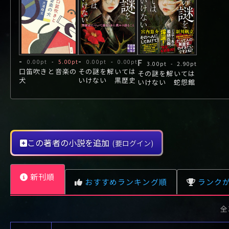
や行
や
ヤ行
ゆ
ヤ
よ
ユ
ヨ
ら行
ら
り
ラ行
る
ラ
れ
リ
ろ
ル
レ
ロ
わ行
わ
ワ行
ワ
-
-
F
0.00pt
-
5.00pt
0.00pt
-
0.00pt
3.00pt
-
2.90pt
口笛吹きと音楽の
その謎を解いては
その謎を解いては
犬
いけない 黒歴史
いけない 蛇怨館
について語るとき
の殺人
に我々の語ること
この著者の小説を追加
(要ログイン)
新刊順
おすすめランキング順
ランク
全
レビュー数が多い順
タイトル順