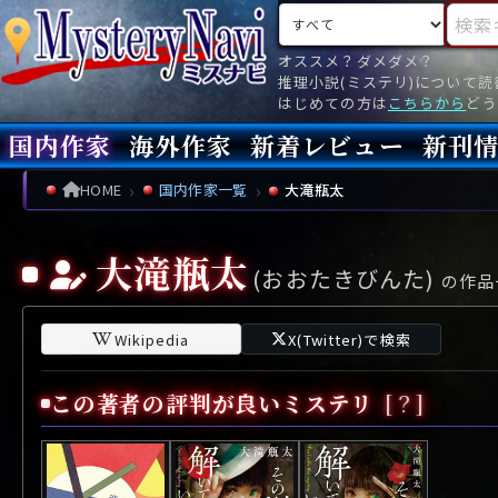
検索対象
検索キ
オススメ？ダメダメ？
推理小説(ミステリ)について
はじめての方は
こちらから
どう
国内作家
海外作家
新着レビュー
新刊
新刊
文庫
新刊
今月(
先月(
先々月
あ行
あ
い
ア行
う
ア
え
イ
お
ウ
エ
オ
HOME
国内作家一覧
大滝瓶太
か行
か
き
カ行
く
カ
け
キ
こ
ク
ケ
コ
大滝瓶太
(おおたきびんた)
さ行
さ
し
サ行
す
サ
せ
シ
そ
ス
セ
ソ
の作品
た行
た
ち
タ行
つ
タ
て
チ
と
ツ
テ
ト
Wikipedia
X(Twitter)で検索
な行
な
に
ナ行
ぬ
ナ
ね
ニ
の
ヌ
ネ
ノ
この著者の評判が良いミステリ
[？]
は行
は
ひ
ハ行
ふ
ハ
へ
ヒ
ほ
フ
ヘ
ホ
ま行
ま
み
マ行
む
マ
め
ミ
も
ム
メ
モ