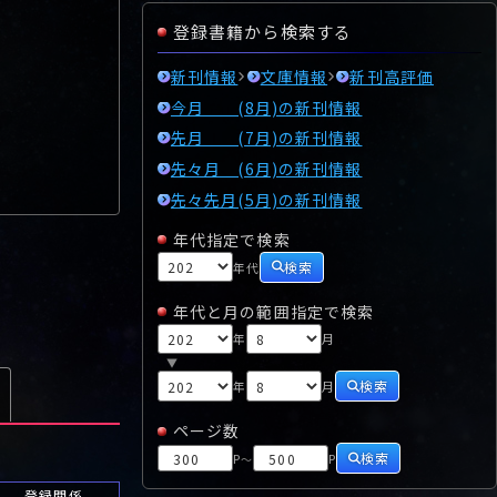
登録書籍から検索する
新刊情報
文庫情報
新刊高評価
今月 (8月)の新刊情報
先月 (7月)の新刊情報
先々月 (6月)の新刊情報
先々先月(5月)の新刊情報
年代指定で検索
検索
年代
年代と月の範囲指定で検索
年
月
▼
検索
年
月
ページ数
検索
P
P
～
登録関係