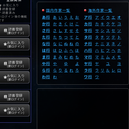
:お気に入り
:読書登録
国内作家一覧
海外作家一覧
:読書済み
※ログイン後の機能
あ行
あ
い
う
え
お
ア行
ア
イ
ウ
エ
オ
です
か行
か
き
く
け
こ
カ行
カ
キ
ク
ケ
コ
読書登録
さ行
さ
し
す
せ
そ
サ行
サ
シ
ス
セ
ソ
(要ログイン)
た行
た
ち
つ
て
と
タ行
タ
チ
ツ
テ
ト
お気に入り
な行
な
に
ぬ
ね
の
ナ行
ナ
ニ
ヌ
ネ
ノ
(要ログイン)
は行
は
ひ
ふ
へ
ほ
ハ行
ハ
ヒ
フ
ヘ
ホ
ま行
ま
み
む
め
も
マ行
マ
ミ
ム
メ
モ
読書登録
や行
や
ゆ
よ
ヤ行
ヤ
ユ
ヨ
(要ログイン)
ら行
ら
り
る
れ
ろ
ラ行
ラ
リ
ル
レ
ロ
お気に入り
わ行
わ
ワ行
ワ
(要ログイン)
読書登録
(要ログイン)
お気に入り
(要ログイン)