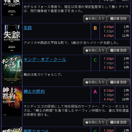
元デルタフォース隊員で、現在は空港の保安監督官として働くデイヴ
は、飛行機事故で最愛の妻子を失った。
お気に入り
読書登録
B
8.00pt
1件
失踪
7.33pt
3件
4.09pt
11件
アメリカ中西部の平穏な町で、5歳の少女ヘイリーが失踪した。
お気に入り
読書登録
C
7.00pt
2件
キング・オブ・クール
7.00pt
2件
3.78pt
9件
舞台は南カリフォルニア。
お気に入り
読書登録
A
8.50pt
2件
紳士の黙約
7.00pt
5件
4.40pt
10件
サンディエゴの探偵にして地元屈指のサーファー、ブーン・ダニエル
ズは、“紳士の時間”を海で楽しむサーフィン仲間から、妻の浮気調査
の依頼を受ける。
お気に入り
読書登録
C
7.00pt
2件
野蛮なやつら