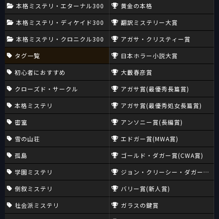
本格ミステリ・エターナル300
黄金の本格
本格ミステリ・ディケイド300
翻訳ミステリー大賞
本格ミステリ・クロニクル300
アガサ・クリスティー賞
タグ一覧
日本ホラー小説大賞
初心者におすすめ
大藪春彦賞
クローズド・サークル
アガサ賞(最優秀長篇賞)
本格ミステリ
アガサ賞(最優秀処女長篇賞)
密室
アンソニー賞(長編賞)
雪の山荘
エドガー賞(MWA賞)
孤島
ゴールド・ダガー賞(CWA賞)
学園ミステリ
ジョン・クリーシー・ダガー賞(CW
倒叙ミステリ
バリー賞(新人賞)
社会派ミステリ
ガラスの鍵賞