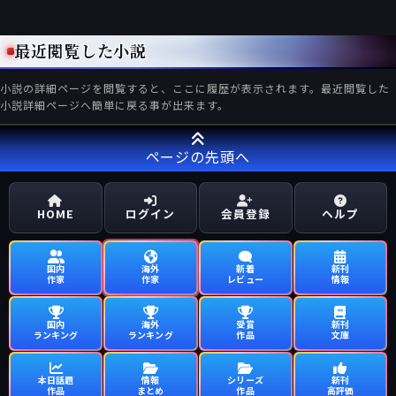
最近閲覧した小説
小説の詳細ページを閲覧すると、ここに履歴が表示されます。最近閲覧した
小説詳細ページへ簡単に戻る事が出来ます。
ページの先頭へ
HOME
ログイン
会員登録
ヘルプ
国内
海外
新着
新刊
作家
作家
レビュー
情報
国内
海外
受賞
新刊
ランキング
ランキング
作品
文庫
本日話題
情報
シリーズ
新刊
作品
まとめ
作品
高評価