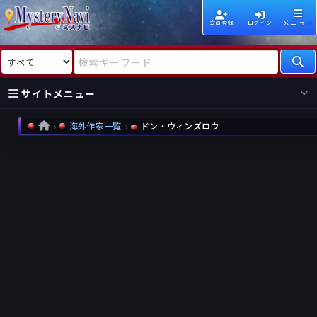
メニュー
会員登録
ログイン
検索対象
検索キーワード
サイトメニュー
海外作家一覧
ドン・ウィンズロウ
HOME
国内
海外
新着
新刊
作家
作家
レビュー
情報
国内
海外
受賞
新刊
ランキング
ランキング
作品
文庫
本日話題
情報
シリーズ
新刊
作品
まとめ
作品
高評価
近況話題
タグ
ランダム表示
要望
作品
一覧