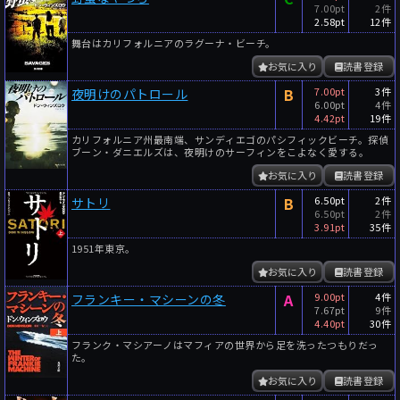
7.00pt
2件
2.58pt
12件
舞台はカリフォルニアのラグーナ・ビーチ。
お気に入り
読書登録
B
7.00pt
3件
夜明けのパトロール
6.00pt
4件
4.42pt
19件
カリフォルニア州最南端、サンディエゴのパシフィックビーチ。探偵
ブーン・ダニエルズは、夜明けのサーフィンをこよなく愛する。
お気に入り
読書登録
B
6.50pt
2件
サトリ
6.50pt
2件
3.91pt
35件
1951年東京。
お気に入り
読書登録
A
9.00pt
4件
フランキー・マシーンの冬
7.67pt
9件
4.40pt
30件
フランク・マシアーノはマフィアの世界から足を洗ったつもりだっ
た。
お気に入り
読書登録