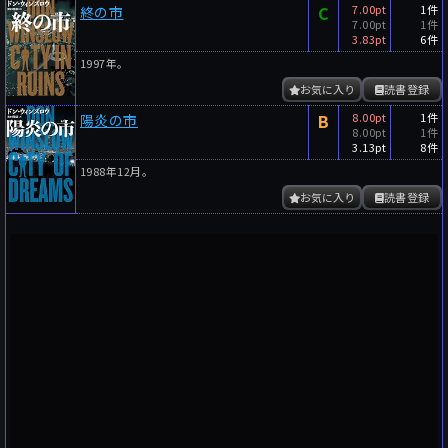
C
7.00pt
1件
終の市
7.00pt
1件
3.83pt
6件
1997年。
お気に入り
読書登録
B
8.00pt
1件
陽炎の市
8.00pt
1件
3.13pt
8件
1988年12月。
お気に入り
読書登録