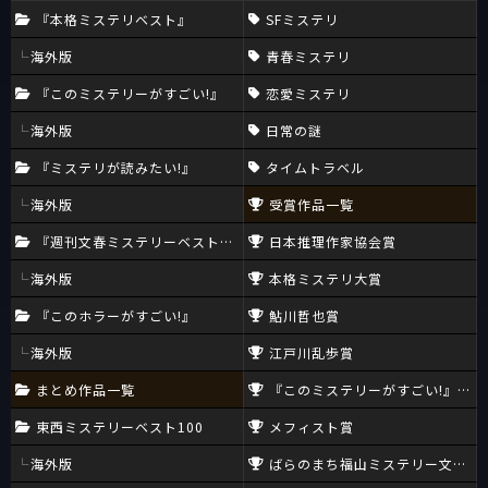
『本格ミステリベスト』
SFミステリ
海外版
青春ミステリ
『このミステリーがすごい!』
恋愛ミステリ
海外版
日常の謎
『ミステリが読みたい!』
タイムトラベル
海外版
受賞作品一覧
『週刊文春ミステリーベスト10』
日本推理作家協会賞
海外版
本格ミステリ大賞
『このホラーがすごい!』
鮎川哲也賞
海外版
江戸川乱歩賞
まとめ作品一覧
『このミステリーがすごい!』大賞
東西ミステリーベスト100
メフィスト賞
海外版
ばらのまち福山ミステリー文学新