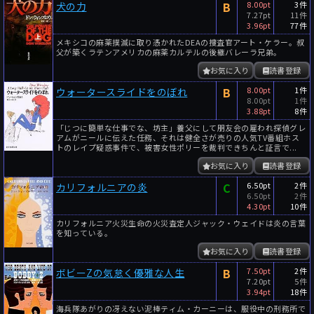
B
8.00pt
3件
犬の力
7.27pt
11件
3.96pt
77件
メキシコの麻薬撲滅に取り憑かれたDEAの捜査官アート・ケラー。叔
父が築くラテンアメリカの麻薬カルテルの後継バレーラ兄弟。
お気に入り
読書登録
B
8.00pt
1件
ウォータースライドをのぼれ
8.00pt
1件
3.88pt
8件
「じつに簡単な仕事でな、坊主」養父にして朋友会の雇われ探偵グレ
アムがニールに伝えた任務、それは健全さが売りの人気TV番組ホス
トのレイプ疑惑事件で、被害女性ポリーを裁判できちんと証言で...
お気に入り
読書登録
C
6.50pt
2件
カリフォルニアの炎
6.50pt
2件
4.30pt
10件
カリフォルニア火災生命の火災査定人ジャック・ウェイドは炎の言葉
を知っている。
お気に入り
読書登録
B
7.50pt
2件
ボビーZの気怠く優雅な人生
7.20pt
5件
3.94pt
18件
海兵隊あがりの冴えない泥棒ティム・カーニーは、服役中の刑務所で