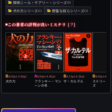
探偵ニール・ケアリー・シリーズ
(5)
犬の力シリーズ
野蛮な奴らシリーズ
(3)
(2)
この著者の評判が良いミステリ
[？]
B
A
B
B
8.00pt
-
3.96pt
9.00pt
-
4.40pt
8.33pt
-
4.29pt
8.00pt
-
4.52
犬の力
フランキー・マシ
ザ・カルテル
ストリート
ーンの冬
ズ