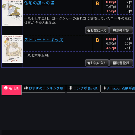
B
8.00pt
2件
仏陀の鏡への道
7.67pt
3件
3.50pt
8件
一九七七年三月。ヨークシャーの荒れ野に隠栖していたニールの元に
仕事が持ち込まれた。
お気に入り
読書登録
B
8.00pt
4件
ストリート・キッズ
6.90pt
10件
4.52pt
23件
一九七六年五月。
お気に入り
読書登録
新刊順
おすすめランキング順
ランクが高い順
Amazon点数が