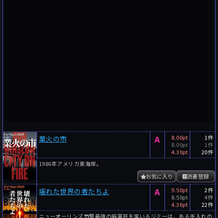
A
8.00pt
1件
業火の市
8.00pt
1件
4.30pt
20件
1986年アメリカ東海岸。
お気に入り
読書登録
A
9.50pt
2件
壊れた世界の者たちよ
8.50pt
4件
4.36pt
22件
ニューオーリンズ市警最強の麻薬班を率いるジミーは、ある手入れの