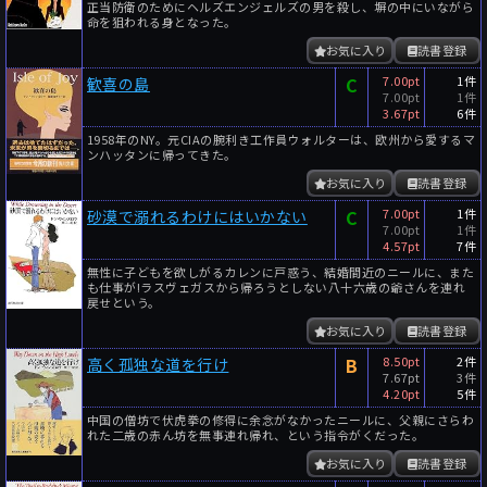
正当防衛のためにヘルズエンジェルズの男を殺し、塀の中にいながら
命を狙われる身となった。
お気に入り
読書登録
C
7.00pt
1件
歓喜の島
7.00pt
1件
3.67pt
6件
1958年のNY。元CIAの腕利き工作員ウォルターは、欧州から愛するマ
ンハッタンに帰ってきた。
お気に入り
読書登録
C
7.00pt
1件
砂漠で溺れるわけにはいかない
7.00pt
1件
4.57pt
7件
無性に子どもを欲しがるカレンに戸惑う、結婚間近のニールに、また
も仕事が!ラスヴェガスから帰ろうとしない八十六歳の爺さんを連れ
戻せという。
お気に入り
読書登録
B
8.50pt
2件
高く孤独な道を行け
7.67pt
3件
4.20pt
5件
中国の僧坊で伏虎拳の修得に余念がなかったニールに、父親にさらわ
れた二歳の赤ん坊を無事連れ帰れ、という指令がくだった。
お気に入り
読書登録