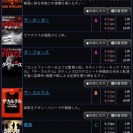
報復に弟を惨殺され復讐の鬼と化す――。
お気に入り
読書登録
A
8.50pt
2件
ザ・ボーダー
8.25pt
4件
4.42pt
36件
グアテマラの殺戮から１年。
お気に入り
読書登録
A
9.00pt
2件
ダ・フォース
7.75pt
4件
4.00pt
26件
「ゴッドファーザーのような警察小説」――スティーヴン・キング『犬の
力』『ザ・カルテル』のウィンズロウがエリート特捜部の栄光と転落
を描く話題作! 麻薬や銃による犯罪を取り締まるマン...
お気に入り
読書登録
B
8.33pt
3件
ザ・カルテル
7.17pt
6件
4.29pt
49件
麻薬王アダン・バレーラが脱獄した。
お気に入り
読書登録
C
6.50pt
2件
報復
6.50pt
2件
3.27pt
15件