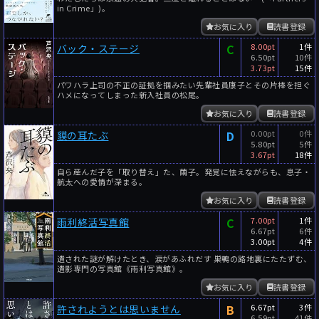
in Crime」)。
お気に入り
読書登録
C
8.00pt
1件
バック・ステージ
6.50pt
10件
3.73pt
15件
パワハラ上司の不正の証拠を掴みたい先輩社員康子とその片棒を担ぐ
ハメになってしまった新入社員の松尾。
お気に入り
読書登録
D
0.00pt
0件
貘の耳たぶ
5.80pt
5件
3.67pt
18件
自ら産んだ子を「取り替え」た、繭子。発覚に怯えながらも、息子・
航太への愛情が深まる。
お気に入り
読書登録
C
7.00pt
1件
雨利終活写真館
6.67pt
6件
3.00pt
4件
遺された謎が解けたとき、涙があふれだす 巣鴨の路地裏にたたずむ、
遺影専門の写真館《雨利写真館》。
お気に入り
読書登録
B
6.67pt
3件
許されようとは思いません
6.59pt
41件