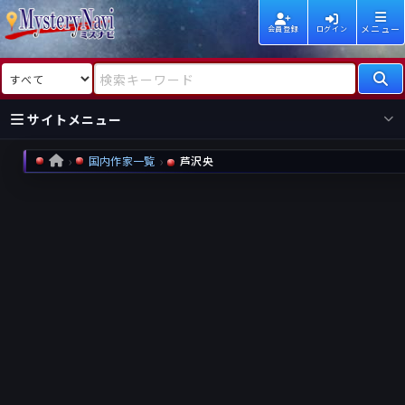
メニュー
会員登録
ログイン
検索対象
検索キーワード
サイトメニュー
国内作家一覧
芦沢央
HOME
国内
海外
新着
新刊
作家
作家
レビュー
情報
国内
海外
受賞
新刊
ランキング
ランキング
作品
文庫
本日話題
情報
シリーズ
新刊
作品
まとめ
作品
高評価
近況話題
タグ
ランダム表示
要望
作品
一覧