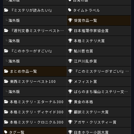
『ミステリが読みたい!』
タイムトラベル
海外版
受賞作品一覧
『週刊文春ミステリーベスト10』
日本推理作家協会賞
海外版
本格ミステリ大賞
『このホラーがすごい!』
鮎川哲也賞
海外版
江戸川乱歩賞
まとめ作品一覧
『このミステリーがすごい!』大賞
東西ミステリーベスト100
メフィスト賞
海外版
ばらのまち福山ミステリー文学新
本格ミステリ・エターナル300
黄金の本格
本格ミステリ・ディケイド300
翻訳ミステリー大賞
本格ミステリ・クロニクル300
アガサ・クリスティー賞
タグ一覧
日本ホラー小説大賞