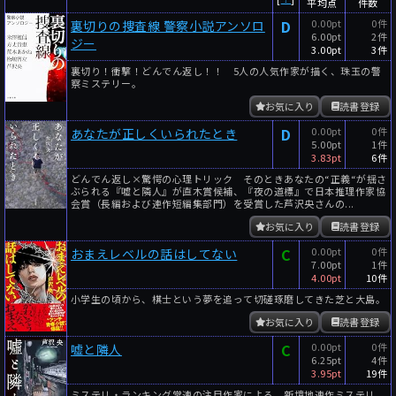
平均点
件数
D
0.00pt
0件
裏切りの捜査線 警察小説アンソロ
6.00pt
2件
ジー
3.00pt
3件
裏切り！衝撃！どんでん返し！！ 5人の人気作家が描く、珠玉の警
察ミステリー。
お気に入り
読書登録
D
0.00pt
0件
あなたが正しくいられたとき
5.00pt
1件
3.83pt
6件
どんでん返し×驚愕の心理トリック そのときあなたの“正義“が揺さ
ぶられる『嘘と隣人』が直木賞候補、『夜の道標』で日本推理作家協
会賞（長編および連作短編集部門）を受賞した芦沢央さんの...
お気に入り
読書登録
C
0.00pt
0件
おまえレベルの話はしてない
7.00pt
1件
4.00pt
10件
小学生の頃から、棋士という夢を追って切磋琢磨してきた芝と大島。
お気に入り
読書登録
C
0.00pt
0件
嘘と隣人
6.25pt
4件
3.95pt
19件
ミステリ・ランキング常連の注目作家による、新境地連作ミステリ。