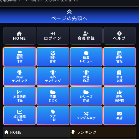
ページの先頭へ
HOME
ログイン
会員登録
ヘルプ
国内
海外
新着
新刊
作家
作家
レビュー
情報
国内
海外
受賞
新刊
ランキング
ランキング
作品
文庫
本日話題
情報
シリーズ
新刊
作品
まとめ
作品
高評価
近況話題
タグ
ランダム表示
要望
作品
一覧
HOME
ランキング