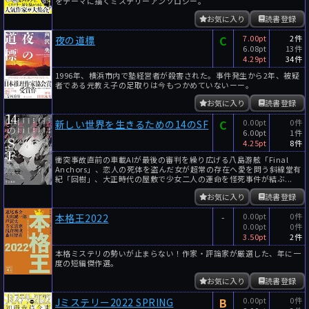
をテーマに描くミステリーアンソロジー。
お気に入り
読書登録
C
7.00pt
2件
夜の道標
6.08pt
13件
4.29pt
34件
1996年、横浜市内で塾経営者が殺害された。事件発生から2年、被疑
者である元教え子の足取りは今もつかめていないーー。
お気に入り
読書登録
C
0.00pt
0件
新しい世界を生きるための14のSF
6.00pt
1件
4.25pt
8件
衝突事故直前の車載AIが最後の審判を繰り広げる八島游舷「Final
Anchors」、恋人の死体を盗んだ女が超常の存在へ愛を問う斜線堂有
紀「回樹」、大正時代の屋敷で少女二人の運命を怪死事件が結ぶ...
お気に入り
読書登録
-
0.00pt
0件
本格王2022
0.00pt
0件
3.50pt
2件
本格ミステリの勢いが止まらない！作家・評論家が厳選した、年に一
度の短編傑作選。
お気に入り
読書登録
B
0.00pt
0件
Jミステリー2022 SPRING