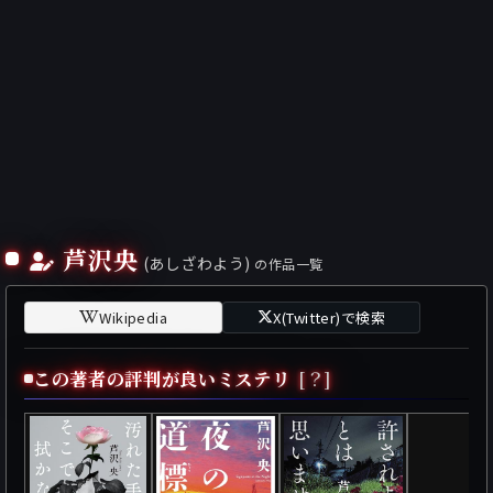
芦沢央
(あしざわよう)
の作品一覧
Wikipedia
X(Twitter)で検索
この著者の評判が良いミステリ
[？]