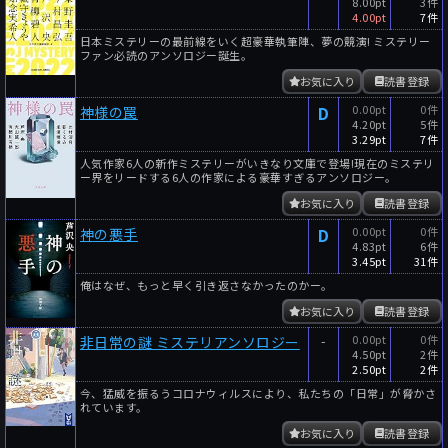
8.00pt
3件
4.00pt
7件
日本ミステリーの最前線をいく超豪華執筆陣、夢の競演! ミステリー
ファン必読のアンソロジー誕生。
お気に入り
読書登録
D
0.00pt
0件
神様の罠
4.20pt
5件
3.29pt
7件
人気作家6人の新作ミステリーがいきなり文庫で登場!現在のミステリ
ー界をリードする6人の作家による豪華すぎるアンソロジー。
お気に入り
読書登録
D
0.00pt
0件
神の悪手
4.83pt
6件
3.45pt
31件
俺はなぜ、もっと早く引き返さなかったのかー。
お気に入り
読書登録
-
0.00pt
0件
非日常の謎 ミステリアンソロジー
4.50pt
2件
2.50pt
2件
今、猛威を振るうコロナウィルスにより、私たちの「日常」が脅かさ
れています。
お気に入り
読書登録