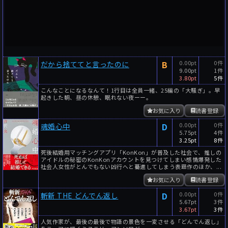
B
0.00pt
0件
だから捨ててと言ったのに
9.00pt
1件
3.80pt
5件
こんなことになるなんて！1行目は全員一緒、25編の「大騒ぎ」。早
起きした朝、昼の休憩、眠れない夜ーー。
お気に入り
読書登録
D
0.00pt
0件
魂婚心中
5.75pt
4件
3.25pt
8件
死後結婚用マッチングアプリ「KonKon」が普及した社会で、推しの
アイドルの秘密のKonKonアカウントを見つけてしまい感情爆発した
社会人女性がとんでもない凶行へと驀進してしまう表題作のほか、...
お気に入り
読書登録
D
0.00pt
0件
斬新 THE どんでん返し
5.67pt
3件
3.67pt
3件
人気作家が、最後の最後で物語の景色を一変させる「どんでん返し」