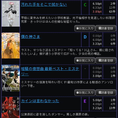
C
6.50pt
2件
汚れた手をそこで拭かない
6.33pt
12件
3.89pt
63件
平穏に夏休みを終えたい小学校教諭、元不倫相手を見返したい料理研
究家…きっかけはほんの些細な秘密だった。
お気に入り
読書登録
D
0.00pt
0件
僕の神さま
6.00pt
6件
3.33pt
6件
ラスト、せつなさ迫るミステリー「知ってる? 川上さん、親に殺され
たらしいよ」僕が通う小学校で広がった、少女の死の噂話。
お気に入り
読書登録
-
0.00pt
0件
喧騒の夜想曲 最新ベスト・ミステ
0.00pt
0件
リー
3.00pt
1件
ミステリーの協演を味わい尽くす!最旬15作家による魅惑のアンソロ
ジー下巻。
お気に入り
読書登録
E
5.00pt
1件
カインは言わなかった
4.00pt
4件
3.23pt
13件
公演直前に姿を消したダンサー。美しき画家の弟。