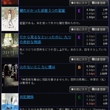
お気に入り
読書登録
E
4.50pt
2件
鍵のかかった部屋 5つの密室
5.45pt
11件
1.80pt
5件
密室がある。糸を使って外から鍵を閉めたのだ。
お気に入り
読書登録
E
0.00pt
0件
だから見るなといったのに: 九つ
2.50pt
2件
の奇妙な物語
2.63pt
8件
色とりどりの恐怖をどうぞ召し上がれ。あのとき、目をそらしていた
ら。
お気に入り
読書登録
B
6.50pt
2件
火のないところに煙は
6.44pt
27件
3.64pt
108件
「神楽坂を舞台に怪談を書きませんか」突然の依頼に、作家の〈私〉
は驚愕する。
お気に入り
読書登録
C
0.00pt
0件
共犯関係
7.33pt
3件
4.00pt
4件
わたしたちは永遠の共犯者。二度と離れることはない―(「Partners