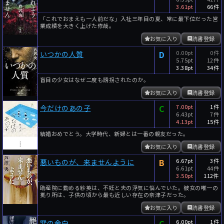
3.61pt
66件
「これでおまえも一人前だな」入社三年目の夏、常に最下位だった営
業成績を大きく上げた修哉。
お気に入り
読書登録
D
0.00pt
0件
いつかの人質
5.75pt
12件
3.38pt
34件
盲目の少女はなぜ二度も誘拐されたのか。
お気に入り
読書登録
C
7.00pt
1件
今だけのあの子
6.43pt
7件
4.13pt
15件
結婚おめでとう。大学時代、新婦とは一番の親友だった。
お気に入り
読書登録
B
6.67pt
3件
悪いものが、来ませんように
6.61pt
44件
3.50pt
112件
助産院に勤める紗英は、不妊と夫の浮気に悩んでいた。彼女の唯一の
拠り所は、子供の頃から最も近しい存在の奈津子だった。
お気に入り
読書登録
C
6.00pt
1件
罪の余白