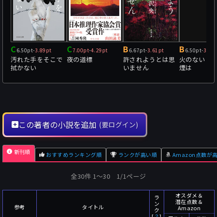
C
C
B
B
6.50pt
-
3.89pt
7.00pt
-
4.29pt
6.67pt
-
3.61pt
6.50pt
-
3.64
汚れた手をそこで
夜の道標
許されようとは思
火のないと
拭かない
いません
煙は
この著者の小説を追加
(要ログイン)
新刊順
おすすめランキング順
ランクが高い順
Amazon点数が
全30件 1〜30 1/1ページ
オスダメ＆
ラ
潜在点数＆
ン
参考
タイトル
Amazon
ク
[
？
]