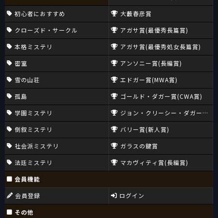
初心者におすすめ
大藪春彦賞
クローズド・サークル
アガサ賞(最優秀長篇賞)
本格ミステリ
アガサ賞(最優秀処女長篇賞)
密室
アンソニー賞(長編賞)
雪の山荘
エドガー賞(MWA賞)
孤島
ゴールド・ダガー賞(CWA賞)
学園ミステリ
ジョン・クリーシー・ダガー賞(CW
倒叙ミステリ
バリー賞(新人賞)
社会派ミステリ
ガラスの鍵賞
法廷ミステリ
マカヴィティ賞(長編賞)
会員機能
会員登録
ログイン
その他