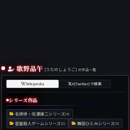
歌野晶午
(うたのしょうご)
の作品一覧
Wikipedia
X(Twitter)で検索
シリーズ作品
名探偵・信濃譲二シリーズ
(4)
密室殺人ゲームシリーズ
舞田ひとみシリーズ
(3)
(3)