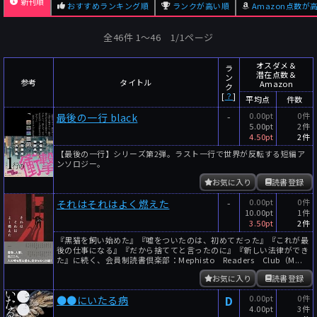
新刊順
おすすめランキング順
ランクが高い順
Amazon点数が
全46件 1〜46 1/1ページ
オスダメ＆
ラ
潜在点数＆
ン
参考
タイトル
Amazon
ク
[
？
]
平均点
件数
-
0.00pt
0件
最後の一行 black
5.00pt
2件
4.50pt
2件
【最後の一行】シリーズ第2弾。ラスト一行で世界が反転する短編ア
ンソロジー。
お気に入り
読書登録
-
0.00pt
0件
それはそれはよく燃えた
10.00pt
1件
3.50pt
2件
『黒猫を飼い始めた』『嘘をついたのは、初めてだった』『これが最
後の仕事になる』『だから捨ててと言ったのに』『新しい法律ができ
た』に続く、会員制読書倶楽部：Mephisto Readers Club（M...
お気に入り
読書登録
D
0.00pt
0件
●●にいたる病
4.00pt
3件