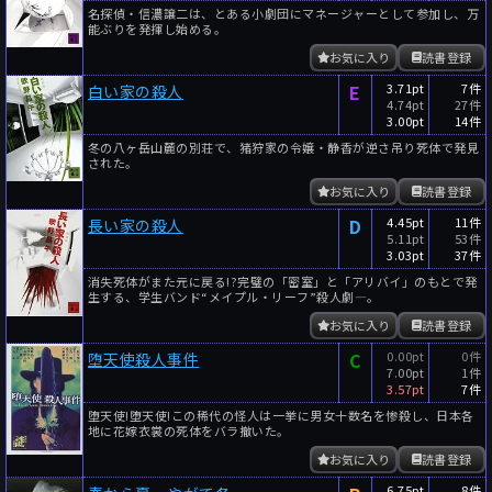
名探偵・信濃譲二は、とある小劇団にマネージャーとして参加し、万
能ぶりを発揮し始める。
お気に入り
読書登録
E
3.71pt
7件
白い家の殺人
4.74pt
27件
3.00pt
14件
冬の八ヶ岳山麓の別荘で、猪狩家の令嬢・静香が逆さ吊り死体で発見
された。
お気に入り
読書登録
D
4.45pt
11件
長い家の殺人
5.11pt
53件
3.03pt
37件
消失死体がまた元に戻る!?完璧の「密室」と「アリバイ」のもとで発
生する、学生バンド“メイプル・リーフ”殺人劇―。
お気に入り
読書登録
C
0.00pt
0件
堕天使殺人事件
7.00pt
1件
3.57pt
7件
堕天使!堕天使!この稀代の怪人は一挙に男女十数名を惨殺し、日本各
地に花嫁衣裳の死体をバラ撤いた。
お気に入り
読書登録
6.75pt
8件