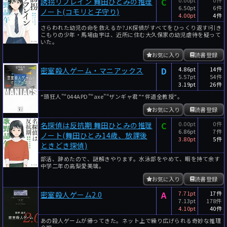
C
誘拐リフレイン 舞田ひとみの推理
6.50pt
6件
ノート(コモリと子守り)
4.00pt
4件
さらわれた幼児の命を救えるか?JK探偵がすべてをひっくり返す!引き
こもりの少年・馬場由宇は、近所に住む大久保家の幼児虐待を疑って
いた。
お気に入り
読書登録
D
4.86pt
14件
密室殺人ゲーム・マニアックス
5.57pt
54件
3.19pt
26件
“頭狂人”“044APD”“axe”“ザンギャ君”“伴道全教授”。
お気に入り
読書登録
C
0.00pt
0件
名探偵は反抗期 舞田ひとみの推理
6.86pt
7件
ノート(舞田ひとみ14歳、放課後
3.80pt
5件
ときどき探偵)
部活、辞めたので、謎解きやります。水泳部をやめて、暇を持て余す
中学二年の高梨愛美璃。
お気に入り
読書登録
A
7.71pt
17件
密室殺人ゲーム2.0
7.13pt
178件
4.10pt
40件
あの殺人ゲームが帰ってきた。ネット上で繰り広げられる奇妙な推理