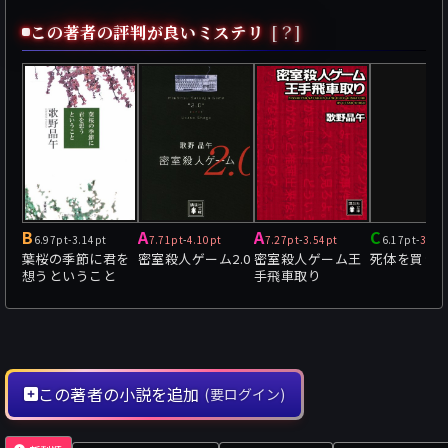
この著者の評判が良いミステリ
[？]
B
A
A
C
6.97pt
-
3.14pt
7.71pt
-
4.10pt
7.27pt
-
3.54pt
6.17pt
-
3.72
葉桜の季節に君を
密室殺人ゲーム2.0
密室殺人ゲーム王
死体を買う
想うということ
手飛車取り
この著者の小説を追加
(要ログイン)