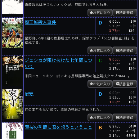
真藤数馬は冴えないオタクだ。無職でもちろん独身。
お気に入り
読書登録
D
6.00pt
1件
魔王城殺人事件
5.38pt
8件
3.77pt
13件
星野台小5年1組の佐藤翔太たちは、探偵クラブ「51分署捜査1課」を
結成する。
お気に入り
読書登録
C
8.00pt
1件
ジェシカが駆け抜けた七年間につ
5.70pt
10件
いて
3.17pt
12件
米国ニューメキシコ州にある長距離専門の陸上競技クラブNMAC。
お気に入り
読書登録
D
0.00pt
0件
家守
5.63pt
16件
3.89pt
18件
何の変哲もない家で、主婦の死体が発見された。
お気に入り
読書登録
B
6.97pt
64件
葉桜の季節に君を想うということ
7.15pt
496件
3.14pt
656件