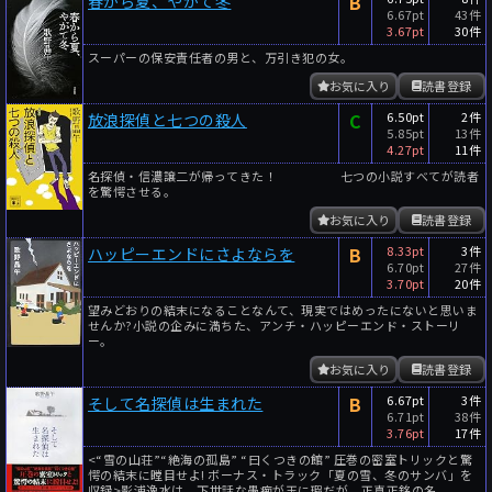
B
春から夏、やがて冬
6.67pt
43件
3.67pt
30件
スーパーの保安責任者の男と、万引き犯の女。
お気に入り
読書登録
C
6.50pt
2件
放浪探偵と七つの殺人
5.85pt
13件
4.27pt
11件
名探偵・信濃譲二が帰ってきた！ 七つの小説すべてが読者
を驚愕させる。
お気に入り
読書登録
B
8.33pt
3件
ハッピーエンドにさよならを
6.70pt
27件
3.70pt
20件
望みどおりの結末になることなんて、現実ではめったにないと思いま
せんか?小説の企みに満ちた、アンチ・ハッピーエンド・ストーリ
ー。
お気に入り
読書登録
B
6.67pt
3件
そして名探偵は生まれた
6.71pt
38件
3.76pt
17件
<“雪の山荘”“絶海の孤島” “曰くつきの館” 圧巻の密室トリックと驚
愕の結末に瞠目せよ! ボーナス・トラック「夏の雪、冬のサンバ」を
収録>影浦逸水は、下世話な愚痴が玉に瑕だが、正真正銘の名...