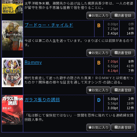
太平洋戦争末期、疎開先から逃げ出した梶原兵吾少年は、一人の老婆
が留守を預かる不思議な屋敷で宿を借りることに。
お気に入り
読書登録
B
0.00pt
0件
ブードゥー・チャイルド
7.25pt
8件
3.43pt
14件
今ぼくは第二の人生を送っています。つまりぼくには前世があるので
す。
お気に入り
読書登録
B
7.00pt
8件
Rommy
6.51pt
41件
4.14pt
7件
時代を疾走して逝った歌手の隠された真実！ＲＯＭＭＹとは何者だっ
たのか？関係者の様々な証言を通して天才シンガ-の謎に迫る。
お気に入り
読書登録
D
5.00pt
2件
ガラス張りの誘拐
5.56pt
18件
3.00pt
12件
「私は断じて愉快犯ではない」―世間を恐怖に陥れている連続婦女誘
拐殺人事件。
お気に入り
読書登録