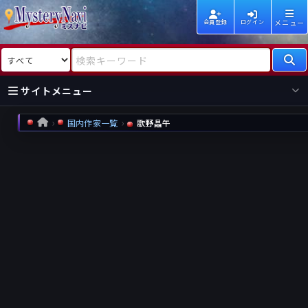
メニュー
会員登録
ログイン
検索対象
検索キーワード
サイトメニュー
国内作家一覧
歌野晶午
HOME
国内
海外
新着
新刊
作家
作家
レビュー
情報
国内
海外
受賞
新刊
ランキング
ランキング
作品
文庫
本日話題
情報
シリーズ
新刊
作品
まとめ
作品
高評価
近況話題
タグ
ランダム表示
要望
作品
一覧