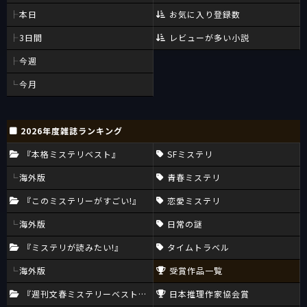
本日
お気に入り登録数
3日間
レビューが多い小説
今週
今月
2026年度雑誌ランキング
『本格ミステリベスト』
SFミステリ
海外版
青春ミステリ
『このミステリーがすごい!』
恋愛ミステリ
海外版
日常の謎
『ミステリが読みたい!』
タイムトラベル
海外版
受賞作品一覧
『週刊文春ミステリーベスト10』
日本推理作家協会賞