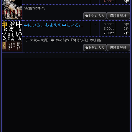
4.00pt
6件
”殺戮”に捧ぐ。
お気に入り
読書登録
-
0.00pt
0件
中にいる、おまえの中にいる。
6.00pt
2件
2.00pt
2件
〈一気読み大賞〉第1位の前作『間宵の母』の続編。
お気に入り
読書登録