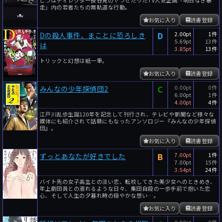
走」内の若者たちの無軌道な行動。
お気に入り
読書登録
D
2.00pt
1件
Dの殺人事件、まことに恐ろしき
5.69pt
13件
は
3.85pt
13件
トリックと幻想は紙一重。
お気に入り
読書登録
C
0.00pt
0件
みんなの少年探偵団2
6.00pt
1件
4.00pt
4件
江戸川乱歩生誕120年を記念して刊行され、テレビや新聞など様々な
媒体にも紹介されて話題にもなったアンソロジー『みんなの少年探偵
団』。
お気に入り
読書登録
B
7.00pt
1件
ずっとあなたが好きでした
7.00pt
15件
3.54pt
24件
バイト先の女子高生との淡い恋、転校してきた美少女へのときめき、
年上劇団員との溺れるような日々、集団自殺の一歩手前で抱いた恋
心、そして人生の夕暮れ時の穏やかな想い…。
お気に入り
読書登録
0.00pt
0件