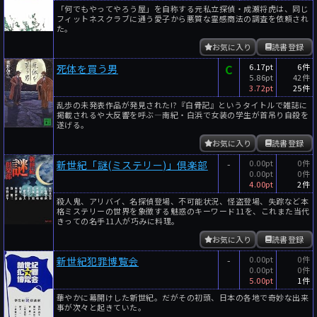
「何でもやってやろう屋」を自称する元私立探偵・成瀬将虎は、同じ
フィットネスクラブに通う愛子から悪質な霊感商法の調査を依頼され
た。
お気に入り
読書登録
C
6.17pt
6件
死体を買う男
5.86pt
42件
3.72pt
25件
乱歩の未発表作品が発見された!?『白骨記』というタイトルで雑誌に
掲載されるや大反響を呼ぶ―南紀・白浜で女装の学生が首吊り自殺を
遂げる。
お気に入り
読書登録
-
0.00pt
0件
新世紀「謎(ミステリー)」倶楽部
0.00pt
0件
4.00pt
2件
殺人鬼、アリバイ、名探偵登場、不可能状況、怪盗登場、失踪など本
格ミステリーの世界を象徴する魅惑のキーワード11を、これまた当代
きっての名手11人が巧みに料理。
お気に入り
読書登録
-
0.00pt
0件
新世紀犯罪博覧会
0.00pt
0件
5.00pt
1件
華やかに幕開けした新世紀。だがその初頭、日本の各地で奇妙な出来
事が次々と起きていた。