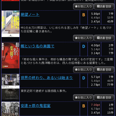
お気に入り
読書登録
B
5.86pt
7件
絶望ノート
6.49pt
53件
3.47pt
45件
中2の太刀川照音は、いじめられる苦しみを「絶望ノート」と名づけ
た日記帳に書き連ねた。
お気に入り
読書登録
D
4.00pt
2件
館という名の楽園で
5.14pt
7件
3.14pt
7件
「奇妙な殺人事件は、奇妙な構造の館で起こるのが定説です」三星館
と名づけられた西洋館の主は、四人の招待客にある提案をした。
お気に入り
読書登録
D
5.71pt
7件
世界の終わり、あるいは始まり
5.46pt
46件
2.78pt
77件
東京近郊で連続する誘拐殺人事件。
お気に入り
読書登録
B
7.00pt
1件
安達ヶ原の鬼密室
6.78pt
9件
3.47pt
15件