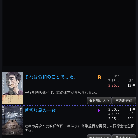
B
0.00pt
0件
それは令和のことでした、
7.33pt
3件
3.85pt
13件
一行を読み逃せば、謎の迷宮から出られない。
お気に入り
読書登録
E
3.00pt
1件
首切り島の一夜
4.33pt
9件
2.05pt
20件
壮年の男女と元教師が四十年ぶりに修学旅行を再現した同窓会を企画
する。
お気に入り
読書登録