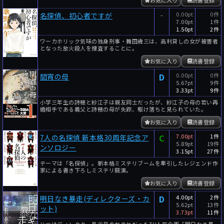
-
0.00pt
0件
名探偵、初心者ですが
7.00pt
1件
1.50pt
2件
ワーカホリック気味の独身刑事・舞田歳三は、高利貸しの女が被害者
となった放火殺人を捜査することに。
お気に入り
読書登録
D
0.00pt
0件
間宵の母
5.67pt
9件
3.33pt
9件
小学三年生の詩穂と紗江子は親友同士だったが、紗江子の母の若い再
婚相手である義父と詩穂の母が失踪、駆け落ちと見られていた。
お気に入り
読書登録
C
7.00pt
1件
7人の名探偵 新本格30周年記念ア
5.89pt
19件
ンソロジー
3.15pt
27件
テーマは「名探偵」。新本格ミステリブームを牽引したレジェンド作
家による書き下ろしミステリ競演。
お気に入り
読書登録
D
4.00pt
2件
明日なき暴走(ディレクターズ・カ
5.62pt
13件
ット)
3.73pt
11件
じつはディレクター長谷見のヤラセだったTV人気企画「明日なき暴