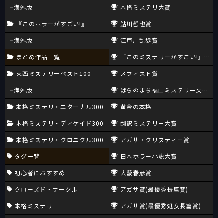
海外版
本格ミステリ大賞
『このホラーがすごい!』
鮎川哲也賞
海外版
江戸川乱歩賞
まとめ作品一覧
『このミステリーがすごい!』大賞
東西ミステリーベスト100
メフィスト賞
海外版
ばらのまち福山ミステリー文学新
本格ミステリ・エターナル300
黄金の本格
本格ミステリ・ディケイド300
翻訳ミステリー大賞
本格ミステリ・クロニクル300
アガサ・クリスティー賞
タグ一覧
日本ホラー小説大賞
初心者におすすめ
大藪春彦賞
クローズド・サークル
アガサ賞(最優秀長篇賞)
本格ミステリ
アガサ賞(最優秀処女長篇賞)