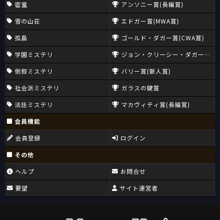
密室
アンソニー賞(長編賞)
雪の山荘
エドガー賞(MWA賞)
孤島
ゴールド・ダガー賞(CWA賞)
学園ミステリ
ジョン・クリーシー・ダガー賞(CW
倒叙ミステリ
バリー賞(新人賞)
社会派ミステリ
ガラスの鍵賞
法廷ミステリ
マカヴィティ賞(長編賞)
会員機能
会員登録
ログイン
その他
ヘルプ
お問合せ
要望
サイト運営者