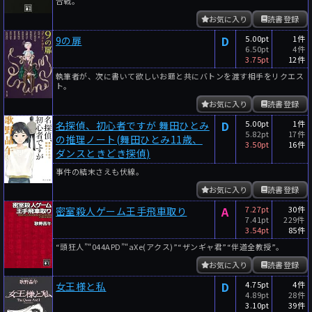
合戦。
お気に入り
読書登録
D
5.00pt
1件
9の扉
6.50pt
4件
3.75pt
12件
執筆者が、次に書いて欲しいお題と共にバトンを渡す相手をリクエス
ト。
お気に入り
読書登録
D
5.00pt
1件
名探偵、初心者ですが 舞田ひとみ
5.82pt
17件
の推理ノート(舞田ひとみ11歳、
3.50pt
16件
ダンスときどき探偵)
事件の結末さえも伏線。
お気に入り
読書登録
A
7.27pt
30件
密室殺人ゲーム王手飛車取り
7.41pt
229件
3.54pt
85件
“頭狂人”“044APD”“aXe(アクス)”“ザンギャ君”“伴道全教授”。
お気に入り
読書登録
D
4.75pt
4件
女王様と私
4.89pt
28件
3.10pt
39件