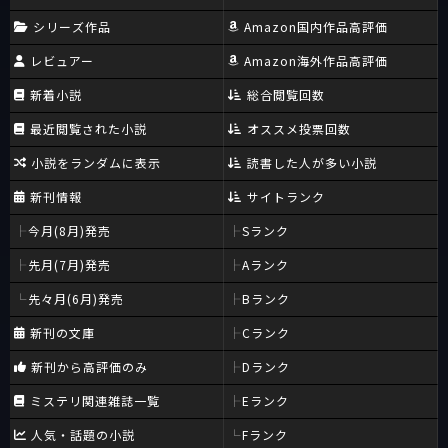
シリーズ作品
Amazon国内作品高評価
レビュアー
Amazon海外作品高評価
新着小説
総合閲覧回数
最近閲覧された小説
オススメ投票回数
小説をランダムに表示
読書した人が多い小説
新刊情報
サイトランク
今月(8月)発売
Sランク
先月(7月)発売
Aランク
先々月(6月)発売
Bランク
新刊の文庫
Cランク
新刊から高評価のみ
Dランク
ミステリ関連雑誌一覧
Eランク
人気・話題の小説
Fランク