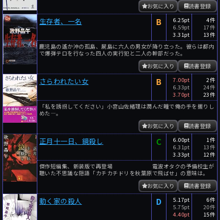
お気に入り
読書登録
B
6.25pt
4件
生存者、一名
6.59pt
17件
3.31pt
13件
鹿児島の遙か沖の孤島、屍島に六人の男女が降り立った。彼らは都内
で爆弾テロを行なった四人の実行犯と二人の幹部だった。
お気に入り
読書登録
B
7.00pt
2件
さらわれたい女
6.33pt
24件
3.70pt
23件
「私を誘拐してください」小宮山佐緒理は潤んだ瞳で俺の手を握りし
めた―。
お気に入り
読書登録
C
6.00pt
1件
正月十一日、鏡殺し
6.31pt
13件
3.33pt
12件
傑作短編集、新装版で再登場 電波オタクの予備校生が
聴いた不思議な隠語「カチカチドリを秋葉原で飛ばせ」の意味は。
お気に入り
読書登録
D
5.17pt
6件
動く家の殺人
5.75pt
20件
4.40pt
15件