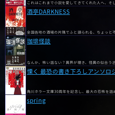
酒亭DARKNESS
全国各地の酒場の片隅でふと語られる、ちょっと
珈琲怪談
慄く 最恐の書き下ろしアンソロ
spring