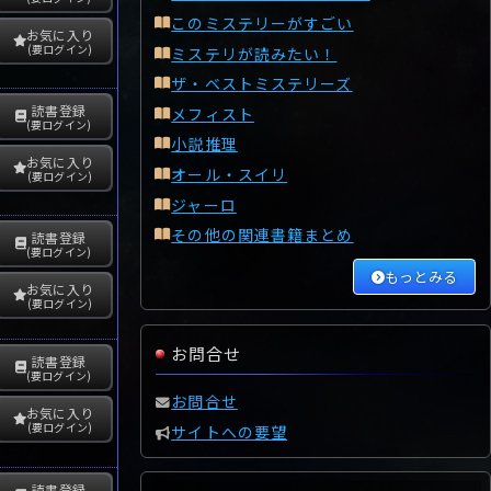
このミステリーがすごい
お気に入り
(要ログイン)
ミステリが読みたい！
ザ・ベストミステリーズ
読書登録
メフィスト
(要ログイン)
小説推理
お気に入り
オール・スイリ
(要ログイン)
ジャーロ
その他の関連書籍まとめ
読書登録
(要ログイン)
もっとみる
お気に入り
(要ログイン)
お問合せ
読書登録
(要ログイン)
お問合せ
お気に入り
(要ログイン)
サイトへの要望
読書登録