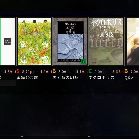
S
B
C
B
-
4.39pt
8.71pt
-
4.00pt
5.00pt
-
4.19pt
0.00pt
-
3.66pt
7.00
り
蜜蜂と遠雷
黒と茶の幻想
ネクロポリス
Q&A
-
4.08pt