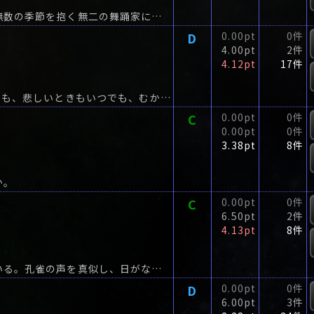
「俺は世界を戦慄せしめているか？」自らの名に無数の季節を抱く無二の舞踊家にして振付家の萬春(よろず・はる)。
D
0.00pt
0件
4.00pt
2件
4.12pt
17件
350年の時を刻む老舗デパート『三越』楽しいときも、悲しいときもいつでも、むかえてくれる場所物語の名手たちが奏でる6つのデパートアンソロジー文庫オリジナル!制服の採寸に訪れて感...
C
0.00pt
0件
0.00pt
0件
3.38pt
8件
か。
C
0.00pt
0件
6.50pt
2件
4.13pt
8件
遊廓「墜月荘」で暮らす「私」には、三人の母がいる。孔雀の声を真似し、日がな鳥籠を眺める産みの母・和江。
D
0.00pt
0件
6.00pt
3件