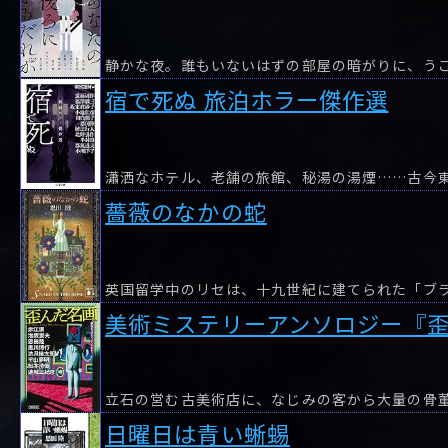
静かな夜。誰もいないはずの部屋の暗がりに、うごめ
宿で死ぬ 旅泊ホラー傑作選
薔薇のなかの蛇
美術ミステリーアンソロジー『
立石の営む古美術店に、なじみの客から大量の骨
日曜日は青い蜥蜴