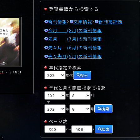
登録書籍から検索する
新刊情報
文庫情報
新刊高評価
今月 (8月)の新刊情報
先月 (7月)の新刊情報
先々月 (6月)の新刊情報
先々先月(5月)の新刊情報
年代指定で検索
pt
-
3.48pt
検索
年代
年代と月の範囲指定で検索
年
月
▼
検索
年
月
ページ数
検索
P
P
～