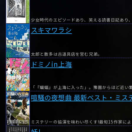
少女時代のエピソードあり、笑える読書日記あり
スキマワラシ
太郎と散多は古道具店を営む兄弟。
ドミノin上海
「『蝙蝠』が上海に入った」。豫園からほど近い
喧騒の夜想曲 最新ベスト・ミス
ミステリーの協演を味わい尽くす!最旬15作家に
妖し