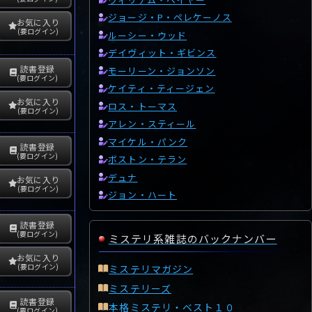
ジョージ・P・ペレケーノス
お気に入り
(要ログイン)
ルーシー・ウッド
デイヴィット・ギビンス
読書登録
モーリーン・ジョンソン
(要ログイン)
ケイティ・ティージェン
お気に入り
ロス・トーマス
(要ログイン)
アレン・スティール
マイケル・パンク
読書登録
(要ログイン)
ボストン・テラン
デュナ
お気に入り
(要ログイン)
ジョン・ハート
読書登録
(要ログイン)
ミステリ系雑誌のバックナンバー
お気に入り
(要ログイン)
ミステリマガジン
ミステリーズ
読書登録
本格ミステリ・ベスト１０
(要ログイン)