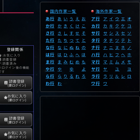
国内作家一覧
海外作家一覧
あ行
あ
い
う
え
お
ア行
ア
イ
ウ
エ
オ
か行
か
き
く
け
こ
カ行
カ
キ
ク
ケ
コ
さ行
さ
し
す
せ
そ
サ行
サ
シ
ス
セ
ソ
た行
た
ち
つ
て
と
タ行
タ
チ
ツ
テ
ト
な行
な
に
ぬ
ね
の
ナ行
ナ
ニ
ヌ
ネ
ノ
登録関係
は行
は
ひ
ふ
へ
ほ
ハ行
ハ
ヒ
フ
ヘ
ホ
:お気に入り
:読書登録
ま行
ま
み
む
め
も
マ行
マ
ミ
ム
メ
モ
:読書済み
※ログイン後の機能
や行
や
ゆ
よ
ヤ行
ヤ
ユ
ヨ
です
ら行
ら
り
る
れ
ろ
ラ行
ラ
リ
ル
レ
ロ
読書登録
わ行
わ
ワ行
ワ
(要ログイン)
お気に入り
(要ログイン)
読書登録
(要ログイン)
お気に入り
(要ログイン)