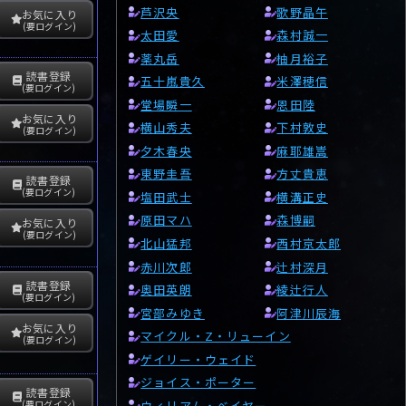
芦沢央
歌野晶午
お気に入り
(要ログイン)
太田愛
森村誠一
薬丸岳
柚月裕子
読書登録
五十嵐貴久
米澤穂信
(要ログイン)
堂場瞬一
恩田陸
お気に入り
横山秀夫
下村敦史
(要ログイン)
夕木春央
麻耶雄嵩
東野圭吾
方丈貴恵
読書登録
(要ログイン)
塩田武士
横溝正史
原田マハ
森博嗣
お気に入り
(要ログイン)
北山猛邦
西村京太郎
赤川次郎
辻村深月
読書登録
奥田英朗
綾辻行人
(要ログイン)
宮部みゆき
阿津川辰海
お気に入り
マイクル・Z・リューイン
(要ログイン)
ゲイリー・ウェイド
ジョイス・ポーター
読書登録
(要ログイン)
ウィリアム・ベイヤー