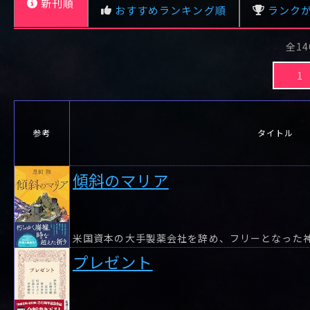
新刊順
ネバーランド
七月に流れる花
puzzle［パズ
黄昏の百
おすすめランキング順
ランク
ル］
全14
レビュー数が多い順
タイトル順
1
参考
タイトル
傾斜のマリア
米国資本の大手製薬会社を辞め、フリーとなった
プレゼント