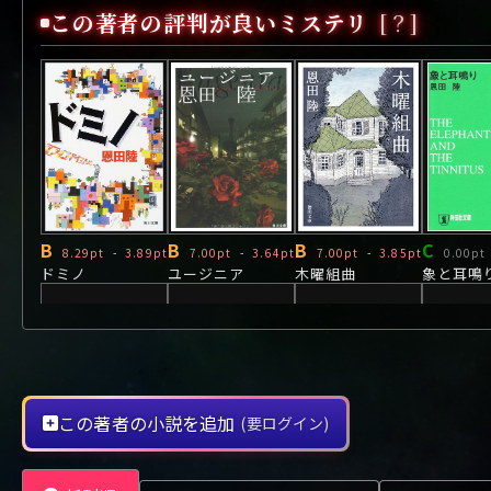
や行
や
ヤ行
ゆ
ヤ
よ
ユ
ヨ
この著者の評判が良いミステリ
[？]
ら行
ら
り
ラ行
る
ラ
れ
リ
ろ
ル
レ
ロ
わ行
わ
ワ行
ワ
B
B
B
C
8.29pt
-
3.89pt
7.00pt
-
3.64pt
7.00pt
-
3.85pt
0.00pt
ドミノ
ユージニア
木曜組曲
象と耳鳴
この著者の小説を追加
(要ログイン)
B
B
D
B
8.00pt
-
3.87pt
0.00pt
-
3.69pt
2.00pt
-
3.17pt
7.00pt