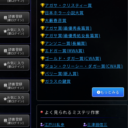
(要ログイン)
アガサ・クリスティー賞
日本ホラー小説大賞
読書登録
大藪春彦賞
(要ログイン)
アガサ賞(最優秀長篇賞)
お気に入り
(要ログイン)
アガサ賞(最優秀処女長篇賞)
アンソニー賞(長編賞)
読書登録
エドガー賞(MWA賞)
(要ログイン)
ゴールド・ダガー賞(CWA賞)
お気に入り
ジョン・クリーシー・ダガー賞(CWA賞)
(要ログイン)
バリー賞(新人賞)
ガラスの鍵賞
読書登録
(要ログイン)
もっとみる
お気に入り
(要ログイン)
よく見られるミステリ作家
読書登録
(要ログイン)
江戸川乱歩
三津田信三