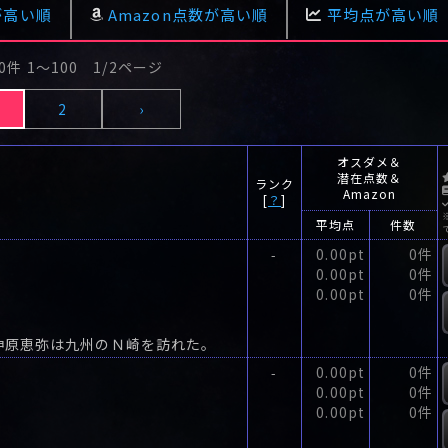
合の骨
が高い順
Amazon点数が高い順
平均点が高い順
0件 1〜100 1/2ページ
2
›
オスダメ＆
潜在点数＆
ランク
Amazon
[
？
]
平均点
件数
0.00pt
0件
-
0.00pt
0件
0.00pt
0件
神原恵弥は九州のＮ崎を訪れた。
0.00pt
0件
-
0.00pt
0件
0.00pt
0件