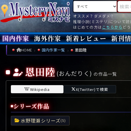
検索対象
検索キ
オススメ？ダメダメ？
推理小説(ミステリ)について
はじめての方は
こちらから
どう
国内作家
海外作家
新着レビュー
新刊
新刊
文庫
新刊
今月(
先月(
先々月
あ行
あ
い
ア行
う
ア
え
イ
お
ウ
エ
オ
HOME
国内作家一覧
恩田陸
か行
か
き
カ行
く
カ
け
キ
こ
ク
ケ
コ
恩田陸
(おんだりく)
さ行
さ
し
サ行
す
サ
せ
シ
そ
ス
セ
ソ
の作品一覧
た行
た
ち
タ行
つ
タ
て
チ
と
ツ
テ
ト
Wikipedia
X(Twitter)で検索
な行
な
に
ナ行
ぬ
ナ
ね
ニ
の
ヌ
ネ
ノ
シリーズ作品
は行
は
ひ
ハ行
ふ
ハ
へ
ヒ
ほ
フ
ヘ
ホ
水野理瀬シリーズ
ま行
ま
み
マ行
む
マ
め
ミ
も
ム
メ
モ
(5)