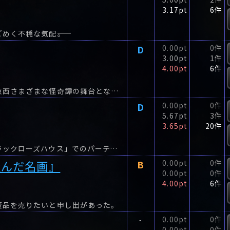
3.17pt
6件
く不穏な気配――。
D
0.00pt
0件
3.00pt
1件
4.00pt
6件
瀟洒なホテル、老舗の旅館、秘湯の湯煙……古今東西さまざまな怪奇譚の舞台となってきた「宿」をテーマに、大人気作家たちの傑作短編を一挙に集結!遠藤周作『三つの幽霊』福澤徹三『屍の宿』...
D
0.00pt
0件
5.67pt
3件
3.65pt
20件
英国留学中のリセは、十九世紀に建てられた「ブラックローズハウス」でのパーティーに招かれる。
歪んだ名画』
B
0.00pt
0件
0.00pt
0件
4.00pt
6件
董品を売りたいと申し出があった。
0.00pt
0件
-
0.00pt
0件