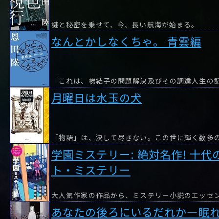
謎と秘密を乗せて、今、長い航海が始まる。
なんとかしなくちゃ。 青雲編
「これは、梯結子の問題解決及びその調達人生の
月曜日は水玉の犬
学園ミステリー: 絶対名作! 十
ト・ミステリー
あなたの後ろにいるだれか―眠