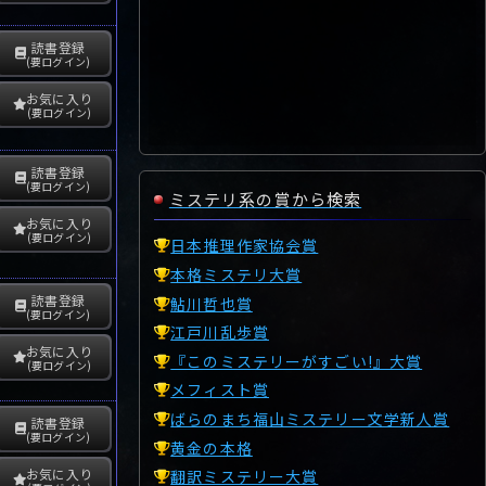
読書登録
(要ログイン)
お気に入り
(要ログイン)
読書登録
(要ログイン)
ミステリ系の賞から検索
お気に入り
(要ログイン)
日本推理作家協会賞
本格ミステリ大賞
読書登録
鮎川哲也賞
(要ログイン)
江戸川乱歩賞
お気に入り
『このミステリーがすごい!』大賞
(要ログイン)
メフィスト賞
ばらのまち福山ミステリー文学新人賞
読書登録
(要ログイン)
黄金の本格
お気に入り
翻訳ミステリー大賞