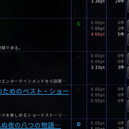
3.38pt
24件
C
0.00pt
0件
7.00pt
2件
4.60pt
5件
記録である。
0.00pt
0件
-
0.00pt
0件
3.33pt
3件
「物語」は、決して尽きない。この世に輝く数多のエンターテインメントを小説家・恩田陸とともに味わい尽くす――。
代のためのベスト・ショー
0.00pt
0件
-
0.00pt
0件
0.00pt
0件
大人気作家の作品から、ミステリー小説のエッセンスを楽しめるショートストーリーを厳選しました。
れぬ夜の八つの物語―
D
0.00pt
0件
5.00pt
2件