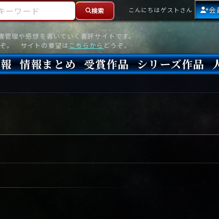
ーワード
会
こんにちはゲストさん
検索
読書管理や感想を書いていく書評サイトです。
ぞ。 サイトの要望は
こちらから
どうぞ。
情報
情報まとめ
受賞作品
シリーズ作品
情報
新刊
高評価
8月)発売
7月)発売
(6月)発売
『本格ミステリベスト』2026年版
『本格ミステリベスト』(海外)
『このミステリーがすごい!』2026年版
『このミステリーがすごい!』(海外)
『ミステリが読みたい!』2026年版
『ミステリが読みたい!』(海外)
『週刊文春ミステリーベスト10』2025年版
『週刊文春ミステリーベスト10』(海外)
本格ミステリ・エターナル300
本格ミステリ・ディケイド300
本格ミステリ・クロニクル300
ミステリー・リーグ
東西ミステリーベスト100 2012年版(国内)
東西ミステリーベスト100 2012年版(海外)
日本推理作家協会賞
本格ミステリ大賞
鮎川哲也賞
横溝正史ミステリ大賞
江戸川乱歩賞
メフィスト賞
『このミステリーがすごい!』大賞
アンソニー賞(長編賞)
エドガー賞(MWA賞)
ゴールド・ダガー賞(CWA賞)
バリー賞(長編賞)
ガラスの鍵賞
その他をもっとみる
その他をもっとみる