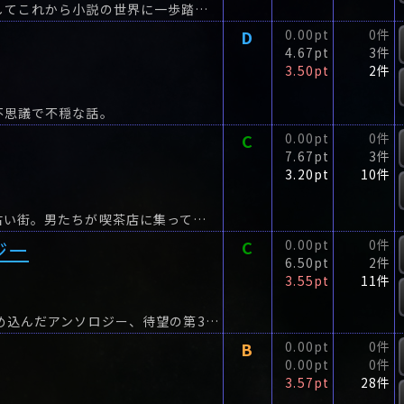
これはこれまで小説を愛してきてくれた人へ、そしてこれから小説の世界に一歩踏み出す人へ贈るプレゼント。
D
0.00pt
0件
4.67pt
3件
3.50pt
2件
不思議で不穏な話。
C
0.00pt
0件
7.67pt
3件
3.20pt
10件
なんか、怖い話ない？異界が覗き、怪異の似合う古い街。男たちが喫茶店に集ってすること、とはーー。
ジー
C
0.00pt
0件
6.50pt
2件
3.55pt
11件
角川ホラー文庫30周年を記念し、最大の恐怖を詰め込んだアンソロジー、待望の第3弾。
B
0.00pt
0件
0.00pt
0件
3.57pt
28件