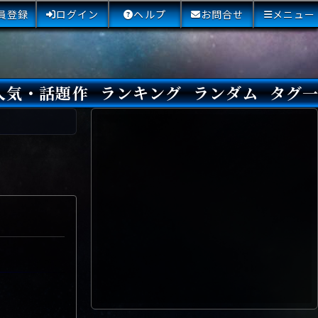
員登録
ログイン
ヘルプ
お問合せ
メニュー
人気・話題作
ランキング
ランダム
タグ
本日
3日間
今週
今月
最近閲覧された小説
国内総合ランキング
海外総合ランキング
Amazon国内作品高評価
Amazon海外作品高評価
国内作品高評価
海外作品高評価
閲覧回数
オススメ投票回数
読書した人が多い小説
サイトランク
Sランク
Aランク
Bランク
Cランク
Dランク
Eランク
Fランク
初心者におすすめ
クローズド・サー
本格ミステリ
青春ミステリ
学園ミステリ
日常の謎
SFミステリ
倒叙ミステリ
警察小説
映画化
ドラマ化
その他をもっとみ