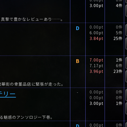
3.00pt
4件
、真摯で豊かなレビューあり……。
D
0.00pt
0件
6.00pt
5件
3.84pt
25件
B
7.00pt
1件
7.17pt
6件
3.96pt
23件
繁華街の骨董品店に緊張が走った。
テリー
0.00pt
0件
-
0.00pt
0件
3.00pt
1件
よる魅惑のアンソロジー下巻。
D
0.00pt
0件