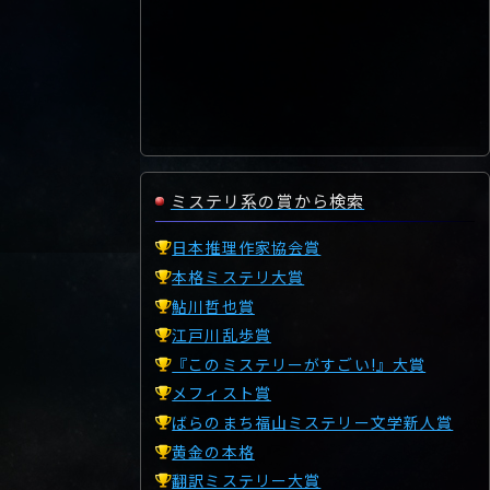
ミステリ系の賞から検索
日本推理作家協会賞
本格ミステリ大賞
鮎川哲也賞
江戸川乱歩賞
『このミステリーがすごい!』大賞
メフィスト賞
ばらのまち福山ミステリー文学新人賞
黄金の本格
翻訳ミステリー大賞