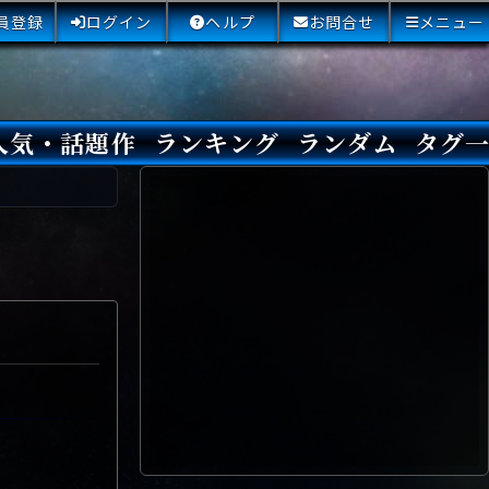
員登録
ログイン
ヘルプ
お問合せ
メニュー
人気・話題作
ランキング
ランダム
タグ
本日
3日間
今週
今月
最近閲覧された小説
国内総合ランキング
海外総合ランキング
Amazon国内作品高評価
Amazon海外作品高評価
国内作品高評価
海外作品高評価
閲覧回数
オススメ投票回数
読書した人が多い小説
サイトランク
Sランク
Aランク
Bランク
Cランク
Dランク
Eランク
Fランク
初心者におすすめ
クローズド・サー
本格ミステリ
青春ミステリ
学園ミステリ
日常の謎
SFミステリ
倒叙ミステリ
警察小説
映画化
ドラマ化
その他をもっとみ