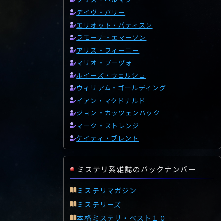
デイヴ・バリー
エリオット・パティスン
ラモーナ・エマーソン
アリス・フィーニー
マリオ・プーヅォ
ルイーズ・ウェルシュ
ウィリアム・ゴールディング
イアン・マクドナルド
ジョン・カッツェンバック
マーク・ストレンジ
ケイティ・ブレント
ミステリ系雑誌のバックナンバー
ミステリマガジン
ミステリーズ
本格ミステリ・ベスト１０