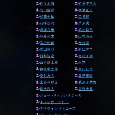
佐々木譲
知念実希人
北山猛邦
横溝正史
松岡圭祐
森博嗣
石持浅海
芦沢央
遠坂八重
櫛木理宇
麻見和史
辻村深月
高野和明
今邑彩
誉田哲也
原田マハ
白井智之
月村了衛
西村京太郎
雨穴
伊坂幸太郎
島田荘司
染井為人
奥田英朗
宮部みゆき
我孫子武丸
綾辻行人
東野圭吾
ジョー・R・ランズデール
エツィオ・デリコ
デイヴィッド・ピース
ブリス・ペルマン