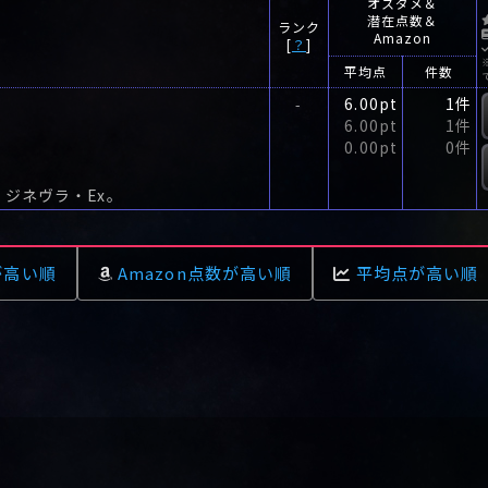
オスダメ＆
潜在点数＆
ランク
Amazon
[
？
]
平均点
件数
6.00pt
1件
-
6.00pt
1件
0.00pt
0件
ジネヴラ・Ex。
が高い順
Amazon点数が高い順
平均点が高い順