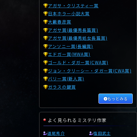
アガサ・クリスティー賞
日本ホラー小説大賞
大藪春彦賞
アガサ賞(最優秀長篇賞)
アガサ賞(最優秀処女長篇賞)
アンソニー賞(長編賞)
エドガー賞(MWA賞)
ゴールド・ダガー賞(CWA賞)
ジョン・クリーシー・ダガー賞(CWA賞)
バリー賞(新人賞)
ガラスの鍵賞
もっとみる
よく見られるミステリ作家
道尾秀介
塩田武士