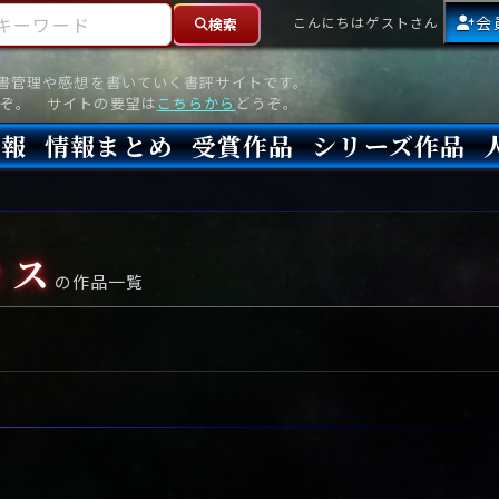
ーワード
会
こんにちはゲストさん
検索
読書管理や感想を書いていく書評サイトです。
ぞ。 サイトの要望は
こちらから
どうぞ。
情報
情報まとめ
受賞作品
シリーズ作品
情報
新刊
高評価
8月)発売
7月)発売
(6月)発売
『本格ミステリベスト』2026年版
『本格ミステリベスト』(海外)
『このミステリーがすごい!』2026年版
『このミステリーがすごい!』(海外)
『ミステリが読みたい!』2026年版
『ミステリが読みたい!』(海外)
『週刊文春ミステリーベスト10』2025年版
『週刊文春ミステリーベスト10』(海外)
本格ミステリ・エターナル300
本格ミステリ・ディケイド300
本格ミステリ・クロニクル300
ミステリー・リーグ
東西ミステリーベスト100 2012年版(国内)
東西ミステリーベスト100 2012年版(海外)
日本推理作家協会賞
本格ミステリ大賞
鮎川哲也賞
横溝正史ミステリ大賞
江戸川乱歩賞
メフィスト賞
『このミステリーがすごい!』大賞
アンソニー賞(長編賞)
エドガー賞(MWA賞)
ゴールド・ダガー賞(CWA賞)
バリー賞(長編賞)
ガラスの鍵賞
その他をもっとみる
その他をもっとみる
ィス
の作品一覧