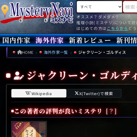
検索対象
検索キ
オススメ？ダメダメ？
推理小説(ミステリ)について
はじめての方は
こちらから
どう
国内作家
海外作家
新着レビュー
新刊
新刊
文庫
新刊
今月(
先月(
先々月
あ行
あ
い
ア行
う
ア
え
イ
お
ウ
エ
オ
HOME
海外作家一覧
ジャクリーン・ゴルディス
か行
か
き
カ行
く
カ
け
キ
こ
ク
ケ
コ
ジャクリーン・ゴルデ
さ行
さ
し
サ行
す
サ
せ
シ
そ
ス
セ
ソ
た行
た
ち
タ行
つ
タ
て
チ
と
ツ
テ
ト
Wikipedia
X(Twitter)で検索
な行
な
に
ナ行
ぬ
ナ
ね
ニ
の
ヌ
ネ
ノ
この著者の評判が良いミステリ
[？]
は行
は
ひ
ハ行
ふ
ハ
へ
ヒ
ほ
フ
ヘ
ホ
ま行
ま
み
マ行
む
マ
め
ミ
も
ム
メ
モ