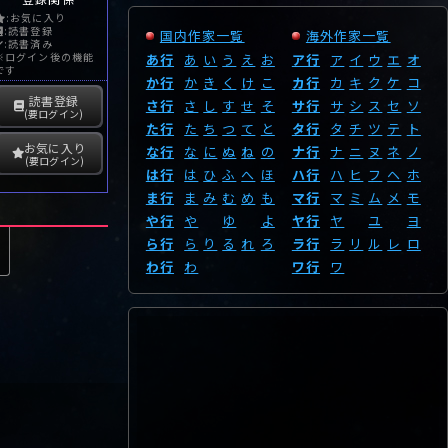
:お気に入り
:読書登録
国内作家一覧
海外作家一覧
:読書済み
※ログイン後の機能
あ行
あ
い
う
え
お
ア行
ア
イ
ウ
エ
オ
です
か行
か
き
く
け
こ
カ行
カ
キ
ク
ケ
コ
読書登録
さ行
さ
し
す
せ
そ
サ行
サ
シ
ス
セ
ソ
(要ログイン)
た行
た
ち
つ
て
と
タ行
タ
チ
ツ
テ
ト
お気に入り
な行
な
に
ぬ
ね
の
ナ行
ナ
ニ
ヌ
ネ
ノ
(要ログイン)
は行
は
ひ
ふ
へ
ほ
ハ行
ハ
ヒ
フ
ヘ
ホ
ま行
ま
み
む
め
も
マ行
マ
ミ
ム
メ
モ
や行
や
ゆ
よ
ヤ行
ヤ
ユ
ヨ
ら行
ら
り
る
れ
ろ
ラ行
ラ
リ
ル
レ
ロ
わ行
わ
ワ行
ワ