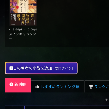
や行
や
ヤ行
ゆ
ヤ
よ
ユ
ヨ
ら行
ら
り
ラ行
る
ラ
れ
リ
ろ
ル
レ
ロ
わ行
わ
ワ行
ワ
-
6.00pt
-
0.00pt
メインキャラクタ
ー
この著者の小説を追加
(要ログイン)
新刊順
おすすめランキング順
ランク
全
レビュー数が多い順
タイトル順