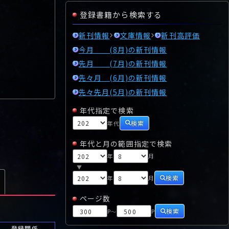
登録書籍から検索する
新刊情報
文庫情報
新刊高評価
今月 (8月)の新刊情報
先月 (7月)の新刊情報
先々月 (6月)の新刊情報
先々先月(5月)の新刊情報
年代指定で検索
検索
年代
年代と月の範囲指定で検索
年
月
▼
検索
年
月
ページ数
検索
P
P
～
登録関係