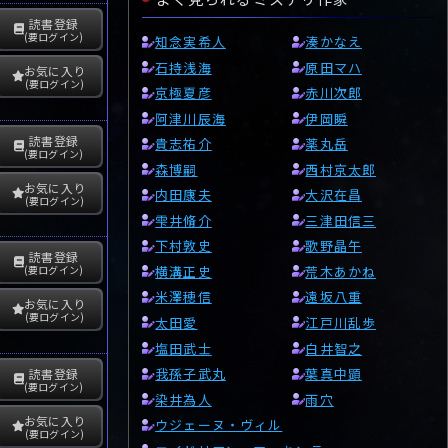
読書登録
(要ログイン)
知念実希人
湊かなえ
石持浅海
原田マハ
お気に入り
(要ログイン)
京極夏彦
赤川次郎
阿津川辰海
伊岡瞬
読書登録
貴志祐介
薬丸岳
(要ログイン)
森博嗣
西村京太郎
お気に入り
内田康夫
大沢在昌
(要ログイン)
雫井脩介
三津田信三
下村敦史
歌野晶午
読書登録
横溝正史
荒木あかね
(要ログイン)
米澤穂信
遠坂八重
お気に入り
(要ログイン)
太田愛
江戸川乱歩
塩田武士
白井智之
我孫子武丸
葉真中顕
読書登録
(要ログイン)
染井為人
雨穴
お気に入り
ウジェーヌ・ヴィル
(要ログイン)