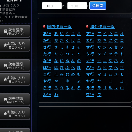
検索
:お気に入り
P
P
～
:読書登録
:読書済み
※ログイン後の機能
です
国内作家一覧
海外作家一覧
読書登録
あ行
あ
い
う
え
お
ア行
ア
イ
ウ
エ
オ
(要ログイン)
か行
か
き
く
け
こ
カ行
カ
キ
ク
ケ
コ
お気に入り
さ行
さ
し
す
せ
そ
サ行
サ
シ
ス
セ
ソ
(要ログイン)
た行
た
ち
つ
て
と
タ行
タ
チ
ツ
テ
ト
な行
な
に
ぬ
ね
の
ナ行
ナ
ニ
ヌ
ネ
ノ
読書登録
は行
は
ひ
ふ
へ
ほ
ハ行
ハ
ヒ
フ
ヘ
ホ
(要ログイン)
ま行
ま
み
む
め
も
マ行
マ
ミ
ム
メ
モ
お気に入り
や行
や
ゆ
よ
ヤ行
ヤ
ユ
ヨ
(要ログイン)
ら行
ら
り
る
れ
ろ
ラ行
ラ
リ
ル
レ
ロ
わ行
わ
ワ行
ワ
読書登録
(要ログイン)
お気に入り
(要ログイン)