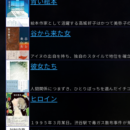
青い絵本
絵本作家として活躍する高城好子はかつて美弥子
谷から来た女
彼女たち
人間関係につまずき、ひとりぼっちを選んだイチ
ヒロイン
１９９５年３月某日。渋谷駅で毒ガス散布事件が