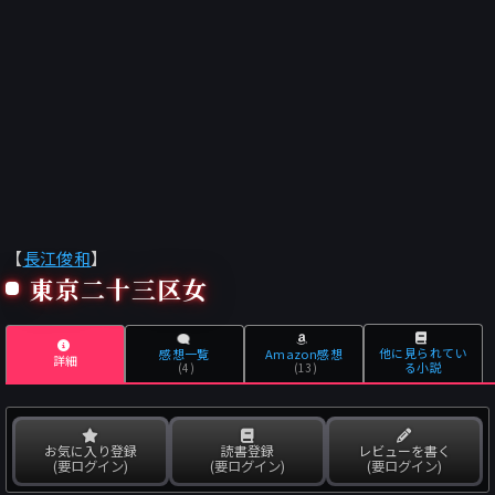
【
長江俊和
】
東京二十三区女
他に見られてい
感想一覧
Amazon感想
詳細
る小説
(4)
(13)
お気に入り登録
読書登録
レビューを書く
(要ログイン)
(要ログイン)
(要ログイン)