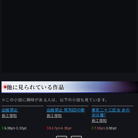
他に見られている作品
※この小説に興味がある人は、以下の小説も見ています。
出版禁止
出版禁止 死刑囚の歌
東京二十三区女 あの
女は誰?
長江俊和
長江俊和
長江俊和
C
S
C
6.38pt
-
3.33pt
9.17pt
-
4.39pt
7.50pt
-
3.00pt