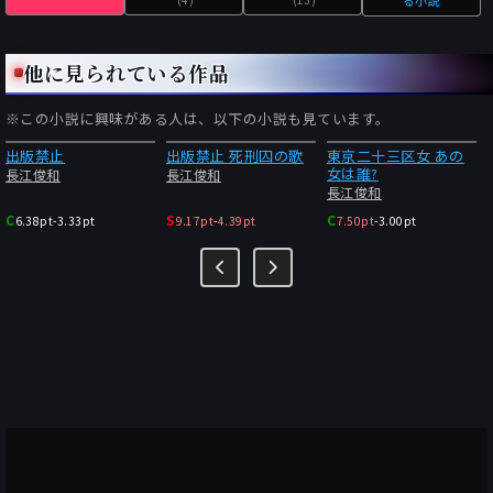
他に見られている作品
※この小説に興味がある人は、以下の小説も見ています。
出版禁止
出版禁止 死刑囚の歌
東京二十三区女 あの
女は誰?
長江俊和
長江俊和
長江俊和
C
S
C
6.38pt
-
3.33pt
9.17pt
-
4.39pt
7.50pt
-
3.00pt