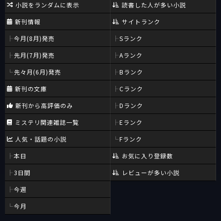
小説をランダムに表示
読書した人が多い小説
新刊情報
サイトランク
今月(8月)発売
Sランク
先月(7月)発売
Aランク
先々月(6月)発売
Bランク
新刊の文庫
Cランク
新刊から高評価のみ
Dランク
ミステリ関連雑誌一覧
Eランク
人気・話題の小説
Fランク
本日
お気に入り登録数
3日間
レビューが多い小説
今週
今月