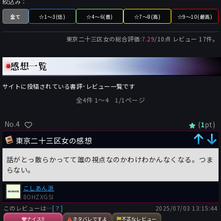
絞込み：
全て
☆1～3(低)
☆4～6(普)
☆7～8(高)
☆9～10(最高)
東京二十三区女
の総合評価:
7.29
/
10
点 レビュー
17
件。
感想一覧
サイトに投稿されている書評･レビュー一覧です
全4件 1〜4 1/1ページ
No.4
(
pt)
1
東京二十三区女の感想
話がとっ散らかってて誰の視点なのかわけわかんなくなる。つま
らない。
こしあん派
8OHZXGSI
このレビューは…
[？]
2025/07/03 13:15:44
ナイス!!
ネタバレですよ
不正なレビュー