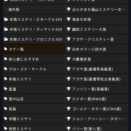
海外版
ばらのまち福山ミステリー文学新
本格ミステリ・エターナル300
黄金の本格
本格ミステリ・ディケイド300
翻訳ミステリー大賞
本格ミステリ・クロニクル300
アガサ・クリスティー賞
タグ一覧
日本ホラー小説大賞
初心者におすすめ
大藪春彦賞
クローズド・サークル
アガサ賞(最優秀長篇賞)
本格ミステリ
アガサ賞(最優秀処女長篇賞)
密室
アンソニー賞(長編賞)
雪の山荘
エドガー賞(MWA賞)
孤島
ゴールド・ダガー賞(CWA賞)
学園ミステリ
ジョン・クリーシー・ダガー賞(CW
倒叙ミステリ
バリー賞(新人賞)