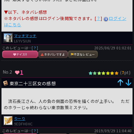
▼以下、ネタバレ感想
※ネタバレの感想はログイン後閲覧できます。[
？
]
ログイン
はこちら
マッチマッチ
L6YVSIUN
このレビューは…
[？]
2025/06/29 01:02:01
ナイス!!
ネタバレですよ
不正なレビュー
1
No.2
(
pt)
7
東京二十三区女の感想
流石長江さん、人の負の側面の恐怖を描くのが上手い。 ただ
のホラーじゃ終わらない東京散策ミステリ。
りーり
9EDFH0HC
このレビューは…
[？]
2019/09/29 11:04:40