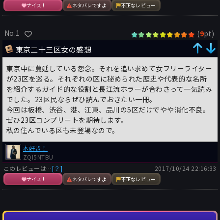
ナイス!!
ネタバレですよ
不正なレビュー
No.1
(
pt)
9
東京二十三区女の感想
東京中に蔓延している怨念。それを追い求めて女フリーライター
が23区を巡る。それぞれの区に秘められた歴史や代表的な名所
を紹介するガイド的な役割と長江流ホラーが合わさって一気読み
でした。23区民ならぜひ読んでおきたい一冊。
今回は板橋、渋谷、港、江東、品川の5区だけでやや消化不良。
ぜひ23区コンプリートを期待します。
私の住んでいる区も未登場なので。
本好き！
ZQI5NTBU
このレビューは…
[？]
2017/10/24 22:16:33
ナイス!!
ネタバレですよ
不正なレビュー