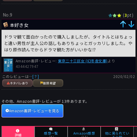
No.9
(
pt)
3
本好き女
ドラマ観て面白かったので購入しましたが、タイトルとはちょっ
と違い男性が主人公の話しもありちょっとガッカリしました。や
はり原作読んでからドラマ観た方がいいかな⁉️
Amazon書評･レビュー:
東京二十三区女 (幻冬舎文庫)
より
4344427947
このレビューは…
[？]
2020/02/02
ネタバレあり
削除希望
その他、Amazon書評･レビューが
13
件あります。
Amazon書評･レビューを見る
感想一覧
Amazon感想
他に見られてい
詳細
(4)
(13)
る小説