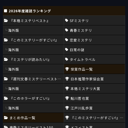
2026年度雑誌ランキング
『本格ミステリベスト』
SFミステリ
海外版
青春ミステリ
『このミステリーがすごい!』
恋愛ミステリ
海外版
日常の謎
『ミステリが読みたい!』
タイムトラベル
海外版
受賞作品一覧
『週刊文春ミステリーベスト10』
日本推理作家協会賞
海外版
本格ミステリ大賞
『このホラーがすごい!』
鮎川哲也賞
海外版
江戸川乱歩賞
まとめ作品一覧
『このミステリーがすごい!』大賞
東西ミステリーベスト100
メフィスト賞