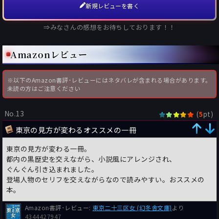
新規レビューを書く
⇒みなさんの感想をお待ちしております！！
Amazonレビュー
※以下のAmazon書評･レビューにはネタバレが含まれる場合があります。
未読の方はご注意ください
No.13
(
pt)
5
東京の見方が変わるオススメの一冊
東京の見方が変わる一冊。
都内の黒歴史を交えながら、小説風にアレンジされ、
ぐんぐん引き込まれました。
登場人物のセリフを交えながらなので読みやすい。おススメの
本。
Amazon書評･レビュー:
東京二十三区女 (幻冬舎文庫)
より
4344427947