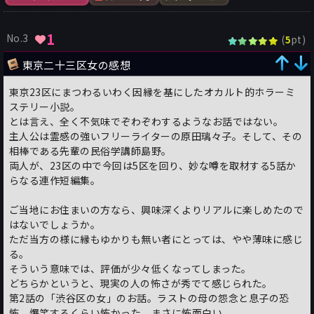
1
No.3
(
pt)
5
東京二十三区女の感想
東京23区にまつわるいわく因縁を基にしたオカルト的ホラーミ
ステリー小説。
とは言え、全く不気味でぞわぞわするようなお話ではない。
主人公は霊感の強いフリーライターの原田璃々子。そして、その
相棒である先輩の民俗学講師島野。
両人が、23区の中で今回は5区を回り、妙な噂を取材する5話か
らなる連作短編集。
ご当地にお住まいの方なら、興味深くよりリアルに楽しめたので
はないでしょうか。
ただ当方の様に縁もゆかりも無い者にとっては、やや薄味に感じ
る。
そういう意味では、評価が少々低くなってしまった。
どちらかというと、現実の人の怖さが秀でて感じられた。
第2話の「渋谷区の女」のお話。ラストの母の怨念と息子の恐
怖。爆笑するくらい怖かった。まさに怖面白い。