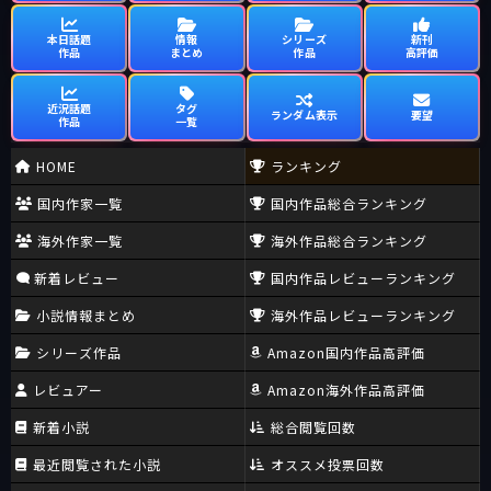
本日話題
情報
シリーズ
新刊
作品
まとめ
作品
高評価
近況話題
タグ
ランダム表示
要望
作品
一覧
HOME
ランキング
国内作家一覧
国内作品総合ランキング
海外作家一覧
海外作品総合ランキング
新着レビュー
国内作品レビューランキング
小説情報まとめ
海外作品レビューランキング
シリーズ作品
Amazon国内作品高評価
レビュアー
Amazon海外作品高評価
新着小説
総合閲覧回数
最近閲覧された小説
オススメ投票回数