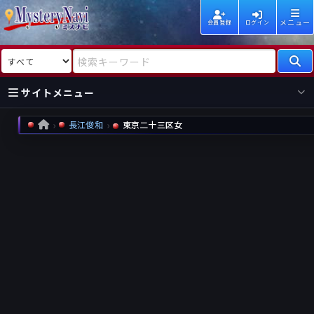
メニュー
会員登録
ログイン
検索対象
検索キーワード
サイトメニュー
長江俊和
東京二十三区女
HOME
国内
海外
新着
新刊
作家
作家
レビュー
情報
国内
海外
受賞
新刊
ランキング
ランキング
作品
文庫
本日話題
情報
シリーズ
新刊
作品
まとめ
作品
高評価
近況話題
タグ
ランダム表示
要望
作品
一覧