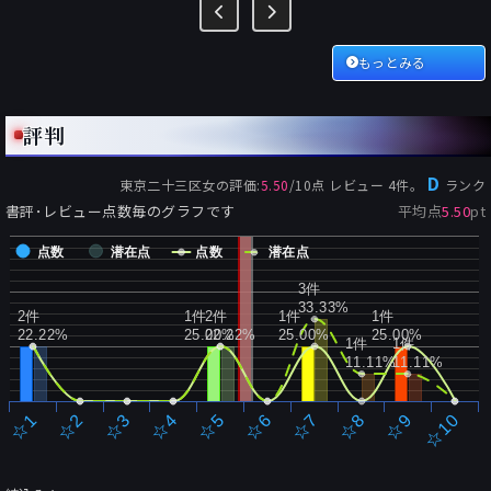
もっとみる
評判
D
東京二十三区女
の評価:
5.50
/
10
点 レビュー
4
件。
ランク
書評･レビュー点数毎のグラフです
平均点
5.50
pt
点数
潜在点
点数
潜在点
3件
33.33%
2件
1件
2件
1件
1件
22.22%
25.00%
22.22%
25.00%
25.00%
1件
1件
11.11%
11.11%
☆2
☆7
☆3
☆8
☆4
☆9
☆5
☆10
☆1
☆6