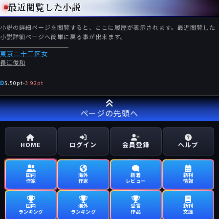
最近閲覧した小説
小説の詳細ページを閲覧すると、ここに履歴が表示されます。最近閲覧した
小説詳細ページへ簡単に戻る事が出来ます。
東京二十三区女
長江俊和
D
5.50pt
-
3.92pt
ページの先頭へ
HOME
ログイン
会員登録
ヘルプ
国内
海外
新着
新刊
作家
作家
レビュー
情報
国内
海外
受賞
新刊
ランキング
ランキング
作品
文庫