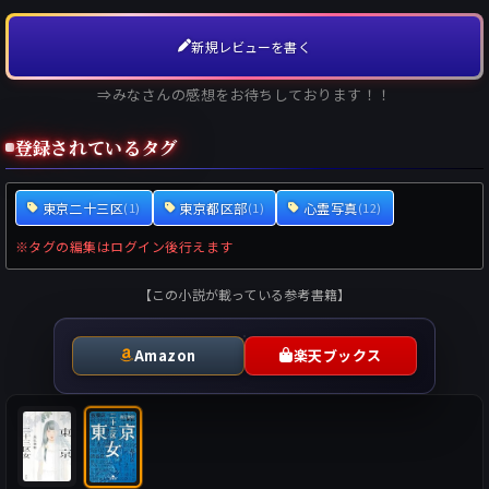
新規レビューを書く
⇒みなさんの感想をお待ちしております！！
登録されているタグ
東京二十三区
東京都区部
心霊写真
(1)
(1)
(12)
※タグの編集はログイン後行えます
【この小説が載っている参考書籍】
Amazon
楽天ブックス