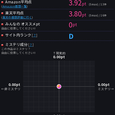
3.92
Amazon平均点
pt
(5max) / 13件
(
Amazon感想一覧
)
3.80
楽天平均点
pt
(5max) / 16件
(
楽天の感想評価に行く
)
0
みんなの オススメpt
pt
自由に投票してください!!
D
サイト内ランク
[
？
]
ミステリ成分
[
？
]
この作品はミステリ？
自由に投票してください!!
↑現実的
0.00
pt
0.00
pt
0.00
pt
←非ミステリ
ミステリ→