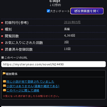
0.00
pt
↓幻想的
投票画面を開く
大きいチャート
初版刊行(参考)
2016年09月
種別
長編
閲覧回数
4,368回
お気に入りにされた回数
2
回
読書済み登録回数
13
回
■
このページのURL
報告関係
同じ小説が他で登録されていました
小説ではありません(漫画や雑誌である)
このページに関して連絡
※気になった点がありましたらお知らせください。