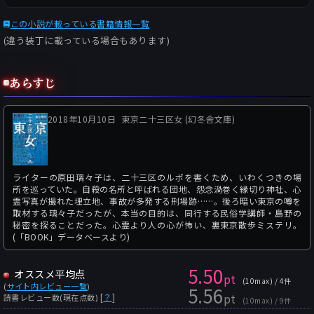
この小説が載っている書籍情報一覧
(違う装丁に載っている場合もあります)
あらすじ
2018年10月10日
東京二十三区女 (幻冬舎文庫)
ライターの原田璃々子は、二十三区のルポを書くため、いわくつきの場
所を巡っていた。自殺の名所と呼ばれる団地、怨念渦巻く縁切り神社、心
霊写真が撮れた埋立地、事故が多発する刑場跡……。後ろ暗い東京の噂を
取材する璃々子だったが、本当の目的は、同行する民俗学講師・島野の
秘密を探ることだった。心霊より人の心が怖い、裏東京散歩ミステリ。
(「BOOK」データベースより)
5.50
オススメ平均点
pt
(10max) / 4件
(
サイト内レビュー一覧
)
5.56
pt
[
？
]
読書レビュー数(現在点数)
(10max) / 9件