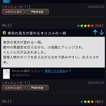
このレビューは…
[？]
2024/05/22
ネタバレあり
削除希望
No.12
(
pt)
5
東京の見方が変わるオススメの一冊
東京の見方が変わる一冊。
都内の黒歴史を交えながら、小説風にアレンジされ、
ぐんぐん引き込まれました。
登場人物のセリフを交えながらなので読みやすい。おススメの
本。
Amazon書評･レビュー:
東京二十三区女
より
4344029933
このレビューは…
[？]
2024/05/22
ネタバレあり
削除希望
No.11
(
pt)
4