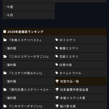
今週
今月
2026年度雑誌ランキング
『本格ミステリベスト』
SFミステリ
海外版
青春ミステリ
『このミステリーがすごい!』
恋愛ミステリ
海外版
日常の謎
『ミステリが読みたい!』
タイムトラベル
海外版
受賞作品一覧
『週刊文春ミステリーベスト10』
日本推理作家協会賞
海外版
本格ミステリ大賞
『このホラーがすごい!』
鮎川哲也賞