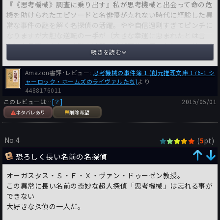
『《思考機械》調査に乗り出す』私が思考機械と出会って命の危
機を助けられたエピソードと名俳優が売れない時代に経験した異
常な事件の謎を解く名探偵の活躍。やや自信過剰すぎてピンチに
なりますが大胆な逆転の一手が（大きな幸運に恵まれたとは言
え）お見事ですね。『謎の凶器』娘が死体で見つかりマロリー部
続きを読む
長刑事は当初自殺事件と判断するが死因が判然とせず、続いて更
に同様の男の死体が発見される。奇抜な殺人方法の解明は科学者
Amazon書評･レビュー:
思考機械の事件簿 1 (創元推理文庫 176-1 シ
探偵の十八番ですね。『焔をあげる幽霊』幽霊屋敷の取材に赴い
ャーロック・ホームズのライヴァルたち)
より
た記者ハッチが信じざるを得ない恐怖を実際に体験して思考機械
4488176011
に相談する。論理的でない部分が一つだけあって惜しいですが、
このレビューは…
[？]
2015/05/01
でも飛び切りの奇妙さの魅力的な謎には心を奪われますね。『情
ネタバレあり
削除希望
報漏れ』金融資本家が情報漏れによると思われる損失を何度も経
験し、その具体的な手口がさっぱり掴めず思考機械に相談を持ち
かける。まさに知能犯と呼ぶにふさわしい非常に巧妙な手口に感
No.4
(
pt)
5
心し脱帽しますね。『余分の指』健康な指を一本切断して欲しい
恐ろしく長い名前の名探偵
という女の異常な依頼を医師は断るが、やがて女は強引な手段に
出て望みを達成してしまう。目的を達成する為なら指の一本ぐら
オーガスタス・Ｓ・Ｆ・Ｘ・ヴァン・ドゥーゼン教授。
いと考える女は大した根性だと思いますが、でも当然の発覚する
この異常に長い名前の奇妙な超人探偵「思考機械」は忘れる事が
危険性の点に気づかないのは浅墓過ぎますね。『ルーベンス盗難
できない
事件』絵画の収集家が５万ドルを投じて購入した自慢のルーベン
大好きな探偵の一人だ。
スの名画が何者かにまんまと盗まれたその大胆な手口とは？犯人