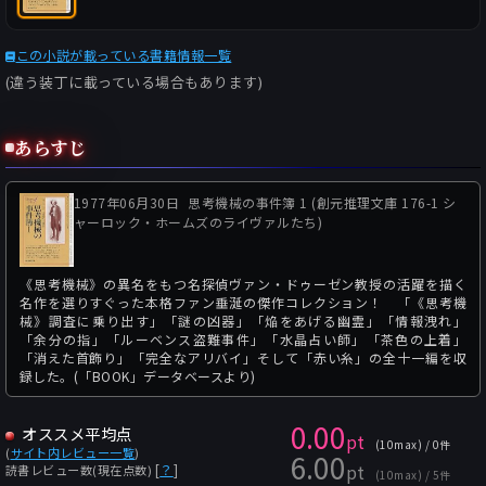
この小説が載っている書籍情報一覧
(違う装丁に載っている場合もあります)
あらすじ
1977年06月30日
思考機械の事件簿 1 (創元推理文庫 176-1 シ
ャーロック・ホームズのライヴァルたち)
《思考機械》の異名をもつ名探偵ヴァン・ドゥーゼン教授の活躍を描く
名作を選りすぐった本格ファン垂涎の傑作コレクション！ 「《思考機
械》調査に乗り出す」「謎の凶器」「焔をあげる幽霊」「情報洩れ」
「余分の指」「ルーベンス盗難事件」「水晶占い師」「茶色の上着」
「消えた首飾り」「完全なアリバイ」そして「赤い糸」の全十一編を収
録した。(「BOOK」データベースより)
0.00
オススメ平均点
pt
(10max) / 0件
(
サイト内レビュー一覧
)
6.00
pt
[
？
]
読書レビュー数(現在点数)
(10max) / 5件