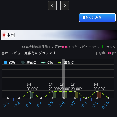
もっとみる
評判
C
思考機械の事件簿Ⅰ
の評価:
0.00
/
10
点 レビュー
0
件。
ランク
書評･レビュー点数毎のグラフです
平均点
0.00
pt
点数
潜在点
点数
潜在点
1件
1件
1件
1件
1件
20.00%
20.00%
20.00%
20.00%
20.00%
☆2
☆7
☆3
☆8
☆4
☆9
☆5
☆10
☆1
☆6