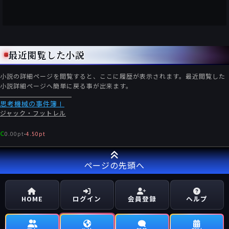
最近閲覧した小説
小説の詳細ページを閲覧すると、ここに履歴が表示されます。最近閲覧した
小説詳細ページへ簡単に戻る事が出来ます。
思考機械の事件簿Ⅰ
ジャック・フットレル
C
0.00pt
-
4.50pt
ページの先頭へ
HOME
ログイン
会員登録
ヘルプ