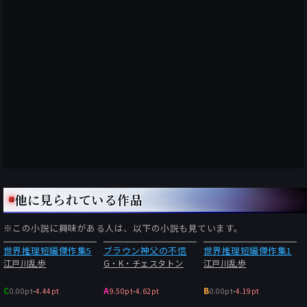
他に見られている作品
※この小説に興味がある人は、以下の小説も見ています。
世界推理短編傑作集5
ブラウン神父の不信
世界推理短編傑作集1
江戸川乱歩
G・K・チェスタトン
江戸川乱歩
C
A
B
0.00pt
-
4.44pt
9.50pt
-
4.62pt
0.00pt
-
4.19pt