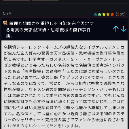
No.5
(
pt)
5
論理と想像力を重視し不可能を完全否定す
る驚異の天才型探偵・思考機械の傑作事件
簿。
名探偵シャーロック・ホームズの超強力なライヴァルでアメリカ
が生んだ玄人好みの驚異の天才型探偵・思考機械の傑作事件簿の
第１巻です。科学者オーガスタス・Ｓ・Ｆ・Ｘ・ヴァン・ドゥー
ゼン教授という長ったらしい名前を持つ名探偵に著者がインパク
トのある「思考機械」の通称を与えたのは誠に素晴らしい閃きだ
ったと思いますね。彼の口癖「２プラス２は４である。ときたま
そうなるのではなくて、常にだ」からは相当に堅物で高慢ちきな
性格が窺え、ワトスン役の新聞記者ハッチンソン・ハッチもしば
しば馬鹿にされたりして本当にお気の毒なのですが、でもどんな
に難解な謎でも必ずや解決に導くと言う半端でない頼もしさは何
物にも代え難い貴重な資質でもう唯々心底から尊敬してしまいま
すね。名探偵としては些か恐れ多い近寄り難さはある物のミステ
リーのクォリティーと完成度の高さでファンから永遠に愛される
かけがえのないシリーズだと思いますね。