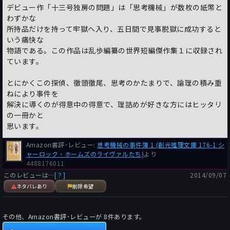
の見当はすぐにつきますが方法が解ってみるとあまりの単純さに
デビュー作「十三号独房の問題」は「思考機械」が数枚の紙幣と
茫然自失状態になりますね。『水晶占い師』インド人の水晶占い
わずかな
師に水晶玉に映った未来の自分が殺されて死ぬ瞬間を見せられた
所持品だけを持って牢獄へ入り、五日間で見事脱獄に成功すると
男が絶望し思考機械に助けを求める。冷静に考えれば絶対にあり
いう痛快な
得ないと理解できるのですが神秘や霊現象を全否定できない人間
物語である。この作品は乱歩編纂の世界短編傑作集１に収録され
心理につけ込む卑劣な犯人に幻惑される被害者の気持ちがよくわ
ています。
かりますね。『茶色の上着』金庫破り専門の怪盗が銀行から大金
を奪い取るが犯行後警察から目をつけられ逮捕される。しかし強
とにかくこの探偵、徹頭徹尾、思考のかたまりで、論理の積み重
情な男は金の隠し場所だけは白状せず思考機械の出番となる。男
ねにより事件を
が妻にさり気なく如何にして手掛りを伝えたのかを推理する心理
解決に導くのが得意中の得意で、理詰めが好きな方にはヒッタリ
の探り合いと駆け引きが面白いですね。『消えた首飾り』イギリ
の一冊かと
スでかねてから疑惑の貴金属専門の窃盗犯がアメリカへ渡るとい
思います。
う情報を得たコンウェイ主任警部は最近起きた首飾りの盗難事件
が彼の仕業だと確信して後を追うのだが・・・・。思考機械の想
Amazon書評･レビュー:
思考機械の事件簿 1 (創元推理文庫 176-1 シ
像力の冴えに感服し奇抜でトリッキーな輸送手段には脱帽しまし
ャーロック・ホームズのライヴァルたち)
より
たね。『完全なアリバイ』動機はあるが犯行時に歯科医で治療中
4488176011
だったという完全なアリバイを持つ男の隠された巧緻な企みに思
このレビューは…
[？]
2014/09/07
考機械が挑む。種を明かせば単純なトリックなのですが、大きな
ネタバレあり
削除希望
ヒントを出しながらも決して真相を悟らせない著者のテクニック
は天晴れその物ですね。『赤い糸』内側から鍵を掛けられた室内
でガス漏れが発生し青年が四度も命が危うい事態になる。続いて
その他、Amazon書評･レビューが
8
件あります。
起きた若い女のガス中毒死を思考機械は殺人だと断定し調査に乗