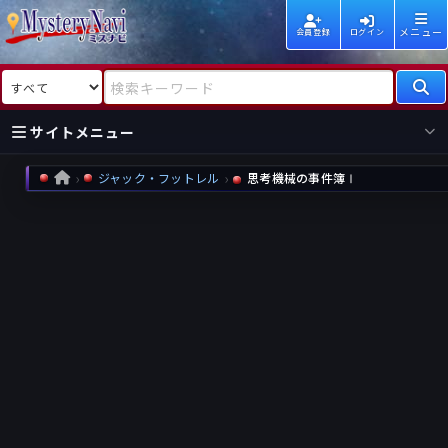
メニュー
会員登録
ログイン
検索対象
検索キーワード
サイトメニュー
ジャック・フットレル
思考機械の事件簿Ⅰ
HOME
国内
海外
新着
新刊
作家
作家
レビュー
情報
国内
海外
受賞
新刊
ランキング
ランキング
作品
文庫
本日話題
情報
シリーズ
新刊
作品
まとめ
作品
高評価
近況話題
タグ
ランダム表示
要望
作品
一覧