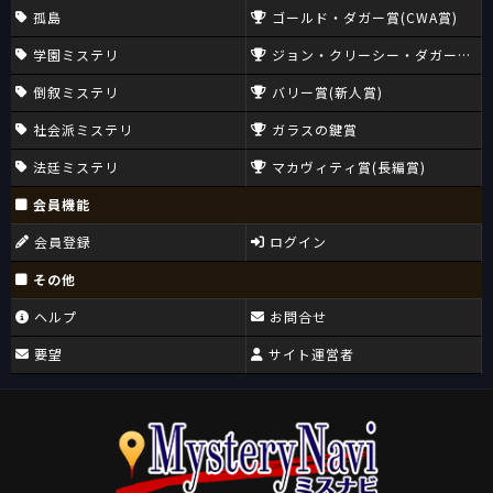
孤島
ゴールド・ダガー賞(CWA賞)
学園ミステリ
ジョン・クリーシー・ダガー賞(CW
倒叙ミステリ
バリー賞(新人賞)
社会派ミステリ
ガラスの鍵賞
法廷ミステリ
マカヴィティ賞(長編賞)
会員機能
会員登録
ログイン
その他
ヘルプ
お問合せ
要望
サイト運営者