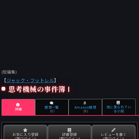
(短編集)
【
ジャック・フットレル
】
思考機械の事件簿Ⅰ
他に見られてい
感想一覧
Amazon感想
詳細
る小説
(0)
(8)
お気に入り登録
読書登録
レビューを書く
(要ログイン)
(要ログイン)
(要ログイン)