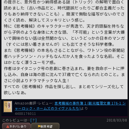
の提示と、意外性かつ納得感ある謎（トリック）の解明で面白く
読めました（古い作品だと、時代錯誤だったりご都合主義だった
りもあり納得できないことも）。簡潔で無駄な描写がないのでさ
くさく読め、解決してスッキリという感じ。
特に《思考機械》のキャラクターが秀逸で、天才的頭脳を持ちな
がら子供のような身体に大きな頭、「不可能」という言葉が大嫌
いで興味のない話は全然聞かない、というどっかの日本のマンガ
（すぐには思い着きませんが）にも出てきそうな科学者像。
また《思考機械》の本名もさることながら、ワトソン役の新聞記
者ハッチンソン・ハッチもなんだか人を食ったような名前。そこ
はかとなく漂うユーモア感。
作者はタイタニック号の悲劇に巻き込まれ、妻を救命ボートに押
し込み、自身は海の底に沈んで37歳で亡くなられたとのこと。ま
さに小説よりドラマチックな人生！
すべての《思考機械》作品を探し出し、まとめてシリーズ化して
欲しいなあ。
Amazon書評･レビュー:
思考機械の事件簿 1 (創元推理文庫 176-1 シ
ャーロック・ホームズのライヴァルたち)
より
4488176011
このレビューは…
[？]
2018/03/08
ネタバレあり
削除希望