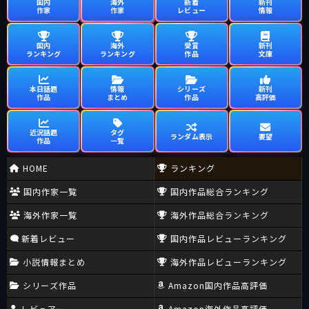
国内
海外
新着
新刊
作家
作家
レビュー
情報
国内
海外
受賞
新刊
ランキング
ランキング
作品
文庫
本日話題
情報
シリーズ
新刊
作品
まとめ
作品
高評価
近況話題
タグ
ランダム表示
要望
作品
一覧
HOME
ランキング
国内作家一覧
国内作品総合ランキング
海外作家一覧
海外作品総合ランキング
新着レビュー
国内作品レビューランキング
小説情報まとめ
海外作品レビューランキング
シリーズ作品
Amazon国内作品高評価
レビュアー
Amazon海外作品高評価