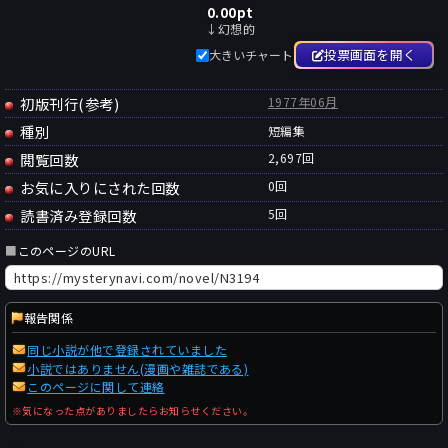
0.00
pt
↓幻想的
投票画面を開く
大きいチャート
初版刊行(参考)
1977年06月
種別
短編集
閲覧回数
2,697回
お気に入りにされた回数
0
回
読書済み登録回数
5
回
■
このページのURL
報告関係
同じ小説が他で登録されていました
小説ではありません(漫画や雑誌である)
このページに関して連絡
※気になった点がありましたらお知らせください。