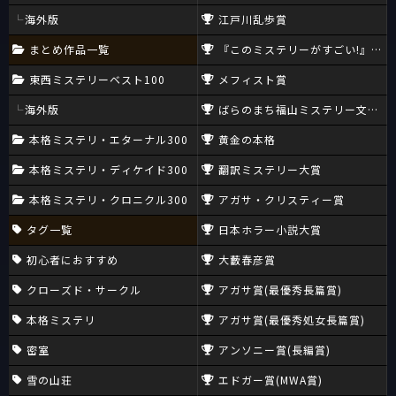
海外版
江戸川乱歩賞
まとめ作品一覧
『このミステリーがすごい!』大賞
東西ミステリーベスト100
メフィスト賞
海外版
ばらのまち福山ミステリー文学新
本格ミステリ・エターナル300
黄金の本格
本格ミステリ・ディケイド300
翻訳ミステリー大賞
本格ミステリ・クロニクル300
アガサ・クリスティー賞
タグ一覧
日本ホラー小説大賞
初心者におすすめ
大藪春彦賞
クローズド・サークル
アガサ賞(最優秀長篇賞)
本格ミステリ
アガサ賞(最優秀処女長篇賞)
密室
アンソニー賞(長編賞)
雪の山荘
エドガー賞(MWA賞)