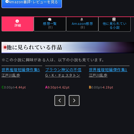
Amazon書評･レビューを見る
り出す。科学的な専門知識を活かした著者の考える殺人トリック
の豊富さには毎回驚かされ空恐ろしい気持ちになりますね。短編
ですので登場人物は少なく限られますが、どんでん返しで意外な
真犯人を暴き出す趣向もあって最後まで楽しめますね。
感想一覧
Amazon感想
他に見られてい
詳細
(0)
(8)
る小説
他に見られている作品
※この小説に興味がある人は、以下の小説も見ています。
世界推理短編傑作集5
ブラウン神父の不信
世界推理短編傑作集1
江戸川乱歩
G・K・チェスタトン
江戸川乱歩
C
A
B
0.00pt
-
4.44pt
9.50pt
-
4.62pt
0.00pt
-
4.19pt