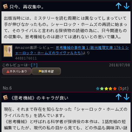
只今、再収集中。
出版当時には、ミステリーを読む周期とは異なってしまっていて
手が伸びなかったもの。シャーロック・ホームズの再読に始まっ
て、そのライバルと言われる探偵物の読破の為に、只今関連もの
の収集中。思考機械ものは避けては通れないとの思いで購入。
Amazon書評･レビュー:
思考機械の事件簿 1 (創元推理文庫 176-1 シ
ャーロック・ホームズのライヴァルたち)
より
4488176011
このレビューは…
[？]
2018/07/08
ネタバレあり
削除希望
No.6
(
pt)
5
《思考機械》のキャラが良い
現在、それまで存在を知らなかった「シャーロック・ホームズの
ライバルたち」を読んでいます。
《思考機械》と呼ばれる科学者が探偵役の本作は、1話完結の短
編集でしたが、現代の私の目から見ても、どの作品も興味深い謎