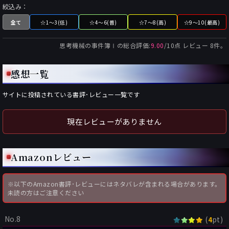
絞込み：
全て
☆1～3(低)
☆4～6(普)
☆7～8(高)
☆9～10(最高)
思考機械の事件簿Ⅰ
の総合評価:
9.00
/
10
点 レビュー
8
件。
感想一覧
サイトに投稿されている書評･レビュー一覧です
現在レビューがありません
Amazonレビュー
※以下のAmazon書評･レビューにはネタバレが含まれる場合があります。
未読の方はご注意ください
No.8
(
pt)
4