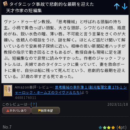
タイタニック事故で悲劇的な最期を迎えた
天才作家の短編集
ヴァン・ドゥーゼン教授。「思考機械」と呼ばれる頭脳の持ち
主。小柄で黄色っぽい頭髪、大きな頭部、シワだらけの顔、瓶底
めがね、鋭い水色の瞳、薄い唇。不可能と言う言葉をきくのが大
嫌い。依頼人の相談をうけ、謎を解く。ほとんど話だけ聞いて解
いているので安楽椅子探偵に近い。相棒の若い新聞記者ハッチが
教授の指示で動き回るときもあるが、教授自身も現場に足を運
ぶ。短編集なので非常に読みやすかった。作者のジャック・フッ
トレルは、夫婦であのタイタニックに乗っていて、妻を救命ボー
トに乗せ、自分は船に残って死んだという、悲劇的な最期を迎え
ている。37歳の早すぎる死であった。
Amazon書評･レビュー:
思考機械の事件簿 1 (創元推理文庫 176-1 シ
ャーロック・ホームズのライヴァルたち)
より
4488176011
このレビューは…
[？]
2023/11/18
ネタバレあり
削除希望
No.7
(
pt)
4