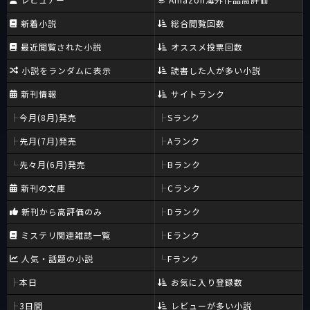
新着小説
総合閲覧回数
最近閲覧された小説
オススメ投票回数
小説をランダムに表示
読書した人が多い小説
新刊情報
サイトランク
今月(8月)発売
Sランク
先月(7月)発売
Aランク
先々月(6月)発売
Bランク
新刊の文庫
Cランク
新刊から高評価のみ
Dランク
ミステリ関連雑誌一覧
Eランク
人気・話題の小説
Fランク
本日
お気に入り登録数
3日間
レビューが多い小説