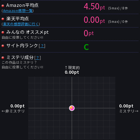
4.50
Amazon平均点
pt
(5max) / 8件
(
Amazon感想一覧
)
0.00
楽天平均点
pt
(5max) / 0件
(
楽天の感想評価に行く
)
0
みんなの オススメpt
pt
自由に投票してください!!
C
サイト内ランク
[
？
]
ミステリ成分
[
？
]
この作品はミステリ？
自由に投票してください!!
↑現実的
0.00
pt
0.00
pt
0.00
pt
←非ミステリ
ミステリ→