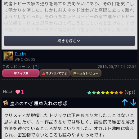
約者トビーの家の通りを隔てた真向かいにあり、その目を気にし
て明かりを消した。しかし前夫ネッドはわざと窓際に立って離れ
ようとしなかった。そのうちネッドはトビーの家で誰かがトビー
の父親モーリスの部屋から出て行こうとしていると告げる。イヴ
が覗くとなんとモーリスが殺されているように見えた。驚いたイ
ヴはネッドと共にモーリス宅へ行こうとするが、色んなごたごた
続きを読む
に巻込まれるうちに、イヴ自身が加害者の如き、状況を呈してい
く。
Tetchy
WHOKS60S
本書は『死者はよみがえる』で見られた巻込まれ型が非常に上手
このレビューは…
[？]
2016/05/24 11:22:56
く事件に溶け込みあっており、それが主人公イヴをどんどん窮地
ナイス!!
ネタバレですよ
不正なレビュー
に陥れていく。思わぬアクシデントでネッドの鼻血が付くことで
血痕が出来ることを皮切りに、どんどん運命の歯車がイヴにとっ
て最悪の方向に転がり、殺害者の容疑がどんどん濃くなっていく
1
No.3
(
pt)
8
ところは見事なストーリー展開だ。
さらに本作では人間の思い込みを巧みに利用することで、ありえ
皇帝のかぎ煙草入れの感想
ないと思われた犯人が実に説得力を持って納得させられる。しか
もそれが作者のご都合主義ではなく人間って確かにこんな間違い
クリスティが脱帽したトリックは正直あまり大したことはないと
をするよなと納得させられる類いのものであるから、アンフェア
思いましたが、カー作品のなかでは珍しく、論理的で緻密な解決
感が全くない。逆に同じ過ちを読者も思い知らされることだろ
方法を述べているところが気にいりました。オカルト趣味は抑え
う。『連続殺人事件』の時にも書いたが、登場人物を一つの駒と
られ、密室物でないところも読みやすかったです。