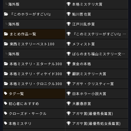
海外版
本格ミステリ大賞
『このホラーがすごい!』
鮎川哲也賞
海外版
江戸川乱歩賞
まとめ作品一覧
『このミステリーがすごい!』大賞
東西ミステリーベスト100
メフィスト賞
海外版
ばらのまち福山ミステリー文学新
本格ミステリ・エターナル300
黄金の本格
本格ミステリ・ディケイド300
翻訳ミステリー大賞
本格ミステリ・クロニクル300
アガサ・クリスティー賞
タグ一覧
日本ホラー小説大賞
初心者におすすめ
大藪春彦賞
クローズド・サークル
アガサ賞(最優秀長篇賞)
本格ミステリ
アガサ賞(最優秀処女長篇賞)