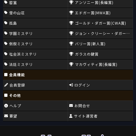
密室
アンソニー賞(長編賞)
雪の山荘
エドガー賞(MWA賞)
孤島
ゴールド・ダガー賞(CWA賞)
学園ミステリ
ジョン・クリーシー・ダガー賞(CW
倒叙ミステリ
バリー賞(新人賞)
社会派ミステリ
ガラスの鍵賞
法廷ミステリ
マカヴィティ賞(長編賞)
会員機能
会員登録
ログイン
その他
ヘルプ
お問合せ
要望
サイト運営者