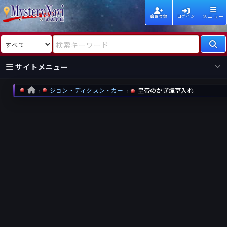
メニュー
会員登録
ログイン
検索対象
検索キーワード
サイトメニュー
ジョン・ディクスン・カー
皇帝のかぎ煙草入れ
HOME
国内
海外
新着
新刊
作家
作家
レビュー
情報
国内
海外
受賞
新刊
ランキング
ランキング
作品
文庫
本日話題
情報
シリーズ
新刊
作品
まとめ
作品
高評価
近況話題
タグ
ランダム表示
要望
作品
一覧