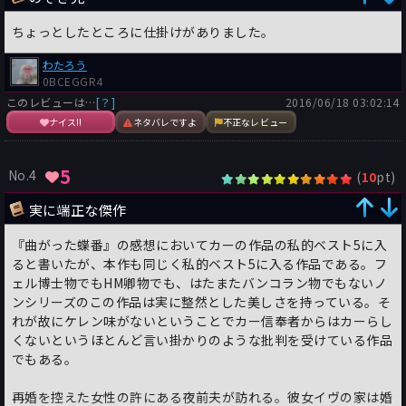
ちょっとしたところに仕掛けがありました。
わたろう
0BCEGGR4
このレビューは…
[？]
2016/06/18 03:02:14
ナイス!!
ネタバレですよ
不正なレビュー
5
No.4
(
pt)
10
実に端正な傑作
『曲がった蝶番』の感想においてカーの作品の私的ベスト5に入
ると書いたが、本作も同じく私的ベスト5に入る作品である。フ
ェル博士物でもHM卿物でも、はたまたバンコラン物でもないノ
ンシリーズのこの作品は実に整然とした美しさを持っている。そ
れが故にケレン味がないということでカー信奉者からはカーらし
くないというほとんど言い掛かりのような批判を受けている作品
でもある。
再婚を控えた女性の許にある夜前夫が訪れる。彼女イヴの家は婚