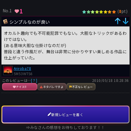
1
No.1
(
pt)
8
シンプルなのが良い
オカルト趣向でも不可能犯罪でもない。大胆なトリックがあるわ
けではない。
(ある意味大胆な仕掛けなのだが)
普段と違う作風だが、舞台は非常に分かりやすい楽しめる作品に
仕上がっていた。
Ariroba78
5M53WTS6
このレビューは…
[？]
2010/05/18 18:28:36
ナイス!!
ネタバレですよ
不正なレビュー
新規レビューを書く
⇒みなさんの感想をお待ちしております！！