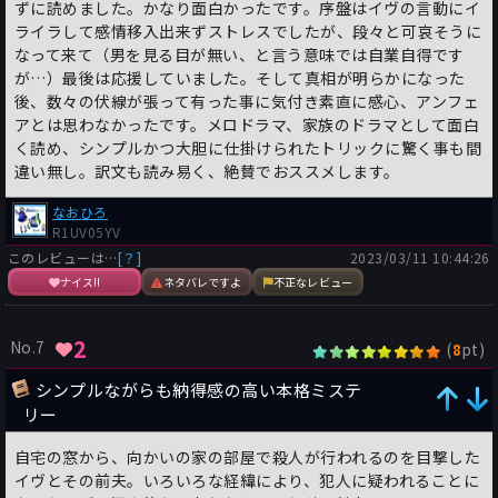
ずに読めました。かなり面白かったです。序盤はイヴの言動にイ
ライラして感情移入出来ずストレスでしたが、段々と可哀そうに
なって来て（男を見る目が無い、と言う意味では自業自得です
が…）最後は応援していました。そして真相が明らかになった
後、数々の伏線が張って有った事に気付き素直に感心、アンフェ
アとは思わなかったです。メロドラマ、家族のドラマとして面白
く読め、シンプルかつ大胆に仕掛けられたトリックに驚く事も間
違い無し。訳文も読み易く、絶賛でおススメします。
なおひろ
R1UV05YV
このレビューは…
[？]
2023/03/11 10:44:26
ナイス!!
ネタバレですよ
不正なレビュー
2
No.7
(
pt)
8
シンプルながらも納得感の高い本格ミステ
リー
自宅の窓から、向かいの家の部屋で殺人が行われるのを目撃した
イヴとその前夫。いろいろな経緯により、犯人に疑われることに