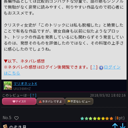
長編作品としては比較的コンパクトな分量で、話の筋もシンプル
で無駄がなく非常に読みやすく、判りやすい作品なので初心者に
もおススメです。
クリスティ女史が「このトリックには私も脱帽した」と絶賛した
ことで有名な作品ですが、彼女自身も以前に似たようなプロッ
ト、トリックの作品を発表しているにも関わらずそう発言してい
るのは、発想そのものを評価したのではなく、その料理の上手さ
に感心したのでしょうね。
▼以下、ネタバレ感想
※ネタバレの感想はログイン後閲覧できます。[
？
]
ログイン
はこちら
マリオネットK
UIU36MHZ
このレビューは…
[？]
2018/05/02 18:02:16
ナイス!!
ネタバレですよ
不正なレビュー
No.5
(
pt)
8
のぞき見