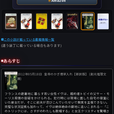
Amazon
この小説が載っている書籍情報一覧
(違う装丁に載っている場合もあります)
あらすじ
2012年05月18日
皇帝のかぎ煙草入れ【新訳版】 (創元推理文
庫)
フランスの避暑地に暮らす若い女性イヴは、婚約者トビイの父サー・モ
ーリス殺害の容疑をかけられる。犯行時には現場に面した自宅の寝室に
いた彼女だが、そこに前夫が忍びこんでいたせいで無実を主張できない。
完璧な状況証拠も加わって、イヴは絶体絶命の窮地に追いこまれる―「こ
のトリックには、さすがのわたしも脱帽する」と女王クリスティを驚嘆さ