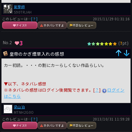
見ず、意思を持った人間として扱うカーの長所がいかんなく発揮
氣學師
された紛れもない傑作である。
S90TRJAH
そして本書にはミスディレクションが数多く盛り込まれているこ
このレビューは…
[？]
2015/11/29 01:31:16
とも見逃してはならない。最も大きなミスディレクションはここ
に記すことは出来ない。なぜならこれは真相に大いに関わってく
ナイス!!
ネタバレですよ
不正なレビュー
るからだ。敢えて云うならば全編に散りばめられた｢会話｣そのも
のがミスディレクションになっている。そしてそれが絶妙に読者
3
No.2
(
pt)
7
にある錯覚を引き起こさせているのだ。
皇帝のかぎ煙草入れの感想
しかし実はよく見落としがちなのだが、実は最も巧妙なミスディ
レクションは本書の題名であろう。この題名こそが読者に抗えな
カー初読。・・・の割にカーらしくない作品らしい。
い先入観を与え、サプライズに大きく寄与している。いやあ、こ
こまで来ると単なるミステリ作家の枠を超え、策士とまで云いた
くなるほどだ（もちろんいい意味で）。あまりカーの作品を読ん
▼以下、ネタバレ感想
で好感触を得られず、読むのを止めてしまった読者に、カーの最
※ネタバレの感想はログイン後閲覧できます。[
？
]
ログイン
盛期とはこれほどまでにすごかったのだと教える意味でもぜひと
はこちら
も読んで欲しい作品だ。
梁山泊
MTNH2G0O
このレビューは…
[？]
2013/10/31 11:59:28
ナイス!!
ネタバレですよ
不正なレビュー