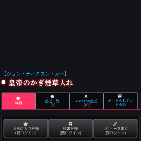
【
ジョン・ディクスン・カー
】
皇帝のかぎ煙草入れ
他に見られてい
感想一覧
Amazon感想
詳細
る小説
(8)
(69)
お気に入り登録
読書登録
レビューを書く
(要ログイン)
(要ログイン)
(要ログイン)