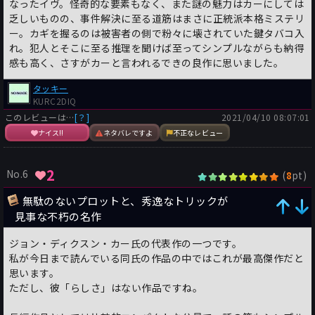
なったイヴ。怪奇的な要素もなく、また謎の魅力はカーにしては
乏しいものの、事件解決に至る道筋はまさに正統派本格ミステリ
ー。カギを握るのは被害者の側で粉々に壊されていた鍵タバコ入
れ。犯人とそこに至る推理を聞けば至ってシンプルながらも納得
感も高く、さすがカーと言われるできの良作に思いました。
タッキー
KURC2DIQ
このレビューは…
[？]
2021/04/10 08:07:01
ナイス!!
ネタバレですよ
不正なレビュー
2
No.6
(
pt)
8
無駄のないプロットと、秀逸なトリックが
見事な不朽の名作
ジョン・ディクスン・カー氏の代表作の一つです。
私が今日まで読んでいる同氏の作品の中ではこれが最高傑作だと
思います。
ただし、彼「らしさ」はない作品ですね。