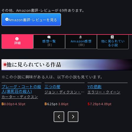
その他、Amazon書評･レビューが
69
件あります。
Amazon書評･レビューを見る
感想一覧
Amazon感想
他に見られてい
詳細
(8)
(69)
る小説
他に見られている作品
※この小説に興味がある人は、以下の小説も見ています。
プレーグ・コートの殺
三つの棺
Yの悲劇
人(黒死荘の殺人)
ジョン・ディクスン・カー
エラリー・クイーン
カーター・ディクスン
B
B
S
8.00pt
-
4.50pt
6.25pt
-
3.86pt
7.29pt
-
4.09pt