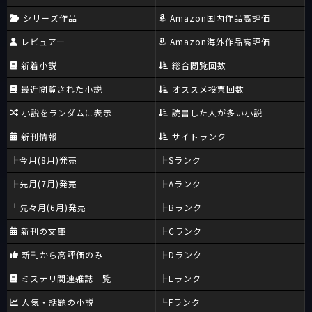
シリーズ作品
Amazon国内作品高評価
レビュアー
Amazon海外作品高評価
新着小説
総合閲覧回数
最近閲覧された小説
オススメ投票回数
小説をランダムに表示
読書した人が多い小説
新刊情報
サイトランク
今月(8月)発売
Sランク
先月(7月)発売
Aランク
先々月(6月)発売
Bランク
新刊の文庫
Cランク
新刊から高評価のみ
Dランク
ミステリ関連雑誌一覧
Eランク
人気・話題の小説
Fランク