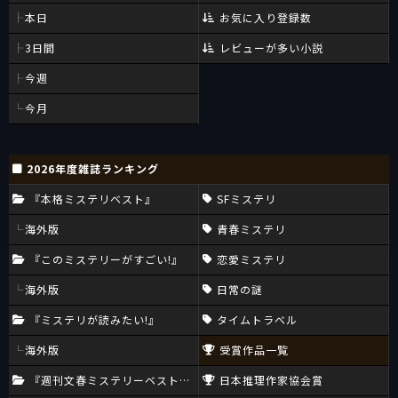
本日
お気に入り登録数
3日間
レビューが多い小説
今週
今月
2026年度雑誌ランキング
『本格ミステリベスト』
SFミステリ
海外版
青春ミステリ
『このミステリーがすごい!』
恋愛ミステリ
海外版
日常の謎
『ミステリが読みたい!』
タイムトラベル
海外版
受賞作品一覧
『週刊文春ミステリーベスト10』
日本推理作家協会賞