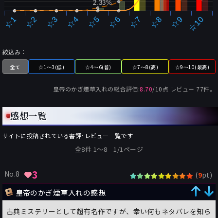
2.33%
☆2
☆7
☆3
☆8
☆4
☆9
☆5
☆10
☆1
☆6
絞込み：
全て
☆1～3(低)
☆4～6(普)
☆7～8(高)
☆9～10(最高)
皇帝のかぎ煙草入れ
の総合評価:
8.70
/
10
点 レビュー
77
件。
感想一覧
サイトに投稿されている書評･レビュー一覧です
全8件 1〜8 1/1ページ
3
No.8
(
pt)
9
皇帝のかぎ煙草入れの感想
古典ミステリーとして超有名作ですが、幸い何もネタバレを知ら