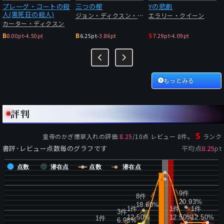
プレーグ・コートの殺
三つの棺
Yの悲劇
人(黒死荘の殺人)
ジョン・ディクスン・カー
エラリー・クイーン
カーター・ディクスン
B
B
S
8.00pt
-
4.50pt
6.25pt
-
3.86pt
7.29pt
-
4.09pt
もっとみる
評判
S
皇帝のかぎ煙草入れ
の評価:
8.25
/
10
点 レビュー
8
件。
ランク
書評･レビュー点数毎のグラフです
平均点
8.25
pt
点数
潜在点
点数
潜在点
9件
8件
20.93%
18.60%
1件
1件
1件
3件
12.50%
12.50%
12.50%
1件
6.98%