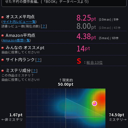
せた不朽の傑作長編。(「BOOK」データベースより)
8.25
オススメ平均点
pt
(10max) / 8件
(
サイト内レビュー一覧
)
8.00
pt
[
？
]
読書レビュー数(現在点数)
(10max) / 43件
4.38
Amazon平均点
pt
(5max) / 69件
(
Amazon感想一覧
)
14
みんなの オススメpt
pt
自由に投票してください!!
S
サイト内ランク
[
？
]
：
総合:13位
ミステリ成分
[
？
]
この作品はミステリ？
自由に投票してください!!
↑現実的
50.00
pt
1.67
pt
74.50
pt
←非ミステリ
ミステリ→