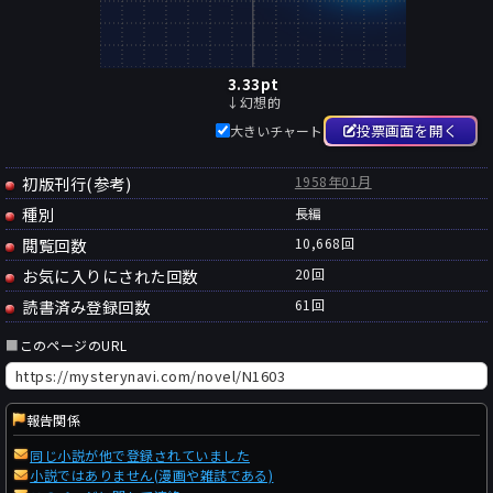
3.33
pt
↓幻想的
投票画面を開く
大きいチャート
初版刊行(参考)
1958年01月
種別
長編
閲覧回数
10,668回
お気に入りにされた回数
20
回
読書済み登録回数
61
回
■
このページのURL
報告関係
同じ小説が他で登録されていました
小説ではありません(漫画や雑誌である)