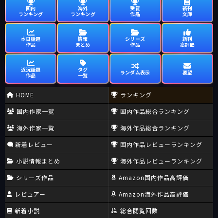
国内
海外
受賞
新刊
ランキング
ランキング
作品
文庫
本日話題
情報
シリーズ
新刊
作品
まとめ
作品
高評価
近況話題
タグ
ランダム表示
要望
作品
一覧
HOME
ランキング
国内作家一覧
国内作品総合ランキング
海外作家一覧
海外作品総合ランキング
新着レビュー
国内作品レビューランキング
小説情報まとめ
海外作品レビューランキング
シリーズ作品
Amazon国内作品高評価
レビュアー
Amazon海外作品高評価
新着小説
総合閲覧回数