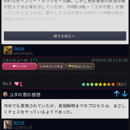
われらがヘンリー・メリヴェール卿。しかし死体発見の状況は彼
が犯人である事を示していたが、HM卿は唯一「ユダの窓」が開
いていたと云うのだ。果たしてユダの窓とは何か？HM卿は彼の
無罪を証明できるのだろうか？
まず、今回は物語の展開が非常に面白い。
続きを読む
冒頭の、非常にシンプルな密室殺人について、今までの事件現場
に名探偵が登場して、関係者の証言、周囲の状況から推理して犯
Tetchy
人を解き明かすのではなく、今回は既に容疑者は逮捕され、起訴
WHOKS60S
されている状況で、裁判で無罪であるのを証明するというスタイ
このレビューは…
[？]
2018/01/28 15:21:58
ルを取っている。しかも被告人側弁護人がHM卿というのが面白
ナイス!!
ネタバレですよ
不正なレビュー
いではないか！
そして各章の末尾で明らかになっていく新事実。単純に思えた事
件が裏では実に複雑に絡み合っていたのを1枚1枚薄衣を剥ぎ取る
1
No.6
(
pt)
8
かのごとく、読者の眼前に示していくストーリー展開は胸躍らさ
れながら読まされた。
ユダの窓の感想
その中でも特に印象的なのは10章以降からの展開だ。10章の最
作中でも表現されていたが、真相解明までのプロセスは、まさし
後で、被害者のエイヴォリーが娘の婚約者のアンズウェルだけで
くチェスをやっているようであった。
なく、彼のいとこのレジナルドとも知り合いであり、呼び名の聞
き間違いであったという箇所から物語が一気呵成に明らかになっ
松千代
5ZZMYCZT
ていく。まるで長くだらだらと続いていたトランプゲームの神経