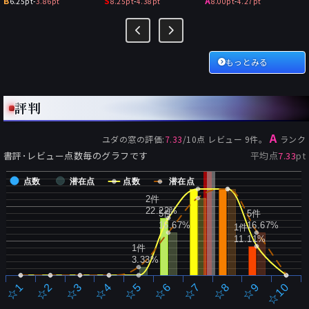
B
S
A
6.25pt
-
3.86pt
8.25pt
-
4.38pt
8.00pt
-
4.27pt
もっとみる
評判
A
ユダの窓
の評価:
7.33
/
10
点 レビュー
9
件。
ランク
書評･レビュー点数毎のグラフです
平均点
7.33
pt
点数
潜在点
点数
潜在点
2件
22.22%
5件
5件
16.67%
16.67%
1件
11.11%
1件
3.33%
☆2
☆7
☆3
☆8
☆4
☆9
☆5
☆10
☆1
☆6