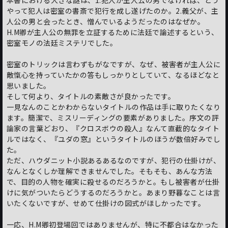
やって犯人は密室の書斎で犯行を成し遂げたのか。2.義父が、主
人公の男と会ったとき、憎んでいるようだったのはなぜか。
H.M卿が主人公の無罪を立証するために法廷で論述するという、
密室モノの法廷ミステリでした。
密室のトリックは言わずもがなですが、なぜ、被害者が主人公に
敵愾心を持っていたかの答もしっかりとしていて、なるほどなと
思いました。
そして何より、タイトルの素敵さが良かったです。
一見なんのことかわからないタイトルの作品は手に取りたくなり
ます。簡潔で、ミスリーディングの要素がありました。序文の評
論家の言葉どおり、『クロスボウの殺人』なんて直截的なタイト
ルではなく、『ユダの窓』というタイトルのほうが数倍好みでし
た。
ただ、ハウダニット小説あるあるなのですが、犯行の仕掛けが、
なんとなくしか理解できませんでした。そもそも、あんな方法
で、目的の人物を確実に殺せるのだろうかと。もし被害者が仕掛
けに気がついたらどうするのだろうかと。あまり野暮なことは言
いたくないですが、せめて仕掛けの図式がほしかったです。
一応、H.M卿初登場回ではありませんが、特に不都合はなかった