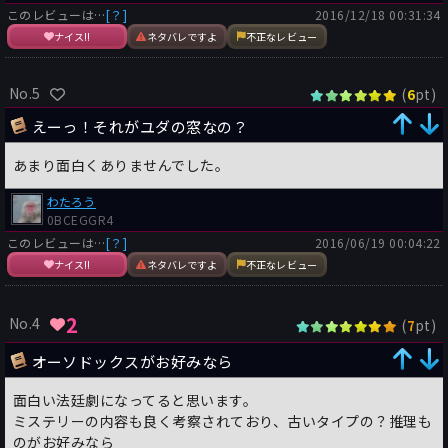
このレビューは…
衰弱が一気に終末に近づいていくような感覚を覚えた。
[？]
2016/12/18 00:31:34
ナイス!!
ネタバレですよ
不正なレビュー
ただ不満もある。この物語のテーマである「ユダの窓」の正体が
なんともチープだったことだ。本来、刑務所の留置所の看守が覗
No.5
(
pt)
6
くシャッター付き窓の事を示すこの言葉だが、期待していただけ
に肩透かしを食らった感が正直ある。
えーっ！それがユダの窓なの？
犯人も今回は意外だった。しかも物語上、この犯人である必然性
もかっちりしており、十分納得がいった（今回、話中で登場人物
あまり面白くありませんでした。
の一人に「どうせ今回も犯人は予想も付かない人物で解るはずの
わたろう
ない人なんでしょ」みたいな台詞を吐かせているのがセルフパロ
0BCEGGR4
ディで面白かった）。
このレビューは…
[？]
2016/06/19 00:04:22
ナイス!!
ネタバレですよ
不正なレビュー
『白い僧院の殺人』では読みにくい事件経過にいきなりズドンと
打ち込まれた真相にびっくりして、9ﾂ星だったが、今回は逆にワ
クワクする事件経過に唸らされ、ユダの窓の正体に失望したため
2
No.4
(
pt)
7
に8ﾂ星という評価だ。
まあ、これがカーらしいといえばカーらしいんだけど。
オーソドックスがお好みなら
面白い法廷劇になってると思います。
▼以下、ネタバレ感想
ミステリーの内容も良く考察されており、古いタイプの？推理も
※ネタバレの感想はログイン後閲覧できます。[
？
]
ログイン
のがお好みなら