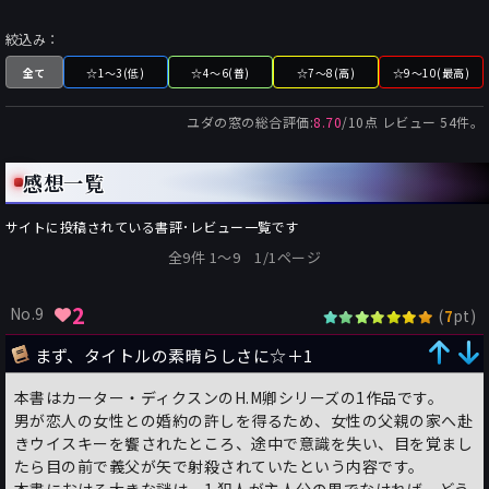
絞込み：
全て
☆1～3(低)
☆4～6(普)
☆7～8(高)
☆9～10(最高)
ユダの窓
の総合評価:
8.70
/
10
点 レビュー
54
件。
感想一覧
サイトに投稿されている書評･レビュー一覧です
全9件 1〜9 1/1ページ
2
No.9
(
pt)
7
まず、タイトルの素晴らしさに☆＋1
本書はカーター・ディクスンのH.M卿シリーズの1作品です。
男が恋人の女性との婚約の許しを得るため、女性の父親の家へ赴
きウイスキーを饗されたところ、途中で意識を失い、目を覚まし
たら目の前で義父が矢で射殺されていたという内容です。
本書における大きな謎は、1.犯人が主人公の男でなければ、どう