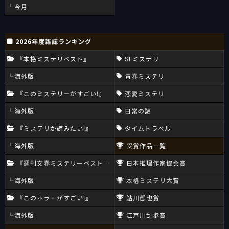
今月
2026年度雑誌ランキング
『本格ミステリベスト』
SFミステリ
海外版
青春ミステリ
『このミステリーがすごい!』
恋愛ミステリ
海外版
日常の謎
『ミステリが読みたい!』
タイムトラベル
海外版
受賞作品一覧
『週刊文春ミステリーベスト10』
日本推理作家協会賞
海外版
本格ミステリ大賞
『このホラーがすごい!』
鮎川哲也賞
海外版
江戸川乱歩賞