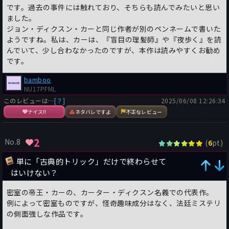
です。過去の事件には触れており、そちらも読んでみたいと思い
ました。
ジョン・ディクスン・カーと同じ作者が別のペンネームで書いた
ようですね。私は、カーは、『盲目の理髪師』や『夜歩く』を読
んでいて、少し合わなかったのですが、本作は読みやすくお勧め
です。
bamboo
NU17PFML
このレビューは…
[？]
2025/06/08 12:26:34
ナイス!!
ネタバレですよ
不正なレビュー
2
No.8
(
pt)
6
単に「古典的トリック」だけで終わらせて
はいけない？
密室の帝王・カーの、カーター・ディクスン名義での代表作。
例によって密室ものですが、怪奇趣味成分はなく、法廷ミステリ
の側面強しな作品です。