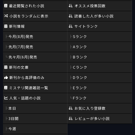
最近閲覧された小説
オススメ投票回数
小説をランダムに表示
読書した人が多い小説
新刊情報
サイトランク
今月(8月)発売
Sランク
先月(7月)発売
Aランク
先々月(6月)発売
Bランク
新刊の文庫
Cランク
新刊から高評価のみ
Dランク
ミステリ関連雑誌一覧
Eランク
人気・話題の小説
Fランク
本日
お気に入り登録数
3日間
レビューが多い小説
今週