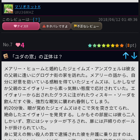
マリオネットK
UIU36MHZ
このレビューは…
[？]
2018/06/12 01:49:36
ナイス!!
ネタバレですよ
不正なレビュー
4
No.7
(
pt)
8
「ユダの窓」の正体は？
メアリー・ヒュームと婚約したジェイムズ・アンズウェルは彼女
の父親に逢いにグロヴナ街の家を訪れた。メアリーの話から、自
分に好意を抱いている感触を得ていたジェイムズは、しかしなぜ
か父親のエイヴォリーから素っ気無い態度で応対されていた。エ
イヴォリーから出されたグラスに注がれたウィスキー・ソーダを
飲んだすぐ後、強烈な眠気に襲われ昏倒してしまう。
約20分後、眼が覚めたジェイムズはそこで矢を突き立てられ、
絶命したエイヴォリーを発見する。しかもその部屋には彼ら二人
しかいず、窓にはシャッターが下ろされ、扉には戸締りのボール
トが掛けられていた。
身に覚えの無い殺人の罪で逮捕された彼を弁護に乗り出すのは、