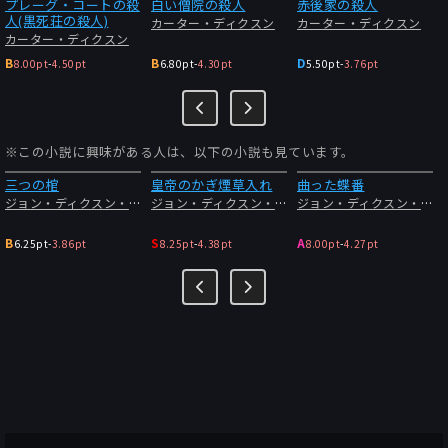
プレーグ・コートの殺
白い僧院の殺人
赤後家の殺人
人(黒死荘の殺人)
カーター・ディクスン
カーター・ディクスン
カーター・ディクスン
B
B
D
8.00pt
-
4.50pt
6.80pt
-
4.30pt
5.50pt
-
3.76pt
※この小説に興味がある人は、以下の小説も見ています。
三つの棺
皇帝のかぎ煙草入れ
曲った蝶番
ジョン・ディクスン・カー
ジョン・ディクスン・カー
ジョン・ディクスン・カー
B
S
A
6.25pt
-
3.86pt
8.25pt
-
4.38pt
8.00pt
-
4.27pt