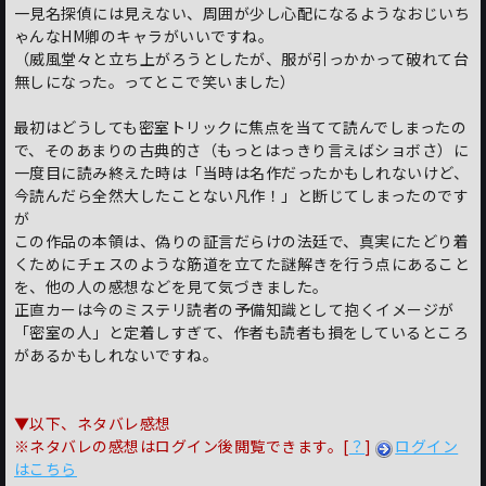
一見名探偵には見えない、周囲が少し心配になるようなおじいち
ゃんなHM卿のキャラがいいですね。
（威風堂々と立ち上がろうとしたが、服が引っかかって破れて台
無しになった。ってとこで笑いました）
最初はどうしても密室トリックに焦点を当てて読んでしまったの
で、そのあまりの古典的さ（もっとはっきり言えばショボさ）に
一度目に読み終えた時は「当時は名作だったかもしれないけど、
今読んだら全然大したことない凡作！」と断じてしまったのです
が
この作品の本領は、偽りの証言だらけの法廷で、真実にたどり着
くためにチェスのような筋道を立てた謎解きを行う点にあること
を、他の人の感想などを見て気づきました。
正直カーは今のミステリ読者の予備知識として抱くイメージが
「密室の人」と定着しすぎて、作者も読者も損をしているところ
があるかもしれないですね。
▼以下、ネタバレ感想
※ネタバレの感想はログイン後閲覧できます。[
？
]
ログイン
はこちら