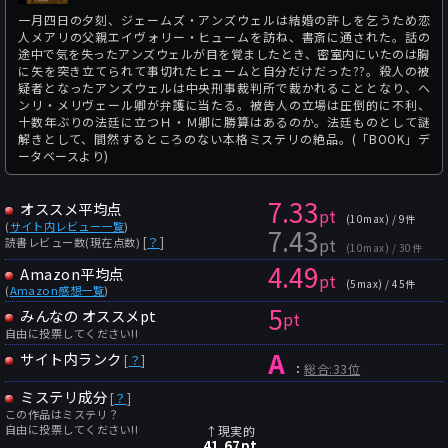
一月四日の夕刻、ジェームズ・アンズウェルは結婚の許しを乞うため恋
人メアリの父親エイヴォリー・ヒュームを訪ね、書斎に通された。話の
途中で気を失ったアンズウェルが目を覚ましたとき、密室内にいたのは胸
に矢を突き立てられて事切れたヒュームと自分だけだった??。殺人の被
疑者となったアンズウェルは中央刑事裁判所で裁かれることとなり、ヘ
ンリ・メリヴェール卿が弁護に当たる。被告人の立場は圧倒的に不利、
十数年ぶりの法廷に立つＨ・Ｍ卿に勝算はあるのか。法廷ものとして謎
解きとして、間然するところのない本格ミステリの絶品。(「BOOK」デ
ータベースより)
7.33
オススメ平均点
pt
(10max) / 9件
(
サイト内レビュー一覧
)
7.43
pt
[
？
]
読書レビュー数(現在点数)
(10max) / 30件
4.49
Amazon平均点
pt
(5max) / 45件
(
Amazon感想一覧
)
5
みんなの オススメpt
pt
自由に投票してください!!
A
サイト内ランク
[
？
]
：
総合:33位
ミステリ成分
[
？
]
この作品はミステリ？
自由に投票してください!!
↑現実的
41.67
pt