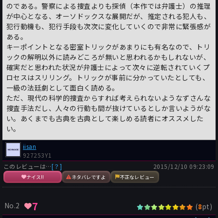
のである。警察による捜査よりも探偵（本作では弁護士）の推理
が中心となる、オーソドックスな展開だが、推定される犯人も、
犯行動機も、犯行手段も次次に変化していくので非常に緊張感が
ある。
キーポイントとなる密室トリックがあまりにも有名なので、トリ
ックの解明以外に読みどころが無いと思われるかもしれないが、
確実だと思われた状況が弁護士によって次々に逆転されていくプ
ロセスはスリリング。トリックが事前に分かっていたとしても、
一級の法廷劇として面白く読める。
ただ、現代の科学的捜査からすれば考えられないようなずさんな
捜査手法だし、人々の行動も間が抜けているとしか言いようがな
い。あくまでも古典を古典として楽しめる読者にオススメした
い。
iisan
927253Y1
このレビューは…
[？]
2015/12/10 09:23:09
ナイス!!
ネタバレですよ
不正なレビュー
7
No.2
(
pt)
8