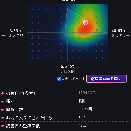
3.33
pt
48.67
pt
←非ミステリ
ミステリ→
6.67
pt
↓幻想的
投票画面を開く
大きいチャート
初版刊行(参考)
1954年07月
種別
長編
閲覧回数
9,120回
お気に入りにされた回数
10
回
読書済み登録回数
42
回