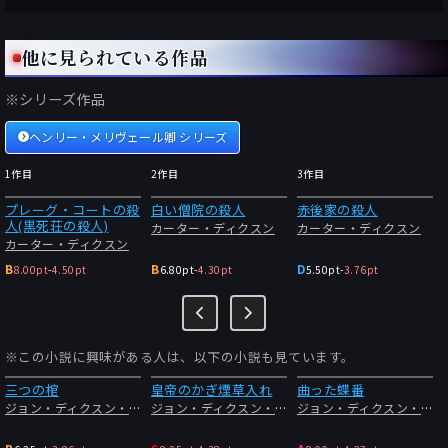
他に見られている作品
※シリーズ作品
ヘンリー・メリヴェール卿 シリーズ
1作目
2作目
3作目
プレーグ・コートの殺
白い僧院の殺人
赤後家の殺人
人(黒死荘の殺人)
カーター・ディクスン
カーター・ディクスン
カーター・ディクスン
B
B
D
8.00pt
-
4.50pt
6.80pt
-
4.30pt
5.50pt
-
3.76pt
※この小説に興味がある人は、以下の小説も見ています。
三つの棺
皇帝のかぎ煙草入れ
曲った蝶番
ジョン・ディクスン・カー
ジョン・ディクスン・カー
ジョン・ディクスン・カー