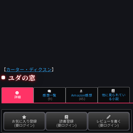
【
カーター・ディクスン
】
ユダの窓
他に見られてい
感想一覧
Amazon感想
詳細
る小説
(9)
(45)
お気に入り登録
読書登録
レビューを書く
(要ログイン)
(要ログイン)
(要ログイン)