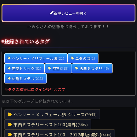
新規レビューを書く
⇒みなさんの感想をお待ちしております！！
登録されているタグ
ヘンリー・メリヴェール卿
ユダの窓
(22)
(1)
密室トリック
密室
古典ミステリ
(52)
(315)
(45)
法廷ミステリ
(213)
※タグの編集はログイン後行えます
※以下のグループに登録されています。
ヘンリー・メリヴェール卿 シリーズ
(7作目)
東西ミステリーベスト100(海外)
(35位)
東西ミステリーベスト100 2012年版(海外)
(44位)