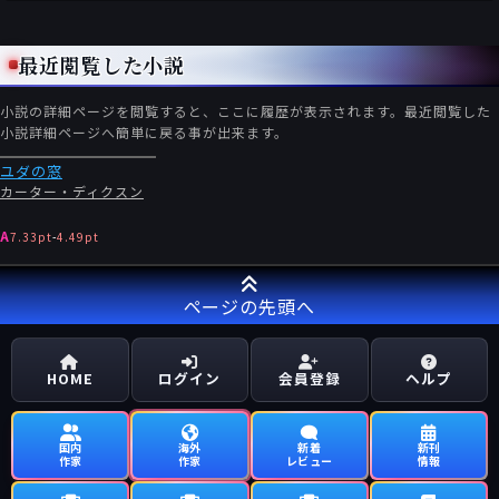
最近閲覧した小説
小説の詳細ページを閲覧すると、ここに履歴が表示されます。最近閲覧した
小説詳細ページへ簡単に戻る事が出来ます。
ユダの窓
カーター・ディクスン
A
7.33pt
-
4.49pt
ページの先頭へ
HOME
ログイン
会員登録
ヘルプ
国内
海外
新着
新刊
作家
作家
レビュー
情報