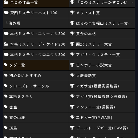
まとめ作品一覧
『このミステリーがすごい!』大賞
東西ミステリーベスト100
メフィスト賞
海外版
ばらのまち福山ミステリー文学新
本格ミステリ・エターナル300
黄金の本格
本格ミステリ・ディケイド300
翻訳ミステリー大賞
本格ミステリ・クロニクル300
アガサ・クリスティー賞
タグ一覧
日本ホラー小説大賞
初心者におすすめ
大藪春彦賞
クローズド・サークル
アガサ賞(最優秀長篇賞)
本格ミステリ
アガサ賞(最優秀処女長篇賞)
密室
アンソニー賞(長編賞)
雪の山荘
エドガー賞(MWA賞)
孤島
ゴールド・ダガー賞(CWA賞)