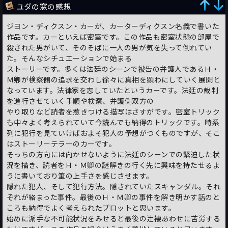
ユダの窓の感想
ジヨン・ディクスン・カーが、カーターディクスン名義で書いた
作品です。カーといえば密室です。この作品も密室状態の部屋で
殺された男がいて、そのそばに一人の男が気を失って倒れてい
た。そんなシチュエーションで始まる
ストーリーです。多くは法廷のシーンで被告の弁護人であるＨ・
Ｍ卿が検察側の追求を交わし徐々に真相を顕わにしていく展開と
なっています。法律家を志していたというカーです。法廷の裁判
を進行させていく手順や検察、弁護側双方の
やり取りなど読者を惹きつける描写はさすがです。密室トリック
も中々よく考えられていて今読んでも納得のトリックです。時系
列に犯行を見ていけばおよそ犯人の予想がつくものですが、そこ
はストーリーテラーのカーです。
そっちの方向には向かせないように法廷のシーンでの緊迫した状
況を描き、読者をＨ・Ｍ卿の謎解きの行く先に興味を持たせるよ
うに書いており筆の上手さを感じさせます。
隠れた犯人、そして犯行方法。隠されていたスキャンダル。それ
ぞれが絡まった事件。最後のＨ・Ｍ卿の事件を解き明かす話のと
ころも納得でよく考えられたプロットと思います。
始めに派手な不可能状況をみせると最後の辻褄あわせに苦労する