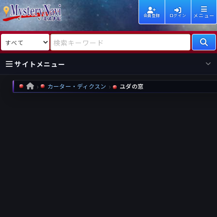
メニュー
会員登録
ログイン
検索対象
検索キーワード
サイトメニュー
カーター・ディクスン
ユダの窓
HOME
国内
海外
新着
新刊
作家
作家
レビュー
情報
国内
海外
受賞
新刊
ランキング
ランキング
作品
文庫
本日話題
情報
シリーズ
新刊
作品
まとめ
作品
高評価
近況話題
タグ
ランダム表示
要望
作品
一覧