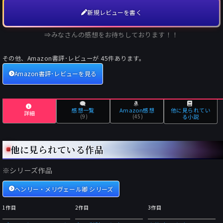
新規レビューを書く
⇒みなさんの感想をお待ちしております！！
その他、Amazon書評･レビューが
45
件あります。
Amazon書評･レビューを見る
感想一覧
Amazon感想
他に見られてい
詳細
(9)
(45)
る小説
他に見られている作品
※シリーズ作品
ヘンリー・メリヴェール卿 シリーズ
1作目
2作目
3作目