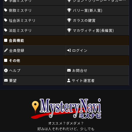
学園ミステリ
ジョン・クリーシー・ダガー賞(CW
倒叙ミステリ
バリー賞(新人賞)
社会派ミステリ
ガラスの鍵賞
法廷ミステリ
マカヴィティ賞(長編賞)
会員機能
会員登録
ログイン
その他
ヘルプ
お問合せ
要望
サイト運営者
オススメ？ダメダメ？
好みは人それぞれだけど、少しでも