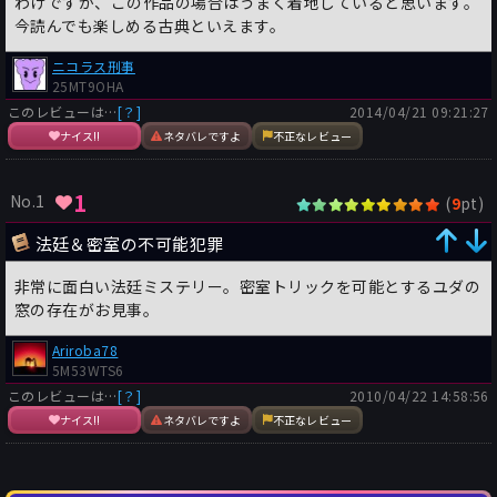
わけですが、この作品の場合はうまく着地していると思います。
今読んでも楽しめる古典といえます。
ニコラス刑事
25MT9OHA
このレビューは…
[？]
2014/04/21 09:21:27
ナイス!!
ネタバレですよ
不正なレビュー
1
No.1
(
pt)
9
法廷＆密室の不可能犯罪
非常に面白い法廷ミステリー。密室トリックを可能とするユダの
窓の存在がお見事。
Ariroba78
5M53WTS6
このレビューは…
[？]
2010/04/22 14:58:56
ナイス!!
ネタバレですよ
不正なレビュー