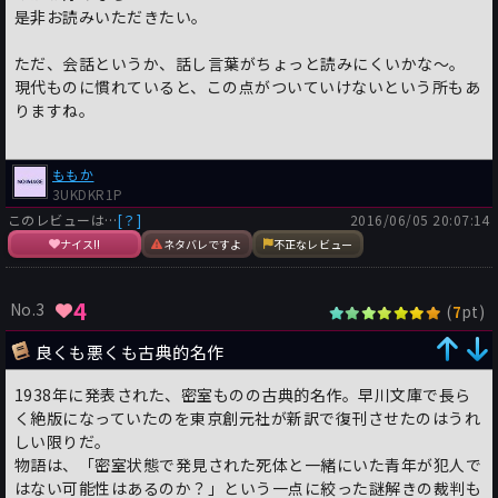
はこちら
是非お読みいただきたい。
ただ、会話というか、話し言葉がちょっと読みにくいかな～。
現代ものに慣れていると、この点がついていけないという所もあ
りますね。
ももか
3UKDKR1P
このレビューは…
[？]
2016/06/05 20:07:14
ナイス!!
ネタバレですよ
不正なレビュー
4
No.3
(
pt)
7
良くも悪くも古典的名作
1938年に発表された、密室ものの古典的名作。早川文庫で長ら
く絶版になっていたのを東京創元社が新訳で復刊させたのはうれ
しい限りだ。
物語は、「密室状態で発見された死体と一緒にいた青年が犯人で
はない可能性はあるのか？」という一点に絞った謎解きの裁判も