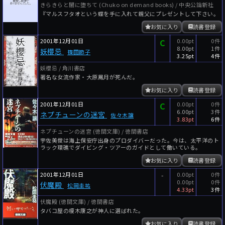
きらきらと闇に堕ちて (Chuko on demand books) / 中央公論新社
『マルスフタオという蝶を手に入れて親父にプレゼントして下さい。
お気に入り
読書登録
2001年12月01日
C
0.00pt
0件
8.00pt
1件
妖櫻忌
篠田節子
3.25pt
4件
妖櫻忌 / 角川書店
著名な女流作家・大原鳳月が死んだ。
お気に入り
読書登録
2001年12月01日
C
0.00pt
0件
6.00pt
3件
ネプチューンの迷宮
佐々木譲
3.83pt
6件
ネプチューンの迷宮 (徳間文庫) / 徳間書店
宇佐美俊は海上保安庁出身のプロダイバーだった。今は、太平洋のト
ラック環礁でダイビング・ツアーのガイドとして働いている。
お気に入り
読書登録
2001年12月01日
-
0.00pt
0件
0.00pt
0件
伏魔殿
松岡圭祐
4.33pt
3件
伏魔殿 (徳間文庫) / 徳間書店
タバコ屋の榎木康之が神人に選ばれた。
お気に入り
読書登録