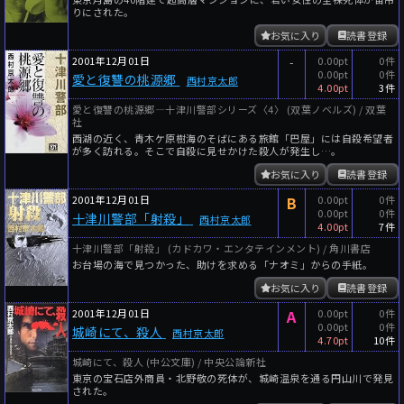
りにされた。
お気に入り
読書登録
2001年12月01日
-
0.00pt
0件
0.00pt
0件
愛と復讐の桃源郷
西村京太郎
4.00pt
3件
愛と復讐の桃源郷―十津川警部シリーズ〈4〉 (双葉ノベルズ) / 双葉
社
西湖の近く、青木ケ原樹海のそばにある旅館「巴屋」には自殺希望者
が多く訪れる。そこで自殺に見せかけた殺人が発生し…。
お気に入り
読書登録
2001年12月01日
B
0.00pt
0件
0.00pt
0件
十津川警部「射殺」
西村京太郎
4.00pt
7件
十津川警部「射殺」 (カドカワ・エンタテインメント) / 角川書店
お台場の海で見つかった、助けを求める「ナオミ」からの手紙。
お気に入り
読書登録
2001年12月01日
A
0.00pt
0件
0.00pt
0件
城崎にて、殺人
西村京太郎
4.70pt
10件
城崎にて、殺人 (中公文庫) / 中央公論新社
東京の宝石店外商員・北野敬の死体が、城崎温泉を通る円山川で発見
された。