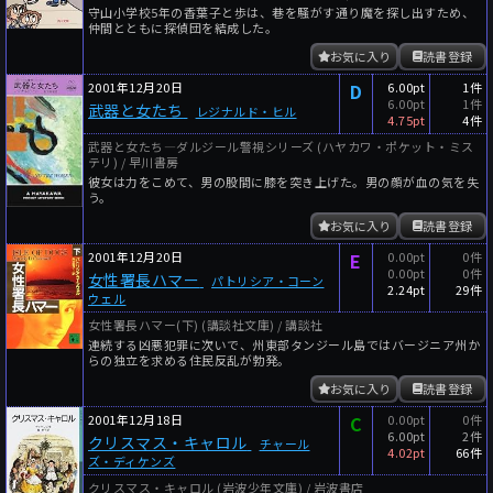
守山小学校5年の香葉子と歩は、巷を騒がす通り魔を探し出すため、
仲間とともに探偵団を結成した。
お気に入り
読書登録
2001年12月20日
D
6.00pt
1件
6.00pt
1件
武器と女たち
レジナルド・ヒル
4.75pt
4件
武器と女たち―ダルジール警視シリーズ (ハヤカワ・ポケット・ミス
テリ) / 早川書房
彼女は力をこめて、男の股間に膝を突き上げた。男の顔が血の気を失
う。
お気に入り
読書登録
2001年12月20日
E
0.00pt
0件
0.00pt
0件
女性署長ハマー
パトリシア・コーン
2.24pt
29件
ウェル
女性署長ハマー(下) (講談社文庫) / 講談社
連続する凶悪犯罪に次いで、州東部タンジール島ではバージニア州か
らの独立を求める住民反乱が勃発。
お気に入り
読書登録
2001年12月18日
C
0.00pt
0件
6.00pt
2件
クリスマス・キャロル
チャール
4.02pt
66件
ズ・ディケンズ
クリスマス・キャロル (岩波少年文庫) / 岩波書店