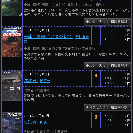
十津川警部 帰郷・会津若松 (講談社ノベルス) / 講談社
会津藩と薩長との戦いで、女性部隊である会津娘子隊を率いた中野竹
子は、凛とした風情を湛える絶世の美女としても有名だった。
お気に入り
読書登録
2001年11月01日
-
0.00pt
0件
0.00pt
0件
十津川警部 赤と青の幻想
西村京太
4.00pt
4件
郎
十津川警部 赤と青の幻想 (文春文庫) / 文藝春秋
写真家の君原文明、女優の真木昭子が殺された。部屋にはサクランボ
の枝と赤い実。
お気に入り
読書登録
2001年11月01日
B
0.00pt
0件
6.73pt
15件
沈黙者
折原一
2.27pt
11件
沈黙者 / 文藝春秋
警察でも裁判所でも、そして刑務所でも、自分の身元を一切明かさぬ
謎の男。
お気に入り
読書登録
2001年11月01日
B
6.00pt
2件
6.41pt
17件
失踪者
折原一
4.40pt
5件
失踪者 (文春文庫) / 文藝春秋