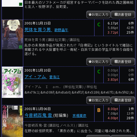
日本最大のソフトメーカが経営するテーマパークを訪れた西之園萌絵
と友人・牧野洋子、反町愛。
お気に入り
読書登録
2001年11月15日
C
6.17pt
6件
5.86pt
42件
死体を買う男
歌野晶午
3.72pt
25件
死体を買う男 (講談社文庫) / 講談社
乱歩の未発表作品が発見された!?『白骨記』というタイトルで雑誌に
掲載されるや大反響を呼ぶ―南紀・白浜で女装の学生が首吊り自殺を
遂げる。
お気に入り
読書登録
2001年11月10日
C
0.00pt
0件
0.00pt
0件
アイ・アム
菅浩江
3.83pt
6件
アイ・アム Ｉ ａｍ． (祥伝社文庫) / 祥伝社
&#x79c1;&#x306f;&#x8ab0;&#xff1f;&#x5186;&#x67f1;&#x5f62;&
お気に入り
読書登録
2001年11月06日
B
8.00pt
1件
7.08pt
13件
今昔続百鬼 雲
(短編集)
京極夏彦
4.00pt
28件
今昔続百鬼-雲 (講談社ノベルス) / 講談社
在野の妖怪研究家、「黒衣の男」に出会う。河童に噛み殺された男。