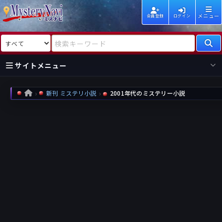
メニュー
会員登録
ログイン
検索対象
検索キーワード
サイトメニュー
国内
海外
新着
新刊
新刊 ミステリ小説
2001年代のミステリー小説
HOME
作家
作家
レビュー
情報
国内
海外
受賞
新刊
ランキング
ランキング
作品
文庫
本日話題
情報
シリーズ
新刊
作品
まとめ
作品
高評価
近況話題
タグ
ランダム表示
要望
作品
一覧