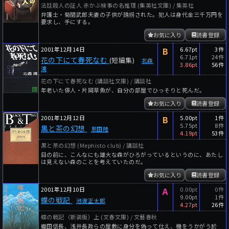
法廷殺人の証人 赤かぶ検事の名推理 (集英社文庫) / 集英社
弁護士・菊間武郎夫妻の子供が誘拐された。犯人は身代金三千万円を
要求し、手にする。
お気に入り
読書登録
2001年12月14日
B
6.67pt
3件
6.71pt
24件
花の下にて春死なむ
(短編集)
北森
3.86pt
56件
鴻
花の下にて春死なむ (講談社文庫) / 講談社
年老いた俳人・片岡草魚が、自分の部屋でひっそりと死んだ。
お気に入り
読書登録
2001年12月12日
B
5.00pt
1件
5.75pt
8件
黒と茶の幻想
恩田陸
4.19pt
53件
黒と茶の幻想 (Mephisto club) / 講談社
目の前に、こんなにも雄大な森がひろがっているというのに、あたし
は見えない森のことを考えていたのだ。
お気に入り
読書登録
2001年12月10日
A
0.00pt
0件
9.00pt
1件
蝶の戦記
池波正太郎
4.27pt
26件
蝶の戦記（新装版）上 (文春文庫) / 文藝春秋
織田信長、浅井長政らの屋敷に身分を偽って仕え、機をうかがう於