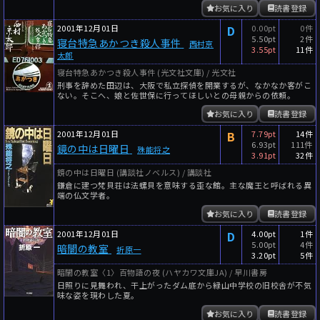
お気に入り
読書登録
2001年12月01日
D
0.00pt
0件
5.50pt
2件
寝台特急あかつき殺人事件
西村京
3.55pt
11件
太郎
寝台特急あかつき殺人事件 (光文社文庫) / 光文社
刑事を辞めた田辺は、大阪で私立探偵を開業するが、なかなか客がこ
ない。そこへ、娘と佐世保に行ってほしいとの母親からの依頼。
お気に入り
読書登録
2001年12月01日
B
7.79pt
14件
6.93pt
111件
鏡の中は日曜日
殊能将之
3.91pt
32件
鏡の中は日曜日 (講談社ノベルス) / 講談社
鎌倉に建つ梵貝荘は法螺貝を意味する歪な館。主な魔王と呼ばれる異
端の仏文学者。
お気に入り
読書登録
2001年12月01日
D
4.00pt
1件
5.00pt
4件
暗闇の教室
折原一
3.20pt
5件
暗闇の教室〈1〉百物語の夜 (ハヤカワ文庫JA) / 早川書房
日照りに見舞われ、干上がったダム底から緑山中学校の旧校舎が不気
味な姿を現わした夏。
お気に入り
読書登録