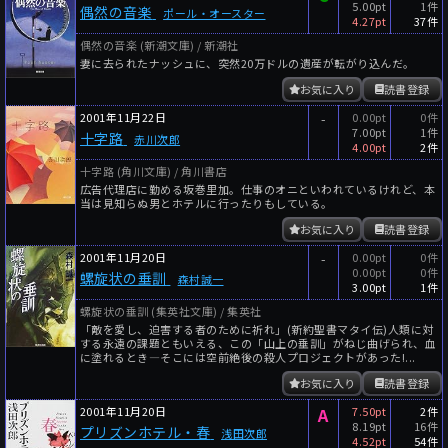
5.00pt
1件
偶然の音楽
ポール・オースター
4.27pt
37件
偶然の音楽 (新潮文庫) / 新潮社
妻に去られたナッシュに、突然20万ドルの遺産が転がり込んだ。
お気に入り
読書登録
2001年11月22日
-
0.00pt
0件
7.00pt
1件
十字路
赤川次郎
4.00pt
2件
十字路 (角川文庫) / 角川書店
広告代理店に勤める坂巻里加。仕事のオニといわれているけれど、本
当は見知らぬ男とホテルに行ったりもしている。
お気に入り
読書登録
2001年11月20日
-
0.00pt
0件
0.00pt
0件
螺旋状の垂訓
森村誠一
3.00pt
1件
螺旋状の垂訓 (集英社文庫) / 集英社
「敵を愛し、迫害する者のために祈れ」(新約聖書マタイ伝)人類に対
する永遠の課題ともいえる、この「山上の垂訓」がねじ曲げられ、血
に塗れるとき―そこには空前絶後の殺人プロジェクトがあった!...
お気に入り
読書登録
2001年11月20日
A
7.50pt
2件
8.19pt
16件
プリズンホテル・春
浅田次郎
4.52pt
54件