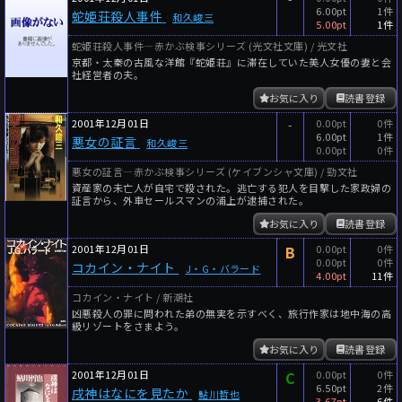
6.00pt
1件
蛇姫荘殺人事件
和久峻三
5.00pt
1件
蛇姫荘殺人事件―赤かぶ検事シリーズ (光文社文庫) / 光文社
京都・太秦の古風な洋館『蛇姫荘』に滞在していた美人女優の妻と会
社経営者の夫。
お気に入り
読書登録
2001年12月01日
-
0.00pt
0件
6.00pt
1件
悪女の証言
和久峻三
0.00pt
0件
悪女の証言―赤かぶ検事シリーズ (ケイブンシャ文庫) / 勁文社
資産家の未亡人が自宅で殺された。逃亡する犯人を目撃した家政婦の
証言から、外車セールスマンの浦上が逮捕された。
お気に入り
読書登録
2001年12月01日
B
0.00pt
0件
0.00pt
0件
コカイン・ナイト
J・G・バラード
4.00pt
11件
コカイン・ナイト / 新潮社
凶悪殺人の罪に問われた弟の無実を示すべく、旅行作家は地中海の高
級リゾートをさまよう。
お気に入り
読書登録
2001年12月01日
C
0.00pt
0件
6.50pt
2件
戌神はなにを見たか
鮎川哲也
3.67pt
6件