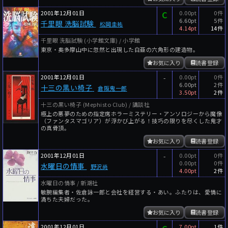
2001年12月01日
C
0.00pt
0件
6.60pt
5件
千里眼 洗脳試験
松岡圭祐
4.14pt
14件
千里眼 洗脳試験 (小学館文庫) / 小学館
東京・奥多摩山中に忽然と出現した白亜の六角形の建造物。
お気に入り
読書登録
2001年12月01日
-
0.00pt
0件
6.00pt
2件
十三の黒い椅子
倉阪鬼一郎
3.50pt
2件
十三の黒い椅子 (Mephisto Club) / 講談社
極上の悪夢のための指定席ホラーミステリー・アンソロジーから魔像
（ファンタスマゴリア）が浮かび上がる！技巧の限りを尽くした鬼才
の真骨頂。
お気に入り
読書登録
2001年12月01日
-
0.00pt
0件
0.00pt
0件
水曜日の情事
野沢尚
4.00pt
2件
水曜日の情事 / 新潮社
敏腕編集者・佐倉詠一郎と会社を経営する・あい。ふたりは、愛情に
満ちた夫婦だった。
お気に入り
読書登録
2001年12月01日
7.00pt
1件