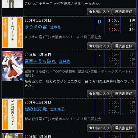
こいつが全ヨーロッパを破滅させるキーなのか。
お気に入り
読書登録
2001年11月01日
D
2.00pt
1件
2.00pt
1件
まりえの客
逢坂剛
4.00pt
3件
まりえの客 (下) (大活字本シリーズ) / 埼玉福祉会
お気に入り
読書登録
2001年11月01日
-
0.00pt
0件
0.00pt
0件
密室をうち破れ
風見潤
0.00pt
0件
密室をうち破れ―TOKYO捕物帳 (講談社X文庫―ティーンズハート) /
講談社
坂巻亜矢は、親友のカリンとユウと一緒に深川の江戸資料館へやって
きた。
お気に入り
読書登録
2001年11月01日
-
0.00pt
0件
0.00pt
0件
秘め絵灯篭
皆川博子
0.00pt
0件
秘め絵灯篭 (下) (大活字本シリーズ) / 埼玉福祉会
お気に入り
読書登録
2001年11月01日
-
0.00pt
0件