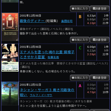
蝶。
お気に入り
読書登録
2001年12月06日
B
6.33pt
3件
6.60pt
15件
最後のディナー
(短編集)
島田荘司
4.10pt
21件
最後のディナー (講談社ノベルス) / 講談社
龍臥亭で出会った里美と石岡に新たな事件が。
お気に入り
読書登録
2001年12月06日
C
6.00pt
1件
6.22pt
9件
エナメルを塗った魂の比重 鏡稜子
3.59pt
22件
ときせかえ密室
佐藤友哉
エナメルを塗った魂の比重 鏡稜子ときせかえ密室 (講談社ノベルス)
/ 講談社
青春は美しくない。私の場合もそうだった。
お気に入り
読書登録
2001年12月01日
A
0.00pt
0件
0.00pt
0件
ネシャン・サーガ３ 裁き司最後の
4.70pt
10件
戦い
ラルフ・イーザウ
ネシャン・サーガ〈3〉裁き司最後の戦い / あすなろ書房
ネシャン全土を征服しようと企む闇の帝国テマナー。