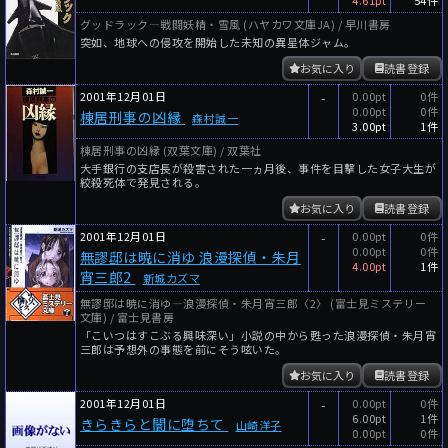
グッドラック―戦闘妖精・雪風 (ハヤカワ文庫JA) / 早川書房
突如、地球への侵攻を開始した未知の異星体ジャム。
お気に入り
読書登録
2001年12月01日
-
0.00pt
0件
0.00pt
0件
棟居刑事の凶縁
森村誠一
3.00pt
1件
棟居刑事の凶縁 (双葉文庫) / 双葉社
大手銀行の支店長が殺害された一ヵ月後、事件を目撃した女子大生が
絞殺死体で発見される。
お気に入り
読書登録
2001年12月01日
-
0.00pt
0件
0.00pt
0件
無謬邸は暁に消ゆ 浪漫探偵・朱月
4.00pt
1件
宵三郎2
新城カズマ
無謬邸は暁に消ゆ―浪漫探偵・朱月宵三郎〈2〉 (富士見ミステリー
文庫) / 富士見書房
「こいつはすこぶる興味深い」小説の中から甦った浪漫探偵・朱月宵
三郎は予想外の事態を前にそう呟いた。
お気に入り
読書登録
2001年12月01日
-
0.00pt
0件
6.00pt
1件
きらきらと闇に堕ちて
山崎洋子
0.00pt
0件