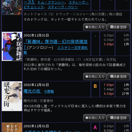
ース5
トム・クランシー
、
スティーヴ・
ピチェニック
、
スティーヴ・ペリー
ネットフォース〈5〉ドラッグ・ソルジャー (角川文庫) / 角川書店
そのドラッグは、ネットで一錠千ドルで売られている。
お気に入り
読書登録
2001年11月01日
-
0.00pt
0件
0.00pt
0件
「新趣味」傑作選―幻の探偵雑誌
5.00pt
1件
7
(アンソロジー)
ミステリー文学資料
館
「新趣味」傑作選―幻の探偵雑誌〈7〉 (光文社文庫) / 光文社
1922年に創刊された「新趣味」は、毎号探偵小説のみで誌面構成さ
れた初めての雑誌だった。
お気に入り
読書登録
2001年11月01日
B
7.00pt
1件
7.44pt
9件
曙光の街
今野敏
4.59pt
27件
曙光の街 / 文藝春秋
元KGBの殺し屋・ヴィクトルが日本に潜入した!標的は赤坂で勢力を
伸ばすヤクザ組長。
お気に入り
読書登録
2001年11月01日
A
0.00pt
0件
8.00pt
1件
イヴの七人の娘たち