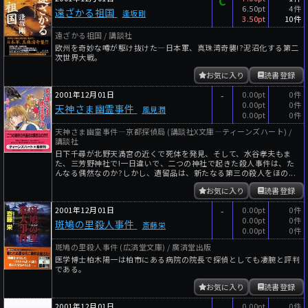
C
6.50pt
4件
遠ざかる祖国
逢坂剛
3.50pt
10件
遠ざかる祖国 / 講談社
欧州を奇妙な噂が駆け抜けた―日本軍、真珠湾奇襲!?泥沼化する第二
次世界大戦。
お気に入り
読書登録
2001年12月01日
-
0.00pt
0件
0.00pt
0件
天神さま幽霊事件
風見潤
0.00pt
0件
天神さま幽霊事件―京都探偵局 (講談社X文庫―ティーンズハート) /
講談社
日下千尋が北野天満宮の近くで死体を発見、そして、水谷孝夫もま
た、三芳野神社で!一日違いで、二つの神社で起きた殺人事件は、た
んなる偶然なのか?しかし、遺留品は、新たなる第三の殺人をほの...
お気に入り
読書登録
2001年12月01日
-
0.00pt
0件
0.00pt
0件
斑鳩の里殺人事件
斎藤栄
0.00pt
0件
斑鳩の里殺人事件 (広済堂文庫) / 廣済堂出版
医学博士柏木陽一は柏市にある病院の院長で探偵としても凄腕と評判
である。
お気に入り
読書登録
2001年12月01日
-
0.00pt
0件