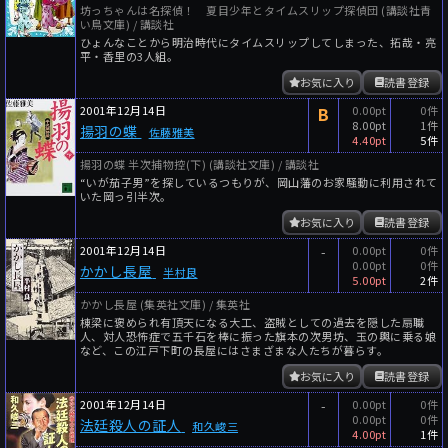
坊っちゃんは名探偵！ 夏目少年とタイムスリップ探偵団 (講談社青
い鳥文庫) / 講談社
ひょんなことから明治時代にタイムスリップしてしまった、拓哉・亮
平・香里の3人組。
お気に入り
読書登録
2001年12月14日
B
0.00pt
0件
8.00pt
1件
揚羽の蝶
佐藤雅美
4.40pt
5件
揚羽の蝶 半次捕物控(下) (講談社文庫) / 講談社
“いが茄子男”を探しているつもりが、岡山藩のお家騒動に利用されて
いた岡っ引半次。
お気に入り
読書登録
2001年12月14日
-
0.00pt
0件
0.00pt
0件
かかし長屋
半村良
5.00pt
2件
かかし長屋 (集英社文庫) / 集英社
棟梁に褒められ有頂天になる大工、盗賊としての過去を隠した扇職
人、対人恐怖症で五千石を棒に振った旗本の次男坊、玉の輿に乗る娘
など、この江戸下町の長屋にはさまざまな人たちが暮らす。
お気に入り
読書登録
2001年12月14日
-
0.00pt
0件
0.00pt
0件
法廷殺人の証人
和久峻三
4.00pt
1件