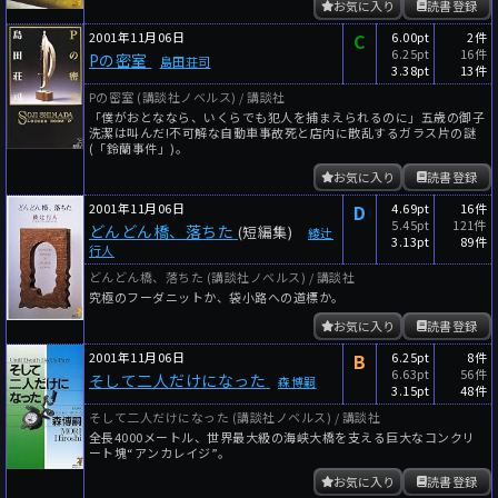
お気に入り
読書登録
2001年11月06日
C
6.00pt
2件
6.25pt
16件
Pの密室
島田荘司
3.38pt
13件
Pの密室 (講談社ノベルス) / 講談社
「僕がおとななら、いくらでも犯人を捕まえられるのに」五歳の御子
洗潔は叫んだ!不可解な自動車事故死と店内に散乱するガラス片の謎
(「鈴蘭事件」)。
お気に入り
読書登録
2001年11月06日
D
4.69pt
16件
5.45pt
121件
どんどん橋、落ちた
(短編集)
綾辻
3.13pt
89件
行人
どんどん橋、落ちた (講談社ノベルス) / 講談社
究極のフーダニットか、袋小路への道標か。
お気に入り
読書登録
2001年11月06日
B
6.25pt
8件
6.63pt
56件
そして二人だけになった
森博嗣
3.15pt
48件
そして二人だけになった (講談社ノベルス) / 講談社
全長4000メートル、世界最大級の海峡大橋を支える巨大なコンクリ
ート塊“アンカレイジ”。
お気に入り
読書登録