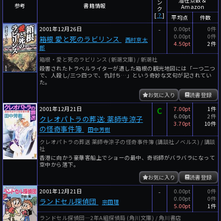
ン
年代
参考
書籍情報
Amazon
ク
[
？
]
平均点
件数
年代と月の範囲
先月以降
今月以降
2001年12月26日
-
0.00pt
0件
0.00pt
0件
箱根 愛と死のラビリンス
年
月
西村京太
4.50pt
2件
郎
～
箱根・愛と死のラビリンス (新潮文庫) / 新潮社
年
月
殺害されたトラベルライターが遺した箱根の観光地図には「一つ二つ
で、人殺し/三つ四つで、仇討ち…」という奇妙な文句が記されてい
た。
細かく検索
お気に入り
読書登録
絞り込みリセット
2001年12月21日
C
7.00pt
1件
6.00pt
2件
クレオパトラの葬送: 薬師寺涼子
3.70pt
10件
の怪奇事件簿
田中芳樹
クレオパトラの葬送 薬師寺涼子の怪奇事件簿 (講談社ノベルス) / 講談
社
香港に向かう豪華客船上でショーの最中、奇術師がバラバラになって
空中から落下。
お気に入り
読書登録
2001年12月21日
-
0.00pt
0件
0.00pt
0件
ランドセル探偵団
宗田理
5.00pt
1件
ランドセル探偵団―2年A組探偵局 (角川文庫) / 角川書店