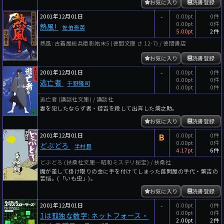
お気に入り
読書登録
2001年12月01日
-
0.00pt
0件
0.00pt
0件
熱風!
佐伯泰英
5.00pt
2件
熱風: 古着屋総兵衛影始末5 (徳間文庫 さ 12-7) / 徳間書店
お気に入り
読書登録
2001年12月01日
-
0.00pt
0件
0.00pt
0件
逃亡者
千野隆司
0.00pt
0件
逃亡者 (講談社文庫) / 講談社
妻を犯したならず者・錠吉を殺して出奔した燐之助。
お気に入り
読書登録
2001年12月01日
B
0.00pt
0件
0.00pt
0件
どぶどろ
半村良
4.17pt
6件
どぶどろ (扶桑社文庫―昭和ミステリ秘宝) / 扶桑社
魔が差して掛け取りの金に手を付けてしまった莨問屋の手代・繁吉の
苦悩。(「いも虫」)。
お気に入り
読書登録
2001年12月01日
-
0.00pt
0件
0.00pt
0件
1は孤独な数字: ネットフォース・
2.00pt
2件