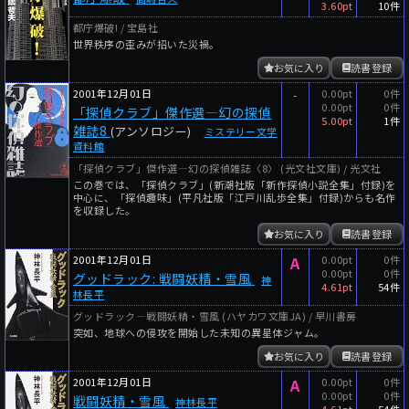
3.60pt
10件
都庁爆破! / 宝島社
世界秩序の歪みが招いた災禍。
お気に入り
読書登録
2001年12月01日
-
0.00pt
0件
0.00pt
0件
「探偵クラブ」傑作選―幻の探偵
5.00pt
1件
雑誌8
(アンソロジー)
ミステリー文学
資料館
「探偵クラブ」傑作選―幻の探偵雑誌〈8〉 (光文社文庫) / 光文社
この巻では、「探偵クラブ」(新潮社版「新作探偵小説全集」付録)を
中心に、「探偵趣味」(平凡社版「江戸川乱歩全集」付録)からも名作
を収録した。
お気に入り
読書登録
2001年12月01日
A
0.00pt
0件
0.00pt
0件
グッドラック: 戦闘妖精・雪風
神
4.61pt
54件
林長平
グッドラック―戦闘妖精・雪風 (ハヤカワ文庫JA) / 早川書房
突如、地球への侵攻を開始した未知の異星体ジャム。
お気に入り
読書登録
2001年12月01日
A
0.00pt
0件
0.00pt
0件
戦闘妖精・雪風
神林長平
4.61pt
54件