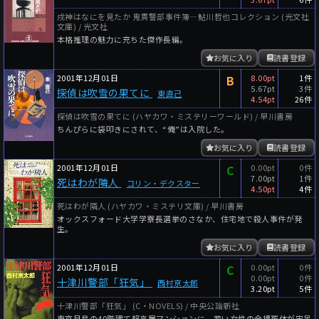
戌神はなにを見たか 鬼貫警部事件簿―鮎川哲也コレクション (光文社
文庫) / 光文社
本格推理の魅力に充ちた傑作長編。
お気に入り
読書登録
2001年12月01日
B
8.00pt
1件
5.67pt
3件
探偵は吹雪の果てに
東直己
4.54pt
26件
探偵は吹雪の果てに (ハヤカワ・ミステリーワールド) / 早川書房
ちんぴらに袋叩きにされて、“俺”は入院した。
お気に入り
読書登録
2001年12月01日
C
0.00pt
0件
7.00pt
1件
死はわが隣人
コリン・デクスター
4.50pt
4件
死はわが隣人 (ハヤカワ・ミステリ文庫) / 早川書房
オックスフォード大学学寮長選挙のさなか、住宅地で殺人事件が発
生。
お気に入り
読書登録
2001年12月01日
C
0.00pt
0件
0.00pt
0件
十津川警部「狂気」
西村京太郎
3.20pt
5件
十津川警部「狂気」 (C・NOVELS) / 中央公論新社
東京月島の40階建て超高層マンションに、若い女性の全裸死体が宙吊