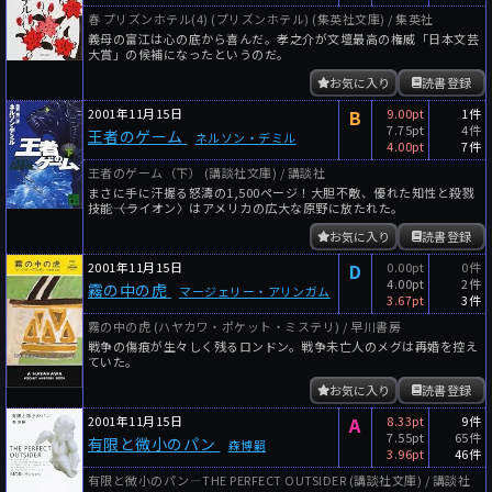
春 プリズンホテル(4) (プリズンホテル) (集英社文庫) / 集英社
義母の富江は心の底から喜んだ。孝之介が文壇最高の権威「日本文芸
大賞」の候補になったというのだ。
お気に入り
読書登録
2001年11月15日
B
9.00pt
1件
7.75pt
4件
王者のゲーム
ネルソン・デミル
4.00pt
7件
王者のゲーム（下） (講談社文庫) / 講談社
まさに手に汗握る怒濤の1,500ページ！大胆不敵、優れた知性と殺戮
技能――〈ライオン〉はアメリカの広大な原野に放たれた。
お気に入り
読書登録
2001年11月15日
D
0.00pt
0件
4.00pt
2件
霧の中の虎
マージェリー・アリンガム
3.67pt
3件
霧の中の虎 (ハヤカワ・ポケット・ミステリ) / 早川書房
戦争の傷痕が生々しく残るロンドン。戦争未亡人のメグは再婚を控え
ていた。
お気に入り
読書登録
2001年11月15日
A
8.33pt
9件
7.55pt
65件
有限と微小のパン
森博嗣
3.96pt
46件
有限と微小のパン―THE PERFECT OUTSIDER (講談社文庫) / 講談社