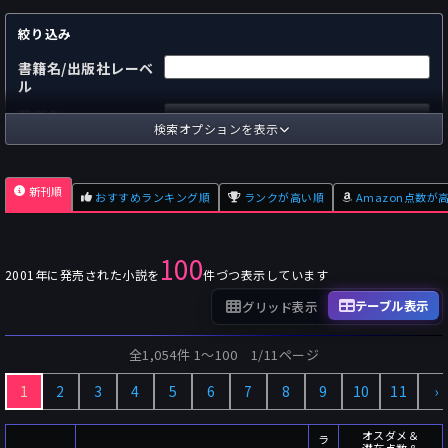
絞り込み
書籍名/出版社レーベ
ル
著者名
検索オプションを表示
国内
海外
あらすじ
新刊順
おすすめランキング順
ランクが高い順
Amazon点数が
出版社
～
pp.
ページ数
100
単行本
文庫本
フォーマット
2001年に発売された小説を
件づつ表示しています
～
Pt
オスダメ点数
テーブル表示
グリッド表示
～
Pt
潜在点数
全1,054件 1〜100 1/11ページ
～
Pt
Amazon点数
1
2
3
4
5
6
7
8
9
10
11
›
～
件
レビュー数
～
人
読者数
オスダメ＆
ラ
潜在点数＆