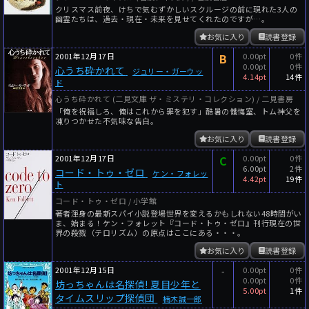
クリスマス前夜、けちで気むずかしいスクルージの前に現れた3人の
幽霊たちは、過去・現在・未来を見せてくれたのですが…。
お気に入り
読書登録
2001年12月17日
B
0.00pt
0件
0.00pt
0件
心うち砕かれて
ジュリー・ガーウッ
4.14pt
14件
ド
心うち砕かれて (二見文庫 ザ・ミステリ・コレクション) / 二見書房
「俺を祝福しろ、俺はこれから罪を犯す」酷暑の懺悔室、トム神父を
凍りつかせた不気味な告白。
お気に入り
読書登録
2001年12月17日
C
0.00pt
0件
6.00pt
2件
コード・トゥ・ゼロ
ケン・フォレッ
4.42pt
19件
ト
コード・トゥ・ゼロ / 小学館
著者渾身の最新スパイ小説登場世界を変えるかもしれない48時間がい
ま、始まる！ケン・フォレット『コード・トゥ・ゼロ』刊行現在の世
界の殺戮（テロリズム）の原点はここにある・・・。
お気に入り
読書登録
2001年12月15日
-
0.00pt
0件
0.00pt
0件
坊っちゃんは名探偵! 夏目少年と
5.00pt
1件
タイムスリップ探偵団
楠木誠一郎