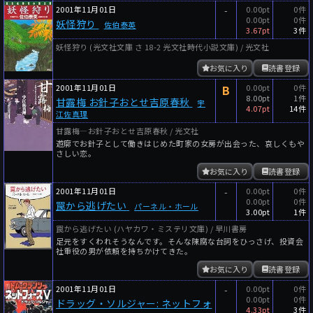
2001年11月01日
-
0.00pt
0件
0.00pt
0件
妖怪狩り
佐伯泰英
3.67pt
3件
妖怪狩り (光文社文庫 さ 18-2 光文社時代小説文庫) / 光文社
お気に入り
読書登録
2001年11月01日
B
0.00pt
0件
8.00pt
1件
甘露梅 お針子おとせ吉原春秋
宇
4.07pt
14件
江佐真理
甘露梅―お針子おとせ吉原春秋 / 光文社
遊廓でお針子として働きはじめた町家の女房が出会った、哀しくもや
さしい恋。
お気に入り
読書登録
2001年11月01日
-
0.00pt
0件
0.00pt
0件
罠から逃げたい
パーネル・ホール
3.00pt
1件
罠から逃げたい (ハヤカワ・ミステリ文庫) / 早川書房
足元をすくわれそうなんです。そんな陳腐な台詞をひっさげ、投資会
社重役の男が依頼を持ちかけてきた。
お気に入り
読書登録
2001年11月01日
-
0.00pt
0件
0.00pt
0件
ドラッグ・ソルジャー: ネットフォ
4.33pt
3件