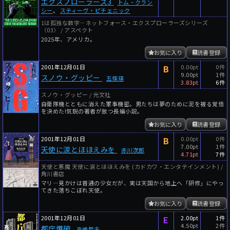
エクスプローラーズ3
トム・クラン
シー
、
スティーヴ・ピチェニック
1は孤独な数字―ネットフォース・エクスプローラーズシリーズ
〈03〉 / アスペクト
2025年、アメリカ。
お気に入り
読書登録
2001年12月01日
B
0.00pt
0件
9.00pt
1件
スノウ・グッピー
五條瑛
3.83pt
6件
スノウ・グッピー / 光文社
自衛隊機とともに消えた軍事機密。男たちは夢のために泥を被る覚悟
を決めた!気鋭の著者が放つ長編小説。
お気に入り
読書登録
2001年12月01日
B
0.00pt
0件
7.00pt
1件
天使に涙とほほえみを
赤川次郎
4.71pt
7件
天使と悪魔 天使に涙とほほえみを (カドカワ・エンタテインメント) /
角川書店
マリ―見かけは普通の少女だが、実は天国から地上へ「研修」にやっ
てきた落ちこぼれ天使。
お気に入り
読書登録
2001年12月01日
E
2.00pt
1件
4.50pt
2件
都庁爆破
高嶋哲夫