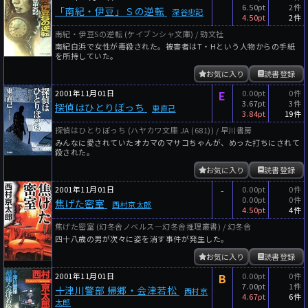
6.50pt
2件
「南紀・伊豆」Ｓの逆転
深谷忠記
4.50pt
2件
南紀・伊豆Sの逆転 (ケイブンシャ文庫) / 勁文社
南紀白浜で女性が毒殺された。被害者はT・Hという人物からの手紙
を所持していた。
お気に入り
読書登録
2001年11月01日
E
0.00pt
0件
3.67pt
3件
探偵はひとりぼっち
東直己
3.84pt
19件
探偵はひとりぼっち (ハヤカワ文庫 JA (681)) / 早川書房
みんなに愛されていたオカマのマサコちゃんが、めった打ちにされて
殺された。
お気に入り
読書登録
2001年11月01日
-
0.00pt
0件
0.00pt
0件
焦げた密室
西村京太郎
4.50pt
4件
焦げた密室 (幻冬舎ノベルス―幻冬舎推理叢書) / 幻冬舎
四十八歳の男が次々に姿を消す事件が発生した。
お気に入り
読書登録
2001年11月01日
B
0.00pt
0件
7.00pt
1件
十津川警部 帰郷・会津若松
西村京
4.67pt
6件
太郎