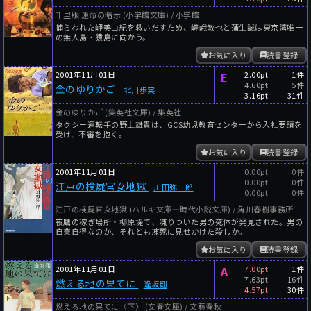
千里眼 運命の暗示 (小学館文庫) / 小学館
捕らわれた岬美由紀を救いだすため、嵯峨敏也と蒲生誠は東京湾唯一
の無人島・猿島に向かう。
お気に入り
読書登録
2001年11月01日
E
2.00pt
1件
4.60pt
5件
金のゆりかご
北川歩実
3.16pt
31件
金のゆりかご (集英社文庫) / 集英社
タクシー運転手の野上雄貴は、GCS幼児教育センターから入社要請を
受け、不審を抱く。
お気に入り
読書登録
2001年11月01日
-
0.00pt
0件
0.00pt
0件
江戸の検屍官女地獄
川田弥一郎
0.00pt
0件
江戸の検屍官女地獄 (ハルキ文庫―時代小説文庫) / 角川春樹事務所
夜鷹の稼ぎ場所・柳原堤で、凍りついた男の死体が発見された。男の
自業自得なのか、それとも凍死に見せかけた殺しか。
お気に入り
読書登録
2001年11月01日
A
7.00pt
1件
7.63pt
16件
燃える地の果てに
逢坂剛
4.57pt
30件
燃える地の果てに〈下〉 (文春文庫) / 文藝春秋