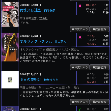
2001年12月01日
A
10.00pt
1件
10.00pt
1件
両性具有迷宮
西澤保彦
2.64pt
11件
両性具有迷宮 / 双葉社
「そう。
お気に入り
読書登録
2001年12月01日
A
7.80pt
5件
7.36pt
36件
オルファクトグラム
井上夢人
4.43pt
37件
オルファクトグラム (講談社ノベルス) / 講談社
「ぼくの鼻は、イヌの鼻!?」殺人者の襲撃に遭い、頭部を強打された
後遺症で“匂い”を失った「ぼく」こと片桐稔は、その代わりに凄まじ
い“嗅覚”の世界を獲得する。
お気に入り
読書登録
2001年11月30日
-
0.00pt
0件
0.00pt
0件
明日の夜明け
時無ゆたか
5.00pt
3件
明日の夜明け (角川スニーカー文庫) / 角川書店
一週間後に文化祭を控えた夜見月高校。早宮功も展示の準備を終え帰
宅しようとした時、校舎を大地震が襲った。
お気に入り
読書登録
2001年11月28日
C
0.00pt
0件