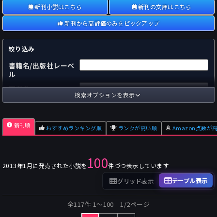
新刊小説はこちら
新刊の文庫はこちら
新刊から高評価のみをピックアップ
絞り込み
書籍名/出版社レーベ
ル
著者名
検索オプションを表示
国内
海外
あらすじ
新刊順
おすすめランキング順
ランクが高い順
Amazon点数が
出版社
～
pp.
ページ数
100
単行本
文庫本
フォーマット
2013年1月に発売された小説を
件づつ表示しています
～
Pt
オスダメ点数
テーブル表示
グリッド表示
～
Pt
潜在点数
全117件 1〜100 1/2ページ
～
Pt
Amazon点数