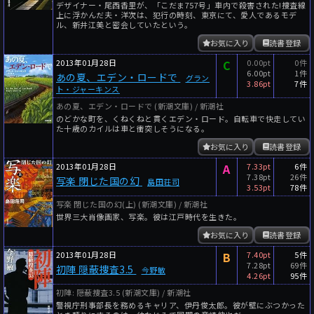
デザイナー・尾西香里が、「こだま757号」車内で殺害された!捜査線
上に浮かんだ夫・洋次は、犯行の時刻、東京にて、愛人であるモデ
ル、新井江美と密会していたという。
お気に入り
読書登録
2013年01月28日
C
0.00pt
0件
6.00pt
1件
あの夏、エデン・ロードで
グラン
3.86pt
7件
ト・ジャーキンス
あの夏、エデン・ロードで (新潮文庫) / 新潮社
のどかな町を、くねくねと貫くエデン・ロード。自転車で快走してい
た十歳のカイルは車と衝突しそうになる。
お気に入り
読書登録
2013年01月28日
A
7.33pt
6件
7.38pt
26件
写楽 閉じた国の幻
島田荘司
3.53pt
78件
写楽 閉じた国の幻(上) (新潮文庫) / 新潮社
世界三大肖像画家、写楽。彼は江戸時代を生きた。
お気に入り
読書登録
2013年01月28日
B
7.40pt
5件
7.28pt
69件
初陣 隠蔽捜査3.5
今野敏
4.26pt
95件
初陣: 隠蔽捜査3.5 (新潮文庫) / 新潮社
警視庁刑事部長を務めるキャリア、伊丹俊太郎。彼が壁にぶつかった