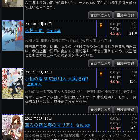
八丁堀北島町の同心組屋敷街に、一人の幼い子供が白縫半兵衛を頼っ
て迷い込んできた。
お気に入り
読書登録
2013年01月10日
B
0.00pt
0件
7.00pt
1件
木槿ノ賦
佐伯泰英
4.50pt
24件
木槿ノ賦-居眠り磐音江戸双紙(42) (双葉文庫) / 双葉社
天明三年盛夏、隅田川左岸の小梅村で穏やかな暮らしを送る坂崎磐音
は、参勤上番で江戸に出府する関前藩主一行を出迎えるため、父正睦
とともに六郷土手でその到着を待っていた。
お気に入り
読書登録
2013年01月10日
B
0.00pt
0件
8.00pt
1件
小袖の陰 御広敷用人 大奥記録3
4.00pt
13件
上田秀人
小袖の陰―御広敷用人大奥記録〈3〉 (光文社時代小説文庫) / 光文社
将軍・吉宗による登用で御広敷用人となった水城聡四郎。しかし、具
体的な担当はなく無任所のままだった。
お気に入り
読書登録
2013年01月10日
-
0.00pt
0件
0.00pt
0件
空ろの箱と零のマリア6
御影瑛路
3.67pt
3件
空ろの箱と零のマリア6 (電撃文庫) / アスキー・メディアワークス