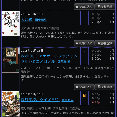
お気に入り
読書登録
2013年01月16日
-
0.00pt
0件
0.00pt
0件
犬と鴉
田中慎弥
2.50pt
4件
犬と鴉 (講談社文庫) / 講談社
戦争へ行った父、父を追って戻らない母、取り残された息子。終戦を
迎え、黒い犬が人々を牙にかけていく。
お気に入り
読書登録
2013年01月16日
-
0.00pt
0件
0.00pt
0件
xxxHOLiC アナザーホリック ラン
3.00pt
1件
ドルト環エアロゾル
西尾維新
xxxHOLiC アナザーホリック ランドルト環エアロゾル (講談社文庫) /
講談社
西尾維新とのコラボレーションが実現、全3話構成、小説版ホリッ
ク。
お気に入り
読書登録
2013年01月16日
B
0.00pt
0件
6.00pt
1件
双月高校、クイズ日和
青柳碧人
4.29pt
7件
双月高校、クイズ日和 (講談社文庫) / 講談社
クイズで閉塞感をブチやぶれ。燃えるものを探したいのに見つからな
い。