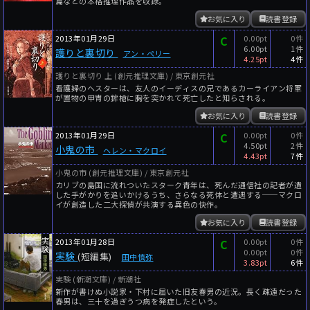
篇などの本格推理作品を収録。
お気に入り
読書登録
2013年01月29日
C
0.00pt
0件
6.00pt
1件
護りと裏切り
アン・ペリー
4.25pt
4件
護りと裏切り 上 (創元推理文庫) / 東京創元社
看護婦のヘスターは、友人のイーディスの兄であるカーライアン将軍
が置物の甲胄の鉾槍に胸を突かれて死亡したと知らされる。
お気に入り
読書登録
2013年01月29日
C
0.00pt
0件
4.50pt
2件
小鬼の市
ヘレン・マクロイ
4.43pt
7件
小鬼の市 (創元推理文庫) / 東京創元社
カリブの島国に流れついたスターク青年は、死んだ通信社の記者が遺
した手がかりを追いかけるうち、さらなる死体と遭遇する──マクロ
イが創造した二大探偵が共演する異色の快作。
お気に入り
読書登録
2013年01月28日
C
0.00pt
0件
0.00pt
0件
実験
(短編集)
田中慎弥
3.83pt
6件
実験 (新潮文庫) / 新潮社
新作が書けぬ小説家・下村に届いた旧友春男の近況。長く疎遠だった
春男は、三十を過ぎうつ病を発症したという。