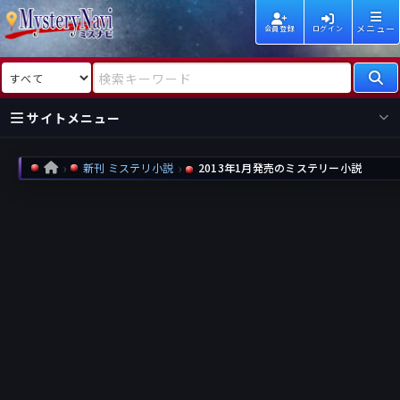
メニュー
会員登録
ログイン
検索対象
検索キーワード
サイトメニュー
国内
海外
新着
新刊
新刊 ミステリ小説
2013年1月発売のミステリー小説
HOME
作家
作家
レビュー
情報
国内
海外
受賞
新刊
ランキング
ランキング
作品
文庫
本日話題
情報
シリーズ
新刊
作品
まとめ
作品
高評価
近況話題
タグ
ランダム表示
要望
作品
一覧