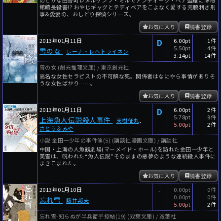
館館長殺害!? おやじギャグとテディベアをこよなく愛する元腕利き刑
事&愛妻の、おしどり探偵シリーズ。
お気に入り
読書登録
2013年01月11日
D
6.00pt
1件
5.50pt
4件
雪の女
レーナ・レヘトライネン
3.14pt
14件
雪の女 (創元推理文庫) / 東京創元社
高名な女性セラピストの不可解な死。関係者はなにやら事情がありそ
うな女性ばかり……。
お気に入り
読書登録
2013年01月11日
D
6.00pt
2件
5.78pt
9件
上海魚人伝説殺人事件
天樹征丸
、
5.00pt
2件
さとうふみや
小説 金田一少年の事件簿(5) (講談社漫画文庫) / 講談社
中国・上海の人魚観劇場(マーメイド・ホール)を訪れた金田一少年と
美雪は、呪われた“魚人伝説”そのままの悪夢のような連続殺人事件に
まきこまれた。
お気に入り
読書登録
2013年01月10日
-
0.00pt
0件
0.00pt
0件
忘れ雪
藤井邦夫
5.00pt
2件
忘れ雪-知らぬが半兵衛手控帖(19) (双葉文庫) / 双葉社