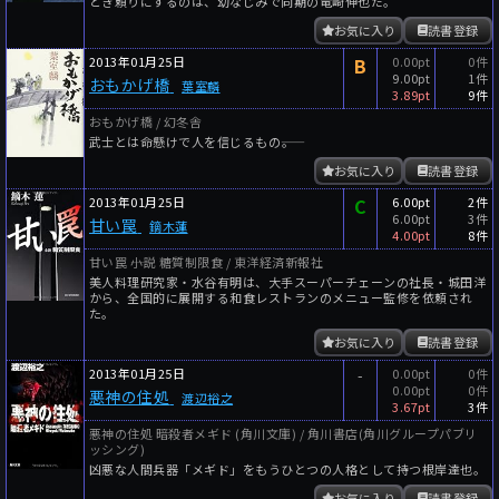
とき頼りにするのは、幼なじみで同期の竜崎伸也だ。
お気に入り
読書登録
2013年01月25日
B
0.00pt
0件
9.00pt
1件
おもかげ橋
葉室麟
3.89pt
9件
おもかげ橋 / 幻冬舎
武士とは命懸けで人を信じるもの――。
お気に入り
読書登録
2013年01月25日
C
6.00pt
2件
6.00pt
3件
甘い罠
鏑木蓮
4.00pt
8件
甘い罠 ――小説 糖質制限食 / 東洋経済新報社
美人料理研究家・水谷有明は、大手スーパーチェーンの社長・城田洋
から、全国的に展開する和食レストランのメニュー監修を依頼され
た。
お気に入り
読書登録
2013年01月25日
-
0.00pt
0件
0.00pt
0件
悪神の住処
渡辺裕之
3.67pt
3件
悪神の住処 暗殺者メギド (角川文庫) / 角川書店(角川グループパブリ
ッシング)
凶悪な人間兵器「メギド」をもうひとつの人格として持つ根岸達也。
お気に入り
読書登録