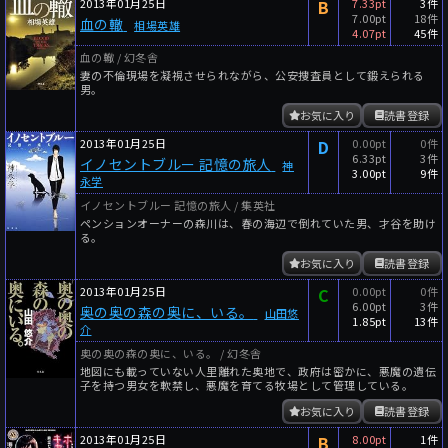
2013年01月25日
B
7.33pt
3件
7.00pt
18件
血の轍
相場英雄
4.07pt
45件
血の轍 / 幻冬舎
妻の不倫現場を凝視させられながら、公安捜査員として鍛えられる
男。
お気に入り
読書登録
2013年01月25日
D
0.00pt
0件
6.33pt
3件
イノセントブルー 記憶の旅人
神
3.00pt
9件
永学
イノセントブルー 記憶の旅人 / 集英社
ペンションオーナーの森川は、春の海辺で倒れていた男、才谷を助け
る。
お気に入り
読書登録
2013年01月25日
C
0.00pt
0件
6.00pt
3件
奥の奥の森の奥に、いる。
山田悠
1.85pt
13件
介
奥の奥の森の奥に、いる。 / 幻冬舎
地図にも載っていない人里離れた奥地で、政府は密かに、悪魔の遺伝
子を持つ男女を軟禁し、悪魔を育てる牧場として管理している。
お気に入り
読書登録
2013年01月25日
B
8.00pt
1件