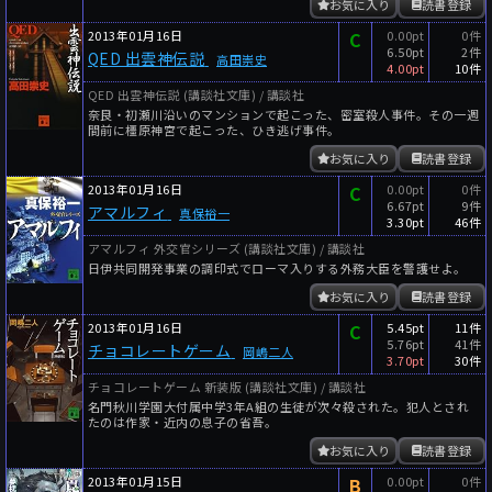
お気に入り
読書登録
2013年01月16日
C
0.00pt
0件
6.50pt
2件
QED 出雲神伝説
高田崇史
4.00pt
10件
QED 出雲神伝説 (講談社文庫) / 講談社
奈良・初瀬川沿いのマンションで起こった、密室殺人事件。その一週
間前に橿原神宮で起こった、ひき逃げ事件。
お気に入り
読書登録
2013年01月16日
C
0.00pt
0件
6.67pt
9件
アマルフィ
真保裕一
3.30pt
46件
アマルフィ 外交官シリーズ (講談社文庫) / 講談社
日伊共同開発事業の調印式でローマ入りする外務大臣を警護せよ。
お気に入り
読書登録
2013年01月16日
C
5.45pt
11件
5.76pt
41件
チョコレートゲーム
岡嶋二人
3.70pt
30件
チョコレートゲーム 新装版 (講談社文庫) / 講談社
名門秋川学園大付属中学3年A組の生徒が次々殺された。犯人とされ
たのは作家・近内の息子の省吾。
お気に入り
読書登録
2013年01月15日
B
0.00pt
0件