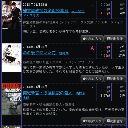
2013年01月25日
-
0.00pt
0件
0.00pt
0件
紳堂助教授の帝都怪異考
エドワー
4.00pt
4件
ド・スミス
紳堂助教授の帝都怪異考 (メディアワークス文庫) / アスキーメディア
ワークス
時は大正。伝統とモダンが共存する帝都東京。
お気に入り
読書登録
2013年01月25日
A
8.00pt
2件
9.00pt
4件
命の後で咲いた花
綾崎隼
4.65pt
17件
命の後で咲いた花 / アスキー・メディアワークス
晴れて第一志望の教育学部に入学した榛名なずなだったが、大学生活
は苦労の連続だった。それでも弱音を吐くことは出来ない。
お気に入り
読書登録
2013年01月25日
-
0.00pt
0件
0.00pt
0件
南紀新宮・徐福伝説の殺人
西村京
2.67pt
3件
太郎
南紀新宮・徐福伝説の殺人 / 新潮社
徐福マニアの社長が殺された。秦の始皇帝の命を受け、不老長寿の薬
を求めて旅立った徐福。
お気に入り
読書登録