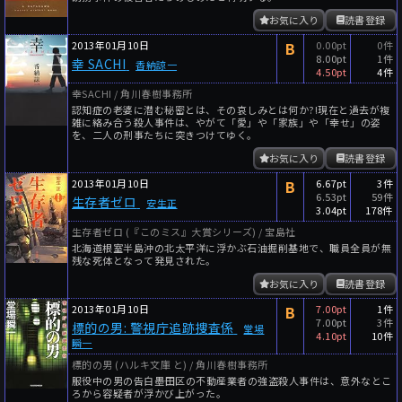
お気に入り
読書登録
2013年01月10日
B
0.00pt
0件
8.00pt
1件
幸 SACHI
香納諒一
4.50pt
4件
幸SACHI / 角川春樹事務所
認知症の老婆に潜む秘密とは、その哀しみとは何か?!現在と過去が複
雑に絡み合う殺人事件は、やがて「愛」や「家族」や「幸せ」の姿
を、二人の刑事たちに突きつけてゆく。
お気に入り
読書登録
2013年01月10日
B
6.67pt
3件
6.53pt
59件
生存者ゼロ
安生正
3.04pt
178件
生存者ゼロ (『このミス』大賞シリーズ) / 宝島社
北海道根室半島沖の北太平洋に浮かぶ石油掘削基地で、職員全員が無
残な死体となって発見された。
お気に入り
読書登録
2013年01月10日
B
7.00pt
1件
7.00pt
3件
標的の男: 警視庁追跡捜査係
堂場
4.10pt
10件
瞬一
標的の男 (ハルキ文庫 と) / 角川春樹事務所
服役中の男の告白――墨田区の不動産業者の強盗殺人事件は、意外なとこ
ろから容疑者が浮かび上がった。