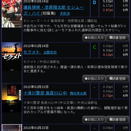
2013年01月24日
D
5.33pt
3件
6.17pt
6件
議員探偵・漆原翔太郎 セシュー
3.67pt
6件
ズ・ハイ
(短編集)
天祢涼
セシューズ・ハイ 議員探偵・漆原翔太郎 / 講談社
弁舌巧みで爽やか、でも天然な世襲議員とお堅いサムライ秘書が5つ
の難事件に挑む!謎とユーモアあふれた選挙区内限定ミステリー。
お気に入り
読書登録
2013年01月24日
C
0.00pt
0件
6.00pt
1件
セクメト
太田忠司
4.13pt
8件
セクメト / 中央公論新社
連続殺人犯が殺された。捜査一課の新人・和賀は遺体発見現場で美少
女と遭遇する。
お気に入り
読書登録
2013年01月23日
-
0.00pt
0件
0.00pt
0件
十津川警部 長良川心中
西村京太郎
3.75pt
4件
十津川警部 長良川心中 (中公文庫) / 中央公論新社
千三百年の歴史をもつ岐阜・長良川鵜飼いの最中に、観覧屋形船で男
女のカップルが意識不明になった。
お気に入り
読書登録
2013年01月23日
-
0.00pt
0件