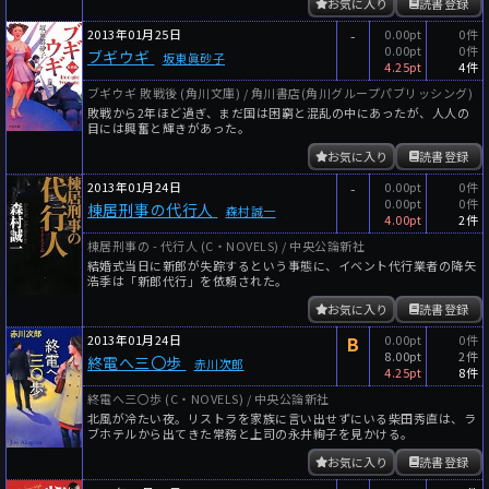
お気に入り
読書登録
2013年01月25日
-
0.00pt
0件
0.00pt
0件
ブギウギ
坂東眞砂子
4.25pt
4件
ブギウギ 敗戦後 (角川文庫) / 角川書店(角川グループパブリッシング)
敗戦から2年ほど過ぎ、まだ国は困窮と混乱の中にあったが、人人の
目には興奮と輝きがあった。
お気に入り
読書登録
2013年01月24日
-
0.00pt
0件
0.00pt
0件
棟居刑事の代行人
森村誠一
4.00pt
2件
棟居刑事の - 代行人 (C・NOVELS) / 中央公論新社
結婚式当日に新郎が失踪するという事態に、イベント代行業者の降矢
浩季は「新郎代行」を依頼された。
お気に入り
読書登録
2013年01月24日
B
0.00pt
0件
8.00pt
2件
終電へ三〇歩
赤川次郎
4.25pt
8件
終電へ三〇歩 (C・NOVELS) / 中央公論新社
北風が冷たい夜。リストラを家族に言い出せずにいる柴田秀直は、ラ
ブホテルから出てきた常務と上司の永井絢子を見かける。
お気に入り
読書登録