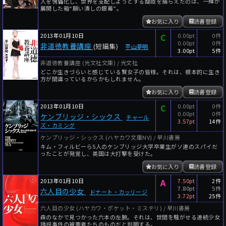
人を傀儡化し、世界を支配しようとする醍哉を捕らえたのは、一輝が
展開した箱“願い潰しの銀幕”。
お気に入り
読書登録
2013年01月10日
C
0.00pt
0件
0.00pt
0件
非道徳教養講座
(短編集)
平山夢明
3.00pt
5件
非道徳教養講座 (光文社文庫) / 光文社
どこか生きづらいと感じている賢女子の皆様。それは、根本的に生き
方が間違っているからかもしれません。
お気に入り
読書登録
2013年01月10日
C
0.00pt
0件
0.00pt
0件
ケンブリッジ・シックス
チャール
3.57pt
14件
ズ・カミング
ケンブリッジ・シックス (ハヤカワ文庫NV) / 早川書房
キム・フィルビーら5人のケンブリッジ大学卒業生がソ連のスパイだ
ったことが発覚し、英国は大打撃を受けた。
お気に入り
読書登録
2013年01月10日
A
7.50pt
2件
7.80pt
5件
六人目の少女
ドナート・カッリージ
3.72pt
25件
六人目の少女 (ハヤカワ・ポケット・ミステリ) / 早川書房
森のなかで見つかった六本の左腕。それは、世間を騒がせる連続少女
誘拐事件の被害者たちのものだと判明する。