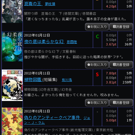
0.00pt
0件
崑崙の王
夢枕獏
4.20pt
5件
闇狩り師 崑崙の王 下 (徳間文庫) / 徳間書店
「遅くなっちまったな」乱蔵が言った。露木圭子の全身が震えた。
お気に入り
読書登録
2013年01月12日
C
0.00pt
0件
5.50pt
2件
夜の底は柔らかな幻
恩田陸
3.67pt
36件
夜の底は柔らかな幻 下 / 文藝春秋
煌びやかな闇が、手招きする。目前に迫った暗黒の世界“フチ”。
お気に入り
読書登録
2013年01月11日
S
7.80pt
5件
8.00pt
39件
植物図鑑
(短編集)
有川浩
3.81pt
259件
植物図鑑 (幻冬舎文庫) / 幻冬舎
お嬢さん、よかったら俺を拾ってくれませんか。咬みません。
お気に入り
読書登録
2013年01月11日
-
0.00pt
0件
0.00pt
0件
偽りのアンティークベア事件
ジョ
5.00pt
1件
ン・Ｊ・ラム
偽りのアンティークベア事件 (創元推理文庫) / 東京創元社
のどかな田舎町レメルケンプ・ミルでアンティーク・ベア盗難に博物