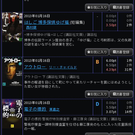
お気に入り
読書登録
2013年01月16日
-
0.00pt
0件
0.00pt
0件
はしご 博多探偵ゆげ福
(短編集)
3.50pt
2件
西村健
<博多探偵ゆげ福>はしご (講談社文庫) / 講談社
博多の伝説ラーメン屋台の息子、「ゆげ福」こと弓削匠は、父の失踪
の謎を追いながら探偵業を営む。
お気に入り
読書登録
2013年01月16日
B
6.00pt
1件
6.50pt
2件
アウトロー
リー・チャイルド
4.39pt
31件
アウトロー 下 (講談社文庫) / 講談社
事件の報道を目にして町にやって来たリーチャーを罠にはめようとし
た若い女が惨殺された。
お気に入り
読書登録
2013年01月16日
D
0.00pt
0件
5.50pt
2件
電子の標的
濱嘉之
3.07pt
14件
電子の標的 警視庁特別捜査官・藤江康央 (講談社文庫) / 講談社
警視庁捜査一課特別捜査室を仕切る藤江康央のもとに入った児童誘拐
の一報。