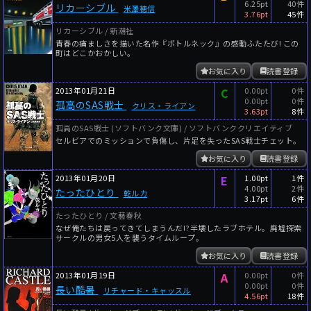
6.25pt
40件
リカーシブル
米澤穂信
3.76pt
45件
リカーシブル / 新潮社
青春の痛ましさを描いた名作『ボトルネック』の感動ふたたび! この
町はどこかおかしい。
お気に入り
読書登録
2013年01月21日
C
0.00pt
0件
0.00pt
0件
孤高のSAS戦士
クリス・ライアン
3.63pt
8件
孤高のSAS戦士 (ソフトバンク文庫) / ソフトバンククリエイティブ
セルビアでのミッションで負傷し、片足を失ったSAS戦士チェット。
お気に入り
読書登録
2013年01月20日
E
1.00pt
1件
4.00pt
2件
たったひとり
乾ルカ
3.17pt
6件
たったひとり / 文藝春秋
なぜ俺たちは戻ってきてしまうんだ!?半壊したラブホテル。廃墟探索
サークルの男女5人を襲うタイムループ。
お気に入り
読書登録
2013年01月19日
A
0.00pt
0件
0.00pt
0件
長い酷暑
リチャード・キャッスル
4.56pt
18件