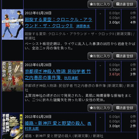
お気に入り
読書登録
2013年01月28日
-
0.00pt
0件
0.00pt
0件
廻旋する夏空：クロニクル・アラ
3.00pt
4件
ウンド・ザ・クロックII
津原泰水
廻旋する夏空: クロニクル・アラウンド・ザ・クロックII (新潮文庫) /
新潮社
ベーシスト板垣史朗は、ライヴに乱入した暴漢の凶刃から岩倉をかば
い、全治二ヶ月の傷を負った。
お気に入り
読書登録
2013年01月28日
-
0.00pt
0件
5.00pt
1件
京都禊ぎ神殺人物語: 民俗学者 竹
3.67pt
3件
之内春彦の事件簿
秋月達郎
京都禊ぎ神殺人物語: 民俗学者 竹之内春彦の事件簿 (新潮文庫) / 新潮
社
上賀茂神社の禊ぎの川で発見された、素肌に絢爛豪華な振袖をまと
い、二つに折れた破魔矢を持った若い女性の死体。
お気に入り
読書登録
2013年01月28日
-
0.00pt
0件
0.00pt
0件
姫路・新神戸 愛と野望の殺人
西
3.00pt
2件
村京太郎
姫路・新神戸 愛と野望の殺人 (新潮文庫) / 新潮社