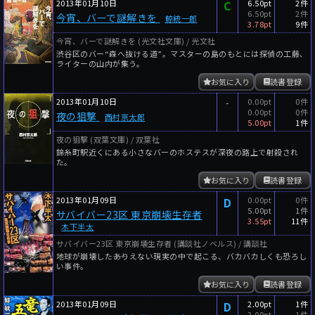
2013年01月10日
C
6.50pt
2件
6.50pt
2件
今宵、バーで謎解きを
鯨統一郎
3.78pt
9件
今宵、バーで謎解きを (光文社文庫) / 光文社
渋谷区のバー“森へ抜ける道”。マスターの島のもとには探偵の工藤、
ライターの山内が集う。
お気に入り
読書登録
2013年01月10日
-
0.00pt
0件
0.00pt
0件
夜の狙撃
西村京太郎
5.00pt
1件
夜の狙撃 (双葉文庫) / 双葉社
錦糸町駅近くにある小さなバーのホステスが深夜の路上で射殺され
た。
お気に入り
読書登録
2013年01月09日
D
0.00pt
0件
5.00pt
1件
サバイバー23区 東京崩壊生存者
3.55pt
11件
木下半太
サバイバー23区 東京崩壊生存者 (講談社ノベルス) / 講談社
地球が崩壊した――ありえない現実の中で起こる、バカバカしくも恐ろし
い事件。
お気に入り
読書登録
2013年01月09日
D
2.00pt
1件
2.00pt
1件