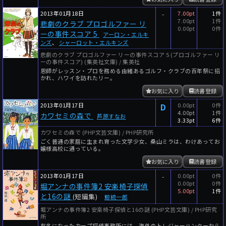
2013年01月18日
-
7.00pt
1件
7.00pt
1件
悲劇のクラブ プロゴルファー リ
0.00pt
0件
ーの事件スコア 5
アーロン・エルキ
ンズ
、
シャーロット・エルキンズ
悲劇のクラブ プロゴルファー リーの事件スコア 5 (プロゴルファー リ
ーの事件スコア) (集英社文庫) / 集英社
恩師がレッスン・プロを務める由緒あるゴルフ・クラブの百年祭に招
かれ、ハワイを訪れたリー。
お気に入り
読書登録
2013年01月17日
D
0.00pt
0件
4.00pt
1件
カワセミの森で
芦原すなお
3.33pt
6件
カワセミの森で (PHP文芸文庫) / PHP研究所
ごく普通の家庭に生まれ育った文学少女、桑山ミラは、わけあってお
嬢様高校に通っている。
お気に入り
読書登録
2013年01月17日
-
0.00pt
0件
0.00pt
0件
堀アンナの事件簿2 安楽椅子探偵
5.00pt
1件
と16の謎
(短編集)
鯨統一郎
堀アンナの事件簿2 安楽椅子探偵と16の謎 (PHP文芸文庫) / PHP研究
所
有名になったカープ探偵事務所には、海外のトレジャーハンターから