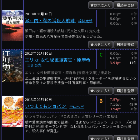
お気に入り
読書登録
2013年01月10日
-
0.00pt
0件
5.00pt
1件
瀬戸内・鞆の浦殺人航跡
梓林太郎
0.00pt
0件
瀬戸内・鞆の浦殺人航跡 (光文社文庫) / 光文社
信州・白馬の八方尾根で白骨死体が見つかった。
お気に入り
読書登録
2013年01月10日
C
0.00pt
0件
6.67pt
3件
エリカ: 女性秘匿捜査官・原麻希
3.91pt
11件
吉川英梨
エリカ 女性秘匿捜査官・原麻希 (宝島社文庫) / 宝島社
至上最凶の犯罪脚本家、通称“背望会リクルーター"を逮捕するという
使命を受けた警視庁捜査一課所属刑事・原麻希。
お気に入り
読書登録
2013年01月10日
B
7.57pt
7件
7.16pt
49件
いつまでもショパン
中山七里
3.94pt
50件
いつまでもショパン (『このミス』大賞シリーズ) / 宝島社
橋本愛主演の映画化で話題、「さよならドビュッシー」シリーズの最
新刊が登場! ポーランドで行なわれるショパン・コンクールの会場
で、殺人事件が発生。
お気に入り
読書登録