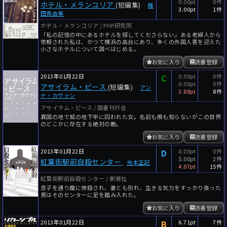
0.00pt
0件
ホテル・メランコリア
(短編集)
篠
3.00pt
1件
田真由美
ホテル・メランコリア / PHP研究所
「私の記憶の中にあるホテルを探してくださらない」ある老婦人から
依頼された私は、かつて横浜の高台にあり、多くの外国人客を迎えた
小さなホテルについて調べはじめる。
お気に入り
読書登録
2013年01月22日
C
0.00pt
0件
0.00pt
0件
アサイラム・ピース
(短編集)
アン
3.88pt
8件
ナ・カヴァン
アサイラム・ピース / 国書刊行会
異国の地で城の地下牢に囚われた女。名前も顔も知らないがこの世界
のどこかに存在する絶対の敵。
お気に入り
読書登録
2013年01月22日
D
0.00pt
0件
5.00pt
2件
紅葉街駅前自殺センター
光本正記
4.07pt
15件
紅葉街駅前自殺センター / 新潮社
息子を通り魔に惨殺され、妻とも別れ、生きる気力をすっかり喪った
男はそのセンターに足を踏み入れた。
お気に入り
読書登録
2013年01月22日
B
6.71pt
7件