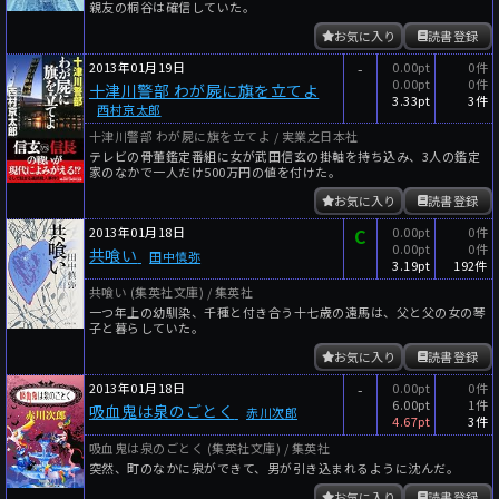
親友の桐谷は確信していた。
お気に入り
読書登録
2013年01月19日
-
0.00pt
0件
0.00pt
0件
十津川警部 わが屍に旗を立てよ
3.33pt
3件
西村京太郎
十津川警部 わが屍に旗を立てよ / 実業之日本社
テレビの骨董鑑定番組に女が武田信玄の掛軸を持ち込み、3人の鑑定
家のなかで一人だけ500万円の値を付けた。
お気に入り
読書登録
2013年01月18日
C
0.00pt
0件
0.00pt
0件
共喰い
田中慎弥
3.19pt
192件
共喰い (集英社文庫) / 集英社
一つ年上の幼馴染、千種と付き合う十七歳の遠馬は、父と父の女の琴
子と暮らしていた。
お気に入り
読書登録
2013年01月18日
-
0.00pt
0件
6.00pt
1件
吸血鬼は泉のごとく
赤川次郎
4.67pt
3件
吸血鬼は泉のごとく (集英社文庫) / 集英社
突然、町のなかに泉ができて、男が引き込まれるように沈んだ。
お気に入り
読書登録