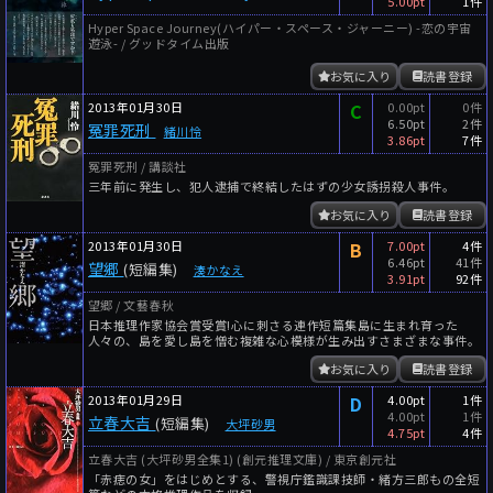
5.00pt
1件
Hyper Space Journey(ハイパー・スペース・ジャーニー) -恋の宇宙
遊泳- / グッドタイム出版
お気に入り
読書登録
2013年01月30日
C
0.00pt
0件
6.50pt
2件
冤罪死刑
緒川怜
3.86pt
7件
冤罪死刑 / 講談社
三年前に発生し、犯人逮捕で終結したはずの少女誘拐殺人事件。
お気に入り
読書登録
2013年01月30日
B
7.00pt
4件
6.46pt
41件
望郷
(短編集)
湊かなえ
3.91pt
92件
望郷 / 文藝春秋
日本推理作家協会賞受賞!心に刺さる連作短篇集島に生まれ育った
人々の、島を愛し島を憎む複雑な心模様が生み出すさまざまな事件。
お気に入り
読書登録
2013年01月29日
D
4.00pt
1件
4.00pt
1件
立春大吉
(短編集)
大坪砂男
4.75pt
4件
立春大吉 (大坪砂男全集1) (創元推理文庫) / 東京創元社
「赤痣の女」をはじめとする、警視庁鑑識課技師・緒方三郎もの全短