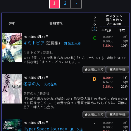
1
2
›
～
件
レビュー数
～
人
読者数
オスダメ＆
ラ
潜在点数＆
ン
年代
参考
書籍情報
Amazon
ク
[
？
]
平均点
件数
年代と月の範囲
先月以降
今月以降
2013年01月31日
C
0.00pt
0件
0.00pt
0件
キミトピア
年
月
(短編集)
舞城王太郎
3.80pt
10件
～
キミトピア / 新潮社
年
月
夫の「優しさ」を耐えられない私(「やさしナリン」)、進路とBITCH
で悩む俺(「すっとこどっこいしょ」。
細かく検索
お気に入り
読書登録
2013年01月31日
B
8.00pt
1件
絞り込みリセット
6.67pt
6件
冬芽の人
大沢在昌
3.86pt
21件
冬芽の人 / 新潮社
「お前が戦わなければ皆殺しだ」強盗殺人事件の捜査中に自分をかば
った同僚を亡くし、その責を負って警察を辞めた牧しずりは、同僚の
息子・岬人と出会う。
お気に入り
読書登録
2013年01月30日
-
0.00pt
0件
0.00pt
0件
Hyper Space Journey
瀬川久志