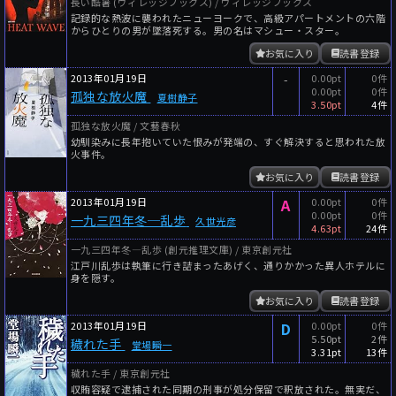
長い酷暑 (ヴィレッジブックス) / ヴィレッジブックス
記録的な熱波に襲われたニューヨークで、高級アパートメントの六階
からひとりの男が墜落死する。男の名はマシュー・スター。
お気に入り
読書登録
2013年01月19日
-
0.00pt
0件
0.00pt
0件
孤独な放火魔
夏樹静子
3.50pt
4件
孤独な放火魔 / 文藝春秋
幼馴染みに長年抱いていた恨みが発端の、すぐ解決すると思われた放
火事件。
お気に入り
読書登録
2013年01月19日
A
0.00pt
0件
0.00pt
0件
一九三四年冬─乱歩
久世光彦
4.63pt
24件
一九三四年冬―乱歩 (創元推理文庫) / 東京創元社
江戸川乱歩は執筆に行き詰まったあげく、通りかかった異人ホテルに
身を隠す。
お気に入り
読書登録
2013年01月19日
D
0.00pt
0件
5.50pt
2件
穢れた手
堂場瞬一
3.31pt
13件
穢れた手 / 東京創元社
収賄容疑で逮捕された同期の刑事が処分保留で釈放された。無実だ、