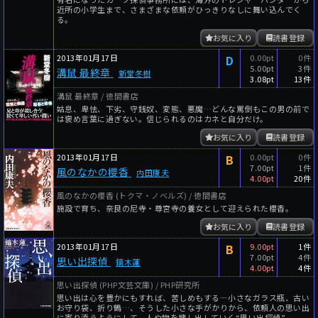
近所の小学生まで、さまざまな依頼がひっきりなしに舞い込んでく
る。
お気に入り
読書登録
2013年01月17日
D
0.00pt
0件
5.00pt
3件
溝鼠 最終章
新堂冬樹
3.08pt
13件
溝鼠 最終章 / 徳間書店
姑息、卑怯、下劣、守銭奴、変態、悪魔…どんな罵倒もこの男の前で
は褒め言葉に過ぎない。信じられるのはカネと自分だけ。
お気に入り
読書登録
2013年01月17日
B
0.00pt
0件
7.00pt
1件
風のなかの櫻香
内田康夫
4.00pt
20件
風のなかの櫻香 (トクマ・ノベルズ) / 徳間書店
施設で育ち、奈良の尼寺・尊宮寺の養女として迎えられた櫻香。
お気に入り
読書登録
2013年01月17日
B
9.00pt
1件
7.00pt
4件
思い出探偵
鏑木蓮
4.00pt
4件
思い出探偵 (PHP文芸文庫) / PHP研究所
思い出は心を豊かにもすれば、苦しめもする―小さなガラス瓶、古い
お守り袋、折り鶴…、そうした小さな手がかりから、依頼人の思い出
に寄り添うようにして、人や物を捜し出していく“思い出探偵”。