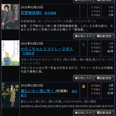
2013年01月25日
-
0.00pt
0件
0.00pt
0件
蛟堂報復録6
鈴木麻純
4.50pt
2件
蛟堂報復録〈6〉 (アルファポリス文庫) / アルファポリス
蛟堂―江戸時代より続く漢方薬局兼雑貨屋。しかしその真の姿は、大
金と引き換えに依頼人の恨みを晴らす「報復屋」。
お気に入り
読書登録
2013年01月25日
C
0.00pt
0件
6.43pt
7件
かのこちゃんとマドレーヌ夫人
4.48pt
40件
万城目学
かのこちゃんとマドレーヌ夫人 (角川文庫) / 角川書店(角川グループパ
ブリッシング)
かのこちゃんは小学一年生の元気な女の子。マドレーヌ夫人は外国語
を話す優雅な猫。
お気に入り
読書登録
2013年01月25日
B
8.00pt
1件
7.50pt
2件
誰もいない夜に咲く
(短編集)
桜木
3.97pt
35件
紫乃
誰もいない夜に咲く (角川文庫) / KADOKAWA / 角川書店
&#x89aa;&#x304b;&#x3089;&#x7d99;&#x3044;&#x3060;&#x7267;
お気に入り
読書登録