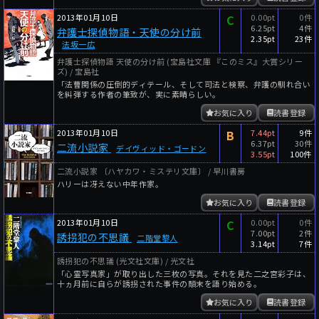
2013年01月10日
C
0.00pt
0件
6.25pt
4件
弁護士探偵物語・天使の分け前
2.35pt
23件
法坂一広
弁護士探偵物語 天使の分け前 (宝島社文庫 『このミス』大賞シリー
ズ) / 宝島社
「法曹関係の圧倒的ディテール、そして司法と検察、弁護の馴れ合い
を糾弾する作者の筆致が、実に素晴らしい。
お気に入り
読書登録
2013年01月10日
B
7.44pt
9件
6.37pt
30件
二流小説家
デイヴィッド・ゴードン
3.55pt
100件
二流小説家 〔ハヤカワ・ミステリ文庫〕 / 早川書房
ハリーは冴えない中年作家。
お気に入り
読書登録
2013年01月10日
C
0.00pt
0件
7.00pt
2件
誘拐犯の不思議
二階堂黎人
3.14pt
7件
誘拐犯の不思議 (光文社文庫) / 光文社
「心霊写真家」が取り出した三枚の写真。それを見た二之宮彩子は、
十ヵ月前に自らが誘拐された事件の顛末を語り始める。
お気に入り
読書登録