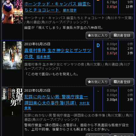
6.78pt
9件
ホーンテッド・キャンパス 幽霊た
3.85pt
13件
ちとチョコレート
櫛木理宇
ホーンテッド・キャンパス 幽霊たちとチョコレート (角川ホラー文庫)
/ 角川書店(角川グループパブリッシング)
幽霊が「視えてしまう」草食系大学生の八神森司。
お気に入り
読書登録
2013年01月25日
D
0.00pt
0件
6.00pt
2件
露壜村事件 生き神少女とザンサツ
3.67pt
3件
の夜
椙本孝思
露壜村事件 生き神少女とザンサツの夜 (角川文庫) / 角川書店(角川グ
ループパブリッシング)
「この地で面白いものを発見した。
お気に入り
読書登録
2013年01月25日
-
0.00pt
0件
0.00pt
0件
犯罪に向かない男: 警視庁捜査一
3.00pt
3件
課田楽心太の事件簿(共謀)
大村友
貴美
犯罪に向かない男 警視庁捜査一課田楽心太の事件簿 (角川文庫) / 角川
書店(角川グループパブリッシング)
警視庁捜査一課の田楽心太警部は、普段から不真面目な態度が目立
ち、上司や同僚、後輩からさえも睨まれることが多い。