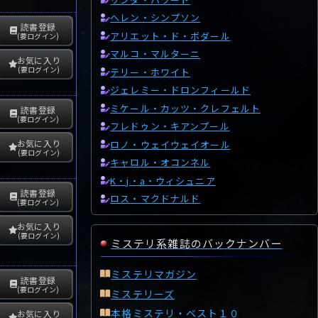
ヘレン・シンプソン
読書登録
アリエット・ド・ボダール
(要ログイン)
マルコ・マルターニ
お気に入り
(要ログイン)
テリー・ホワイト
ジェレミー・ドロンフィールド
ミケール・カッツ・クレフェルト
読書登録
(要ログイン)
フレドゥン・キアンプール
お気に入り
ロノ・ウェイウェイオール
(要ログイン)
キャロル・オコンネル
K・j・a・ウィシュニア
読書登録
ロス・マクドナルド
(要ログイン)
お気に入り
(要ログイン)
ミステリ系雑誌のバックナンバー
ミステリマガジン
読書登録
(要ログイン)
ミステリーズ
本格ミステリ・ベスト１０
お気に入り