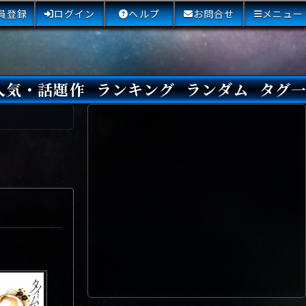
員登録
ログイン
ヘルプ
お問合せ
メニュー
人気・話題作
ランキング
ランダム
タグ
本日
3日間
今週
今月
最近閲覧された小説
国内総合ランキング
海外総合ランキング
Amazon国内作品高評価
Amazon海外作品高評価
国内作品高評価
海外作品高評価
閲覧回数
オススメ投票回数
読書した人が多い小説
サイトランク
Sランク
Aランク
Bランク
Cランク
Dランク
Eランク
Fランク
初心者におすすめ
クローズド・サー
本格ミステリ
青春ミステリ
学園ミステリ
日常の謎
SFミステリ
倒叙ミステリ
警察小説
映画化
ドラマ化
その他をもっとみ