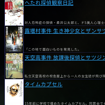
へたれ探偵観察日記
露壜村事件 生き神少女とザンサ
「この地で面白いものを発見した。
天空高事件 放課後探偵とサツジ
タイムカプセル