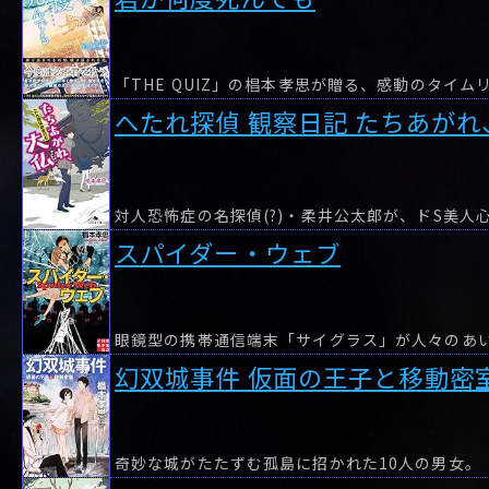
へたれ探偵 観察日記 たちあがれ
スパイダー・ウェブ
幻双城事件 仮面の王子と移動密
奇妙な城がたたずむ孤島に招かれた10人の男女。