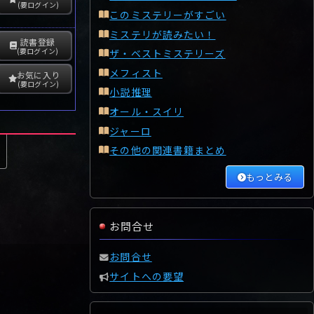
(要ログイン)
このミステリーがすごい
ミステリが読みたい！
読書登録
(要ログイン)
ザ・ベストミステリーズ
メフィスト
お気に入り
(要ログイン)
小説推理
オール・スイリ
ジャーロ
その他の関連書籍まとめ
もっとみる
お問合せ
お問合せ
サイトへの要望