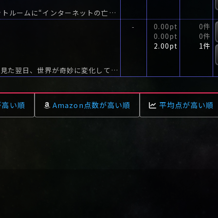
ソフトウェア会社に勤める平岡が通っているチャットルームに“インターネットの亡霊”を名乗る者が現れた。
0.00pt
0件
-
0.00pt
0件
2.00pt
1件
山羊(やぎ)と呼ばれる男は、戦車に追われる悪夢を見た翌日、世界が奇妙に変化している事に気付いた。
が高い順
Amazon点数が高い順
平均点が高い順