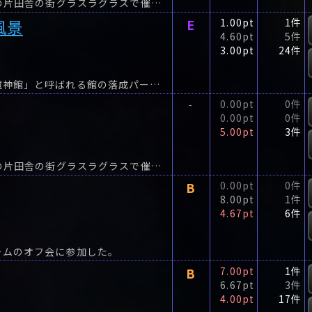
小さな広告代理店に勤める初芝亘(25)は、ドイツの片田舎の街グラスラグラスで催される魔女祭の取材に出かけた。
風景
E
1.00pt
1件
4.60pt
5件
3.00pt
24件
身に覚えのない女性からの一本の電話により、「魔神館」と呼ばれる館の落成パーティーに参加することになった高校生・白鷹黒彦。
0.00pt
0件
-
0.00pt
0件
5.00pt
3件
小さな広告代理店に勤める初芝亘(25)は、ドイツの片田舎の街グラスラグラスで催される魔女祭の取材に出かけた。
B
0.00pt
0件
8.00pt
1件
4.67pt
6件
ームのオフ会に参加した。
B
7.00pt
1件
6.67pt
3件
4.00pt
17件