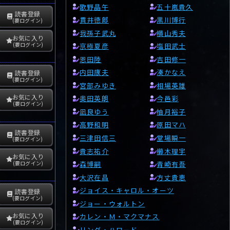
歌野晶午
五十嵐貴久
読書登録
貫井徳郎
黒川博行
(要ログイン)
我孫子武丸
横山秀夫
お気に入り
(要ログイン)
京極夏彦
塩田武士
恩田陸
吉田修一
内田康夫
湊かなえ
読書登録
(要ログイン)
宮部みゆき
相場英雄
お気に入り
奥田英朗
今邑彩
(要ログイン)
凪良ゆう
柚月裕子
高野和明
原田マハ
読書登録
三津田信三
堂場瞬一
(要ログイン)
貴志祐介
櫛木理宇
お気に入り
森博嗣
青崎有吾
(要ログイン)
大沢在昌
方丈貴恵
ジョイス・キャロル・オーツ
読書登録
(要ログイン)
ジョー・ウォルトン
お気に入り
カレン・Ｍ・マクマナス
(要ログイン)
リンダ・ハワード