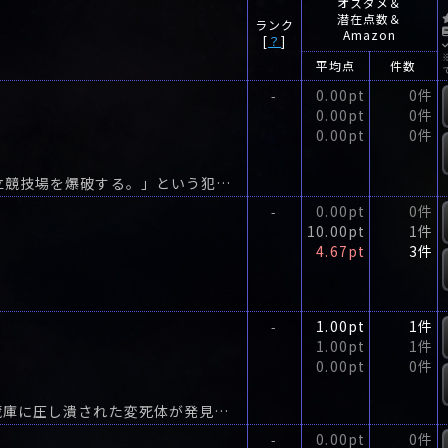
オスダメ＆
潜在点数＆
ランク
Amazon
[
？
]
平均点
件数
0.00pt
0件
-
0.00pt
0件
0.00pt
0件
「東京オリンピックを中止しろ、さもなくば新国立競技場を爆破する。」という犯行声明とともに爆破された札幌時計台。
0.00pt
0件
-
10.00pt
1件
4.67pt
3件
1.00pt
1件
-
1.00pt
1件
0.00pt
0件
宗教都市・深石市で、奇妙なバラバラ死体と、冷蔵庫に圧し潰された変死体が発見された。被害者はともに警官。
0.00pt
0件
-