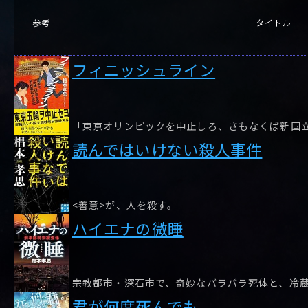
参考
タイトル
フィニッシュライン
読んではいけない殺人事件
<善意>が、人を殺す。
ハイエナの微睡
君が何度死んでも