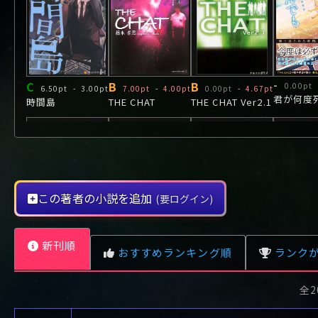
や行
や
ヤ行
ゆ
ヤ
よ
ユ
ヨ
ら行
ら
り
ラ行
る
ラ
れ
リ
ろ
ル
レ
ロ
わ行
わ
ワ行
ワ
C
B
B
-
0.00pt
6.50pt
-
3.00pt
7.00pt
-
4.00pt
0.00pt
-
4.67pt
君が何度
時間島
THE CHAT
THE CHAT Ver2.1
この著者の小説を追加
(要ログイン)
-
-
-
-
0.00pt
-
3.00pt
0.00pt
-
0.00pt
0.00pt
-
0.00pt
0.00pt
新刊順
おすすめランキング順
ランク
SPOOKY
フィニッシュライ
スパイダー・ウェ
幻双城事
ン
ブ
の王子と
全2
レビュー数が多い順
タイトル順