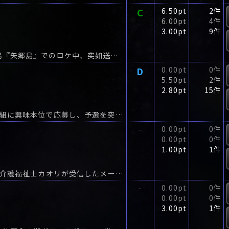
C
6.50pt
2件
6.00pt
4件
3.00pt
9件
「お前たちは島から生きて出られない」―廃墟の島『矢郷島』でのロケ中、突如送られてきた動画メール。
D
0.00pt
0件
5.50pt
2件
2.80pt
15件
優勝者には賞金1億円―視聴者参加型の新クイズ番組に興味本位で応募し、予選を突破した笠間翔太と添川陽奈。
0.00pt
0件
-
0.00pt
0件
1.00pt
1件
『私と一緒に死んでくれる?』雨の降る夜、22歳の介護福祉士カオリが受信したメール。
0.00pt
0件
-
0.00pt
0件
3.00pt
1件