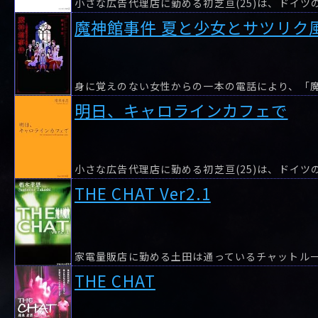
魔神館事件 夏と少女とサツリク
明日、キャロラインカフェで
THE CHAT Ver2.1
家電量販店に勤める土田は通っているチャットル
THE CHAT