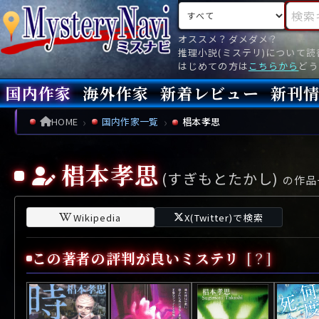
検索対象
検索キ
オススメ？ダメダメ？
推理小説(ミステリ)について
はじめての方は
こちらから
どう
国内作家
海外作家
新着レビュー
新刊
新刊
文庫
新刊
今月(
先月(
先々月
あ行
あ
い
ア行
う
ア
え
イ
お
ウ
エ
オ
HOME
国内作家一覧
椙本孝思
か行
か
き
カ行
く
カ
け
キ
こ
ク
ケ
コ
椙本孝思
(すぎもとたかし)
さ行
さ
し
サ行
す
サ
せ
シ
そ
ス
セ
ソ
の作品
た行
た
ち
タ行
つ
タ
て
チ
と
ツ
テ
ト
Wikipedia
X(Twitter)で検索
な行
な
に
ナ行
ぬ
ナ
ね
ニ
の
ヌ
ネ
ノ
この著者の評判が良いミステリ
[？]
は行
は
ひ
ハ行
ふ
ハ
へ
ヒ
ほ
フ
ヘ
ホ
ま行
ま
み
マ行
む
マ
め
ミ
も
ム
メ
モ