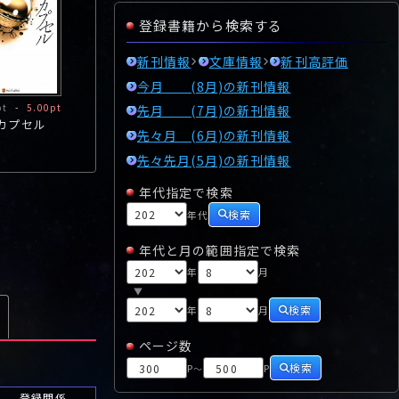
登録書籍から検索する
新刊情報
文庫情報
新刊高評価
今月 (8月)の新刊情報
pt
-
5.00pt
先月 (7月)の新刊情報
カプセル
先々月 (6月)の新刊情報
先々先月(5月)の新刊情報
年代指定で検索
検索
年代
年代と月の範囲指定で検索
年
月
▼
検索
年
月
ページ数
検索
P
P
～
登録関係