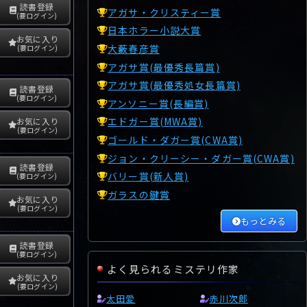
読書登録
アガサ・クリスティー賞
(要ログイン)
日本ホラー小説大賞
お気に入り
大藪春彦賞
(要ログイン)
アガサ賞(最優秀長篇賞)
アガサ賞(最優秀処女長篇賞)
読書登録
(要ログイン)
アンソニー賞(長編賞)
エドガー賞(MWA賞)
お気に入り
(要ログイン)
ゴールド・ダガー賞(CWA賞)
ジョン・クリーシー・ダガー賞(CWA賞)
読書登録
バリー賞(新人賞)
(要ログイン)
ガラスの鍵賞
お気に入り
(要ログイン)
もっとみる
読書登録
(要ログイン)
よく見られるミステリ作家
お気に入り
(要ログイン)
太田愛
赤川次郎