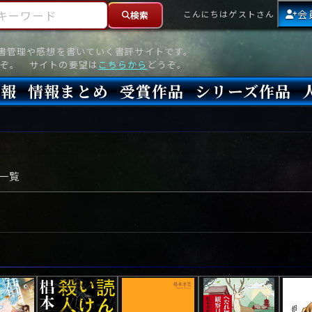
ーワード
会
こんにちはゲストさん
検索
読書管理や感想を書いていく書評サイトです。
ぞ。 サイトの要望は
こちらから
どうぞ。
情報
情報まとめ
受賞作品
シリーズ作品
情報
新刊
高評価
8月)発売
7月)発売
(6月)発売
『本格ミステリベスト』2026年版
『本格ミステリベスト』(海外)
『このミステリーがすごい!』2026年版
『このミステリーがすごい!』(海外)
『ミステリが読みたい!』2026年版
『ミステリが読みたい!』(海外)
『週刊文春ミステリーベスト10』2025年版
『週刊文春ミステリーベスト10』(海外)
本格ミステリ・エターナル300
本格ミステリ・ディケイド300
本格ミステリ・クロニクル300
ミステリー・リーグ
東西ミステリーベスト100 2012年版(国内)
東西ミステリーベスト100 2012年版(海外)
日本推理作家協会賞
本格ミステリ大賞
鮎川哲也賞
横溝正史ミステリ大賞
江戸川乱歩賞
メフィスト賞
『このミステリーがすごい!』大賞
アンソニー賞(長編賞)
エドガー賞(MWA賞)
ゴールド・ダガー賞(CWA賞)
バリー賞(長編賞)
ガラスの鍵賞
その他をもっとみる
その他をもっとみる
一覧