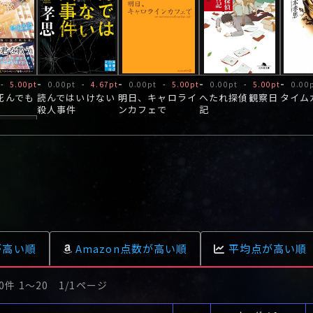
-
-
-
-
-
5.00pt
0.00pt
-
4.67pt
0.00pt
-
5.00pt
0.00pt
-
5.00pt
0.00
死んでも
読んではいけない
明日、キャロライ
へたれ探偵観察日
タイム
殺人事件
ンカフェで
記
-
0.00pt
が高い順
Amazon点数が高い順
平均点が高い順
件 仮面
移動密室
0件 1〜20 1/1ページ