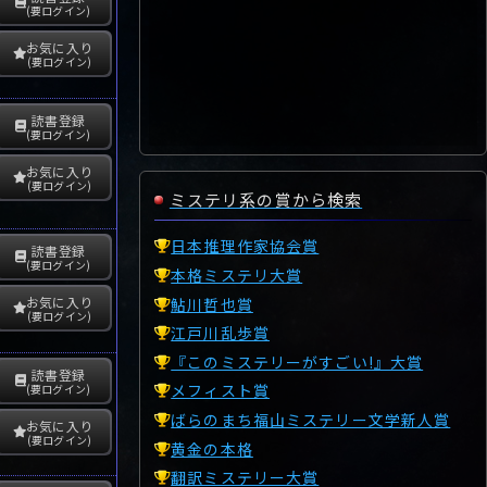
(要ログイン)
お気に入り
(要ログイン)
読書登録
(要ログイン)
お気に入り
(要ログイン)
ミステリ系の賞から検索
日本推理作家協会賞
読書登録
(要ログイン)
本格ミステリ大賞
お気に入り
鮎川哲也賞
(要ログイン)
江戸川乱歩賞
『このミステリーがすごい!』大賞
読書登録
メフィスト賞
(要ログイン)
ばらのまち福山ミステリー文学新人賞
お気に入り
(要ログイン)
黄金の本格
翻訳ミステリー大賞