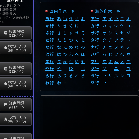
:お気に入り
:読書登録
国内作家一覧
海外作家一覧
:読書済み
※ログイン後の機能
あ行
あ
い
う
え
お
ア行
ア
イ
ウ
エ
オ
です
か行
か
き
く
け
こ
カ行
カ
キ
ク
ケ
コ
読書登録
さ行
さ
し
す
せ
そ
サ行
サ
シ
ス
セ
ソ
(要ログイン)
た行
た
ち
つ
て
と
タ行
タ
チ
ツ
テ
ト
お気に入り
な行
な
に
ぬ
ね
の
ナ行
ナ
ニ
ヌ
ネ
ノ
(要ログイン)
は行
は
ひ
ふ
へ
ほ
ハ行
ハ
ヒ
フ
ヘ
ホ
ま行
ま
み
む
め
も
マ行
マ
ミ
ム
メ
モ
読書登録
や行
や
ゆ
よ
ヤ行
ヤ
ユ
ヨ
(要ログイン)
ら行
ら
り
る
れ
ろ
ラ行
ラ
リ
ル
レ
ロ
お気に入り
わ行
わ
ワ行
ワ
(要ログイン)
読書登録
(要ログイン)
お気に入り
(要ログイン)
読書登録