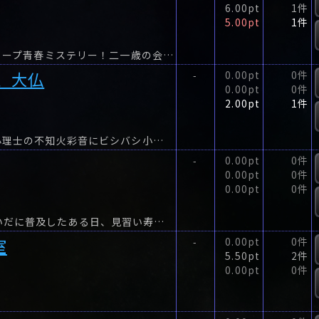
6.00pt
1件
5.00pt
1件
「THE QUIZ」の椙本孝思が贈る、感動のタイムリープ青春ミステリー！二一歳の会社員・市岡守琉は重病の父親を見舞った帰り、自宅マンションの吹き抜けを転落していく女性を目撃する。
、大仏
0.00pt
0件
-
0.00pt
0件
2.00pt
1件
対人恐怖症の名探偵(?)・柔井公太郎が、ドS美人心理士の不知火彩音にビシバシ小突かれながら今日もオドオド謎を解く!でも、持ち込まれるのは「奈良の大仏を立って歩かせて欲しい」「大阪通天閣...
0.00pt
0件
-
0.00pt
0件
0.00pt
0件
眼鏡型の携帯通信端末「サイグラス」が人々のあいだに普及したある日、見習い寿司職人・和泉淳がアイドルになった恋人の笹村灯里とデートすべく渋谷に向かっていると、謎の電話が入る。
室
0.00pt
0件
-
5.50pt
2件
0.00pt
0件