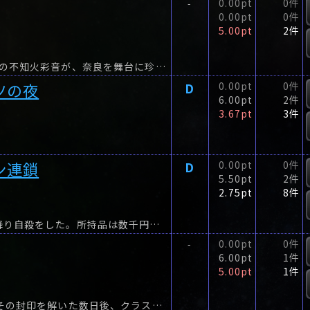
0.00pt
0件
-
0.00pt
0件
5.00pt
2件
対人恐怖症の探偵・柔井公太郎と、ドS美人心理士の不知火彩音が、奈良を舞台に珍事件を解決する! 「鹿に食べられた息子を探して」「制服が盗まれたのはなんで?」「国宝級の鉄剣を見つけて」など...
ツの夜
D
0.00pt
0件
6.00pt
2件
3.67pt
3件
ン連鎖
D
0.00pt
0件
5.50pt
2件
2.75pt
8件
私立天空高校の校舎屋上から一人の女生徒が飛び降り自殺をした。所持品は数千円の入ったサイフと、裏が紫色の小さな手鏡。
0.00pt
0件
-
6.00pt
1件
5.00pt
1件
15年前に学校で埋めたタイムカプセル。同窓会でその封印を解いた数日後、クラスメイトの一人が刺殺体となって発見された。