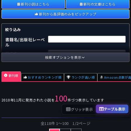
新刊小説はこちら
新刊の文庫はこちら
新刊から高評価のみをピックアップ
絞り込み
書籍名/出版社レーベ
ル
著者名
検索オプションを表示
国内
海外
あらすじ
新刊順
おすすめランキング順
ランクが高い順
Amazon点数が
出版社
～
pp.
ページ数
100
単行本
文庫本
フォーマット
2010年11月に発売された小説を
件づつ表示しています
～
Pt
オスダメ点数
テーブル表示
グリッド表示
～
Pt
潜在点数
全118件 1〜100 1/2ページ
～
Pt
Amazon点数