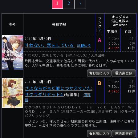
1
2
›
～
件
レビュー数
～
人
読者数
オスダメ＆
ラ
潜在点数＆
ン
年代
参考
書籍情報
Amazon
ク
[
？
]
平均点
件数
年代と月の範囲
先月以降
今月以降
2010年11月30日
A
0.00pt
0件
0.00pt
0件
叶わない、恋をしている
年
月
凪良ゆう
4.63pt
19件
～
叶わない、恋をしている (SHYノベルス) / 大洋図書
年
月
片岡志貴は、交通事故で他界した両親に代わり、三人の弟を育ててい
る。大学を中退し、昼も夜も仕事に明け暮れる日々。
細かく検索
お気に入り
読書登録
2010年11月30日
B
0.00pt
0件
絞り込みリセット
7.50pt
2件
さよならがまだ喉につかえていた:
4.67pt
12件
サクラダリセット4
(短編集)
河野
裕
サクラダリセット４ ＧＯＯＤＢＹＥ ｉｓ ｎｏｔ ＥＡＳＹ Ｗ
ＯＲＤ ｔｏ ＳＡＹ (角川スニーカー文庫) / 角川書店(角川グループ
パブリッシング)
「リセットを、使えません」相麻菫の死から二週間。浅井ケイと春埼
美空は、七坂中学校の奉仕クラブに入部する。
お気に入り
読書登録