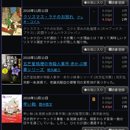
お気に入り
読書登録
2010年11月11日
-
0.00pt
0件
0.00pt
0件
クリスマス・ラテのお別れ
クレ
4.50pt
2件
オ・コイル
クリスマス・ラテのお別れ コクと深みの名推理８ (ＲＨブックス･
プラス) / 武田ランダムハウスジャパン
サンタクロースが遅刻！？その驚くべき理由とは？甘くて美味しいク
リスマス限定ラテはサンタが残した贈り物。
お気に入り
読書登録
2010年11月11日
-
0.00pt
0件
0.00pt
0件
五芒星桔梗の寺殺人事件 赤かぶ検
0.00pt
0件
事シリーズ
和久峻三
五芒星桔梗の寺殺人事件―赤かぶ検事シリーズ (光文社文庫) / 光文社
京都一条戻橋で、老舗呉服店の御曹司の変死体が見つかった。
お気に入り
読書登録
2010年11月11日
B
0.00pt
0件
0.00pt
0件
辛い飴
田中啓文
4.43pt
7件
辛い飴 (永見緋太郎の事件簿) (創元推理文庫) / 東京創元社
天才的テナーサックス奏者・永見緋太郎は、相変わらず音楽一筋の
日々を過ごしている。しかし、ひとたび謎に遭遇すると…。