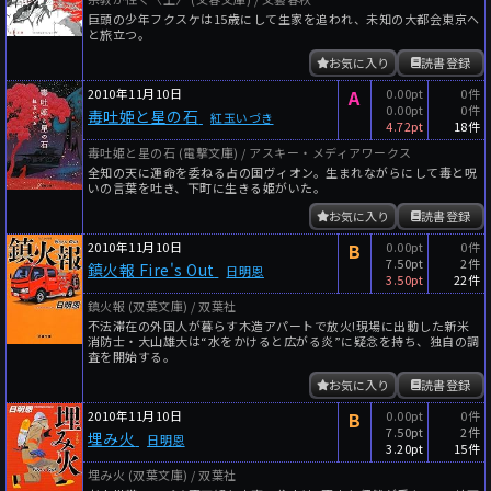
巨頭の少年フクスケは15歳にして生家を追われ、未知の大都会東京へ
と旅立つ。
お気に入り
読書登録
2010年11月10日
A
0.00pt
0件
0.00pt
0件
毒吐姫と星の石
紅玉いづき
4.72pt
18件
毒吐姫と星の石 (電撃文庫) / アスキー・メディアワークス
全知の天に運命を委ねる占の国ヴィオン。生まれながらにして毒と呪
いの言葉を吐き、下町に生きる姫がいた。
お気に入り
読書登録
2010年11月10日
B
0.00pt
0件
7.50pt
2件
鎮火報 Fire's Out
日明恩
3.50pt
22件
鎮火報 (双葉文庫) / 双葉社
不法滞在の外国人が暮らす木造アパートで放火!現場に出動した新米
消防士・大山雄大は“水をかけると広がる炎”に疑念を持ち、独自の調
査を開始する。
お気に入り
読書登録
2010年11月10日
B
0.00pt
0件
7.50pt
2件
埋み火
日明恩
3.20pt
15件
埋み火 (双葉文庫) / 双葉社