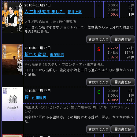
2010年11月27日
-
0.00pt
0件
0.00pt
0件
人生相談始めました
蒼井上鷹
4.00pt
1件
人生相談始めました / PHP研究所
モーさんの店は小さなショットバーで、繁華街から少し外れた雑居ビ
ルの2階にある。
お気に入り
読書登録
2010年11月27日
S
7.27pt
22件
7.48pt
174件
折れた竜骨
米澤穂信
3.87pt
97件
折れた竜骨 (ミステリ・フロンティア) / 東京創元社
ロンドンから出帆し、波高き北海を三日も進んだあたりに浮かぶソロ
ン諸島。
お気に入り
読書登録
2010年11月27日
C
0.00pt
0件
7.00pt
1件
鐘
内田康夫
4.00pt
12件
内田康夫ベストセレクション 鐘 / 角川書店(角川グループパブリッシ
ング)
東京都北区にある聖林寺。その境内にある鐘が、深夜、かすかに鳴っ
た。
お気に入り
読書登録