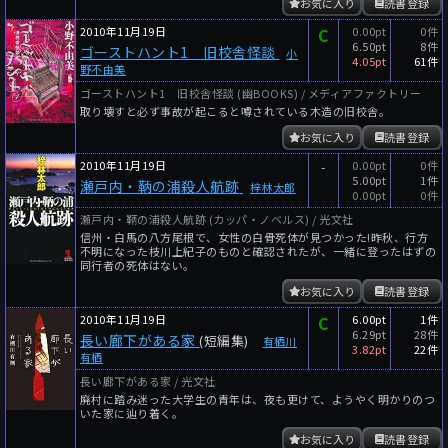
お気に入り
読書登録
2010年11月19日
C
0.00pt
0件
6.50pt
8件
ゴーストハント1 旧校舎怪談
小
4.05pt
61件
野不由美
ゴーストハント1 旧校舎怪談 (幽BOOKS) / メディアファクトリー
取り壊すと必ず事故が起こると噂されている木造の旧校舎。
お気に入り
読書登録
2010年11月19日
-
0.00pt
0件
5.00pt
1件
瀬戸内・鞆の浦殺人航跡
梓林太郎
0.00pt
0件
瀬戸内・鞆の浦殺人航跡 (カッパ・ノベルス) / 光文社
信州・白馬の八方尾根で、女性の白骨死体が見つかった!昨秋、行方
不明になった枝川上紀子のものと確認されたが、一緒に登ったはずの
同行者の死体はない。
お気に入り
読書登録
2010年11月19日
C
6.00pt
1件
6.29pt
28件
長い廊下がある家
(短編集)
有栖川
3.82pt
22件
有栖
長い廊下がある家 / 光文社
廃村に踏み迷った大学生の青年は、夜も更けて、ようやく明かりのつ
いた家に辿り着く。
お気に入り
読書登録