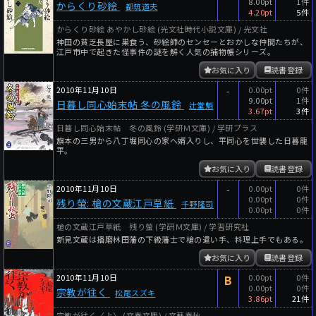
8.00pt
1件
からくり砂絵
都筑道夫
4.20pt
5件
からくり砂絵 あやかし砂絵 (光文社時代小説文庫) / 光文社
神田の貧乏長屋に巣食う、砂絵師のセンセーとおかしな仲間たちが、
江戸市中で起きた怪事件の謎を解く人気の捕物帳シリーズ。
お気に入り
読書登録
2010年11月10日
-
0.00pt
0件
9.00pt
1件
日暮し同心始末帖 冬の風鈴
辻堂魁
3.67pt
3件
日暮し同心始末帖 冬の風鈴 (学研Ｍ文庫) / 学研プラス
旗本の三男から八丁堀同心の家へ婿入りし、平同心を世襲した日暮龍
平。
お気に入り
読書登録
2010年11月10日
-
0.00pt
0件
0.00pt
0件
残り螢: 槍の文蔵江戸草紙
千野隆司
0.00pt
0件
槍の文蔵江戸草紙 残り螢 (学研Ｍ文庫) / 学習研究社
新見文蔵は播磨林田藩の下級藩士で槍の遣い手、料理上手でもある。
お気に入り
読書登録
2010年11月10日
B
0.00pt
0件
0.00pt
0件
宗教が往く
松尾スズキ
3.86pt
21件
宗教が往く〈上〉 (文春文庫) / 文藝春秋