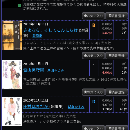
元関取が愛宕市内で突然暴れて多くの死傷者を出し、精神科の入院歴
が問題にされた。
お気に入り
読書登録
2010年11月11日
B
0.00pt
0件
0.00pt
0件
さよなら、そしてこんにちは
(短編
3.82pt
17件
集)
荻原浩
さよなら、そしてこんにちは (光文社文庫 お 37-4) / 光文社
笑い上戸で泣き上戸の営業マン・陽介の勤め先は葬儀会社だ。
お気に入り
読書登録
2010年11月11日
-
0.00pt
0件
8.00pt
1件
雪山冥府図
澤田ふじ子
4.00pt
2件
雪山冥府図: 土御門家・陰陽事件簿5 (光文社文庫 さ 16-20 光文社時代
小説文庫) / 光文社
お気に入り
読書登録
2010年11月11日
D
0.00pt
0件
4.67pt
3件
田村はまだか
(短編集)
朝倉かすみ
3.20pt
61件
田村はまだか (光文社文庫) / 光文社
深夜のバー。小学校のクラス会三次会。
お気に入り
読書登録