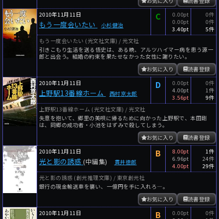
お気に入り
読書登録
2010年11月11日
C
0.00pt
0件
0.00pt
0件
もう一度会いたい
小杉健治
3.40pt
5件
もう一度会いたい (光文社文庫) / 光文社
引きこもり生活を送る悟史は、ある晩、アルツハイマー病を患う源一
郎と出会う。結婚の約束を果たせなかった女性に謝りたい。
お気に入り
読書登録
2010年11月11日
D
0.00pt
0件
4.00pt
1件
上野駅13番線ホーム
西村京太郎
3.56pt
9件
上野駅13番線ホーム (光文社文庫) / 光文社
失意を抱いて、郷里の美唄に帰るために向かった上野駅で、本田剛
は、同郷の成功者・小池をはずみで殺してしまう。
お気に入り
読書登録
2010年11月11日
B
8.00pt
1件
6.96pt
24件
光と影の誘惑
(中編集)
貫井徳郎
4.00pt
29件
光と影の誘惑 (創元推理文庫) / 東京創元社
銀行の現金輸送車を襲い、一億円を手に入れろ―。
お気に入り
読書登録
2010年11月11日
B
0.00pt
0件