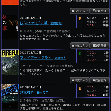
老人世帯でつづく不可解な火事。住人は“不幸な偶然が重なって”焼死
した。
お気に入り
読書登録
2010年11月10日
B
6.50pt
2件
6.54pt
26件
妖(あやかし)の華
誉田哲也
3.68pt
38件
妖(あやかし)の華 (文春文庫) / 文藝春秋
ヒモのヨシキは、ヤクザの恋人に手を出して半殺しにあうところを、
妖艶な女性に助られる。
お気に入り
読書登録
2010年11月10日
C
7.00pt
1件
7.00pt
1件
ファイアー・フライ
高嶋哲夫
4.25pt
4件
ファイアー・フライ (文春文庫) / 文藝春秋
半導体開発研究所に勤める木島優二は、成果は横取りされても仕事一
筋に生きてきた。
お気に入り
読書登録
2010年11月10日
B
7.00pt
1件
6.25pt
4件
越境捜査
笹本稜平
4.28pt
18件
越境捜査（下） (双葉文庫) / 双葉社
14年前の12億円詐取・殺人事件。再捜査を開始した鷺沼は、神奈川
県警山手署刑事、宮野と手を組む。