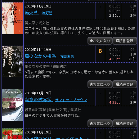
2010年11月19日
-
0.00pt
0件
0.00pt
0件
篝火草
海野碧
2.50pt
2件
篝火草 / 光文社
二年七ヶ月前に別れた妻の遺体の身元確認に呼ばれた蔵本翔は、記憶
の中の彼女の叫び声に導かれて、失くした過去に直面する―。
お気に入り
読書登録
2010年11月19日
B
0.00pt
0件
7.00pt
1件
風のなかの櫻香
内田康夫
4.00pt
20件
風のなかの櫻香 / 徳間書店
5歳まで施設で育ち、奈良の由緒ある尼寺・尊宮寺に養女に迎えられ
た美少女・櫻香。
お気に入り
読書登録
2010年11月19日
-
0.00pt
0件
0.00pt
0件
殺意の試写状
サンドラ・ブラウン
4.33pt
3件
殺意の試写状 (集英社文庫) / 集英社
白昼のホテルで大富豪が殺された。
お気に入り
読書登録
2010年11月19日
-
0.00pt
0件
0.00pt
0件
心理検死官ジョー・ベケット
メ