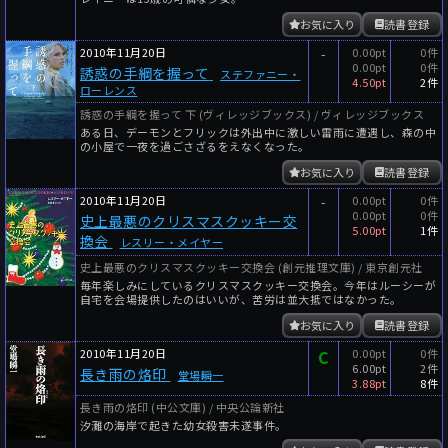
お気に入り
読書登録
2010年11月20日
-
0.00pt
0件
0.00pt
0件
誘惑の手綱を握って
ステファニー・
4.50pt
2件
ローレンス
誘惑の手綱を握って 下 (ヴィレッジブックス) / ヴィレッジブックス
ある日、デーモンとフリックは外出中に激しい雷雨に遭遇し、森の中
の小屋で一夜を過ごさざるをえなくなった。
お気に入り
読書登録
2010年11月20日
-
0.00pt
0件
0.00pt
0件
史上最悪のクリスマスクッキー交
5.00pt
1件
換会
レスリー・メイヤー
史上最悪のクリスマスクッキー交換会 (創元推理文庫) / 東京創元社
毎年楽しみにしているクリスマスクッキー交換会。今年はルーシーが
自宅を会場提供したのはいいが、苦労は並大抵ではなかった。
お気に入り
読書登録
2010年11月20日
C
0.00pt
0件
6.00pt
2件
長き雨の烙印
堂場瞬一
3.88pt
8件
長き雨の烙印 (中公文庫) / 中央公論新社
汐灘の海岸で起きた幼女殺害未遂事件。