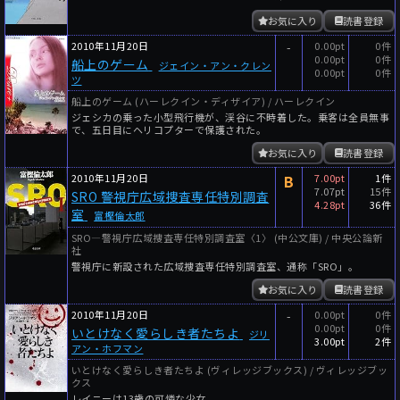
お気に入り
読書登録
2010年11月20日
-
0.00pt
0件
0.00pt
0件
船上のゲーム
ジェイン・アン・クレン
0.00pt
0件
ツ
船上のゲーム (ハーレクイン・ディザイア) / ハーレクイン
ジェシカの乗った小型飛行機が、渓谷に不時着した。乗客は全員無事
で、五日目にヘリコプターで保護された。
お気に入り
読書登録
2010年11月20日
B
7.00pt
1件
7.07pt
15件
SRO 警視庁広域捜査専任特別調査
4.28pt
36件
室
富樫倫太郎
SRO―警視庁広域捜査専任特別調査室〈1〉 (中公文庫) / 中央公論新
社
警視庁に新設された広域捜査専任特別調査室、通称「SRO」。
お気に入り
読書登録
2010年11月20日
-
0.00pt
0件
0.00pt
0件
いとけなく愛らしき者たちよ
ジリ
3.00pt
2件
アン・ホフマン
いとけなく愛らしき者たちよ (ヴィレッジブックス) / ヴィレッジブッ
クス
レイニーは13歳の可憐な少女。