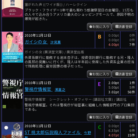
塞がれた声 ((ワイド版)) / ハーレクイン
ブラック・フライデー――1年で最も賑わう感謝祭翌日の金曜日、15万も
の人々で込み合うアメリカ最大のショッピングモールで、原因不明の
爆発が起きた。
お気に入り
読書登録
2010年11月13日
B
0.00pt
0件
0.00pt
0件
ガイシの女
汐見薫
4.00pt
7件
ガイシの女 (廣済堂文庫) / 廣済堂出版
外資系銀行に勤務する岩本杏子は、投資信託銀行に勤務する兄・隆人
の風邪の見舞いに行くが、隆人は半年前に倒産した外資系企業の担当
で残務処理に疲労困憊の様子だった。
お気に入り
読書登録
2010年11月12日
E
2.00pt
1件
5.00pt
5件
警視庁情報官
濱嘉之
3.02pt
56件
警視庁情報官 シークレット・オフィサー (講談社文庫) / 講談社
警視庁情報室。それは警視庁が秘密裏に組織した情報部門のプロ集団
である。
お気に入り
読書登録
2010年11月12日
C
0.00pt
0件
6.33pt
6件
ST 桃太郎伝説殺人ファイル
今野
4.07pt
15件
敏