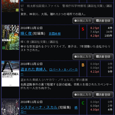
ST 桃太郎伝説殺人ファイル 警視庁科学特捜班 (講談社文庫) / 講談
社
東京、神奈川、大阪。離れた3つの場所での殺人。
お気に入り
読書登録
2010年11月12日
S
8.25pt
4件
7.65pt
34件
輝く夜
(短編集)
百田尚樹
4.28pt
185件
輝く夜 (講談社文庫) / 講談社
幸せな空気溢れるクリスマスイブ。恵子は、7年間働いた会社からリ
ストラされた。
お気に入り
読書登録
2010年11月12日
B
0.00pt
0件
0.00pt
0件
盗まれた貴婦人
ロバート・B・パーカ
4.22pt
9件
ー
盗まれた貴婦人 (ハヤカワ・ノヴェルズ) / 早川書房
名画盗難事件の裏で暗躍する謎の組織。依頼人を殺されたスペンサー
がただ一人立ち向かう。
お気に入り
読書登録
2010年11月12日
C
0.00pt
0件
6.00pt
2件
システィーナ・スカル
(短編集)
柄
4.00pt
4件
刀一