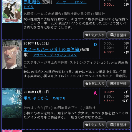
赤毛組合
(短編)
アーサー・コナン・
5.00pt
2件
ドイル
名探偵ホームズ 赤毛組合 (講談社青い鳥文庫) / 講談社
鋭い推理力と大胆な行動力で、あざやかに難事件を解決する名探偵シ
ャーロック・ホームズ!親友ワトソンとの息のあったコンビで驚くべ
き真相を次々と明らかにします。
お気に入り
読書登録
2010年11月16日
D
0.00pt
0件
1.00pt
1件
エステルハージ博士の事件簿
(短編
4.00pt
7件
集)
アヴラム・デイヴィッドスン
エステルハージ博士の事件簿 (ストレンジフィクション) / 河出書房新
社
時は19世紀と20世紀の変わり目、舞台はバルカン半島中央部に位置
する架空の小国スキタイ=パンノニア=トランスバルカニア三重帝国。
お気に入り
読書登録
2010年11月16日
A
8.00pt
2件
7.80pt
5件
地のはてから
乃南アサ
4.34pt
47件
地のはてから(下) (100周年書き下ろし) / 講談社
小樽での奉公を終え、知床に帰った少女は、かつて家族を救ってくれ
たアイヌの青年と再会する。一度きりのかなわぬ恋。
お気に入り
読書登録