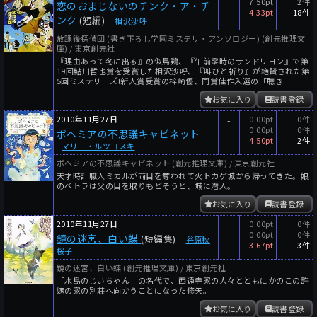
7.50pt
2件
恋のおまじないのチンク・ア・チ
4.33pt
18件
ンク
(短編)
相沢沙呼
放課後探偵団 (書き下ろし学園ミステリ・アンソロジー) (創元推理文
庫) / 東京創元社
『理由あって冬に出る』の似鳥鶏、『午前零時のサンドリヨン』で第
19回鮎川哲也賞を受賞した相沢沙呼、『叫びと祈り』が絶賛された第
5回ミステリーズ!新人賞受賞の梓崎優、同賞佳作入選の「聴き...
お気に入り
読書登録
2010年11月27日
-
0.00pt
0件
0.00pt
0件
ボヘミアの不思議キャビネット
4.50pt
2件
マリー・ルツコスキ
ボヘミアの不思議キャビネット (創元推理文庫) / 東京創元社
天才時計職人ミカルが両目を奪われて火トカゲ城から帰ってきた。娘
のペトラは父の目を取りもどそうと、城に潜入。
お気に入り
読書登録
2010年11月27日
-
0.00pt
0件
0.00pt
0件
鏡の迷宮、白い蝶
(短編集)
谷原秋
3.67pt
3件
桜子
鏡の迷宮、白い蝶 (創元推理文庫) / 東京創元社
「水島のじいちゃん」の名代で、西遠寺家の人々とともにかのこの許
嫁の家の別荘へ向かうことになった修矢。
お気に入り
読書登録