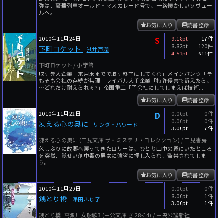
弥は、豪華列車オールド・マスカレード号で、一路懐かしいソヴュー
ルへ。
お気に入り
読書登録
2010年11月24日
S
9.18pt
17件
8.82pt
120件
下町ロケット
池井戸潤
4.52pt
611件
下町ロケット / 小学館
取引先大企業「来月末までで取引終了にしてくれ」メインバンク「そ
もそも会社の存続が無理」ライバル大手企業「特許侵害で訴えたら、
…どれだけ耐えられる?」帝国重工「子会社にしてしまえば技術...
お気に入り
読書登録
2010年11月22日
D
0.00pt
0件
0.00pt
0件
凍える心の奥に
リンダ・ハワード
3.00pt
7件
凍える心の奥に (二見文庫 ザ・ミステリ・コレクション) / 二見書房
久しぶりに故郷へ戻ってきたロリーは、ひとり山中の家にいたところ
を突然、覚せい剤中毒の男女に強盗に押し入られ、監禁されてしま
う。
お気に入り
読書登録
2010年11月20日
-
0.00pt
0件
8.00pt
1件
銭とり橋
澤田ふじ子
3.00pt
1件
銭とり橋: 高瀬川女船歌3 (中公文庫 さ 28-34) / 中央公論新社