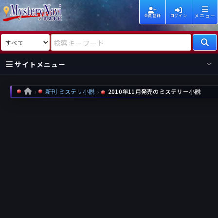
メニュー
会員登録
ログイン
検索対象
検索キーワード
サイトメニュー
国内
海外
新着
新刊
新刊 ミステリ小説
2010年11月発売のミステリー小説
HOME
作家
作家
レビュー
情報
国内
海外
受賞
新刊
ランキング
ランキング
作品
文庫
本日話題
情報
シリーズ
新刊
作品
まとめ
作品
高評価
近況話題
タグ
ランダム表示
要望
作品
一覧