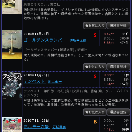
廃院のミカエル / 集英社
商社現地社員の美貴は、ギリシャで口にした蜂蜜にビジネスチャンス
を見出し、通訳の綾子や偶然知り合った壁画修復士の吉園とともに産
地の村を目指す。
お気に入り
読書登録
2010年11月26日
S
8.42pt
33件
8.03pt
305件
ゴールデンスランバー
伊坂幸太郎
3.83pt
474件
ゴールデンスランバー (新潮文庫) / 新潮社
衆人環視の中、首相が爆殺された。そして犯人は俺だと報道されてい
る。
お気に入り
読書登録
2010年11月25日
S
8.00pt
1件
8.75pt
8件
テンペスト
池上永一
3.64pt
157件
テンペスト 第四巻 冬虹 (角川文庫) / 角川書店(角川グループパブリ
ッシング)
昼間は孫寧温として王府に勤め、夜は側室に戻るという二重生活を送
っていた真鶴。ある日、尚泰王の子を身篭もったことが発覚。
お気に入り
読書登録
2010年11月25日
B
0.00pt
0件
7.23pt
13件
ホルモー六景
万城目学
4.47pt
99件