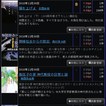
2010年11月30日
B
7.00pt
1件
7.25pt
4件
錨を上げよ
百田尚樹
4.08pt
264件
錨を上げよ（下） (100周年書き下ろし) / 講談社
作田又三、二十四歳、すべてをなげうち、大阪を飛び出した。何の目
的もあてもない。
お気に入り
読書登録
2010年11月30日
-
0.00pt
0件
0.00pt
0件
無縁社会からの脱出
西村京太郎
3.67pt
3件
無縁社会からの脱出 ―北へ帰る列車― (カドカワ・エンタテインメ
ント) / 角川書店(角川グループパブリッシング)
多摩川土手近くに立つ長屋の中で、老人の扼殺死体が発見された。
お気に入り
読書登録
2010年11月30日
-
0.00pt
0件
1.00pt
1件
風信子の家 神代教授の日常と謎
5.00pt
1件
篠田真由美
風信子の家 神代教授の日常と謎 (カドカワ・エンタテインメント) / 角
川書店(角川グループパブリッシング)
「君にこの謎が解けるかな?」W大学文学部教授の神代宗のもとに奇
妙な手紙と小箱が届いた。
お気に入り
読書登録