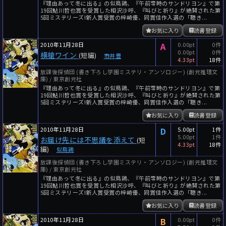
『理由あって冬に出る』の似鳥鶏、『午前零時のサンドリヨン』で第
19回鮎川哲也賞を受賞した相沢沙呼、『叫びと祈り』が絶賛された第
5回ミステリーズ!新人賞受賞の梓崎優、同賞佳作入選の「聴き...
お気に入り
読書登録
2010年11月28日
A
0.00pt
0件
0.00pt
0件
横槍ワイン
(短編)
市井豊
4.33pt
18件
放課後探偵団 (書き下ろし学園ミステリ・アンソロジー) (創元推理文
庫) / 東京創元社
『理由あって冬に出る』の似鳥鶏、『午前零時のサンドリヨン』で第
19回鮎川哲也賞を受賞した相沢沙呼、『叫びと祈り』が絶賛された第
5回ミステリーズ!新人賞受賞の梓崎優、同賞佳作入選の「聴き...
お気に入り
読書登録
2010年11月28日
D
5.00pt
1件
5.00pt
1件
お届け先には不思議を添えて
(短
4.33pt
18件
編)
似鳥鶏
放課後探偵団 (書き下ろし学園ミステリ・アンソロジー) (創元推理文
庫) / 東京創元社
『理由あって冬に出る』の似鳥鶏、『午前零時のサンドリヨン』で第
19回鮎川哲也賞を受賞した相沢沙呼、『叫びと祈り』が絶賛された第
5回ミステリーズ!新人賞受賞の梓崎優、同賞佳作入選の「聴き...
お気に入り
読書登録
2010年11月28日
B
0.00pt
0件