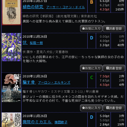
2010年11月27日
B
6.63pt
8件
6.25pt
40件
緋色の研究
アーサー・コナン・ドイル
4.30pt
165件
緋色の研究【新訳版】 (創元推理文庫) / 東京創元社
異国への従軍から病み衰えて帰国した元軍医のワトスン。
お気に入り
読書登録
2010年11月26日
D
0.00pt
0件
4.00pt
1件
伏
桜庭一樹
3.30pt
40件
伏 贋作・里見八犬伝 / 文藝春秋
いにしえの因果はめぐり、江戸の世に―ちっちゃな猟師の女の子の命
を賭けた大捕物。
お気に入り
読書登録
2010年11月26日
C
7.50pt
2件
7.67pt
3件
騙す骨
アーロン・エルキンズ
4.50pt
4件
騙す骨 (ハヤカワ・ミステリ文庫 エ 3-11) / 早川書房
妻ジュリーの親族に招かれメキシコの田舎を訪れたギデオン夫婦。だ
が平和なはずのその村で、不審な死体が二体も見つかっていた。
お気に入り
読書登録
2010年11月26日
D
5.00pt
3件
5.00pt
3件
廃院のミカエル
篠田節子
2.84pt
19件