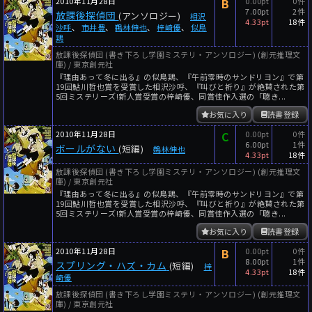
2010年11月28日
B
0.00pt
0件
7.00pt
2件
放課後探偵団
(アンソロジー)
相沢
4.33pt
18件
沙呼
、
市井豊
、
鵜林伸也
、
梓崎優
、
似鳥
鶏
放課後探偵団 (書き下ろし学園ミステリ・アンソロジー) (創元推理文
庫) / 東京創元社
『理由あって冬に出る』の似鳥鶏、『午前零時のサンドリヨン』で第
19回鮎川哲也賞を受賞した相沢沙呼、『叫びと祈り』が絶賛された第
5回ミステリーズ!新人賞受賞の梓崎優、同賞佳作入選の「聴き...
お気に入り
読書登録
2010年11月28日
C
0.00pt
0件
6.00pt
1件
ボールがない
(短編)
鵜林伸也
4.33pt
18件
放課後探偵団 (書き下ろし学園ミステリ・アンソロジー) (創元推理文
庫) / 東京創元社
『理由あって冬に出る』の似鳥鶏、『午前零時のサンドリヨン』で第
19回鮎川哲也賞を受賞した相沢沙呼、『叫びと祈り』が絶賛された第
5回ミステリーズ!新人賞受賞の梓崎優、同賞佳作入選の「聴き...
お気に入り
読書登録
2010年11月28日
B
0.00pt
0件
8.00pt
1件
スプリング・ハズ・カム
(短編)
梓
4.33pt
18件
崎優
放課後探偵団 (書き下ろし学園ミステリ・アンソロジー) (創元推理文
庫) / 東京創元社