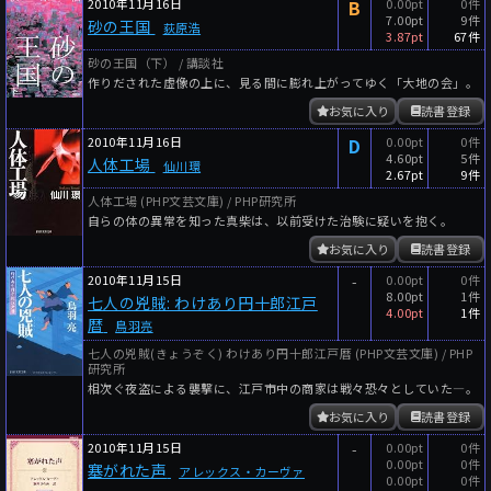
2010年11月16日
B
0.00pt
0件
7.00pt
9件
砂の王国
荻原浩
3.87pt
67件
砂の王国（下） / 講談社
作りだされた虚像の上に、見る間に膨れ上がってゆく「大地の会」。
お気に入り
読書登録
2010年11月16日
D
0.00pt
0件
4.60pt
5件
人体工場
仙川環
2.67pt
9件
人体工場 (PHP文芸文庫) / PHP研究所
自らの体の異常を知った真柴は、以前受けた治験に疑いを抱く。
お気に入り
読書登録
2010年11月15日
-
0.00pt
0件
8.00pt
1件
七人の兇賊: わけあり円十郎江戸
4.00pt
1件
暦
鳥羽亮
七人の兇賊(きょうぞく) わけあり円十郎江戸暦 (PHP文芸文庫) / PHP
研究所
相次ぐ夜盗による襲撃に、江戸市中の商家は戦々恐々としていた―。
お気に入り
読書登録
2010年11月15日
-
0.00pt
0件
0.00pt
0件
塞がれた声
アレックス・カーヴァ
0.00pt
0件