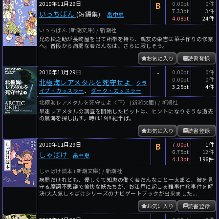
2010年11月29日
B
0.00pt
0件
7.33pt
3件
いっちばん
(短編集)
畠中恵
4.08pt
24件
いっちばん (新潮文庫) / 新潮社
兄の松之助が長崎屋を出て所帯を持ち、親友の栄吉は菓子作りの修業
へ。普段から病弱な若だんなは、さらに寂しそう。
お気に入り
読書登録
2010年11月29日
-
0.00pt
0件
0.00pt
0件
北極海レアメタルを死守せよ
クラ
3.25pt
4件
イブ・カッスラー
、
ダーク・カッスラー
北極海レアメタルを死守せよ〈下〉 (新潮文庫) / 新潮社
早速レアメタルの調査を開始したピットは、ヒントになりそうな過去
の航海を探し出す。時は19世紀半ば。
お気に入り
読書登録
2010年11月29日
B
7.00pt
1件
6.75pt
12件
しゃばけ
畠中恵
4.13pt
196件
しゃばけ読本 (新潮文庫) / 新潮社
病弱だけれども、優しくて知恵の働く若だんなこと一太郎と、彼を見
守る摩訶不思議で愉快な妖たちが、お江戸に起こる難事件珍事件を解
決!大人気しゃばけシリーズのナビゲートブックが出来ました...
お気に入り
読書登録