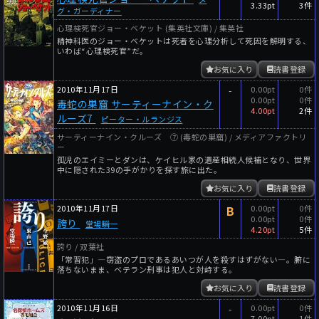
3.33pt
3件
グ・ガーディナー
心理検死官ジョー・ベケット (集英社文庫) / 集英社
精神科医のジョー・ベケットは死者を心理分析して死因を解明する、
いわば“心理検死官”だ。
お気に入り
読書登録
2010年11月17日
-
0.00pt
0件
0.00pt
0件
毒蛇の巣窟 サーティーナイン・ク
4.00pt
2件
ルーズ7
ピーター・ルランジス
サーティーナイン・クルーズ ⑦ (毒蛇の巣窟) / メディアファクトリ
ー
孤児のエイミーとダンは、ケイヒル家の遺産相続人候補となり、世界
中に隠された39の手がかりを探す旅に出た。
お気に入り
読書登録
2010年11月17日
B
0.00pt
0件
0.00pt
0件
誇り
堂場瞬一
4.20pt
5件
誇り / 双葉社
「常習犯」―窃盗のプロであるあいつが人を殺すはずがない―。腑に
落ちないまま、ベテラン刑事は犯人と対峙する。
お気に入り
読書登録
2010年11月16日
-
0.00pt
0件
7.00pt
1件