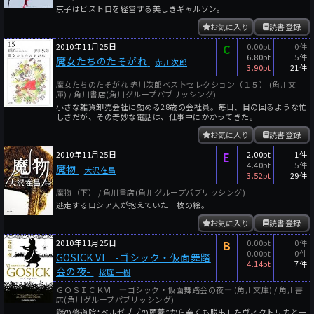
京子はビストロを経営する美しきギャルソン。
お気に入り
読書登録
2010年11月25日
C
0.00pt
0件
6.80pt
5件
魔女たちのたそがれ
赤川次郎
3.90pt
21件
魔女たちのたそがれ 赤川次郎ベストセレクション（１５） (角川文
庫) / 角川書店(角川グループパブリッシング)
小さな雑貨卸売会社に勤める28歳の会社員。毎日、目の回るような忙
しさだが、その奇妙な電話は、仕事中にかかってきた。
お気に入り
読書登録
2010年11月25日
E
2.00pt
1件
4.40pt
5件
魔物
大沢在昌
3.52pt
29件
魔物（下） / 角川書店(角川グループパブリッシング)
逃走するロシア人が抱えていた一枚の絵。
お気に入り
読書登録
2010年11月25日
B
0.00pt
0件
0.00pt
0件
GOSICK VI -ゴシック・仮面舞踏
4.14pt
7件
会の夜-
桜庭一樹
ＧＯＳＩＣＫVI ―ゴシック・仮面舞踏会の夜― (角川文庫) / 角川書
店(角川グループパブリッシング)
謎の修道院“ベルゼブブの頭蓋”から辛くも脱出したヴィクトリカと一