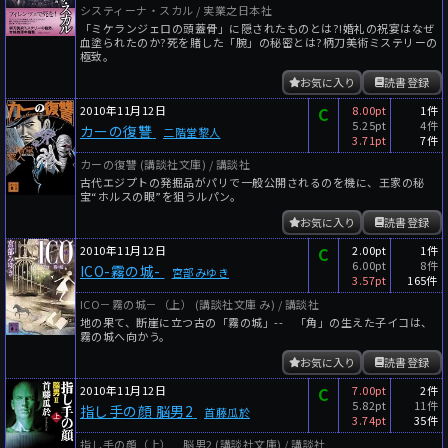
システィーナ・スカル / 実業之日本社
「ミケランジェロの頭蓋骨」に隠されたものとは?!婚礼の祝宴はなぜ
血塗られたのか?死を賭した「腕」の秘密とは?柄刀美術ミステリーの
極致。
お気に入り
読書登録
2010年11月12日
C
8.00pt
1件
5.25pt
4件
カーの復讐
二階堂黎人
3.71pt
7件
カーの復讐 (講談社文庫) / 講談社
古代エジプトの発掘品がパリで一般公開されるのを機に、王家の秘
宝“ホルスの眼”を狙うルパン。
お気に入り
読書登録
2010年11月12日
C
2.00pt
1件
6.00pt
8件
ICO-霧の城-
宮部みゆき
3.57pt
165件
ICO－霧の城－（上） (講談社文庫 み) / 講談社
地の果て、断崖に立つ古の「霧の城」-- 「角」の生えた子イコは、
霧の城へ向かう。
お気に入り
読書登録
2010年11月12日
C
7.00pt
2件
5.82pt
11件
指し手の顔 脳男2
首藤瓜於
3.74pt
35件
指し手の顔（上） 脳男2 (講談社文庫) / 講談社