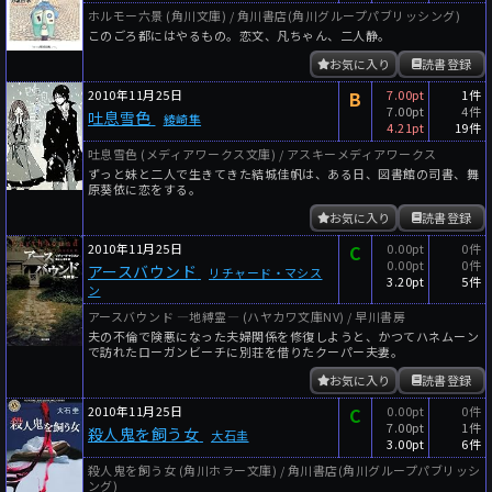
ホルモー六景 (角川文庫) / 角川書店(角川グループパブリッシング)
このごろ都にはやるもの。恋文、凡ちゃん、二人静。
お気に入り
読書登録
2010年11月25日
B
7.00pt
1件
7.00pt
4件
吐息雪色
綾崎隼
4.21pt
19件
吐息雪色 (メディアワークス文庫) / アスキーメディアワークス
ずっと妹と二人で生きてきた結城佳帆は、ある日、図書館の司書、舞
原葵依に恋をする。
お気に入り
読書登録
2010年11月25日
C
0.00pt
0件
0.00pt
0件
アースバウンド
リチャード・マシス
3.20pt
5件
ン
アースバウンド ―地縛霊― (ハヤカワ文庫NV) / 早川書房
夫の不倫で険悪になった夫婦関係を修復しようと、かつてハネムーン
で訪れたローガンビーチに別荘を借りたクーパー夫妻。
お気に入り
読書登録
2010年11月25日
C
0.00pt
0件
7.00pt
1件
殺人鬼を飼う女
大石圭
3.00pt
6件
殺人鬼を飼う女 (角川ホラー文庫) / 角川書店(角川グループパブリッシ
ング)