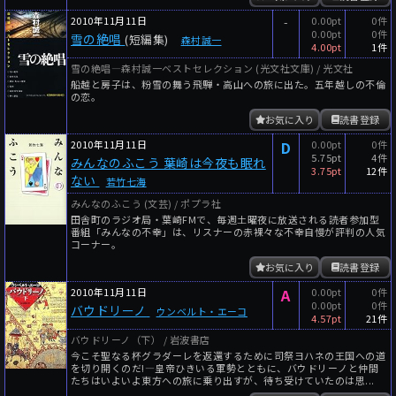
2010年11月11日
-
0.00pt
0件
0.00pt
0件
雪の絶唱
(短編集)
森村誠一
4.00pt
1件
雪の絶唱―森村誠一ベストセレクション (光文社文庫) / 光文社
船越と房子は、粉雪の舞う飛騨・高山への旅に出た。五年越しの不倫
の恋。
お気に入り
読書登録
2010年11月11日
D
0.00pt
0件
5.75pt
4件
みんなのふこう 葉崎は今夜も眠れ
3.75pt
12件
ない
若竹七海
みんなのふこう (文芸) / ポプラ社
田舎町のラジオ局・葉崎FMで、毎週土曜夜に放送される読者参加型
番組「みんなの不幸」は、リスナーの赤裸々な不幸自慢が評判の人気
コーナー。
お気に入り
読書登録
2010年11月11日
A
0.00pt
0件
0.00pt
0件
バウドリーノ
ウンベルト・エーコ
4.57pt
21件
バウドリーノ（下） / 岩波書店
今こそ聖なる杯グラダーレを返還するために司祭ヨハネの王国への道
を切り開くのだ!―皇帝ひきいる軍勢とともに、バウドリーノと仲間
たちはいよいよ東方への旅に乗り出すが、待ち受けていたのは思...