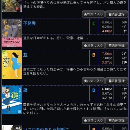
ペットの洋服作りの仕事が軌道に乗ってきた芭子と、パン職人の道を
邁進する綾香。
お気に入り
読書登録
C
0.00pt
0件
不発弾
6.25pt
4件
4.08pt
13件
退屈な日常がキレる。怒り、殺意、逆襲…。
お気に入り
読書登録
B
7.50pt
2件
窓
7.00pt
4件
3.57pt
7件
高校三年になった麻里子は、将来への不安からか周囲との隔たりに苛
立ちを隠せない。
お気に入り
読書登録
D
6.00pt
1件
鍵
5.67pt
6件
3.27pt
11件
両親を相次いで喪った三人きょうだいの末っ子で高校二年生の麻里子
は、いつの間にか端が切れた鞄を縫おうとして隙間に挟まれていた鍵
に気付く。
お気に入り
読書登録
B
0.00pt
0件
いつか陽のあたる場所で