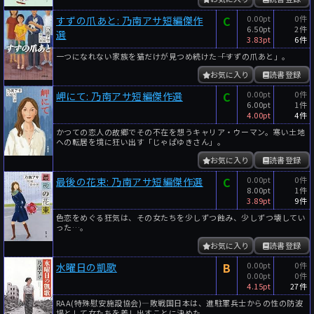
C
0.00pt
0件
すずの爪あと: 乃南アサ短編傑作
6.50pt
2件
選
3.83pt
6件
一つになれない家族を猫だけが見つめ続けた――「すずの爪あと」。
お気に入り
読書登録
C
0.00pt
0件
岬にて: 乃南アサ短編傑作選
6.00pt
1件
4.00pt
4件
かつての恋人の故郷でその不在を想うキャリア・ウーマン。寒い土地
への転居を境に狂い出す「じゃぱゆきさん」。
お気に入り
読書登録
C
0.00pt
0件
最後の花束: 乃南アサ短編傑作選
8.00pt
1件
3.89pt
9件
色恋をめぐる狂気は、その女たちを少しずつ蝕み、少しずつ壊してい
った…。
お気に入り
読書登録
B
0.00pt
0件
水曜日の凱歌
0.00pt
0件
4.15pt
27件
RAA(特殊慰安施設協会)―敗戦国日本は、進駐軍兵士からの性の防波
堤として女たちを差し出すことに決めた。