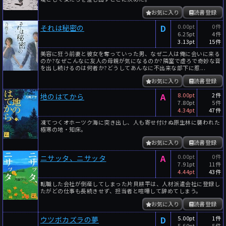
お気に入り
読書登録
D
0.00pt
0件
それは秘密の
6.25pt
4件
3.13pt
15件
美容に狂う前妻と彼女を奪っていった男、なぜ二人は俺に会いに来る
のか?なぜこんなに友人の母親が気になるのか?隣室で虚ろで奇妙な音
を出し続けるのは何者か?どうしてあんなに不出来な部下に惹...
お気に入り
読書登録
A
8.00pt
2件
地のはてから
7.80pt
5件
4.34pt
47件
凍てつくオホーツク海に突き出し、人も寄せ付けぬ原生林に襲われた
極寒の地・知床。
お気に入り
読書登録
A
0.00pt
0件
ニサッタ、ニサッタ
7.91pt
11件
4.44pt
43件
転職した会社が倒産してしまった片貝耕平は、人材派遣会社に登録し
たがどの仕事も長続きせず、担当者と喧嘩して辞めてしまう。
お気に入り
読書登録
D
5.00pt
1件
ウツボカズラの夢
5.60pt
5件