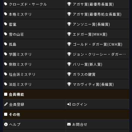
クローズド・サークル
アガサ賞(最優秀長篇賞)
本格ミステリ
アガサ賞(最優秀処女長篇賞)
密室
アンソニー賞(長編賞)
雪の山荘
エドガー賞(MWA賞)
孤島
ゴールド・ダガー賞(CWA賞)
学園ミステリ
ジョン・クリーシー・ダガー賞(CW
倒叙ミステリ
バリー賞(新人賞)
社会派ミステリ
ガラスの鍵賞
法廷ミステリ
マカヴィティ賞(長編賞)
会員機能
会員登録
ログイン
その他
ヘルプ
お問合せ