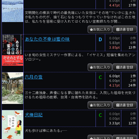
8.00pt
1件
4.47pt
17件
文明開化の横浜で時代の最先端にいた女性は“その地”でいかに生きた
か私たちの代が、捨て石になるつもりでやっていかなければこの土地
は、私たちを容易に受け入れてはくれない宣教師たちが開...
お気に入り
読書登録
D
0.00pt
0件
あなたの不幸は蜜の味
5.83pt
6件
3.85pt
13件
いま旬の女性ミステリー作家による、「イヤミス」短編を集めたアン
ソロジー。
お気に入り
読書登録
C
6.00pt
1件
六月の雪
6.00pt
2件
4.17pt
24件
三十二歳独身、声優になる夢に破れた未來は、入院した祖母を元気づ
けるため祖母の故郷、台湾・台南市を訪れる。
お気に入り
読書登録
C
0.00pt
0件
犬棒日記
0.00pt
0件
3.33pt
12件
犬も歩けば棒にあたる――。
お気に入り
読書登録