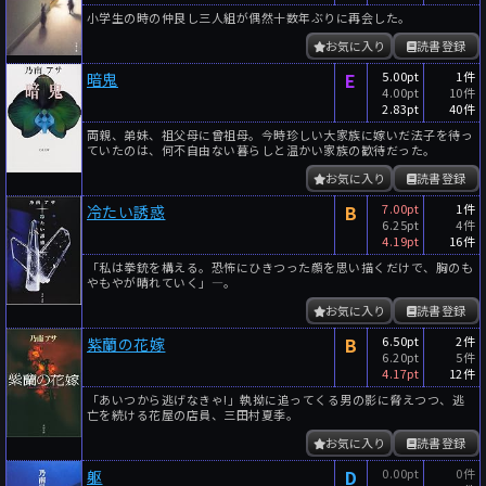
小学生の時の仲良し三人組が偶然十数年ぶりに再会した。
お気に入り
読書登録
E
5.00pt
1件
暗鬼
4.00pt
10件
2.83pt
40件
両親、弟妹、祖父母に曾祖母。今時珍しい大家族に嫁いだ法子を待っ
ていたのは、何不自由ない暮らしと温かい家族の歓待だった。
お気に入り
読書登録
B
7.00pt
1件
冷たい誘惑
6.25pt
4件
4.19pt
16件
「私は拳銃を構える。恐怖にひきつった顔を思い描くだけで、胸のも
やもやが晴れていく」―。
お気に入り
読書登録
B
6.50pt
2件
紫蘭の花嫁
6.20pt
5件
4.17pt
12件
「あいつから逃げなきゃ!」執拗に追ってくる男の影に脅えつつ、逃
亡を続ける花屋の店員、三田村夏季。
お気に入り
読書登録
D
0.00pt
0件
躯