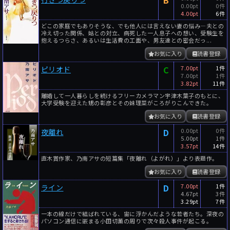
B
0.00pt
0件
4.00pt
6件
どこの家庭でもありそうな、でも他人には言えない妻の悩み―夫との
冷え切った関係、姑との対立、病死した一人息子への想い、受験生を
抱えるつらさ、あるいは生活費の工面や、男友達との密会だっ...
お気に入り
読書登録
C
7.00pt
1件
ピリオド
7.00pt
1件
3.82pt
11件
離婚して一人暮らしを続けるフリーカメラマン宇津木葉子のもとに、
大学受験を迎えた甥の彰彦とその妹理菜がころがりこんできた。
お気に入り
読書登録
D
0.00pt
0件
夜離れ
5.00pt
1件
3.57pt
14件
直木賞作家、乃南アサの短篇集「夜離れ（よがれ）」より表題作。
お気に入り
読書登録
D
7.00pt
1件
ライン
4.67pt
3件
3.29pt
7件
一本の線だけで結ばれている、宙に浮かんだような若者たち。深夜の
パソコン通信に嵌まる小田切薫の周りで次々殺人事件が起こる。