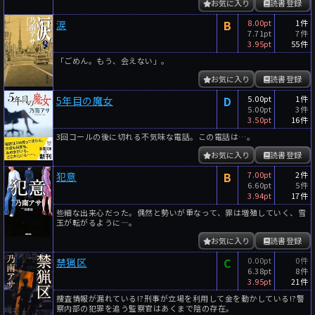
お気に入り
読書登録
B
8.00pt
1件
涙
7.71pt
7件
3.95pt
55件
「ごめん。もう、会えない」。
お気に入り
読書登録
D
5.00pt
1件
5年目の魔女
5.00pt
3件
3.50pt
16件
3回コールの後に切れる不気味な電話。この電話は…。
お気に入り
読書登録
B
7.00pt
2件
犯意
6.60pt
5件
3.94pt
17件
些細な出来心だった。偶然と勢いが重なって、罪は増殖していく、雪
玉が転がるように―。
お気に入り
読書登録
C
0.00pt
0件
禁猟区
6.38pt
8件
3.95pt
21件
捜査情報が漏れている!?刑事が立場を利用して金を動かしている!?警
察内部の犯罪を追う監察官はあくまで陰の存在。