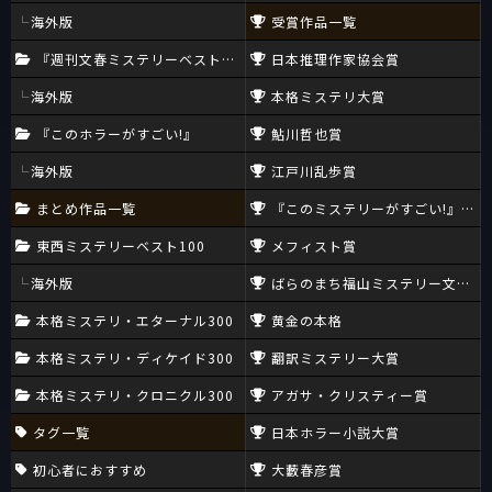
海外版
受賞作品一覧
『週刊文春ミステリーベスト10』
日本推理作家協会賞
海外版
本格ミステリ大賞
『このホラーがすごい!』
鮎川哲也賞
海外版
江戸川乱歩賞
まとめ作品一覧
『このミステリーがすごい!』大賞
東西ミステリーベスト100
メフィスト賞
海外版
ばらのまち福山ミステリー文学新
本格ミステリ・エターナル300
黄金の本格
本格ミステリ・ディケイド300
翻訳ミステリー大賞
本格ミステリ・クロニクル300
アガサ・クリスティー賞
タグ一覧
日本ホラー小説大賞
初心者におすすめ
大藪春彦賞