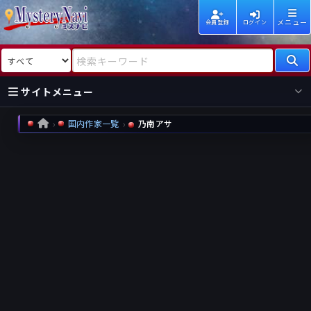
メニュー
会員登録
ログイン
検索対象
検索キーワード
サイトメニュー
国内作家一覧
乃南アサ
HOME
国内
海外
新着
新刊
作家
作家
レビュー
情報
国内
海外
受賞
新刊
ランキング
ランキング
作品
文庫
本日話題
情報
シリーズ
新刊
作品
まとめ
作品
高評価
近況話題
タグ
ランダム表示
要望
作品
一覧