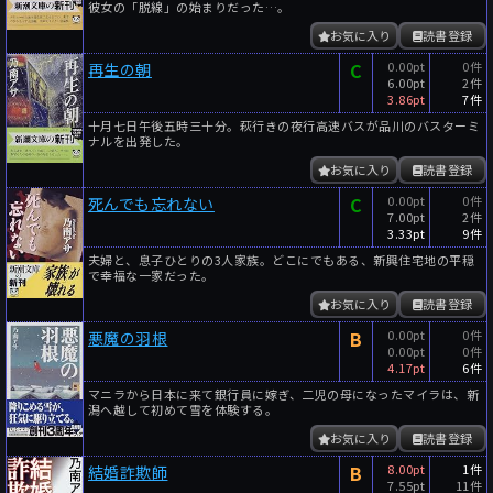
彼女の「脱線」の始まりだった…。
お気に入り
読書登録
C
0.00pt
0件
再生の朝
6.00pt
2件
3.86pt
7件
十月七日午後五時三十分。萩行きの夜行高速バスが品川のバスターミ
ナルを出発した。
お気に入り
読書登録
C
0.00pt
0件
死んでも忘れない
7.00pt
2件
3.33pt
9件
夫婦と、息子ひとりの3人家族。どこにでもある、新興住宅地の平穏
で幸福な一家だった。
お気に入り
読書登録
B
0.00pt
0件
悪魔の羽根
0.00pt
0件
4.17pt
6件
マニラから日本に来て銀行員に嫁ぎ、二児の母になったマイラは、新
潟へ越して初めて雪を体験する。
お気に入り
読書登録
B
8.00pt
1件
結婚詐欺師
7.55pt
11件