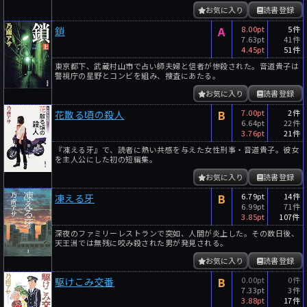
お気に入り
読書登録
A
8.00pt
5件
鎖
7.63pt
41件
4.45pt
51件
東京都下、武蔵村山市で占い師夫婦と信者が惨殺された。音道貴子は
警視庁の星野とコンビを組み、捜査にあたる。
お気に入り
読書登録
B
7.00pt
2件
花散る頃の殺人
6.64pt
22件
3.76pt
21件
『凍える牙』で、読者に熱い共感を与えた女性刑事・音道貴子。彼女
を主人公にした初の短編集。
お気に入り
読書登録
B
6.79pt
14件
凍える牙
6.99pt
71件
3.85pt
107件
深夜のファミリーレストランで突如、人間が炎上した。その数日後、
天王洲では無残に咬み殺された男が発見される。
お気に入り
読書登録
B
0.00pt
0件
駆けこみ交番
7.33pt
3件
3.88pt
17件