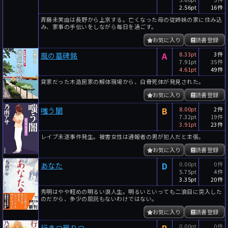
2.56pt
16件
斉藤未芙由は長野から上京する。亡くなった母の従姉妹の家に住み込
み、家事の手伝いをしながら毎日を過ごす。
お気に入り
読書登録
A
8.33pt
3件
風の墓碑銘
7.91pt
35件
4.61pt
49件
貸家だった木造民家の解体現場から、白骨死体が発見された。
お気に入り
読書登録
B
8.00pt
2件
嗤う闇
7.32pt
19件
3.91pt
23件
レイプ未遂事件発生。被害女性は通報者の男が犯人だと主張。
お気に入り
読書登録
D
0.00pt
0件
あなた
5.75pt
4件
3.35pt
20件
秀明はやや軽めの明るい浪人生。明るいといっても二浪目に突入した
のだから、多少の屈託もないわけではない。
お気に入り
読書登録
0.00pt
0件
行きつ戻りつ