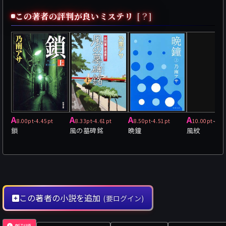
この著者の評判が良いミステリ
[？]
A
A
A
A
8.00pt
-
4.45pt
8.33pt
-
4.61pt
8.50pt
-
4.51pt
10.00pt
-
4.3
鎖
風の墓碑銘
晩鐘
風紋
この著者の小説を追加
(要ログイン)