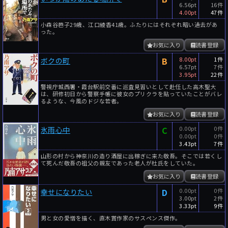
6.56pt
16件
4.00pt
47件
小森谷芭子29歳、江口綾香41歳。ふたりにはそれぞれ暗い過去があ
った。
お気に入り
読書登録
B
8.00pt
1件
ボクの町
6.57pt
7件
3.95pt
22件
警視庁城西署・霞台駅前交番に巡査見習いとして赴任した高木聖大
は、研修初日から警察手帳に彼女のプリクラを貼っていたことがバレ
るような、今風のドジな若者。
お気に入り
読書登録
C
0.00pt
0件
氷雨心中
0.00pt
0件
3.43pt
7件
山形の村から神奈川の造り酒屋に出稼ぎに来た敬吾。そこでは若くし
て死んだ敬吾の祖父の親友であった老人が杜氏をしていた。
お気に入り
読書登録
D
0.00pt
0件
幸せになりたい
3.00pt
2件
3.33pt
9件
男と女の愛憎を描く、直木賞作家のサスペンス傑作。