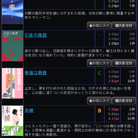
5.00pt
2件
3.29pt
7件
お臍の整形手術を娘にせがまれた母親。女性の膝に異常に興奮する中
年サラリーマン。
お気に入り
読書登録
-
0.00pt
0件
引金の履歴
0.00pt
0件
1.00pt
1件
袋から取り出し、包装紙を解きにかかった段階で、織江は何となく嫌
な気分になり始めていた。奇妙に鼓動が速まっている。
お気に入り
読書登録
C
0.00pt
0件
幸福な朝食
5.00pt
2件
3.81pt
16件
上京し、夢を打ち砕かれた孤独な少女。だがその男との出会いを境
に、心の底に凍てついた狂気がゆっくりと溶けはじめる。
お気に入り
読書登録
B
7.00pt
2件
未練
6.83pt
18件
4.17pt
23件
ふと入ったカレー屋で音道は、男が店主に「こいつは俺の女房を殺し
た」と怒鳴る場面に遭遇する―男同士の絆が無惨に引き裂かれてゆく
様子を描いた表題作。