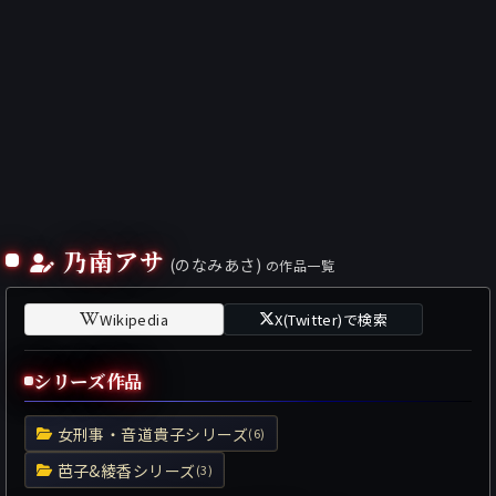
乃南アサ
(のなみあさ)
の作品一覧
Wikipedia
X(Twitter)で検索
シリーズ作品
女刑事・音道貴子シリーズ
(6)
芭子&綾香シリーズ
(3)