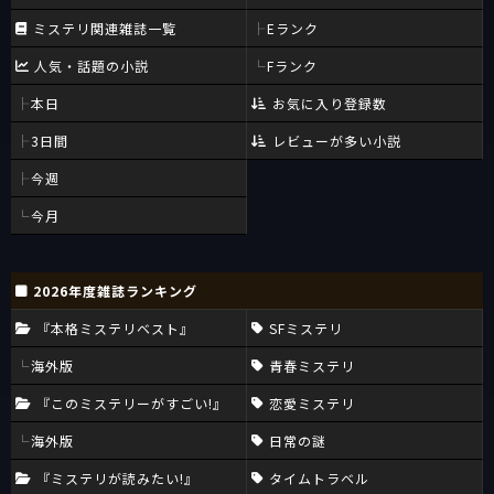
ミステリ関連雑誌一覧
Eランク
人気・話題の小説
Fランク
本日
お気に入り登録数
3日間
レビューが多い小説
今週
今月
2026年度雑誌ランキング
『本格ミステリベスト』
SFミステリ
海外版
青春ミステリ
『このミステリーがすごい!』
恋愛ミステリ
海外版
日常の謎
『ミステリが読みたい!』
タイムトラベル