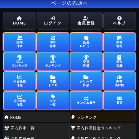
ページの先頭へ
HOME
ログイン
会員登録
ヘルプ
国内
海外
新着
新刊
作家
作家
レビュー
情報
国内
海外
受賞
新刊
ランキング
ランキング
作品
文庫
本日話題
情報
シリーズ
新刊
作品
まとめ
作品
高評価
近況話題
タグ
ランダム表示
要望
作品
一覧
HOME
ランキング
国内作家一覧
国内作品総合ランキング
海外作家一覧
海外作品総合ランキング