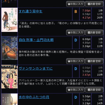
お気に入り
読書登録
B
7.00pt
1件
すれ違う背中を
6.58pt
12件
4.27pt
26件
「過去」の背中に怯える芭子。「堀の中」の体験をいまだ不用意に口
走る綾香。
お気に入り
読書登録
D
6.00pt
1件
自白 刑事・土門功太朗
4.86pt
7件
3.36pt
11件
事件解決の鍵は刑事の情熱と勘と経験だ。地道な捜査で容疑者を追い
詰める男の迫真の事件簿。
お気に入り
読書登録
D
0.00pt
0件
ヴァンサンカンまでに
5.00pt
2件
3.67pt
15件
アパレルメーカー新入社員の仲江翠は、入社後すぐにエリート課長と
の不倫が始まったが、しばらくして同期で課長の部下とも交際。
お気に入り
読書登録
D
5.50pt
2件
水の中のふたつの月
5.20pt
5件
3.29pt
14件