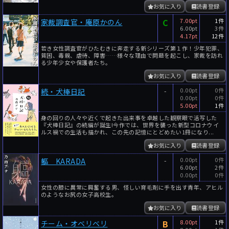
お気に入り
読書登録
C
7.00pt
1件
家裁調査官・庵原かのん
6.00pt
3件
4.17pt
12件
若き女性調査官がひたむきに奔走する新シリーズ第１作！少年犯罪、
貧困、毒親、虐待、障害……様々な理由で問題を起こし、家裁を訪れ
る少年少女や保護者たち。
お気に入り
読書登録
-
0.00pt
0件
続・犬棒日記
0.00pt
0件
5.00pt
1件
身の回りの人々や近くで起きた出来事を卓越した観察眼で活写した
『犬棒日記』の続編が誕生!今作では、世界を襲った新型コロナウイ
ルス禍での生活も描かれ、この先の記憶にとどめたい1冊になり...
お気に入り
読書登録
-
0.00pt
0件
軀 KARADA
6.00pt
2件
0.00pt
0件
女性の膝に異常に興奮する男、怪しい育毛剤に手を出す青年、アヒル
のようなお尻の女子高校生。
お気に入り
読書登録
B
8.00pt
1件
チーム・オベリベリ