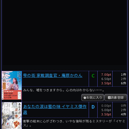
C
7.00pt
1件
雫の街 家裁調査官・庵原かのん
6.50pt
2件
3.50pt
6件
みんな、嘘をつきますから。心の内はわからないーー。
お気に入り
読書登録
D
0.00pt
0件
あなたの涙は蜜の味 イヤミス傑作
5.00pt
2件
選
3.50pt
4件
衝撃の結末に心がざわつき、いやな後味が残るミステリーが「イヤミ
ス」。