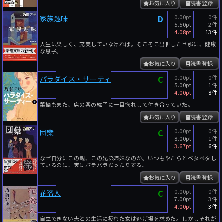
お気に入り
読書登録
D
0.00pt
0件
家族趣味
5.50pt
2件
4.08pt
13件
人生は楽しく、充実していなければ。そこそこ出世した旦那に、健康
な息子。
お気に入り
読書登録
C
0.00pt
0件
パラダイス・サーティ
5.00pt
1件
4.00pt
8件
菜摘もまた、店の客の紘子に一目惚れして付き合っていた。
お気に入り
読書登録
C
0.00pt
0件
団欒
8.00pt
1件
3.67pt
6件
なぜ自分にこの親、この兄弟姉妹なのか。いつもやたらとベタベタし
ているのに、実はバラバラだったりする。
お気に入り
読書登録
C
0.00pt
0件
花盗人
7.00pt
3件
4.00pt
3件
自立できない夫との生活に疲れた女は逃げ場を求めた。しかしそれが