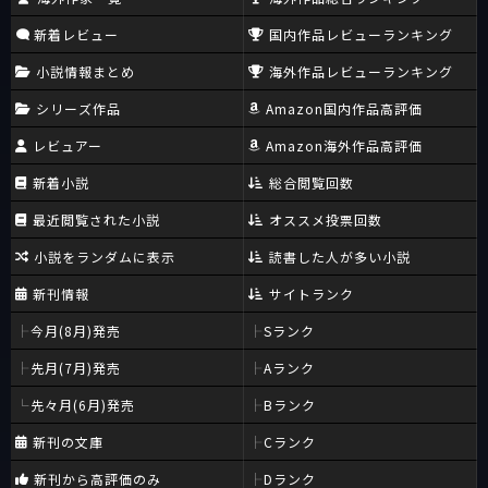
新着レビュー
国内作品レビューランキング
小説情報まとめ
海外作品レビューランキング
シリーズ作品
Amazon国内作品高評価
レビュアー
Amazon海外作品高評価
新着小説
総合閲覧回数
最近閲覧された小説
オススメ投票回数
小説をランダムに表示
読書した人が多い小説
新刊情報
サイトランク
今月(8月)発売
Sランク
先月(7月)発売
Aランク
先々月(6月)発売
Bランク
新刊の文庫
Cランク
新刊から高評価のみ
Dランク