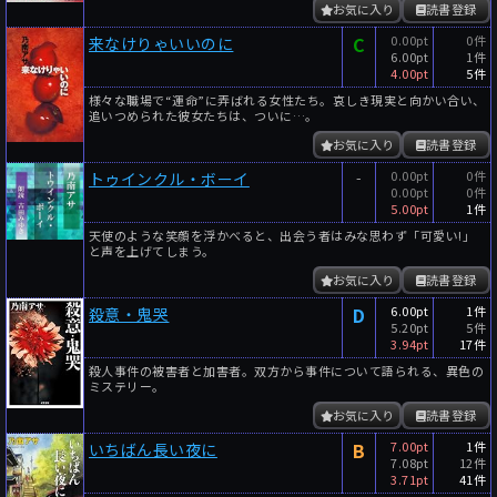
お気に入り
読書登録
C
0.00pt
0件
来なけりゃいいのに
6.00pt
1件
4.00pt
5件
様々な職場で“運命”に弄ばれる女性たち。哀しき現実と向かい合い、
追いつめられた彼女たちは、ついに…。
お気に入り
読書登録
-
0.00pt
0件
トゥインクル・ボーイ
0.00pt
0件
5.00pt
1件
天使のような笑顔を浮かべると、出会う者はみな思わず「可愛い!」
と声を上げてしまう。
お気に入り
読書登録
D
6.00pt
1件
殺意・鬼哭
5.20pt
5件
3.94pt
17件
殺人事件の被害者と加害者。双方から事件について語られる、異色の
ミステリー。
お気に入り
読書登録
B
7.00pt
1件
いちばん長い夜に
7.08pt
12件
3.71pt
41件