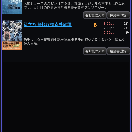
人気シリーズのスピンオフから、文庫オリジナルの書下ろし作品ま
で...。大注目の作家たちが送る豪華警察アンソロジー。
お気に入り
読書登録
B
8.00pt
1件
緊立ち 警視庁捜査共助課
7.00pt
2件
3.50pt
4件
名手による本格警察小説が誕生指名手配犯がいる！という「緊立ち」
が入った。
お気に入り
読書登録