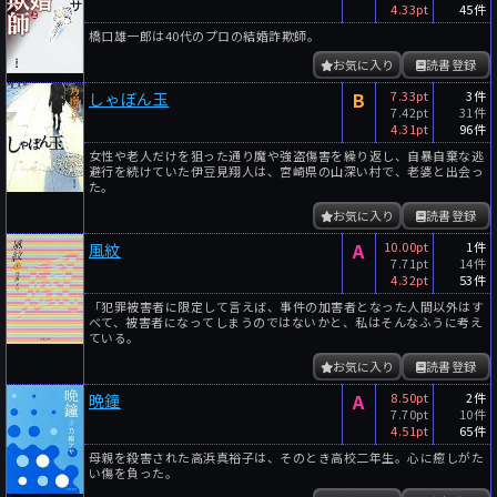
4.33pt
45件
橋口雄一郎は40代のプロの結婚詐欺師。
お気に入り
読書登録
B
7.33pt
3件
しゃぼん玉
7.42pt
31件
4.31pt
96件
女性や老人だけを狙った通り魔や強盗傷害を繰り返し、自暴自棄な逃
避行を続けていた伊豆見翔人は、宮崎県の山深い村で、老婆と出会っ
た。
お気に入り
読書登録
A
10.00pt
1件
風紋
7.71pt
14件
4.32pt
53件
「犯罪被害者に限定して言えば、事件の加害者となった人間以外はす
べて、被害者になってしまうのではないかと、私はそんなふうに考え
ている。
お気に入り
読書登録
A
8.50pt
2件
晩鐘
7.70pt
10件
4.51pt
65件
母親を殺害された高浜真裕子は、そのとき高校二年生。心に癒しがた
い傷を負った。