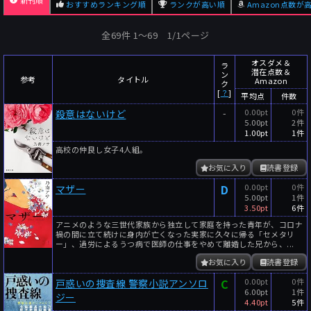
新刊順
おすすめランキング順
ランクが高い順
Amazon点数が
全69件 1〜69 1/1ページ
オスダメ＆
ラ
潜在点数＆
ン
参考
タイトル
Amazon
ク
[
？
]
平均点
件数
-
0.00pt
0件
殺意はないけど
5.00pt
2件
1.00pt
1件
高校の仲良し女子4人組。
お気に入り
読書登録
D
0.00pt
0件
マザー
5.00pt
1件
3.50pt
6件
アニメのような三世代家族から独立して家庭を持った青年が、コロナ
禍の間に立て続けに身内が亡くなった実家に久々に帰る「セメタリ
ー」、過労によるうつ病で医師の仕事をやめて離婚した兄から、...
お気に入り
読書登録
C
0.00pt
0件
戸惑いの捜査線 警察小説アンソロ
6.00pt
1件
ジー
4.40pt
5件