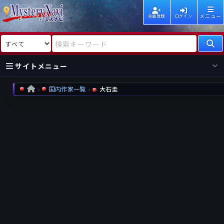
メニュー
会員登録
ログイン
検索対象
検索キーワード
サイトメニュー
国内作家一覧
大石圭
HOME
国内
海外
新着
新刊
作家
作家
レビュー
情報
国内
海外
受賞
新刊
ランキング
ランキング
作品
文庫
本日話題
情報
シリーズ
新刊
作品
まとめ
作品
高評価
近況話題
タグ
ランダム表示
要望
作品
一覧