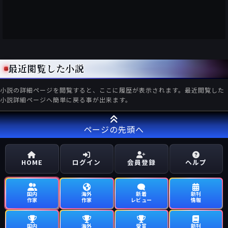
最近閲覧した小説
小説の詳細ページを閲覧すると、ここに履歴が表示されます。最近閲覧した
小説詳細ページへ簡単に戻る事が出来ます。
ページの先頭へ
HOME
ログイン
会員登録
ヘルプ
国内
海外
新着
新刊
作家
作家
レビュー
情報
国内
海外
受賞
新刊