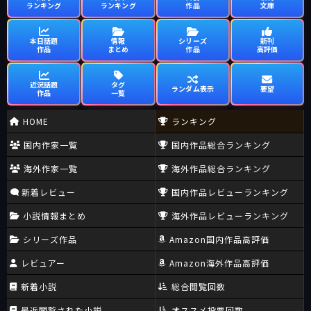
ランキング
ランキング
作品
文庫
本日話題
情報
シリーズ
新刊
作品
まとめ
作品
高評価
近況話題
タグ
ランダム表示
要望
作品
一覧
HOME
ランキング
国内作家一覧
国内作品総合ランキング
海外作家一覧
海外作品総合ランキング
新着レビュー
国内作品レビューランキング
小説情報まとめ
海外作品レビューランキング
シリーズ作品
Amazon国内作品高評価
レビュアー
Amazon海外作品高評価
新着小説
総合閲覧回数
最近閲覧された小説
オススメ投票回数