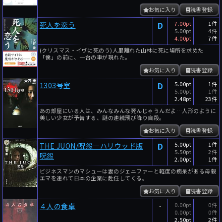
お気に入り
読書登録
D
7.00pt
1件
死人を恋う
5.00pt
4件
4.00pt
7件
(クリスマス・イヴに死のう)人里離れた山林に死に場所を求めた
「僕」の前に、一台の車が現れた。
お気に入り
読書登録
D
5.00pt
1件
1303号室
5.00pt
1件
2.48pt
23件
あの部屋にいる人は、みんなみんな死んじゃうんだよ…人形のように
美しい少女が予告する、謎の連続飛び降り自殺。
お気に入り
読書登録
D
5.00pt
1件
THE JUON/呪怨―ハリウッド版
5.50pt
2件
呪怨
2.00pt
1件
ビジネスマンのマシューは妻のジェニファーと軽度の痴呆がある母親
エマを連れて日本の企業に赴任してくる。
お気に入り
読書登録
-
0.00pt
0件
４人の食卓
0.00pt
0件
2.50pt
2件