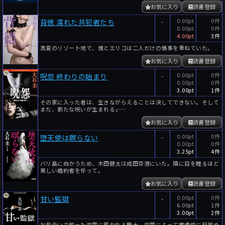
お気に入り
読書登録
-
0.00pt
0件
背徳 濡れた共犯者たち
0.00pt
0件
4.00pt
3件
真夏のリゾート地で、僕とエリコは二人だけの情事を重ねていた。
お気に入り
読書登録
-
0.00pt
0件
呪怨 終わりの始まり
0.00pt
0件
3.00pt
1件
その家に入った者は、生きながらえることは決してできない。そして
また、新たな呪いが生まれる――。
お気に入り
読書登録
-
0.00pt
0件
堕天使は瞑らない
0.00pt
0件
3.25pt
4件
バリ島に向かうため、木田健太は成田空港にいた。隣に目を瞠るほど
美しい婚約者を伴って。
お気に入り
読書登録
-
0.00pt
0件
甘い監獄
6.00pt
1件
3.00pt
2件
お見合いで知った双葉に惹かれる慶太。双葉によって嗜虐性に目覚め