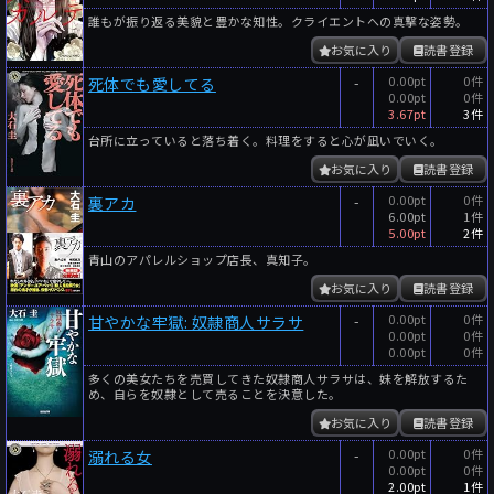
誰もが振り返る美貌と豊かな知性。クライエントへの真撃な姿勢。
お気に入り
読書登録
-
0.00pt
0件
死体でも愛してる
0.00pt
0件
3.67pt
3件
台所に立っていると落ち着く。料理をすると心が凪いでいく。
お気に入り
読書登録
-
0.00pt
0件
裏アカ
6.00pt
1件
5.00pt
2件
青山のアパレルショップ店長、真知子。
お気に入り
読書登録
-
0.00pt
0件
甘やかな牢獄: 奴隷商人サラサ
0.00pt
0件
0.00pt
0件
多くの美女たちを売買してきた奴隷商人サラサは、妹を解放するた
め、自らを奴隷として売ることを決意した。
お気に入り
読書登録
-
0.00pt
0件
溺れる女
0.00pt
0件
2.00pt
1件