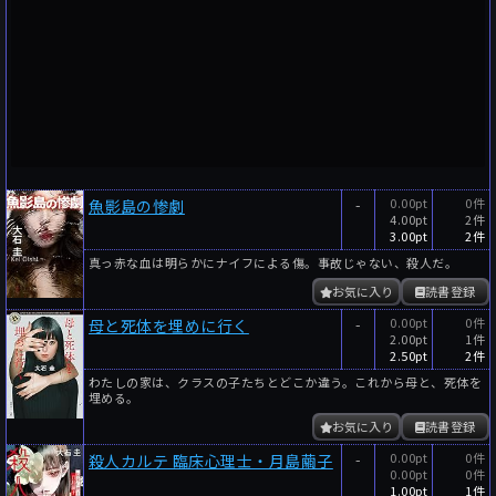
-
0.00pt
0件
魚影島の惨劇
4.00pt
2件
3.00pt
2件
真っ赤な血は明らかにナイフによる傷。事故じゃない、殺人だ。
お気に入り
読書登録
-
0.00pt
0件
母と死体を埋めに行く
2.00pt
1件
2.50pt
2件
わたしの家は、クラスの子たちとどこか違う。これから母と、死体を
埋める。
お気に入り
読書登録
-
0.00pt
0件
殺人カルテ 臨床心理士・月島繭子
0.00pt
0件
1.00pt
1件