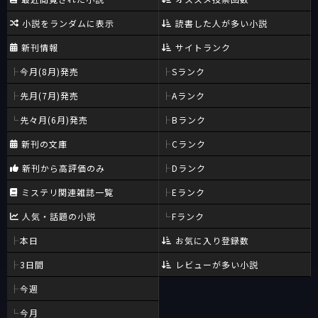
小説をランダムに表示
読書した人が多い小説
新刊情報
サイトランク
今月(8月)発売
Sランク
先月(7月)発売
Aランク
先々月(6月)発売
Bランク
新刊の文庫
Cランク
新刊から高評価のみ
Dランク
ミステリ関連雑誌一覧
Eランク
人気・話題の小説
Fランク
本日
お気に入り登録数
3日間
レビューが多い小説
今週
今月