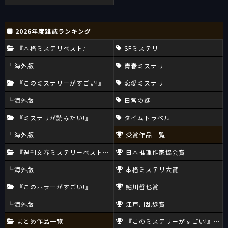
2026年度雑誌ランキング
『本格ミステリベスト』
SFミステリ
海外版
青春ミステリ
『このミステリーがすごい!』
恋愛ミステリ
海外版
日常の謎
『ミステリが読みたい!』
タイムトラベル
海外版
受賞作品一覧
『週刊文春ミステリーベスト10』
日本推理作家協会賞
海外版
本格ミステリ大賞
『このホラーがすごい!』
鮎川哲也賞
海外版
江戸川乱歩賞
まとめ作品一覧
『このミステリーがすごい!』大賞