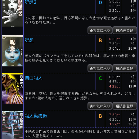
D
5.00pt
1件
呪怨2
5.00pt
1件
3.20pt
5件
その家に関わった者は、行方不明になるか悲惨な死を遂げると言われ
る「呪われた家」。
お気に入り
読書登録
B
8.00pt
1件
呪怨
7.50pt
2件
3.04pt
26件
老人介護のボランティアをしている仁科理佳は、寝たきりの老婆・幸
枝の様子を見てきて欲しいと頼まれる。
お気に入り
読書登録
C
6.00pt
2件
自由殺人
6.67pt
6件
4.23pt
13件
ある日、突然、殺人を選択する自由があなたに与えられたら、どうし
ますか?謎の人物から送られてきた爆弾。
お気に入り
読書登録
B
7.50pt
2件
殺人勤務医
6.20pt
15件
3.92pt
38件
中絶の専門医である古河は、柔らかい物腰と甘いマスクで周りから多
くの人望を集めていた。