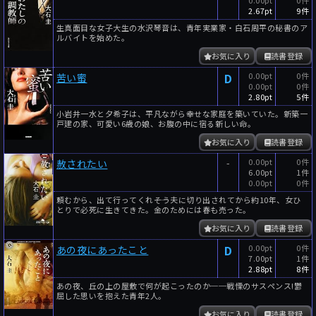
0.00pt
0件
2.67pt
9件
生真面目な女子大生の水沢琴音は、青年実業家・白石周平の秘書のア
ルバイトを始めた。
お気に入り
読書登録
D
0.00pt
0件
苦い蜜
0.00pt
0件
2.80pt
5件
小岩井一水と夕希子は、平凡ながら幸せな家庭を築いていた。新築一
戸建の家、可愛い6歳の娘、お腹の中に宿る新しい命。
お気に入り
読書登録
-
0.00pt
0件
赦されたい
6.00pt
1件
0.00pt
0件
頼むから、出て行ってくれ――そう夫に切り出されてから約10年、女ひ
とりで必死に生きてきた。金のためには春も売った。
お気に入り
読書登録
D
0.00pt
0件
あの夜にあったこと
7.00pt
1件
2.88pt
8件
あの夜、丘の上の屋敷で何が起こったのか──戦慄のサスペンス!鬱
屈した思いを抱えた青年2人。
お気に入り
読書登録