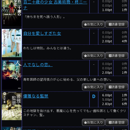
-
0.00pt
0件
百二十歳の少女 古美術商・柊ニー
0.00pt
0件
ナ
1.00pt
1件
「持ち主を死へ誘う人形」。
お気に入り
読書登録
-
0.00pt
0件
自分を愛しすぎた女
0.00pt
0件
2.00pt
4件
わたしは特別。みんなとは違う。
お気に入り
読書登録
-
0.00pt
0件
人でなしの恋。
0.00pt
0件
2.00pt
1件
青年医師の望月慎介が心に秘める、父の新しい妻への想い。
お気に入り
読書登録
D
6.00pt
1件
優雅なる監禁
5.00pt
3件
2.83pt
6件
この地獄を抜け出す、悪魔に心を売ってでも――。歯科医として働くクリ
スチャン、聖。
お気に入り
読書登録