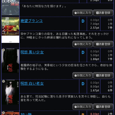
「あなたに特別な力を授けます」。
お気に入り
読書登録
D
0.00pt
0件
絶望ブランコ
7.00pt
1件
2.57pt
7件
空中ブランコ乗りの母を、ある日襲った転落事故。それをきっかけ
に、仲睦まじかった姉弟は離ればなれになってしまう。
お気に入り
読書登録
D
0.00pt
0件
呪怨 黒い少女
5.00pt
1件
1.86pt
7件
看護師の裕子は、芙季絵という少女の担当を任されてから、奇妙な体
験をするようになる。
お気に入り
読書登録
D
0.00pt
0件
呪怨 白い老女
8.00pt
1件
1.67pt
6件
ある家で、司法試験に落ちた息子が家族5人を次々と惨殺し、自らも
首を吊って死んだ。
お気に入り
読書登録
B
8.00pt
2件
甘い鞭