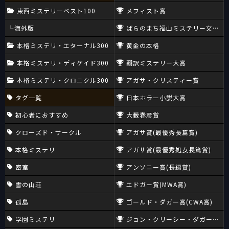
東西ミステリーベスト100
メフィスト賞
海外版
ばらのまち福山ミステリー文学新
本格ミステリ・エターナル300
黄金の本格
本格ミステリ・ディケイド300
翻訳ミステリー大賞
本格ミステリ・クロニクル300
アガサ・クリスティー賞
タグ一覧
日本ホラー小説大賞
初心者におすすめ
大藪春彦賞
クローズド・サークル
アガサ賞(最優秀長篇賞)
本格ミステリ
アガサ賞(最優秀処女長篇賞)
密室
アンソニー賞(長編賞)
雪の山荘
エドガー賞(MWA賞)
孤島
ゴールド・ダガー賞(CWA賞)
学園ミステリ
ジョン・クリーシー・ダガー賞(CW