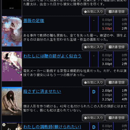
た慶太は、出会った日から彼女に陵辱の限りを尽くす。
お気に入り
読書登録
-
0.00pt
0件
薔薇の足枷
0.00pt
0件
5.00pt
2件
ある事件で教師の職も家族も、全てを失った龍一。絶望の中、頭をよ
ぎるのは自分の人生を狂わせた生徒・弥生の面影だった。
お気に入り
読書登録
-
0.00pt
0件
わたしには鞭の跡がよく似合う
0.00pt
0件
3.00pt
2件
電気メーカーに勤務する深雪は模範的な社員だった。だが、それは演
技であり彼女にはもう一つの顔があった。
お気に入り
読書登録
D
2.00pt
1件
殺さずに済ませたい
3.00pt
2件
3.25pt
4件
僕は人形を作り続ける。42号と名付けられたこの人形の頭部にはまだ
髪がなく、唇にも紅は塗られていない。
お気に入り
読書登録
D
0.00pt
0件
わたしの調教師(躾けられたい)