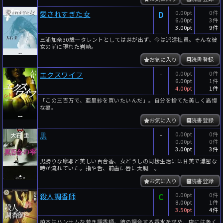
D
0.00pt
0件
愛されすぎた女
6.00pt
3件
3.00pt
9件
三浦加奈30歳―タレントとしては芽が出ず、今は派遣社員。そんな彼
女の前に現れた岩崎。
お気に入り
読書登録
-
0.00pt
0件
エクスワイフ
6.00pt
1件
4.00pt
1件
「この三百万で、亜里紗を買いたいんだ」。自分を捨てた美しく高慢
な妻。
お気に入り
読書登録
-
0.00pt
0件
黒
0.00pt
0件
3.00pt
3件
男勝りな摩耶と美しい百合香、女どうしの同棲生活には甘美で濃密な
時が流れていた。指や舌、前歯に唇に太腿…。
お気に入り
読書登録
C
0.00pt
0件
殺人調香師
8.00pt
1件
3.50pt
4件
柏木はハンサムな若き調香師。彼の調合する香水を求め、店には多く