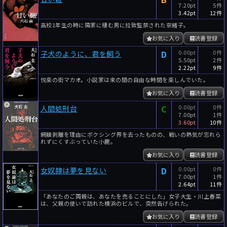
7.20pt
5件
3.42pt
12件
高校1年生の時に隣家に棲む男に拉致監禁された奈緒子。
お気に入り
読書登録
D
0.00pt
0件
子犬のように、君を飼う
5.50pt
2件
2.22pt
9件
悦楽の街マカオ。小説家は束の間の自由な時間を楽しんでいた。
お気に入り
読書登録
C
0.00pt
0件
人間処刑台
7.00pt
1件
3.60pt
10件
網膜剥離を理由にボクシング界を去ったものの、戦いの熱気が忘れら
れずにくすぶっていた小鹿。
お気に入り
読書登録
D
0.00pt
0件
女奴隷は夢を見ない
7.00pt
1件
2.64pt
11件
「あなたのご両親は、あなたを売ることにした」女子大生・川上春菜
は、父親の使いで訪れた横浜のビルで、突然告げられた。
お気に入り
読書登録