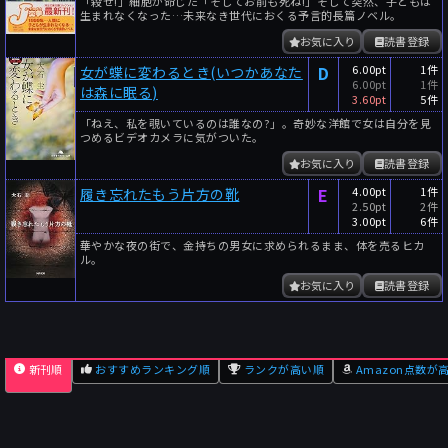
「殺せ!」細胞が命じた「そしてお前も死ね!」そして突然、子どもは
生まれなくなった…未来なき世代におくる予言的長篇ノベル。
お気に入り
読書登録
D
6.00pt
1件
女が蝶に変わるとき(いつかあなた
6.00pt
1件
は森に眠る)
3.60pt
5件
「ねえ、私を覗いているのは誰なの?」。奇妙な洋館で女は自分を見
つめるビデオカメラに気がついた。
お気に入り
読書登録
E
4.00pt
1件
履き忘れたもう片方の靴
2.50pt
2件
3.00pt
6件
華やかな夜の街で、金持ちの男女に求められるまま、体を売るヒカ
ル。
お気に入り
読書登録
新刊順
おすすめランキング順
ランクが高い順
Amazon点数が