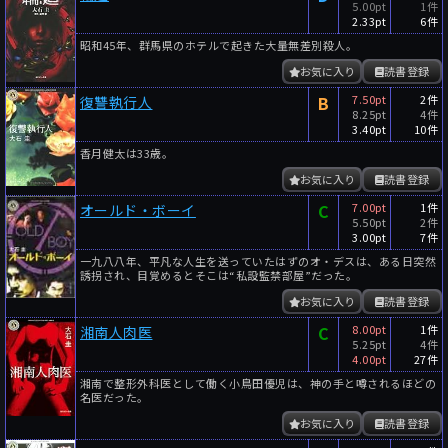
5.00pt
1件
2.33pt
6件
昭和45年、群馬県のホテルで起きた大量無差別殺人。
お気に入り
読書登録
B
7.50pt
2件
復讐執行人
8.25pt
4件
3.40pt
10件
香月健太は33歳。
お気に入り
読書登録
C
7.00pt
1件
オールド・ボーイ
5.50pt
2件
3.00pt
7件
一九八八年、平凡な人生を送っていたはずのオ・デスは、ある日突然
誘拐され、目覚めるとそこは“私設監禁部屋”だった。
お気に入り
読書登録
C
8.00pt
1件
湘南人肉医
5.25pt
4件
4.00pt
27件
湘南で整形外科医として働く小鳥田優児は、神の手と噂されるほどの
名医だった。
お気に入り
読書登録