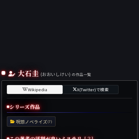
大石圭
(おおいしけい)
の作品一覧
Wikipedia
X(Twitter)で検索
シリーズ作品
呪怨ノベライズ
(7)
この著者の評判が良いミステリ
[？]