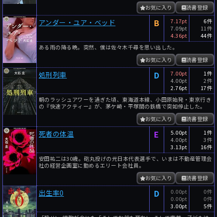
お気に入り
読書登録
B
7.17pt
6件
アンダー・ユア・ベッド
7.09pt
11件
4.36pt
44件
ある雨の降る晩。突然、僕は佐々木千尋を思い出した。
お気に入り
読書登録
D
7.00pt
1件
処刑列車
4.00pt
2件
2.76pt
17件
朝のラッシュアワーを過ぎた頃、東海道本線、小田原始発・東京行き
の『快速アクティー』が、茅ケ崎・平塚間の鉄橋で突如停止した。
お気に入り
読書登録
E
5.00pt
1件
死者の体温
4.00pt
3件
3.13pt
16件
安田祐二は30歳。砲丸投げの元日本代表選手で、いまは不動産管理会
社の経営企画室に勤めるエリート会社員。
お気に入り
読書登録
D
0.00pt
0件
出生率0
0.00pt
0件
3.00pt
5件