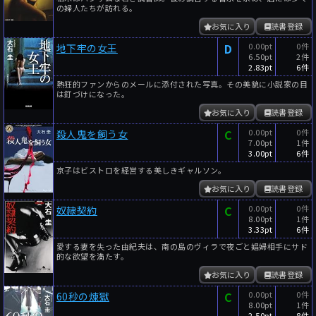
の婦人たちが訪れる。
お気に入り
読書登録
D
0.00pt
0件
地下牢の女王
6.50pt
2件
2.83pt
6件
熱狂的ファンからのメールに添付された写真。その美貌に小説家の目
は釘づけになった。
お気に入り
読書登録
C
0.00pt
0件
殺人鬼を飼う女
7.00pt
1件
3.00pt
6件
京子はビストロを経営する美しきギャルソン。
お気に入り
読書登録
C
0.00pt
0件
奴隷契約
8.00pt
1件
3.33pt
6件
愛する妻を失った由紀夫は、南の島のヴィラで夜ごと娼婦相手にサド
的な欲望を満たす。
お気に入り
読書登録
C
0.00pt
0件
60秒の煉獄
8.00pt
1件
2.50pt
8件