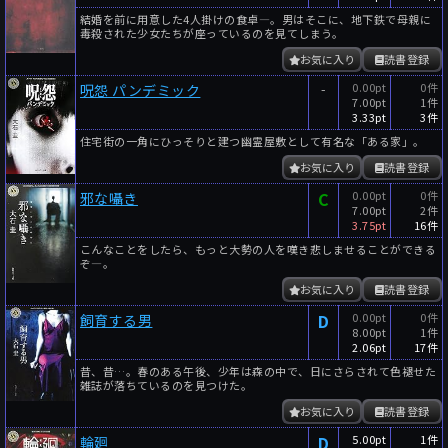
結婚を前に用意した4人掛けの食卓―。男はそこに、地下鉄で母親に
毒殺された少女たちが座っているのを見てしまう。
お気に入り
読書登録
-
0.00pt
0件
呪怨 パンデミック
7.00pt
1件
3.33pt
3件
住宅街の一角にひっそりと建つ幽霊屋敷として有名な「ある家」。
お気に入り
読書登録
C
0.00pt
0件
邪な囁き
7.00pt
2件
3.75pt
16件
こんなことをしたら、もっと大勢の人を嘆き悲しませることができる
ぞ―。
お気に入り
読書登録
D
0.00pt
0件
飼育する男
8.00pt
1件
2.06pt
17件
昔、昔…。春のある午後、少年は森の中で、日にさらされて色褪せた
雑誌が落ちているのを見つけた。
お気に入り
読書登録
D
5.00pt
1件
輪廻