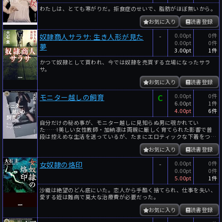
わたしは、とても寒がりだ。拒食症のせいで、脂肪がほぼ無いから。
お気に入り
読書登録
-
0.00pt
0件
奴隷商人サラサ: 生き人形が見た
0.00pt
0件
夢
3.00pt
1件
かつて奴隷として買われ、今では奴隷を売買する立場になったサラ
サ。
お気に入り
読書登録
C
0.00pt
0件
モニター越しの飼育
6.00pt
1件
4.00pt
6件
自分だけの秘め事が、モニター越しに見知らぬ男に覗かれてい
た……!美しい女性教師・加納凛は両親に厳しく育てられた影響で普
段は控えめな生活を送っているが、たまにエロティックな下着をつ
け...
お気に入り
読書登録
-
0.00pt
0件
女奴隷の烙印
0.00pt
0件
5.00pt
1件
沙織は絶望のどん底にいた。恋人から手酷く捨てられ、仕事を失い、
愛する姪は難病で莫大な治療費が必要だった。
お気に入り
読書登録