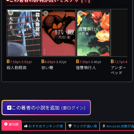
B
B
B
B
7.50pt
-
3.92pt
8.00pt
-
3.42pt
7.50pt
-
3.40pt
7.17pt
-
4.36
殺人勤務医
甘い鞭
復讐執行人
アンダー・
ベッド
この著者の小説を追加
(要ログイン)
新刊順
おすすめランキング順
ランクが高い順
Amazon点数が