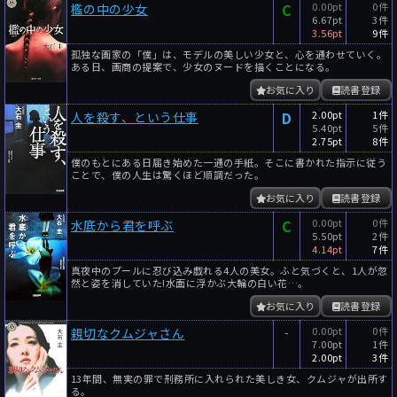
C
0.00pt
0件
檻の中の少女
6.67pt
3件
3.56pt
9件
孤独な画家の「僕」は、モデルの美しい少女と、心を通わせていく。
ある日、画商の提案で、少女のヌードを描くことになる。
お気に入り
読書登録
D
2.00pt
1件
人を殺す、という仕事
5.40pt
5件
2.75pt
8件
僕のもとにある日届き始めた一通の手紙。そこに書かれた指示に従う
ことで、僕の人生は驚くほど順調だった。
お気に入り
読書登録
C
0.00pt
0件
水底から君を呼ぶ
5.50pt
2件
4.14pt
7件
真夜中のプールに忍び込み戯れる4人の美女。ふと気づくと、1人が忽
然と姿を消していた!水面に浮かぶ大輪の白い花…。
お気に入り
読書登録
-
0.00pt
0件
親切なクムジャさん
7.00pt
1件
2.00pt
3件
13年間、無実の罪で刑務所に入れられた美しき女、クムジャが出所す
る。