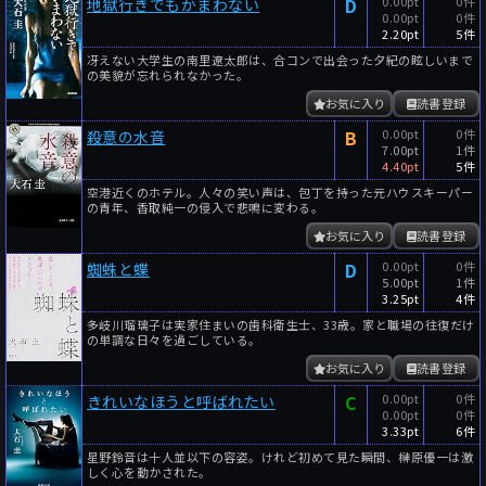
D
0.00pt
0件
地獄行きでもかまわない
0.00pt
0件
2.20pt
5件
冴えない大学生の南里遼太郎は、合コンで出会った夕紀の眩しいまで
の美貌が忘れられなかった。
お気に入り
読書登録
B
0.00pt
0件
殺意の水音
7.00pt
1件
4.40pt
5件
空港近くのホテル。人々の笑い声は、包丁を持った元ハウスキーパー
の青年、香取純一の侵入で悲鳴に変わる。
お気に入り
読書登録
D
0.00pt
0件
蜘蛛と蝶
5.00pt
1件
3.25pt
4件
多岐川瑠璃子は実家住まいの歯科衛生士、33歳。家と職場の往復だけ
の単調な日々を過ごしている。
お気に入り
読書登録
C
0.00pt
0件
きれいなほうと呼ばれたい
0.00pt
0件
3.33pt
6件
星野鈴音は十人並以下の容姿。けれど初めて見た瞬間、榊原優一は激
しく心を動かされた。