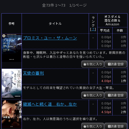
全73件 1〜73 1/1ページ
オスダメ＆
ラ
潜在点数＆
ン
参考
タイトル
Amazon
ク
[
？
]
平均点
件数
-
0.00pt
0件
プロミス・ユー・ザ・ムーン
0.00pt
0件
0.00pt
0件
食事中、睡眠時、入浴中――ずっとあなたを見つめています。新興宗教の
教祖・七沢ルナは暴力と凌辱の日々を強いられていた。
お気に入り
読書登録
-
0.00pt
0件
天使の審判
0.00pt
0件
4.00pt
1件
モデルとしての将来を嘱望されていた美貌の女子大生・琴音。
お気に入り
読書登録
-
0.00pt
0件
破滅へと続く道 右か、左か
0.00pt
0件
4.50pt
2件
右か、左か。人は無意識のうちに選択を繰り返す。
お気に入り
読書登録