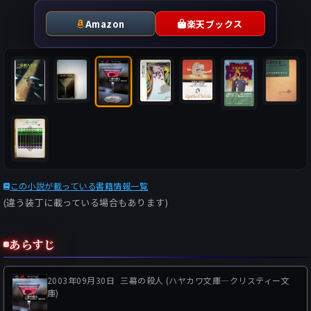
Amazon
楽天ブックス
この小説が載っている書籍情報一覧
(違う装丁に載っている場合もあります)
あらすじ
2003年09月30日
三幕の殺人 (ハヤカワ文庫―クリスティー文
庫)