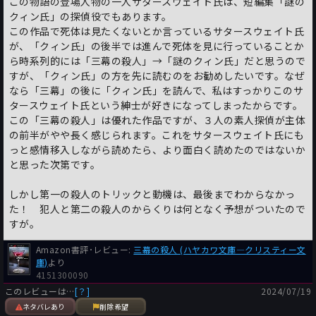
この物語の登場人物の一人サタースウェイト氏は、短編集「謎の
クィン氏」の探偵役でもあります。
この作品で死体は見たくないとか言っているサタースウェイト氏
が、「クィン氏」の後半では進んで死体を見に行っていることか
ら時系列的には「三幕の殺人」→「謎のクィン氏」だと思うので
すが、「クィン氏」の方を先に読むのをお勧めしたいです。なぜ
なら「三幕」の後に「クィン氏」を読んで、私はすっかりこのサ
タースウェイト氏という紳士が好きになってしまったからです。
この「三幕の殺人」は優れた作品ですが、３人の素人探偵が主体
の前半がやや長く感じられます。これをサタースウェイト氏にも
っと感情移入しながら読めたら、より面白く読めたのではないか
と思った次第です。
しかし第一の殺人のトリックと動機は、最後までわからなかっ
た！ 犯人と第二の殺人のからくりは何となく予想がついたので
すが。
Amazon書評･レビュー:
三幕の殺人 (ハヤカワ文庫―クリスティー文
庫)
より
4151300090
このレビューは…
[？]
2024/07/19
ネタバレあり
削除希望