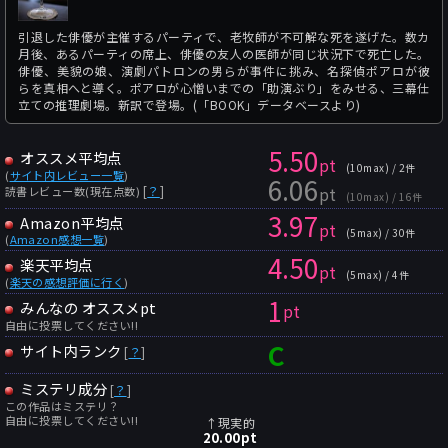
引退した俳優が主催するパーティで、老牧師が不可解な死を遂げた。数カ
月後、あるパーティの席上、俳優の友人の医師が同じ状況下で死亡した。
俳優、美貌の娘、演劇パトロンの男らが事件に挑み、名探偵ポアロが彼
らを真相へと導く。ポアロが心憎いまでの「助演ぶり」をみせる、三幕仕
立ての推理劇場。新訳で登場。(「BOOK」データベースより)
5.50
オススメ平均点
pt
(10max) / 2件
(
サイト内レビュー一覧
)
6.06
pt
[
？
]
読書レビュー数(現在点数)
(10max) / 16件
3.97
Amazon平均点
pt
(5max) / 30件
(
Amazon感想一覧
)
4.50
楽天平均点
pt
(5max) / 4件
(
楽天の感想評価に行く
)
1
みんなの オススメpt
pt
自由に投票してください!!
C
サイト内ランク
[
？
]
ミステリ成分
[
？
]
この作品はミステリ？
自由に投票してください!!
↑現実的
20.00
pt