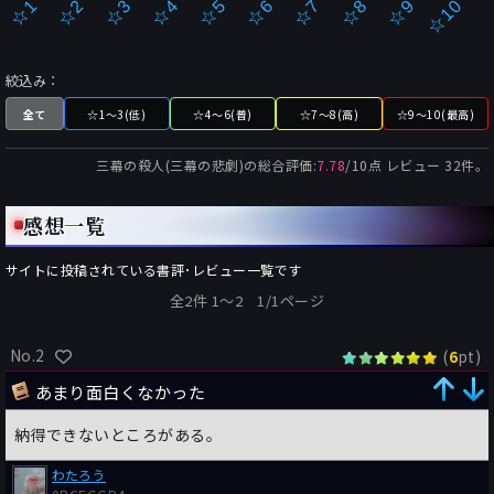
☆2
☆7
☆3
☆8
☆4
☆9
☆5
☆10
☆1
☆6
絞込み：
全て
☆1～3(低)
☆4～6(普)
☆7～8(高)
☆9～10(最高)
三幕の殺人(三幕の悲劇)
の総合評価:
7.78
/
10
点 レビュー
32
件。
感想一覧
サイトに投稿されている書評･レビュー一覧です
全2件 1〜2 1/1ページ
No.2
(
pt)
6
あまり面白くなかった
納得できないところがある。
わたろう