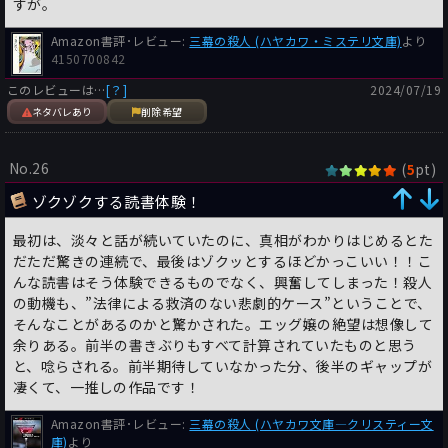
すが。
Amazon書評･レビュー:
三幕の殺人 (ハヤカワ・ミステリ文庫)
より
4150700842
このレビューは…
[？]
2024/07/19
ネタバレあり
削除希望
No.26
(
pt)
5
ゾクゾクする読書体験！
最初は、淡々と話が続いていたのに、真相がわかりはじめるとた
だただ驚きの連続で、最後はゾクッとするほどかっこいい！！こ
んな読書はそう体験できるものでなく、興奮してしまった！殺人
の動機も、”法律による救済のない悲劇的ケース”ということで、
そんなことがあるのかと驚かされた。エッグ嬢の絶望は想像して
余りある。前半の書きぶりもすべて計算されていたものと思う
と、唸らされる。前半期待していなかった分、後半のギャップが
凄くて、一推しの作品です！
Amazon書評･レビュー:
三幕の殺人 (ハヤカワ文庫―クリスティー文
庫)
より