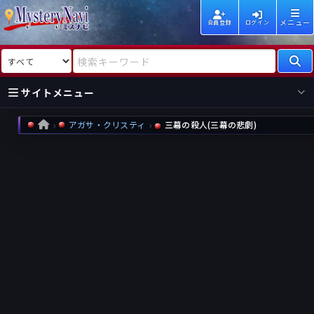
メニュー
会員登録
ログイン
検索対象
検索キーワード
サイトメニュー
アガサ・クリスティ
三幕の殺人(三幕の悲劇)
HOME
国内
海外
新着
新刊
作家
作家
レビュー
情報
国内
海外
受賞
新刊
ランキング
ランキング
作品
文庫
本日話題
情報
シリーズ
新刊
作品
まとめ
作品
高評価
近況話題
タグ
ランダム表示
要望
作品
一覧