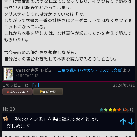
本作は舞台劇のような仕立てになっており、そのつもりで読めば
当然犯人は配役でわかってしまう。
クリスティもそれは分かっていたはずで、
したがって本書の一番の謎解きはフーダニットではなくホワイダ
ニットになっている。
これから本書を読む人は、なぜ事件が起こったかを考えて読んで
もらいたい。
古今東西の名優たちを想像しながら、
自分だけの舞台を妄想して本書を読んでみるのも面白い。
Amazon書評･レビュー:
三幕の殺人 (ハヤカワ・ミステリ文庫)
より
4150700842
このレビューは…
[？]
2024/09/21
ネタバレあり
削除希望
No.28
(
pt)
5
「謎のクィン氏」を先に読んでおくとより
楽しめます