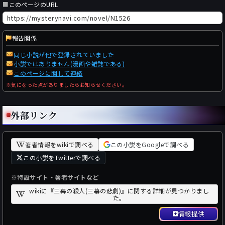
■
このページのURL
報告関係
同じ小説が他で登録されていました
小説ではありません(漫画や雑誌である)
このページに関して連絡
※気になった点がありましたらお知らせください。
外部リンク
著者情報をwikiで調べる
この小説をGoogleで調べる
この小説をTwitterで調べる
※特設サイト・著者サイトなど
wikiに『三幕の殺人(三幕の悲劇)』に関する詳細が見つかりまし
た。
情報提供