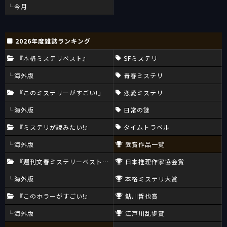
今月
2026年度雑誌ランキング
『本格ミステリベスト』
SFミステリ
海外版
青春ミステリ
『このミステリーがすごい!』
恋愛ミステリ
海外版
日常の謎
『ミステリが読みたい!』
タイムトラベル
海外版
受賞作品一覧
『週刊文春ミステリーベスト10』
日本推理作家協会賞
海外版
本格ミステリ大賞
『このホラーがすごい!』
鮎川哲也賞
海外版
江戸川乱歩賞