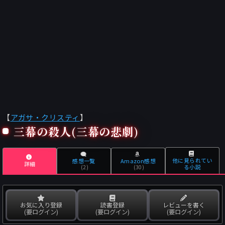
【
アガサ・クリスティ
】
三幕の殺人(三幕の悲劇)
他に見られてい
感想一覧
Amazon感想
詳細
る小説
(2)
(30)
お気に入り登録
読書登録
レビューを書く
(要ログイン)
(要ログイン)
(要ログイン)