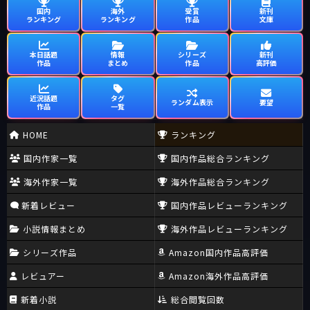
国内
海外
受賞
新刊
ランキング
ランキング
作品
文庫
本日話題
情報
シリーズ
新刊
作品
まとめ
作品
高評価
近況話題
タグ
ランダム表示
要望
作品
一覧
HOME
ランキング
国内作家一覧
国内作品総合ランキング
海外作家一覧
海外作品総合ランキング
新着レビュー
国内作品レビューランキング
小説情報まとめ
海外作品レビューランキング
シリーズ作品
Amazon国内作品高評価
レビュアー
Amazon海外作品高評価
新着小説
総合閲覧回数