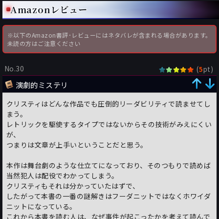
Amazonレビュー
※以下のAmazon書評･レビューにはネタバレが含まれる場合があります。
未読の方はご注意ください
No.30
(
pt)
5
演劇的ミステリ
クリスティはどんな作品でも圧倒的リーダビリティで読ませてし
まう。
レトリックを駆使するタイプではないからその技術がみえにくい
が、
つまりは文章が上手いということだと思う。
本作は舞台劇のような仕立てになっており、そのつもりで読めば
当然犯人は配役でわかってしまう。
クリスティもそれは分かっていたはずで、
したがって本書の一番の謎解きはフーダニットではなくホワイダ
ニットになっている。
これから本書を読む人は、なぜ事件が起こったかを考えて読んで