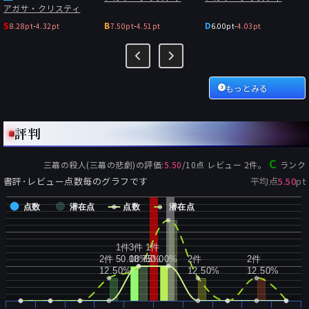
アガサ・クリスティ
S
B
D
8.28pt
-
4.32pt
7.50pt
-
4.51pt
6.00pt
-
4.03pt
もっとみる
評判
C
三幕の殺人(三幕の悲劇)
の評価:
5.50
/
10
点 レビュー
2
件。
ランク
書評･レビュー点数毎のグラフです
平均点
5.50
pt
点数
潜在点
点数
潜在点
1件
3件
1件
2件
50.00%
18.75%
50.00%
2件
2件
12.50%
12.50%
12.50%