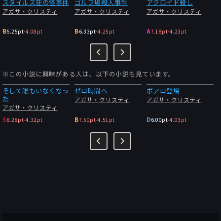
スタイルズ荘の怪事件
ゴルフ場殺人事件
アクロイド殺し
アガサ・クリスティ
アガサ・クリスティ
アガサ・クリスティ
B
B
A
5.25pt
-
4.08pt
6.33pt
-
4.25pt
7.18pt
-
4.23pt
※この小説に興味がある人は、以下の小説も見ています。
そして誰もいなくなっ
ゼロ時間へ
ポアロ登場
た
アガサ・クリスティ
アガサ・クリスティ
アガサ・クリスティ
S
B
D
8.28pt
-
4.32pt
7.50pt
-
4.51pt
6.00pt
-
4.03pt