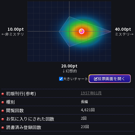
10.00
pt
40.00
pt
←非ミステリ
ミステリ→
20.00
pt
↓幻想的
投票画面を開く
大きいチャート
初版刊行(参考)
1957年01月
種別
長編
閲覧回数
4,621回
お気に入りにされた回数
2
回
読書済み登録回数
23
回