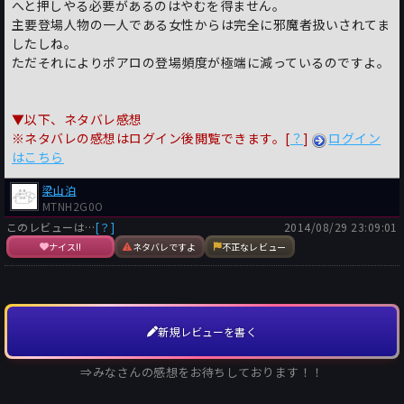
へと押しやる必要があるのはやむを得ません。
主要登場人物の一人である女性からは完全に邪魔者扱いされてま
したしね。
ただそれによりポアロの登場頻度が極端に減っているのですよ。
▼以下、ネタバレ感想
※ネタバレの感想はログイン後閲覧できます。[
？
]
ログイン
はこちら
梁山泊
MTNH2G0O
このレビューは…
[？]
2014/08/29 23:09:01
ナイス!!
ネタバレですよ
不正なレビュー
新規レビューを書く
⇒みなさんの感想をお待ちしております！！