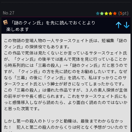
No.27
(
pt)
5
「謎のクィン氏」を先に読んでおくとより
楽しめます
この物語の登場人物の一人サタースウェイト氏は、短編集「謎の
クィン氏」の探偵役でもあります。
この作品で死体は見たくないとか言っているサタースウェイト氏
が、「クィン氏」の後半では進んで死体を見に行っていることか
ら時系列的には「三幕の殺人」→「謎のクィン氏」だと思うので
すが、「クィン氏」の方を先に読むのをお勧めしたいです。なぜ
なら「三幕」の後に「クィン氏」を読んで、私はすっかりこのサ
タースウェイト氏という紳士が好きになってしまったからです。
この「三幕の殺人」は優れた作品ですが、３人の素人探偵が主体
の前半がやや長く感じられます。これをサタースウェイト氏にも
っと感情移入しながら読めたら、より面白く読めたのではないか
と思った次第です。
しかし第一の殺人のトリックと動機は、最後までわからなかっ
た！ 犯人と第二の殺人のからくりは何となく予想がついたので