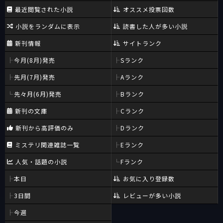
最近閲覧された小説
オススメ投票回数
小説をランダムに表示
読書した人が多い小説
新刊情報
サイトランク
今月(8月)発売
Sランク
先月(7月)発売
Aランク
先々月(6月)発売
Bランク
新刊の文庫
Cランク
新刊から高評価のみ
Dランク
ミステリ関連雑誌一覧
Eランク
人気・話題の小説
Fランク
本日
お気に入り登録数
3日間
レビューが多い小説
今週