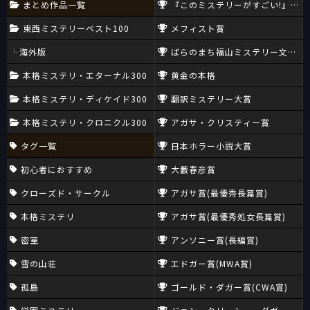
まとめ作品一覧
『このミステリーがすごい!』大賞
東西ミステリーベスト100
メフィスト賞
海外版
ばらのまち福山ミステリー文学新
本格ミステリ・エターナル300
黄金の本格
本格ミステリ・ディケイド300
翻訳ミステリー大賞
本格ミステリ・クロニクル300
アガサ・クリスティー賞
タグ一覧
日本ホラー小説大賞
初心者におすすめ
大藪春彦賞
クローズド・サークル
アガサ賞(最優秀長篇賞)
本格ミステリ
アガサ賞(最優秀処女長篇賞)
密室
アンソニー賞(長編賞)
雪の山荘
エドガー賞(MWA賞)
孤島
ゴールド・ダガー賞(CWA賞)