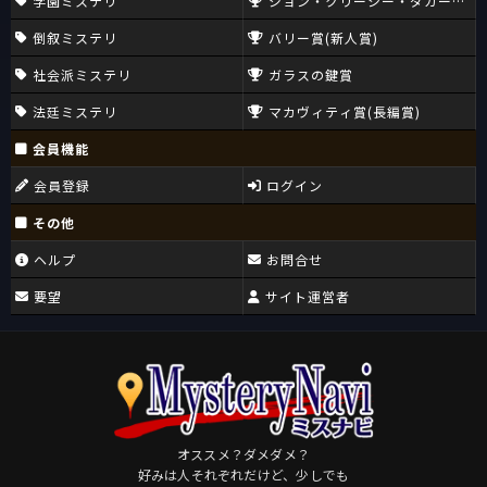
学園ミステリ
ジョン・クリーシー・ダガー賞(CW
倒叙ミステリ
バリー賞(新人賞)
社会派ミステリ
ガラスの鍵賞
法廷ミステリ
マカヴィティ賞(長編賞)
会員機能
会員登録
ログイン
その他
ヘルプ
お問合せ
要望
サイト運営者
オススメ？ダメダメ？
好みは人それぞれだけど、少しでも