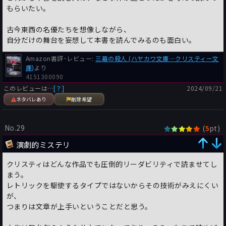
もらいたい。
古今東西の名優たちを想像しながら、
自分だけの舞台を妄想して本書を読んでみるのも面白い。
Amazon書評･レビュー:
三幕の殺人 (ハヤカワ文庫―クリスティー文
庫)
より
4151300090
このレビューは…
[？]
2024/09/21
ネタバレあり
削除希望
No.29
(
pt)
5
演劇的ミステリ
クリスティはどんな作品でも圧倒的リーダビリティで読ませてし
まう。
レトリックを駆使するタイプではないからその技術がみえにくい
が、
つまりは文章が上手いということだと思う。