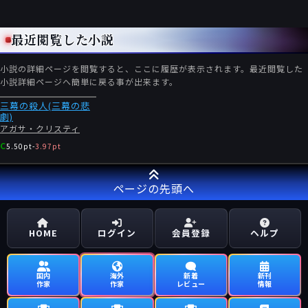
最近閲覧した小説
小説の詳細ページを閲覧すると、ここに履歴が表示されます。最近閲覧した
小説詳細ページへ簡単に戻る事が出来ます。
三幕の殺人(三幕の悲
劇)
アガサ・クリスティ
C
5.50pt
-
3.97pt
ページの先頭へ
HOME
ログイン
会員登録
ヘルプ
国内
海外
新着
新刊
作家
作家
レビュー
情報