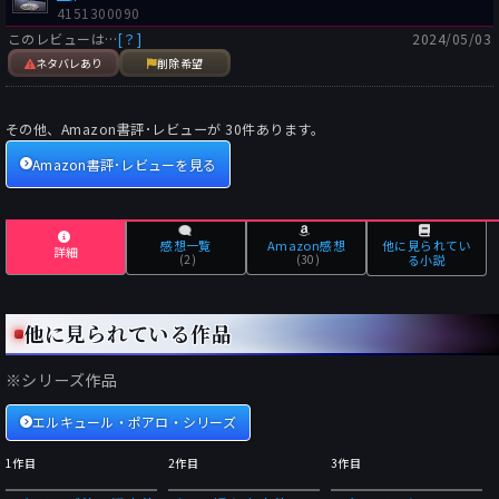
4151300090
このレビューは…
[？]
2024/05/03
ネタバレあり
削除希望
その他、Amazon書評･レビューが
30
件あります。
Amazon書評･レビューを見る
感想一覧
Amazon感想
他に見られてい
詳細
(2)
(30)
る小説
他に見られている作品
※シリーズ作品
エルキュール・ポアロ・シリーズ
1作目
2作目
3作目