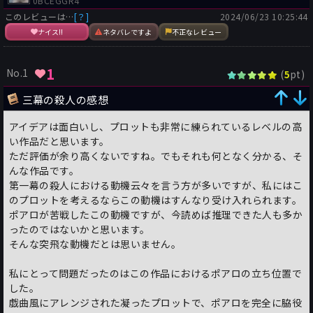
0BCEGGR4
このレビューは…
[？]
2024/06/23 10:25:44
ナイス!!
ネタバレですよ
不正なレビュー
1
No.1
(
pt)
5
三幕の殺人の感想
アイデアは面白いし、プロットも非常に練られているレベルの高
い作品だと思います。
ただ評価が余り高くないですね。でもそれも何となく分かる、そ
んな作品です。
第一幕の殺人における動機云々を言う方が多いですが、私にはこ
のプロットを考えるならこの動機はすんなり受け入れられます。
ポアロが苦戦したこの動機ですが、今読めば推理できた人も多か
ったのではないかと思います。
そんな突飛な動機だとは思いません。
私にとって問題だったのはこの作品におけるポアロの立ち位置で
した。
戯曲風にアレンジされた凝ったプロットで、ポアロを完全に脇役