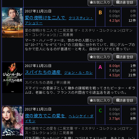
お気に入り
読書登録
2017年11月21日
B
0.00pt
0件
0.00pt
0件
愛の夜明けを二人で
クリスティン・
4.25pt
12件
アシュリー
愛の夜明けを二人で (二見文庫 ザ・ミステリ・コレクション(ロマン
ス・コレクション)) / 二見書房
マーラ・ハノーヴァーは、世の中の人間というの
は“10~7”と“6~4”と“3~1”の三段階に分かれていて、同じグループの
なかで恋人になるのが普通だ―と考え、自分は“2.5”だと思ってい
る。
お気に入り
読書登録
2017年11月21日
A
8.00pt
1件
7.67pt
3件
スパイたちの遺産
ジョン・ル・カレ
4.52pt
21件
スパイたちの遺産 / 早川書房
スマイリーの愛弟子として幾多の諜報戦を戦ってきたピーター・ギラ
ムは、老齢となり、フランスの片田舎で引退生活を送っていた。
お気に入り
読書登録
2017年11月21日
C
0.00pt
0件
0.00pt
0件
夜の彼方でこの愛を
ヘレンケイ・ダ
3.75pt
8件
イモン
夜の彼方でこの愛を (二見文庫 ザ・ミステリ・コレクション(ロマン
ス・コレクション)) / 二見書房
行方不明になったいとこを捜しつづけるエメリーは、あるとき、レン