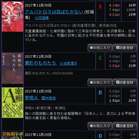
2017年11月30日
S
8.19pt
16件
7.94pt
105件
アルバトロスは羽ばたかない
(短編
4.32pt
19件
集)
七河迦南
アルバトロスは羽ばたかない (創元推理文庫) / 東京創元社
児童養護施設・七海学園に勤めて三年目の保育士・北沢春菜は、仕事
に追われながらも、学園の日常に起きる不可思議な事件の解明に励ん
でいる。
お気に入り
読書登録
2017年11月29日
C
0.00pt
0件
0.00pt
0件
異形のものたち
小池真理子
3.53pt
15件
異形のものたち / KADOKAWA
お気に入り
読書登録
2017年11月29日
D
0.00pt
0件
0.00pt
0件
宰相Ａ
田中慎弥
2.92pt
26件
宰相A (新潮文庫) / 新潮社
揃いの国民服に身を包む金髪碧眼の「日本人」に、武力による平和実
現の大義を説く黒髪の首相A。
お気に入り
読書登録
2017年11月29日
D
0.00pt
0件
0.00pt
0件