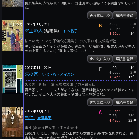
長原製薬の広報部員・槇田は、副社長から極秘である調査を命じられ
た。
お気に入り
読書登録
2017年11月22日
B
0.00pt
0件
0.00pt
0件
粘土の犬
(短編集)
仁木悦子
4.80pt
5件
粘土の犬 - 仁木悦子傑作短篇集 (中公文庫) / 中央公論新社
テレビ画面のギャングが銃の引き金を引いた瞬間、現実の弾丸が老人
の胸を撃ち抜いた!(「弾丸は飛び出した」)。
お気に入り
読書登録
2017年11月22日
F
1.00pt
1件
4.00pt
3件
矢の家
A・E・W・メイスン
3.94pt
17件
矢の家【新版】 (創元推理文庫) / 東京創元社
資産家のハーロウ夫人がなくなり、遺産は養女のベティが継ぐことに
なった。そこへ夫人の義弟を名乗る怪人物が登場。
お気に入り
読書登録
2017年11月22日
A
7.67pt
6件
7.28pt
25件
事件
大岡昇平
4.48pt
33件
事件 (創元推理文庫) / 東京創元社
1961年7月2日、神奈川県の山林から女性の刺殺体が発見される。被
害者は地元で飲食店を経営していた若い女性。