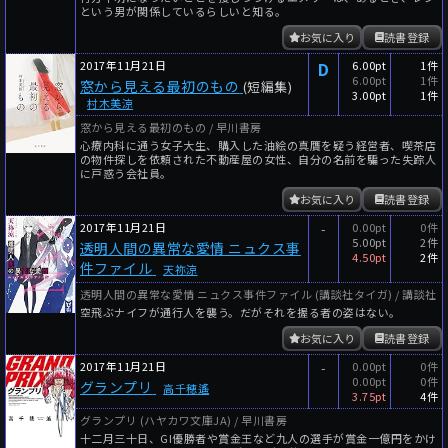
という男が関係しているらしいと知る。
お気に入り
読書登録
2017年11月21日
D
6.00pt
1件
6.00pt
1件
窓から見える最初のもの
(短編集)
3.00pt
1件
村木美涼
窓から見える最初のもの / 早川書房
心療内科に通う女子大生、購入した油絵の真贋を疑う経営者、喫茶店
の物件探しを依頼された不動産屋の女性、自分の名前を騙った失踪人
に戸惑う会社員。
お気に入り
読書登録
2017年11月21日
-
0.00pt
0件
5.00pt
2件
透明人間の異常な愛情 ニュクス事
4.50pt
2件
件ファイル
天祢涼
透明人間の異常な愛情 ニュクス事件ファイル (講談社タイガ) / 講談社
空飛ぶナイフが通行人を襲う。だがそれを握る者の姿はない。
お気に入り
読書登録
2017年11月21日
-
0.00pt
0件
0.00pt
0件
グランプリ
高千穂遙
3.75pt
4件
グランプリ (ハヤカワ文庫JA) / 早川書房
十二月三十日、GI優勝者や賞金王など九人の選手が賞金一億円をかけ