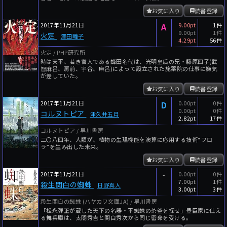
お気に入り
読書登録
2017年11月21日
A
9.00pt
1件
9.00pt
1件
火定
澤田瞳子
4.29pt
56件
火定 / PHP研究所
時は天平、若き官人である蜂田名代は、光明皇后の兄・藤原四子(武
智麻呂、房前、宇合、麻呂)によって設立された施薬院の仕事に嫌気
が差していた。
お気に入り
読書登録
2017年11月21日
D
0.00pt
0件
0.00pt
0件
コルヌトピア
津久井五月
2.82pt
17件
コルヌトピア / 早川書房
二〇八四年、人類が、植物の生理機能を演算に応用する技術“フロ
ラ”を生み出した未来。
お気に入り
読書登録
2017年11月21日
-
0.00pt
0件
7.00pt
1件
殺生関白の蜘蛛
日野真人
3.00pt
3件
殺生関白の蜘蛛 (ハヤカワ文庫JA) / 早川書房
「松永弾正が蔵した天下の名器・平蜘蛛の茶釜を探せ」豊臣家に仕え
る舞兵庫は、太閤秀吉と関白秀次から同じ密命を受ける。