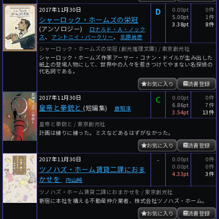
2017年11月30日
D
0.00pt
0件
5.00pt
1件
シャーロック・ホームズの栄冠
3.38pt
8件
(アンソロジー)
ロナルド・Ａ・ノック
ス
、
アントニイ・バークリー
、
北原尚彦
シャーロック・ホームズの栄冠 (創元推理文庫) / 東京創元社
シャーロック・ホームズ――作家アーサー・コナン・ドイルが生み出した
紙上の登場人物にして、世界中の人々を惹きつけてやまない名探偵の
代名詞である。
お気に入り
読書登録
2017年11月30日
C
0.00pt
0件
6.86pt
7件
皇帝と拳銃と
(短編集)
倉知淳
3.54pt
13件
皇帝と拳銃と / 東京創元社
計画は練りに練った。ミスなどあるはずがなかった。
お気に入り
読書登録
2017年11月30日
-
0.00pt
0件
0.00pt
0件
ツノハズ・ホーム賃貸二課におま
4.33pt
3件
かせを
内山純
ツノハズ・ホーム賃貸二課におまかせを / 東京創元社
新宿に本社を構える不動産仲介業者、株式会社ツノハズ・ホーム。
お気に入り
読書登録