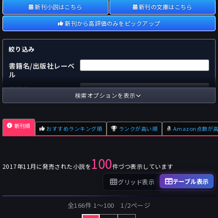
新刊小説はこちら
新刊の文庫はこちら
新刊から高評価のみをピックアップ
絞り込み
書籍名/出版社レーベ
ル
著者名
検索オプションを表示
国内
海外
あらすじ
新刊順
おすすめランキング順
ランクが高い順
Amazon点数が
出版社
～
pp.
ページ数
100
単行本
文庫本
フォーマット
2017年11月に発売された小説を
件づつ表示しています
～
Pt
オスダメ点数
テーブル表示
グリッド表示
～
Pt
潜在点数
全166件 1〜100 1/2ページ
～
Pt
Amazon点数