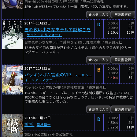
東京-金沢 69年目の殺人 (中公文庫) / 中央公論新社
戦争はまだ終わっていない!? 十津川警部、特攻の真実に直面する。
お気に入り
読書登録
2017年11月22日
D
0.00pt
0件
0.00pt
0件
雪の夜は小さなホテルで謎解きを
3.10pt
10件
ケイト・ミルフォード
雪の夜は小さなホテルで謎解きを (創元推理文庫) / 東京創元社
12歳のマイロの両親が営む小さなホテル〈緑色のガラスの家(グリー
ングラス・ハウス)〉。
お気に入り
読書登録
2017年11月22日
B
0.00pt
0件
0.00pt
0件
バッキンガム宮殿のVIP
スーザン・
4.40pt
5件
イーリア・マクニール
バッキンガム宮殿のVIP (創元推理文庫) / 東京創元社
1942年、マギー・ホープは、ドイツの強制収容所に収監されている
異父妹と再会できる日を心待ちにしつつ、ロンドンの特別作戦執行部
で事務の仕事についていた。
お気に入り
読書登録
2017年11月22日
D
0.00pt
0件
4.50pt
2件
誤断
堂場瞬一
3.27pt
11件
誤断 (中公文庫) / 中央公論新社