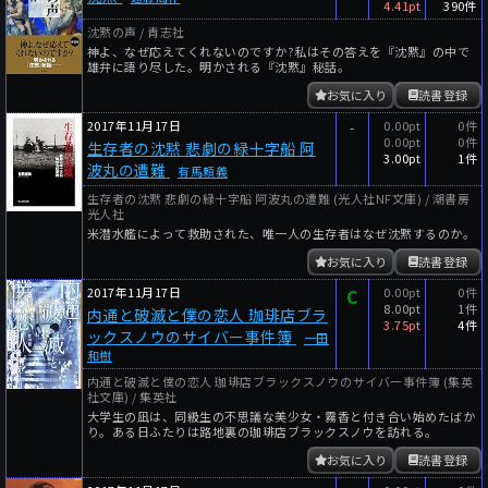
4.41pt
390件
沈黙の声 / 青志社
神よ、なぜ応えてくれないのですか?私はその答えを『沈黙』の中で
雄弁に語り尽した。明かされる『沈黙』秘話。
お気に入り
読書登録
2017年11月17日
-
0.00pt
0件
0.00pt
0件
生存者の沈黙 悲劇の緑十字船 阿
3.00pt
1件
波丸の遭難
有馬頼義
生存者の沈黙 悲劇の緑十字船 阿波丸の遭難 (光人社NF文庫) / 潮書房
光人社
米潜水艦によって救助された、唯一人の生存者はなぜ沈黙するのか。
お気に入り
読書登録
2017年11月17日
C
0.00pt
0件
8.00pt
1件
内通と破滅と僕の恋人 珈琲店ブラ
3.75pt
4件
ックスノウのサイバー事件簿
一田
和樹
内通と破滅と僕の恋人 珈琲店ブラックスノウのサイバー事件簿 (集英
社文庫) / 集英社
大学生の凪は、同級生の不思議な美少女・霧香と付き合い始めたばか
り。ある日ふたりは路地裏の珈琲店ブラックスノウを訪れる。
お気に入り
読書登録