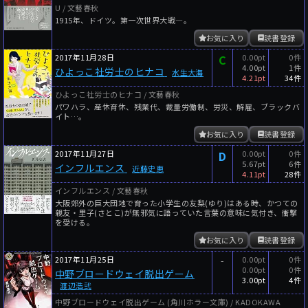
U / 文藝春秋
1915年、ドイツ。第一次世界大戦―。
お気に入り
読書登録
2017年11月28日
C
0.00pt
0件
4.00pt
1件
ひよっこ社労士のヒナコ
水生大海
4.21pt
34件
ひよっこ社労士のヒナコ / 文藝春秋
パワハラ、産休育休、残業代、裁量労働制、労災、解雇、ブラックバ
イト…。
お気に入り
読書登録
2017年11月27日
D
0.00pt
0件
5.67pt
6件
インフルエンス
近藤史恵
4.11pt
28件
インフルエンス / 文藝春秋
大阪郊外の巨大団地で育った小学生の友梨(ゆり)はある時、かつての
親友・里子(さとこ)が無邪気に語っていた言葉の意味に気付き、衝撃
を受ける。
お気に入り
読書登録
2017年11月25日
-
0.00pt
0件
0.00pt
0件
中野ブロードウェイ脱出ゲーム
3.00pt
4件
渡辺浩弐
中野ブロードウェイ脱出ゲーム (角川ホラー文庫) / KADOKAWA