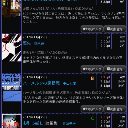
3.33pt
9件
お隣さんが殺し屋さん (角川文庫) / KADOKAWA
302ページから起こることは、決して誰にも言わないでください!専門
学校に入学するため、地方から上京してきた美菜は、隣人に挨拶に行
くことに。
お気に入り
読書登録
2017年11月25日
-
0.00pt
0件
0.00pt
0件
喪失
鏑木蓮
2.00pt
2件
喪失 (角川文庫) / KADOKAWA
キャリア女性刑事が挑む、感涙ミステリ!京都市内のビルで女性の不
審死体が見つかる。
お気に入り
読書登録
2017年11月25日
B
7.25pt
4件
7.12pt
34件
ハーメルンの誘拐魔
中山七里
3.13pt
54件
ハーメルンの誘拐魔 刑事犬養隼人 (角川文庫) / KADOKAWA
”どんでん返しの帝王”が放つ、社会派ミステリ!人気シリーズ第三弾!
少女を狙った前代未聞の連続誘拐事件。
お気に入り
読書登録
2017年11月25日
C
7.00pt
1件
6.50pt
8件
お引っ越し
(短編集)
真梨幸子
3.46pt
24件