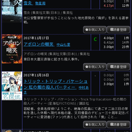
6.00pt
1件
雪炎
馳星周
4.17pt
12件
雪炎 (集英社文庫(日本)) / 集英社
元公安警察官が手伝うことになった地元原発の「廃炉」を訴える選挙
戦。
お気に入り
読書登録
2017年11月17日
C
4.00pt
1件
6.43pt
14件
アポロンの嘲笑
中山七里
3.00pt
23件
アポロンの嘲笑 (集英社文庫(日本)) / 集英社
東日本大震災直後に起きた殺人事件。
お気に入り
読書登録
2017年11月16日
-
0.00pt
0件
0.00pt
0件
トリック・トリップ・バケーショ
3.00pt
1件
ン 虹の館の殺人パーティー
中村あ
き
トリック・トリップ・バケーション ~Trick Trip Vacation~虹の館の
殺人パーティー (星海社FICTIONS) / 講談社
容疑者、全員名探偵!?ようこそ、絶海の孤島にて過ごす二泊三日の常
軌を逸した休暇へ現代本格の雄、文月優臣のデビュー三十周年記念パ
ーティーに愛読者(ファン)代表として招待された「僕」こと...
お気に入り
読書登録