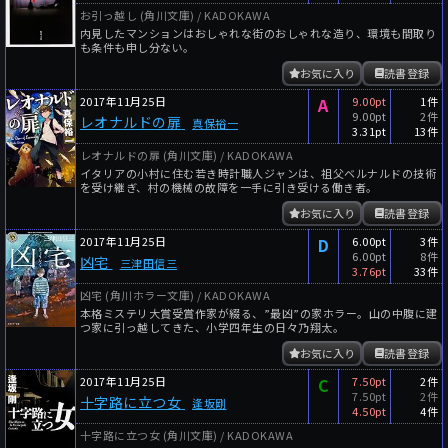
お引っ越し (角川文庫) / KADOKAWA
内見したマンションはおしゃれな街のおしゃれな造り、環境も間取り
も条件も申し分ない。
お気に入り
読書登録
2017年11月25日
A
9.00pt
1件
9.00pt
2件
レオナルドの扉
真保裕一
3.31pt
13件
レオナルドの扉 (角川文庫) / KADOKAWA
イタリアの小村に住む若き時計職人ジャンは、祖父ベルナルドの技術
を受け継ぎ、村の機械の故障を一手に引き受ける働き者。
お気に入り
読書登録
2017年11月25日
D
6.00pt
3件
6.00pt
8件
凶宅
三津田信三
3.76pt
33件
凶宅 (角川ホラー文庫) / KADOKAWA
本格ミステリ大賞受賞作家が綴る、”最凶”の家ホラー。山の中腹に建
つ家に引っ越してきた、小学四年生の日々乃翔太。
お気に入り
読書登録
2017年11月25日
C
7.50pt
2件
7.50pt
2件
十字路に立つ女
逢坂剛
4.50pt
4件
十字路に立つ女 (角川文庫) / KADOKAWA