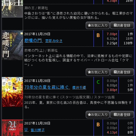
4.38pt
16件
淵の王 / 新潮社
中島さおりは“影”に憑依された幼児に襲いかかられる。堀江果歩のマ
ンガには、描いた覚えがない黒髪の女が現れる。
お気に入り
読書登録
2017年11月29日
B
7.00pt
1件
6.33pt
18件
悲嘆の門
宮部みゆき
3.25pt
138件
悲嘆の門(上) / 新潮社
インターネット上に溢れる情報の中で、法律に抵触するものや犯罪に
結びつくものを監視し、調査するサイバー・パトロール会社「クマ
ー」。
お気に入り
読書登録
2017年11月28日
C
0.00pt
0件
6.00pt
1件
70年分の夏を君に捧ぐ
櫻井千姫
3.80pt
5件
70年分の夏を君に捧ぐ (スターツ出版文庫) / スターツ出版
2015年、夏。東京に住む高2の百合香は、真夜中に不思議な体験をす
る。
お気に入り
読書登録
2017年11月28日
B
0.00pt
0件
0.00pt
0件
U
皆川博子
4.13pt
8件