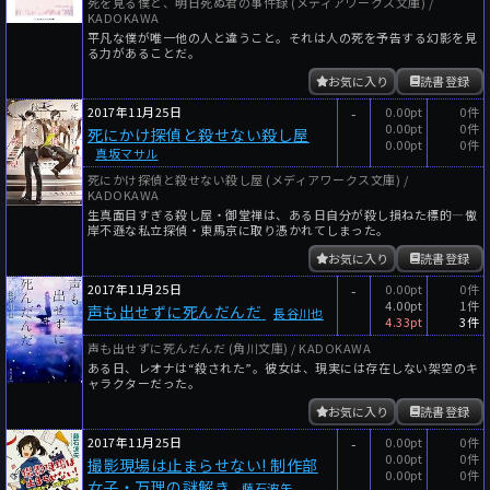
死を見る僕と、明日死ぬ君の事件録 (メディアワークス文庫) /
KADOKAWA
平凡な僕が唯一他の人と違うこと。それは人の死を予告する幻影を見
る力があることだ。
お気に入り
読書登録
2017年11月25日
-
0.00pt
0件
0.00pt
0件
死にかけ探偵と殺せない殺し屋
0.00pt
0件
真坂マサル
死にかけ探偵と殺せない殺し屋 (メディアワークス文庫) /
KADOKAWA
生真面目すぎる殺し屋・御堂禅は、ある日自分が殺し損ねた標的―傲
岸不遜な私立探偵・東馬京に取り憑かれてしまった。
お気に入り
読書登録
2017年11月25日
-
0.00pt
0件
4.00pt
1件
声も出せずに死んだんだ
長谷川也
4.33pt
3件
声も出せずに死んだんだ (角川文庫) / KADOKAWA
ある日、レオナは“殺された”。彼女は、現実には存在しない架空のキ
ャラクターだった。
お気に入り
読書登録
2017年11月25日
-
0.00pt
0件
0.00pt
0件
撮影現場は止まらせない! 制作部
0.00pt
0件
女子・万理の謎解き
藤石波矢