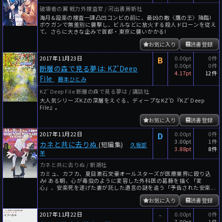
破壊者の翼 戦力外捜査官 / 河出書房新社
海月&設楽の捜査一課凸凹コンビの前に、最凶の敵〈鷹の王〉降臨!
ボウガンで無差別に襲撃し、ビルなどに放火する殺人ドローンを従え
て、さらに大きな企みで首都・東京に襲いかかる!
お気に入り
読書登録
2017年11月23日
B
0.00pt
0件
0.00pt
0件
断層の森で見る夢は: KZ'Deep
4.17pt
12件
File
藤本ひとみ
KZ’ Deep File 断層の森で見る夢は / 講談社
大人気シリーズKZの深層をえぐる、ディープなKZ'D『KZ' Deep
File』。
お気に入り
読書登録
2017年11月22日
D
0.00pt
0件
3.00pt
1件
カネと共に去りぬ
(短編集)
久坂部
3.88pt
8件
羊
カネと共に去りぬ / 新潮社
カミュ、カフカ、夏目漱石――文豪オールスターズが医療業界に殴り込
み! ある朝、心が毒虫のように変容した外科医の葛藤を描く「変
心」、安楽死を遂げた妻が託した遺言の謎を追う「予告された安楽...
お気に入り
読書登録
2017年11月22日
-
0.00pt
0件
7.00pt
1件