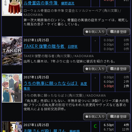
ル骨董店の事件簿
椹野道流
ローウェル骨董店の事件簿 交霊会とソルジャーベア (角川文庫) /
KADOKAWA
第一次大戦直後のロンドン。骨董店の美貌の店主デューイは、戦死し
た親友の息子・ケイと暮らしている。
お気に入り
読書登録
2017年11月25日
-
0.00pt
0件
0.00pt
0件
TAKER 復讐の贈与者
日野草
0.00pt
0件
TAKER 復讐の贈与者 (角川文庫) / KADOKAWA
出所した藤木は、7年ぶりに会った従妹に彼氏を紹介される。
お気に入り
読書登録
2017年11月25日
-
0.00pt
0件
6.00pt
2件
うちの執事に願ったならば3
高里
5.00pt
2件
椎奈
うちの執事に願ったならば 3 (角川文庫) / KADOKAWA
「烏丸家」売却にともない、半熟主従ついに決裂!? シリーズ最大の危
機!フランスの烏丸家の別荘で行なわれた衣更月やヴァズなど各家の
使用人による技術交流研修。
お気に入り
読書登録
2017年11月25日
C
6.50pt
4件
6.75pt
12件
お隣さんが殺し屋さん
藤崎翔