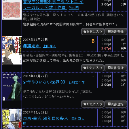
警視庁公安部外事二課 ソトニ イ
3.00pt
3件
リーガル 非公然工作員
竹内明
警視庁公安部外事二課 ソトニ イリーガル 非公然工作員 (講談社+α文
庫) / 講談社
警察組織の頂点に立つ内閣官房副長官が、何者かに狙撃された。
お気に入り
読書登録
2017年11月22日
B
0.00pt
0件
9.00pt
1件
赤猫始末
上田秀人
3.67pt
6件
新装版 - 赤猫始末 - 闕所物奉行 裏帳合(三) (中公文庫) / 中央公論新社
武家屋敷が連続して焼失、出火元の旗本は改易された。
お気に入り
読書登録
2017年11月22日
-
0.00pt
0件
0.00pt
0件
少年Nのいない世界 03
石川宏千花
3.00pt
1件
少年Nのいない世界 03 (講談社タイガ) / 講談社
“ここではないどこか”へいきたい。
お気に入り
読書登録
2017年11月22日
-
0.00pt
0件
0.00pt
0件
東京-金沢 69年目の殺人
西村京太
0.00pt
0件
郎