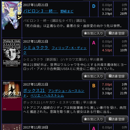
2017年11月21日
D
0.00pt
0件
6.00pt
2件
バビロン 3 ―終―
野﨑まど
3.39pt
28件
バビロン 3 ―終― (講談社タイガ) / 講談社
「死の自由」は正義なのか。最悪の女・曲世愛の向かう先は――世界。
お気に入り
読書登録
2017年11月21日
A
0.00pt
0件
0.00pt
0件
シミュラクラ
フィリップ・K・ディッ
4.50pt
10件
ク
シミュラクラ〔新訳版〕 (ハヤカワ文庫SF) / 早川書房
時は21世紀半ば、世界はワルシャワを中心とする共産主義体制とヨー
ロッパ・アメリカ合衆国(USEAとに完全に二極化されていた。
お気に入り
読書登録
2017年11月21日
B
7.00pt
3件
6.40pt
5件
ボックス21
アンデシュ・ルースルン
3.38pt
21件
ド
、
ベリエ・ヘルストレム
ボックス21 (ハヤカワ・ミステリ文庫) / 早川書房
リトアニア人娼婦のリディアは斡旋業者から激しい暴行を受け、病院
へと搬送された。意識を取り戻した彼女はある行動に出る。
お気に入り
読書登録
2017年11月18日
A
0.00pt
0件