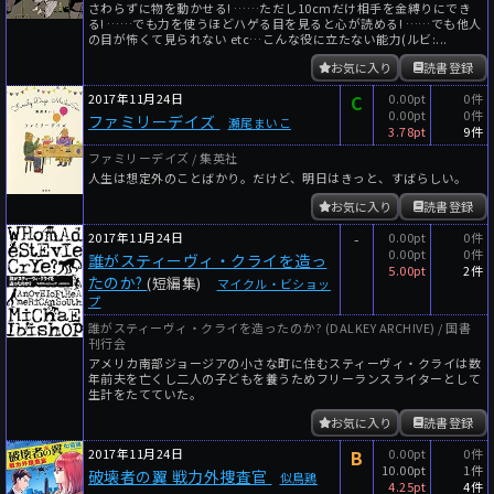
さわらずに物を動かせる! ……ただし10cmだけ相手を金縛りにでき
る! ……でも力を使うほどハゲる目を見ると心が読める! ……でも他人
の目が怖くて見られない etc…こんな役に立たない能力(ルビ:...
お気に入り
読書登録
2017年11月24日
C
0.00pt
0件
0.00pt
0件
ファミリーデイズ
瀬尾まいこ
3.78pt
9件
ファミリーデイズ / 集英社
人生は想定外のことばかり。だけど、明日はきっと、すばらしい。
お気に入り
読書登録
2017年11月24日
-
0.00pt
0件
0.00pt
0件
誰がスティーヴィ・クライを造っ
5.00pt
2件
たのか?
(短編集)
マイクル・ビショッ
プ
誰がスティーヴィ・クライを造ったのか? (DALKEY ARCHIVE) / 国書
刊行会
アメリカ南部ジョージアの小さな町に住むスティーヴィ・クライは数
年前夫を亡くし二人の子どもを養うためフリーランスライターとして
生計をたてていた。
お気に入り
読書登録
2017年11月24日
B
0.00pt
0件
10.00pt
1件
破壊者の翼 戦力外捜査官
似鳥鶏
4.25pt
4件