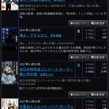
撮影現場は止まらせない! 制作部女子・万理の謎解き (角川文庫) /
KADOKAWA
気鋭の監督・連城の映画撮影現場に「制作部」として参加している万
理。
お気に入り
読書登録
2017年11月25日
B
0.00pt
0件
0.00pt
0件
海よ、やすらかに
喜多嶋隆
4.78pt
9件
海よ、やすらかに (角川文庫) / KADOKAWA
湘南の海岸に打ち上げられた大量の白ギスの屍骸。原因を明らかにす
るため、藤沢市はハワイから1人の海洋研究員を招聘する。
お気に入り
読書登録
2017年11月25日
D
0.00pt
0件
6.33pt
3件
全日本探偵道コンクール セーラー
3.00pt
13件
服と黙示録
古野まほろ
全日本探偵道コンクール セーラー服と黙示録 (角川文庫) /
KADOKAWA
聖アリスガワ女学校VS勁草館高校。
お気に入り
読書登録
2017年11月25日
-
0.00pt
0件
0.00pt
0件
交霊会とソルジャーベア: ローウェ
4.67pt
3件