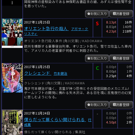
岡坂神策の昔馴染みである神保町古書店主の娘、みずえは慢性腎不全
を患っていた。
お気に入り
読書登録
2017年11月25日
S
8.13pt
16件
8.01pt
140件
オリエント急行の殺人
アガサ・ク
4.23pt
218件
リスティ
オリエント急行殺人事件 (角川文庫) / KADOKAWA
欧州を横断する豪華寝台列車、オリエント急行。雪で立往生した車内
で、アメリカ人の老富豪が何者かに刺殺された。
お気に入り
読書登録
2017年11月25日
C
0.00pt
0件
8.00pt
1件
クレシェンド
竹本健治
3.25pt
4件
クレシェンド (角川文庫) / KADOKAWA
鬼才竹本健治が描く、言霊が持つ恐怖とその受信回路のメカニズム!
ゲームソフトの開発に携わる矢木沢は、ある日を境に百鬼夜行の幻覚
に苦しむようになる。
お気に入り
読書登録
2017年11月24日
-
0.00pt
0件
0.00pt
0件
僕らだって扉くらい開けられる
行
4.50pt
2件
成薫
僕らだって扉くらい開けられる / 集英社