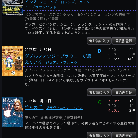
イン2
ジェームズ・ロリンズ
、
グラン
ト・ブラックウッド
〈シグマフォース外伝〉タッカー&ケイン2 チューリングの遺産 下
(竹書房文庫) / 竹書房
タッカーとケインは、ジェーン、フランク、サンディの元同僚ノラ・
フレイクスとともに、サンディ殺害の真相とその裏で着々と進められ
ている計画の正体を突き止めようとする。
お気に入り
読書登録
2017年11月30日
D
0.00pt
0件
0.00pt
0件
ダブルファッジ・ブラウニーが震
2.85pt
13件
えている
ジョアン・フルーク
ダブル・ファッジ・ブラウニーは震えている / ヴィレッジブックス
ハンナをめぐる三角関係、ついに決着?! お菓子探偵ハンナ・シリーズ
18弾! 母ドロレスとドクの結婚式をサプライズで計画したハンナた
ち。
お気に入り
読書登録
2017年11月30日
C
7.00pt
1件
7.00pt
1件
狩人の手
グザヴィエ=マリ・ボノ
4.00pt
2件
狩人の手 (創元推理文庫) / 東京創元社
マルセイユ警察のベテラン警部が、考古学者をはじめとする連続女性
惨殺事件の真相を探る。
お気に入り
読書登録