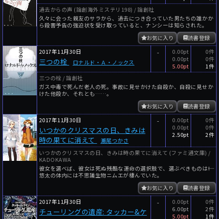
過去からの声 (論創海外ミステリ198) / 論創社
久々に会った親友のサラから、過去につき合っていた男たちの誰かか
ら殺害予告の強迫状を受け取っていると、ナンシーは知らされた。
お気に入り
読書登録
2017年11月30日
-
0.00pt
0件
0.00pt
0件
三つの栓
ロナルド・Ａ・ノックス
5.00pt
1件
三つの栓 / 論創社
ガス中毒で死んだ老人の死。事故に見せかけた自殺か、自殺に見せか
けた他殺か、それとも……。
お気に入り
読書登録
2017年11月30日
-
0.00pt
0件
0.00pt
0件
いつかのクリスマスの日、きみは
2.50pt
2件
時の果てに消えて
瀬尾つかさ
いつかのクリスマスの日、きみは時の果てに消えて (ファミ通文庫) /
KADOKAWA
彼女を選べば、彼女は死ぬ――残酷な運命の選択肢で、選ぶべきものは――!
悠太の体内には不思議生物ニムエが棲んでいた。
お気に入り
読書登録
2017年11月30日
-
0.00pt
0件
6.00pt
2件
チューリングの遺産: タッカー&ケ
5.00pt
1件