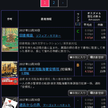
1
2
›
～
件
レビュー数
～
人
読者数
オスダメ＆
ラ
潜在点数＆
ン
年代
参考
書籍情報
Amazon
ク
[
？
]
平均点
件数
年代と月の範囲
先月以降
今月以降
2017年11月30日
C
0.00pt
0件
0.00pt
0件
図書館島
年
月
ソフィア・サマター
3.67pt
6件
～
図書館島 (海外文学セレクション) / 東京創元社
年
月
文字を持たぬ辺境の島に生まれ、異国の師の導きで書物に耽溺して育
った青年は、長じて憧れの帝都に旅立つ。
細かく検索
お気に入り
読書登録
2017年11月30日
B
0.00pt
0件
絞り込みリセット
7.50pt
6件
道標: 東京湾臨海署安積班
(短編集)
4.53pt
15件
今野敏
道標 東京湾臨海署安積班 / 角川春樹事務所
一人の熱き警察官の軌跡!東京湾臨海署刑事課強行犯第一係、通称
「安積班」。
お気に入り
読書登録
2017年11月30日
-
0.00pt
0件
0.00pt
0件
過去からの声
マーゴット・ベネット
2.50pt
2件