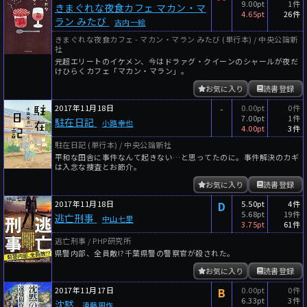
9.00pt
1件
きまぐれな夜食カフェ マカン・マ
4.65pt
26件
ラン みたび
古内一絵
きまぐれな夜食カフェ - マカン・マラン みたび (単行本) / 中央公論新
社
元超エリートのイケメン、今はドラァグ・クイーンのシャールが夜だ
けひらくカフェ「マカン・マラン」。
お気に入り
読書登録
2017年11月18日
-
0.00pt
0件
7.00pt
1件
駐在日記
小路幸也
4.00pt
3件
駐在日記 (単行本) / 中央公論新社
平和な田舎に事件なんて起きない…と思ってたのに。事件解決のカギ
は入念な捜査とお節介。
お気に入り
読書登録
2017年11月18日
D
5.50pt
4件
5.68pt
19件
逃亡刑事
中山七里
3.75pt
61件
逃亡刑事 / PHP研究所
県警内部、全員敵!?千葉県警の警察官が殺された。
お気に入り
読書登録
2017年11月17日
B
0.00pt
0件
6.33pt
3件
沈黙
遠藤周作