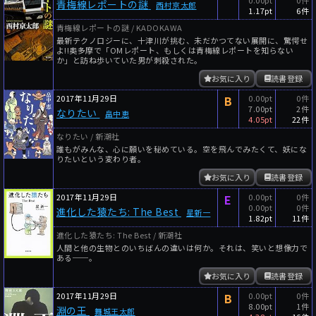
青梅線レポートの謎
西村京太郎
1.17pt
6件
青梅線レポートの謎 / KADOKAWA
最新テクノロジーに、十津川が挑む、未だかつてない展開に、驚愕せ
よ!!奥多摩で「OMレポート、もしくは青梅線レポートを知らない
か」と訪ね歩いていた男が刺殺された。
お気に入り
読書登録
2017年11月29日
B
0.00pt
0件
7.00pt
2件
なりたい
畠中恵
4.05pt
22件
なりたい / 新潮社
誰もがみんな、心に願いを秘めている。空を飛んでみたくて、妖にな
りたいという変わり者。
お気に入り
読書登録
2017年11月29日
E
0.00pt
0件
0.00pt
0件
進化した猿たち: The Best
星新一
1.82pt
11件
進化した猿たち: The Best / 新潮社
人間と他の生物とのいちばんの違いは何か。それは、笑いと想像力で
ある──。
お気に入り
読書登録
2017年11月29日
B
0.00pt
0件
8.00pt
1件
淵の王
舞城王太郎