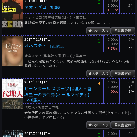
2017年11月17日
C
0.00pt
0件
7.00pt
2件
ネオ・ゼロ
鳴海章
4.33pt
6件
ネオ・ゼロ (集英社文庫(日本)) / 集英社
北朝鮮の原子力施設を爆撃します。協力を願いたい―。
お気に入り
読書登録
2017年11月17日
C
0.00pt
0件
0.00pt
0件
オネスティ
石田衣良
3.78pt
9件
オネスティ (集英社文庫(日本)) / 集英社
「どんな秘密も作らない。恋愛も結婚もしないけれど、心はいつも一
番近いところにある。
お気に入り
読書登録
2017年11月17日
B
0.00pt
0件
8.00pt
1件
ビーンボール スポーツ代理人・善
4.00pt
8件
場圭一の事件簿(オールマイティ)
本城雅人
代理人 / 実業之日本社
敏腕代理人の裏の顔は、スキャンダル仕置人!? 選手(クライアント)の
不祥事は、ヤツに任せろ。
お気に入り
読書登録
2017年11月17日
C
0.00pt
0件