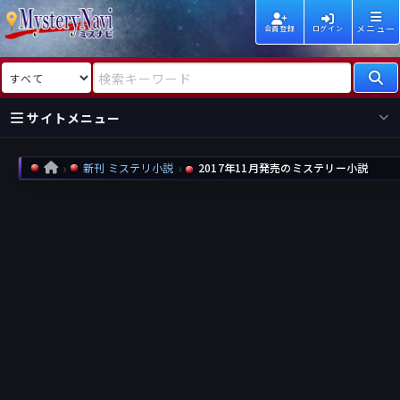
メニュー
会員登録
ログイン
検索対象
検索キーワード
サイトメニュー
国内
海外
新着
新刊
新刊 ミステリ小説
2017年11月発売のミステリー小説
HOME
作家
作家
レビュー
情報
国内
海外
受賞
新刊
ランキング
ランキング
作品
文庫
本日話題
情報
シリーズ
新刊
作品
まとめ
作品
高評価
近況話題
タグ
ランダム表示
要望
作品
一覧