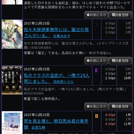
退屈した日々をおくる高校生・裕は、はじめて訪れた中野ブロードウ
ェイで不思議な雰囲気をもった美少女アイドル・マイと出会った。
お気に入り
読書登録
2017年11月25日
-
0.00pt
0件
0.00pt
0件
佐々木探偵事務所には、猫又の斑
0.00pt
0件
さんがいる。
杜奏みなや
佐々木探偵事務所には、猫又の斑さんがいる。 (メディアワークス文
庫) / KADOKAWA
吾輩は「猫又」である。名前はまだ無い…わけではない。
お気に入り
読書登録
2017年11月25日
E
0.00pt
0件
4.50pt
2件
私のクラスの生徒が、一晩で24人
2.50pt
18件
死にました。
日向奈くらら
私のクラスの生徒が、一晩で24人死にました。 (角川ホラー文庫) /
KADOKAWA
教室で起こる猟奇殺人。
お気に入り
読書登録
2017年11月25日
B
8.00pt
1件
8.00pt
1件
死を見る僕と、明日死ぬ君の事件
4.00pt
11件
録
古宮九時