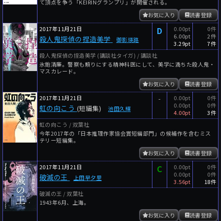
て頂点を争う「KEIRINグランプリ」が開催される。
お気に入り
読書登録
2017年11月21日
D
0.00pt
0件
6.00pt
2件
殺人鬼探偵の捏造美学
御影瑛路
3.29pt
7件
殺人鬼探偵の捏造美学 (講談社タイガ) / 講談社
氷鉋清廉。警察も頼りにする精神科医にして、美学に満ちた殺人鬼・
マスカレード。
お気に入り
読書登録
2017年11月21日
-
0.00pt
0件
0.00pt
0件
虹の向こう
(短編集)
池田久輝
4.00pt
3件
虹の向こう / 双葉社
今年2017年の「日本推理作家協会賞短編部門」の候補作を含むミス
テリー短編集。
お気に入り
読書登録
2017年11月21日
C
0.00pt
0件
0.00pt
0件
破滅の王
上田早夕里
3.56pt
18件
破滅の王 / 双葉社
1943年6月、上海。
お気に入り
読書登録