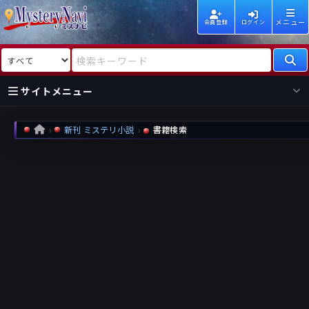
メニュー
会員登録
ログイン
検索対象
検索キーワード
サイトメニュー
国内
海外
新着
新刊
新刊 ミステリ小説
書籍検索
HOME
作家
作家
レビュー
情報
国内
海外
受賞
新刊
ランキング
ランキング
作品
文庫
本日話題
情報
シリーズ
新刊
作品
まとめ
作品
高評価
近況話題
タグ
ランダム表示
要望
作品
一覧