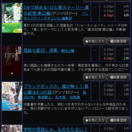
-
0.00pt
0件
5分で読める! ひと駅ストーリー 夏
0.00pt
0件
の記憶 東口編
(アンソロジー)
『こ
4.50pt
4件
のミステリーがすごい!』編集部
累計150万部を突破した宝島社の「ショートショート」シリーズの中
で、「夏」をテーマにして人気を博した「夏の記憶 東口編」の新装
版です。
お気に入り
読書登録
-
0.00pt
0件
怪談七変幻 漆黒
郷内心瞳
0.00pt
0件
4.00pt
2件
怖い民話にも精通するホラー作家・黒史郎を筆頭に、ガチ怖から幻想
系まで七色七彩の怪談巧者が集う、クセが強すぎる怪談アンソロジー
お気に入り
読書登録
-
0.00pt
0件
ブラックボックス、誰が解く？ 君
2.00pt
1件
に綴る4つの謎
(アンソロジー)
相
0.00pt
0件
沢沙呼
、
青柳碧人
、
秋木真
、
似鳥鶏
児童書を卒業したら、読むべき本がわからない!そんな中高生のため
に、角川文庫がぜったいにまちがいないアンソロジー小説を作りまし
た。
お気に入り
読書登録
-
0.00pt
0件
学校の怪談じゃ、ものたりない？