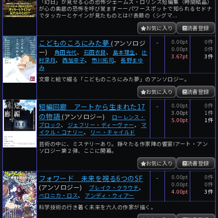
「幻日」が見せる心の恐怖――ジェームズ・ロリンズ短編集〈時間結晶〉
が心の奥底の恐怖を呼び覚ますーーパワースポットで知られるセドナ
でタッカーとケインが見たものとは!?表題の〈シグマ...
お気に入り
読書登録
-
0.00pt
0件
こどものころにみた夢
(アンソロジ
0.00pt
0件
ー)
角田光代
、
石田衣良
、
島本理生
、
辻
3.67pt
3件
村深月
、
西加奈子
、
市川拓司
、
長野まゆ
み
文章と絵で綴る「こどものころにみた夢」のアンソロジー。
お気に入り
読書登録
-
0.00pt
0件
短編回廊 アートから生まれた17
3.00pt
1件
の物語
(アンソロジー)
ローレンス・
5.00pt
1件
ブロック
、
ジェフリー・ディーヴァー
、
マ
イクル・コナリー
、
リー・チャイルド
芸術の中に、ミステリーあり。錚々たる作家陣の饗宴!アート・アン
ソロジー第２弾、ここに開幕。
お気に入り
読書登録
-
0.00pt
0件
フォワード 未来を視る6つのSF
0.00pt
0件
(アンソロジー)
ブレイク・クラウチ
、
4.00pt
3件
ベロニカ・ロス
、
アンディ・ウィアー
科学技術の行き着く未来を六人の作家が描く。