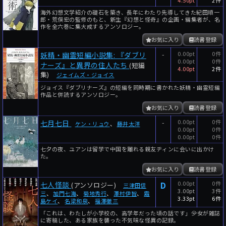
4.50pt
2件
海外幻想文学紹介の礎石を築き、長年にわたり先導してきた紀田順一
郎・荒俣宏の監修のもと、新生『幻想と怪奇』の企画・編集者が、名
作を全六巻に集大成するアンソロジー。
お気に入り
読書登録
-
0.00pt
0件
妖精・幽霊短編小説集: 『ダブリ
0.00pt
0件
ナーズ』と異界の住人たち
(短編
4.00pt
2件
集)
ジェイムズ・ジョイス
ジョイス『ダブリナーズ』の短編を同時期に書かれた妖精・幽霊短編
作品と併読するアンソロジー。
お気に入り
読書登録
-
0.00pt
0件
七月七日
ケン・リュウ
、
藤井太洋
0.00pt
0件
0.00pt
0件
七夕の夜、ユアンは留学で中国を離れる親友ヂィンに会いに出かけ
た。
お気に入り
読書登録
D
0.00pt
0件
七人怪談
(アンソロジー)
三津田信
3.00pt
3件
三
、
加門七海
、
菊地秀行
、
澤村伊智
、
霜
3.33pt
6件
島ケイ
、
名梁和泉
、
福澤徹三
「これは、わたしが小学校の、高学年だった頃の話です」――少女が雑誌
に寄稿した、ある家族を襲った不気味な怪異の記録。