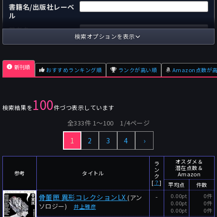
書籍名/出版社レーベ
ル
著者名
検索オプションを表示
国内
海外
あらすじ
新刊順
おすすめランキング順
ランクが高い順
Amazon点数が
出版社
～
pp.
ページ数
100
単行本
文庫本
フォーマット
検索結果を
件づつ表示しています
～
Pt
オスダメ点数
全333件 1〜100 1/4ページ
～
Pt
潜在点数
1
2
3
4
›
～
Pt
Amazon点数
オスダメ＆
～
件
ラ
レビュー数
潜在点数＆
ン
参考
タイトル
Amazon
ク
～
人
読者数
[
？
]
平均点
件数
年代
-
0.00pt
0件
骨董匣 異形コレクションLX
(アン
0.00pt
0件
ソロジー)
井上雅彦
0.00pt
0件
年代と月の範囲
先月以降
今月以降