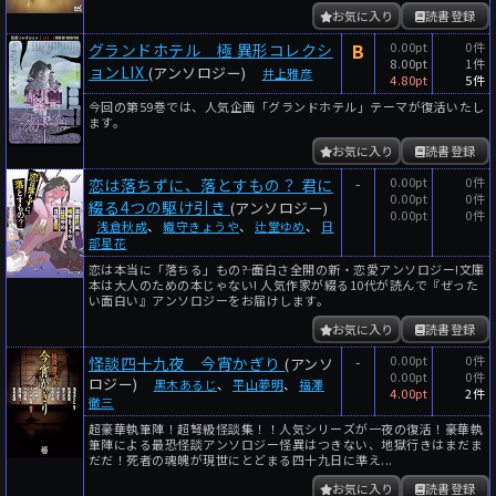
お気に入り
読書登録
B
0.00pt
0件
グランドホテル 極 異形コレクシ
8.00pt
1件
ョンLIX
(アンソロジー)
井上雅彦
4.80pt
5件
今回の第59巻では、人気企画「グランドホテル」テーマが復活いたし
ます。
お気に入り
読書登録
-
0.00pt
0件
恋は落ちずに、落とすもの？ 君に
0.00pt
0件
綴る4つの駆け引き
(アンソロジー)
0.00pt
0件
浅倉秋成
、
織守きょうや
、
辻堂ゆめ
、
日
部星花
恋は本当に「落ちる」もの――? 面白さ全開の新・恋愛アンソロジー!文庫
本は大人のための本じゃない! 人気作家が綴る10代が読んで『ぜった
い面白い』アンソロジーをお届けします。
お気に入り
読書登録
-
0.00pt
0件
怪談四十九夜 今宵かぎり
(アンソ
0.00pt
0件
ロジー)
黒木あるじ
、
平山夢明
、
福澤
4.00pt
2件
徹三
超豪華執筆陣！超弩級怪談集！！人気シリーズが一夜の復活！豪華執
筆陣による最恐怪談アンソロジー怪異はつきない、地獄行きはまだま
だだ！死者の魂魄が現世にとどまる四十九日に準え...
お気に入り
読書登録