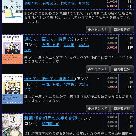
1.00pt
1件
朝倉宏景
、
君嶋彼方
、
松崎有理
、
額賀澪
4.00pt
2件
旅の始まりと終わりを見届けてくれて、行く場所であり帰る場所とも
なる“駅” という場所は、いつも変わらずそこで私たちを待ってくれ
ています。
お気に入り
読書登録
-
0.00pt
0件
選んで、語って、読書会2
(アンソ
0.00pt
0件
ロジー)
有栖川有栖
、
北村薫
、
宮部み
5.00pt
1件
ゆき
誰もが一度は人生のなかで、忘れられない作品と出会ったことがある
のではないでしょうか。
お気に入り
読書登録
-
0.00pt
0件
選んで、語って、読書会1
(アンソ
0.00pt
0件
ロジー)
有栖川有栖
、
北村薫
、
宮部み
5.00pt
3件
ゆき
誰もが一度は人生のなかで、忘れられない作品と出会ったことがある
のではないでしょうか。
お気に入り
読書登録
-
0.00pt
0件
新編 怪奇幻想の文学6 奇蹟
(アンソ
0.00pt
0件
ロジー)
紀田順一郎
0.00pt
0件
海外幻想文学紹介の礎石を築き、長年にわたり先導してきた紀田順一