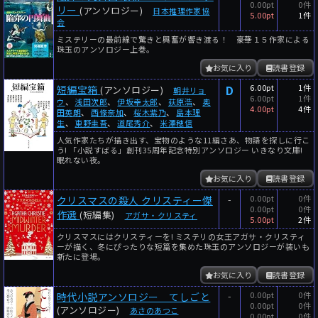
0.00pt
0件
リー
(アンソロジー)
日本推理作家協
5.00pt
1件
会
ミステリーの最前線で驚きと興奮が響き渡る！ 豪華１５作家による
珠玉のアンソロジー上巻。
お気に入り
読書登録
D
6.00pt
1件
短編宝箱
(アンソロジー)
朝井リョ
6.00pt
1件
ウ
、
浅田次郎
、
伊坂幸太郎
、
荻原浩
、
奥
4.00pt
4件
田英朗
、
西條奈加
、
桜木紫乃
、
島本理
生
、
東野圭吾
、
道尾秀介
、
米澤穂信
人気作家たちが描き出す、宝物のような11編さあ、物語を探しに行こ
う! 「小説すばる」創刊35周年記念特別アンソロジー いきなり文庫!
眠れない夜。
お気に入り
読書登録
-
0.00pt
0件
クリスマスの殺人 クリスティー傑
0.00pt
0件
作選
(短編集)
アガサ・クリスティ
5.00pt
2件
クリスマスにはクリスティーを! ミステリの女王アガサ・クリスティ
ーが描く、冬にぴったりな短篇を集めた珠玉のアンソロジーが装いも
新たに登場。
お気に入り
読書登録
-
0.00pt
0件
時代小説アンソロジー てしごと
0.00pt
0件
(アンソロジー)
あさのあつこ
0.00pt
0件