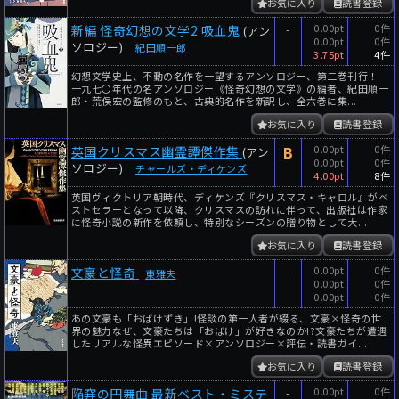
お気に入り
読書登録
-
0.00pt
0件
新編 怪奇幻想の文学2 吸血鬼
(アン
0.00pt
0件
ソロジー)
紀田順一郎
3.75pt
4件
幻想文学史上、不動の名作を一望するアンソロジー、第二巻刊行！
一九七〇年代の名アンソロジー《怪奇幻想の文学》の編者、紀田順一
郎・荒俣宏の監修のもと、古典的名作を新訳し、全六巻に集...
お気に入り
読書登録
B
0.00pt
0件
英国クリスマス幽霊譚傑作集
(アン
0.00pt
0件
ソロジー)
チャールズ・ディケンズ
4.00pt
8件
英国ヴィクトリア朝時代、ディケンズ『クリスマス・キャロル』がベ
ストセラーとなって以降、クリスマスの訪れに伴って、出版社は作家
に怪奇小説の新作を依頼し、特別なシーズンの贈り物として大...
お気に入り
読書登録
-
0.00pt
0件
文豪と怪奇
東雅夫
0.00pt
0件
0.00pt
0件
あの文豪も「おばけずき」!怪談の第一人者が綴る、文豪×怪奇の世
界の魅力なぜ、文豪たちは「おばけ」が好きなのか!?文豪たちが遭遇
したリアルな怪異エピソード×アンソロジー×評伝・読書ガイ...
お気に入り
読書登録
-
0.00pt
0件
陥穽の円舞曲 最新ベスト・ミステ