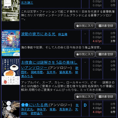
0.00pt
0件
北方謙三
0.00pt
0件
これは文学×ファッションで起こす事件だ！日本を代表する豪華執筆
陣とカリスマ的ヴィンテージデニムブランドによる豪華アンソロジ
ー。
お気に入り
読書登録
-
0.00pt
0件
波動の彼方にある光
麻生幾
0.00pt
0件
4.67pt
3件
海の事故や犯罪、そして人の命と日々向き合う海上保安官。
お気に入り
読書登録
-
0.00pt
0件
お夜食には謎解きを 5品の美味し
0.00pt
0件
いアンソロジー
(アンソロジー)
歌
0.00pt
0件
田年
、
岡崎琢磨
、
友井羊
、
猫森夏希
、
柳
瀬みちる
アップルパイ、スープ、カレー、ロールキャベツ、ピザ……謎解きの
あとは内緒のご褒美タイム日常に潜む様々な謎を名探偵たちが華麗に
解決! 月明りのご褒美タイムにぴったりな、とっておきの美...
お気に入り
読書登録
D
0.00pt
0件
●●にいたる病
(アンソロジー)
我
4.00pt
3件
孫子武丸
、
神永学
、
背筋
、
真梨幸子
、
矢
4.00pt
6件
樹純
、
歌野晶午