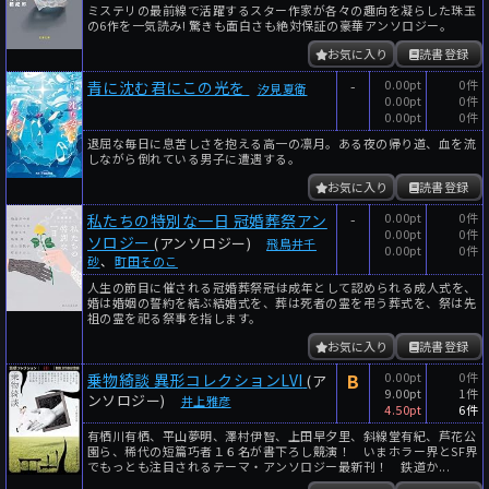
ミステリの最前線で活躍するスター作家が各々の趣向を凝らした珠玉
の6作を一気読み! 驚きも面白さも絶対保証の豪華アンソロジー。
お気に入り
読書登録
-
0.00pt
0件
青に沈む君にこの光を
汐見夏衛
0.00pt
0件
0.00pt
0件
退屈な毎日に息苦しさを抱える高一の凛月。ある夜の帰り道、血を流
しながら倒れている男子に遭遇する。
お気に入り
読書登録
-
0.00pt
0件
私たちの特別な一日 冠婚葬祭アン
0.00pt
0件
ソロジー
(アンソロジー)
飛鳥井千
0.00pt
0件
砂
、
町田そのこ
人生の節目に催される冠婚葬祭――冠は成年として認められる成人式を、
婚は婚姻の誓約を結ぶ結婚式を、葬は死者の霊を弔う葬式を、祭は先
祖の霊を祀る祭事を指します。
お気に入り
読書登録
B
0.00pt
0件
乗物綺談 異形コレクションLVI
(ア
9.00pt
1件
ンソロジー)
井上雅彦
4.50pt
6件
有栖川有栖、平山夢明、澤村伊智、上田早夕里、斜線堂有紀、芦花公
園ら、稀代の短篇巧者１６名が書下ろし競演！ いまホラー界とSF界
でもっとも注目されるテーマ・アンソロジー最新刊！ 鉄道か...