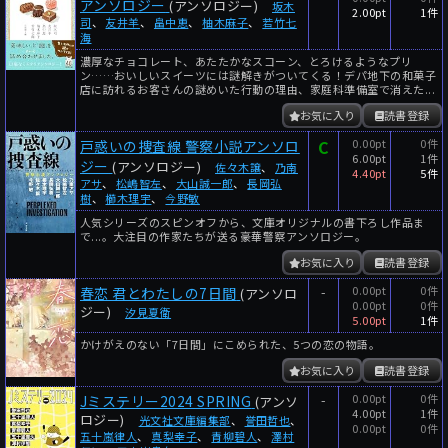
アンソロジー
(アンソロジー)
坂木
2.00pt
1件
司
、
友井羊
、
畠中恵
、
柚木麻子
、
若竹七
海
濃厚なチョコレート、あたたかなスコーン、とろけるようなプリ
ン……おいしいスイーツには謎解きがついてくる！デパ地下の和菓子
店に訪れるお客さんの謎めいた行動の理由、家庭科準備室で消えた...
お気に入り
読書登録
C
0.00pt
0件
戸惑いの捜査線 警察小説アンソロ
6.00pt
1件
ジー
(アンソロジー)
佐々木譲
、
乃南
4.40pt
5件
アサ
、
松嶋智左
、
大山誠一郎
、
長岡弘
樹
、
櫛木理宇
、
今野敏
人気シリーズのスピンオフから、文庫オリジナルの書下ろし作品ま
で...。大注目の作家たちが送る豪華警察アンソロジー。
お気に入り
読書登録
-
0.00pt
0件
春恋 君とわたしの7日間
(アンソロ
0.00pt
0件
ジー)
汐見夏衛
5.00pt
1件
かけがえのない「7日間」にこめられた、5つの恋の物語。
お気に入り
読書登録
-
0.00pt
0件
Jミステリー2024 SPRING
(アンソ
4.00pt
1件
ロジー)
光文社文庫編集部
、
誉田哲也
、
0.00pt
0件
五十嵐律人
、
真梨幸子
、
青柳碧人
、
澤村