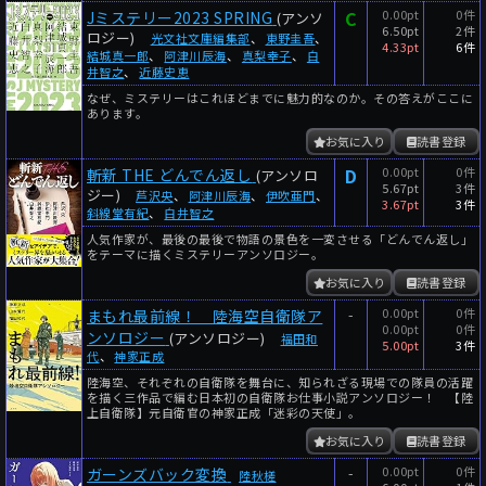
C
0.00pt
0件
Jミステリー2023 SPRING
(アンソ
6.50pt
2件
ロジー)
光文社文庫編集部
、
東野圭吾
、
4.33pt
6件
結城真一郎
、
阿津川辰海
、
真梨幸子
、
白
井智之
、
近藤史恵
なぜ、ミステリーはこれほどまでに魅力的なのか。その答えがここに
あります。
お気に入り
読書登録
D
0.00pt
0件
斬新 THE どんでん返し
(アンソロ
5.67pt
3件
ジー)
芦沢央
、
阿津川辰海
、
伊吹亜門
、
3.67pt
3件
斜線堂有紀
、
白井智之
人気作家が、最後の最後で物語の景色を一変させる「どんでん返し」
をテーマに描くミステリーアンソロジー。
お気に入り
読書登録
-
0.00pt
0件
まもれ最前線！ 陸海空自衛隊ア
0.00pt
0件
ンソロジー
(アンソロジー)
福田和
5.00pt
3件
代
、
神家正成
陸海空、それぞれの自衛隊を舞台に、知られざる現場での隊員の活躍
を描く三作品で編む日本初の自衛隊お仕事小説アンソロジー！ 【陸
上自衛隊】元自衛官の神家正成「迷彩の天使」。
お気に入り
読書登録
-
0.00pt
0件
ガーンズバック変換
陸秋槎