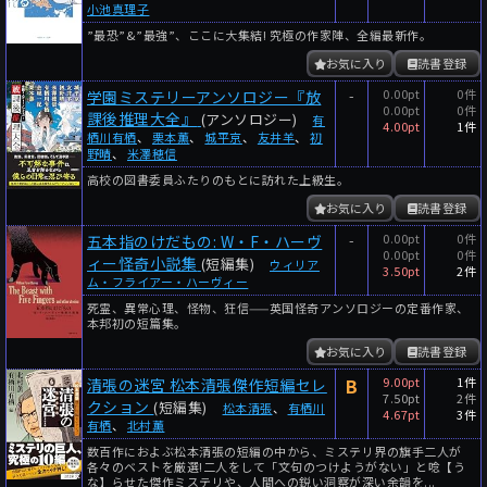
小池真理子
”最恐”&”最強”、ここに大集結! 究極の作家陣、全編最新作。
お気に入り
読書登録
-
0.00pt
0件
学園ミステリーアンソロジー『放
0.00pt
0件
課後推理大全』
(アンソロジー)
有
4.00pt
1件
栖川有栖
、
栗本薫
、
城平京
、
友井羊
、
初
野晴
、
米澤穂信
高校の図書委員ふたりのもとに訪れた上級生。
お気に入り
読書登録
-
0.00pt
0件
五本指のけだもの: W・F・ハーヴ
0.00pt
0件
ィー怪奇小説集
(短編集)
ウィリア
3.50pt
2件
ム・フライアー・ハーヴィー
死霊、異常心理、怪物、狂信——英国怪奇アンソロジーの定番作家、
本邦初の短篇集。
お気に入り
読書登録
B
9.00pt
1件
清張の迷宮 松本清張傑作短編セレ
7.50pt
2件
クション
(短編集)
松本清張
、
有栖川
4.67pt
3件
有栖
、
北村薫
数百作におよぶ松本清張の短編の中から、ミステリ界の旗手二人が
各々のベストを厳選!二人をして「文句のつけようがない」と唸【う
な】らせた傑作ミステリや、人間への鋭い洞察が深い余韻を...