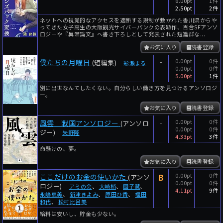
6.00pt
1件
2.50pt
2件
ネットへの視覚的なアクセスを遮断する規制が敷かれた香川県からや
ってきた女子高生の大阪観光サイバーパンクの表題作、百合SFアンソ
ロジーや『異常論文』へ書き下ろしとして発表された短篇群な...
お気に入り
読書登録
-
0.00pt
0件
僕たちの月曜日
(短編集)
彩瀬まる
0.00pt
0件
5.00pt
1件
別に出世なんてしたくない。自分らしい働き方を見つけるアンソロジ
ー。
お気に入り
読書登録
-
0.00pt
0件
風雲 戦国アンソロジー
(アンソロ
0.00pt
0件
ジー)
矢野隆
4.33pt
3件
命懸けの、夢。
お気に入り
読書登録
B
0.00pt
0件
ここだけのお金の使いかた
(アンソ
0.00pt
0件
ロジー)
アミの会
、
大崎梢
、
図子慧
、
4.11pt
9件
永嶋恵美
、
新津きよみ
、
原田ひ香
、
福田
和代
、
松村比呂美
給料は安いし、貯金も少ない。