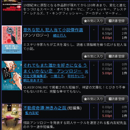
19世紀末に原型となる作品群が現れてから130年あまり、変化と進化
をつづけるスペース・オペラをテーマに、アン・レッキー、アレステ
ア・レナルズ、T・キングフィッシャー、アーカディ・マーティ...
お気に入り
読書登録
-
0.00pt
0件
意外な犯人 犯人当て小説傑作選
6.50pt
2件
(アンソロジー)
綾辻行人
4.00pt
1件
ミステリ作家たちが工夫を凝らし、読者と頭脳戦を繰り広げる犯人当
て小説。
お気に入り
読書登録
-
0.00pt
0件
それでもまた誰かを好きになる う
0.00pt
0件
まくいかない恋 アンソロジー
光
5.00pt
1件
文社文庫編集部
、
一穂ミチ
、
砂村かいり
、
朝比奈あすか
CLASSY.ONLINE で掲載された短編が、待望の文庫化！とびきり不幸
でもないけれど、完璧な幸せでもない。
お気に入り
読書登録
-
0.00pt
0件
不動産奇譚 神憑み之函
(短編集)
0.00pt
0件
藍内友紀
5.00pt
1件
怪談アンソロジーを発表する同人サークルを運営される藍内友紀先生
のホラー連作短編集。