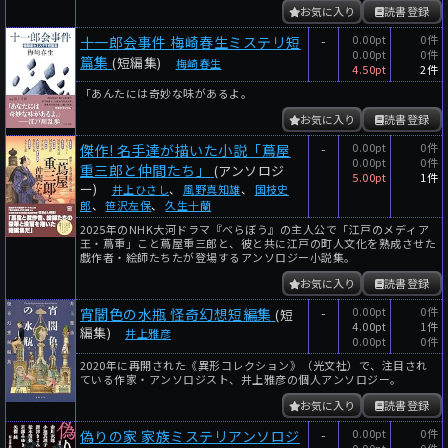
お気に入り
読書登録
-
0.00pt
0件
十一郎会事件 梅崎春生ミステリ短
0.00pt
0件
篇集
(短編集)
梅崎春生
4.50pt
2件
「あんたには奇妙な味があるよ。
お気に入り
読書登録
-
0.00pt
0件
傑作! 名手達が描いた小説「蔦屋
0.00pt
0件
重三郎と仲間たち」
(アンソロジ
5.00pt
1件
ー)
井上ひさし
、
風野真知雄
、
国枝史
郎
、
笹沢左保
、
久生十蘭
2025年のNHK大河ドラマ『べらぼう』の主人公で「江戸のメディア
王・蔦重」こと蔦屋重三郎と、彼と共に江戸の町人文化を熟成させた
戯作者・絵師たちたが登場するアンソロジー小説集。
お気に入り
読書登録
-
0.00pt
0件
宵闇色の水瓶 怪奇幻想短編集
(短
4.00pt
1件
編集)
井上雅彦
0.00pt
0件
2020年に再開された《異形コレクション》（光文社）で、注目され
ている作家・アンソロジスト、井上雅彦の個人アンソロジー。
お気に入り
読書登録
-
0.00pt
0件
偽りの家 家族ミステリアンソロジ