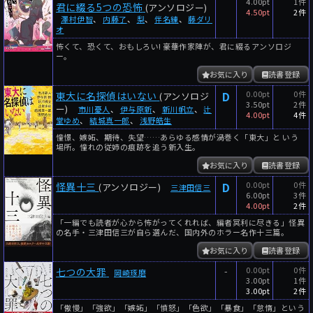
4.00pt
1件
君に綴る5つの恐怖
(アンソロジー)
4.50pt
2件
澤村伊智
、
内藤了
、
梨
、
伴名練
、
藤ダリ
オ
怖くて、恐くて、おもしろい! 豪華作家陣が、君に綴るアンソロジ
ー。
お気に入り
読書登録
D
0.00pt
0件
東大に名探偵はいない
(アンソロジ
3.50pt
2件
ー)
市川憂人
、
伊与原新
、
新川帆立
、
辻
4.00pt
4件
堂ゆめ
、
結城真一郎
、
浅野皓生
憧憬、嫉妬、期待、失望……あらゆる感情が渦巻く「東大」と いう
場所。憧れの従姉の痕跡を追う新入生。
お気に入り
読書登録
D
0.00pt
0件
怪異十三
(アンソロジー)
三津田信三
6.00pt
3件
4.00pt
2件
「一編でも読者が心から怖がってくれれば、編者冥利に尽きる」怪異
の名手・三津田信三が自ら選んだ、国内外のホラー名作十三篇。
お気に入り
読書登録
-
0.00pt
0件
七つの大罪
岡崎琢磨
3.00pt
1件
3.00pt
2件
「傲慢」「強欲」「嫉妬」「憤怒」「色欲」「暴食」「怠惰」という