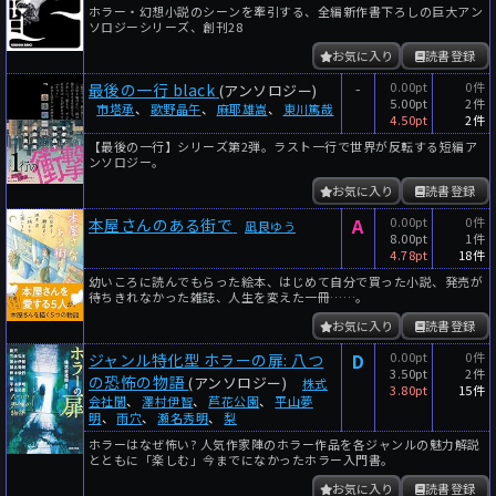
ホラー・幻想小説のシーンを牽引する、全編新作書下ろしの巨大アン
年
月
ソロジーシリーズ、創刊28
～
お気に入り
読書登録
年
月
-
0.00pt
0件
最後の一行 black
(アンソロジー)
5.00pt
2件
市塔承
、
歌野晶午
、
麻耶雄嵩
、
東川篤哉
4.50pt
2件
細かく検索
【最後の一行】シリーズ第2弾。ラスト一行で世界が反転する短編ア
絞り込みリセット
ンソロジー。
お気に入り
読書登録
A
0.00pt
0件
本屋さんのある街で
凪良ゆう
8.00pt
1件
4.78pt
18件
幼いころに読んでもらった絵本、はじめて自分で買った小説、発売が
待ちきれなかった雑誌、人生を変えた一冊……。
お気に入り
読書登録
D
0.00pt
0件
ジャンル特化型 ホラーの扉: 八つ
3.50pt
2件
の恐怖の物語
(アンソロジー)
株式
3.80pt
15件
会社闇
、
澤村伊智
、
芦花公園
、
平山夢
明
、
雨穴
、
瀬名秀明
、
梨
ホラーはなぜ怖い? 人気作家陣のホラー作品を各ジャンルの魅力解説
とともに「楽しむ」今までになかったホラー入門書。
お気に入り
読書登録