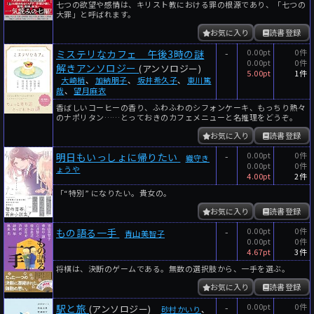
七つの欲望や感情は、キリスト教における罪の根源であり、「七つの
大罪」と呼ばれます。
お気に入り
読書登録
-
0.00pt
0件
ミステリなカフェ 午後3時の謎
0.00pt
0件
解きアンソロジー
(アンソロジー)
5.00pt
1件
大崎梢
、
加納朋子
、
坂井希久子
、
東川篤
哉
、
望月麻衣
香ばしいコーヒーの香り、ふわふわのシフォンケーキ、もっちり熱々
のナポリタン……とっておきのカフェメニューと名推理をどうぞ。
お気に入り
読書登録
-
0.00pt
0件
明日もいっしょに帰りたい
織守き
0.00pt
0件
ょうや
4.00pt
2件
「“特別” になりたい。貴女の。
お気に入り
読書登録
-
0.00pt
0件
もの語る一手
青山美智子
0.00pt
0件
4.67pt
3件
将棋は、決断のゲームである。無数の選択肢から、一手を選ぶ。
お気に入り
読書登録
-
0.00pt
0件
駅と旅
(アンソロジー)
砂村かいり
、