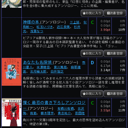
郎・荒俣宏の監修のもと、新生『幻想と怪奇』の企画・編集者が、名
作を全6巻に集大成するアンソロジー、ここに完結。
お気に入り
読書登録
C
0.00pt
0件
神様の本
(アンソロジー)
三上延
、
似
0.00pt
0件
鳥航一
、
紅玉いづき
、
近江泉美
、
杉井
3.90pt
10件
光
、
浅葉なつ
ビブリア&御用人新作収録! 神×本×大人気作家が贈る至福のアンソ
ロジー現存する最古の日本語訳聖書を追い、その謎を紐解く古書店の
女店主・栞子(三上延「ビブリア古書堂の事件手帖」)、「ゴッ...
お気に入り
読書登録
D
0.00pt
0件
あなたも名探偵
(アンソロジー)
市
6.17pt
6件
川憂人
、
米澤穂信
、
東川篤哉
、
麻耶雄
3.14pt
7件
嵩
、
法月綸太郎
、
白井智之
名探偵になってみませんか？六人の推理作家から読者への挑戦状謎を
解く愉しみが満喫できる犯人当て小説アンソロジー謎を愛し推理を愛
する読者の皆様は、問題編の文章を読んで、真相に辿り...
お気に入り
読書登録
C
0.00pt
0件
慄く 最恐の書き下ろしアンソロジ
6.50pt
2件
ー
(アンソロジー)
有栖川有栖
、
北沢
3.55pt
11件
陶
、
背筋
、
櫛木理宇
、
貴志祐介
、
恩田陸
角川ホラー文庫30周年を記念し、最大の恐怖を詰め込んだアンソロジ
ー、待望の第3弾。