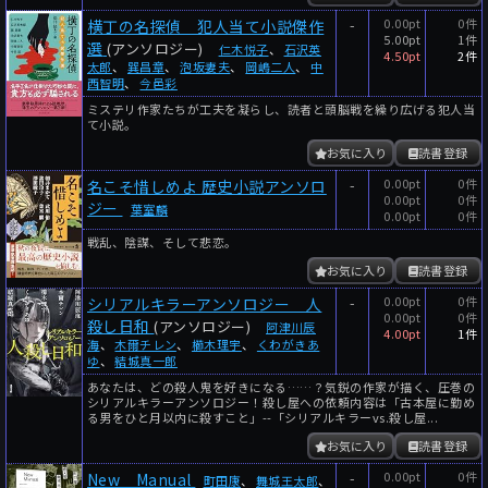
-
0.00pt
0件
横丁の名探偵 犯人当て小説傑作
5.00pt
1件
選
(アンソロジー)
仁木悦子
、
石沢英
4.50pt
2件
太郎
、
巽昌章
、
泡坂妻夫
、
岡嶋二人
、
中
西智明
、
今邑彩
ミステリ作家たちが工夫を凝らし、読者と頭脳戦を繰り広げる犯人当
て小説。
お気に入り
読書登録
-
0.00pt
0件
名こそ惜しめよ 歴史小説アンソロ
0.00pt
0件
ジー
葉室麟
0.00pt
0件
戦乱、陰謀、そして悲恋。
お気に入り
読書登録
-
0.00pt
0件
シリアルキラーアンソロジー 人
0.00pt
0件
殺し日和
(アンソロジー)
阿津川辰
4.00pt
1件
海
、
木爾チレン
、
櫛木理宇
、
くわがきあ
ゆ
、
結城真一郎
あなたは、どの殺人鬼を好きになる……？気鋭の作家が描く、圧巻の
シリアルキラーアンソロジー！殺し屋への依頼内容は「古本屋に勤め
る男をひと月以内に殺すこと」--「シリアルキラーvs.殺し屋...
お気に入り
読書登録
-
0.00pt
0件
New Manual
町田康
、
舞城王太郎
、