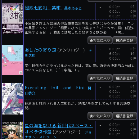
-
0.00pt
0件
怪談七変幻 紫紺
黒木あるじ
0.00pt
0件
0.00pt
0件
不思議を超えた異端の怪異譚集異彩を放つ奇話ばかりが凝集！ 7つ
の異形アンソロジー「顔面にびっしり集まったガーベラ、肩口付近に
密集する百合…」動画に登場した奇怪すぎる妖の姿ーー（黒...
お気に入り
読書登録
-
0.00pt
0件
あしたの寄り道
(アンソロジー)
赤
6.00pt
1件
川次郎
0.00pt
0件
学生時代からのライバルだった彼は、死に際に過去の決定的な分岐に
ついて告白をした（「十字路」）。
お気に入り
読書登録
-
0.00pt
0件
Executing Init and Fini
樋
0.00pt
0件
口恭介
0.00pt
0件
観測系と呼称される人工知性が、読者Aを想定して出力する言語空
間。
お気に入り
読書登録
-
0.00pt
0件
星の海を駆ける 新世代スペース・
0.00pt
0件
オペラ傑作選
(アンソロジー)
ジョ
0.00pt
0件
ナサン・ストラーン