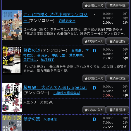
お気に入り
読書登録
-
0.00pt
0件
江戸に花咲く 時代小説アンソロジ
0.00pt
0件
ー
(アンソロジー)
宮部みゆき
2.00pt
1件
江戸の華〈祭り〉をテーマに人気時代小説作家が競作! 宮部みゆき
「三島屋変調百物語」の最新作など、読み応え十分のアンソロジー。
お気に入り
読書登録
D
0.00pt
0件
警官の道
(アンソロジー)
呉勝浩
、
下
6.00pt
1件
村敦史
、
長浦京
、
中山七里
、
葉真中顕
、
2.20pt
5件
深町秋生
、
柚月裕子
「力が必要だ」--母と自分を虐待し別れたろくでなしの父親に復讐す
るため、暴力団員を目指す聖。
お気に入り
読書登録
D
0.00pt
0件
超短編！ 大どんでん返し Special
4.50pt
4件
(アンソロジー)
小学館文庫編集部
3.50pt
4件
人気シリーズ第2弾。
お気に入り
読書登録
D
0.00pt
0件
禁断の罠
米澤穂信
7.00pt
2件
2.25pt
4件