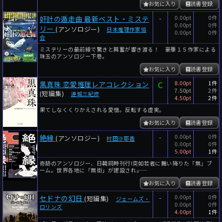
お気に入り
読書登録
-
0.00pt
0件
奸計の遁走曲 最新ベスト・ミステ
0.00pt
0件
リー
(アンソロジー)
日本推理作家協
0.00pt
0件
会
ミステリーの最前線で驚きと興奮が響き渡る！ 豪華１５作家による
珠玉のアンソロジー下巻。
お気に入り
読書登録
C
8.00pt
1件
黒真珠 恋愛推理レアコレクション
7.50pt
2件
(短編集)
連城三紀彦
4.50pt
2件
果てしなくくりかえされる愛憎。反転する虚実。
お気に入り
読書登録
-
0.00pt
0件
絶縁
(アンソロジー)
村田沙耶香
0.00pt
0件
5.00pt
1件
奇跡のアンソロジー、日韓同時刊行!突如若者に舞い降りた「無」ブ
ーム。世界各地に「無街」が建設され――。
お気に入り
読書登録
-
0.00pt
0件
セドナの幻日
(短編集)
ジェームズ・
0.00pt
0件
ロリンズ
4.00pt
1件