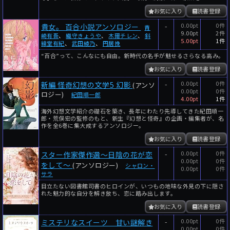
お気に入り
読書登録
-
0.00pt
0件
貴女。 百合小説アンソロジー
青
9.00pt
2件
崎有吾
、
織守きょうや
、
木爾チレン
、
斜
5.00pt
1件
線堂有紀
、
武田綾乃
、
円居挽
“百合”って、こんなにも自由。新時代の名手が魅せるさらなる高み。
お気に入り
読書登録
-
0.00pt
0件
新編 怪奇幻想の文学5 幻影
(アンソ
0.00pt
0件
ロジー)
紀田順一郎
4.00pt
1件
海外幻想文学紹介の礎石を築き、長年にわたり先導してきた紀田順一
郎・荒俣宏の監修のもと、新生『幻想と怪奇』の企画・編集者が、名
作を全6巻に集大成するアンソロジー。
お気に入り
読書登録
-
0.00pt
0件
スター作家傑作選～日陰の花が恋
0.00pt
0件
をして～
(アンソロジー)
シャロン・
0.00pt
0件
サラ
目立たない図書館司書のヒロインが、いつもの地味な外見の下に隠さ
れた魅力的な自分を解き放ち、恋に踏み出します。
お気に入り
読書登録
-
0.00pt
0件
ミステリなスイーツ 甘い謎解き
0.00pt
0件