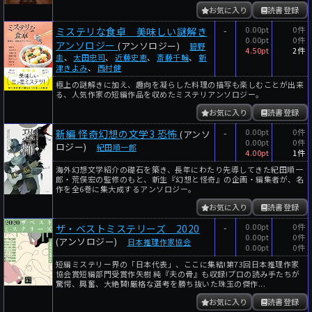
お気に入り
読書登録
-
0.00pt
0件
ミステリな食卓 美味しい謎解き
0.00pt
0件
アンソロジー
(アンソロジー)
碧野
4.50pt
2件
圭
、
太田忠司
、
近藤史恵
、
斎藤千輪
、
新
津きよみ
、
西村健
極上の謎解きに加え、趣向を凝らした料理の描写も楽しむことが出来
る、人気作家の短編作品を収めたミステリアンソロジー。
お気に入り
読書登録
-
0.00pt
0件
新編 怪奇幻想の文学3 恐怖
(アンソ
0.00pt
0件
ロジー)
紀田順一郎
4.00pt
1件
海外幻想文学紹介の礎石を築き、長年にわたり先導してきた紀田順一
郎・荒俣宏の監修のもと、新生『幻想と怪奇』の企画・編集者が、名
作を全6巻に集大成するアンソロジー。
お気に入り
読書登録
-
0.00pt
0件
ザ・ベストミステリーズ 2020
0.00pt
0件
(アンソロジー)
日本推理作家協会
0.00pt
0件
短編ミステリー界の「日本代表」、ここに集結!第73回日本推理作家
協会賞短編部門受賞作矢樹 純『夫の骨』も収録!プロの読み手たちが
驚愕、興奮、大絶賛!厳格な選考を勝ち抜いた珠玉の傑作...
お気に入り
読書登録