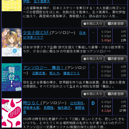
伊智
、
五十嵐貴久
この豪華執筆陣が、日本ミステリーを牽引する！大人気姫川玲子シリ
ーズの誉田哲也をはじめ、気鋭の五十嵐律人、五十嵐貴久、澤村伊智
に加えて、再登場の真梨幸子、青柳碧人と、読み逃せない人気...
お気に入り
読書登録
-
0.00pt
0件
少女小説とSF
(アンソロジー)
日本
0.00pt
0件
SF作家クラブ
5.00pt
2件
日本SF作家クラブ企画! 世代を超えて集結した豪華・少女小説作家た
ちが、少女小説に眠るSFの可能性を解き放つアンソロジー!
お気に入り
読書登録
-
0.00pt
0件
アンソロジー 舞台！
(アンソロジ
0.00pt
0件
ー)
近藤史恵
、
乾ルカ
、
雛倉さりえ
0.00pt
0件
役を生きる俳優の輝き、世界観を作り出す舞台装置、息を潜めた客席
の雰囲気。すべてが合わさって生まれる特別な空間「舞台」。
お気に入り
読書登録
D
0.00pt
0件
時ひらく
(アンソロジー)
辻村深月
、
4.00pt
2件
伊坂幸太郎
、
恩田陸
、
柚木麻子
、
東野圭
4.12pt
17件
吾
350年の時を刻む老舗デパート『三越』楽しいときも、悲しいときも
いつでも、むかえてくれる場所物語の名手たちが奏でる6つのデパー
トアンソロジー文庫オリジナル!制服の採寸に訪れて感...