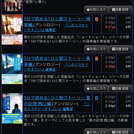
”殺戮”に捧ぐ。
お気に入り
読書登録
B
0.00pt
0件
5分で読める! ひと駅ストーリー 降
0.00pt
0件
車編
(アンソロジー)
『このミステリ
4.67pt
6件
ーがすごい!』編集部
累計150万部を突破した宝島社の「ショートショート」シリーズの原
点「5分で読める! ひと駅ストーリー」の降車編の新装版です。
お気に入り
読書登録
B
0.00pt
0件
5分で読める! ひと駅ストーリー 乗
0.00pt
0件
車編
(アンソロジー)
『このミステリ
4.00pt
6件
ーがすごい!』編集部
累計150万部を突破した宝島社の「ショートショート」シリーズの原
点「5分で読める! ひと駅ストーリー」の乗車編の新装版です。
お気に入り
読書登録
D
0.00pt
0件
5分で読める! ひと駅ストーリー 夏
0.00pt
0件
の記憶 西口編
(アンソロジー)
『こ
3.00pt
6件
のミステリーがすごい!』編集部
累計150万部を突破した宝島社の「ショートショート」シリーズの中
で、「夏」をテーマにして人気を博した「夏の記憶 西口編」の新装
版です。
お気に入り
読書登録