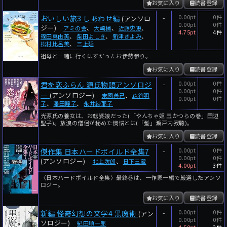
お気に入り
読書登録
-
0.00pt
0件
おいしい旅3 しあわせ編
(アンソロ
0.00pt
0件
ジー)
アミの会
、
大崎梢
、
近藤史恵
、
4.75pt
4件
篠田真由美
、
柴田よしき
、
新津きよみ
、
松村比呂美
、
三上延
祖母と一緒に行くはずだったお伊勢参り。
お気に入り
読書登録
-
0.00pt
0件
君を恋ふらん 源氏物語アンソロジ
0.00pt
0件
ー
(アンソロジー)
末國善己
、
森谷明
0.00pt
0件
子
、
澤田瞳子
、
永井紗耶子
光源氏の養女は、お転婆娘だった(「やんちゃ姫 玉かつらの巻」田辺
聖子)。放浪の僧侶が秘めた懊悩とは(「髪」瀬戸内寂聴)。
お気に入り
読書登録
-
0.00pt
0件
傑作集 日本ハードボイルド全集7
0.00pt
0件
(アンソロジー)
北上次郎
、
日下三蔵
4.00pt
3件
〈日本ハードボイルド全集〉最終巻は、一作家一編で厳選したアンソ
ロジー。
お気に入り
読書登録
-
0.00pt
0件
新編 怪奇幻想の文学4 黒魔術
(アン
0.00pt
0件
ソロジー)
紀田順一郎