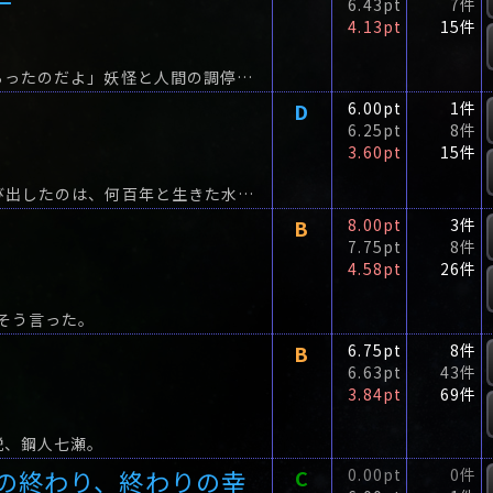
6.43pt
7件
4.13pt
15件
「二十三年前、私は妖狐と取引し、妻を殺してもらったのだよ」妖怪と人間の調停役として怪異事件を解決してきた岩永琴子は、大富豪の老人に告白される。
D
6.00pt
1件
6.25pt
8件
3.60pt
15件
妖怪から相談を受ける『知恵の神』岩永琴子を呼び出したのは、何百年と生きた水神の大蛇。
B
8.00pt
3件
7.75pt
8件
4.58pt
26件
そう言った。
B
6.75pt
8件
6.63pt
43件
3.84pt
69件
説、鋼人七瀬。
の終わり、終わりの幸
C
0.00pt
0件