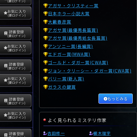
(要ログイン)
アガサ・クリスティー賞
お気に入り
日本ホラー小説大賞
(要ログイン)
大藪春彦賞
アガサ賞(最優秀長篇賞)
読書登録
(要ログイン)
アガサ賞(最優秀処女長篇賞)
アンソニー賞(長編賞)
お気に入り
(要ログイン)
エドガー賞(MWA賞)
ゴールド・ダガー賞(CWA賞)
読書登録
(要ログイン)
ジョン・クリーシー・ダガー賞(CWA賞)
バリー賞(新人賞)
お気に入り
(要ログイン)
ガラスの鍵賞
もっとみる
読書登録
(要ログイン)
お気に入り
(要ログイン)
よく見られるミステリ作家
吉田修一
櫛木理宇
読書登録