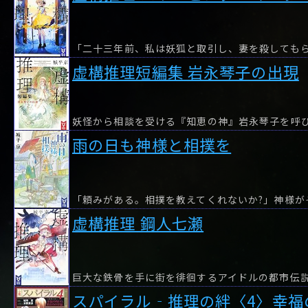
虚構推理短編集 岩永琴子の出現
雨の日も神様と相撲を
「頼みがある。相撲を教えてくれないか?」神様が
虚構推理 鋼人七瀬
巨大な鉄骨を手に街を徘徊するアイドルの都市伝
スパイラル‐推理の絆〈4〉幸福