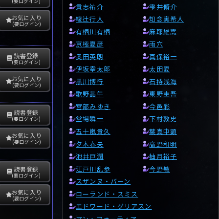
(要ログイン)
貴志祐介
雫井脩介
お気に入り
綾辻行人
知念実希人
(要ログイン)
有栖川有栖
麻耶雄嵩
京極夏彦
雨穴
読書登録
奥田英朗
真保裕一
(要ログイン)
伊坂幸太郎
太田愛
お気に入り
黒川博行
石持浅海
(要ログイン)
歌野晶午
東野圭吾
宮部みゆき
今邑彩
読書登録
堂場瞬一
下村敦史
(要ログイン)
五十嵐貴久
葉真中顕
お気に入り
(要ログイン)
夕木春央
高野和明
池井戸潤
柚月裕子
江戸川乱歩
今野敏
読書登録
(要ログイン)
スザンヌ・バーン
お気に入り
ローランド・スミス
(要ログイン)
エドワード・グリアスン
アン・フォーティア