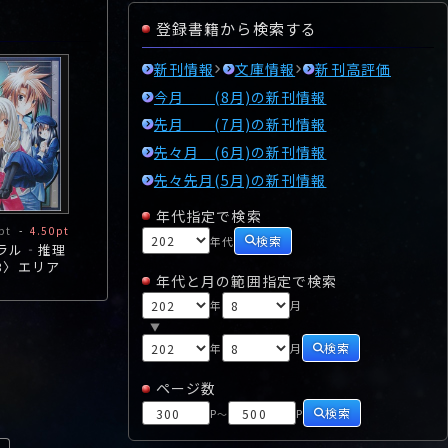
登録書籍から検索する
新刊情報
文庫情報
新刊高評価
今月 (8月)の新刊情報
先月 (7月)の新刊情報
先々月 (6月)の新刊情報
先々先月(5月)の新刊情報
年代指定で検索
pt
-
4.50pt
検索
年代
ラル‐推理
3〉エリア
年代と月の範囲指定で検索
ウエルの人
アノ
年
月
▼
検索
年
月
ページ数
検索
P
P
～