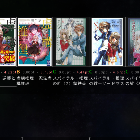
B
C
C
C
-
4.22pt
0.00pt
-
3.75pt
0.00pt
-
4.44pt
0.00pt
-
4.67pt
0.00
 逆襲と
虚構推理 忍法虚
スパイラル‐推理
スパイラル‐推理
スパイ
構推理
の絆〈2〉鋼鉄番
の絆―ソードマス
の絆〈
長の密室
ターの犯罪
ス・ザ
喰いピ