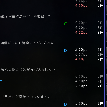
7.33pt
3件
4.00pt
5件
一代で飛島家を政財界の華に押し上げた女傑・飛島龍子は常に黒いベールを纏っている。
C
0.00pt
0件
6.00pt
3件
4.22pt
9件
「それは巨大で、凶暴で、獰猛で、何より場違いな幽霊だった」警察に呼び出された琴子と九郎。
D
5.00pt
1件
6.17pt
6件
4.00pt
7件
妖怪達の知恵の神である岩永琴子のもとには日々、彼らの悩みごとが持ち込まれる。美しき雪女から届いた依頼もそのひとつ。
ー
0.00pt
0件
-
4.50pt
2件
2.50pt
2件
の「日常」が脅かされています。
ー
D
5.00pt
1件