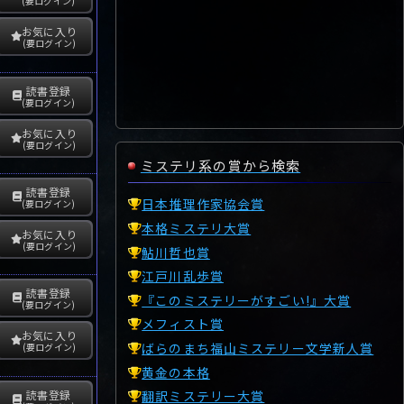
(要ログイン)
お気に入り
(要ログイン)
読書登録
(要ログイン)
お気に入り
(要ログイン)
ミステリ系の賞から検索
読書登録
日本推理作家協会賞
(要ログイン)
本格ミステリ大賞
お気に入り
(要ログイン)
鮎川哲也賞
江戸川乱歩賞
読書登録
『このミステリーがすごい!』大賞
(要ログイン)
メフィスト賞
お気に入り
ばらのまち福山ミステリー文学新人賞
(要ログイン)
黄金の本格
読書登録
翻訳ミステリー大賞