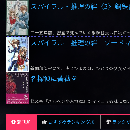
スパイラル‐推理の絆〈2〉鋼鉄
スパイラル‐推理の絆―ソード
名探偵に薔薇を
新刊順
おすすめランキング順
ランク