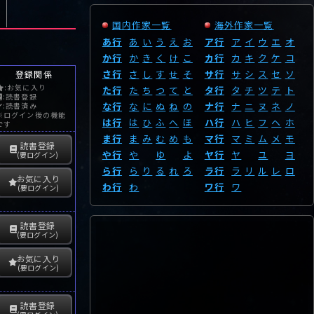
国内作家一覧
海外作家一覧
あ行
あ
い
う
え
お
ア行
ア
イ
ウ
エ
オ
か行
か
き
く
け
こ
カ行
カ
キ
ク
ケ
コ
さ行
さ
し
す
せ
そ
サ行
サ
シ
ス
セ
ソ
登録関係
:お気に入り
た行
た
ち
つ
て
と
タ行
タ
チ
ツ
テ
ト
:読書登録
な行
な
に
ぬ
ね
の
ナ行
ナ
ニ
ヌ
ネ
ノ
:読書済み
※ログイン後の機能
は行
は
ひ
ふ
へ
ほ
ハ行
ハ
ヒ
フ
ヘ
ホ
です
ま行
ま
み
む
め
も
マ行
マ
ミ
ム
メ
モ
読書登録
や行
や
ゆ
よ
ヤ行
ヤ
ユ
ヨ
(要ログイン)
ら行
ら
り
る
れ
ろ
ラ行
ラ
リ
ル
レ
ロ
お気に入り
わ行
わ
ワ行
ワ
(要ログイン)
読書登録
(要ログイン)
お気に入り
(要ログイン)
読書登録