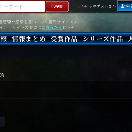
ーワード
会
こんにちはゲストさん
検索
読書管理や感想を書いていく書評サイトです。
ぞ。 サイトの要望は
こちらから
どうぞ。
情報
情報まとめ
受賞作品
シリーズ作品
情報
新刊
高評価
8月)発売
7月)発売
(6月)発売
『本格ミステリベスト』2026年版
『本格ミステリベスト』(海外)
『このミステリーがすごい!』2026年版
『このミステリーがすごい!』(海外)
『ミステリが読みたい!』2026年版
『ミステリが読みたい!』(海外)
『週刊文春ミステリーベスト10』2025年版
『週刊文春ミステリーベスト10』(海外)
本格ミステリ・エターナル300
本格ミステリ・ディケイド300
本格ミステリ・クロニクル300
ミステリー・リーグ
東西ミステリーベスト100 2012年版(国内)
東西ミステリーベスト100 2012年版(海外)
日本推理作家協会賞
本格ミステリ大賞
鮎川哲也賞
横溝正史ミステリ大賞
江戸川乱歩賞
メフィスト賞
『このミステリーがすごい!』大賞
アンソニー賞(長編賞)
エドガー賞(MWA賞)
ゴールド・ダガー賞(CWA賞)
バリー賞(長編賞)
ガラスの鍵賞
その他をもっとみる
その他をもっとみる
覧
)