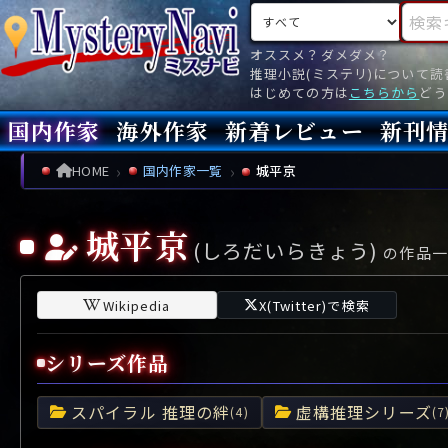
検索対象
検索キ
オススメ？ダメダメ？
推理小説(ミステリ)について
はじめての方は
こちらから
どう
国内作家
海外作家
新着レビュー
新刊
新刊
文庫
新刊
今月(
先月(
先々月
あ行
あ
い
ア行
う
ア
え
イ
お
ウ
エ
オ
HOME
国内作家一覧
城平京
か行
か
き
カ行
く
カ
け
キ
こ
ク
ケ
コ
城平京
(しろだいらきょう)
さ行
さ
し
サ行
す
サ
せ
シ
そ
ス
セ
ソ
の作品一
た行
た
ち
タ行
つ
タ
て
チ
と
ツ
テ
ト
Wikipedia
X(Twitter)で検索
な行
な
に
ナ行
ぬ
ナ
ね
ニ
の
ヌ
ネ
ノ
シリーズ作品
は行
は
ひ
ハ行
ふ
ハ
へ
ヒ
ほ
フ
ヘ
ホ
スパイラル 推理の絆
虚構推理シリーズ
ま行
ま
み
マ行
む
マ
め
ミ
も
ム
メ
モ
(4)
(7