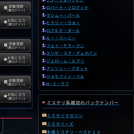
読書登録
ロバート・ソログッド
(要ログイン)
マシュー・パール
お気に入り
ヒラリー・ウォー
(要ログイン)
ロアルド・ダール
ルー・バーニー
読書登録
フェイ・ケラーマン
(要ログイン)
エリザ・スア・デュサパン
お気に入り
ジェローム・ルブリ
(要ログイン)
アンソニー・アボット
ジョセフィン・ベル
読書登録
M・E・ラブ
(要ログイン)
お気に入り
(要ログイン)
ミステリ系雑誌のバックナンバー
ミステリマガジン
ミステリーズ
本格ミステリ・ベスト１０