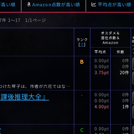
-
0.00pt
が高い順
Amazon点数が高い順
平均点が高い順
パズルめ
7件 1〜17 1/1ページ
オスダメ＆
潜在点数＆
ランク
Amazon
[
？
]
平均点
件数
B
0.00pt
0件
0.00pt
0件
3.75pt
20件
WEBに投稿された小説『真九郎忍法料理帖』を見つけた琴子は、作者が六花ではないかと疑う。
放課後推理大全』
0.00pt
0件
-
0.00pt
0件
4.00pt
1件
室
C
0.00pt
0件