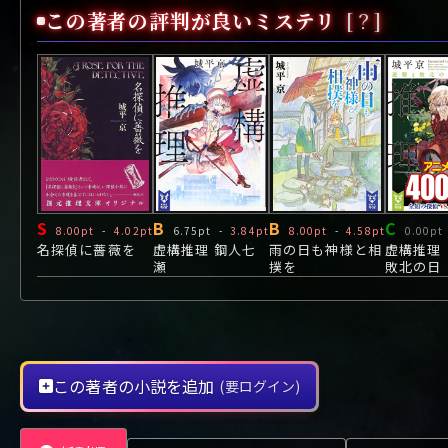
や行
や
ヤ行
ゆ
ヤ
よ
ユ
ヨ
この著者の評判が良いミステリ
[？]
ら行
ら
り
ラ行
る
ラ
れ
リ
ろ
ル
レ
ロ
わ行
わ
ワ行
ワ
S
B
B
C
8.00pt
-
4.02pt
6.75pt
-
3.84pt
8.00pt
-
4.58pt
0.00pt
名探偵に薔薇を
虚構推理 鋼人七
雨の日も神様と相
虚構推理
瀬
撲を
敗北の日
この著者の小説を追加
(要ログイン)
-