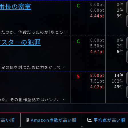
番長の密室
C
0.00pt
0件
6.00pt
2件
4.44pt
9件
四十五年前、密室で死んでいた鋼鉄番長は自殺だったのか、他殺だったのか?歩とひよのは謎の美少女・牧野千景のために、「熱き番長の時代」を揺るがす密室を開くことに…。
マスターの犯罪
C
0.00pt
0件
5.50pt
2件
4.67pt
6件
新聞部部室にて、歩とひよのは、ひとりの少女から兄の仇を討つために力をかしてほしいと懇願される。
S
8.00pt
14件
7.51pt
102件
4.02pt
49件
怪文書『メルヘン小人地獄』がマスコミ各社に届いた。その創作童話ではハンナ、ニコラス、フローラが順々に殺される。
が高い順
Amazon点数が高い順
平均点が高い順