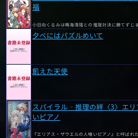
福
小日向くるみは鳴海清隆との推理対決に勝てずじ
夕べにはパズルめいて
飢えた天使
スパイラル‐推理の絆〈3〉エリ
いピアノ
『エリアス・ザウエルの人喰いピアノ』と呼ばれ