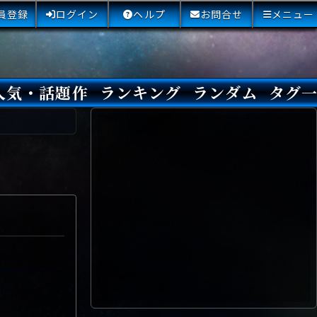
員登録
ログイン
ヘルプ
お問合せ
メニュー
人気・話題作
ランキング
ランダム
タグ
本日
3日間
今週
今月
最近閲覧された小説
国内総合ランキング
海外総合ランキング
Amazon国内作品高評価
Amazon海外作品高評価
国内作品高評価
海外作品高評価
閲覧回数
オススメ投票回数
読書した人が多い小説
サイトランク
Sランク
Aランク
Bランク
Cランク
Dランク
Eランク
Fランク
初心者におすすめ
クローズド・サー
本格ミステリ
青春ミステリ
学園ミステリ
日常の謎
SFミステリ
倒叙ミステリ
警察小説
映画化
ドラマ化
その他をもっとみ