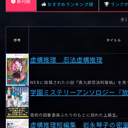
C
C
D
0.00pt
新刊順
0.00pt
-
4.56pt
0.00pt
-
4.00pt
6.00pt
-
3.60pt
おすすめランキング順
ランク
夕べには
スパイラル‐推理
虚構推理短編集
虚構推理短編集
いて
の絆〈4〉幸福の
岩永琴子の密室
岩永琴子の出現
終わり、終わりの
全1
レビュー数が多い順
タイトル順
幸福
参考
タイトル
虚構推理 忍法虚構推理
学園ミステリーアンソロジー『
高校の図書委員ふたりのもとに訪れた上級生。
虚構推理短編集 岩永琴子の密