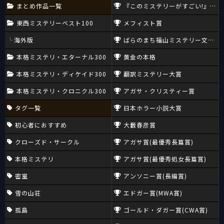
まとめ作品一覧
『このミステリーがすごい!』大賞
東西ミステリーベスト100
メフィスト賞
海外版
ばらのまち福山ミステリー文学新
本格ミステリ・エターナル300
黄金の本格
本格ミステリ・ディケイド300
翻訳ミステリー大賞
本格ミステリ・クロニクル300
アガサ・クリスティー賞
タグ一覧
日本ホラー小説大賞
初心者におすすめ
大藪春彦賞
クローズド・サークル
アガサ賞(最優秀長篇賞)
本格ミステリ
アガサ賞(最優秀処女長篇賞)
密室
アンソニー賞(長編賞)
雪の山荘
エドガー賞(MWA賞)
孤島
ゴールド・ダガー賞(CWA賞)