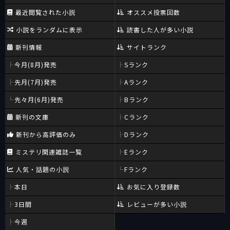
最近閲覧された小説
オススメ投票回数
小説をランダムに表示
読書した人が多い小説
新刊情報
サイトランク
今月(8月)発売
Sランク
先月(7月)発売
Aランク
先々月(6月)発売
Bランク
新刊の文庫
Cランク
新刊から高評価のみ
Dランク
ミステリ関連雑誌一覧
Eランク
人気・話題の小説
Fランク
本日
お気に入り登録数
3日間
レビューが多い小説
今週