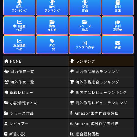
国内
海外
受賞
新刊
ランキング
ランキング
作品
文庫
本日話題
情報
シリーズ
新刊
作品
まとめ
作品
高評価
近況話題
タグ
ランダム表示
要望
作品
一覧
HOME
ランキング
国内作家一覧
国内作品総合ランキング
海外作家一覧
海外作品総合ランキング
新着レビュー
国内作品レビューランキング
小説情報まとめ
海外作品レビューランキング
シリーズ作品
Amazon国内作品高評価
レビュアー
Amazon海外作品高評価
新着小説
総合閲覧回数