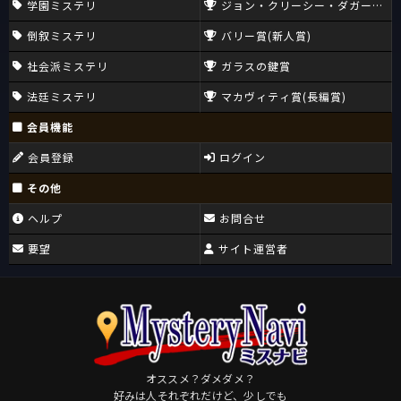
学園ミステリ
ジョン・クリーシー・ダガー賞(CW
倒叙ミステリ
バリー賞(新人賞)
社会派ミステリ
ガラスの鍵賞
法廷ミステリ
マカヴィティ賞(長編賞)
会員機能
会員登録
ログイン
その他
ヘルプ
お問合せ
要望
サイト運営者
オススメ？ダメダメ？
好みは人それぞれだけど、少しでも