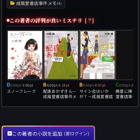
成風堂書店事件メモ
(4)
この著者の評判が良いミステリ
[？]
D
B
B
C
0.00pt
-
3.00pt
6.00pt
-
4.24pt
0.00pt
-
4.07pt
0.00pt
-
3.56
スノーフレーク
配達あかずきん－
サイン会はいか
晩夏に捧ぐ
成風堂書店事件メ
が？－成風堂書店
堂書店事件
モ－
事件メモ－
（出張編）
この著者の小説を追加
(要ログイン)