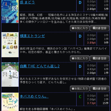
D
0.00pt
0件
惑 まどう
0.00pt
0件
2.80pt
5件
疑惑、誘惑、幻惑……短編の名手による珠玉のミステリ8編大崎梢/加
納朋子/今野敏/永嶋恵美/法月綸太郎/松尾由美/光原百合/矢崎存美数
多くの傑作アンソロジーを生み出してきた実力派女性作家...
お気に入り
読書登録
D
0.00pt
0件
横濱エトランゼ
2.00pt
1件
3.89pt
9件
高校3年生の千紗は、横浜のタウン誌「ハマペコ」編集部でアルバイ
ト中。初恋の相手、善正と働きたかったからだ。
お気に入り
読書登録
D
0.00pt
0件
自薦 THE どんでん返し2
4.83pt
6件
2.00pt
1件
名だたるミステリ作家があなたを仰天させる! 物語の最終盤で読者の
予想をひっくり返す、どんでん返し。
お気に入り
読書登録
C
0.00pt
0件
本バスめぐりん。
7.00pt
2件
3.73pt
15件
都会を走る移動図書館「本バスめぐりん」。