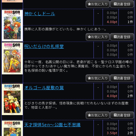
お気に入り
読書登録
-
0.00pt
0件
神かくしドール
0.00pt
0件
4.00pt
1件
携帯に人形の画像がとどいたら、神かくしにあう―。
お気に入り
読書登録
-
0.00pt
0件
呪いだらけの礼拝堂
0.00pt
0件
0.00pt
0件
十年に一度、名画公開の日には、悲劇が起こる―聖クロス学園の噂の
日がやってきた!あやしい魔方陣に黒魔術、不安にかられた生徒たち
を名探偵の鋭い推理が突く。
お気に入り
読書登録
-
0.00pt
0件
オルゴール屋敷の罠
0.00pt
0件
4.00pt
2件
とびきりの秀才探偵、怪奇現象に挑戦!?だれもいないはずのお屋敷
で、物音と人影が―。
お気に入り
読書登録
-
0.00pt
0件
天才探偵Sen～公園七不思議
0.00pt
0件
3.50pt
2件