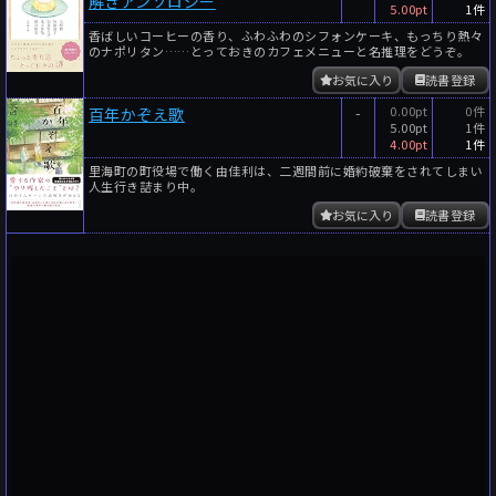
解きアンソロジー
5.00pt
1件
香ばしいコーヒーの香り、ふわふわのシフォンケーキ、もっちり熱々
のナポリタン……とっておきのカフェメニューと名推理をどうぞ。
お気に入り
読書登録
-
0.00pt
0件
百年かぞえ歌
5.00pt
1件
4.00pt
1件
里海町の町役場で働く由佳利は、二週間前に婚約破棄をされてしまい
人生行き詰まり中。
お気に入り
読書登録