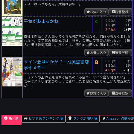
テストはいつも満点。成績は学年一。
お気に入り
読書登録
C
0.00pt
0件
平台がおまちかね
4.00pt
1件
3.79pt
29件
自社本をたくさん売ってくれた書店を訪ねたら、何故か冷たくあしら
われ…、文学賞の贈呈式では、当日、会場に受賞者が現れない…!?新
人出版社営業部員の井辻くんは、個性的な面々に囲まれながら、...
お気に入り
読書登録
B
0.00pt
0件
サイン会はいかが？－成風堂書店
6.50pt
6件
事件メモ－
4.07pt
29件
「ファンの正体を見破れる店員のいる店で、サイン会を開きたい」―
若手ミステリ作家のちょっと変わった要望に名乗りを上げた成風堂だ
が…。
お気に入り
読書登録
新刊順
おすすめランキング順
ランクが高い順
Amazon点数が