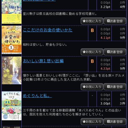
0.00pt
0件
3.25pt
4件
星川駒子は県立高校の図書館に勤める学校司書だ。
お気に入り
読書登録
B
0.00pt
0件
ここだけのお金の使いかた
0.00pt
0件
4.11pt
9件
給料は安いし、貯金も少ない。
お気に入り
読書登録
B
0.00pt
0件
おいしい旅1 想い出編
0.00pt
0件
4.33pt
9件
懐かしい風景とおいしい料理がここに。「想い出」を巡る旅×グルメ
小説集!15年ぶりに再会した友人と訪れた京都。
お気に入り
読書登録
-
0.00pt
0件
めぐりんと私。
0.00pt
0件
3.00pt
3件
三千冊の本を載せて走る移動図書館「本バスめぐりん」との出会い
は、屈託を抱えた利用者たちの心を解きほぐしていく。
お気に入り
読書登録