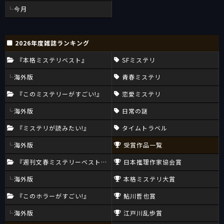
今月
2026年度雑誌ランキング
『本格ミステリベスト』
SFミステリ
海外版
青春ミステリ
『このミステリーがすごい!』
恋愛ミステリ
海外版
日常の謎
『ミステリが読みたい!』
タイムトラベル
海外版
受賞作品一覧
『週刊文春ミステリーベスト10』
日本推理作家協会賞
海外版
本格ミステリ大賞
『このホラーがすごい!』
鮎川哲也賞
海外版
江戸川乱歩賞