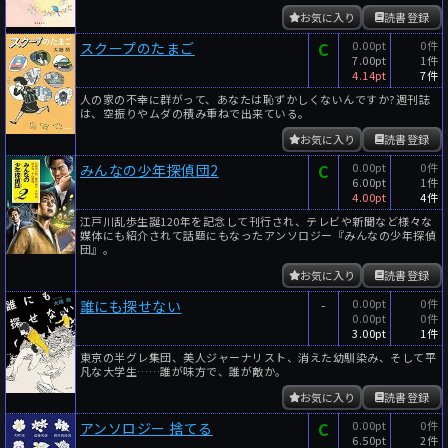
お気に入り
読書登録
C
0.00pt
0件
スクープのたまご
7.00pt
1件
4.14pt
7件
人の家の不幸に群がって、あなたは恥ずかしくないんですか?週刊誌
は、空振りやムダの積み重ねで出来ている。
お気に入り
読書登録
C
0.00pt
0件
みんなの少年探偵団2
6.00pt
1件
4.00pt
4件
江戸川乱歩生誕120年を記念して刊行され、テレビや新聞など様々な
媒体にも紹介されて話題にもなったアンソロジー『みんなの少年探偵
団』。
お気に入り
読書登録
-
0.00pt
0件
誰にも探せない
0.00pt
0件
3.00pt
1件
東京の半グレ集団、美人ジャーナリスト、消えた幼馴染み、そして平
凡な大学生……誰が味方で、誰が敵か。
お気に入り
読書登録
C
0.00pt
0件
アンソロジー 捨てる
6.50pt
2件