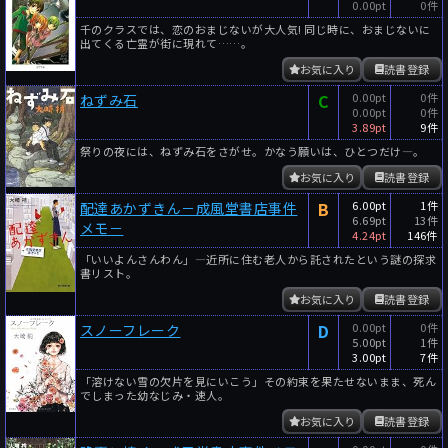
0.00pt
0件
千のクラスでは、恋のおまじないが大人気! 同じ時に、おまじないに
出てくる亡霊が街に現れて……。
お気に入り
読書登録
C
0.00pt
0件
ねずみ石
0.00pt
0件
3.89pt
9件
祭りの夜には、ねずみ石をさがせ。かなう願いは、ひとつだけ―。
お気に入り
読書登録
B
6.00pt
1件
配達あかずきん－成風堂書店事件
6.69pt
13件
メモ－
4.24pt
146件
「いいよんさんわん」―近所に住む老人から託されたという謎の探求
書リスト。
お気に入り
読書登録
D
0.00pt
0件
スノーフレーク
5.00pt
1件
3.00pt
7件
「溶けない雪の欠片を見にいこう」その約束を果たせないまま、死ん
でしまった幼なじみ・速人。
お気に入り
読書登録