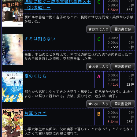
C
0.00pt
0件
晩夏に捧ぐ－成風堂書店事件メモ
5.80pt
5件
（出張編）－
3.56pt
36件
駅ビルの書店で働く杏子のもとに、長野に住む元同僚・美保から手紙
が届いた。
お気に入り
読書登録
C
0.00pt
0件
キミは知らない
0.00pt
0件
3.25pt
8件
先生、本当のことを教えて。何で私の前に現れたの?研究者だった亡
父の手帳を渡した直後、突然姿を消した先生。
お気に入り
読書登録
A
0.00pt
0件
夏のくじら
0.00pt
0件
4.41pt
22件
都会から高知にやってきた大学生・篤史は、従兄弟から強引に本場・
よさこい祭りに誘われる。衣装、振り付け、地方車、鳴子。
お気に入り
読書登録
B
0.00pt
0件
片耳うさぎ
0.00pt
0件
3.64pt
25件
小学六年生の奈都は、父の実家で暮らすことになった。とんでもなく
大きくて古い屋敷に両親と離れて。