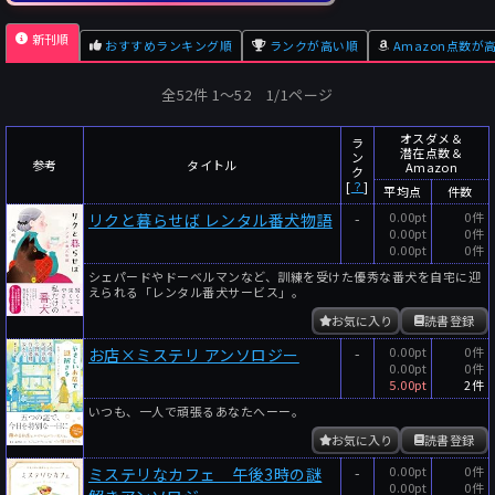
新刊順
おすすめランキング順
ランクが高い順
Amazon点数が
全52件 1〜52 1/1ページ
オスダメ＆
ラ
潜在点数＆
ン
参考
タイトル
Amazon
ク
[
？
]
平均点
件数
-
0.00pt
0件
リクと暮らせば レンタル番犬物語
0.00pt
0件
0.00pt
0件
シェパードやドーベルマンなど、訓練を受けた優秀な番犬を自宅に迎
えられる「レンタル番犬サービス」。
お気に入り
読書登録
-
0.00pt
0件
お店×ミステリ アンソロジー
0.00pt
0件
5.00pt
2件
いつも、一人で頑張るあなたへーー。
お気に入り
読書登録
-
0.00pt
0件
ミステリなカフェ 午後3時の謎
0.00pt
0件