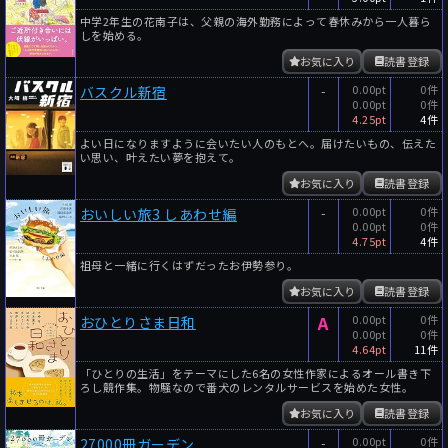
中学2年生の花南子は、父親の海外勤務によって春休みから一人暮ら
しを始める。
お気に入り
読書登録
-
0.00pt
0件
バスクル新宿
0.00pt
0件
4.25pt
4件
よい日になりますように会いたい人のもとへ。届けたいもの、伝えた
い思い、叶えたい夢を抱えて。
お気に入り
読書登録
-
0.00pt
0件
おいしい旅3 しあわせ編
0.00pt
0件
4.75pt
4件
祖母と一緒に行くはずだったお伊勢参り。
お気に入り
読書登録
A
0.00pt
0件
おひとりさま日和
0.00pt
0件
4.64pt
11件
「ひとりの生活」をテーマにした6名の女性作家によるオール書き下
ろし競作集。物騒なので番犬のレンタルサービスを始めた女性。
お気に入り
読書登録
-
0.00pt
0件
27000冊ガーデン