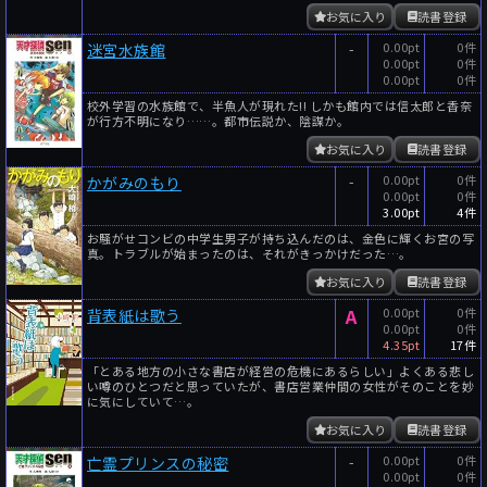
お気に入り
読書登録
-
0.00pt
0件
迷宮水族館
0.00pt
0件
0.00pt
0件
校外学習の水族館で、半魚人が現れた!! しかも館内では信太郎と香奈
が行方不明になり……。都市伝説か、陰謀か。
お気に入り
読書登録
-
0.00pt
0件
かがみのもり
0.00pt
0件
3.00pt
4件
お騒がせコンビの中学生男子が持ち込んだのは、金色に輝くお宮の写
真。トラブルが始まったのは、それがきっかけだった…。
お気に入り
読書登録
A
0.00pt
0件
背表紙は歌う
0.00pt
0件
4.35pt
17件
「とある地方の小さな書店が経営の危機にあるらしい」よくある悲し
い噂のひとつだと思っていたが、書店営業仲間の女性がそのことを妙
に気にしていて…。
お気に入り
読書登録
-
0.00pt
0件
亡霊プリンスの秘密
0.00pt
0件