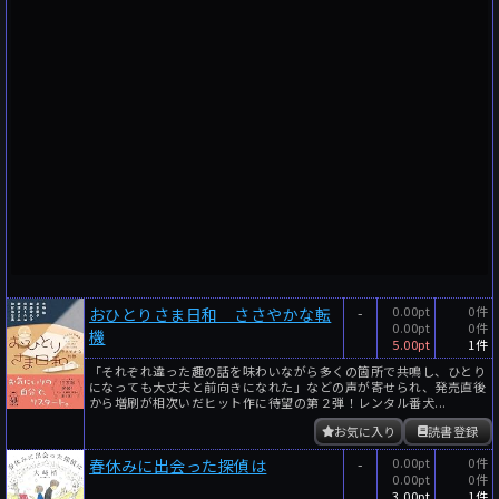
-
0.00pt
0件
おひとりさま日和 ささやかな転
0.00pt
0件
機
5.00pt
1件
「それぞれ違った趣の話を味わいながら多くの箇所で共鳴し、ひとり
になっても大丈夫と前向きになれた」などの声が寄せられ、発売直後
から増刷が相次いだヒット作に待望の第２弾！レンタル番犬...
お気に入り
読書登録
-
0.00pt
0件
春休みに出会った探偵は
0.00pt
0件
3.00pt
1件