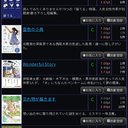
3.67pt
6件
読んでみたくありませんか?9つの「捨てる」物語。人気女性作家が初
競演!書き下ろし短編集。
お気に入り
読書登録
C
7.00pt
1件
空色の小鳥
7.00pt
1件
3.80pt
5件
北関東の資産家である西尾木家の急逝した長男・雄一に隠し子がい
た。
お気に入り
読書登録
C
7.00pt
1件
Wonderful Story
6.40pt
5件
3.71pt
7件
伊坂幸太郎・大崎梢・木下半太・横関大・貫井徳郎――当代きっての人気
作家5人が、「犬」にちなんだペンネームに改名(!?)して夢の競演。
お気に入り
読書登録
C
0.00pt
0件
忘れ物が届きます
7.00pt
1件
3.80pt
10件
想い出の中に取り残されていた謎をめぐる、ミステリー珠玉集。
お気に入り
読書登録