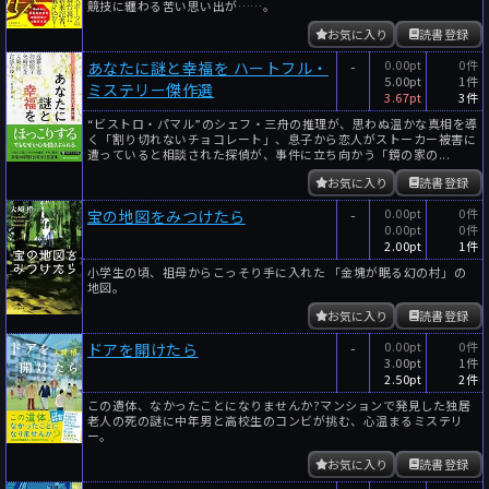
競技に纏わる苦い思い出が……。
お気に入り
読書登録
-
0.00pt
0件
あなたに謎と幸福を ハートフル・
5.00pt
1件
ミステリー傑作選
3.67pt
3件
“ビストロ・パマル”のシェフ・三舟の推理が、思わぬ温かな真相を導
く「割り切れないチョコレート」、息子から恋人がストーカー被害に
遭っていると相談された探偵が、事件に立ち向かう「鏡の家の...
お気に入り
読書登録
-
0.00pt
0件
宝の地図をみつけたら
0.00pt
0件
2.00pt
1件
小学生の頃、祖母からこっそり手に入れた 「金塊が眠る幻の村」の
地図。
お気に入り
読書登録
-
0.00pt
0件
ドアを開けたら
3.00pt
1件
2.50pt
2件
この遺体、なかったことになりませんか?マンションで発見した独居
老人の死の謎に中年男と高校生のコンビが挑む、心温まるミステリ
ー。
お気に入り
読書登録