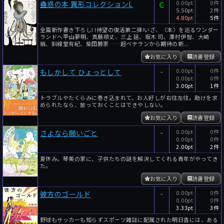
C
0.00pt
0件
蠱惑の本 異形コレクションL
5.50pt
2件
4.80pt
5件
全篇新作書き下ろし! !待望の復活第二弾!いざ、〈本〉を巡るワンダー
ランドへ――平山夢明、真藤順丈、三上 延、坂木 司、澤村伊智、大崎
梢、斜線堂有紀、柴田勝家……超ベテランから期待の新...
お気に入り
読書登録
-
0.00pt
0件
もしかして ひょっとして
0.00pt
0件
3.00pt
1件
トラブルやたくらみに巻き込まれて、お人好しが右往左往。助けを求
められたなら、放っておくことはできやしない。
お気に入り
読書登録
-
0.00pt
0件
さよなら願いごと
0.00pt
0件
2.00pt
2件
夏休み。琴美の家に、子供たちの謎を解決してくれる青年がやってき
た。
お気に入り
読書登録
-
0.00pt
0件
彼方のゴールド
0.00pt
0件
3.33pt
3件
野球もサッカーも知らずスポーツ雑誌に配属された明日香には、ある