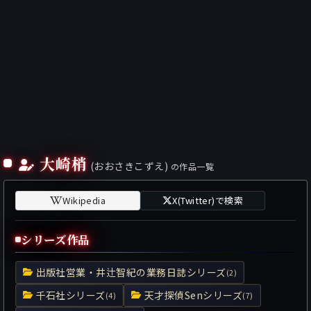
大崎梢
(おおさきこずえ)
の作品一覧
Wikipedia
X(Twitter)で検索
シリーズ作品
出版社営業・井辻智紀の業務日誌シリーズ
(2)
千石社シリーズ
天才探偵Senシリーズ
(4)
(7)