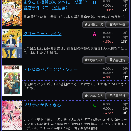
D
0.00pt
0件
ようこそ授賞式の夕べに－成風堂
6.00pt
4件
書店事件メモ（邂逅編）－
3.88pt
17件
書店員がその年一番売りたい本を選ぶ書店大賞。今夜はその授賞式。
お気に入り
読書登録
A
0.00pt
0件
クローバー・レイン
0.00pt
0件
4.69pt
16件
大手出版社に勤める彰彦は、落ち目の作家の素晴らしい原稿を手にし
て、本にしたいと願う。
お気に入り
読書登録
-
0.00pt
0件
テレビ局ハプニング・ツアー
0.00pt
0件
4.00pt
1件
信太郎のペットがテレビ番組にでることになり、おともについてきた
千たち。
お気に入り
読書登録
C
0.00pt
0件
プリティが多すぎる
6.00pt
1件
3.75pt
8件
カワイイ至上主義の世界に放り込まれた男子の運命は!?少女向けファ
ッション誌の新米男子編集者・佳孝はくせ者揃いのスタッフや年下の
モデル達、かわいい洋服や小物に囲まれ悪戦苦闘!