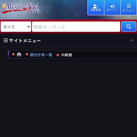
メニュー
会員登録
ログイン
検索対象
検索キーワード
サイトメニュー
国内作家一覧
大崎梢
HOME
国内
海外
新着
新刊
作家
作家
レビュー
情報
国内
海外
受賞
新刊
ランキング
ランキング
作品
文庫
本日話題
情報
シリーズ
新刊
作品
まとめ
作品
高評価
近況話題
タグ
ランダム表示
要望
作品
一覧