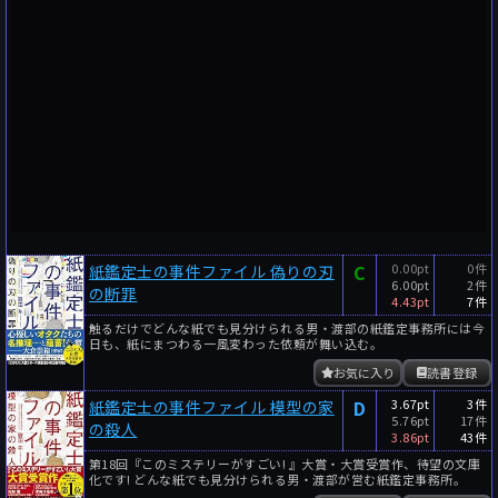
C
0.00pt
0件
紙鑑定士の事件ファイル 偽りの刃
6.00pt
2件
の断罪
4.43pt
7件
触るだけでどんな紙でも見分けられる男・渡部の紙鑑定事務所には今
日も、紙にまつわる一風変わった依頼が舞い込む。
お気に入り
読書登録
D
3.67pt
3件
紙鑑定士の事件ファイル 模型の家
5.76pt
17件
の殺人
3.86pt
43件
第18回『このミステリーがすごい! 』大賞・大賞受賞作、待望の文庫
化です! どんな紙でも見分けられる男・渡部が営む紙鑑定事務所。