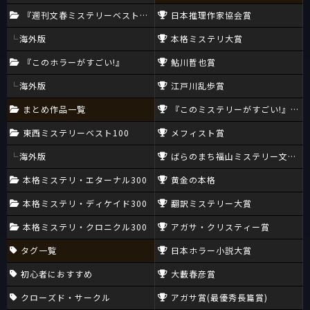
『週刊文春ミステリーベスト10』
日本推理作家協会賞
海外版
本格ミステリ大賞
『このホラーがすごい!』
鮎川哲也賞
海外版
江戸川乱歩賞
まとめ作品一覧
『このミステリーがすごい!』大賞
東西ミステリーベスト100
メフィスト賞
海外版
ばらのまち福山ミステリー文学新
本格ミステリ・エターナル300
黄金の本格
本格ミステリ・ディケイド300
翻訳ミステリー大賞
本格ミステリ・クロニクル300
アガサ・クリスティー賞
タグ一覧
日本ホラー小説大賞
初心者におすすめ
大藪春彦賞
クローズド・サークル
アガサ賞(最優秀長篇賞)