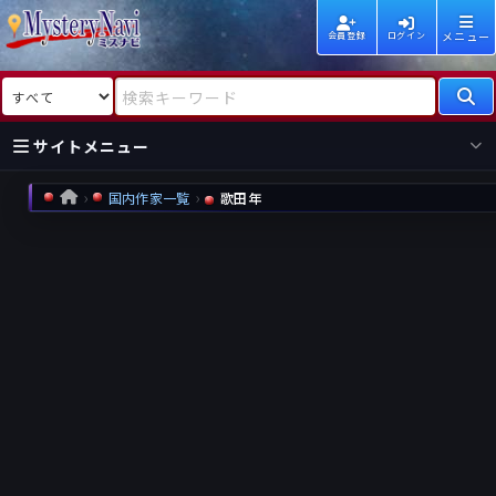
メニュー
会員登録
ログイン
検索対象
検索キーワード
サイトメニュー
国内作家一覧
歌田年
HOME
国内
海外
新着
新刊
作家
作家
レビュー
情報
国内
海外
受賞
新刊
ランキング
ランキング
作品
文庫
本日話題
情報
シリーズ
新刊
作品
まとめ
作品
高評価
近況話題
タグ
ランダム表示
要望
作品
一覧