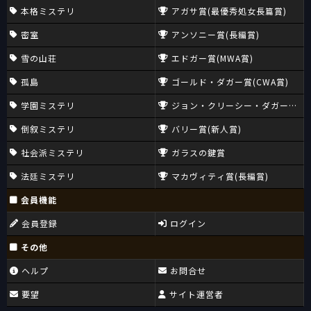
本格ミステリ
アガサ賞(最優秀処女長篇賞)
密室
アンソニー賞(長編賞)
雪の山荘
エドガー賞(MWA賞)
孤島
ゴールド・ダガー賞(CWA賞)
学園ミステリ
ジョン・クリーシー・ダガー賞(CW
倒叙ミステリ
バリー賞(新人賞)
社会派ミステリ
ガラスの鍵賞
法廷ミステリ
マカヴィティ賞(長編賞)
会員機能
会員登録
ログイン
その他
ヘルプ
お問合せ
要望
サイト運営者