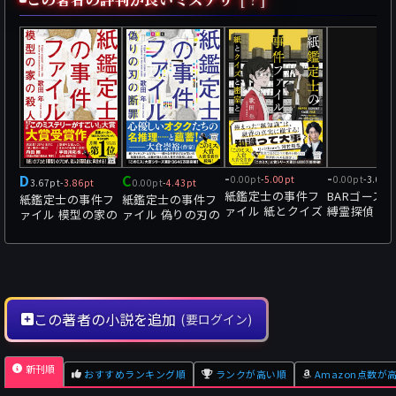
D
C
-
-
0.00pt
-
5.00pt
0.00pt
-
3.00p
3.67pt
-
3.86pt
0.00pt
-
4.43pt
紙鑑定士の事件フ
BARゴース
紙鑑定士の事件フ
紙鑑定士の事件フ
ァイル 紙とクイズ
縛霊探偵
ァイル 模型の家の
ァイル 偽りの刃の
と密室と
殺人
断罪
この著者の小説を追加
(要ログイン)
新刊順
おすすめランキング順
ランクが高い順
Amazon点数が