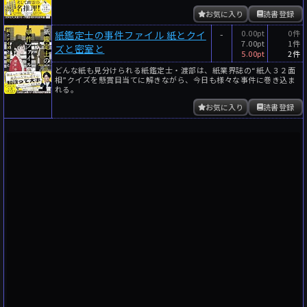
お気に入り
読書登録
-
0.00pt
0件
紙鑑定士の事件ファイル 紙とクイ
7.00pt
1件
ズと密室と
5.00pt
2件
どんな紙も見分けられる紙鑑定士・渡部は、紙業界誌の“紙人３２面
相”クイズを懸賞目当てに解きながら、今日も様々な事件に巻き込ま
れる。
お気に入り
読書登録