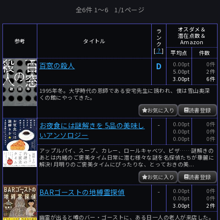
全6件 1〜6 1/1ページ
オスダメ＆
ラ
潜在点数＆
ン
参考
タイトル
Amazon
ク
[
？
]
平均点
件数
D
0.00pt
0件
百窓の殺人
5.00pt
2件
3.00pt
6件
1995年冬。大学時代の恩師である安宅先生に誘われ、僕は雪山奥深
くの館にやってきた。
お気に入り
読書登録
-
0.00pt
0件
お夜食には謎解きを 5品の美味し
0.00pt
0件
いアンソロジー
0.00pt
0件
アップルパイ、スープ、カレー、ロールキャベツ、ピザ……謎解きの
あとは内緒のご褒美タイム日常に潜む様々な謎を名探偵たちが華麗に
解決! 月明りのご褒美タイムにぴったりな、とっておきの美...
お気に入り
読書登録
-
0.00pt
0件
BARゴーストの地縛霊探偵
0.00pt
0件
3.00pt
2件
幽霊が出ると噂のバー・ゴーストに、ある日一人の老人が来店した。