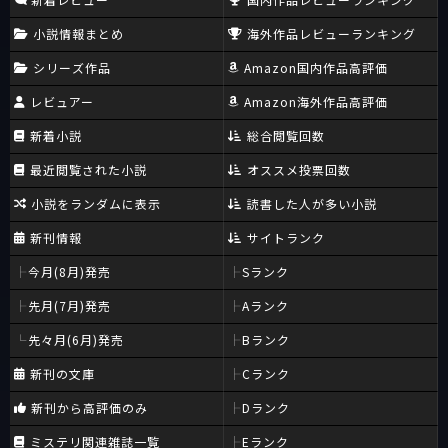
小説情報まとめ
海外作品レビューランキング
シリーズ作品
Amazon国内作品高評価
レビュアー
Amazon海外作品高評価
新着小説
総合閲覧回数
最近閲覧された小説
オススメ投票回数
小説をランダムに表示
読書した人が多い小説
新刊情報
サイトランク
今月(8月)発売
Sランク
先月(7月)発売
Aランク
先々月(6月)発売
Bランク
新刊の文庫
Cランク
新刊から高評価のみ
Dランク
ミステリ関連雑誌一覧
Eランク