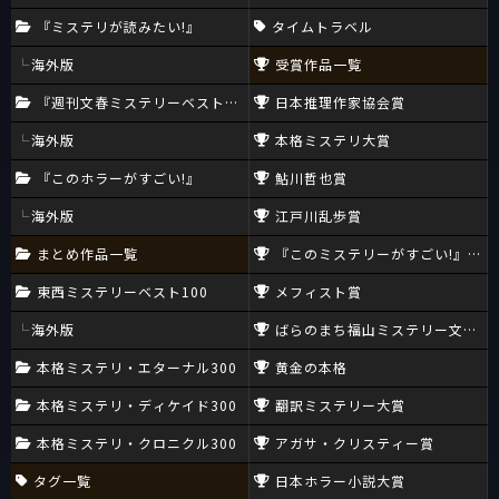
『ミステリが読みたい!』
タイムトラベル
海外版
受賞作品一覧
『週刊文春ミステリーベスト10』
日本推理作家協会賞
海外版
本格ミステリ大賞
『このホラーがすごい!』
鮎川哲也賞
海外版
江戸川乱歩賞
まとめ作品一覧
『このミステリーがすごい!』大賞
東西ミステリーベスト100
メフィスト賞
海外版
ばらのまち福山ミステリー文学新
本格ミステリ・エターナル300
黄金の本格
本格ミステリ・ディケイド300
翻訳ミステリー大賞
本格ミステリ・クロニクル300
アガサ・クリスティー賞
タグ一覧
日本ホラー小説大賞