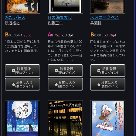
冷たい狂犬
月の満ち欠け
未必のマクベス
渡辺裕之
佐藤正午
早瀬耕
B
A
B
0.00pt
-
4.25pt
8.75pt
-
3.43pt
0.00pt
-
3.76pt
“日本のCIA"と呼ばれる
新たな代表作の誕生! 20
IT企業ジェイ・プロトコ
公安調査庁を退職して、
年ぶりの書き下ろしあた
ルの中井優一は、東南ア
カフェを営む影山夏樹。
しは、月のように死ん
ジアを中心に交通系ICカ
で、生まれ変わる──目
ードの販売に携わってい
の前にいる、こ...
た。
読書登録
読書登録
読書登録
(要ログイン)
(要ログイン)
(要ログイン)
お気に入り
お気に入り
お気に入り
(要ログイン)
(要ログイン)
(要ログイン)