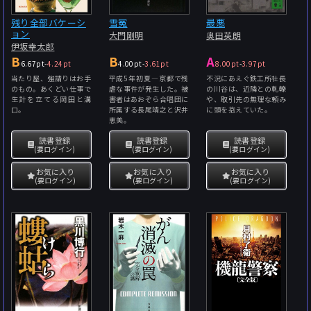
残り全部バケーシ
雪冤
最悪
ョン
大門剛明
奥田英朗
伊坂幸太郎
B
B
A
6.67pt
-
4.24pt
4.00pt
-
3.61pt
8.00pt
-
3.97pt
当たり屋、強請りはお手
平成5年初夏―京都で残
不況にあえぐ鉄工所社長
のもの。あくどい仕事で
虐な事件が発生した。被
の川谷は、近隣との軋轢
生計を立てる岡田と溝
害者はあおぞら合唱団に
や、取引先の無理な頼み
口。
所属する長尾靖之と沢井
に頭を抱えていた。
恵美。
読書登録
読書登録
読書登録
(要ログイン)
(要ログイン)
(要ログイン)
お気に入り
お気に入り
お気に入り
(要ログイン)
(要ログイン)
(要ログイン)