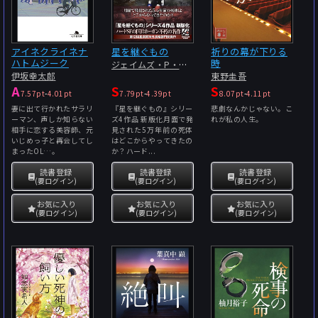
アイネクライネナ
星を継ぐもの
祈りの幕が下りる
ハトムジーク
時
ジェイムズ・P・ホーガン
伊坂幸太郎
東野圭吾
A
S
S
7.57pt
-
4.01pt
7.79pt
-
4.39pt
8.07pt
-
4.11pt
妻に出て行かれたサラリ
『星を継ぐもの』シリー
悲劇なんかじゃない。こ
ーマン、声しか知らない
ズ4作品 新版化月面で発
れが私の人生。
相手に恋する美容師、元
見された5万年前の死体
いじめっ子と再会してし
はどこからやってきたの
まったOL…。
か？ハード...
読書登録
読書登録
読書登録
(要ログイン)
(要ログイン)
(要ログイン)
お気に入り
お気に入り
お気に入り
(要ログイン)
(要ログイン)
(要ログイン)