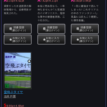
8.33pt
-
4.61pt
7.42pt
-
4.11pt
8.00pt
-
3.94pt
貸家だった木造民家の解
本当に死ぬ気なら、一年
「一気に最後まで読んで
体現場から、白骨死体が
待ちませんか?人気絶頂
しまった! これぞリアル
発見された。
のバイオリニスト、陰惨
の中のファンタジー!」
な事件の被害者家族、三
真島ヒロ氏もこう絶賛し
十代のOL。
た傑作長編。
読書登録
読書登録
読書登録
(要ログイン)
(要ログイン)
(要ログイン)
お気に入り
お気に入り
お気に入り
(要ログイン)
(要ログイン)
(要ログイン)
空飛ぶタイヤ
池井戸潤
S
8.90pt
-
4.69pt