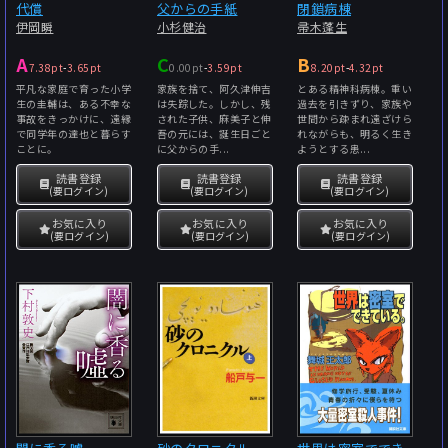
代償
父からの手紙
閉鎖病棟
伊岡瞬
小杉健治
帚木蓬生
A
C
B
7.38pt
-
3.65pt
0.00pt
-
3.59pt
8.20pt
-
4.32pt
平凡な家庭で育った小学
家族を捨て、阿久津伸吉
とある精神科病棟。重い
生の圭輔は、ある不幸な
は失踪した。しかし、残
過去を引きずり、家族や
事故をきっかけに、遠縁
された子供、麻美子と伸
世間から疎まれ遠ざけら
で同学年の達也と暮らす
吾の元には、誕生日ごと
れながらも、明るく生き
ことに。
に父からの手...
ようとする患...
読書登録
読書登録
読書登録
(要ログイン)
(要ログイン)
(要ログイン)
お気に入り
お気に入り
お気に入り
(要ログイン)
(要ログイン)
(要ログイン)