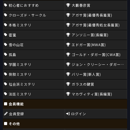
初心者におすすめ
大藪春彦賞
クローズド・サークル
アガサ賞(最優秀長篇賞)
本格ミステリ
アガサ賞(最優秀処女長篇賞)
密室
アンソニー賞(長編賞)
雪の山荘
エドガー賞(MWA賞)
孤島
ゴールド・ダガー賞(CWA賞)
学園ミステリ
ジョン・クリーシー・ダガー賞(CW
倒叙ミステリ
バリー賞(新人賞)
社会派ミステリ
ガラスの鍵賞
法廷ミステリ
マカヴィティ賞(長編賞)
会員機能
会員登録
ログイン
その他