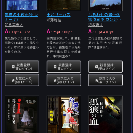
黒猫の小夜曲(セレ
王とサーカス
しあわせの書〜迷
ナーデ)
探偵ヨギ ガンジー
米澤穂信
の心霊術
知念実希人
泡坂妻夫
A
A
A
7.33pt
-
4.37pt
7.25pt
-
3.88pt
7.18pt
-
4.07pt
黒毛艶やかな猫として、
国内篇2001年、新聞社
二代目教祖の継承問題で
死神クロは地上に降り立
を辞めたばかりの太刀洗
揺れる巨大な宗教団
った。町に漂う地縛霊ら
万智は、編集者から海外
体“惟霊講会”。
を救うのだ。
旅行特集の協力を頼ま
れ、事前調査のた...
読書登録
読書登録
読書登録
(要ログイン)
(要ログイン)
(要ログイン)
お気に入り
お気に入り
お気に入り
(要ログイン)
(要ログイン)
(要ログイン)