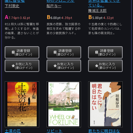
闇に香る嘘
砂のクロニクル
世界は密室ででき
ている。
下村敦史
船戸与一
舞城王太郎
A
B
B
7.76pt
-
3.61pt
6.00pt
-
4.39pt
5.00pt
-
4.32pt
村上和久は孫に腎臓を移
民族の悲願、独立国家の
十五歳の僕と十四歳にし
植しようとするが、検査
樹立を求めて暗躍する中
て名探偵のルンババは、
の結果、適さないことが
東の少数民族クルド。
家も隣の親友同士。
分かる。
読書登録
読書登録
読書登録
(要ログイン)
(要ログイン)
(要ログイン)
お気に入り
お気に入り
お気に入り
(要ログイン)
(要ログイン)
(要ログイン)
土漠の花
リピート
君たちに明日はな