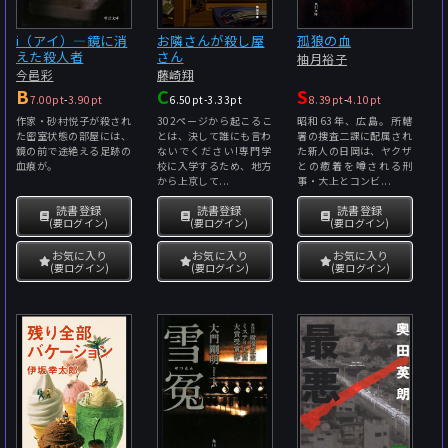
i（アイ）―鏡に消
お隣さんが殺し屋
孤狼の血
えた殺人者
さん
柚月裕子
今邑彩
藤崎翔
B
C
S
7.00pt
-
3.90pt
6.50pt
-
3.33pt
8.39pt
-
4.10pt
作家・砂村悦子が殺され
302ページから起こるこ
昭和63年、広島。所轄
た密室状態の部屋には、
とは、決して誰にも言わ
署の捜査二課に配属され
鏡の前で途絶える足跡の
ないでください!専門学
た新人の日岡は、ヤクザ
血痕が。
校に入学するため、地方
との癒着を噂される刑
から上京して...
事・大上とコンビ...
読書登録
読書登録
読書登録
(要ログイン)
(要ログイン)
(要ログイン)
お気に入り
お気に入り
お気に入り
(要ログイン)
(要ログイン)
(要ログイン)