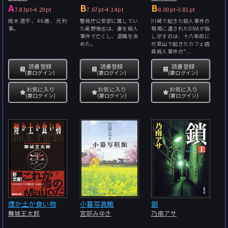
A
B
B
7.83pt
-
4.29pt
7.67pt
-
4.14pt
8.00pt
-
3.81pt
尾木遼平、46歳、元刑
警視庁公安部に属してい
川崎で起きた殺人事件の
事。
た奥野侑也は、妻を殺人
現場に遺されたDNAが指
事件で亡くし、退職を決
し示すのは、十八年前に
めた。
代官山で起きたカフェ店
員殺人事件の“...
読書登録
読書登録
読書登録
(要ログイン)
(要ログイン)
(要ログイン)
お気に入り
お気に入り
お気に入り
(要ログイン)
(要ログイン)
(要ログイン)
煙か土か食い物
小暮写眞館
鎖
舞城王太郎
宮部みゆき
乃南アサ