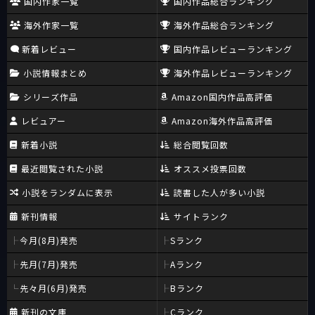
国内作家一覧
国内作品総合ランキング
海外作家一覧
海外作品総合ランキング
新着レビュー
国内作品レビューランキング
小説情報まとめ
海外作品レビューランキング
シリーズ作品
Amazon国内作品高評価
レビュアー
Amazon海外作品高評価
新着小説
総合閲覧回数
最近閲覧された小説
オススメ投票回数
小説をランダムに表示
読書した人が多い小説
新刊情報
サイトランク
今月(8月)発売
Sランク
先月(7月)発売
Aランク
先々月(6月)発売
Bランク
新刊の文庫
Cランク