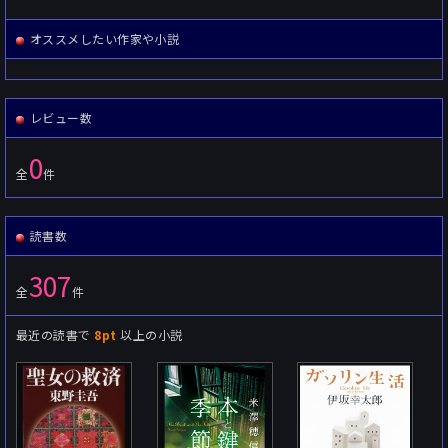
オススメしたい作家や小説
レビュー数
0
全
件
読書数
307
全
件
最近の読書で
8pt
以上の小説