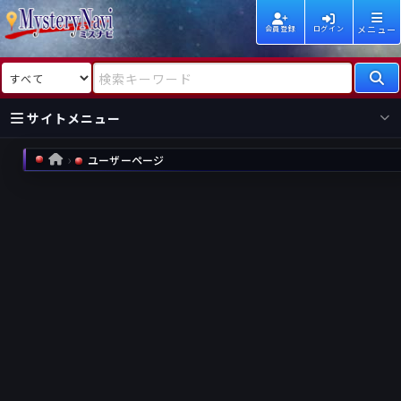
メニュー
会員登録
ログイン
検索対象
検索キーワード
サイトメニュー
ユーザーページ
HOME
国内
海外
新着
新刊
作家
作家
レビュー
情報
国内
海外
受賞
新刊
ランキング
ランキング
作品
文庫
本日話題
情報
シリーズ
新刊
作品
まとめ
作品
高評価
近況話題
タグ
ランダム表示
要望
作品
一覧