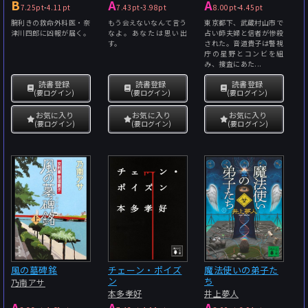
B
A
A
7.25pt
-
4.11pt
7.43pt
-
3.98pt
8.00pt
-
4.45pt
腕利きの救命外科医・奈
もう会えないなんて言う
東京都下、武蔵村山市で
津川四郎に凶報が届く。
なよ。あなたは思い出
占い師夫婦と信者が惨殺
す。
された。音道貴子は警視
庁の星野とコンビを組
み、捜査にあた...
読書登録
読書登録
読書登録
(要ログイン)
(要ログイン)
(要ログイン)
お気に入り
お気に入り
お気に入り
(要ログイン)
(要ログイン)
(要ログイン)
風の墓碑銘
チェーン・ポイズ
魔法使いの弟子た
ン
ち
乃南アサ
本多孝好
井上夢人
A
A
A