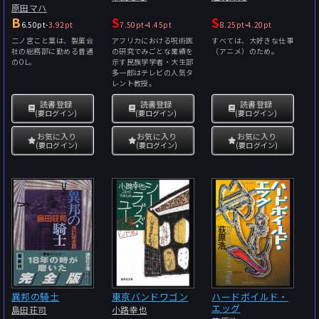
原田マハ
B
S
S
6.50pt
-
3.92pt
7.50pt
-
4.45pt
8.25pt
-
4.20pt
二ノ宮こと葉は、製菓会
アフリカにおける呪術医
すべては、大好きな仕事
社の総務部に勤める普通
の研究でみごとな業績を
（アニメ）のため。
のOL。
示す民族学学者・大生部
多一郎はテレビの人気タ
レント教授。
読書登録
読書登録
読書登録
(要ログイン)
(要ログイン)
(要ログイン)
お気に入り
お気に入り
お気に入り
(要ログイン)
(要ログイン)
(要ログイン)
異邦の騎士
東京バンドワゴン
ハードボイルド・
エッグ
島田荘司
小路幸也