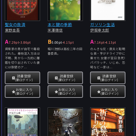
聖女の救済
本と鍵の季節
ガソリン生活
東野圭吾
米澤穂信
伊坂幸太郎
A
B
A
7.29pt
-
3.86pt
5.00pt
-
4.15pt
7.14pt
-
4.13pt
資産家の男が自宅で毒殺
堀川次郎は高校二年の図
のんきな兄・良夫と聡明
された。毒物混入方法は
書委員。
な弟・亨がドライブ中に
不明、男から一方的に離
乗せた女優が翌日急死!
婚を切り出されていた妻
パパラッチ、いじめ、恐
には鉄壁のア...
喝など一家は...
読書登録
読書登録
読書登録
(要ログイン)
(要ログイン)
(要ログイン)
お気に入り
お気に入り
お気に入り
(要ログイン)
(要ログイン)
(要ログイン)