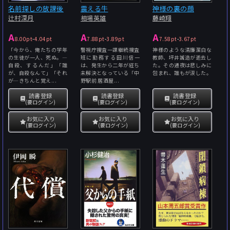
名前探しの放課後
震える牛
神様の裏の顔
辻村深月
相場英雄
藤崎翔
A
A
A
8.00pt
-
4.04pt
7.88pt
-
3.89pt
7.58pt
-
3.67pt
「今から、俺たちの学年
警視庁捜査一課継続捜査
神様のような清廉潔白な
の生徒が一人、死ぬ。―
班に勤務する田川信一
教師、坪井誠造が逝去し
自殺、するんだ」「誰
は、発生から二年が経ち
た。その通夜は悲しみに
が、自殺なんて」「それ
未解決となっている「中
包まれ、誰もが涙した。
が―きちんと覚え...
野駅前 居酒屋...
読書登録
読書登録
読書登録
(要ログイン)
(要ログイン)
(要ログイン)
お気に入り
お気に入り
お気に入り
(要ログイン)
(要ログイン)
(要ログイン)