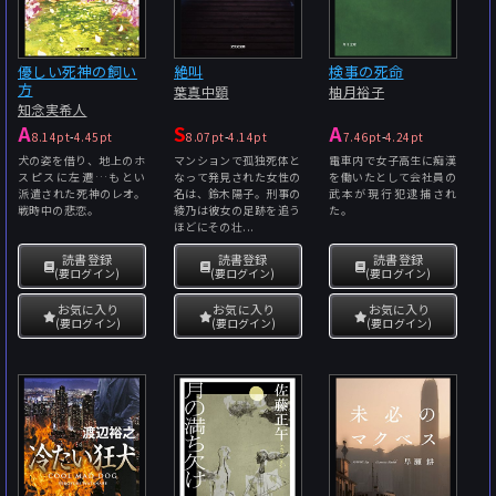
優しい死神の飼い
絶叫
検事の死命
方
葉真中顕
柚月裕子
知念実希人
A
S
A
8.14pt
-
4.45pt
8.07pt
-
4.14pt
7.46pt
-
4.24pt
犬の姿を借り、地上のホ
マンションで孤独死体と
電車内で女子高生に痴漢
スピスに左遷…もとい
なって発見された女性の
を働いたとして会社員の
派遣された死神のレオ。
名は、鈴木陽子。刑事の
武本が現行犯逮捕され
戦時中の悲恋。
綾乃は彼女の足跡を追う
た。
ほどにその壮...
読書登録
読書登録
読書登録
(要ログイン)
(要ログイン)
(要ログイン)
お気に入り
お気に入り
お気に入り
(要ログイン)
(要ログイン)
(要ログイン)