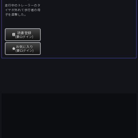
走行中のトレーラーのタ
イヤが外れて歩行者の母
子を直撃した。
読書登録
(要ログイン)
お気に入り
(要ログイン)