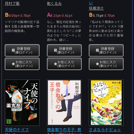
い
月村了衛
乾くるみ
垣根涼介
B
A
B
8.00pt
-
3.78pt
8.15pt
-
3.61pt
5.75pt
-
3.70pt
ソマリアの国境付近で活
もし、現在の記憶を持っ
「私はもう用済みってこ
動する陸上自衛隊第一空
たまま十ヵ月前の自分に
とですか!?」リストラ請
挺団の精鋭達。
戻れるとしたら?この夢
負会社に勤める村上真介
のような「リピート」に
の仕事はクビ切り面接
誘われ、疑い...
官。
読書登録
読書登録
読書登録
(要ログイン)
(要ログイン)
(要ログイン)
お気に入り
お気に入り
お気に入り
(要ログイン)
(要ログイン)
(要ログイン)
天使のナイフ
借金取りの王子: 君
さよならドビュッ