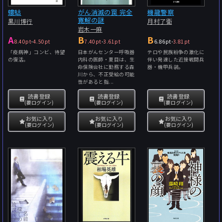
螻蛄
がん消滅の罠 完全
機龍警察
寛解の謎
黒川博行
月村了衛
岩木一麻
A
B
B
8.40pt
-
4.50pt
7.40pt
-
3.61pt
6.86pt
-
3.81pt
「疫病神」コンビ、待望
日本がんセンター呼吸器
テロや民族紛争の激化に
の復活。
内科の医師・夏目は、生
伴い発達した近接戦闘兵
命保険会社に勤務する森
器・機甲兵装。
川から、不正受給の可能
性があると指...
読書登録
読書登録
読書登録
(要ログイン)
(要ログイン)
(要ログイン)
お気に入り
お気に入り
お気に入り
(要ログイン)
(要ログイン)
(要ログイン)