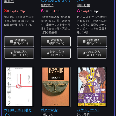
たちに明日はない2
シー
薬丸岳
垣根涼介
中山七里
S
A
A
8.35pt
-
4.09pt
0.00pt
-
4.19pt
7.74pt
-
3.36pt
犯人は、13歳の少年だ
「誰かが辞めなければな
ピアニストからも絶賛!
った。娘の目の前で、桧
らないなら、私、辞めま
ドビュッシーの調べにの
山貴志の妻は殺された。
す」企業のリストラを代
せて贈る、音楽ミステリ
行する会社で働く真介の
ー。ピアニストを目指す
今回の面接相...
遙、16歳。
読書登録
読書登録
読書登録
(要ログイン)
(要ログイン)
(要ログイン)
お気に入り
お気に入り
お気に入り
(要ログイン)
(要ログイン)
(要ログイン)
本日は、お日柄も
ガダラの豚
ハケンアニメ!
よく
中島らも
辻村深月