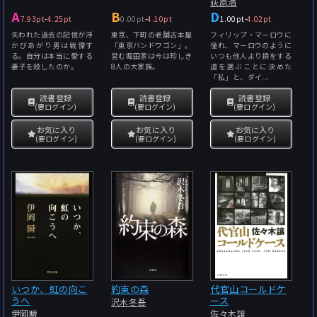
荻原浩
A
B
D
7.93pt
-
4.25pt
0.00pt
-
4.10pt
1.00pt
-
4.02pt
失われた過去の記憶が浮
東京、下町の老舗古本屋
フィリップ・マーロウに
かびあがり男は戦慄す
「東京バンドワゴン」。
憧れ、マーロウのように
る。自分は本当に愛する
営む堀田家は今は珍しき
いつも他人より損をする
妻子を殺したのか。
8人の大家族。
道を選ぶことに決めた
「私」と、ダイ...
読書登録
読書登録
読書登録
(要ログイン)
(要ログイン)
(要ログイン)
お気に入り
お気に入り
お気に入り
(要ログイン)
(要ログイン)
(要ログイン)
いつか、虹の向こ
約束の森
代官山コールドケ
うへ
ース
沢木冬吾
伊岡瞬
佐々木譲