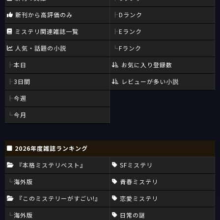
新刊から高評価のみ
Dランク
ミステリ関連雑誌一覧
Eランク
人気・話題の小説
Fランク
本日
お気に入り登録数
3日間
レビューが多い小説
今週
今月
2026年度雑誌ランキング
『本格ミステリベスト』
SFミステリ
海外版
青春ミステリ
『このミステリーがすごい!』
恋愛ミステリ
海外版
日常の謎