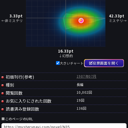
3.33
pt
42.33
pt
←非ミステリ
ミステリ→
16.33
pt
↓幻想的
投票画面を開く
大きいチャート
初版刊行(参考)
1987年07月
種別
長編
閲覧回数
10,002回
お気に入りにされた回数
19
回
読書済み登録回数
136
回
■
このページのURL