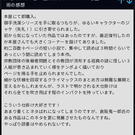
術の感想
本屋にて即購入。
御手洗潔シリーズを手に取るつもりが、ゆるいキャラクターのジ
ャケ（失礼！）に引き寄せられました。
前から気になっていた作品ではあったのですが、最近復刊したの
か本屋さんでも大きくコーナーを設けてありました。
約二百数十ページの短い小説で、集中して読めば３時間ぐらいで
あっという間に読めてしまう本作。
宗教団体の後継者問題とその教団が流布する経典の謎に怪しい３
人組が巻き込まれていく様をテンポよく描いており
ページを捲る手を止められませんでした。
細かな伏線を回収するクライマックスのまとめ方は無難な展開と
言えるかもしれませんが、ラストで明かされる大仕掛けは
それら全てを吹き飛ばす程のインパクトを持っています。
こういう仕掛け大好きです！
あまり書くとネタばれになってしまうのですが、倉阪鬼一郎氏の
ある作品はこのネタを更に発展させたものなんですね。
やっぱり読書はやめられないです。