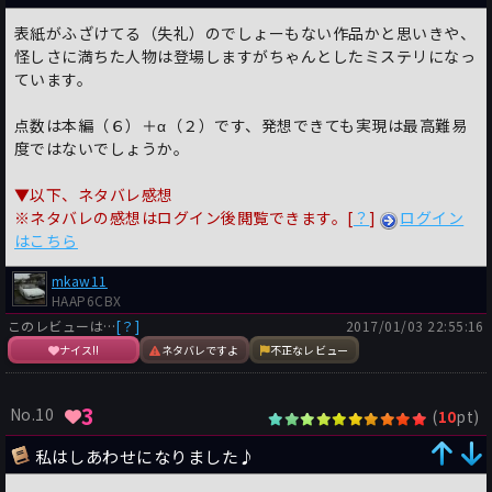
表紙がふざけてる（失礼）のでしょーもない作品かと思いきや、
怪しさに満ちた人物は登場しますがちゃんとしたミステリになっ
ています。
点数は本編（６）＋α（２）です、発想できても実現は最高難易
度ではないでしょうか。
▼以下、ネタバレ感想
※ネタバレの感想はログイン後閲覧できます。[
？
]
ログイン
はこちら
mkaw11
HAAP6CBX
このレビューは…
[？]
2017/01/03 22:55:16
ナイス!!
ネタバレですよ
不正なレビュー
3
No.10
(
pt)
10
私はしあわせになりました♪