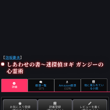
【
泡坂妻夫
】
しあわせの書〜迷探偵ヨギ ガンジーの
心霊術
他に見られてい
感想一覧
Amazon感想
詳細
る小説
(17)
(129)
お気に入り登録
読書登録
レビューを書く