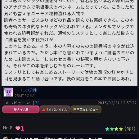
プロ級のマジックの腕を持っていた。有名な話で本名の厚川昌男
のアナグラムで泡坂妻夫のペンネームになっている。こうした稚
気とも言えるユーモア精神溢れる人物で
読者へのサービスぶりはどの作品を読んでも実感できる。この本
も奇術のネタ的なトリックが使われている。メンタルマジックで
使われる読唇術がそれだ。通常のミステリとして楽しんだ後さら
に読者を驚かす仕掛けが
この本にはある。そう、本の内容そのものの読唇術のネタが仕込
まれているのだ。ただし本にも書かれているように読者の幸せの
ために未読の人に「しあわせの書」の秘密を明かさないで下さ
い。それがこの本を楽しむためのルールです。
ミステリとしても楽しめるストーリーで伏線の回収の鮮やかさに
目を見張ること請け合いです。氏の実力をこの本でお試しあれ。
ニコラス刑事
25MT9OHA
このレビューは…
[？]
2015/02/21 12:57:22
ナイス!!
ネタバレですよ
不正なレビュー
1
No.8
(
pt)
4