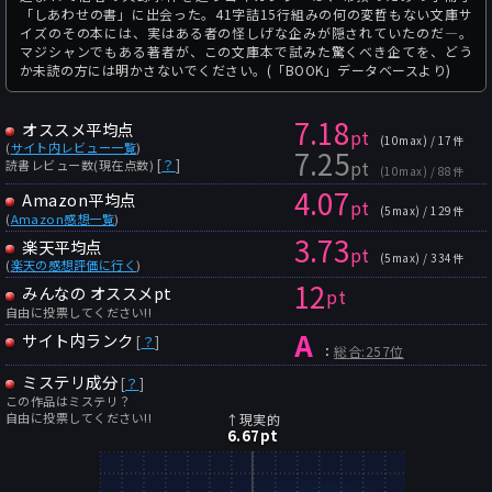
「しあわせの書」に出会った。41字詰15行組みの何の変哲もない文庫サ
イズのその本には、実はある者の怪しげな企みが隠されていたのだ―。
マジシャンでもある著者が、この文庫本で試みた驚くべき企てを、どう
か未読の方には明かさないでください。(「BOOK」データベースより)
7.18
オススメ平均点
pt
(10max) / 17件
(
サイト内レビュー一覧
)
7.25
pt
[
？
]
読書レビュー数(現在点数)
(10max) / 88件
4.07
Amazon平均点
pt
(5max) / 129件
(
Amazon感想一覧
)
3.73
楽天平均点
pt
(5max) / 334件
(
楽天の感想評価に行く
)
12
みんなの オススメpt
pt
自由に投票してください!!
A
サイト内ランク
[
？
]
：
総合:257位
ミステリ成分
[
？
]
この作品はミステリ？
自由に投票してください!!
↑現実的
6.67
pt