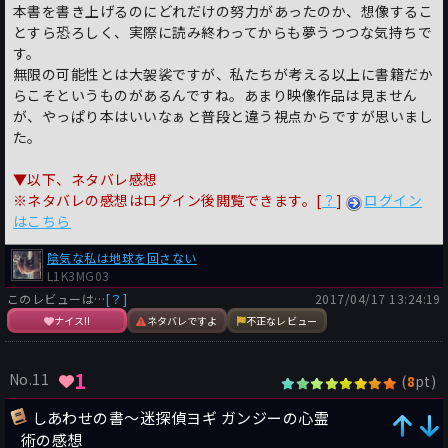
本書を書き上げるのにどれだけの努力があったのか、想像するこ
とすら恐ろしく、実際に読み終わってからも夢うつつな気持ちで
す。
無限の可能性とは大袈裟ですが、私たちが考える以上に書籍だか
らこそというものがあるんですね。あまり映像作品は見ません
が、やっぱり本はいいなぁと普段と違う視点からですが思いまし
た。
▼以下、ネタバレ感想
※ネタバレの感想はログイン後閲覧できます。[
？
]
ログイン
はこちら
陰気な私は地球を回さない
L1K3MG03
このレビューは…
[？]
2017/04/17 13:24:19
ナイス!!
ネタバレですよ
不正なレビュー
1
No.11
(
pt)
8
しあわせの書〜迷探偵ヨギ ガンジーの心霊
術の感想