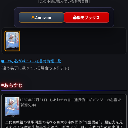
【この小説が載っている参考書籍】
Amazon
楽天ブックス
この小説が載っている書籍情報一覧
(違う装丁に載っている場合もあります)
あらすじ
1987年07月31日
しあわせの書―迷探偵ヨギガンジーの心霊術
(新潮文庫)
二代目教祖の継承問題で揺れる巨大な宗教団体“惟霊講会”。超能力を見
込まれて信者の失踪事件を追うヨギガンジーは、布教のための小冊子