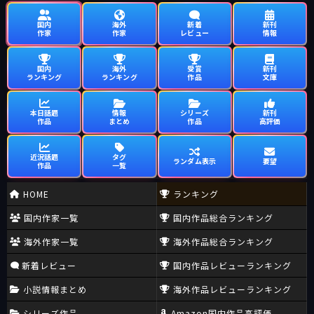
国内
海外
新着
新刊
作家
作家
レビュー
情報
国内
海外
受賞
新刊
ランキング
ランキング
作品
文庫
本日話題
情報
シリーズ
新刊
作品
まとめ
作品
高評価
近況話題
タグ
ランダム表示
要望
作品
一覧
HOME
ランキング
国内作家一覧
国内作品総合ランキング
海外作家一覧
海外作品総合ランキング
新着レビュー
国内作品レビューランキング
小説情報まとめ
海外作品レビューランキング
シリーズ作品
Amazon国内作品高評価