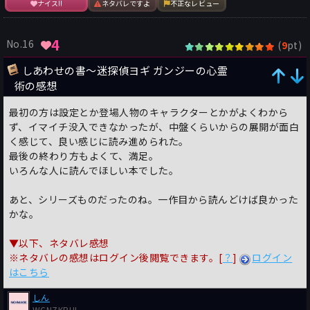
ナイス!!
ネタバレですよ
不正なレビュー
4
No.16
(
pt)
9
しあわせの書〜迷探偵ヨギ ガンジーの心霊
術の感想
最初の方は設定とか登場人物のキャラクターとかがよくわから
ず、イマイチ没入できなかったが、中盤くらいからの展開が面白
く感じて、良い感じに読み進められた。
最後の終わり方もよくて、満足。
いろんな人に読んでほしい本でした。
あと、シリーズものだったのね。一作目から読んどけば良かった
かな。
▼以下、ネタバレ感想
※ネタバレの感想はログイン後閲覧できます。[
？
]
ログイン
はこちら
しん
WCNZKBHI