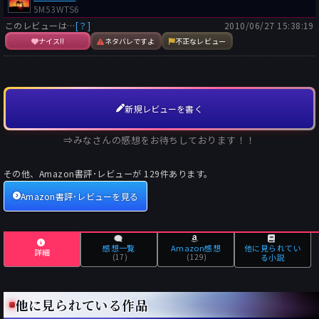
5M53WTS6
このレビューは…
[？]
2010/06/27 15:38:19
ナイス!!
ネタバレですよ
不正なレビュー
新規レビューを書く
⇒みなさんの感想をお待ちしております！！
その他、Amazon書評･レビューが
129
件あります。
Amazon書評･レビューを見る
感想一覧
Amazon感想
他に見られてい
詳細
(17)
(129)
る小説
他に見られている作品