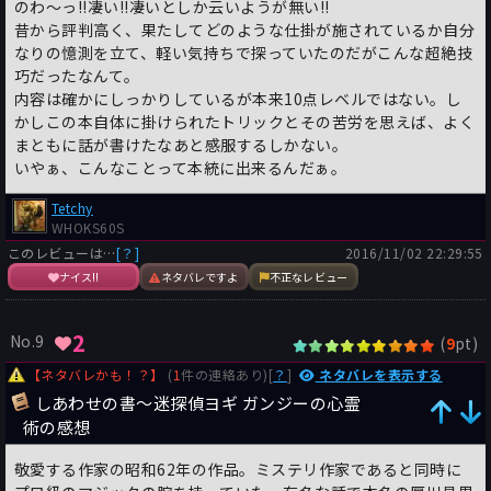
のわ～っ!!凄い!!凄いとしか云いようが無い!!
昔から評判高く、果たしてどのような仕掛が施されているか自分
なりの憶測を立て、軽い気持ちで探っていたのだがこんな超絶技
巧だったなんて。
内容は確かにしっかりしているが本来10点レベルではない。し
かしこの本自体に掛けられたトリックとその苦労を思えば、よく
まともに話が書けたなあと感服するしかない。
いやぁ、こんなことって本統に出来るんだぁ。
Tetchy
WHOKS60S
このレビューは…
[？]
2016/11/02 22:29:55
ナイス!!
ネタバレですよ
不正なレビュー
2
No.9
(
pt)
9
【ネタバレかも！？】
(
1
件の連絡あり)[
？
]
ネタバレを表示する
しあわせの書〜迷探偵ヨギ ガンジーの心霊
術の感想
敬愛する作家の昭和62年の作品。ミステリ作家であると同時に