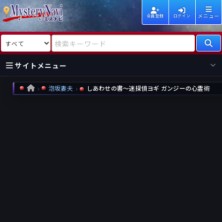
メニュー
会員登録
ログイン
検索対象
検索キーワード
サイトメニュー
泡坂妻夫
しあわせの書〜迷探偵ヨギ ガンジーの心霊術
HOME
国内
海外
新着
新刊
作家
作家
レビュー
情報
国内
海外
受賞
新刊
ランキング
ランキング
作品
文庫
本日話題
情報
シリーズ
新刊
作品
まとめ
作品
高評価
近況話題
タグ
ランダム表示
要望
作品
一覧