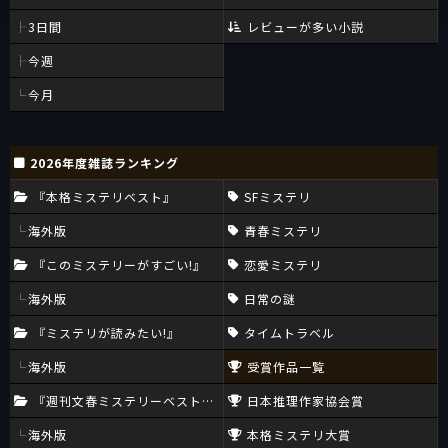
3日間
レビューが多い小説
今週
今月
2026年度雑誌ランキング
『本格ミステリベスト』
SFミステリ
海外版
青春ミステリ
『このミステリーがすごい!』
恋愛ミステリ
海外版
日常の謎
『ミステリが読みたい!』
タイムトラベル
海外版
受賞作品一覧
『週刊文春ミステリーベスト10』
日本推理作家協会賞
海外版
本格ミステリ大賞