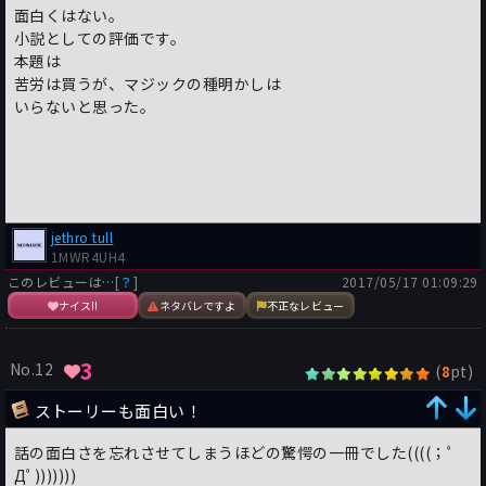
面白くはない。
小説としての評価です。
本題は
苦労は買うが、マジックの種明かしは
いらないと思った。
jethro tull
1MWR4UH4
このレビューは…
[？]
2017/05/17 01:09:29
ナイス!!
ネタバレですよ
不正なレビュー
3
No.12
(
pt)
8
ストーリーも面白い！
話の面白さを忘れさせてしまうほどの驚愕の一冊でした((((；ﾟ
Дﾟ)))))))