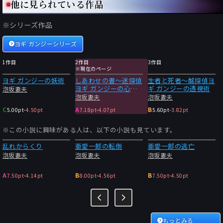
他に見られている作品
※シリーズ作品
ヨギ ガンジーシリーズ
1作目
2作目
3作目
※現在のページ
ヨギ ガンジーの妖術
しあわせの書〜迷探偵
生者と死者〜酩探偵ヨ
ヨギ ガンジーの心霊
ギ ガンジーの透視術
泡坂妻夫
術
泡坂妻夫
泡坂妻夫
C
A
B
5.00pt
-
4.50pt
7.18pt
-
4.07pt
5.60pt
-
3.82pt
※この小説に興味がある人は、以下の小説も見ています。
乱れからくり
亜愛一郎の転倒
亜愛一郎の逃亡
泡坂妻夫
泡坂妻夫
泡坂妻夫
A
B
B
7.50pt
-
4.14pt
8.00pt
-
4.56pt
7.50pt
-
4.50pt
もっとみる