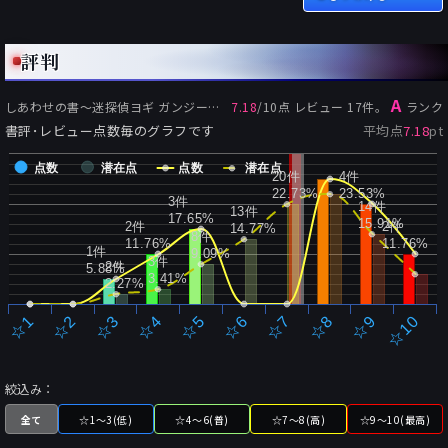
評判
A
しあわせの書〜迷探偵ヨギ ガンジーの心霊術
7.18
/
の評価:
10
点 レビュー
17
件。
ランク
書評･レビュー点数毎のグラフです
平均点
7.18
pt
点数
潜在点
点数
潜在点
20件
4件
22.73%
23.53%
3件
14件
13件
17.65%
15.91%
2件
2件
14.77%
8件
11.76%
11.76%
1件
9.09%
3件
2件
5.88%
3.41%
2.27%
☆2
☆7
☆3
☆8
☆4
☆9
☆5
☆10
☆1
☆6
絞込み：
全て
☆1～3(低)
☆4～6(普)
☆7～8(高)
☆9～10(最高)