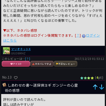
「なんでこんな高評価なんだろう……？シリーズ物で前作がある
みたいだけどそっちから読んでたらもっと楽しめるのか？」
などと正直疑問に思いながら読んでいたのですが、トリックが判
明した瞬間、思わず何枚も前のページをめくりながら「すげぇえ
ええええ！」と叫びたくなるほどの衝撃でした。
▼以下、ネタバレ感想
※ネタバレの感想はログイン後閲覧できます。[
？
]
ログイン
はこちら
マリオネットK
UIU36MHZ
このレビューは…
[？]
2017/12/23 01:53:12
ナイス!!
ネタバレですよ
不正なレビュー
No.13
(
pt)
4
しあわせの書〜迷探偵ヨギ ガンジーの心霊
術の感想
評判が良いので読んでみた。
話しは読みやすいが