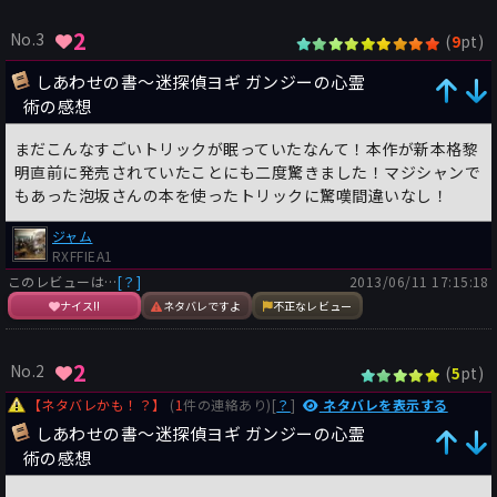
2
No.3
(
pt)
9
しあわせの書〜迷探偵ヨギ ガンジーの心霊
術の感想
まだこんなすごいトリックが眠っていたなんて！本作が新本格黎
明直前に発売されていたことにも二度驚きました！マジシャンで
もあった泡坂さんの本を使ったトリックに驚嘆間違いなし！
ジャム
RXFFIEA1
このレビューは…
[？]
2013/06/11 17:15:18
ナイス!!
ネタバレですよ
不正なレビュー
2
No.2
(
pt)
5
【ネタバレかも！？】
(
1
件の連絡あり)[
？
]
ネタバレを表示する
しあわせの書〜迷探偵ヨギ ガンジーの心霊
術の感想