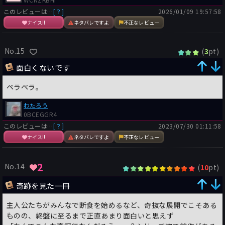
このレビューは…
[？]
2026/01/09 19:57:58
ナイス!!
ネタバレですよ
不正なレビュー
No.15
(
pt)
3
面白くないです
ペラペラ。
わたろう
0BCEGGR4
このレビューは…
[？]
2023/07/30 01:11:58
ナイス!!
ネタバレですよ
不正なレビュー
2
No.14
(
pt)
10
奇跡を見た一冊
主人公たちがみんなで断食を始めるなど、奇抜な展開でこそある
ものの、終盤に至るまで正直あまり面白いと思えず