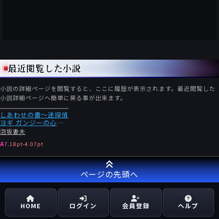
最近閲覧した小説
小説の詳細ページを閲覧すると、ここに履歴が表示されます。最近閲覧した
小説詳細ページへ簡単に戻る事が出来ます。
しあわせの書〜迷探偵
ヨギ ガンジーの心霊
術
泡坂妻夫
A
7.18pt
-
4.07pt
ページの先頭へ
HOME
ログイン
会員登録
ヘルプ