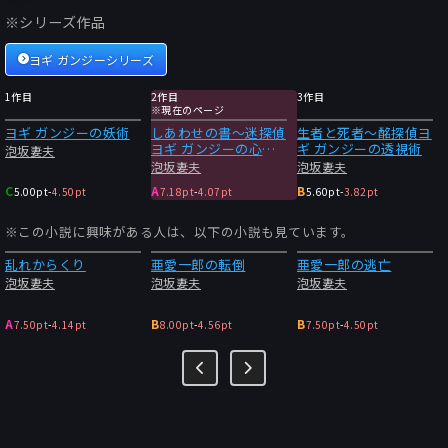
※シリーズ作品
ヨギ ガンジーシリーズ
1作目
2作目
3作目
※現在のページ
ヨギ ガンジーの妖術
しあわせの書〜迷探偵
生者と死者〜酩探偵ヨ
ヨギ ガンジーの心霊
ギ ガンジーの透視術
泡坂妻夫
術
泡坂妻夫
泡坂妻夫
C
A
B
5.00pt
-
4.50pt
7.18pt
-
4.07pt
5.60pt
-
3.82pt
※この小説に興味がある人は、以下の小説も見ています。
乱れからくり
亜愛一郎の転倒
亜愛一郎の逃亡
泡坂妻夫
泡坂妻夫
泡坂妻夫
A
B
B
7.50pt
-
4.14pt
8.00pt
-
4.56pt
7.50pt
-
4.50pt