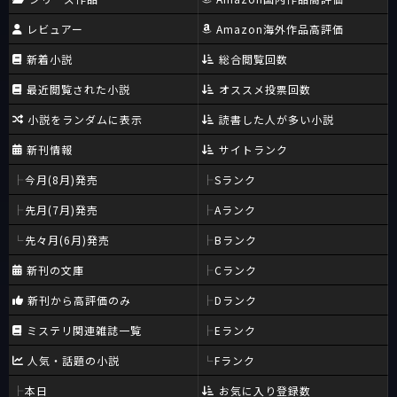
レビュアー
Amazon海外作品高評価
新着小説
総合閲覧回数
最近閲覧された小説
オススメ投票回数
小説をランダムに表示
読書した人が多い小説
新刊情報
サイトランク
今月(8月)発売
Sランク
先月(7月)発売
Aランク
先々月(6月)発売
Bランク
新刊の文庫
Cランク
新刊から高評価のみ
Dランク
ミステリ関連雑誌一覧
Eランク
人気・話題の小説
Fランク
本日
お気に入り登録数