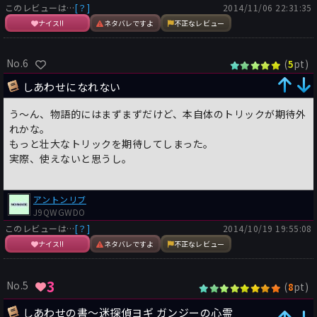
このレビューは…
[？]
2014/11/06 22:31:35
ナイス!!
ネタバレですよ
不正なレビュー
No.6
(
pt)
5
しあわせになれない
う～ん、物語的にはまずまずだけど、本自体のトリックが期待外
れかな。
もっと壮大なトリックを期待してしまった。
実際、使えないと思うし。
アントンリブ
J9QWGWDO
このレビューは…
[？]
2014/10/19 19:55:08
ナイス!!
ネタバレですよ
不正なレビュー
3
No.5
(
pt)
8
しあわせの書〜迷探偵ヨギ ガンジーの心霊