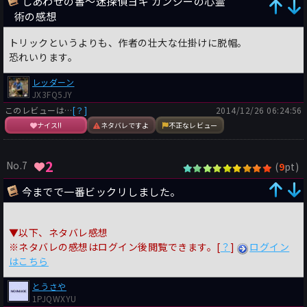
しあわせの書〜迷探偵ヨギ ガンジーの心霊
術の感想
トリックというよりも、作者の壮大な仕掛けに脱帽。
恐れいります。
レッダーン
JX3FQ5JY
このレビューは…
[？]
2014/12/26 06:24:56
ナイス!!
ネタバレですよ
不正なレビュー
2
No.7
(
pt)
9
今までで一番ビックリしました。
▼以下、ネタバレ感想
※ネタバレの感想はログイン後閲覧できます。[
？
]
ログイン
はこちら
とうさや
1PJQWXYU