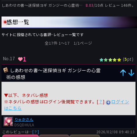
しあわせの書〜迷探偵ヨギ ガンジーの心霊術
の総合評価:
8.03
/
10
点 レビュー
146
件。
感想一覧
サイトに投稿されている書評･レビュー一覧です
全17件 1〜17 1/1ページ
1
No.17
(
pt)
5
しあわせの書〜迷探偵ヨギ ガンジーの心霊
術の感想
▼以下、ネタバレ感想
※ネタバレの感想はログイン後閲覧できます。[
？
]
ログイン
はこちら
りゅかさん
DSQDHULA
このレビューは…
[？]
2026/02/08 09:40:13