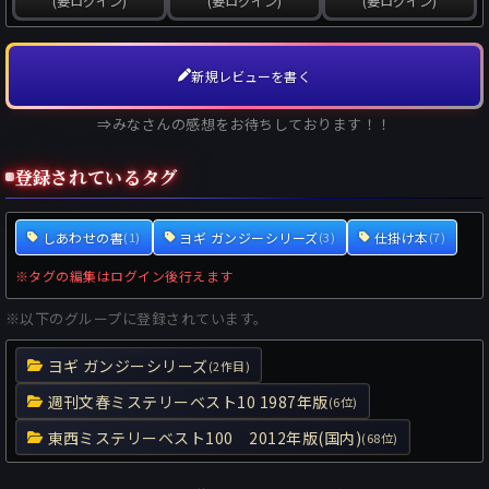
(要ログイン)
(要ログイン)
(要ログイン)
新規レビューを書く
⇒みなさんの感想をお待ちしております！！
登録されているタグ
しあわせの書
ヨギ ガンジーシリーズ
仕掛け本
(1)
(3)
(7)
※タグの編集はログイン後行えます
※以下のグループに登録されています。
ヨギ ガンジーシリーズ
(2作目)
週刊文春ミステリーベスト10 1987年版
(6位)
東西ミステリーベスト100 2012年版(国内)
(68位)