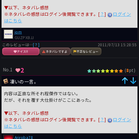
▼以下、ネタバレ感想
※ネタバレの感想はログイン後閲覧できます。[
？
]
ログイン
はこちら
jom
GUZPXBJJ
このレビューは…
[？]
2011/07/13 15:28:55
ナイス!!
ネタバレですよ
不正なレビュー
2
No.1
(
pt)
8
凄いの一言。
内容は正直な所それ程傑作ではない。
だが、それを覆す大仕掛けがここにあった。
▼以下、ネタバレ感想
※ネタバレの感想はログイン後閲覧できます。[
？
]
ログイン
はこちら
Ariroba78