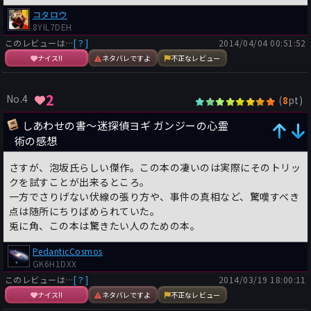
コタロウ
8YIL7DEH
このレビューは…
[？]
2014/04/04 00:51:52
ナイス!!
ネタバレですよ
不正なレビュー
2
No.4
(
pt)
8
しあわせの書〜迷探偵ヨギ ガンジーの心霊
術の感想
さすが、泡坂氏らしい傑作。この本の凄いのは実際にそのトリッ
クを試すことが出来るところ。
一方でさりげない伏線の張り方や、事件の真相など、驚嘆すべき
点は随所にちりばめられていた。
兎に角、この本は驚きたい人のための本。
PedanticCosmos
GK6H1DXX
このレビューは…
[？]
2014/03/19 18:00:11
ナイス!!
ネタバレですよ
不正なレビュー