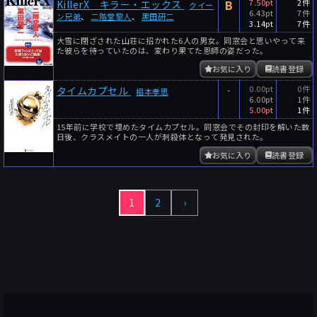
B
7.50pt
2件
KillerX キラー・エックス
クイー
6.43pt
7件
ン兄弟
、
二階堂黎人
、
黒田研二
3.14pt
7件
大雪に閉ざされた山荘に招かれた6人の男女。同窓会と思いやって来
た彼らを待っていたのは、変わり果てた恩師の姿だった。
お気に入り
読書登録
-
0.00pt
0件
タイムカプセル
椙本孝思
6.00pt
1件
5.00pt
1件
15年前に学校で埋めたタイムカプセル。同窓会でその封印を解いた数
日後、クラスメイトの一人が刺殺体となって発見された。
お気に入り
読書登録
1
2
›