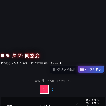
タグ: 同窓会
同窓会
タグの小説を
50
件づつ表示しています
テーブル表示
グリッド表示
全69件 1〜50 1/2ページ
1
2
›
オスダメ＆
ラ
潜在点数＆
ン
参考
タイトル
Amazon