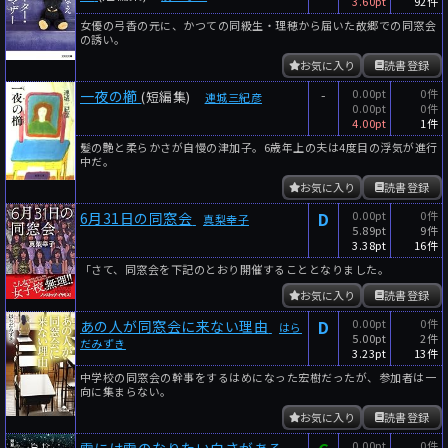
3.60pt
92件
女優の弓香の元に、かつての同級生・理穂から届いた故郷での同窓会
の誘い。
お気に入り
読書登録
-
0.00pt
0件
一夜の櫛
(短編集)
連城三紀彦
0.00pt
0件
4.00pt
1件
髪の艶と柔らかさが自慢の津加子。6歳年上の夫は4度目の浮気が進行
中だ。
お気に入り
読書登録
D
0.00pt
0件
6月31日の同窓会
真梨幸子
5.89pt
9件
3.38pt
16件
「さて、同窓会を下記のとおり開催することとなりました。
お気に入り
読書登録
D
0.00pt
0件
あの人が同窓会に来ない理由
はら
5.00pt
2件
だみずき
3.23pt
13件
中学校の同窓会の幹事をするはめになった宏樹だったが、参加者は一
向に集まらない。
お気に入り
読書登録
0.00pt
0件
雪には雪のなりたい白さがある