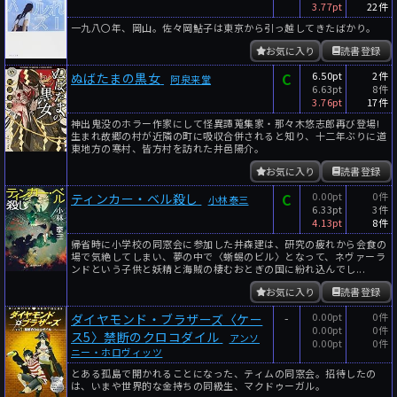
3.77pt
22件
一九八〇年、岡山。佐々岡鮎子は東京から引っ越してきたばかり。
お気に入り
読書登録
C
6.50pt
2件
ぬばたまの黒女
阿泉来堂
6.63pt
8件
3.76pt
17件
神出鬼没のホラー作家にして怪異譚蒐集家・那々木悠志郎再び登場!
生まれ故郷の村が近隣の町に吸収合併されると知り、十二年ぶりに道
東地方の寒村、皆方村を訪れた井邑陽介。
お気に入り
読書登録
C
0.00pt
0件
ティンカー・ベル殺し
小林泰三
6.33pt
3件
4.13pt
8件
帰省時に小学校の同窓会に参加した井森建は、研究の疲れから会食の
場で気絶してしまい、夢の中で〈蜥蜴のビル〉となって、ネヴァーラ
ンドという子供と妖精と海賊の棲むおとぎの国に紛れ込んでし...
お気に入り
読書登録
-
0.00pt
0件
ダイヤモンド・ブラザーズ〈ケー
0.00pt
0件
ス5〉禁断のクロコダイル
アンソ
0.00pt
0件
ニー・ホロヴィッツ
とある孤島で開かれることになった、ティムの同窓会。招待したの
は、いまや世界的な金持ちの同級生、マクドゥーガル。