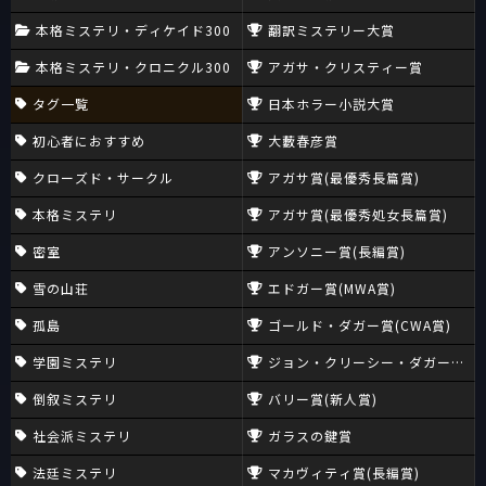
本格ミステリ・ディケイド300
翻訳ミステリー大賞
本格ミステリ・クロニクル300
アガサ・クリスティー賞
タグ一覧
日本ホラー小説大賞
初心者におすすめ
大藪春彦賞
クローズド・サークル
アガサ賞(最優秀長篇賞)
本格ミステリ
アガサ賞(最優秀処女長篇賞)
密室
アンソニー賞(長編賞)
雪の山荘
エドガー賞(MWA賞)
孤島
ゴールド・ダガー賞(CWA賞)
学園ミステリ
ジョン・クリーシー・ダガー賞(CW
倒叙ミステリ
バリー賞(新人賞)
社会派ミステリ
ガラスの鍵賞
法廷ミステリ
マカヴィティ賞(長編賞)