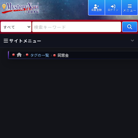
メニュー
会員登録
ログイン
検索対象
検索キーワード
サイトメニュー
タグの一覧
同窓会
HOME
国内
海外
新着
新刊
作家
作家
レビュー
情報
国内
海外
受賞
新刊
ランキング
ランキング
作品
文庫
本日話題
情報
シリーズ
新刊
作品
まとめ
作品
高評価
近況話題
タグ
ランダム表示
要望
作品
一覧