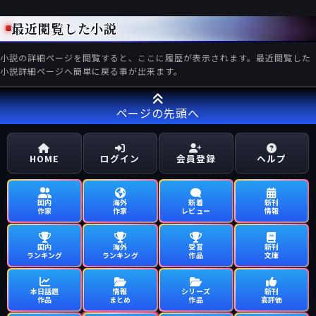
最近閲覧した小説
小説の詳細ページを閲覧すると、ここに履歴が表示されます。最近閲覧した
小説詳細ページへ簡単に戻る事が出来ます。
ページの先頭へ
HOME
ログイン
会員登録
ヘルプ
国内
海外
新着
新刊
作家
作家
レビュー
情報
国内
海外
受賞
新刊
ランキング
ランキング
作品
文庫
本日話題
情報
シリーズ
新刊
作品
まとめ
作品
高評価