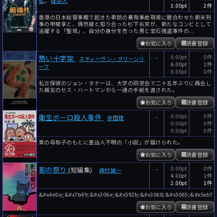
弘
、
碇卯人
3.00pt
2件
香港の日本総領事館で起きた拳銃の暴発事故現場に居合わせた新米刑
事の甲斐享と、偶然彼と知り合った杉下右京が、新たなコンビとして
活躍する「聖域」、自分の身分を売った男と宝石強盗事件の...
お気に入り
読書登録
-
0.00pt
0件
熱い十字架
スティーヴン・グリーンリ
6.00pt
1件
ーフ
0.00pt
0件
私立探偵のジョン・タナーは、大学の同窓会で二十五年ぶりに再会し
た親友のセス・ハートマンから一通の手紙を渡された。
お気に入り
読書登録
-
0.00pt
0件
衛生ボーロ殺人事件
宗田理
0.00pt
0件
0.00pt
0件
貢の母和子のもとに差出人不明の「小説」が届けられた。
お気に入り
読書登録
-
0.00pt
0件
影の祭り
(短編集)
森村誠一
4.00pt
1件
2.00pt
1件
&#x4e0a;&#x7b49;&#x306e;&#x592b;&#x3068;&#x5065;&#x5eb7;
お気に入り
読書登録