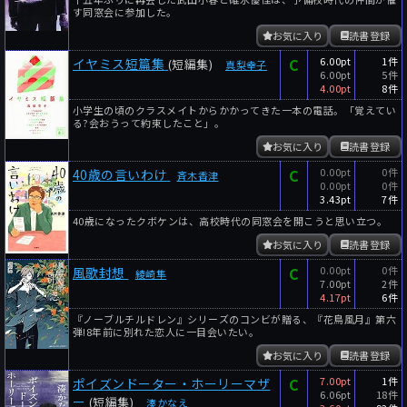
す同窓会に参加した。
お気に入り
読書登録
C
6.00pt
1件
イヤミス短篇集
(短編集)
真梨幸子
6.00pt
5件
4.00pt
8件
小学生の頃のクラスメイトからかかってきた一本の電話。「覚えてい
る?会おうって約束したこと」。
お気に入り
読書登録
C
0.00pt
0件
40歳の言いわけ
斉木香津
0.00pt
0件
3.43pt
7件
40歳になったクボケンは、高校時代の同窓会を開こうと思い立つ。
お気に入り
読書登録
C
0.00pt
0件
風歌封想
綾崎隼
7.00pt
2件
4.17pt
6件
『ノーブルチルドレン』シリーズのコンビが贈る、『花鳥風月』第六
弾!8年前に別れた恋人に一目会いたい。
お気に入り
読書登録
C
7.00pt
1件
ポイズンドーター・ホーリーマザ
6.06pt
18件
ー
(短編集)
湊かなえ