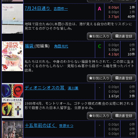
A
8.00pt
1件
7月24日通り
吉田修一
8.00pt
1件
3.75pt
40件
地味で目立たぬOL本田小百合は、港が見える自分の町をリスボンに
見立てるのがひそかな愉しみ。
お気に入り
読書登録
C
0.00pt
0件
福袋
(短編集)
角田光代
5.00pt
1件
4.10pt
10件
私たちはだれも、中身のわからない福袋を持たされて、この世に生ま
れてくるのかもしれない…見知らぬ客から段ボール箱を預ったバイト
店員。
お気に入り
読書登録
-
0.00pt
0件
ディオニシオスの耳
湯川薫
0.00pt
0件
1.67pt
3件
1989年4月、モントリオール。ゴチック様式の教会の尖塔に刺される
形で殺害された日本人留学生、立原まゆみ。
お気に入り
読書登録
-
0.00pt
0件
十五年前のぼく
笹原せつ
0.00pt
0件
0.00pt
0件