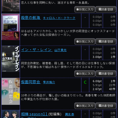
恋人と仕事を同時に失い、消沈する青年・永島英。
お気に入り
読書登録
-
0.00pt
0件
殺意の航海
キャロル・H・クラーク
0.00pt
0件
0.00pt
0件
はるばるアメリカから、なつかしい大学の同窓会にオックスフォード
へ帰ってきた女私立探偵のリーガン。
お気に入り
読書登録
-
0.00pt
0件
イン・ザ・レイン
山下貴光
0.00pt
0件
3.00pt
1件
同窓会詐欺犯、被害者、殺し屋、そして雨の日には仕事をしない探偵
が、不思議な糸で結ばれる!? 傑作ハードボイルド&トリック。
お気に入り
読書登録
C
6.00pt
1件
仮面同窓会
雫井脩介
5.91pt
22件
2.67pt
43件
10年ぶりの再会が、騙し合いの始まりだった。青春を奪った体罰教師
に卒業生たちが仕掛けた罠。
お気に入り
読書登録
-
0.00pt
0件
相棒 season11
(短編集)
輿水泰
0.00pt
0件