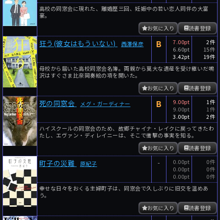
高校の同窓会に現れた、離婚歴三回、妊娠中の若い恋人同伴の大富
豪。
お気に入り
読書登録
B
7.00pt
2件
狂う(彼女はもういない)
西澤保彦
6.60pt
15件
3.42pt
19件
母校から届いた高校同窓会名簿。両親から莫大な遺産を受け継いだ鳴
沢はすぐさま比奈岡奏絵の項を開いた。
お気に入り
読書登録
B
9.00pt
1件
死の同窓会
メグ・ガーディナー
9.00pt
1件
3.00pt
2件
ハイスクールの同窓会のため、故郷チャイナ・レイクに戻ってきたわ
たし、エヴァン・ディレイニーは、そこで衝撃の事実を知る。
お気に入り
読書登録
-
0.00pt
0件
町子の災難
原紀子
0.00pt
0件
0.00pt
0件
幸せな日々をおくる主婦町子は、同窓会で久しぶりに旧交を温めあ
う。
お気に入り
読書登録