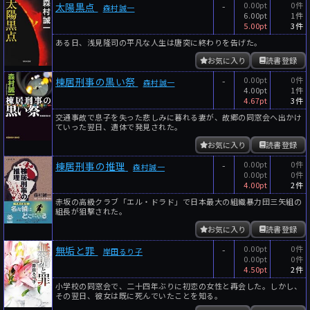
-
0.00pt
0件
太陽黒点
森村誠一
6.00pt
1件
5.00pt
3件
ある日、浅見隆司の平凡な人生は唐突に終わりを告げた。
お気に入り
読書登録
-
0.00pt
0件
棟居刑事の黒い祭
森村誠一
4.00pt
1件
4.67pt
3件
交通事故で息子を失った悲しみに暮れる妻が、故郷の同窓会へ出かけ
ていった翌日、遺体で発見された。
お気に入り
読書登録
-
0.00pt
0件
棟居刑事の推理
森村誠一
0.00pt
0件
4.00pt
2件
赤坂の高級クラブ「エル・ドラド」で日本最大の組織暴力団三矢組の
組長が狙撃された。
お気に入り
読書登録
-
0.00pt
0件
無垢と罪
岸田るり子
0.00pt
0件
4.50pt
2件
小学校の同窓会で、二十四年ぶりに初恋の女性と再会した。しかし、
その翌日、彼女は既に死んでいたことを知る。