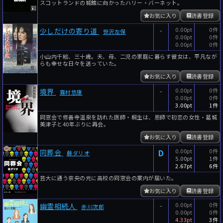
スコットランドの城館に向かったハリー・バーネット。
お気に入り
読書登録
-
0.00pt
0件
少しだけの寄り道
笹沢左保
0.00pt
0件
0.00pt
0件
小山内千絵、三十歳。夫、母、二児の家庭に暮らす彼女は、平凡なが
らも幸せな日々を送っていた。
お気に入り
読書登録
-
0.00pt
0件
境界
霧村悠康
0.00pt
0件
3.00pt
1件
同窓会で修善寺温泉を訪れた医師・桐生は、恩師で初恋の女性・葛城
美津子と40年ぶりに再会。
お気に入り
読書登録
D
0.00pt
0件
同葬会
藤ダリオ
5.00pt
1件
2.67pt
6件
芸大に通う奈央の元に高校の同窓会の案内が届いた。
お気に入り
読書登録
-
0.00pt
0件
幽霊相続人
赤川次郎
0.00pt
0件
4.33pt
3件