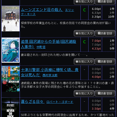
お気に入り
読書登録
C
6.00pt
1件
ムーンズエンド荘の殺人
エリッ
6.33pt
3件
ク・キース
3.30pt
10件
探偵学校の卒業生のもとに、校長の別荘での同窓会の案内状が届い
た。
お気に入り
読書登録
C
7.00pt
1件
追憶 田沢湖からの手紙(田沢湖殺
7.00pt
1件
人事件)
中町信
4.33pt
9件
妻は殺された--封印された呪いの扉を開いて……。
お気に入り
読書登録
-
0.00pt
0件
十津川警部 小浜線に椿咲く頃、貴
0.00pt
0件
女は死んだ
西村京太郎
4.00pt
2件
連続殺人事件の現場に残された椿の花の意味とは！？十津川の妻・直
子は京都Ｋ女子大学の同窓会に十年ぶりに参加することに。
お気に入り
読書登録
-
0.00pt
0件
還らざる日々
ロバート・ゴダード
0.00pt
0件
3.50pt
4件
50年ぶりとなる空軍時代の同窓会に出席するため、かつて基地だった