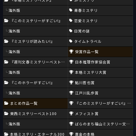
海外版
青春ミステリ
『このミステリーがすごい!』
恋愛ミステリ
海外版
日常の謎
『ミステリが読みたい!』
タイムトラベル
海外版
受賞作品一覧
『週刊文春ミステリーベスト10』
日本推理作家協会賞
海外版
本格ミステリ大賞
『このホラーがすごい!』
鮎川哲也賞
海外版
江戸川乱歩賞
まとめ作品一覧
『このミステリーがすごい!』大賞
東西ミステリーベスト100
メフィスト賞
海外版
ばらのまち福山ミステリー文学新
本格ミステリ・エターナル300
黄金の本格