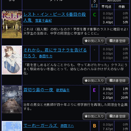
ク
[
？
]
平均点
件数
C
0.00pt
0件
レスト・イン・ピース 6番目の殺
0.00pt
0件
人鬼
雪富千晶紀
3.40pt
5件
これは〈殺人館〉の呪いなのか? 予想を覆す衝撃のラストに瞠目せよ!
大学生の友哉は、中学の同窓会に参加することに。
お気に入り
読書登録
-
0.00pt
0件
それから、君にサヨナラを告げる
0.00pt
0件
だろう
春田モカ
0.00pt
0件
「君を苦しめるどんなことからも、守ってあげたかった」クラスにう
まく馴染めない冬香にとって、幼なじみのハルはかけがえのない存
在。
お気に入り
読書登録
E
3.00pt
1件
首切り島の一夜
歌野晶午
4.33pt
9件
2.05pt
20件
壮年の男女と元教師が四十年ぶりに修学旅行を再現した同窓会を企画
する。
お気に入り
読書登録
B
0.00pt
0件
でーれーガールズ
原田マハ
7.67pt
3件