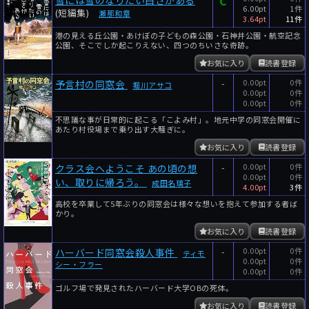
C
6.00pt
1件
(短編集)
瀬那和章
3.64pt
11件
港の見える丘公園・あけぼの子どもの森公園・石神井公園・航空記念
公園、そこでしか起こりえない、四つのちいさな奇跡。
お気に入り
読書登録
-
0.00pt
0件
予言村の同窓会
堀川アサコ
0.00pt
0件
0.00pt
0件
不思議な事が日常的に起こる「こよみ村」。地元中学の同窓会開催に
あたり村役場まで乗り出す大騒ぎに。
お気に入り
読書登録
-
0.00pt
0件
クラス会へようこそ あの頃の想
0.00pt
0件
い、取りに帰ろう。
成田名璃子
4.00pt
3件
高校を卒業して5年ぶりの同窓会は様々な想いを抱えて参加する者ば
かり。
お気に入り
読書登録
-
0.00pt
0件
ハーバード同窓会殺人事件
ティモ
0.00pt
0件
シー・フラー
0.00pt
0件
ゴルフ場で発見されたハーバード大学OBの死体。
お気に入り
読書登録