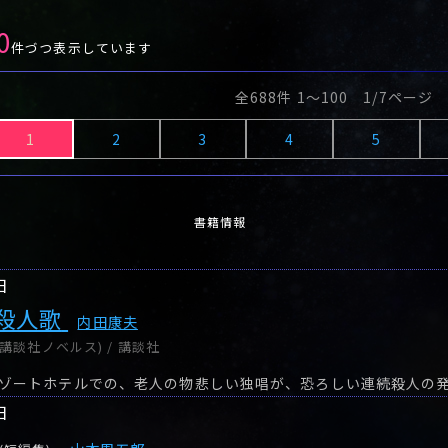
0
件づつ表示しています
全688件 1〜100 1/7ページ
1
2
3
4
5
書籍情報
日
殺人歌
内田康夫
講談社ノベルス) / 講談社
ゾートホテルでの、老人の物悲しい独唱が、恐ろしい連続殺人の
日