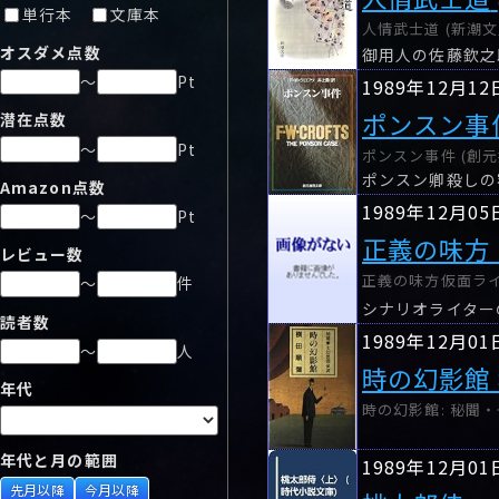
単行本
文庫本
人情武士道 (新潮文庫
オスダメ点数
御用人の佐藤欽之
～
Pt
1989年12月12
ポンスン事
潜在点数
～
Pt
ポンスン事件 (創元推
Amazon点数
1989年12月05
～
Pt
正義の味方
レビュー数
正義の味方仮面ライタ
～
件
シナリオライター
読者数
1989年12月01
～
人
時の幻影館
年代
時の幻影館: 秘聞・
年代と月の範囲
1989年12月01
先月以降
今月以降