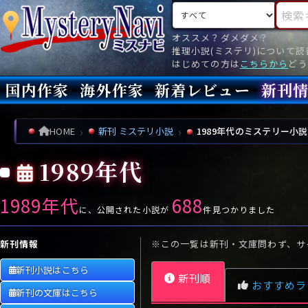
検索対象
検索キ
オススメ？ダメダメ？
推理小説(ミステリ)について
はじめての方は
こちらから
どう
国内作家
海外作家
新着レビュー
新刊
新刊
文庫
新刊
今月(
先月(
先々月
あ行
あ
い
ア行
う
ア
え
イ
お
ウ
エ
オ
HOME
新刊 ミステリ小説
1989年代のミステリー小説
か行
か
き
カ行
く
カ
け
キ
こ
ク
ケ
コ
1989年代
さ行
さ
し
サ行
す
サ
せ
シ
そ
ス
セ
ソ
1989年代
688
た行
た
ち
タ行
つ
タ
て
チ
と
ツ
テ
ト
に、公開された小説が
件見つかりました
な行
な
に
ナ行
ぬ
ナ
ね
ニ
の
ヌ
ネ
ノ
新刊情報
※この一覧は新刊・文庫問わず、サ
は行
は
ひ
ハ行
ふ
ハ
へ
ヒ
ほ
フ
ヘ
ホ
新刊小説はこちら
新刊順
ま行
ま
み
マ行
む
マ
め
ミ
も
ム
メ
モ
おすすめラ
新刊の文庫はこちら