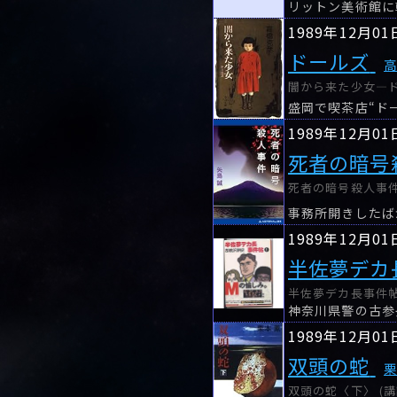
リットン美術館に
1989年12月01
ドールズ
闇から来た少女―ドー
1989年12月01
死者の暗号
死者の暗号殺人事件 
1989年12月01
半佐夢デカ
半佐夢デカ長事件帖〈
神奈川県警の古参
1989年12月01
双頭の蛇
双頭の蛇〈下〉 (講