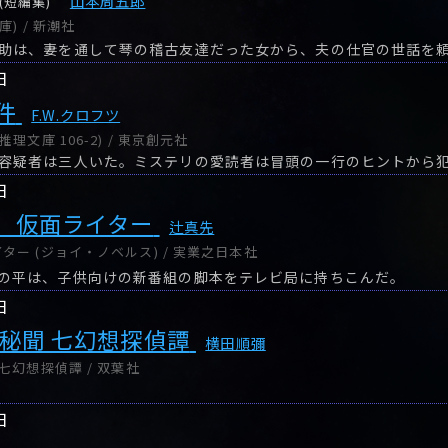
山本周五郎
(短編集)
) / 新潮社
助は、妻を通して琴の稽古友達だった女から、夫の仕官の世話を
日
件
F.W.クロフツ
理文庫 106-2) / 東京創元社
日
 仮面ライター
辻真先
ー (ジョイ・ノベルス) / 実業之日本社
の平は、子供向けの新番組の脚本をテレビ局に持ちこんだ。
日
 秘聞 七幻想探偵譚
横田順彌
七幻想探偵譚 / 双葉社
日