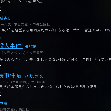
転がっていた二つの死体。
日
高橋克彦
ルズ (中公文庫) / 中央公論社
日
殺人事件
矢島誠
(大陸ノベルス) / 大陸書房
日
長事件帖
胡桃沢耕史
1〉 (角川文庫) / 角川書店
長谷が本部長からじきじきに命じられたのは特捜課の課長。
日
栗本薫
談社文庫) / 講談社