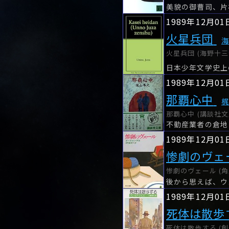
美貌の御曹司、片
1989年12月01
火星兵団
火星兵団 (海野十三
日本少年文学史上
1989年12月01
那覇心中
那覇心中 (講談社文庫
不動産業者の倉地
1989年12月01
惨劇のヴェ
惨劇のヴェール (角
後から思えば、ウ
1989年12月01
死体は散歩
死体は散歩する (創