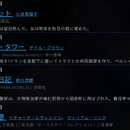
日
ット
小池真理子
双葉社
は翌日死んだ。女は死体を別荘の庭に埋めた。
日
・タワー
デイル・ブラウン
ayakawa Novels) / 早川書房
日
日記
赤川次郎
ABA NOVELS) / 双葉社
日
意
リチャード・レヴィンソン
、
ウィリアム・リンク
しき殺意 (二見文庫―ザ・ミステリ・コレクション) / 二見書房