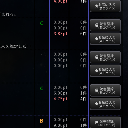
4.00pt
7件
お気に入り
(要ログイン)
頼まれる。
C
0.00pt
0件
読書登録
0.00pt
0件
(要ログイン)
3.83pt
6件
お気に入り
(要ログイン)
ポンスン卿殺しの容疑者は三人いた。ミステリの愛読者は冒頭の一行のヒントから犯人を推定しだすだろう。
0.00pt
0件
-
読書登録
0.00pt
0件
(要ログイン)
0.00pt
0件
お気に入り
(要ログイン)
C
0.00pt
0件
読書登録
6.00pt
1件
(要ログイン)
4.75pt
4件
お気に入り
(要ログイン)
B
0.00pt
0件
読書登録
9.00pt
1件
(要ログイン)