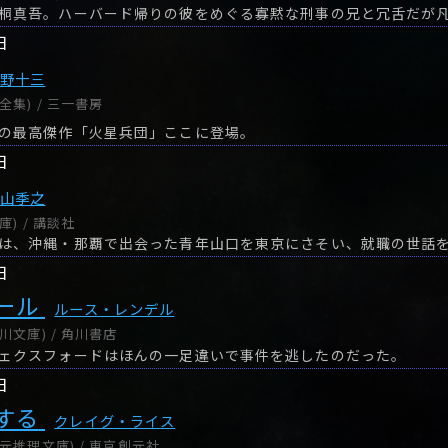
桐真吾。ハーバード帰りの彼をめぐる寡黙な刑事の兄と冗舌だが
日
海野十三
全集) / 三一書房
の最高傑作「火星兵団」ここに登場。
日
梶山季之
) / 講談社
は、沖縄・那覇で出会った青年山口を東京にさそい、就職の世話
日
ール
ルース・レンデル
川文庫) / 角川書店
ェクスフォードはほんの一足違いで事件を逃したのだった。
日
する
クレイグ・ライス
元推理文庫) / 東京創元社