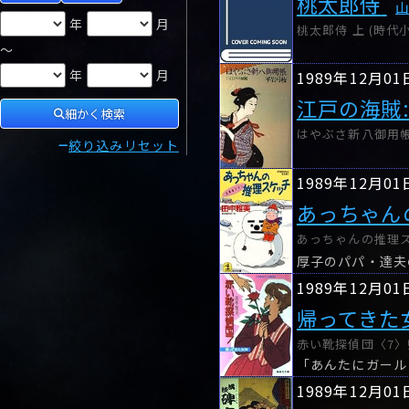
桃太郎侍
年
月
桃太郎侍 上 (時代小説
～
年
月
1989年12月01
江戸の海賊
細かく検索
はやぶさ新八御用帳) 
絞り込みリセット
1989年12月01
あっちゃん
あっちゃんの推理スケ
厚子のパパ・達夫
1989年12月01
帰ってきた女
赤い靴探偵団〈7〉
1989年12月01