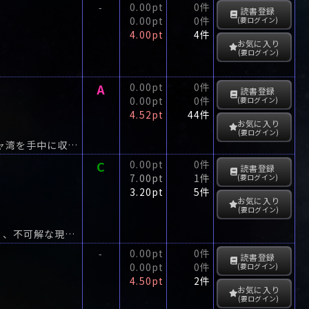
0.00pt
0件
-
読書登録
0.00pt
0件
(要ログイン)
4.00pt
4件
お気に入り
(要ログイン)
A
0.00pt
0件
読書登録
0.00pt
0件
(要ログイン)
4.52pt
44件
お気に入り
(要ログイン)
ソ連、イランに侵攻す!イランを支配下に置いてイラクとの共同国家を作り、ペルシャ湾を手中に収めんとする恐るべき“フェザー作戦”。
C
0.00pt
0件
読書登録
7.00pt
1件
(要ログイン)
3.20pt
5件
お気に入り
(要ログイン)
ベテラン入江鉄郎警部は、大物政治家が絡む犯罪から田舎町に飛ばされた。着任早々、不可解な現象が生じ始めた。
0.00pt
0件
-
読書登録
0.00pt
0件
(要ログイン)
4.50pt
2件
お気に入り
(要ログイン)