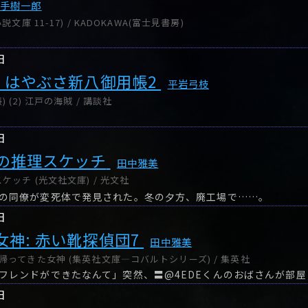
山手樹一郎
文庫 11-17) / KADOKAWA(富士見書房)
日
: はやぶさ新八御用帳2
平岩弓枝
(2) 江戸の海賊 / 講談社
日
の推理スケッチ
田中雅美
ッチ (光文社文庫) / 光文社
の同僚が変死体で発見された。冬の夕方、廃工場で……。
日
神: 赤い靴探偵団7
田中雅美
帰ってきた女神 (集英社文庫―コバルトシリーズ) / 集英社
日