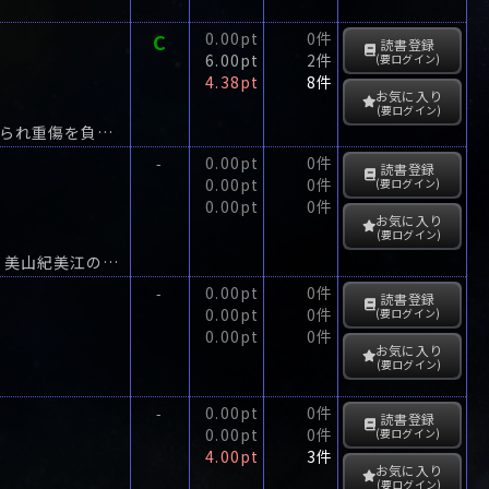
C
0.00pt
0件
読書登録
6.00pt
2件
(要ログイン)
4.38pt
8件
お気に入り
(要ログイン)
盛岡で喫茶店“ドールズ”を経営する月岡真司の7歳になる娘・怜が、雪道で車にはねられ重傷を負った。
0.00pt
0件
-
読書登録
0.00pt
0件
(要ログイン)
0.00pt
0件
お気に入り
(要ログイン)
事務所開きしたばかりの探偵社に、差し出し人のない郵便が届く。自殺とされている美山紀美江の死に不審を抱く調査依頼だった。
0.00pt
0件
-
読書登録
0.00pt
0件
(要ログイン)
0.00pt
0件
お気に入り
(要ログイン)
0.00pt
0件
-
読書登録
0.00pt
0件
(要ログイン)
4.00pt
3件
お気に入り
(要ログイン)