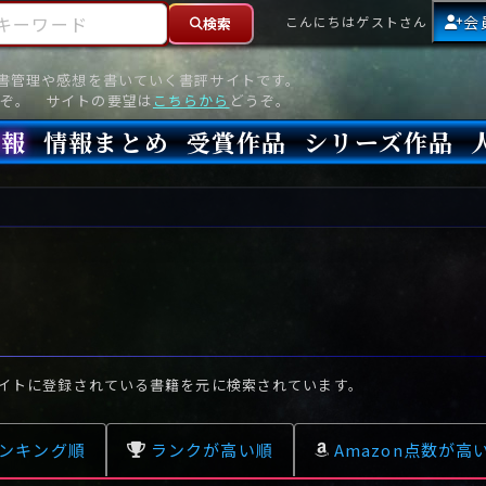
ーワード
会
こんにちはゲストさん
検索
読書管理や感想を書いていく書評サイトです。
ぞ。 サイトの要望は
こちらから
どうぞ。
情報
情報まとめ
受賞作品
シリーズ作品
情報
新刊
高評価
8月)発売
7月)発売
(6月)発売
『本格ミステリベスト』2026年版
『本格ミステリベスト』(海外)
『このミステリーがすごい!』2026年版
『このミステリーがすごい!』(海外)
『ミステリが読みたい!』2026年版
『ミステリが読みたい!』(海外)
『週刊文春ミステリーベスト10』2025年版
『週刊文春ミステリーベスト10』(海外)
本格ミステリ・エターナル300
本格ミステリ・ディケイド300
本格ミステリ・クロニクル300
ミステリー・リーグ
東西ミステリーベスト100 2012年版(国内)
東西ミステリーベスト100 2012年版(海外)
日本推理作家協会賞
本格ミステリ大賞
鮎川哲也賞
横溝正史ミステリ大賞
江戸川乱歩賞
メフィスト賞
『このミステリーがすごい!』大賞
アンソニー賞(長編賞)
エドガー賞(MWA賞)
ゴールド・ダガー賞(CWA賞)
バリー賞(長編賞)
ガラスの鍵賞
その他をもっとみる
その他をもっとみる
イトに登録されている書籍を元に検索されています。
ンキング順
ランクが高い順
Amazon点数が高