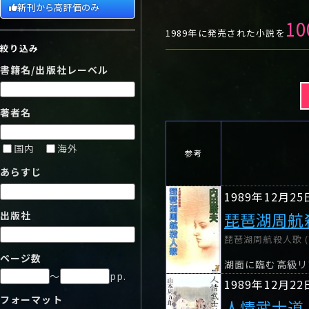
や行
や
ヤ行
ゆ
ヤ
よ
ユ
ヨ
新刊から高評価のみ
10
ら行
ら
り
ラ行
る
ラ
れ
リ
ろ
ル
レ
ロ
1989年に発売された小説を
絞り込み
わ行
わ
ワ行
ワ
書籍名/出版社レーベル
著者名
国内
海外
参考
あらすじ
1989年12月25
出版社
琵琶湖周航
琵琶湖周航殺人歌 (
ページ数
湖面に臨む高級リ
～
pp.
1989年12月22
フォーマット
人情武士道