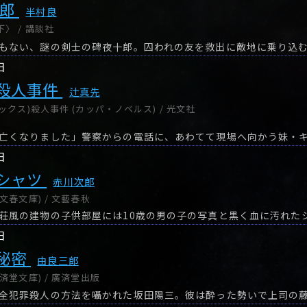
十郎
半村良
〉 / 講談社
日
殺人事件
辻真先
ックス)殺人事件 (カッパ・ノベルス) / 光文社
日
シャツ
赤川次郎
文春文庫) / 文藝春秋
日
秘密
由良三郎
済堂文庫) / 廣済堂出版