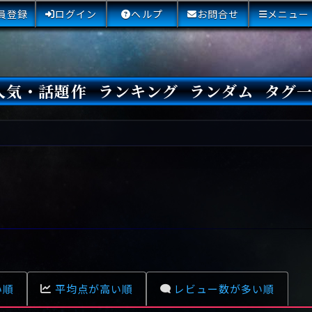
員登録
ログイン
ヘルプ
お問合せ
メニュー
人気・話題作
ランキング
ランダム
タグ
本日
3日間
今週
今月
最近閲覧された小説
国内総合ランキング
海外総合ランキング
Amazon国内作品高評価
Amazon海外作品高評価
国内作品高評価
海外作品高評価
閲覧回数
オススメ投票回数
読書した人が多い小説
サイトランク
Sランク
Aランク
Bランク
Cランク
Dランク
Eランク
Fランク
初心者におすすめ
クローズド・サー
本格ミステリ
青春ミステリ
学園ミステリ
日常の謎
SFミステリ
倒叙ミステリ
警察小説
映画化
ドラマ化
その他をもっとみ
い順
平均点が高い順
レビュー数が多い順