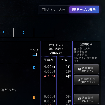
テーブル表示
グリッド表示
6
7
›
登録関係
オスダメ＆
潜在点数＆
:お気に入り
ランク
:読書登録
Amazon
[
？
]
:読書済み
※ログイン後の機能
平均点
件数
です
D
4.00pt
1件
読書登録
4.00pt
1件
(要ログイン)
4.75pt
4件
お気に入り
(要ログイン)
発端だった。
B
0.00pt
0件
読書登録
8.00pt
1件
(要ログイン)