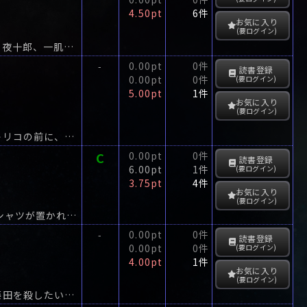
4.50pt
6件
お気に入り
(要ログイン)
名前もない、過去もない、謎の剣士の碑夜十郎。囚われの友を救出に敵地に乗り込む夜十郎、一肌脱いだ河内山。
0.00pt
0件
-
読書登録
0.00pt
0件
(要ログイン)
5.00pt
1件
お気に入り
(要ログイン)
「可能克郎さんが亡くなりました」警察からの電話に、あわてて現場へ向かう妹・キリコの前に、当の克郎がノンビリ現われた。
C
0.00pt
0件
読書登録
6.00pt
1件
(要ログイン)
3.75pt
4件
お気に入り
(要ログイン)
優雅に横たわる別荘風の建物の子供部屋には10歳の男の子の写真と黒く血に汚れたシャツが置かれている。
0.00pt
0件
-
読書登録
0.00pt
0件
(要ログイン)
4.00pt
1件
お気に入り
(要ログイン)
見知らぬ男から完全犯罪殺人の方法を囁かれた坂田陽三。彼は酔った勢いで上司の藤田を殺したいと洩らす。