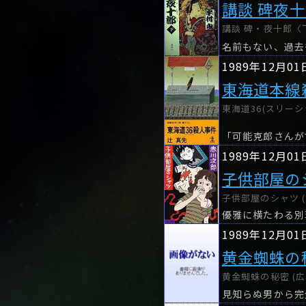
講談 碑夜
講談 碑・夜十郎〈下
1989年12月01
東海道本線
東海道36(スリーシ
1989年12月01
子供部屋の
子供部屋のシャツ (
1989年12月01
黄金蜘蛛の
黄金蜘蛛の秘密 (広